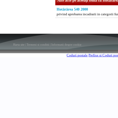
Alte acte pe aceeaşi temă cu Hotărâre
Hotărârea 540 2000
privind aprobarea incadrarii in categorii fu
Harta site
|
Termeni si conditii
|
Informatii despre cookie
Coduri postale
Prefixe si Coduri po