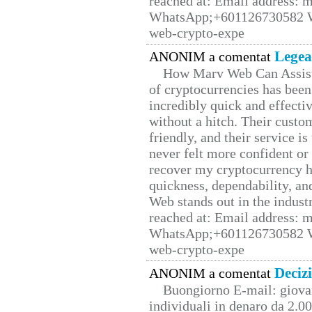
reached at: Email address:
WhatsApp;+601126730582 W
web-crypto-expe
Legea
ANONIM a comentat
How Marv Web Can Assist
of cryptocurrencies has be
incredibly quick and effecti
without a hitch. Their custo
friendly, and their service i
never felt more confident or
recover my cryptocurrency h
quickness, dependability, an
Web stands out in the indus
reached at: Email address:
WhatsApp;+601126730582 W
web-crypto-expe
Deciz
ANONIM a comentat
Buongiorno E-mail: giova
individuali in denaro da 2.00