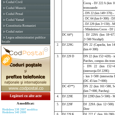
Codul Civil
Cocoş - DJ 222 A (km 1
tronsoanele:
Codul Muncii
- DN 22 (km 149+370) -
Codul Penal
- DC 64 (km 6+300) - D
Codul Vamal
- DJ 229 (km 3+150) - M
Constitutia Romaniei
- Mănăstirea Cocos - DJ
Codul rutier
DC 64*)
- DJ 229A (km 18+67
Legea administratiei publice
2+500 Niculiţel)
locale
2.
DJ 229G
DN 22 (Capaclia, km 1
(km 4+300)
3.
DJ 229 D
DN 22 (km 152+420) - in
Parches, compus din tron
- DN 22 (km 152+4
(intersecţia DJ 229E)
- km 1+500 (intersectia
(DC 45 km 7+000)
DC 45**)
DN 22 (km 161+580, S
(km 7+0
00, Parcheş)
Legături cu alte acte
4.
DJ 229E
DJ 229D (km 5+500) - M
A modificat:
5.
DJ 229F
DJ 229A (km 12+500) -
Dere
Hotărârea 538 2007 modifica
Hotărârea 540 2000
6.
DJ 229 K
DJ 222 C (km 18+280) -