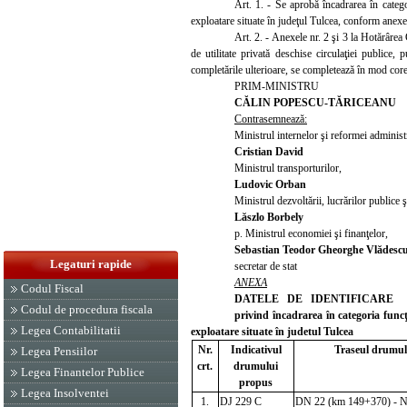
Art. 1. - Se aprobă încadrarea în categ
exploatare situate în judeţul Tulcea, conform anexe
Art. 2. - Anexele nr. 2 şi 3 la Hotărâre
de utilitate privată deschise circulaţiei publice
completările ulterioare, se completează în mod cor
PRIM-MINISTRU
CĂLIN POPESCU-TĂRICEANU
Contrasemnează:
Ministrul internelor şi reformei administ
Cristian David
Ministrul transporturilor,
Ludovic Orban
Ministrul dezvoltării, lucrărilor publice ş
Lăszlo Borbely
p. Ministrul economiei şi finanţelor,
Sebastian Teodor Gheorghe Vlădescu
Legaturi rapide
secretar de stat
ANEXA
Codul Fiscal
DATELE DE IDENTIFICARE
Codul de procedura fiscala
privind încadrarea
în categoria fun
Legea Contabilitatii
exploatare situate în judetul Tulcea
Nr.
Indicativul
Traseul drumul
Legea Pensiilor
crt.
drumului
Legea Finantelor Publice
propus
Legea Insolventei
1.
DJ 229 C
DN 22 (km 149+370) - Nic