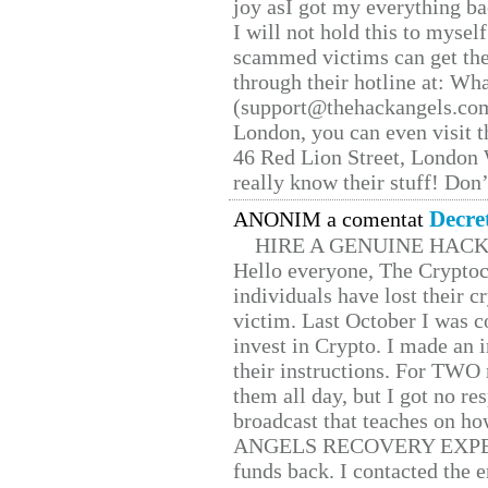
joy asI got my everything bac
I will not hold this to myself
scammed victims can get the
through their hotline at: W
(support@thehackangels.com
London, you can even visit th
46 Red Lion Street, London
really know their stuff! Don’
Decre
ANONIM a comentat
HIRE A GENUINE HAC
Hello everyone, The Cryptocu
individuals have lost their c
victim. Last October I was 
invest in Crypto. I made an i
their instructions. For TWO 
them all day, but I got no re
broadcast that teaches on h
ANGELS RECOVERY EXPERT. H
funds back. I contacted the 