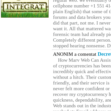
regular web. we eventually 
cellphone number +1 551 41
plain English) that some of t
forums and data brokers you 
did that part, not me. I neve
want it. All that mattered w
forensic team had already pie
Completely different person
stopped hearing nonsense. Di
Decre
ANONIM a comentat
How Marv Web Can Assist
of cryptocurrencies has be
incredibly quick and effecti
without a hitch. Their custo
friendly, and their service i
never felt more confident or
recover my cryptocurrency h
quickness, dependability, an
Web stands out in the indus