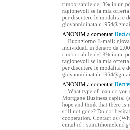
rimborsabile del 3% in un pe
ragionevoli se la mia offerta
per discutere le modalità e 
giovannidinatale1954@­gmai
Deciz
ANONIM a comentat
Buongiorno E-mail: giova
individuali in denaro da 2.00
rimborsabile del 3% in un pe
ragionevoli se la mia offerta
per discutere le modalità e 
giovannidinatale1954@­gmai
Decre
ANONIM a comentat
What type of loan do you 
Mortgage Business capital (s
hope and think that there is
still not gone? Do not hesita
cooperation. Contact us (W
email id : sumitihomelend