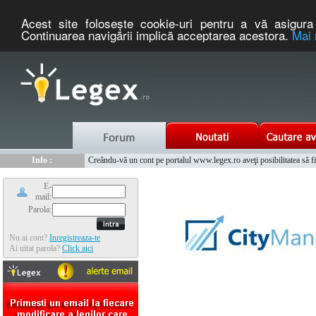
Acest site foloseşte cookie-uri pentru a vă asigura 
Continuarea navigării implică acceptarea acestora.
Mai 
Nou :
Legex.ro - portal de legislatie romaneasca. Un serviciu oferit g
Info :
Creându-vă un cont pe portalul www.legex.ro aveţi posibilitatea să fiţi
Info :
www.tntauto.ro - Managementul Integrat al Parcului Auto
E-
mail:
Parola:
Nu ai cont?
Inregistreaza-te
Ai uitat parola?
Click aici