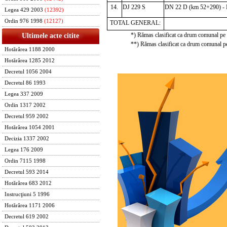
14.
DJ 229 S
DN 22 D (km 52+290) - 
Legea 429 2003
(12392)
Ordin 976 1998
(12127)
TOTAL GENERAL:
*) Rămas clasificat ca drum comunal pe 
Ultimele acte citite
**) Rămas clasificat ca drum comunal pe
Hotărârea 1188 2000
Hotărârea 1285 2012
Decretul 1056 2004
Decretul 86 1993
Legea 337 2009
Ordin 1317 2002
Decretul 959 2002
Hotărârea 1054 2001
Decizia 1337 2002
Legea 176 2009
Ordin 7115 1998
Decretul 593 2014
Hotărârea 683 2012
Instrucţiuni 5 1996
Hotărârea 1171 2006
Decretul 619 2002