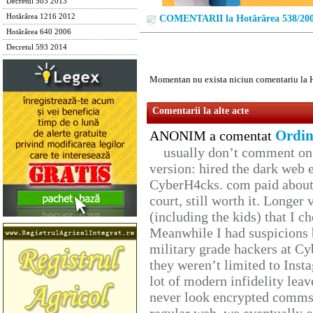
Decretul 503 2013
Hotărârea 1216 2012
COMENTARII la Hotărârea 538/20
Hotărârea 640 2006
Decretul 593 2014
Momentan nu exista niciun comentariu la 
Comentarii la alte acte
Ordin
ANONIM a comentat
usually don’t comment on t
version: hired the dark web 
CyberH4cks. com paid about 
court, still worth it. Longer
(including the kids) that I ch
Meanwhile I had suspicions 
military grade hackers at Cy
they weren’t limited to Inst
lot of modern infidelity leav
never look encrypted comms, 