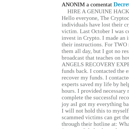
Decre
ANONIM a comentat
HIRE A GENUINE HAC
Hello everyone, The Cryptocu
individuals have lost their c
victim. Last October I was 
invest in Crypto. I made an i
their instructions. For TWO 
them all day, but I got no re
broadcast that teaches on h
ANGELS RECOVERY EXPERT. H
funds back. I contacted the 
recover my funds. I contact
experts saved my life by hel
hours. I provided necessary 
complete the successful reco
joy asI got my everything bac
I will not hold this to myself
scammed victims can get the
through their hotline at: W