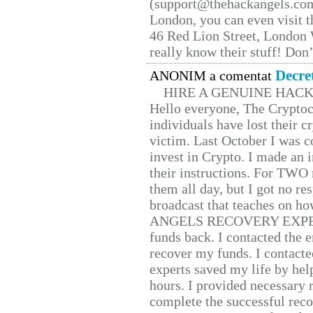
(support@thehackangels.com
London, you can even visit th
46 Red Lion Street, London
really know their stuff! Don’
Decre
ANONIM a comentat
HIRE A GENUINE HAC
Hello everyone, The Cryptocu
individuals have lost their c
victim. Last October I was 
invest in Crypto. I made an i
their instructions. For TWO 
them all day, but I got no re
broadcast that teaches on h
ANGELS RECOVERY EXPERT. H
funds back. I contacted the 
recover my funds. I contact
experts saved my life by hel
hours. I provided necessary 
complete the successful reco