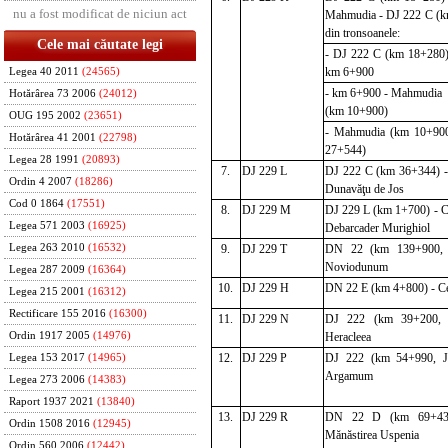
nu a fost modificat de niciun act
M
ahmudia - DJ 222 C (
din tronsoanele:
Cele mai căutate legi
- DJ 222 C (km 18+280) 
km 6+900
Legea 40 2011
(24565)
- km 6+900 - Mahmudia
Hotărârea 73 2006
(24012)
(km 10+900)
OUG 195 2002
(23651)
- Mahmudia (km 10+90
Hotărârea 41 2001
(22798)
27+544)
Legea 28 1991
(20893)
7.
DJ 229 L
DJ 222 C (km 36+344) -
Ordin 4 2007
(18286)
Dunavăţu de Jos
Cod 0 1864
(17551)
8.
DJ 229 M
DJ 229 L (km 1+700) - C
Legea 571 2003
(16925)
Debarcader Murighiol
9.
DJ 229 T
DN 22 (km 139+900, I
Legea 263 2010
(16532)
Noviodunum
Legea 287 2009
(16364)
10.
DJ 229 H
DN 22 E (km 4+800) - Ce
Legea 215 2001
(16312)
Rectificare 155 2016
(16300)
11.
DJ 229 N
DJ 222 (km 39+200, E
Heracleea
Ordin 1917 2005
(14976)
12.
DJ 229 P
DJ 222 (km 54+990, Jur
Legea 153 2017
(14965)
Argamum
Legea 273 2006
(14383)
Raport 1937 2021
(13840)
13.
DJ 229 R
DN 22 D (km 69+430
Ordin 1508 2016
(12945)
Mănăstirea Uspenia
Ordin 560 2006
(12442)