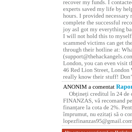
recover my funds. I contact
experts saved my life by hel
hours. I provided necessary 
complete the successful reco
joy asI got my everything bac
I will not hold this to myself
scammed victims can get the
through their hotline at: W
(support@thehackangels.com
London, you can even visit th
46 Red Lion Street, London
really know their stuff! Don’
Rapor
ANONIM a comentat
Obțineți creditul în 24 d
FINANZAS, vă recomand pent
finanțare la cota de 2%. Pent
împrumut, nu ezitați să o con
lopezfinanzas95@gmail.co