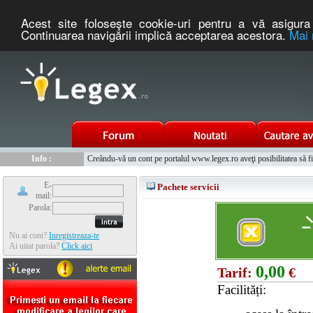
Acest site foloseşte cookie-uri pentru a vă asigura 
Continuarea navigării implică acceptarea acestora.
Mai 
Nou :
Legex.ro - portal de legislatie romaneasca. Un serviciu oferit g
Info :
Creându-vă un cont pe portalul www.legex.ro aveţi posibilitatea să fiţi
Info :
www.tntauto.ro - Managementul Integrat al Parcului Auto
E-
Pachete servicii
mail:
Parola:
Nu ai cont?
Inregistreaza-te
Ai uitat parola?
Click aici
0,00
Tarif:
€
Facilități: