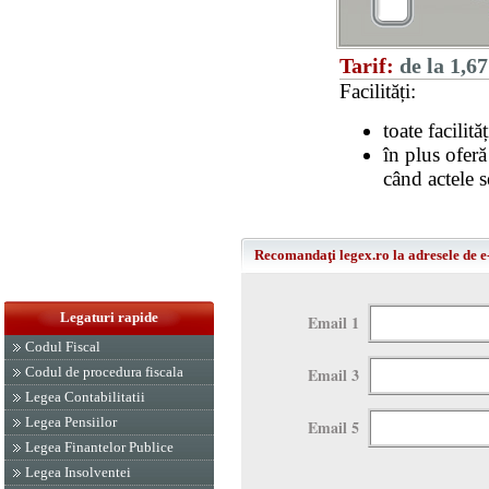
Tarif:
de la 1,67
Facilități:
toate facilit
în plus oferă
când actele s
Recomandaţi legex.ro la adresele de e
Legaturi rapide
Email 1
Codul Fiscal
Email 3
Codul de procedura fiscala
Legea Contabilitatii
Legea Pensiilor
Email 5
Legea Finantelor Publice
Legea Insolventei