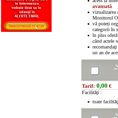
acess la într
avansată
vizualizarea 
Monitorul Ofi
vă puteți or
categorii în 
în plus oferă
când actele s
recomandaţ
un an de ace
0,00
Tarif:
€
Facilităţi :
toate facilit