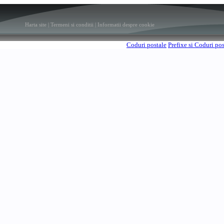
Harta site
|
Termeni si conditii
|
Informatii despre cookie
Coduri postale
Prefixe si Coduri po