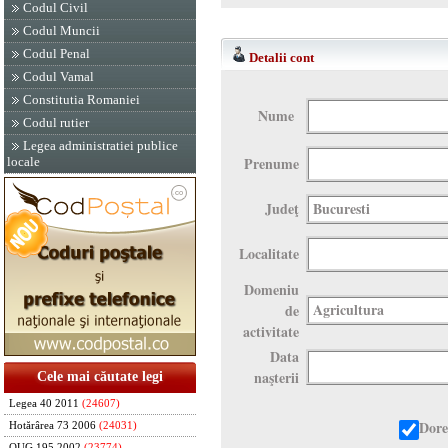
Codul Civil
Codul Muncii
Codul Penal
Detalii cont
Codul Vamal
Constitutia Romaniei
Nume
Codul rutier
Legea administratiei publice
Prenume
locale
Judeţ
Localitate
Domeniu
de
activitate
Data
naşterii
Cele mai căutate legi
Legea 40 2011
(24607)
Dore
Hotărârea 73 2006
(24031)
OUG 195 2002
(23774)