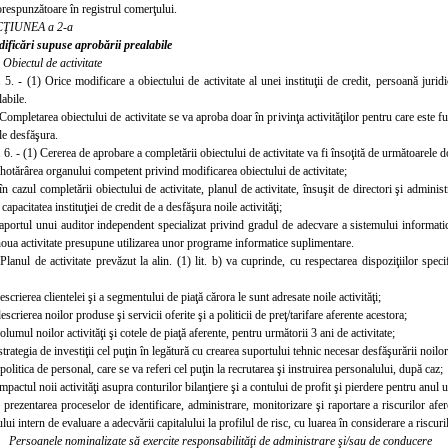
respunzătoare în registrul comerţului.
CŢIUNEA a 2-a
ificări supuse aprobării prealabile
.
Obiectul de activitate
. 5. - (1) Orice modificare a obiectului de activitate al unei instituţii de credit, persoană juri
labile.
 Completarea obiectului de activitate se va aproba doar în pr
ivinţa activităţilor pentru care este
 le desfăşura.
. 6. - (1) Cererea de aprobare a completării obiectului de activitate va fi însoţită de următoarele
hotărârea or
ganului competent privind modificarea obiectului de activitate;
în cazul completării obiectului de activitate, planul de activitate, însuşit de directori şi admini
apacitatea instituţiei de credit de a desfăşura noile activităţi;
raportul unui auditor independent specializat privind gradul de adecvare a sistemului informatic l
noua activitate presupune utilizar
ea unor programe informatice suplimentare.
 Planul de activitate prevăzut la alin. (1) lit. b) va cuprinde, cu respectarea dispoziţiilor sp
escrierea clientelei şi a segmentului de piaţă cărora le sunt adresate noile activităţi;
escrierea noilor produse şi servicii oferite şi a politicii de preţ/tarifare aferente acestora;
olumul noilor activităţi şi cotele de piaţă aferente, pentru următorii 3 ani de activitate;
strateg
ia de investiţii cel puţin în legătură cu crearea suportului tehnic necesar desfăşurării noilor 
olitica de personal, care se va referi cel puţin la recrutarea şi instruirea personalului, după caz;
mpactul noii activităţi asupra conturilor bilanţiere şi a contului de profit şi pierdere pentru anul 
prezentarea proceselor de identificare, administrare, monitorizare şi raportare a riscurilor afere
ui intern de evaluare a adecvării capitalului la profilul de risc, cu luarea în considerare a riscuril
2.
Persoanele nominalizate să exercite responsabilităţi de administrare şi/sau de con
ducere