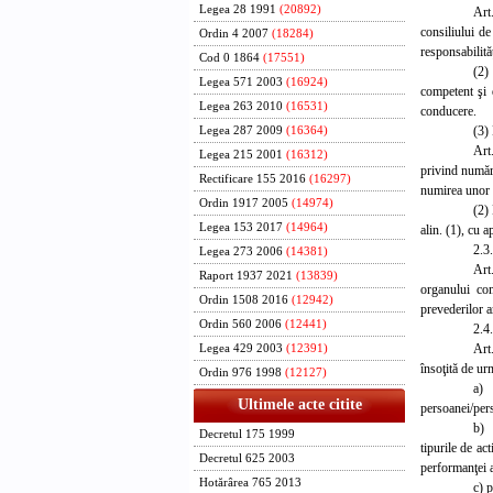
Legea 28 1991
(20892)
Art
consiliului d
Ordin 4 2007
(18284)
responsabilităţ
Cod 0 1864
(17551)
(2)
Legea 571 2003
(16924)
competent şi 
Legea 263 2010
(16531)
conducere.
(3)
Legea 287 2009
(16364)
Art
Legea 215 2001
(16312)
privind număr
Rectificare 155 2016
(16297)
numirea unor n
Ordin 1917 2005
(14974)
(2)
Legea 153 2017
(14964)
alin. (1), cu 
2.3
Legea 273 2006
(14381)
Art
Raport 1937 2021
(13839)
organului co
Ordin 1508 2016
(12942)
prevederilor a
Ordin 560 2006
(12441)
2.4
Art.
Legea 429 2003
(12391)
însoţită de u
Ordin 976 1998
(12127)
a) 
Ultimele acte citite
persoanei/pers
b) 
Decretul 175 1999
tipurile de act
Decretul 625 2003
performanţei a
Hotărârea 765 2013
c) p