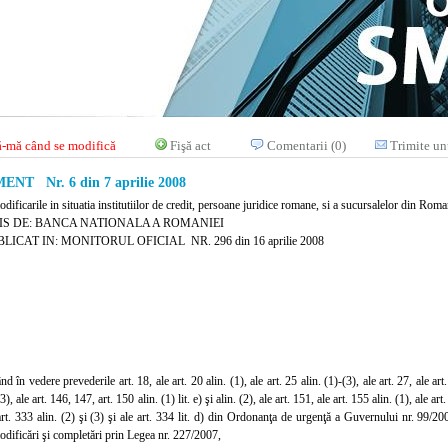
-mă când se modifică
Fişă act
Comentarii (0)
Trimite un
T Nr. 6 din 7 aprilie 2008
dificarile in situatia institutiilor de credit, persoane juridice romane, si a sucursalelor din Romania
IS DE: BANCA NATIONALA A ROMANIEI
LICAT IN: MONITORUL OFICIAL NR. 296 din 16 aprilie 2008
nd în vedere preveder
ile art. 18, ale art. 20 alin. (1), ale art. 25 alin. (1)-(3), ale art. 27, ale art
(3), ale art. 146, 147, art. 150 alin. (1) lit. e) şi alin. (2), ale art. 151, ale art. 155 alin. (1), ale ar
 art. 333 alin. (2) şi (3) şi ale art. 334 lit. d) din Ordonanţa de urgenţă a Guvernului nr. 99/200
dificări şi completări prin Legea nr. 227/2007,