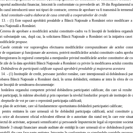
raportul auditorului financiar, întocmit în conformitate cu prevederile art. 39 din Regulamentul 
 In cazul introducerii unor noi tipuri de contracte, cererea de aprobare va fi transmisă în termenu
.
Actul constitutiv-cadru elaborat de casa centrală a cooperativelor de credit
. 13. - (1) Este supusă aprobării prealabile a Băncii Naţionale a României orice modificare a a
nca Naţională a României.
 Cererea de aprobare a modificării actului constitutiv-cadru va fi însoţită de hotărârea organul
i substanţiale sau, după caz, la solicitarea Băncii Naţionale a României ori la iniţiativa casei c
modificările propuse.
 Casele centrale vor supraveghea efectuarea modificărilor corespunzătoare ale actelor constit
 de organizare şi funcţionare ale acestora, potrivit modificărilor actului constitutiv-cadru apro
Inregistrarea în registrul comerţului a menţiunilor privind modificările actelor constitutive ale co
e zile de la data aprobării Băncii Naţionale a României cu privire la modificarea actului constitu
.
Dobân
direa de participatii calificate supusă aprobării prealabile şi majorarea acestora
 14. - (1) Instituţiile de credit, persoane juridice române, care intenţionează să dobândească partici
robarea Băncii Naţionale a României dacă, în urma dobândirii, entitatea ar intra în sfera de con
uie însoţită de următoarea documentaţie:
hotărârea organului competent privind dobândirea participatiei calificate, din care să rezulte e
i participaţii, în mărime absolută şi prin raportare la nivelul fondurilor proprii ale instituţiei de c
 drepturile de vot pe care o reprezintă participaţia calificată;
n plan de activitate, care să fundamenteze oportunitatea dobândirii participatiei calificate;
pentru entitatea în care urmează să fie dobândită participaţia calificată, actul constitutiv şi 
 orice alt document oficial echivalent eliberat de o autoritate din statul terţ în care este situat
ectul de activitate, acţionarii semnificativi şi persoanele împuternicite legal să reprezinte societa
ltimele 3 situaţii financiare anuale auditate ale entităţii în care urmează să se dobândească partic
ntabilă din care face parte entitatea, întocmite în conformitate cu standardele contabile recunoscu