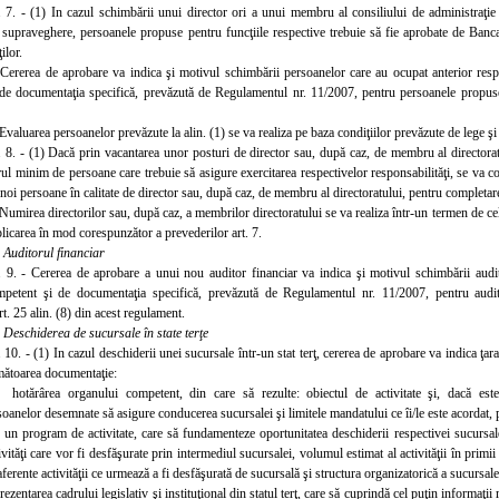
. 7. - (1) In cazul schimbării unui director ori a unui membru al consiliului de administraţie
e supraveghere, persoanele propuse pentru funcţiile respective trebuie să fie aprobate de Banc
ilor.
 Cererea de aprobare va indica şi motivul schimbării persoanelor care au ocupat anterior respec
de documentaţia specifică, prevăzută de Regulamentul nr. 11/2007, pentru persoanele propuse 
 Evaluarea persoanelor prevăzute la alin. (1) se va realiza pe baza condiţiilor prevăzute de lege 
. 8. - (1) Dacă prin vacantarea unor posturi de director sau, după caz, de membru al directorat
ul minim de persoane care trebuie să asigure exercitarea respectivelor responsabilităţi, se va 
oi persoane în calitate de director sau, după caz, de membru al directoratului, pentru completare
 Numirea director
ilor sau, după caz, a membrilor directoratului se va realiza într-un termen de cel
aplicarea în mod corespunzător a prevederilor art. 7.
.
Auditorul financiar
. 9. - Cererea de
aprobare a unui nou auditor financiar va indica şi motivul schimbării audito
mpetent şi de documentaţia specifică, prevăzută de Regulamentul nr. 11/2007, pentru audit
rt. 25 alin. (8) din acest regulament.
.
Deschiderea de sucursale în state terţe
 10. - (1) In cazul deschiderii unei sucursale într-un stat terţ, cererea de aprobare va indica ţar
rmătoarea documentaţie:
hotărârea organului competent, din care să rezulte: obiectul de activitate şi, dacă este c
oanelor desemnate să asigure conducerea sucursalei şi limitele mandatului ce îi/le este acordat, 
un program de activitate, care să fundamenteze oportunitatea deschiderii respectivei sucursale 
ivităţi care vor fi desfăşurate prin intermediul sucursalei, volumul estimat al activităţii în primii 
ferente activităţii ce urmează a fi desfăşurată de sucursală şi structura organizatorică a sucursale
rezentarea cadrului legislativ şi instituţional din statul terţ, care să cuprindă cel puţin informaţi