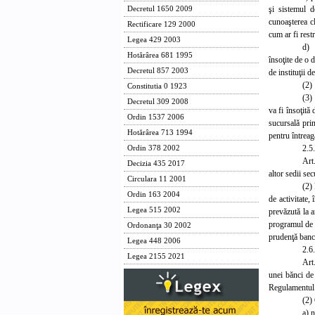
şi sistemul d
Decretul 1650 2009
cunoaşterea cl
Rectificare 129 2000
cum ar fi restr
Legea 429 2003
d) 
Hotărârea 681 1995
însoţite de o 
Decretul 857 2003
de instituţii d
(2)
Constitutia 0 1923
(3) 
Decretul 309 2008
va fi însoţită 
Ordin 1537 2006
sucursală prin
Hotărârea 713 1994
pentru întreaga
2.5
Ordin 378 2002
Art.
Decizia 435 2017
altor sedii se
Circulara 11 2001
(2)
Ordin 163 2004
de activitate,
Legea 515 2002
prevăzută la a
programul de a
Ordonanţa 30 2002
prudenţă bancar
Legea 448 2006
2.6
Legea 2155 2021
Art
unei bănci de 
Regulamentul 
(2) 
a) n