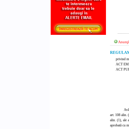
Anunţă
REGULAMEN
privind mo
ACT EM
ACT PUB
Avâ
art. 108 alin. 
alin. (1), ale
aprobată cu mo