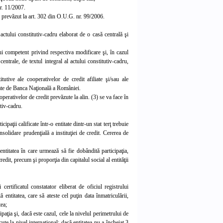
nr. 11/2007.
l prevăzut la art. 302 din O.U.G. nr. 99/2006.
ctului constitutiv-cadru elaborat de o casă centrală şi
ui competent privind respectiva modificare şi, în cazul
entrale, de textul integral al actului constitutiv-cadru,
utive ale cooperativelor de credit afiliate şi/sau ale
bate de Banca Naţională a României.
operativelor de credit prevăzute la alin. (3) se va face în
tiv-cadru.
paţii calificate într-o entitate dintr-un stat terţ trebuie
solidare prudenţială a instituţiei de credit. Cererea de
ntitatea în care urmează să fie dobândită participaţia,
redit, precum şi proporţia din capitalul social al entităţii
certificatul constatator eliberat de oficiul registrului
ă entitatea, care să ateste cel puţin data înmatriculării,
tea;
ipaţia şi, dacă este cazul, cele la nivelul perimetrului de
te la nivel internaţional; dacă entitatea nu a încheiat 3