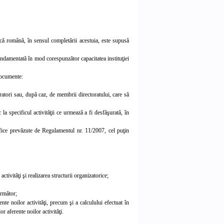
dică română, în sensul completării acestuia, este supusă
 fundamentată în mod corespunzător capacitatea instituţiei
 documente:
stratori sau, după caz, de membrii directoratului, care să
a specificul activităţii ce urmează a fi desfăşurată, în
ecifice prevăzute de Regulamentul nr. 11/2007, cel puţin
activităţi şi realizarea structurii organizatorice;
următor;
nte noilor activităţi, precum şi a calculului efectuat în
or aferente noilor activităţi.