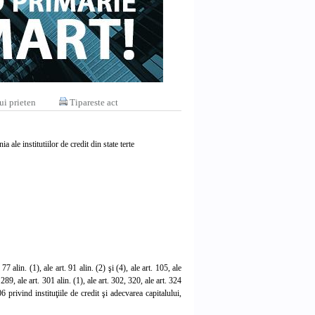
ui prieten
Tipareste act
 ale institutiilor de credit din state terte
. 77 alin. (1), ale art. 91 alin. (2) şi (4), ale art. 105, ale
t. 289, ale art. 301 alin. (1), ale art. 302, 320, ale art. 324
6 privind instituţiile de credit şi adecvarea capitalului,