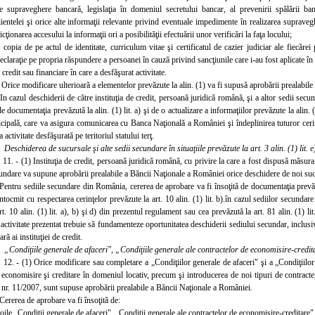
e supraveghere bancară, legislaţia în domeniul secretului bancar, al prevenirii spălării bani
ientelei şi orice alte informaţii relevante privind eventuale impedimente în realizarea suprave
icţionarea accesului la informaţii ori a posibilităţii efectuării unor verificări la faţa locului;
copia de pe actul de identitate, curriculum vitae şi certificatul de cazier judiciar ale fiecăr
declaraţie pe propria răspundere a persoanei în cauză privind sancţiunile care i-au fost aplicate în
e credit sau financiare în care a desfăşurat activitate.
 Orice modificare ulterioară a elementelor prevăzute la alin. (1) va fi supusă aprobării prealabil
In cazul deschiderii de către instituţia de credit, persoană juridică română, şi a altor sedii secun
de documentaţia prevăzută la alin. (1) lit. a) şi de o actualizare a informaţiilor prevăzute la alin. 
cipală, care va asigura comunicarea cu Banca Naţională a României şi îndeplinirea tuturor cerin
 activitate desfăşurată pe teritoriul statului terţ.
.
Deschiderea de sucursale şi alte sedii secundare în situaţiile prevăzute la art. 3 alin. (1) lit. e
 11. - (1) Instituţia de credit, persoană juridică română, cu privire la care a fost dispusă măsura r
cundare va supune aprobării prealabile a Băncii Naţionale a României orice deschidere de noi sucu
 Pentru sediile secundare din România, cererea de aprobare va fi însoţită de documentaţia prevăzut
 întocmit cu respectarea cerinţelor prevăzute la art. 10 alin. (1) lit. b).în cazul sediilor secunda
rt. 10 alin. (1) lit. a), b) şi d) din prezentul regulament sau cea prevăzută la art. 81 alin. (1) li
ctivitate prezentat trebuie să fundamenteze oportunitatea deschiderii sediului secundar, inclusiv
ă ai instituţiei de credit.
.
„Condiţiile generale de afaceri", „Condiţiile generale ale contractelor de economisire-credita
. 12. - (1) Orice modificare sau completare a „C
ondiţiilor generale de afaceri" şi a „Condiţiilo
economisire şi creditare în domeniul locativ, precum şi introducerea de noi tipuri de contracte, 
nr. 11/2007, sunt supuse aprobării prealabile a Băncii Naţionale a României.
Cererea de aprobare va fi însoţită de:
oile „Condiţii generale de afaceri", „Condiţii generale ale contractelor de economisire-creditare" 