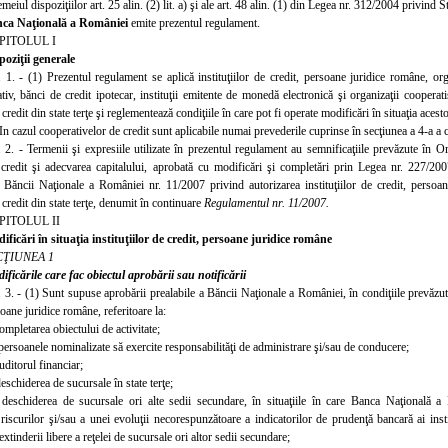
emeiul dispoziţiilor art. 25 alin. (2) lit. a) şi ale art. 48 alin. (1) din Legea nr. 312/2004 privind
ca Naţională a României
emite prezentul regulament.
PITOLUL I
poziţii generale
. 1. - (1) Prezentul regulament se aplică instituţiilor de credit, persoane juridice române, or
tiv, bănci de credit ipotecar, instituţii emitente de monedă electronică şi organizaţii coopera
e credit din state terţe şi reglementează condiţiile în care pot fi operate modificări în situaţia ace
In cazul cooperativelor de credit sunt aplicabile numai prevederile cuprinse în secţiunea a 4-a a c
. 2. - Termenii şi expresiile utilizate în prezentul regulament au semnificaţiile prevăzute în
de credit şi adecvarea capitalului, aprobată cu modificări şi completări prin Legea nr. 227/2
Băncii Naţionale a României nr. 11/2007 privind autorizarea instituţiilor de credit, persoa
e credit din state terţe, denumit în continuare
Regulamentul nr. 11/2007.
PITOLUL II
ificări în situaţia instituţiilor de credit, persoane
juridice române
CŢIUNEA 1
ificările care fac obiectul aprobării sau notificării
. 3. - (1) Sunt supuse aprobării prealabile a Băncii Naţionale a României, în condiţiile prevăzute 
soane
juridice române, referitoare la:
ompletarea obiectului de activitate;
persoanele nominalizate să exercite responsabilităţi de administrare şi/sau de conducere;
uditorul financiar;
eschiderea de sucursale în state terţe;
deschiderea de
sucursale ori alte sedii secundare, în situaţiile în care Banca Naţională a
riscurilor şi/sau a unei evoluţii necorespunzătoare a indicatorilor de prudenţă bancară ai instit
 extinderii libere a reţelei de sucursale ori altor sedii secundare;