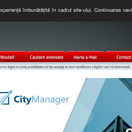
xperienţă îmbunătăţită în cadrul site-ului. Continuarea nav
e romaneasca. Un serviciu oferit gratuit de TNT COMPUTERS
w.legex.ro aveţi posibilitatea să fiţi anunţaţi la orice modificare a legilor care vă interesează.
Integrat al Parcului Auto