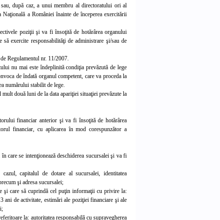
 sau, după caz, a unui membru al directoratului ori al
a Naţională a României înainte de începerea exercitării
tivele poziţii şi va fi însoţită de hotărârea organului
să exercite responsabilităţi de administrare şi/sau de
şi de Regulamentul nr. 11/2007.
ului nu mai este îndeplinită condiţia prevăzută de lege
convoca de îndată organul competent, care va proceda la
a numărului stabilit de lege.
 mult două luni de la data apariţiei situaţiei prevăzute la
rului financiar anterior şi va fi însoţită de hotărârea
orul financiar, cu aplicarea în mod corespunzător a
a în care se intenţionează deschiderea sucursalei şi va fi
azul, capitalul de dotare al sucursalei, identitatea
precum şi adresa sucursalei;
şi care să cuprindă cel puţin informaţii cu privire la:
3 ani de activitate, estimări ale poziţiei financiare şi ale
i;
i referitoare la: autoritatea responsabilă cu supravegherea