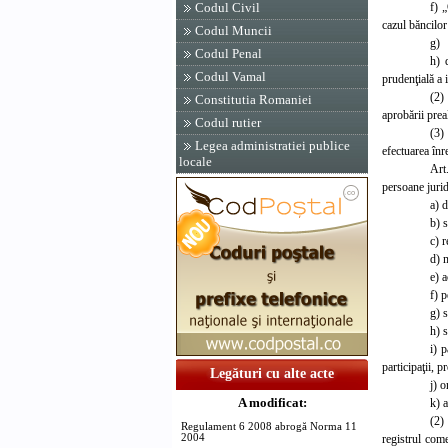
f) 
Codul Civil
cazul băncilor
Codul Muncii
g) 
Codul Penal
h) 
Codul Vamal
prudenţială a i
(2)
Constitutia Romaniei
aprobării prea
Codul rutier
(3)
Legea administratiei publice
efectuarea înre
locale
Art
persoane juri
a) 
b) s
c) r
d) 
e) a
f) p
g) 
h) s
i) 
participaţii, p
Legături cu alte acte
j) o
A modificat:
k) a
(2)
Regulament 6 2008 abrogă Norma 11
registrul com
2004