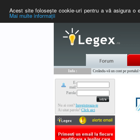
Acest site foloseşte cookie-uri pentru a vă asigura o e
Mai multe informaţii
Nou :
Legex.ro - portal de legislati
Info :
Creându-vă un cont pe portalul ww
Info :
www.tntauto.ro - Managementul 
E-
mail:
Parola:
Nu ai cont?
Inregistreaza-te
Ai uitat parola?
Click aici