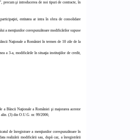
", precum şi introducerea de noi tipuri de contracte, în
participaţiei, entitatea ar intra în sfera de consolidare
ţului a menţiunilor corespunzătoare modificărilor supuse
 Băncii Naţionale a României în termen de 10 zile de la
a a 3-a, modificările în situaţia instituţiilor de credit,
labile a Băncii Naţionale a României şi majorarea acestor
143 alin. (3) din O.U.G. nr. 99/2006;
icatul de înregistrare a
menţiunilor corespunzătoare în
 realizării modificării sau, după caz, a înregistrării