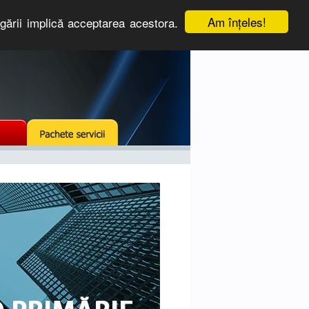
Am înţeles!
igării implică acceptarea acestora.