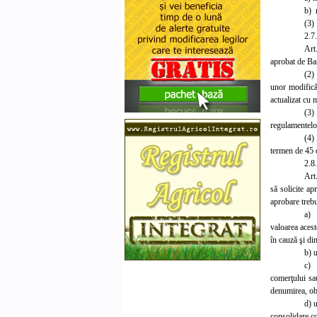
b) 
(3)
2.7
Art
aprobat de Ba
(2)
unor modificăr
actualizat cu 
(3)
regulamentelor
(4) 
termen de 45 d
2.8
Art.
să solicite ap
aprobare treb
a) 
valoarea aceste
în cauză şi din
b) u
c) 
comerţului sau
denumirea, obi
d) u
consolidare co