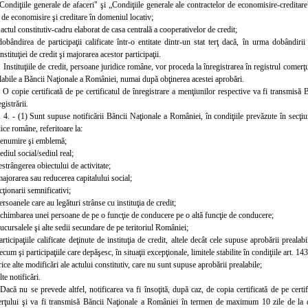
„Condiţiile generale de afaceri" şi „Condiţiile generale ale contractelor de economisire-creditare
 de economisire şi creditare în domeniul locativ;
actul constitutiv-cadru elaborat de casa centrală a cooperativelor de credit;
dobândirea de participaţii calificate într-o entitate dintr-un stat terţ dacă, în urma dobândirii 
nstituţiei de credit şi majorarea acestor participaţii.
 Instituţiile de credit, persoane juridice române, vor proceda la înregistrarea în registrul comer
labile a Băncii Naţionale a României, numai după obţinerea acestei aprobări.
 O copie certificată de pe certificatul de înregistrare a menţiunilor respective va fi transmisă
gistrării.
. 4. - (1) Sunt supuse notificării Băncii Naţionale a României, în condiţiile prevăzute în secţiune
dice române, re
feritoare la:
denumire şi emblemă;
ediul social/sediul real;
estrângerea obiectului de activitate;
majorarea sau reducerea capitalului social;
cţionarii semnificativi;
ersoanele care au legături strânse cu instituţia de credit;
sch
imbarea unei persoane de pe o funcţie de conducere pe o altă funcţie de conducere;
ucursalele şi alte sedii secundare de pe teritoriul României;
participaţiile calificate deţinute de instituţia de credit, altele decât cele supuse aprobării prea
recum şi participaţiile care depăşesc, în situaţii excepţionale, limitele stabilite în condiţiile art. 
rice alte modificări ale actului constitutiv, care nu sunt supuse aprobării prealabile;
lte notificări.
 Dacă nu se prevede altfel, notificarea va fi însoţită, după caz, de copia certificată de pe certif
erţului şi va fi transmisă Băncii Naţionale a României în termen de maximum 10 zile de la data