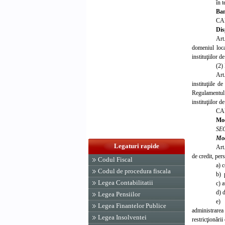
în t
Ban
CA
Dis
Art
domeniul loca
instituţiilor d
(2) 
Art
instituţiile 
Regulamentul 
instituţiilor d
CA
Mod
SE
Mod
Legaturi rapide
Art
de credit, per
Codul Fiscal
a) c
Codul de procedura fiscala
b) 
Legea Contabilitatii
c) a
d) d
Legea Pensiilor
e) 
Legea Finantelor Publice
administrarea 
Legea Insolventei
restricţionării