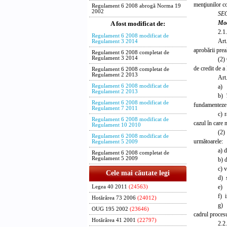
menţiunilor co
Regulament 6 2008 abrogă Norma 19
2002
SE
Mod
A fost modificat de:
2.1
Regulament 6 2008 modificat de
Art
Regulament 3 2014
aprobării prea
Regulament 6 2008 completat de
Regulament 3 2014
(2)
de credit de a
Regulament 6 2008 completat de
Regulament 2 2013
Art
a) 
Regulament 6 2008 modificat de
Regulament 2 2013
b) 
Regulament 6 2008 modificat de
fundamenteze c
Regulament 7 2011
c) 
Regulament 6 2008 modificat de
cazul în care 
Regulament 10 2010
(2)
Regulament 6 2008 modificat de
următoarele:
Regulament 5 2009
a) d
Regulament 6 2008 completat de
Regulament 5 2009
b) d
c) v
Cele mai căutate legi
d) 
e) p
Legea 40 2011
(24563)
f
) i
Hotărârea 73 2006
(24012)
g) 
OUG 195 2002
(23646)
cadrul procesul
Hotărârea 41 2001
(22797)
2.