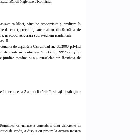
 Statutul Băncii Naţionale a României,
ganizate ca bănci, bănci de economisire şi creditare în
tiste de credit, precum şi sucursalelor din România ale
stora, în scopul asigurării supravegherii prudenţiale.
ap. II.
 Ordonanţa de urgenţă a Guvernului nr. 99/2006 privind
007, denumită în continuare
O.U.G. nr. 99/2006,
şi în
ne juridice române, şi a sucursalelor din România ale
în secţiunea a 2-a, modificările în situaţia instituţiilor
 României, ca urmare a constatării unor deficienţe în
uţiei de credit,
a dispus cu privire la aceasta
măsura