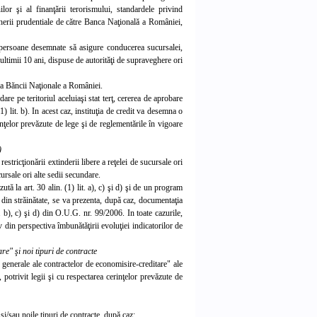
lor şi al finanţării terorismului, standardele privind
gherii prudentiale de către Banca Naţională a României,
ei persoane desemnate să asigure conducerea sucursalei,
 ultimii 10 ani, dispuse de autorităţi de supraveghere ori
e a Băncii Naţionale a României.
dare pe teritoriul aceluiaşi
stat terţ, cererea de aprobare
(1) lit. b). In acest caz, instituţia de credit va desemna o
ţelor prevăzute de lege şi de reglementările în vigoare
)
estricţionării extinderii libere a reţelei de sucursale ori
rsale ori alte sedii secundare.
ă la art. 30 alin. (1) lit. a), c) şi d) şi de un program
re din străinătate, se va prezenta, după caz, documentaţia
t. b), c) şi d) din O.U.G. nr. 99/2006. In toate cazurile,
 din perspectiva îmbunătăţirii evoluţiei indicatorilor de
re" şi noi tipuri de contracte
r generale ale contractelor de economisire-creditare" ale
potrivit legii şi cu respectarea cerinţelor prevăzute de
şi/sau noile tipuri de contracte, după caz;