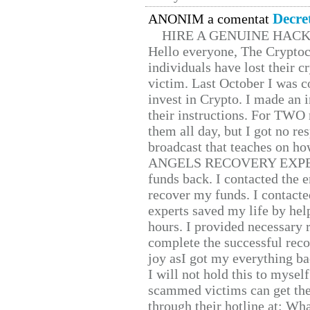
Decre
ANONIM a comentat
HIRE A GENUINE HAC
Hello everyone, The Cryptocu
individuals have lost their c
victim. Last October I was 
invest in Crypto. I made an i
their instructions. For TWO 
them all day, but I got no re
broadcast that teaches on h
ANGELS RECOVERY EXPERT. H
funds back. I contacted the 
recover my funds. I contact
experts saved my life by hel
hours. I provided necessary 
complete the successful reco
joy asI got my everything bac
I will not hold this to myself
scammed victims can get the
through their hotline at: W