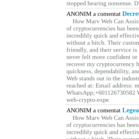
stopped hearing nonsense. Di
Decre
ANONIM a comentat
How Marv Web Can Assist
of cryptocurrencies has be
incredibly quick and effecti
without a hitch. Their custo
friendly, and their service i
never felt more confident or
recover my cryptocurrency h
quickness, dependability, an
Web stands out in the indus
reached at: Email address:
WhatsApp;+601126730582 W
web-crypto-expe
Legea
ANONIM a comentat
How Marv Web Can Assist
of cryptocurrencies has be
incredibly quick and effecti