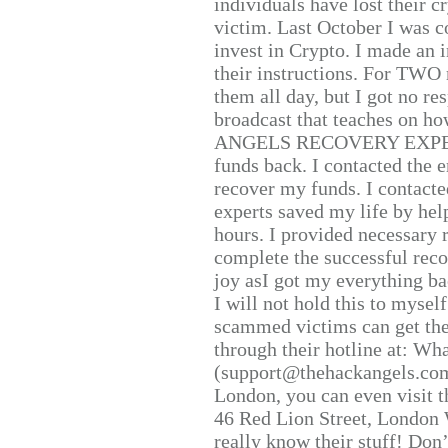
individuals have lost their c
victim. Last October I was 
invest in Crypto. I made an i
their instructions. For TWO 
them all day, but I got no re
broadcast that teaches on h
ANGELS RECOVERY EXPERT. H
funds back. I contacted the 
recover my funds. I contact
experts saved my life by hel
hours. I provided necessary 
complete the successful reco
joy asI got my everything bac
I will not hold this to myself
scammed victims can get the
through their hotline at: W
(support@thehackangels.com
London, you can even visit th
46 Red Lion Street, London
really know their stuff! Don’