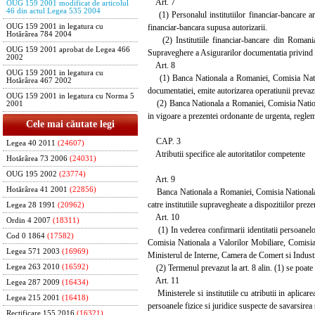
Art. 7
OUG 159 2001 modificat de articolul
46 din actul Legea 535 2004
(1) Personalul institutiilor financiar-bancare are 
financiar-bancara supusa autorizarii.
OUG 159 2001 in legatura cu
Hotărârea 784 2004
(2) Institutiile financiar-bancare din Romania
OUG 159 2001 aprobat de Legea 466
Supraveghere a Asigurarilor documentatia privind o
2002
Art. 8
OUG 159 2001 in legatura cu
(1) Banca Nationala a Romaniei, Comisia Nationa
Hotărârea 467 2002
documentatiei, emite autorizarea operatiunii prevazu
OUG 159 2001 in legatura cu Norma 5
(2) Banca Nationala a Romaniei, Comisia Nationala
2001
in vigoare a prezentei ordonante de urgenta, reglem
Cele mai căutate legi
CAP. 3
Legea 40 2011
(24607)
Atributii specifice ale autoritatilor competente
Hotărârea 73 2006
(24031)
OUG 195 2002
(23774)
Art. 9
Hotărârea 41 2001
(22856)
Banca Nationala a Romaniei, Comisia Nationala a 
catre institutiile supravegheate a dispozitiilor pre
Legea 28 1991
(20962)
Art. 10
Ordin 4 2007
(18311)
(1) In vederea confirmarii identitatii persoanelo
Cod 0 1864
(17582)
Comisia Nationala a Valorilor Mobiliare, Comisia
Legea 571 2003
(16969)
Ministerul de Interne, Camera de Comert si Industr
(2) Termenul prevazut la art. 8 alin. (1) se poate 
Legea 263 2010
(16592)
Art. 11
Legea 287 2009
(16434)
Ministerele si institutiile cu atributii in aplicar
Legea 215 2001
(16418)
persoanele fizice si juridice suspecte de savarsirea
Rectificare 155 2016
(16321)