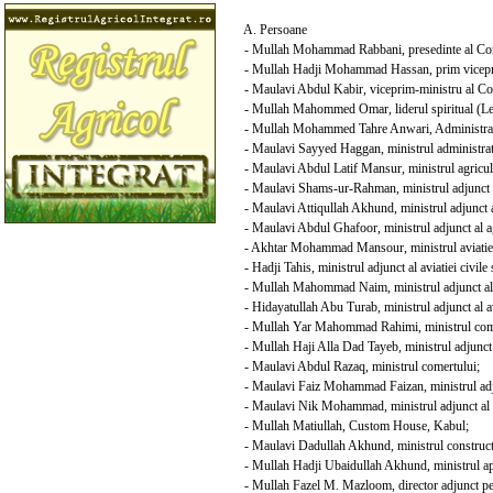
A. Persoane
- Mullah Mohammad Rabbani, presedinte al Consili
- Mullah Hadji Mohammad Hassan, prim viceprim-m
- Maulavi Abdul Kabir, viceprim-ministru al Consi
- Mullah Mahommed Omar, liderul spiritual (Lead
- Mullah Mohammed Tahre Anwari, Administrati
- Maulavi Sayyed Haggan, ministrul administrati
- Maulavi Abdul Latif Mansur, ministrul agricult
- Maulavi Shams-ur-Rahman, ministrul adjunct al
- Maulavi Attiqullah Akhund, ministrul adjunct al
- Maulavi Abdul Ghafoor, ministrul adjunct al agr
- Akhtar Mohammad Mansour, ministrul aviatiei ci
- Hadji Tahis, ministrul adjunct al aviatiei civile s
- Mullah Mahommad Naim, ministrul adjunct al avia
- Hidayatullah Abu Turab, ministrul adjunct al avia
- Mullah Yar Mahommad Rahimi, ministrul comu
- Mullah Haji Alla Dad Tayeb, ministrul adjunct 
- Maulavi Abdul Razaq, ministrul comertului;
- Maulavi Faiz Mohammad Faizan, ministrul adju
- Maulavi Nik Mohammad, ministrul adjunct al 
- Mullah Matiullah, Custom House, Kabul;
- Maulavi Dadullah Akhund, ministrul constructi
- Mullah Hadji Ubaidullah Akhund, ministrul apa
- Mullah Fazel M. Mazloom, director adjunct pe