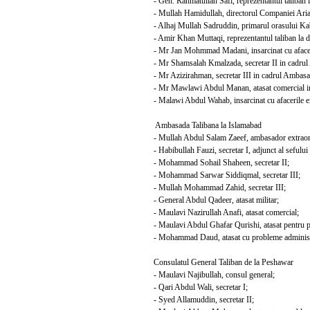
- Gen. Rahmatullah Safi, reprezentantul taliban 
- Mullah Hamidullah, directorul Companiei Aria
- Alhaj Mullah Sadruddin, primarul orasului Ka
- Amir Khan Muttaqi, reprezentantul taliban la di
- Mr Jan Mohmmad Madani, insarcinat cu afaceril
- Mr Shamsalah Kmalzada, secretar II in cadrul
- Mr Azizirahman, secretar III in cadrul Ambasa
- Mr Mawlawi Abdul Manan, atasat comercial in
- Malawi Abdul Wahab, insarcinat cu afacerile ex
Ambasada Talibana la Islamabad
- Mullah Abdul Salam Zaeef, ambasador extraordi
- Habibullah Fauzi, secretar I, adjunct al sefului 
- Mohammad Sohail Shaheen, secretar II;
- Mohammad Sarwar Siddiqmal, secretar III;
- Mullah Mohammad Zahid, secretar III;
- General Abdul Qadeer, atasat militar;
- Maulavi Nazirullah Anafi, atasat comercial;
- Maulavi Abdul Ghafar Qurishi, atasat pentru pr
- Mohammad Daud, atasat cu probleme administ
Consulatul General Taliban de la Peshawar
- Maulavi Najibullah, consul general;
- Qari Abdul Wali, secretar I;
- Syed Allamuddin, secretar II;