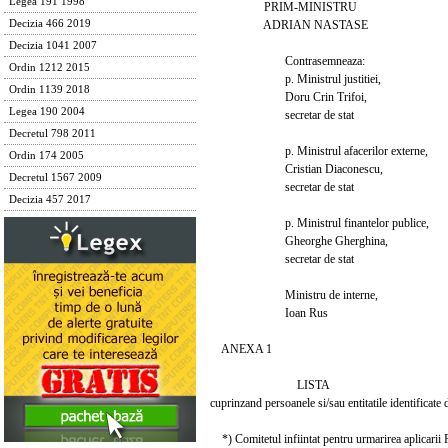
Legea 191 1998
PRIM-MINISTRU
ADRIAN NASTASE
Decizia 466 2019
Decizia 1041 2007
Contrasemneaza:
Ordin 1212 2015
p. Ministrul justitiei,
Ordin 1139 2018
Doru Crin Trifoi,
Legea 190 2004
secretar de stat
Decretul 798 2011
p. Ministrul afacerilor externe,
Ordin 174 2005
Cristian Diaconescu,
Decretul 1567 2009
secretar de stat
Decizia 457 2017
p. Ministrul finantelor publice,
Gheorghe Gherghina,
secretar de stat
Ministru de interne,
Ioan Rus
ANEXA 1
LISTA
cuprinzand persoanele si/sau entitatile identificate
*) Comitetul infiintat pentru urmarirea aplicarii R