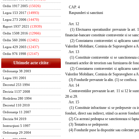
Ordin 1917 2005
(15026)
CAP. 4
Raspunderi si sanctiuni
Legea 153 2017
(14993)
Legea 273 2006
(14470)
Art. 12
Raport 1937 2021
(13939)
(1) Efectuarea operatiunilor prevazute la art. 1 al
Ordin 1508 2016
(12966)
financiar-bancare constituie contraventie si se san
(2) Constatarea contraventiei si aplicarea sanct
Ordin 560 2006
(12482)
Valorilor Mobiliare, Comisia de Supraveghere a Asig
Legea 429 2003
(12437)
Art. 13
Ordin 976 1998
(12147)
(1) Constituie contraventie si se sanctioneaza cu
Ultimele acte citite
finantarii actelor de terorism sau furnizarea de fon
(2) Constatarea contraventiei si aplicarea sanct
Ordonanţa 38 2003
Valorilor Mobiliare, Comisia de Supraveghere a Asig
Legea 191 2001
(3) Fondurile prevazute la alin. (1) se confisca.
Art. 14
Decretul 253 1994
Contraventiilor prevazute la art. 11 si 12 le sunt 
Decizia 1137 2008
28 si 29.
Hotărârea 280 1994
Art. 15
Decretul 110 2010
(1) Constituie infractiune si se pedepseste cu inc
Ordonanţa 11 2007
fonduri, direct sau indirect, stiind ca aceste fonduri
(2) Cu aceeasi pedeapsa se sanctioneaza si fapta pe
Decizia 94 2019
(3) Tentativa se pedepseste.
Instrucţiuni 5 1997
(4) Fondurile puse la dispozitie sau colectate pentr
Ordonanţa 29 2004