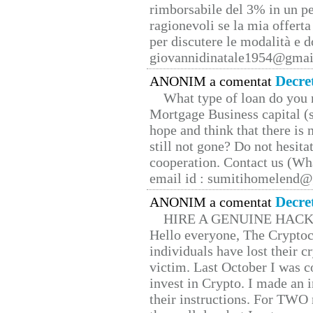
rimborsabile del 3% in un pe
ragionevoli se la mia offerta
per discutere le modalità e 
giovannidinatale1954@­gmai
Decre
ANONIM a comentat
What type of loan do you 
Mortgage Business capital (s
hope and think that there is
still not gone? Do not hesita
cooperation. Contact us (W
email id : sumitihomelend
Decre
ANONIM a comentat
HIRE A GENUINE HAC
Hello everyone, The Cryptocu
individuals have lost their c
victim. Last October I was 
invest in Crypto. I made an i
their instructions. For TWO 