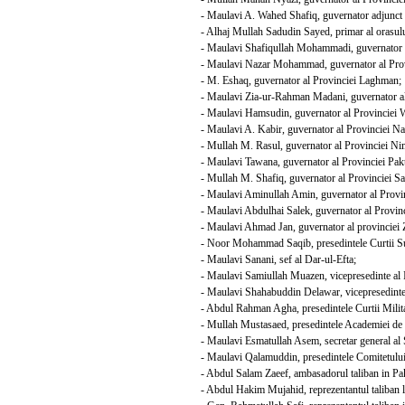
- Maulavi A. Wahed Shafiq, guvernator adjunct a
- Alhaj Mullah Sadudin Sayed, primar al orasul
- Maulavi Shafiqullah Mohammadi, guvernator a
- Maulavi Nazar Mohammad, guvernator al Prov
- M. Eshaq, guvernator al Provinciei Laghman;
- Maulavi Zia-ur-Rahman Madani, guvernator al 
- Maulavi Hamsudin, guvernator al Provinciei 
- Maulavi A. Kabir, guvernator al Provinciei Na
- Mullah M. Rasul, guvernator al Provinciei Ni
- Maulavi Tawana, guvernator al Provinciei Pakt
- Mullah M. Shafiq, guvernator al Provinciei S
- Maulavi Aminullah Amin, guvernator al Provinc
- Maulavi Abdulhai Salek, guvernator al Provin
- Maulavi Ahmad Jan, guvernator al provinciei 
- Noor Mohammad Saqib, presedintele Curtii Sup
- Maulavi Sanani, sef al Dar-ul-Efta;
- Maulavi Samiullah Muazen, vicepresedinte al In
- Maulavi Shahabuddin Delawar, vicepresedinte al
- Abdul Rahman Agha, presedintele Curtii Militar
- Mullah Mustasaed, presedintele Academiei de S
- Maulavi Esmatullah Asem, secretar general al 
- Maulavi Qalamuddin, presedintele Comitetulu
- Abdul Salam Zaeef, ambasadorul taliban in Pak
- Abdul Hakim Mujahid, reprezentantul taliban