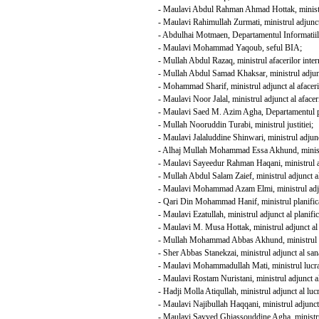
- Maulavi Abdul Rahman Ahmad Hottak, ministrul ad
- Maulavi Rahimullah Zurmati, ministrul adjunct al 
- Abdulhai Motmaen, Departamentul Informatiilor
- Maulavi Mohammad Yaqoub, seful BIA;
- Mullah Abdul Razaq, ministrul afacerilor inter
- Mullah Abdul Samad Khaksar, ministrul adjunct a
- Mohammad Sharif, ministrul adjunct al afaceril
- Maulavi Noor Jalal, ministrul adjunct al afaceril
- Maulavi Saed M. Azim Agha, Departamentul pen
- Mullah Nooruddin Turabi, ministrul justitiei;
- Maulavi Jalaluddine Shinwari, ministrul adjunct 
- Alhaj Mullah Mohammad Essa Akhund, ministrul
- Maulavi Sayeedur Rahman Haqani, ministrul adju
- Mullah Abdul Salam Zaief, ministrul adjunct al 
- Maulavi Mohammad Azam Elmi, ministrul adjunct
- Qari Din Mohammad Hanif, ministrul planifica
- Maulavi Ezatullah, ministrul adjunct al planifica
- Maulavi M. Musa Hottak, ministrul adjunct al p
- Mullah Mohammad Abbas Akhund, ministrul san
- Sher Abbas Stanekzai, ministrul adjunct al sana
- Maulavi Mohammadullah Mati, ministrul lucrar
- Maulavi Rostam Nuristani, ministrul adjunct al 
- Hadji Molla Atiqullah, ministrul adjunct al lucr
- Maulavi Najibullah Haqqani, ministrul adjunct a
- Maulavi Sayyed Ghiassouddine Agha, ministrul c