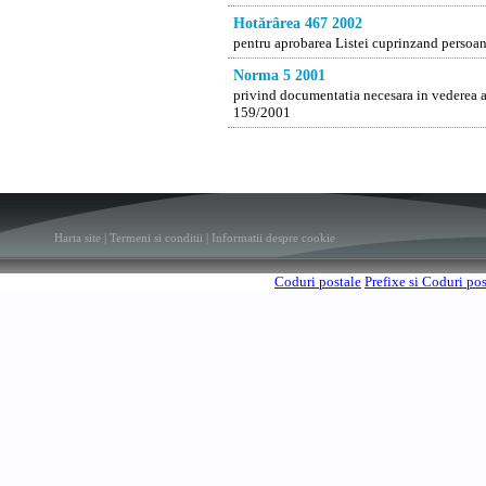
Hotărârea 467 2002
pentru aprobarea Listei cuprinzand persoanel
Norma 5 2001
privind documentatia necesara in vederea a
159/2001
Harta site
|
Termeni si conditii
|
Informatii despre cookie
Coduri postale
Prefixe si Coduri po