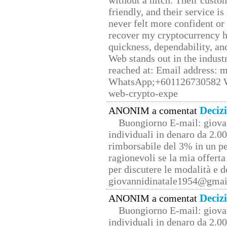
without a hitch. Their custo
friendly, and their service i
never felt more confident or
recover my cryptocurrency h
quickness, dependability, an
Web stands out in the indus
reached at: Email address:
WhatsApp;+601126730582 W
web-crypto-expe
Deciz
ANONIM a comentat
Buongiorno E-mail: giova
individuali in denaro da 2.00
rimborsabile del 3% in un pe
ragionevoli se la mia offerta
per discutere le modalità e 
giovannidinatale1954@­gmai
Deciz
ANONIM a comentat
Buongiorno E-mail: giova
individuali in denaro da 2.00