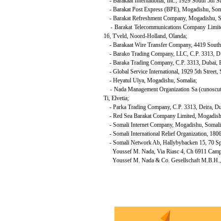
- Barakaat International, Inc., 1929 South 5th St
- Barakat Post Express (BPE), Mogadishu, Som
- Barakat Refreshment Company, Mogadishu, Som
- Barakat Telecommunications Company Limited 
16, T'veld, Noord-Holland, Olanda;
- Barakaat Wire Transfer Company, 4419 South B
- Barako Trading Company, LLC, C.P. 3313, Dub
- Baraka Trading Company, C.P. 3313, Dubai, Em
- Global Service International, 1929 5th Street,
- Heyatul Ulya, Mogadishu, Somalia;
- Nada Management Organization Sa (cunoscuta 
Ti, Elvetia;
- Parka Trading Company, C.P. 3313, Deira, Dub
- Red Sea Barakat Company Limited, Mogadishu,
- Somali Internet Company, Mogadishu, Somali
- Somali International Relief Organization, 180
- Somali Network Ab, Hallybybacken 15, 70 Sp
Youssef M. Nada, Via Riasc 4, Ch 6911 Campione
Youssef M. Nada & Co. Gesellschaft M.B.H., Ka