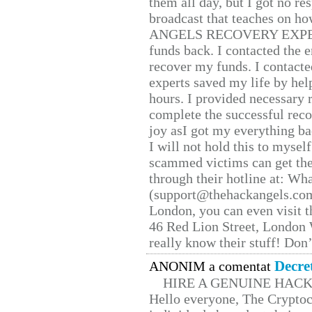
them all day, but I got no re
broadcast that teaches on h
ANGELS RECOVERY EXPERT. H
funds back. I contacted the 
recover my funds. I contact
experts saved my life by hel
hours. I provided necessary 
complete the successful reco
joy asI got my everything bac
I will not hold this to myself
scammed victims can get the
through their hotline at: W
(support@thehackangels.com
London, you can even visit th
46 Red Lion Street, London
really know their stuff! Don’
Decre
ANONIM a comentat
HIRE A GENUINE HAC
Hello everyone, The Cryptocu