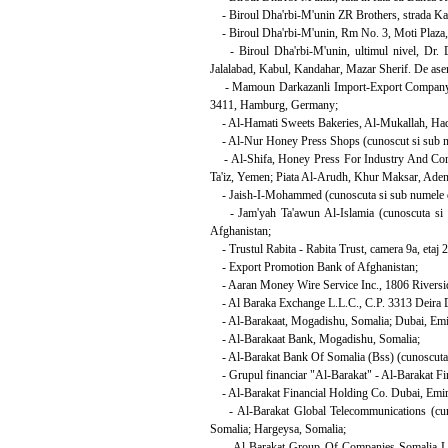
- Biroul Dha'rbi-M'unin ZR Brothers, strada Ka
- Biroul Dha'rbi-M'unin, Rm No. 3, Moti Plaza, 
- Biroul Dha'rbi-M'unin, ultimul nivel, Dr. D
Jalalabad, Kabul, Kandahar, Mazar Sherif. De ase
- Mamoun Darkazanli Import-Export Company (c
3411, Hamburg, Germany;
- Al-Hamati Sweets Bakeries, Al-Mukallah, Ha
- Al-Nur Honey Press Shops (cunoscut si sub n
- Al-Shifa, Honey Press For Industry And Commer
Ta'iz, Yemen; Piata Al-Arudh, Khur Maksar, Aden
- Jaish-I-Mohammed (cunoscuta si sub numele 
- Jam'yah Ta'awun Al-Islamia (cunoscuta si su
Afghanistan;
- Trustul Rabita - Rabita Trust, camera 9a, etaj 
- Export Promotion Bank of Afghanistan;
- Aaran Money Wire Service Inc., 1806 Riverside
- Al Baraka Exchange L.L.C., C.P. 3313 Deira Du
- Al-Barakaat, Mogadishu, Somalia; Dubai, Emir
- Al-Barakaat Bank, Mogadishu, Somalia;
- Al-Barakat Bank Of Somalia (Bss) (cunoscuta 
- Grupul financiar "Al-Barakat" - Al-Barakat Fi
- Al-Barakat Financial Holding Co. Dubai, Emir
- Al-Barakat Global Telecommunications (cuno
Somalia; Hargeysa, Somalia;
- Al-Barakat Group Of Companies Somalia Limit