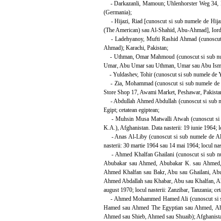
- Darkazanli, Mamoun; Uhlenhorster Weg 34, Ham
(Germania);
- Hijazi, Riad [cunoscut si sub numele de Hi
(The American) sau Al-Shahid, Abu-Ahmad], Iordani
- Ladehyanoy, Mufti Rashid Ahmad (cunoscut s
Ahmad); Karachi, Pakistan;
- Uthman, Omar Mahmoud (cunoscut si sub nume
Umar, Abu Umar sau Uthman, Umar sau Abu Ismail)
- Yuldashev, Tohir (cunoscut si sub numele de Y
- Zia, Mohammad (cunoscut si sub numele de 
Store Shop 17, Awami Market, Peshawar, Pakistan
- Abdullah Ahmed Abdullah (cunoscut si sub num
Egipt; cetatean egiptean;
- Muhsin Musa Matwalli Atwah (cunoscut si 
K.A.), Afghanistan. Data nasterii: 19 iunie 1964; lo
- Anas Al-Liby (cunoscut si sub numele de Al-
nasterii: 30 martie 1964 sau 14 mai 1964; locul naste
- Ahmed Khalfan Ghailani (cunoscut si sub n
Abubakar sau Ahmed, Abubakar K. sau Ahmed,
Ahmed Khalfan sau Bakr, Abu sau Ghailani, Ab
Ahmed Abdallah sau Khabar, Abu sau Khalfan, Ahm
august 1970; locul nasterii: Zanzibar, Tanzania; cet
- Ahmed Mohammed Hamed Ali (cunoscut si su
Hamed sau Ahmed The Egyptian sau Ahmed, Ah
Ahmed sau Shieb, Ahmed sau Shuaib); Afghanistan. D