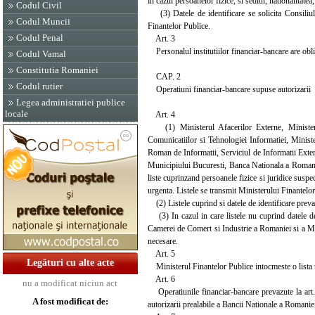
in cazul persoanelor fizice, si sediul, nationalitate
Codul Civil
(3) Datele de identificare se solicita Consiliulu
Codul Muncii
Finantelor Publice.
Codul Penal
Art. 3
Personalul institutiilor financiar-bancare are oblig
Codul Vamal
Constitutia Romaniei
CAP. 2
Codul rutier
Operatiuni financiar-bancare supuse autorizarii
Legea administratiei publice
locale
Art. 4
(1) Ministerul Afacerilor Externe, Ministerul 
Comunicatiilor si Tehnologiei Informatiei, Ministe
Roman de Informatii, Serviciul de Informatii Exte
Municipiului Bucuresti, Banca Nationala a Romanie
liste cuprinzand persoanele fizice si juridice suspe
urgenta. Listele se transmit Ministerului Finantelor
(2) Listele cuprind si datele de identificare prevazu
(3) In cazul in care listele nu cuprind datele de 
Camerei de Comert si Industrie a Romaniei si a Mun
necesare.
Art. 5
Legături cu alte acte
Ministerul Finantelor Publice intocmeste o lista un
Art. 6
nu a modificat niciun act
Operatiunile financiar-bancare prevazute la art. 1
A fost modificat de:
autorizarii prealabile a Bancii Nationale a Romani