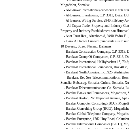
Mogadishu, Somalia;
- Al-Barakat International (cunoscuta si sub num
- Al-Barakat Investments, C.P. 3313, Deira, Dub
- Al-Barakat Wiring Service, 2940 Pillsbury Ave
- Al Taqwa Trade, Property and Industry Compa
Property and Industry Establishment sau Himmat E
- Asat Trust Reg., Altenbach 8, 9490 Vaduz F1, 
- Bank Al Taqwa Limited (cunoscuta si sub nu
10 Deveaux Street, Nassau, Bahamas;
- Barakaat Construction Company, C.P. 3313, Du
- Barakaat Group Of Companies, C.P. 3313, Dub
- Barakaat International, Hallbybacken 15, 70 S
- Barakaat International Foundation, Box 4036, 
- Barakaat North America, Inc., 925 Washington 
- Barakaat Red Sea Telecommunications, Bossaso
Somalia; Bubaarag, Somalia; Gufure, Somalia; Xu
- Barakaat Telecommunications Co. Somalia, Ltd.
- Barakat Banks and Remittances, Mogadishu, So
- Barakaat Boston, 266 Neponset Avenue, Apt. 4
- Barakat Computer Consulting (BCC), Mogadis
- Barakat Consulting Group (BCG), Mogadishu
- Barakat Global Telephone Company, Mogadishu
- Barakat Enterprise, 1762 Huy Road, Columbus
- Barakat International Companies (BICO), Moga