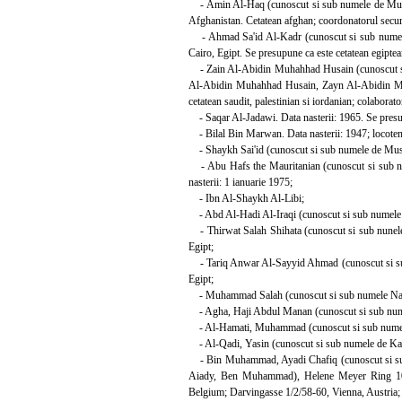
- Amin Al-Haq (cunoscut si sub numele de Muha
Afghanistan. Cetatean afghan; coordonatorul secur
- Ahmad Sa'id Al-Kadr (cunoscut si sub numele
Cairo, Egipt. Se presupune ca este cetatean egiptea
- Zain Al-Abidin Muhahhad Husain (cunoscut s
Al-Abidin Muhahhad Husain, Zayn Al-Abidin Muha
cetatean saudit, palestinian si iordanian; colaborato
- Saqar Al-Jadawi. Data nasterii: 1965. Se presup
- Bilal Bin Marwan. Data nasterii: 1947; locoten
- Shaykh Sai'id (cunoscut si sub numele de Mus
- Abu Hafs the Mauritanian (cunoscut si sub n
nasterii: 1 ianuarie 1975;
- Ibn Al-Shaykh Al-Libi;
- Abd Al-Hadi Al-Iraqi (cunoscut si sub numele 
- Thirwat Salah Shihata (cunoscut si sub nunele d
Egipt;
- Tariq Anwar Al-Sayyid Ahmad (cunoscut si sub 
Egipt;
- Muhammad Salah (cunoscut si sub numele Na
- Agha, Haji Abdul Manan (cunoscut si sub num
- Al-Hamati, Muhammad (cunoscut si sub nume
- Al-Qadi, Yasin (cunoscut si sub numele de Kad
- Bin Muhammad, Ayadi Chafiq (cunoscut si s
Aiady, Ben Muhammad), Helene Meyer Ring 10
Belgium; Darvingasse 1/2/58-60, Vienna, Austria; Tu