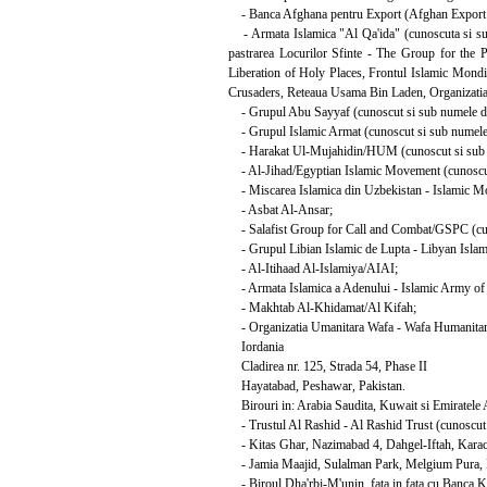
- Banca Afghana pentru Export (Afghan Export
- Armata Islamica "Al Qa'ida" (cunoscuta si sub
pastrarea Locurilor Sfinte - The Group for the P
Liberation of Holy Places, Frontul Islamic Mondia
Crusaders, Reteaua Usama Bin Laden, Organizatia
- Grupul Abu Sayyaf (cunoscut si sub numele de
- Grupul Islamic Armat (cunoscut si sub numele
- Harakat Ul-Mujahidin/HUM (cunoscut si sub n
- Al-Jihad/Egyptian Islamic Movement (cunoscut 
- Miscarea Islamica din Uzbekistan - Islamic M
- Asbat Al-Ansar;
- Salafist Group for Call and Combat/GSPC (cuno
- Grupul Libian Islamic de Lupta - Libyan Islam
- Al-Itihaad Al-Islamiya/AIAI;
- Armata Islamica a Adenului - Islamic Army of
- Makhtab Al-Khidamat/Al Kifah;
- Organizatia Umanitara Wafa - Wafa Humanitaria
Iordania
Cladirea nr. 125, Strada 54, Phase II
Hayatabad, Peshawar, Pakistan.
Birouri in: Arabia Saudita, Kuwait si Emiratele 
- Trustul Al Rashid - Al Rashid Trust (cunoscut
- Kitas Ghar, Nazimabad 4, Dahgel-Iftah, Karach
- Jamia Maajid, Sulalman Park, Melgium Pura, L
- Biroul Dha'rbi-M'unin, fata in fata cu Banca K