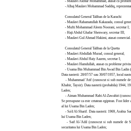
- Maulavi Akhtar Mohammad, atasat cu probleme
- Alhaj Maulavi Mohammad Saddiq, reprezentant
Consulatul General Taliban de la Karachi
- Maulavi Rahamatullah Kakazada, consul gener
- Mufti Mohammad Aleem Noorani, secretar I;
- Haji Abdul Ghafar Shenwary, secretar III;
- Maulavi Gul Ahmad Hakimi, atasat comercial.
Consulatul General Taliban de la Quetta
- Maulavi Abdullah Murad, consul general;
- Maulavi Abdul Haiy Aazem, secretar I;
- Maulavi Hamdullah, atasat cu probleme privind
- Usama Bin Muhammad Bin Awad Bin Ladin (cu
Data nasterii: 28/07/57 sau 30/07/1957, locul naste
- Muhammad 'Atif (cunoscut si sub numele de A
Khabir, Taysir). Data nasterii (probabila) 1944, 19
Laden;
- Aiman Muhammad Rabi Al-Zawahiri (cunoscut si
Se presupune ca este cetatean egiptean. Fost lider
al lui Usama Bin Laden;
- Sa'd Al-Sharif. Data nasterii: 1969, Arabia Sau
lui Usama Bin Laden;
- Saif Al-'Adil (cunoscut si sub numele de Sayf
securitatea lui Usama Bin Laden;