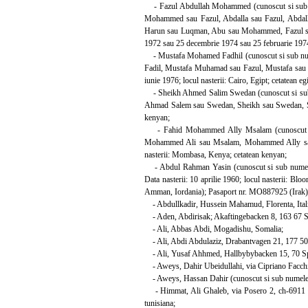
- Fazul Abdullah Mohammed (cunoscut si sub num
Mohammed sau Fazul, Abdalla sau Fazul, Abdal
Harun sau Luqman, Abu sau Mohammed, Fazul sa
1972 sau 25 decembrie 1974 sau 25 februarie 1974
- Mustafa Mohamed Fadhil (cunoscut si sub nume
Fadil, Mustafa Muhamad sau Fazul, Mustafa sau 
iunie 1976; locul nasterii: Cairo, Egipt; cetatean
- Sheikh Ahmed Salim Swedan (cunoscut si sub 
Ahmad Salem sau Swedan, Sheikh sau Swedan, Shei
kenyan;
- Fahid Mohammed Ally Msalam (cunoscut si
Mohammed Ali sau Msalam, Mohammed Ally sau 
nasterii: Mombasa, Kenya; cetatean kenyan;
- Abdul Rahman Yasin (cunoscut si sub numele
Data nasterii: 10 aprilie 1960; locul nasterii: 
Amman, Iordania); Pasaport nr. MO887925 (Irak);
- Abdullkadir, Hussein Mahamud, Florenta, Itali
- Aden, Abdirisak; Akaftingebacken 8, 163 67 Spa
- Ali, Abbas Abdi, Mogadishu, Somalia;
- Ali, Abdi Abdulaziz, Drabantvagen 21, 177 50 S
- Ali, Yusaf Ahhmed, Hallbybybacken 15, 70 Span
- Aweys, Dahir Ubeidullahi, via Cipriano Facchin
- Aweys, Hassan Dahir (cunoscut si sub numele d
- Himmat, Ali Ghaleb, via Posero 2, ch-6911 Campi
tunisiana;