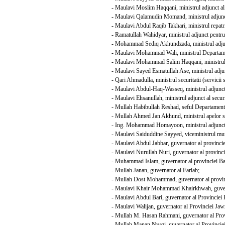
- Maulavi Moslim Haqqani, ministrul adjunct al cu
- Maulavi Qalamudin Momand, ministrul adjunct a
- Maulavi Abdul Raqib Takhari, ministrul repatri
- Ramatullah Wahidyar, ministrul adjunct pentru ma
- Mohammad Sediq Akhundzada, ministrul adjunct 
- Maulavi Mohammad Wali, ministrul Departamentu
- Maulavi Mohammad Salim Haqqani, ministrul adju
- Maulavi Sayed Esmatullah Ase, ministrul adjunct
- Qari Ahmadulla, ministrul securitatii (servicii s
- Maulavi Abdul-Haq-Wasseq, ministrul adjunct al 
- Maulavi Ehsanullah, ministrul adjunct al securita
- Mullah Habibullah Reshad, seful Departamentul
- Mullah Ahmed Jan Akhund, ministrul apelor si el
- Ing. Mohammad Homayoon, ministrul adjunct al a
- Maulavi Saiduddine Sayyed, viceministrul munc
- Maulavi Abdul Jabbar, guvernator al provincie
- Maulavi Nurullah Nuri, guvernator al provincie
- Muhammad Islam, guvernator al provinciei B
- Mullah Janan, guvernator al Fariab;
- Mullah Dost Mohammad, guvernator al provin
- Maulavi Khair Mohammad Khairkhwah, guverna
- Maulavi Abdul Bari, guvernator al Provinciei
- Maulavi Walijan, guvernator al Provinciei Jaw
- Mullah M. Hasan Rahmani, guvernator al Prov
- Mullah Manan Nyazi, guvernator al Provinciei