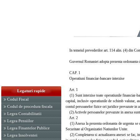
In temeiul prevederilor art. 114 alin. (4) din Con
Guvernul Romaniei adopta prezenta ordonanta d
CAP. 1
Operatiuni financiar-bancare interzise
Art. 1
Legaturi rapide
(1) Sunt interzise toate operatiunile financiar-ban
Codul Fiscal
capital, inclusiv operatiunile de schimb valutar, 
Codul de procedura fiscala
contul persoanelor fizice ori juridice prevazute in 
(2) Activele persoanelor prevazute in anexa sunt bl
Legea Contabilitatii
Art. 2
Legea Pensiilor
(1) Anexa la prezenta ordonanta de urgenta se com
Legea Finantelor Publice
Securitate al Organizatiei Natiunilor Unite.
(2) Completarea si actualizarea anexei se fac, in ma
Legea Insolventei