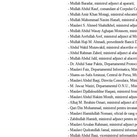
- Mullah Baradar, ministrul adjunct al apararii;
- Mullah Abdul Rauf, comandant al Corpului Ce
- Mullah Amir Khan Motagi, ministrul educatiei
- Mullah Mahommad Nasim Hanafi, ministrul adju
- Maulavi S. Ahmed Shahidkhel, ministrul adjunct
- Mullah Abdul Wasay Aghajan Motasem, ministr
- Mullah Arefullah Aref, ministrul adjunct al Min
- Mullah Haji M. Ahmadi, presedintele Bancii D
- Abdul Wakil Mutawakil, ministrul afacerilor ex
- Abdul Rahman Zahed, ministrul adjunct al aface
- Mullah Abdul Jalil, ministrul adjunct al afaceri
- Dr. Abdul Satar Paktis, Departamentul Protocol
- Maulavi Faiz, Departamentul Informatica, Minis
- Shams-us-Safa Aminzai, Centrul de Presa, Mini
- Maulavi Abdul Baqi, Directia Consulara, Minist
- M. Jawaz Waziri, Departamentul O.N.U., Minist
- Maulavi Djallalouddine Haqani, ministrul front
- Maulavi Abdul Hakim Monib, ministrul adjunct 
- Alhaj M. Ibrahim Omari, ministrul adjunct al fr
- Qari Din Mohammad, ministrul pentru invatama
- Maulavi Hamidullah Nomani, oficial de rang sup
- Zabihullah Hamidi, ministrul adjunct pentru in
- Maulavi Arsalan Rahmani, ministrul adjunct pe
- Maulavi Qudratullah Jamal, ministrul informati
- Mullah Abdul Baqi, viceministrul informatiilor s