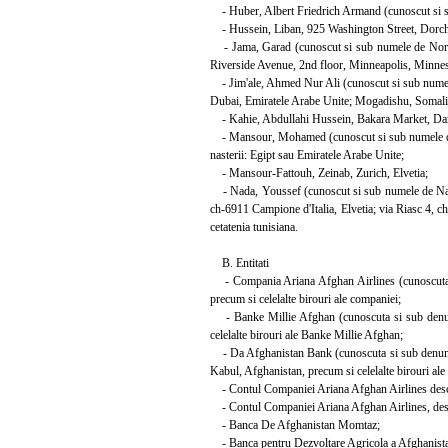
- Huber, Albert Friedrich Armand (cunoscut si su
- Hussein, Liban, 925 Washington Street, Dorche
- Jama, Garad (cunoscut si sub numele de Nor,
Riverside Avenue, 2nd floor, Minneapolis, Minneso
- Jim'ale, Ahmed Nur Ali (cunoscut si sub numel
Dubai, Emiratele Arabe Unite; Mogadishu, Somali
- Kahie, Abdullahi Hussein, Bakara Market, Dar
- Mansour, Mohamed (cunoscut si sub numele de Al
nasterii: Egipt sau Emiratele Arabe Unite;
- Mansour-Fattouh, Zeinab, Zurich, Elvetia;
- Nada, Youssef (cunoscut si sub numele de Nada
ch-6911 Campione d'Italia, Elvetia; via Riasc 4, c
cetatenia tunisiana.
B. Entitati
- Compania Ariana Afghan Airlines (cunoscuta an
precum si celelalte birouri ale companiei;
- Banke Millie Afghan (cunoscuta si sub denum
celelalte birouri ale Banke Millie Afghan;
- Da Afghanistan Bank (cunoscuta si sub denumir
Kabul, Afghanistan, precum si celelalte birouri al
- Contul Companiei Ariana Afghan Airlines desch
- Contul Companiei Ariana Afghan Airlines, desc
- Banca De Afghanistan Momtaz;
- Banca pentru Dezvoltare Agricola a Afghanistan