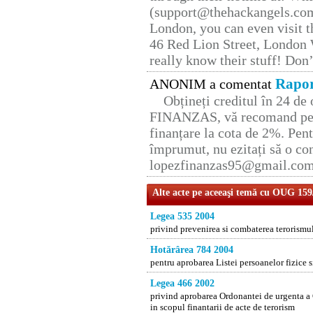
(support@thehackangels.com
London, you can even visit th
46 Red Lion Street, London
really know their stuff! Don’
Rapor
ANONIM a comentat
Obțineți creditul în 24 d
FINANZAS, vă recomand pent
finanțare la cota de 2%. Pent
împrumut, nu ezitați să o con
lopezfinanzas95@gmail.co
Alte acte pe aceeaşi temă cu OUG 159
Legea 535 2004
privind prevenirea si combaterea terorismu
Hotărârea 784 2004
pentru aprobarea Listei persoanelor fizice s
Legea 466 2002
privind aprobarea Ordonantei de urgenta a 
in scopul finantarii de acte de terorism