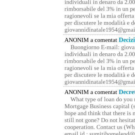
individuali in denaro da 2.00
rimborsabile del 3% in un pe
ragionevoli se la mia offerta
per discutere le modalità e 
giovannidinatale1954@­gmai
Deciz
ANONIM a comentat
Buongiorno E-mail: giova
individuali in denaro da 2.00
rimborsabile del 3% in un pe
ragionevoli se la mia offerta
per discutere le modalità e 
giovannidinatale1954@­gmai
Decre
ANONIM a comentat
What type of loan do you 
Mortgage Business capital (s
hope and think that there is
still not gone? Do not hesita
cooperation. Contact us (W
email id : sumitihomelend