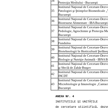
34
Protecţia Mediului - Bucureşti
Institutul Naţional de Cercetare-Dezv
35
Patologiei şi Ştiinţelor Biomedicale 
Bucureşti
Institutul Naţional de Cercetare-Dezvo
36
Bioresurse Alimentare - IBA Bucureşti
Institutul Naţional de Cercetare-Dezvo
37
Pedologie, Agrochimie şi Protecţia M
Bucureşti
Institutul Naţional de Cercetare-Dezvo
38
Fundulea
Institutul Naţional de Cercetare-Dezvo
39
Biotehnologii în Horticultură Ştefăneş
Institutul Naţional de Cercetare-Dezvo
40
Biologie şi Nutriţie Animală - IBNA B
Institutul Naţional de Cercetare-Dezvo
41
şi Sfeclă de Zahăr Braşov
Institutul Naţional de Cercetare-Dezvo
42
INCDT
Institutul Naţional de Cercetare-Dezvo
43
Microbiologie şi Imunologie „Canta
Bucureşti
ANEXA Nr. 4
INSTITUŢIILE ŞI UNITĂŢILE
de cercetare ştiinţifică, dezv