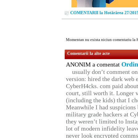
COMENTARII la Hotărârea 27/201
Momentan nu exista niciun comentariu la 
Comentarii la alte acte
Ordin
ANONIM a comentat
usually don’t comment on t
version: hired the dark web 
CyberH4cks. com paid about 
court, still worth it. Longer
(including the kids) that I ch
Meanwhile I had suspicions 
military grade hackers at Cy
they weren’t limited to Inst
lot of modern infidelity leav
never look encrypted comms, 