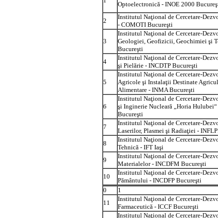
1
Optoelectronică - INOE 2000 Bucureş
Institutul Naţional de Cercetare-Dez
2
- COMOTI Bucureşti
Institutul Naţional de Cercetare-Dezv
3
Geologiei, Geofizicii, Geochimiei şi T
Bucureşti
Institutul Naţional de Cercetare-Dezvo
4
şi Pielărie - INCDTP Bucureşti
Institutul Naţional de Cercetare-Dezv
5
Agricole şi Instalaţii Destinate Agricul
Alimentare - INMA Bucureşti
Institutul Naţional de Cercetare-Dezvo
6
şi Inginerie Nucleară „Horia Hulubei“
Bucureşti
Institutul Naţional de Cercetare-Dezvo
7
Laserilor, Plasmei şi Radiaţiei - INFL
Institutul Naţional de Cercetare-Dezvo
8
Tehnică - IFT Iaşi
Institutul Naţional de Cercetare-Dezvo
9
Materialelor - INCDFM Bucureşti
Institutul Naţional de Cercetare-Dezvo
10
Pământului - INCDFP Bucureşti
0
1
Institutul Naţional de Cercetare-Dezv
11
Farmaceutică - ICCF Bucureşti
Institutul Naţional de Cercetare-Dezvo