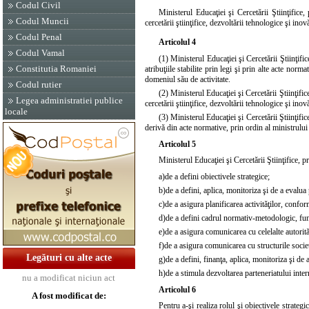
Codul Civil
Ministerul Educaţiei şi Cercetării Ştiinţific
Codul Muncii
cercetării ştiinţifice, dezvoltării tehnologice şi inovă
Codul Penal
Articolul 4
Codul Vamal
(1) Ministerul Educaţiei şi Cercetării Ştiinţif
Constitutia Romaniei
atribuţiile stabilite prin legi şi prin alte acte nor
domeniul său de activitate.
Codul rutier
(2) Ministerul Educaţiei şi Cercetării Ştiinţifi
Legea administratiei publice
cercetării ştiinţifice, dezvoltării tehnologice şi inovă
locale
(3) Ministerul Educaţiei şi Cercetării Ştiinţifi
derivă din acte normative, prin ordin al ministrului ed
Articolul 5
Ministerul Educaţiei şi Cercetării Ştiinţifice, 
a)
de a defini obiectivele strategice;
b)
de a defini, aplica, monitoriza şi de a evalua p
c)
de a asigura planificarea activităţilor, confor
d)
de a defini cadrul normativ-metodologic, funcţ
e)
de a asigura comunicarea cu celelalte autorită
f)
de a asigura comunicarea cu structurile societăţ
Legături cu alte acte
g)
de a defini, finanţa, aplica, monitoriza şi de 
h)
de a stimula dezvoltarea parteneriatului inter
nu a modificat niciun act
Articolul 6
A fost modificat de:
Pentru a-şi realiza rolul şi obiectivele strategi