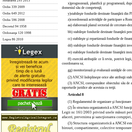
Hotărârea 295 2013
x)
prognozează, planifică şi programează, după c
Ordin 339 2009
domeniul său de competenţă;
y)
stabileşte fondurile destinate finanţării din 
Ordin 649 2012
z)
coordonează activităţile de participare a Român
Ordin 596 2008
aa) elaborează planul sectorial de cercetare-dezv
Decretul 94 1958
bb) stabileşte fondurile destinate finanţării pent
Ordonanţa 120 1998
cc) stabileşte şi repartizează fondurile de finan
Legea 86 2010
dd) stabileşte fondurile destinate finanţării inve
ee) stabileşte fondurile destinate finanţării insta
ff) exercită atribuţiile ce îi revin, potrivit le
coordonarea sa;
gg) monitorizează şi evaluează unităţile de cerc
(2) ANCSI îndeplineşte orice alte atribuţii stab
(3) ANCSI, corespunzător obiectului său de acti
raporturile juridice ale acestuia cu terţii.
Articolul 8
(1) Regulamentul de organizare şi funcţionare a
(2) În structura organizatorică a ANCSI funcţion
Legii nr. 161/2003 privind unele măsuri pent
afaceri, prevenirea şi sancţionarea corupţiei,
(3) Structura organizatorică a ANCSI este 
birouri, compartimente, colective temporare d