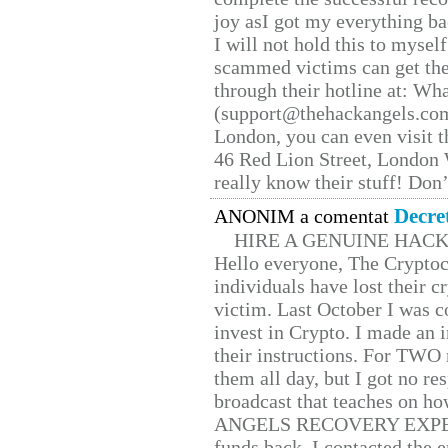
joy asI got my everything bac
I will not hold this to myself
scammed victims can get the
through their hotline at: W
(support@thehackangels.com
London, you can even visit th
46 Red Lion Street, London
really know their stuff! Don’
Decre
ANONIM a comentat
HIRE A GENUINE HAC
Hello everyone, The Cryptocu
individuals have lost their c
victim. Last October I was 
invest in Crypto. I made an i
their instructions. For TWO 
them all day, but I got no re
broadcast that teaches on h
ANGELS RECOVERY EXPERT. H
funds back. I contacted the 