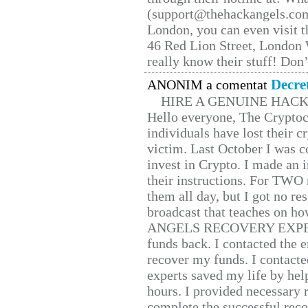
(support@thehackangels.com
London, you can even visit th
46 Red Lion Street, London
really know their stuff! Don’
Decre
ANONIM a comentat
HIRE A GENUINE HAC
Hello everyone, The Cryptocu
individuals have lost their c
victim. Last October I was 
invest in Crypto. I made an i
their instructions. For TWO 
them all day, but I got no re
broadcast that teaches on h
ANGELS RECOVERY EXPERT. H
funds back. I contacted the 
recover my funds. I contact
experts saved my life by hel
hours. I provided necessary 
complete the successful reco