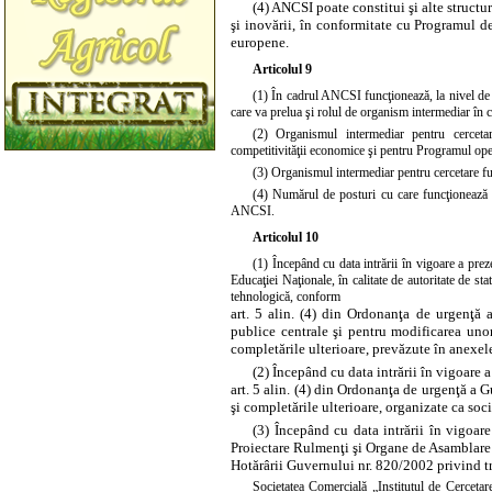
(4) ANCSI poate constitui şi alte structur
şi inovării, în conformitate cu Programul d
europene.
Articolul 9
(1) În cadrul ANCSI funcţionează, la nivel de 
care va prelua şi rolul de organism intermediar în
(2) Organismul intermediar pentru cercetar
competitivităţii economice şi pentru Programul oper
(3) Organismul intermediar pentru cercetare f
(4) Numărul de posturi cu care funcţionează 
ANCSI.
Articolul 10
(1) Începând cu data intrării în vigoare a pre
Educaţiei Naţionale, în calitate de autoritate de sta
tehnologică, conform
art. 5 alin. (4) din Ordonanţa de urgenţă 
publice centrale şi pentru modificarea uno
completările ulterioare, prevăzute în anexele 
(2) Începând cu data intrării în vigoare 
art. 5 alin. (4) din Ordonanţa de urgenţă a 
şi completările ulterioare, organizate ca soc
(3) Începând cu data intrării în vigoar
Proiectare Rulmenţi şi Organe de Asamblare
Hotărârii Guvernului nr. 820/2002 privind tra
Societatea Comercială „Institutul de Cercet