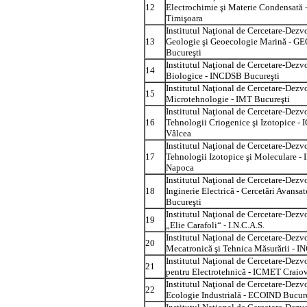
12
Electrochimie şi Materie Condensat
Timişoara
Institutul Naţional de Cercetare-Dezvo
13
Geologie şi Geoecologie Marină -
Bucureşti
Institutul Naţional de Cercetare-Dezvo
14
Biologice - INCDSB Bucureşti
Institutul Naţional de Cercetare-Dezvo
15
Microtehnologie - IMT Bucureşti
Institutul Naţional de Cercetare-Dezvo
16
Tehnologii Criogenice şi Izotopice -
Vâlcea
Institutul Naţional de Cercetare-Dezvo
17
Tehnologii Izotopice şi Moleculare 
Napoca
Institutul Naţional de Cercetare-Dezvo
18
Inginerie Electrică - Cercetări Avansa
Bucureşti
Institutul Naţional de Cercetare-Dezvo
19
„Elie Carafoli“ - I.N.C.A.S.
Institutul Naţional de Cercetare-Dezvo
20
Mecatronică şi Tehnica Măsurării -
Institutul Naţional de Cercetare-Dezvol
21
pentru Electrotehnică - ICMET Craio
Institutul Naţional de Cercetare-Dezvo
22
Ecologie Industrială - ECOIND Bucure