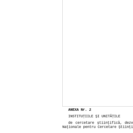
ANEXA Nr. 2
INSTITUŢIILE ŞI UNITĂŢILE
de cercetare ştiinţifică, dez
Naţionale pentru Cercetare Ştiinţi