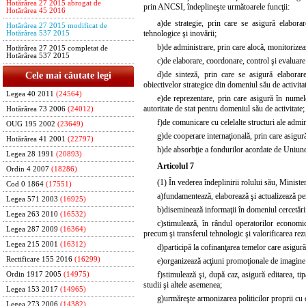
Hotărârea 27 2015 abrogat de
prin ANCSI, îndeplineşte următoarele funcţii:
Hotărârea 45 2016
a)
de strategie, prin care se asigură elaborar
Hotărârea 27 2015 modificat de
tehnologice şi inovării;
Hotărârea 537 2015
b)
de administrare, prin care alocă, monitorizea
Hotărârea 27 2015 completat de
Hotărârea 537 2015
c)
de elaborare, coordonare, control şi evaluare a 
d)
de sinteză, prin care se asigură elaborare
Cele mai căutate legi
obiectivelor strategice din domeniul său de activita
Legea 40 2011
(24564)
e)
de reprezentare, prin care asigură în numele 
autoritate de stat pentru domeniul său de activitate;
Hotărârea 73 2006
(24012)
f)
de comunicare cu celelalte structuri ale adminis
OUG 195 2002
(23649)
g)
de cooperare internaţională, prin care asigur
Hotărârea 41 2001
(22797)
h)
de absorbţie a fondurilor acordate de Uniunea
Legea 28 1991
(20893)
Articolul 7
Ordin 4 2007
(18286)
(1) În vederea îndeplinirii rolului său, Ministe
Cod 0 1864
(17551)
a)
fundamentează, elaborează şi actualizează peri
Legea 571 2003
(16925)
b)
diseminează informaţii în domeniul cercetării,
Legea 263 2010
(16532)
c)
stimulează, în rândul operatorilor economici
Legea 287 2009
(16364)
precum şi transferul tehnologic şi valorificarea rezu
Legea 215 2001
(16312)
d)
participă la cofinanţarea temelor care asigură
Rectificare 155 2016
(16299)
e)
organizează acţiuni promoţionale de imagine ş
f)
stimulează şi, după caz, asigură editarea, ti
Ordin 1917 2005
(14975)
studii şi altele asemenea;
Legea 153 2017
(14965)
g)
urmăreşte armonizarea politicilor proprii cu 
Legea 273 2006
(14382)