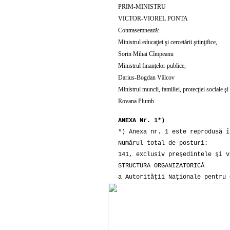
PRIM-MINISTRU
VICTOR-VIOREL PONTA
Contrasemnează:
Ministrul educaţiei şi cercetării ştiinţifice,
Sorin Mihai Cîmpeanu
Ministrul finanţelor publice,
Darius-Bogdan Vâlcov
Ministrul muncii, familiei, protecţiei sociale ş
Rovana Plumb
ANEXA Nr. 1*)
*) Anexa nr. 1 este reprodusă î
Numărul total de posturi:
141, exclusiv preşedintele şi v
STRUCTURA ORGANIZATORICĂ
a Autorităţii Naţionale pentru 