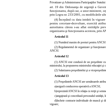
Privatizare şi Administrarea Participaţiilor Statului
art. 19 din Ordonanţa de urgenţă a Guvernu
funcţionarea, după caz, a unor ministere, org
prin
Legea nr. 233/2001, cu modificările ulte
(4) Începând cu data intrării în vigoare 
pentru cercetare-dezvoltare, exercită atrib
autoritatea cărora s-au aflat entităţile p
organizarea şi funcţionarea acestora, prin A
Articolul 11
(1) Numărul maxim de posturi pentru ANCSI est
(2) Regulamentul de organizare şi funcţionare şi
ANCSI.
Articolul 12
(1) ANCSI este condusă de un preşedinte cu ra
ministrului, la propunerea ministrului educaţiei şi cer
(2) Salarizarea preşedintelui şi a vicepreşedin
Articolul 13
(1) Preşedintele ANCSI are următoarele atribuţ
a)
asigură conducerea operativă a ANCSI;
b)
reprezintă ANCSI în relaţia cu terţii şi semnea
c)
angajează şi concediază personalul unităţii, în
d)
încheie contracte individuale de muncă şi di
vigoare;