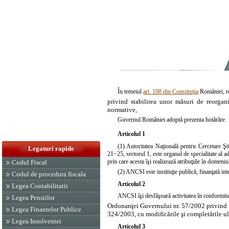
În temeiul
art. 108 din Constituţia
României, re
privind stabilirea unor măsuri de reorgan
normative,
Guvernul României adoptă prezenta hotărâre.
Articolul 1
(1) Autoritatea Naţională pentru Cercetare Şt
Legaturi rapide
21−25, sectorul 1, este organul de specialitate al ad
prin care acesta îşi realizează atribuţiile în domeniul
Codul Fiscal
(2) ANCSI este instituţie publică, finanţată inte
Codul de procedura fiscala
Articolul 2
Legea Contabilitatii
ANCSI îşi desfăşoară activitatea în conformita
Legea Pensiilor
Ordonanţei Guvernului nr. 57/2002 privind ce
Legea Finantelor Publice
324/2003, cu modificările şi completările ul
Legea Insolventei
Articolul 3