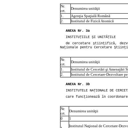
Nr.
Denumirea unităţii
crt.
1.
Agenţia Spaţială Română
2.
Institutul de Fizică Atomică
ANEXA Nr. 3a
INSTITUŢIILE ŞI UNITĂŢILE
de cercetare ştiinţifică, dezv
Naţionale pentru Cercetare Ştiinţi
Nr.
Denumirea unităţii
crt.
1.
Institutul de Cercetări şi Amenajări S
2.
Institutul de Cercetare-Dezvoltare pe
ANEXA Nr. 3b
INSTITUTELE NAŢIONALE DE CERCET
care funcţionează în coordonare
Nr.
Denumirea unităţii
crt.
0
1
Institutul Naţional de Cercetare-Dezvo