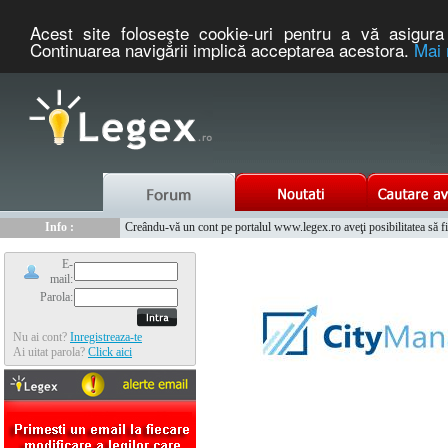
Acest site foloseşte cookie-uri pentru a vă asigura 
Continuarea navigării implică acceptarea acestora.
Mai 
Nou :
Info :
Legex.ro - portal de legislatie romaneasca. Un serviciu oferit g
Creându-vă un cont pe portalul www.legex.ro aveţi posibilitatea să fiţi
Info :
www.tntauto.ro - Managementul Integrat al Parcului Auto
Info :
Cauta coduri postale si prefixe telefonice nationale si internationale
E-
mail:
Parola:
Nu ai cont?
Inregistreaza-te
Ai uitat parola?
Click aici