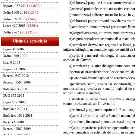
h)
elaborează propuneri de acte normative şi de 
Raport 1937 2021
(13839)
i)
avizează proiectele de acte normative care conţ
Ordin 1508 2016
(12943)
j)
monitorizează aplicarea normelor legale în vi
Ordin 560 2006
(12442)
k)
elaborează politici privind dezvoltarea resur
Legea 429 2003
(12391)
l)
stimulează şi monitorizează participarea Româ
m)
asigură atragerea, utilizarea, monitorizarea 
Ordin 976 1998
(12127)
n)
asigură dezvoltarea instituţională a institutel
Ultimele acte citite
o)
stimulează dezvoltarea regională şi locală, pr
iniţierea înfiinţării, în condiţiile legii, de entităţi 
Legea 30 2006
p)
sprijină transferul tehnologic al rezultatel
Ordin 2260 2001
aprobate de Guvern;
Lista 0 2004
q)
stimulează şi susţine dialogul dintre comunitate
Legea 121 2004
r)
defineşte procedurile specifice de analiză, de 
Decretul 647 2012
s)
elaborează Planul naţional de cercetare-dezvo
Decretul 1567 2009
ş)
realizează studii, analize şi monitorizări, e
monitorizarea şi evaluarea Planului naţional de ce
Hotărârea 3 2000
tehnică şi altele asemenea;
OUG 175 2005
t)
stabileşte şi actualizează obiectivele strat
Legea 192 2006
economice şi sociale ale Guvernului;
Hotărârea 2 2014
ţ)
evaluează programele cuprinse în Planul naţion
u)
aprobă structura anuală a Planului naţional d
Hotărârea 1062 2001
v)
conduce, finanţează şi monitorizează programe
Decizia 1 2008
w)
atribuie proiecte prioritare operatorilor eco
Decretul 1569 2009
neguvernamentale cu activitate de profil, în sistem 