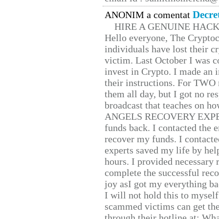
Decre
ANONIM a comentat
HIRE A GENUINE HAC
Hello everyone, The Cryptocu
individuals have lost their c
victim. Last October I was 
invest in Crypto. I made an i
their instructions. For TWO 
them all day, but I got no re
broadcast that teaches on h
ANGELS RECOVERY EXPERT. H
funds back. I contacted the 
recover my funds. I contact
experts saved my life by hel
hours. I provided necessary 
complete the successful reco
joy asI got my everything bac
I will not hold this to myself
scammed victims can get the
through their hotline at: W