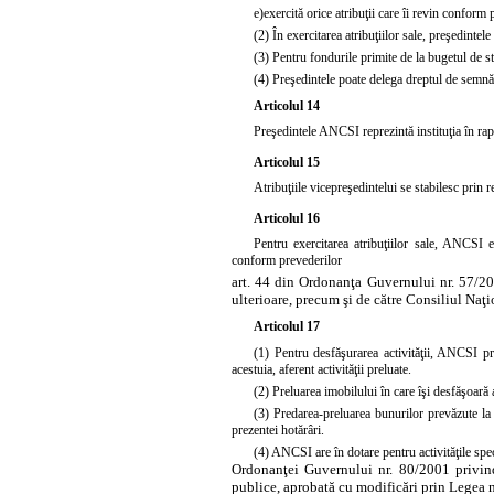
e)
exercită orice atribuţii care îi revin conform
(2) În exercitarea atribuţiilor sale, preşedintele 
(3) Pentru fondurile primite de la bugetul de st
(4) Preşedintele poate delega dreptul de semnă
Articolul 14
Preşedintele ANCSI reprezintă instituţia în raport
Articolul 15
Atribuţiile vicepreşedintelui se stabilesc prin 
Articolul 16
Pentru exercitarea atribuţiilor sale, ANCSI e
conform prevederilor
art. 44 din Ordonanţa Guvernului nr. 57/20
ulterioare, precum şi de către Consiliul Naţio
Articolul 17
(1) Pentru desfăşurarea activităţii, ANCSI pre
acestuia, aferent activităţii preluate.
(2) Preluarea imobilului în care îşi desfăşoară 
(3) Predarea-preluarea bunurilor prevăzute la al
prezentei hotărâri.
(4) ANCSI are în dotare pentru activităţile speci
Ordonanţei Guvernului nr. 80/2001 privind s
publice, aprobată cu modificări prin
Legea n