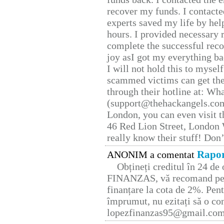
recover my funds. I contact
experts saved my life by hel
hours. I provided necessary 
complete the successful reco
joy asI got my everything bac
I will not hold this to myself
scammed victims can get the
through their hotline at: W
(support@thehackangels.com
London, you can even visit th
46 Red Lion Street, London
really know their stuff! Don’
Rapor
ANONIM a comentat
Obțineți creditul în 24 d
FINANZAS, vă recomand pent
finanțare la cota de 2%. Pent
împrumut, nu ezitați să o con
lopezfinanzas95@gmail.co