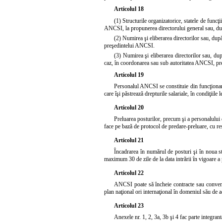
Articolul 18
(1) Structurile organizatorice, statele de funcţ
ANCSI, la propunerea directorului general sau, după 
(2) Numirea şi eliberarea directorilor sau, după
preşedintelui ANCSI.
(3) Numirea şi eliberarea directorilor sau, dup
caz, în coordonarea sau sub autoritatea ANCSI, prevăz
Articolul 19
Personalul ANCSI se constituie din funcţionari p
care îşi păstrează drepturile salariale, în condiţiile l
Articolul 20
Preluarea posturilor, precum şi a personalului di
face pe bază de protocol de predare-preluare, cu resp
Articolul 21
Încadrarea în numărul de posturi şi în noua st
maximum 30 de zile de la data intrării în vigoare a 
Articolul 22
ANCSI poate să încheie contracte sau convenţii
plan naţional ori internaţional în domeniul său de act
Articolul 23
Anexele nr. 1, 2, 3a, 3b şi 4 fac parte integran