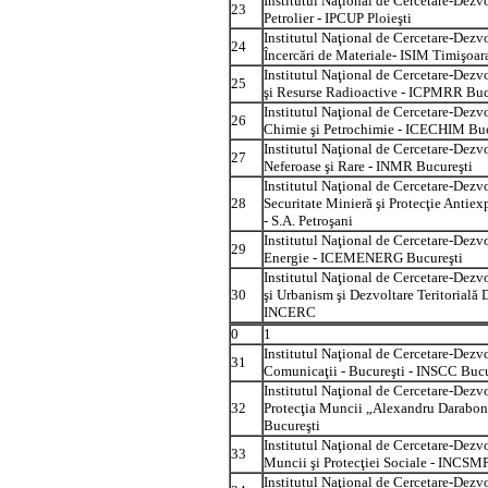
Institutul Naţional de Cercetare-Dezvo
23
Petrolier - IPCUP Ploieşti
Institutul Naţional de Cercetare-Dezvo
24
Încercări de Materiale- ISIM Timişoar
Institutul Naţional de Cercetare-Dezv
25
şi Resurse Radioactive - ICPMRR Buc
Institutul Naţional de Cercetare-Dezvo
26
Chimie şi Petrochimie - ICECHIM Buc
Institutul Naţional de Cercetare-Dezv
27
Neferoase şi Rare - INMR Bucureşti
Institutul Naţional de Cercetare-Dezvo
28
Securitate Minieră şi Protecţie Anti
- S.A. Petroşani
Institutul Naţional de Cercetare-Dezvo
29
Energie - ICEMENERG Bucureşti
Institutul Naţional de Cercetare-Dezvo
30
şi Urbanism şi Dezvoltare Teritorială
INCERC
0
1
Institutul Naţional de Cercetare-Dezvo
31
Comunicaţii - Bucureşti - INSCC Bucu
Institutul Naţional de Cercetare-Dezvo
32
Protecţia Muncii „Alexandru Darabo
Bucureşti
Institutul Naţional de Cercetare-Dezv
33
Muncii şi Protecţiei Sociale - INCSM
Institutul Naţional de Cercetare-Dezvo