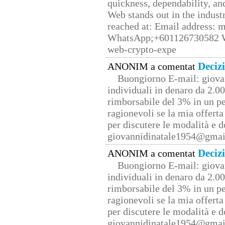
quickness, dependability, an
Web stands out in the indus
reached at: Email address:
WhatsApp;+601126730582 W
web-crypto-expe
Deciz
ANONIM a comentat
Buongiorno E-mail: giova
individuali in denaro da 2.00
rimborsabile del 3% in un pe
ragionevoli se la mia offerta
per discutere le modalità e 
giovannidinatale1954@­gmai
Deciz
ANONIM a comentat
Buongiorno E-mail: giova
individuali in denaro da 2.00
rimborsabile del 3% in un pe
ragionevoli se la mia offerta
per discutere le modalità e 
giovannidinatale1954@­gmai