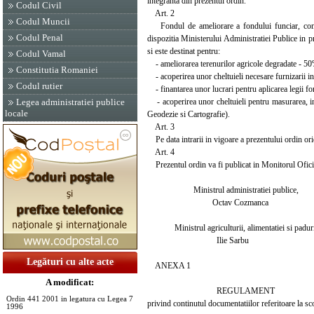
integranta din prezentul ordin.
Codul Civil
Art. 2
Codul Muncii
Fondul de ameliorare a fondului funciar, constitui
Codul Penal
dispozitia Ministerului Administratiei Publice in p
si este destinat pentru:
Codul Vamal
- ameliorarea terenurilor agricole degradate - 50% 
Constitutia Romaniei
- acoperirea unor cheltuieli necesare furnizarii inf
Codul rutier
- finantarea unor lucrari pentru aplicarea legii f
- acoperirea unor cheltuieli pentru masurarea, int
Legea administratiei publice
locale
Geodezie si Cartografie).
Art. 3
Pe data intrarii in vigoare a prezentului ordin ori
Art. 4
Prezentul ordin va fi publicat in Monitorul Oficial 
Ministrul administratiei publice,
Octav Cozmanca
Ministrul agriculturii, alimentatiei si paduri
Ilie Sarbu
Legături cu alte acte
ANEXA 1
A modificat:
REGULAMENT
Ordin 441 2001 in legatura cu Legea 7
privind continutul documentatiilor referitoare la sco
1996