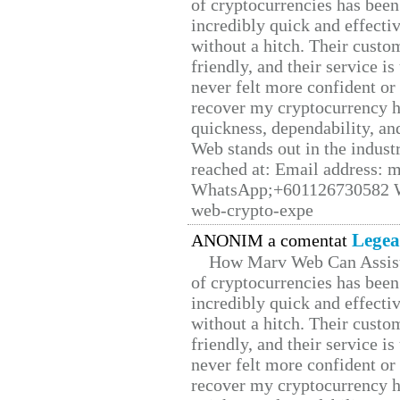
of cryptocurrencies has be
incredibly quick and effecti
without a hitch. Their custo
friendly, and their service i
never felt more confident or
recover my cryptocurrency h
quickness, dependability, an
Web stands out in the indus
reached at: Email address:
WhatsApp;+601126730582 W
web-crypto-expe
Legea
ANONIM a comentat
How Marv Web Can Assist
of cryptocurrencies has be
incredibly quick and effecti
without a hitch. Their custo
friendly, and their service i
never felt more confident or
recover my cryptocurrency h