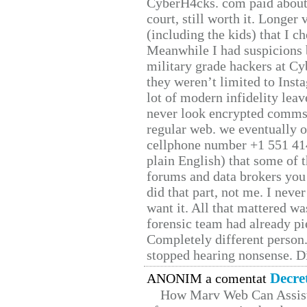
CyberH4cks. com paid about 
court, still worth it. Longer
(including the kids) that I ch
Meanwhile I had suspicions 
military grade hackers at Cy
they weren’t limited to Inst
lot of modern infidelity leav
never look encrypted comms, 
regular web. we eventually 
cellphone number +1 551 41
plain English) that some of t
forums and data brokers you 
did that part, not me. I neve
want it. All that mattered w
forensic team had already pie
Completely different person
stopped hearing nonsense. Di
Decre
ANONIM a comentat
How Marv Web Can Assist