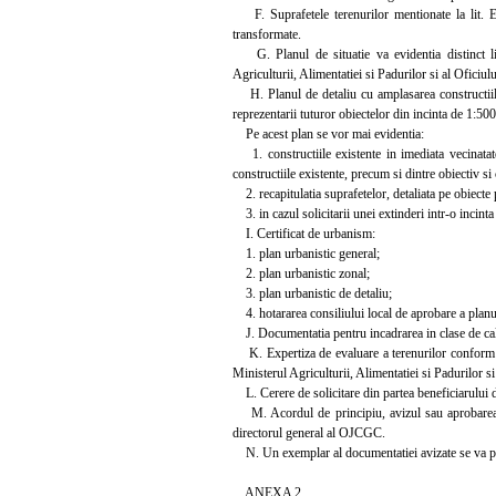
F. Suprafetele terenurilor mentionate la lit. E s
transformate.
G. Planul de situatie va evidentia distinct lim
Agriculturii, Alimentatiei si Padurilor si al Oficiu
H. Planul de detaliu cu amplasarea constructiilor 
reprezentarii tuturor obiectelor din incinta de 1:50
Pe acest plan se vor mai evidentia:
1. constructiile existente in imediata vecinatate a
constructiile existente, precum si dintre obiectiv si 
2. recapitulatia suprafetelor, detaliata pe obiecte pr
3. in cazul solicitarii unei extinderi intr-o incinta 
I. Certificat de urbanism:
1. plan urbanistic general;
2. plan urbanistic zonal;
3. plan urbanistic de detaliu;
4. hotararea consiliului local de aprobare a planulu
J. Documentatia pentru incadrarea in clase de calit
K. Expertiza de evaluare a terenurilor conform pr
Ministerul Agriculturii, Alimentatiei si Padurilor 
L. Cerere de solicitare din partea beneficiarului de
M. Acordul de principiu, avizul sau aprobarea, d
directorul general al OJCGC.
N. Un exemplar al documentatiei avizate se va p
ANEXA 2