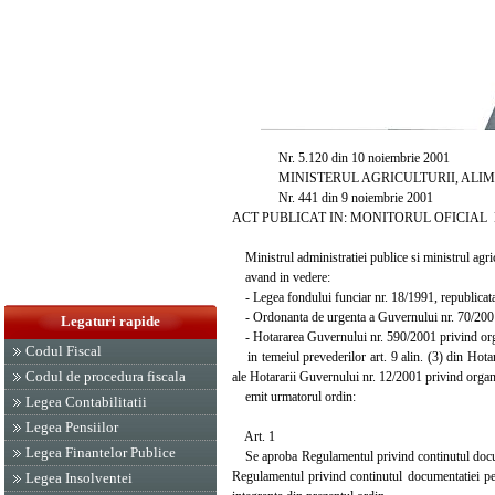
Nr. 5.120 din 10 noiembrie 2001
MINISTERUL AGRICULTURII, ALIMEN
Nr. 441 din 9 noiembrie 2001
ACT PUBLICAT IN: MONITORUL OFICIAL NR. 
Ministrul administratiei publice si ministrul agricu
avand in vedere:
- Legea fondului funciar nr. 18/1991, republicata,
- Ordonanta de urgenta a Guvernului nr. 70/2001 pe
Legaturi rapide
- Hotararea Guvernului nr. 590/2001 privind organ
Codul Fiscal
in temeiul prevederilor art. 9 alin. (3) din Hotar
Codul de procedura fiscala
ale Hotararii Guvernului nr. 12/2001 privind organiz
emit urmatorul ordin:
Legea Contabilitatii
Legea Pensiilor
Art. 1
Legea Finantelor Publice
Se aproba Regulamentul privind continutul documenta
Regulamentul privind continutul documentatiei pent
Legea Insolventei