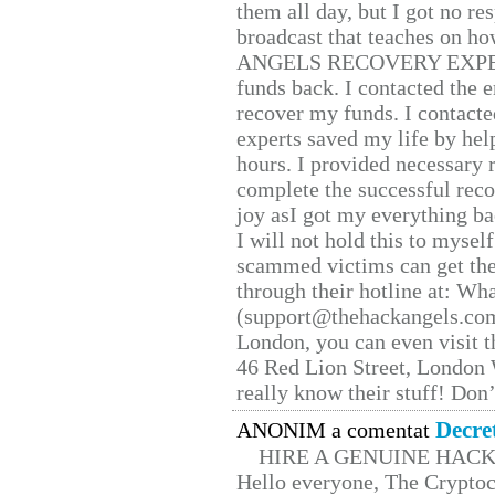
them all day, but I got no re
broadcast that teaches on h
ANGELS RECOVERY EXPERT. H
funds back. I contacted the 
recover my funds. I contact
experts saved my life by hel
hours. I provided necessary 
complete the successful reco
joy asI got my everything bac
I will not hold this to myself
scammed victims can get the
through their hotline at: W
(support@thehackangels.com
London, you can even visit th
46 Red Lion Street, London
really know their stuff! Don’
Decre
ANONIM a comentat
HIRE A GENUINE HAC
Hello everyone, The Cryptocu