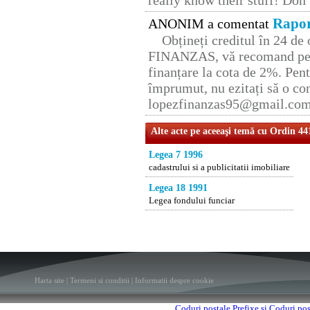
really know their stuff! Don’
Rapor
ANONIM a comentat
Obțineți creditul în 24 d
FINANZAS, vă recomand pent
finanțare la cota de 2%. Pent
împrumut, nu ezitați să o con
lopezfinanzas95@gmail.co
Alte acte pe aceeaşi temă cu Ordin 44
Legea 7 1996
cadastrului si a publicitatii imobiliare
Legea 18 1991
Legea fondului funciar
Harta site
|
Termeni si conditii
|
Informatii despre cookie
Coduri postale
Prefixe si Coduri po