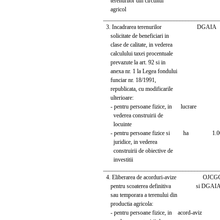
terenurilor din circuitul
agricol
_______________________________________
3. Incadrarea terenurilor DGAIA
solicitate de beneficiari in
clase de calitate, in vederea
calculului taxei procentuale
prevazute la art. 92 si in
anexa nr. 1 la Legea fondului
funciar nr. 18/1991,
republicata, cu modificarile
ulterioare:
- pentru persoane fizice, in lucrare
vederea construirii de
locuinte
- pentru persoane fizice si ha 1.000.
juridice, in vederea
construirii de obiective de
investitii
_______________________________________
4. Eliberarea de acorduri-avize OJCG
pentru scoaterea definitiva si DGAI
sau temporara a terenului din
productia agricola:
- pentru persoane fizice, in acord-a