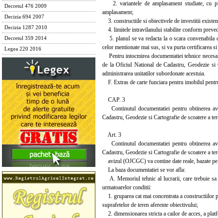
2. variantele de amplasament studiate, cu preciz
Decretul 476 2009
amplasament;
Decizia 694 2007
3. constructiile si obiectivele de investitii existen
Decizia 1287 2010
4. limitele intravilanului stabilite conform prevede
5. planul se va redacta la o scara convenabila d
Decretul 359 2014
celor mentionate mai sus, si va purta certificarea si
Legea 220 2016
Pentru intocmirea documentatiei tehnice necesare av
de la Oficiul National de Cadastru, Geodezie si C
administrarea unitatilor subordonate acestuia.
F. Extras de carte funciara pentru imobilul pentru c
CAP. 3
Continutul documentatiei pentru obtinerea avizul
Cadastru, Geodezie si Cartografie de scoatere a tere
Art. 3
Continutul documentatiei pentru obtinerea avizul
Cadastru, Geodezie si Cartografie de scoatere a tere
avizul (OJCGC) va contine date reale, bazate pe ver
La baza documentatiei se vor afla:
A. Memoriul tehnic al lucrarii, care trebuie sa fac
urmatoarelor conditii:
1. gruparea cat mai concentrata a constructiilor pro
suprafetelor de teren aferente obiectivului;
2. dimensionarea stricta a cailor de acces, a platfor