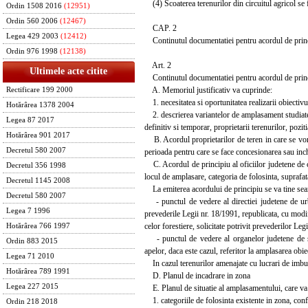
(4) Scoaterea terenurilor din circuitul agricol se fa
Ordin 1508 2016
(12951)
Ordin 560 2006
(12467)
CAP. 2
Legea 429 2003
(12412)
Continutul documentatiei pentru acordul de principi
Ordin 976 1998
(12138)
Art. 2
Ultimele acte citite
Continutul documentatiei pentru acordul de principiu
A. Memoriul justificativ va cuprinde:
Rectificare 199 2000
1. necesitatea si oportunitatea realizarii obiectivul
Hotărârea 1378 2004
2. descrierea variantelor de amplasament studiate, c
Legea 87 2017
definitiv si temporar, proprietarii terenurilor, pozit
Hotărârea 901 2017
B. Acordul proprietarilor de teren in care se vor pr
Decretul 580 2007
perioada pentru care se face concesionarea sau inchiri
C. Acordul de principiu al oficiilor judetene de c
Decretul 356 1998
locul de amplasare, categoria de folosinta, suprafata,
Decretul 1145 2008
La emiterea acordului de principiu se va tine se
Decretul 580 2007
- punctul de vedere al directiei judetene de urba
Legea 7 1996
prevederile Legii nr. 18/1991, republicata, cu modifi
celor forestiere, solicitate potrivit prevederilor Le
Hotărârea 766 1997
- punctul de vedere al organelor judetene de spec
Ordin 883 2015
apelor, daca este cazul, referitor la amplasarea obiec
Legea 71 2010
In cazul terenurilor amenajate cu lucrari de imbuna
Hotărârea 789 1991
D. Planul de incadrare in zona
Legea 227 2015
E. Planul de situatie al amplasamentului, care va 
1. categoriile de folosinta existente in zona, conf
Ordin 218 2018