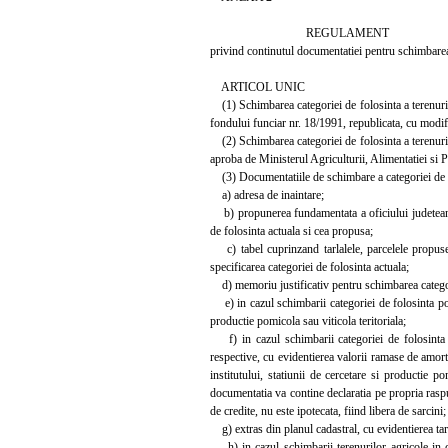
REGULAMENT
privind continutul documentatiei pentru schimbarea 
ARTICOL UNIC
(1) Schimbarea categoriei de folosinta a terenurilor
fondului funciar nr. 18/1991, republicata, cu modif
(2) Schimbarea categoriei de folosinta a terenurilor
aproba de Ministerul Agriculturii, Alimentatiei s
(3) Documentatiile de schimbare a categoriei de f
a) adresa de inaintare;
b) propunerea fundamentata a oficiului judetean de
de folosinta actuala si cea propusa;
c) tabel cuprinzand tarlalele, parcelele propuse 
specificarea categoriei de folosinta actuala;
d) memoriu justificativ pentru schimbarea categorie
e) in cazul schimbarii categoriei de folosinta pomi
productie pomicola sau viticola teritoriala;
f) in cazul schimbarii categoriei de folosinta po
respective, cu evidentierea valorii ramase de amorti
institutului, statiunii de cercetare si productie p
documentatia va contine declaratia pe propria raspu
de credite, nu este ipotecata, fiind libera de sarcini;
g) extras din planul cadastral, cu evidentierea tar
h) in cazul schimbarii terenurilor agricole in ca