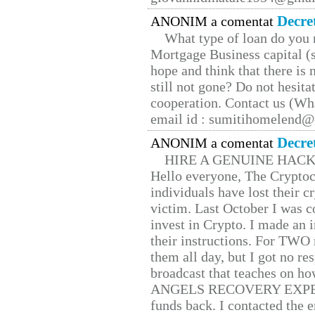
Decre
ANONIM a comentat
What type of loan do you 
Mortgage Business capital (s
hope and think that there is
still not gone? Do not hesita
cooperation. Contact us (W
email id : sumitihomelend
Decre
ANONIM a comentat
HIRE A GENUINE HAC
Hello everyone, The Cryptocu
individuals have lost their c
victim. Last October I was 
invest in Crypto. I made an i
their instructions. For TWO 
them all day, but I got no re
broadcast that teaches on h
ANGELS RECOVERY EXPERT. H
funds back. I contacted the 