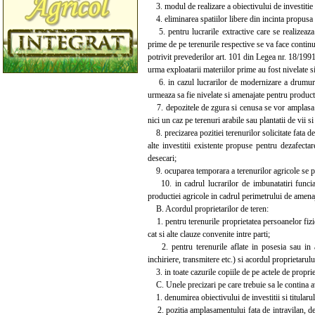
3. modul de realizare a obiectivului de investitie 
4. eliminarea spatiilor libere din incinta propusa s
5. pentru lucrarile extractive care se realizeaza
prime de pe terenurile respective se va face continuu
potrivit prevederilor art. 101 din Legea nr. 18/1991
urma exploatarii materiilor prime au fost nivelate s
6. in cazul lucrarilor de modernizare a drumurilo
urmeaza sa fie nivelate si amenajate pentru productia 
7. depozitele de zgura si cenusa se vor amplasa nu
nici un caz pe terenuri arabile sau plantatii de vii 
8. precizarea pozitiei terenurilor solicitate fata de
alte investitii existente propuse pentru dezafecta
desecari;
9. ocuparea temporara a terenurilor agricole se 
10. in cadrul lucrarilor de imbunatatiri funciare
productiei agricole in cadrul perimetrului de amenaj
B. Acordul proprietarilor de teren:
1. pentru terenurile proprietatea persoanelor fizice
cat si alte clauze convenite intre parti;
2. pentru terenurile aflate in posesia sau in ad
inchiriere, transmitere etc.) si acordul proprietarul
3. in toate cazurile copiile de pe actele de propriet
C. Unele precizari pe care trebuie sa le contina av
1. denumirea obiectivului de investitii si titularul
2. pozitia amplasamentului fata de intravilan, denum