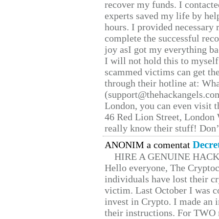
recover my funds. I contact
experts saved my life by hel
hours. I provided necessary 
complete the successful reco
joy asI got my everything bac
I will not hold this to myself
scammed victims can get the
through their hotline at: W
(support@thehackangels.com
London, you can even visit th
46 Red Lion Street, London
really know their stuff! Don’
Decre
ANONIM a comentat
HIRE A GENUINE HAC
Hello everyone, The Cryptocu
individuals have lost their c
victim. Last October I was 
invest in Crypto. I made an i
their instructions. For TWO 