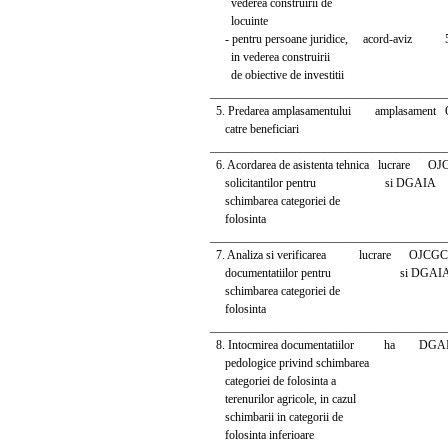
vederea construirii de
locuinte
- pentru persoane juridice, acord-aviz 5.
in vederea construirii
de obiective de investitii
_______________________________________
5. Predarea amplasamentului amplasament
catre beneficiari
_______________________________________
6. Acordarea de asistenta tehnica lucrare OJ
solicitantilor pentru si DGAIA
schimbarea categoriei de
folosinta
_______________________________________
7. Analiza si verificarea lucrare OJCGC 
documentatiilor pentru si DGAI
schimbarea categoriei de
folosinta
_______________________________________
8. Intocmirea documentatiilor ha D
pedologice privind schimbarea
categoriei de folosinta a
terenurilor agricole, in cazul
schimbarii in categorii de
folosinta inferioare