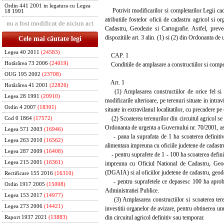
Ordin 441 2001 in legatura cu Legea
Potrivit modificarilor si completarilor Legii cada
18 1991
atributiile fostelor oficii de cadastru agricol si o
nu a fost modificat de niciun act
Cadastru, Geodezie si Cartografie. Astfel, preve
dispozitiile art. 3 alin. (1) si (2) din Ordonanta d
Cele mai căutate legi
Legea 40 2011
(24583)
CAP. 1
Hotărârea 73 2006
(24019)
Conditiile de amplasare a constructiilor si competent
OUG 195 2002
(23708)
Art. 1
Hotărârea 41 2001
(22826)
(1) Amplasarea constructiilor de orice fel si a 
Legea 28 1991
(20910)
modificarile ulterioare, pe terenuri situate in intrav
Ordin 4 2007
(18301)
situate in extravilanul localitatilor, cu precadere p
(2) Scoaterea terenurilor din circuitul agricol se f
Cod 0 1864
(17572)
Ordonanta de urgenta a Guvernului nr. 70/2001, as
Legea 571 2003
(16946)
- pana la suprafata de 1 ha scoaterea definitiva 
Legea 263 2010
(16562)
alimentara impreuna cu oficiile judetene de cadastru
Legea 287 2009
(16408)
- pentru suprafete de 1 - 100 ha scoaterea definiti
Legea 215 2001
(16361)
impreuna cu Oficiul National de Cadastru, Geodez
(DGAIA) si al oficiilor judetene de cadastru, geo
Rectificare 155 2016
(16310)
- pentru suprafetele ce depasesc 100 ha aprobare
Ordin 1917 2005
(15008)
Administratiei Publice.
Legea 153 2017
(14977)
(3) Amplasarea constructiilor si scoaterea terenur
Legea 273 2006
(14421)
investitii organelor de avizare, pentru obtinerea un
din circuitul agricol definitiv sau temporar.
Raport 1937 2021
(13883)