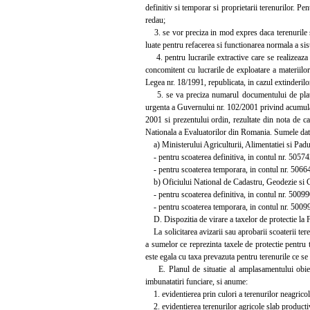
definitiv si temporar si proprietarii terenurilor. Pe
redau;
3. se vor preciza in mod expres daca terenurile su
luate pentru refacerea si functionarea normala a sis
4. pentru lucrarile extractive care se realizeaza i
concomitent cu lucrarile de exploatare a materiilor
Legea nr. 18/1991, republicata, in cazul extinderilo
5. se va preciza numarul documentului de plata pr
urgenta a Guvernului nr. 102/2001 privind acumular
2001 si prezentului ordin, rezultate din nota de cal
Nationala a Evaluatorilor din Romania. Sumele dator
a) Ministerului Agriculturii, Alimentatiei si Padu
- pentru scoaterea definitiva, in contul nr. 5057
- pentru scoaterea temporara, in contul nr. 50664
b) Oficiului National de Cadastru, Geodezie si C
- pentru scoaterea definitiva, in contul nr. 5009
- pentru scoaterea temporara, in contul nr. 50099
D. Dispozitia de virare a taxelor de protectie la 
La solicitarea avizarii sau aprobarii scoaterii teren
a sumelor ce reprezinta taxele de protectie pentru 
este egala cu taxa prevazuta pentru terenurile ce se s
E. Planul de situatie al amplasamentului obiectiv
imbunatatiri funciare, si anume:
1. evidentierea prin culori a terenurilor neagricole
2. evidentierea terenurilor agricole slab productiv