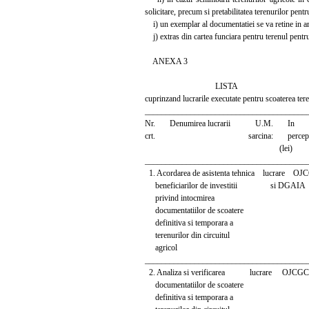
solicitare, precum si pretabilitatea terenurilor pentr
i) un exemplar al documentatiei se va retine in arh
j) extras din cartea funciara pentru terenul pentru 
ANEXA 3
LISTA
cuprinzand lucrarile executate pentru scoaterea teren
_______________________________________
Nr. Denumirea lucrarii U.M. In Valoa
crt. sarcina: perceput
(lei)
_______________________________________
1. Acordarea de asistenta tehnica lucrare O
beneficiarilor de investitii si DGAIA
privind intocmirea
documentatiilor de scoatere
definitiva si temporara a
terenurilor din circuitul
agricol
_______________________________________
2. Analiza si verificarea lucrare OJCGC 
documentatiilor de scoatere
definitiva si temporara a