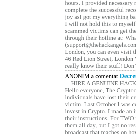
hours. I provided necessary 
complete the successful reco
joy asI got my everything bac
I will not hold this to myself
scammed victims can get the
through their hotline at: W
(support@thehackangels.com
London, you can even visit th
46 Red Lion Street, London
really know their stuff! Don’
Decre
ANONIM a comentat
HIRE A GENUINE HAC
Hello everyone, The Cryptocu
individuals have lost their c
victim. Last October I was 
invest in Crypto. I made an i
their instructions. For TWO 
them all day, but I got no re
broadcast that teaches on h