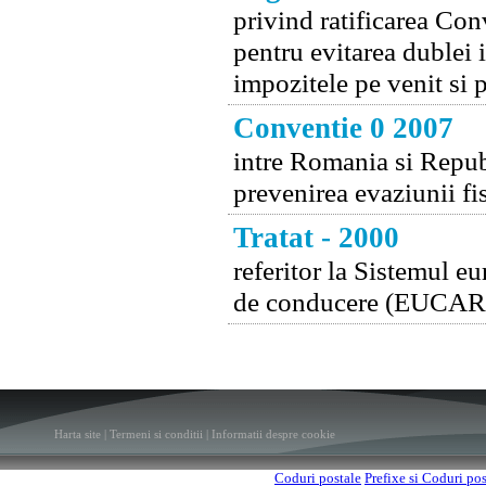
privind ratificarea Co
pentru evitarea dublei 
impozitele pe venit si
Conventie 0 2007
intre Romania si Republ
prevenirea evaziunii fis
Tratat - 2000
referitor la Sistemul e
de conducere (EUCAR
Harta site
|
Termeni si conditii
|
Informatii despre cookie
Coduri postale
Prefixe si Coduri po