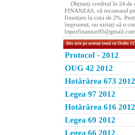
Obțineți creditul în 24 d
FINANZAS, vă recomand pent
finanțare la cota de 2%. Pent
împrumut, nu ezitați să o con
lopezfinanzas95@gmail.co
Alte acte pe aceeaşi temă cu Ordin 12
Protocol - 2012
OUG 42 2012
Hotărârea 673 201
Legea 97 2012
Hotărârea 616 201
Legea 69 2012
Legea 66 2012