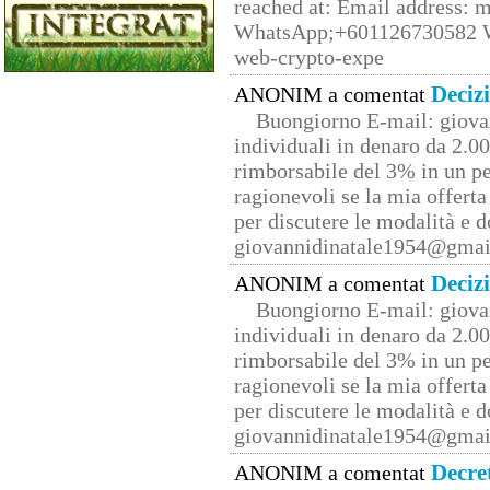
reached at: Email address:
WhatsApp;+601126730582 W
web-crypto-expe
Deciz
ANONIM a comentat
Buongiorno E-mail: giova
individuali in denaro da 2.00
rimborsabile del 3% in un pe
ragionevoli se la mia offerta
per discutere le modalità e 
giovannidinatale1954@­gmai
Deciz
ANONIM a comentat
Buongiorno E-mail: giova
individuali in denaro da 2.00
rimborsabile del 3% in un pe
ragionevoli se la mia offerta
per discutere le modalità e 
giovannidinatale1954@­gmai
Decre
ANONIM a comentat