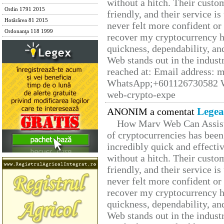
without a hitch. Their custo
Ordin 1791 2015
friendly, and their service i
Hotărârea 81 2015
never felt more confident or
Ordonanţa 118 1999
recover my cryptocurrency h
quickness, dependability, an
Web stands out in the indus
reached at: Email address:
WhatsApp;+601126730582 W
web-crypto-expe
Legea
ANONIM a comentat
How Marv Web Can Assist
of cryptocurrencies has be
incredibly quick and effecti
without a hitch. Their custo
friendly, and their service i
never felt more confident or
recover my cryptocurrency h
quickness, dependability, an
Web stands out in the indus