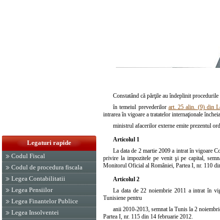
Constatând că părţile au îndeplinit procedurile 
în temeiul prevederilor
art. 25 alin. (9) din 
intrarea în vigoare a tratatelor internaţionale înche
ministrul afacerilor externe emite prezentul ord
Articolul 1
Legaturi rapide
La data de 2 martie 2009 a intrat în vigoare C
Codul Fiscal
privire la impozitele pe venit şi pe capital, se
Monitorul Oficial al României, Partea I, nr. 110 di
Codul de procedura fiscala
Legea Contabilitatii
Articolul 2
Legea Pensiilor
La data de 22 noiembrie 2011 a intrat în vig
Tunisiene pentru
Legea Finantelor Publice
anii 2010-2013, semnat la Tunis la 2 noiembri
Legea Insolventei
Partea I, nr. 115 din 14 februarie 2012.