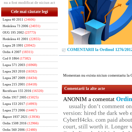
nu a fost modificat de niciun act
Cele mai căutate legi
Legea 40 2011
(24606)
Hotărârea 73 2006
(24031)
OUG 195 2002
(23773)
Hotărârea 41 2001
(22855)
Legea 28 1991
(20942)
COMENTARII la Ordinul 1276/201
Ordin 4 2007
(18311)
Cod 0 1864
(17582)
Legea 571 2003
(16968)
Legea 263 2010
(16592)
Momentan nu exista niciun comentariu la 
Legea 287 2009
(16434)
Legea 215 2001
(16418)
Comentarii la alte acte
Rectificare 155 2016
(16320)
Ordin
Ordin 1917 2005
(15025)
ANONIM a comentat
Legea 153 2017
(14993)
usually don’t comment on t
Legea 273 2006
(14467)
version: hired the dark web 
Raport 1937 2021
(13936)
CyberH4cks. com paid about 
Ordin 1508 2016
(12966)
court, still worth it. Longer
Ordin 560 2006
(12480)