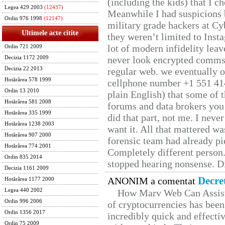
(including the kids) that I ch
Legea 429 2003
(12437)
Meanwhile I had suspicions 
Ordin 976 1998
(12147)
military grade hackers at Cy
Ultimele acte citite
they weren’t limited to Inst
lot of modern infidelity leav
Ordin 721 2009
never look encrypted comms, 
Decizia 1172 2009
Decizia 22 2013
regular web. we eventually 
Hotărârea 578 1999
cellphone number +1 551 41
Ordin 13 2010
plain English) that some of t
Hotărârea 581 2008
forums and data brokers you 
Hotărârea 335 1999
did that part, not me. I neve
Hotărârea 1238 2003
want it. All that mattered w
Hotărârea 907 2000
forensic team had already pie
Hotărârea 774 2001
Completely different person
Ordin 835 2014
stopped hearing nonsense. Di
Decizia 1161 2009
Decre
ANONIM a comentat
Hotărârea 1177 2000
Legea 440 2002
How Marv Web Can Assist
Ordin 996 2006
of cryptocurrencies has be
Ordin 1356 2017
incredibly quick and effecti
Ordin 75 2009