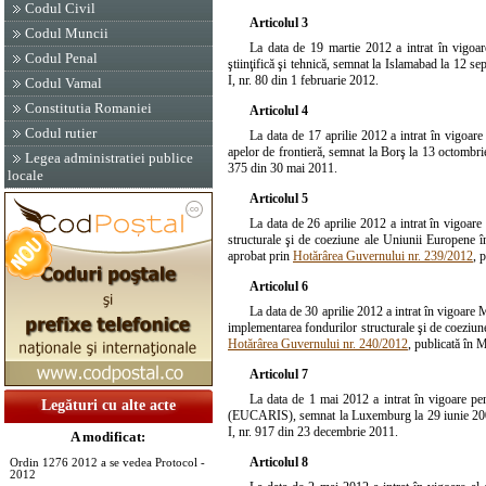
Codul Civil
Articolul 3
Codul Muncii
La data de 19 martie 2012 a intrat în vigoa
Codul Penal
ştiinţifică şi tehnică, semnat la Islamabad la 12 s
I, nr. 80 din 1 februarie 2012.
Codul Vamal
Constitutia Romaniei
Articolul 4
Codul rutier
La data de 17 aprilie 2012 a intrat în vigoare
apelor de frontieră, semnat la Borş la 13 octombr
Legea administratiei publice
375 din 30 mai 2011.
locale
Articolul 5
La data de 26 aprilie 2012 a intrat în vigoar
structurale şi de coeziune ale Uniunii Europene 
aprobat prin
Hotărârea Guvernului nr. 239/2012
, 
Articolul 6
La data de 30 aprilie 2012 a intrat în vigoar
implementarea fondurilor structurale şi de coeziun
Hotărârea Guvernului nr. 240/2012
, publicată în 
Articolul 7
La data de 1 mai 2012 a intrat în vigoare pe
Legături cu alte acte
(EUCARIS), semnat la Luxemburg la 29 iunie 2000
I, nr. 917 din 23 decembrie 2011.
A modificat:
Articolul 8
Ordin 1276 2012 a se vedea Protocol -
2012