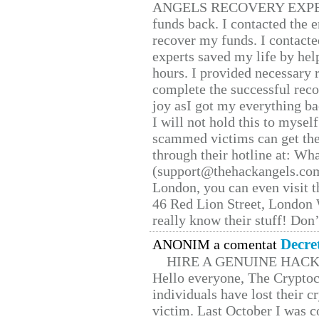
ANGELS RECOVERY EXPERT. H
funds back. I contacted the 
recover my funds. I contact
experts saved my life by hel
hours. I provided necessary 
complete the successful reco
joy asI got my everything bac
I will not hold this to myself
scammed victims can get the
through their hotline at: W
(support@thehackangels.com
London, you can even visit th
46 Red Lion Street, London
really know their stuff! Don’
Decre
ANONIM a comentat
HIRE A GENUINE HAC
Hello everyone, The Cryptocu
individuals have lost their c
victim. Last October I was 