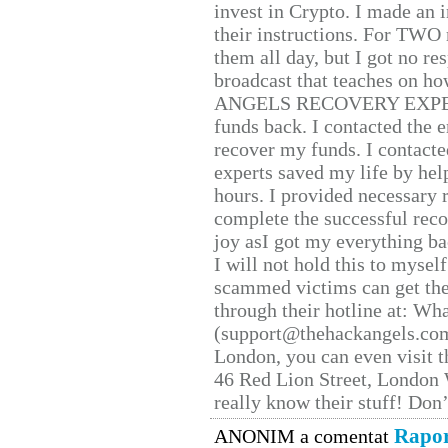
invest in Crypto. I made an i
their instructions. For TWO 
them all day, but I got no re
broadcast that teaches on h
ANGELS RECOVERY EXPERT. H
funds back. I contacted the 
recover my funds. I contact
experts saved my life by hel
hours. I provided necessary 
complete the successful reco
joy asI got my everything bac
I will not hold this to myself
scammed victims can get the
through their hotline at: W
(support@thehackangels.com
London, you can even visit th
46 Red Lion Street, London
really know their stuff! Don’
Rapor
ANONIM a comentat