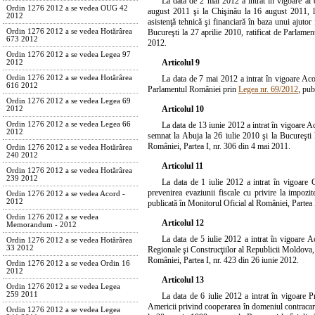
La data de 2 mai 2012 a intrat în vigoare al
Ordin 1276 2012 a se vedea OUG 42
august 2011 şi la Chişinău la 16 august 2011,
2012
asistenţă tehnică şi financiară în baza unui ajut
Bucureşti la 27 aprilie 2010, ratificat de Parlam
Ordin 1276 2012 a se vedea Hotărârea
673 2012
2012.
Ordin 1276 2012 a se vedea Legea 97
Articolul 9
2012
La data de 7 mai 2012 a intrat în vigoare Aco
Ordin 1276 2012 a se vedea Hotărârea
616 2012
Parlamentul României prin
Legea nr. 69/2012
, pub
Ordin 1276 2012 a se vedea Legea 69
Articolul 10
2012
La data de 13 iunie 2012 a intrat în vigoare 
Ordin 1276 2012 a se vedea Legea 66
2012
semnat la Abuja la 26 iulie 2010 şi la Bucureşti
României, Partea I, nr. 306 din 4 mai 2011.
Ordin 1276 2012 a se vedea Hotărârea
240 2012
Articolul 11
Ordin 1276 2012 a se vedea Hotărârea
239 2012
La data de 1 iulie 2012 a intrat în vigoare
prevenirea evaziunii fiscale cu privire la impozi
Ordin 1276 2012 a se vedea Acord -
2012
publicată în Monitorul Oficial al României, Partea
Ordin 1276 2012 a se vedea
Articolul 12
Memorandum - 2012
La data de 5 iulie 2012 a intrat în vigoare A
Ordin 1276 2012 a se vedea Hotărârea
33 2012
Regionale şi Construcţiilor al Republicii Moldova,
României, Partea I, nr. 423 din 26 iunie 2012.
Ordin 1276 2012 a se vedea Ordin 16
2012
Articolul 13
Ordin 1276 2012 a se vedea Legea
259 2011
La data de 6 iulie 2012 a intrat în vigoare 
Americii privind cooperarea în domeniul contracarăr
Ordin 1276 2012 a se vedea Legea