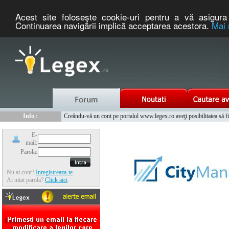
Acest site foloseşte cookie-uri pentru a vă asigura 
Continuarea navigării implică acceptarea acestora.
Mai 
Nou :
Legex.ro - portal de legislatie romaneasca. Un serviciu oferit g
Info :
Creându-vă un cont pe portalul www.legex.ro aveţi posibilitatea să fiţi
Info :
www.tntauto.ro - Managementul Integrat al Parcului Auto
E-
mail:
Parola:
Nu ai cont?
Inregistreaza-te
Ai uitat parola?
Click aici