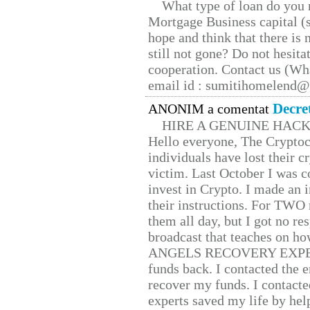
What type of loan do you 
Mortgage Business capital (s
hope and think that there is
still not gone? Do not hesita
cooperation. Contact us (W
email id : sumitihomelend
Decre
ANONIM a comentat
HIRE A GENUINE HAC
Hello everyone, The Cryptocu
individuals have lost their c
victim. Last October I was 
invest in Crypto. I made an i
their instructions. For TWO 
them all day, but I got no re
broadcast that teaches on h
ANGELS RECOVERY EXPERT. H
funds back. I contacted the 
recover my funds. I contact
experts saved my life by hel