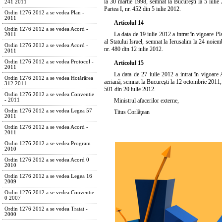
la 30 martie 1998, semnat la Bucureşti la 5 iulie 
241 2011
Partea I, nr. 452 din 5 iulie 2012.
Ordin 1276 2012 a se vedea Plan -
2011
Articolul 14
Ordin 1276 2012 a se vedea Acord -
La data de 19 iulie 2012 a intrat în vigoare Pl
2011
al Statului Israel, semnat la Ierusalim la 24 noie
Ordin 1276 2012 a se vedea Acord -
nr. 480 din 12 iulie 2012.
2011
Ordin 1276 2012 a se vedea Protocol -
Articolul 15
2011
La data de 27 iulie 2012 a intrat în vigoare 
Ordin 1276 2012 a se vedea Hotărârea
aeriană, semnat la Bucureşti la 12 octombrie 2011,
312 2011
501 din 20 iulie 2012.
Ordin 1276 2012 a se vedea Conventie
Ministrul afacerilor externe,
- 2011
Ordin 1276 2012 a se vedea Legea 57
Titus Corlăţean
2011
Ordin 1276 2012 a se vedea Acord -
2011
Ordin 1276 2012 a se vedea Program
2010
Ordin 1276 2012 a se vedea Acord 0
2010
Ordin 1276 2012 a se vedea Legea 16
2009
Ordin 1276 2012 a se vedea Conventie
0 2007
Ordin 1276 2012 a se vedea Tratat -
2000