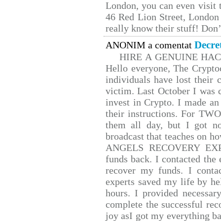
London, you can even visit t
46 Red Lion Street, London
really know their stuff! Don’
Decre
ANONIM a comentat
HIRE A GENUINE HA
Hello everyone, The Cryptoc
individuals have lost their 
victim. Last October I was
invest in Crypto. I made an 
their instructions. For TW
them all day, but I got n
broadcast that teaches on 
ANGELS RECOVERY EXPERT.
funds back. I contacted the 
recover my funds. I conta
experts saved my life by he
hours. I provided necessar
complete the successful rec
joy asI got my everything bac