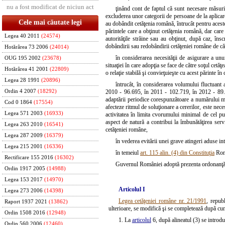
nu a fost modificat de niciun act
ţinând cont de faptul că sunt necesare măsuri l
excluderea unor categorii de persoane de la aplicare
Cele mai căutate legi
au dobândit cetăţenia română, întrucât pentru acest
părintele care a obţinut cetăţenia română, dar care ş
Legea 40 2011
(24574)
autorităţile străine sau au obţinut, după caz, îns
dobândirii sau redobândirii cetăţeniei române de cătr
Hotărârea 73 2006
(24014)
în considerarea necesităţii de asigurare a unu
OUG 195 2002
(23678)
situaţiei în care adopţia se face de către soţul cetă
Hotărârea 41 2001
(22809)
o relaţie stabilă şi convieţuieşte cu acest părinte în
Legea 28 1991
(20896)
întrucât, în considerarea volumului fluctuant a
Ordin 4 2007
(18292)
2010 - 96.695, în 2011 - 102.719, în 2012 - 89.0
adaptării periodice corespunzătoare a numărului mem
Cod 0 1864
(17554)
afecteze ritmul de soluţionare a cererilor, este ne
Legea 571 2003
(16933)
activitatea în limita cvorumului minimal de cel puţ
aspect de natură a contribui la îmbunătăţirea serv
Legea 263 2010
(16541)
cetăţeniei române,
Legea 287 2009
(16379)
în vederea evitării unei grave atingeri aduse i
Legea 215 2001
(16336)
în temeiul
art. 115 alin. (4) din Constituţia
Româ
Rectificare 155 2016
(16302)
Guvernul României adoptă prezenta ordonanţă
Ordin 1917 2005
(14988)
Legea 153 2017
(14970)
Articolul I
Legea 273 2006
(14398)
Legea cetăţeniei române nr. 21/1991
, repub
Raport 1937 2021
(13862)
ulterioare, se modifică şi se completează după c
Ordin 1508 2016
(12948)
1. La
articolul
6, după alineatul (3) se introdu
Ordin 560 2006
(12460)