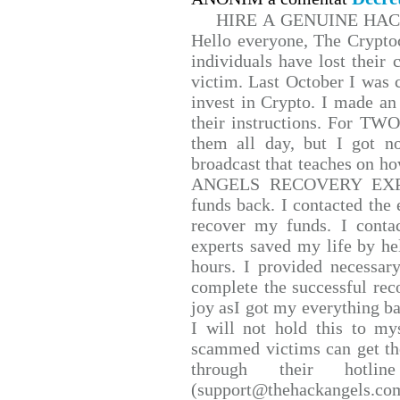
HIRE A GENUINE HA
Hello everyone, The Cryptoc
individuals have lost their 
victim. Last October I was
invest in Crypto. I made an 
their instructions. For TW
them all day, but I got n
broadcast that teaches on 
ANGELS RECOVERY EXPERT.
funds back. I contacted the 
recover my funds. I conta
experts saved my life by he
hours. I provided necessar
complete the successful rec
joy asI got my everything bac
I will not hold this to mys
scammed victims can get th
through their hotlin
(support@thehackangels.co