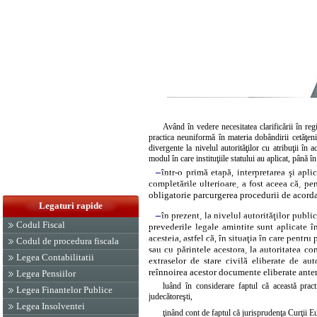
Având în vedere necesitatea clarificării în re
practica neuniformă în materia dobândirii cetăţenie
divergente la nivelul autorităţilor cu atribuţii în
modul în care instituţiile statului au aplicat, până î
–
într-o primă etapă, interpretarea şi apli
completările ulterioare, a fost aceea că, p
obligatorie parcurgerea procedurii de acordar
Legaturi rapide
–
în prezent, la nivelul autorităţilor publi
Codul Fiscal
prevederile legale amintite sunt aplicate î
acesteia, astfel că, în situaţia în care pent
Codul de procedura fiscala
sau cu părintele acestora, la autoritatea com
Legea Contabilitatii
extraselor de stare civilă eliberate de aut
reînnoirea acestor documente eliberate ante
Legea Pensiilor
luând în considerare faptul că această pract
Legea Finantelor Publice
judecătoreşti,
Legea Insolventei
ţinând cont de faptul că jurisprudenţa Curţii 