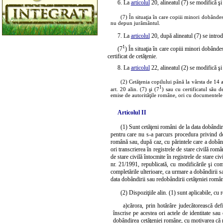
6. La
articolul
20, alineatul (7) se modifică ş
(7) În situaţia în care copiii minori dobândesc
nu depun jurământul.
7. La
articolul
20, după alineatul (7) se introd
1
(7
) În situaţia în care copiii minori dobânde
certificat de cetăţenie.
8. La
articolul
22, alineatul (2) se modifică ş
(2) Cetăţenia copilului până la vârsta de 14 a
1
art. 20 alin. (7) şi (7
) sau cu certificatul său d
emise de autorităţile române, ori cu documentele 
Articolul II
(1) Sunt cetăţeni români de la data dobândiri
pentru care nu s-a parcurs procedura privind dob
română sau, după caz, cu părintele care a dobând
ori transcrierea în registrele de stare civilă româ
de stare civilă întocmite în registrele de stare c
nr. 21/1991, republicată, cu modificările şi comp
completările ulterioare, ca urmare a dobândirii sa
data dobândirii sau redobândirii cetăţeniei române
(2) Dispoziţiile alin. (1) sunt aplicabile, cu
a)
cărora, prin hotărâre judecătorească defi
înscrise pe acestea ori actele de identitate sau
dobândirea cetăţeniei române, cu motivarea că 