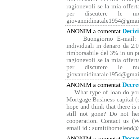
ragionevoli se la mia offert
per discutere le mo
giovannidinatale1954@­gmai
Deciz
ANONIM a comentat
Buongiorno E-mail: 
individuali in denaro da 2.0
rimborsabile del 3% in un p
ragionevoli se la mia offert
per discutere le mo
giovannidinatale1954@­gmai
Decre
ANONIM a comentat
What type of loan do yo
Mortgage Business capital (s
hope and think that there is
still not gone? Do not hes
cooperation. Contact us 
email id : sumitihomelend
Decre
ANONIM a comentat