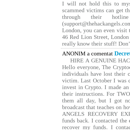
I will not hold this to mys
scammed victims can get th
through their hotlin
(support@thehackangels.co
London, you can even visit t
46 Red Lion Street, London
really know their stuff! Don’
Decre
ANONIM a comentat
HIRE A GENUINE HA
Hello everyone, The Cryptoc
individuals have lost their 
victim. Last October I was
invest in Crypto. I made an 
their instructions. For TW
them all day, but I got n
broadcast that teaches on 
ANGELS RECOVERY EXPERT.
funds back. I contacted the 
recover my funds. I conta