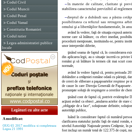
Codul Civil
–
în materie de calitate, claritate şi pre
stabilirea caracterului previzibil al reglemen
Codul Muncii
Codul Penal
–
dreptul de a dobândi sau a păstra cetăţ
posibilitatea ca refuzul sau retragerea arb
Codul Vamal
omului şi a libertăţilor fundamentale, în anu
Constitutia Romaniei
având în vedere, faţă de situaţia expusă anteri
Codul rutier
norme care să înlăture, cu efect imediat, posibilit
procedurii menţionate, instituindu-se, pentru instit
Legea administratiei publice
unor interpretări diferite,
locale
ţinând seama de faptul că, în considerarea exi
din aplicarea legii, au o situaţie incertă cu privire
români şi să înlăture în termen cât mai scurt cons
normale,
având în vedere faptul că, pentru perioada 20
dobândire a cetăţeniei române odată cu părinţii, dar 
de cereri de eliberare a paşapoartelor respinse pe m
de cauze în care Direcţia Generală de Paşapoarte a a
pronunţate soluţii de respingere a cererilor de chem
ţinând cont de faptul că, potrivit evidenţelor 
acţiuni având ca obiect „anularea actelor de stare ci
„obligaţie de a face", soluţionate definitiv, soluţio
Legături cu alte acte
autorităţii publice,
luând în considerare faptul că numărul persoane
A modificat:
clarificarea statutului juridic faţă de statul român,
nivelul Autorităţii Naţionale pentru Cetăţenie, în
OUG 65 2017 modifica si completeaza
Legea 21 1991
fost incluşi un număr total de 122.375 de copii, nu