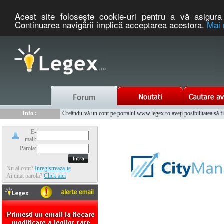
Acest site foloseşte cookie-uri pentru a vă asigura 
Continuarea navigării implică acceptarea acestora.
Mai 
Nou :
Info :
Legex.ro - portal de legislatie romaneasca. Un serviciu oferit g
Creându-vă un cont pe portalul www.legex.ro aveţi posibilitatea să fiţi
Info :
www.tntauto.ro - Managementul Integrat al Parcului Auto
Info :
Cauta coduri postale si prefixe telefonice nationale si internationale
E-
mail:
Parola:
Nu ai cont?
Inregistreaza-te
Ai uitat parola?
Click aici