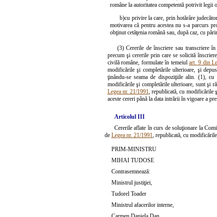
române la autoritatea competentă potrivit legii 
b)
cu privire la care, prin hotărâre judecător
motivarea că pentru acestea nu s-a parcurs pro
obţinut cetăţenia română sau, după caz, cu pări
(3) Cererile de înscriere sau transcriere în 
precum şi cererile prin care se solicită înscrier
civilă române, formulate în temeiul
art. 9 din L
modificările şi completările ulterioare, şi depu
ţinându-se seama de dispoziţiile alin. (1), cu 
modificările şi completările ulterioare, sunt şi r
Legea nr. 21/1991
, republicată, cu modificările 
aceste cereri până la data intrării în vigoare a p
Articolul III
Cererile aflate în curs de soluţionare la Comi
de
Legea nr. 21/1991
, republicată, cu modificăril
PRIM-MINISTRU
MIHAI TUDOSE
Contrasemnează:
Ministrul justiţiei,
Tudorel Toader
Ministrul afacerilor interne,
Carmen Daniela Dan