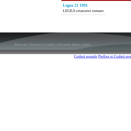
Legea 21 1991
LEGEA cetateniei romane
Harta site
|
Termeni si conditii
|
Informatii despre cookie
Coduri postale
Prefixe si Coduri po