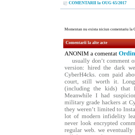
COMENTARII la OUG 65/2017
Momentan nu exista niciun comentariu la
Comentarii la alte acte
Ordin
ANONIM a comentat
usually don’t comment on 
version: hired the dark we
CyberH4cks. com paid abou
court, still worth it. Lo
(including the kids) that 
Meanwhile I had suspicio
military grade hackers at C
they weren’t limited to Inst
lot of modern infidelity le
never look encrypted comms,
regular web. we eventually