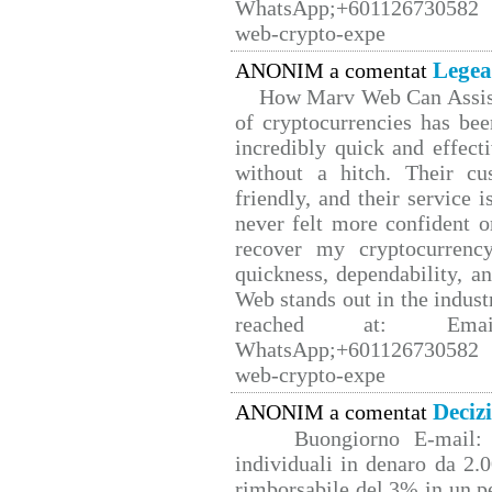
WhatsApp;+601126730582 W
web-crypto-expe
Legea
ANONIM a comentat
How Marv Web Can Assist
of cryptocurrencies has b
incredibly quick and effect
without a hitch. Their cu
friendly, and their service 
never felt more confident o
recover my cryptocurrency
quickness, dependability, a
Web stands out in the indus
reached at: Email
WhatsApp;+601126730582 W
web-crypto-expe
Deciz
ANONIM a comentat
Buongiorno E-mail: 
individuali in denaro da 2.0
rimborsabile del 3% in un p