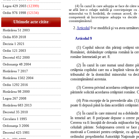
(4) În cazul în care adopţia se face de către 
Legea 429 2003
(12399)
se află într-o relaţie stabilă şi convieţuieşte c
Ordin 976 1998
(12134)
minorului va fi hotărâtă, de comun acord, de căt
competentă să încuviinţeze adopţia va decide a
consimţământul.
Ultimele acte citite
2.
Articolul
9 se modifică şi va avea următoru
Hotărârea 51 2003
Ordin 859 2018
Articolul 9
Decizia 1 2021
(1) Copilul născut din părinţi cetăţeni str
Ordin 121 2003
României, dobândeşte cetăţenia română la cerer
române întemeiată pe art. 8.
Decretul 452 2000
Ordonanţa 48 2004
(2) În cazul în care numai unul dintre păr
cetăţenia copilului care nu a împlinit vârsta de
Hotărârea 7 2017
tribunalul de la domiciliul minorului va dec
Hotărârea 1502 2004
consimţământul acestuia.
Ordin 1292 2016
(3) Cererea privind acordarea cetăţeniei rom
părintele solicită acordarea cetăţeniei române. 
Hotărârea 98 2000
Legea 267 2008
(4) Prin excepţie de la prevederile alin. (1)
poate fi depusă până la data acordării cetăţenie
Hotărârea 683 2013
Decretul 35 2010
(5) În cazul în care minorul nu a dobândit c
în temeiul art. 8 pot/poate depune o cerere pr
Circulara 1 1995
Cererea va fi însoţită de dovada mijloacelor lega
Ordonanţa 3 2006
celuilalt părinte. Soluţionarea cererii se fac
motivată a Comisiei pentru cetăţenie, cu aplic
Decretul 425 1981
ordinului preşedintelui Autorităţii Naţionale p