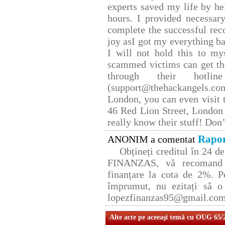
experts saved my life by he
hours. I provided necessar
complete the successful rec
joy asI got my everything bac
I will not hold this to mys
scammed victims can get th
through their hotlin
(support@thehackangels.co
London, you can even visit t
46 Red Lion Street, London
really know their stuff! Don’
Rapor
ANONIM a comentat
Obțineți creditul în 24 
FINANZAS, vă recomand p
finanțare la cota de 2%. P
împrumut, nu ezitați să o 
lopezfinanzas95@gmail.co
Alte acte pe aceeaşi temă cu OUG 65/