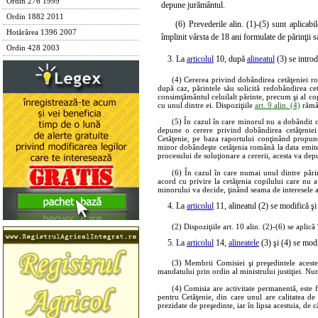
Ordin 276 1999
depune jurământul.
Ordin 1882 2011
(6) Prevederile alin. (1)-(5) sunt aplicab
Hotărârea 1396 2007
împlinit vârsta de 18 ani formulate de părinţii s
Ordin 428 2003
3. La
articolul
10, după
alineatul
(3) se introd
(4) Cererea privind dobândirea cetăţeniei rom
după caz, părintele său solicită redobândirea ce
consimţământul celuilalt părinte, precum şi al co
cu unul dintre ei. Dispoziţiile
art. 9 alin. (4)
rămân
(5) În cazul în care minorul nu a dobândit ce
depune o cerere privind dobândirea cetăţeniei 
Cetăţenie, pe baza raportului conţinând propune
minor dobândeşte cetăţenia română la data emiter
procesului de soluţionare a cererii, acesta va de
(6) În cazul în care numai unul dintre pări
acord cu privire la cetăţenia copilului care nu a
minorului va decide, ţinând seama de interesele ac
4. La
articolul
11, alineatul (2) se modifică ş
(2) Dispoziţiile art. 10 alin. (2)-(6) se apli
5. La
articolul
14,
alineatele
(3) şi (4) se mod
(3) Membrii Comisiei şi preşedintele aceste
mandatului prin ordin al ministrului justiţiei. Num
(4) Comisia are activitate permanentă, este f
pentru Cetăţenie, din care unul are calitatea de
prezidate de preşedinte, iar în lipsa acestuia, d