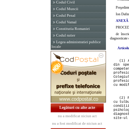
Codul Civil
Preşedint
Codul Muncii
Ion Dafin
Codul Penal
ANEXĂ
Codul Vamal
PROCE
Constitutia Romaniei
de înscri
Codul rutier
diagnosticate 
Legea administratiei publice
locale
Articolu
(1) 
din sp
compete
profesi
Colegi
profesi
cu modi
(2) 
cu tulb
condiţ
Legături cu alte acte
psiholo
diagnos
nu a modificat niciun act
site-ul
nu a fost modificat de niciun act