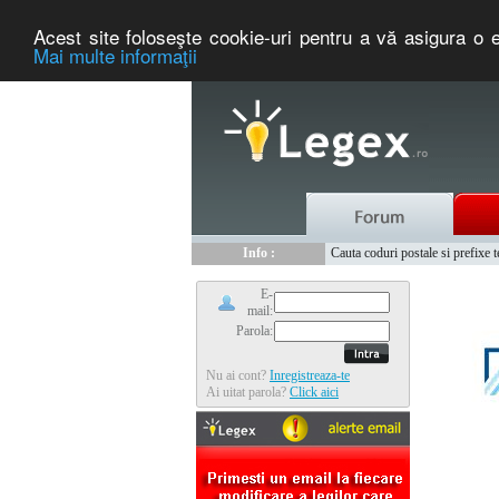
Acest site foloseşte cookie-uri pentru a vă asigura o e
Mai multe informaţii
Info :
Info :
Creându-vă un cont pe portalul ww
www.tntauto.ro - Managementul 
Info :
Cauta coduri postale si prefixe 
Nou :
Legex.ro - portal de legislati
E-
mail:
Parola:
Nu ai cont?
Inregistreaza-te
Ai uitat parola?
Click aici