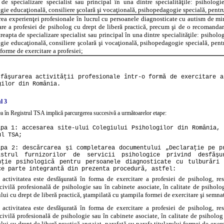
 de specializare specialist sau principal în una dintre specialităţile: psihologie
gie educaţională, consiliere şcolară şi vocaţională, psihopedagogie specială, pentru
ea experienţei profesionale în lucrul cu persoanele diagnosticate cu autism de m
are a profesiei de psiholog cu drept de liberă practică, precum şi de o recomandar
reapta de specializare specialist sau principal în una dintre specialităţile: psiholog
gie educaţională, consiliere şcolară şi vocaţională, psihopedagogie specială, pentru
 forme de exercitare a profesiei;
sfăşurarea activităţii profesionale într-o formă de exercitare a
gilor din România.
l 3
ea în Registrul TSA implică parcurgerea succesivă a următoarelor etape:
apa 1: accesarea site-ului Colegiului Psihologilor din România, 
ul TSA;
apa 2: descărcarea şi completarea documentului „Declaraţie pe p
strul furnizorilor de servicii psihologice privind desfăşu
nţie psihologică pentru persoanele diagnosticate cu tulburări
ce parte integrantă din prezenta procedură, astfel:
 activitatea este desfăşurată în forma de exercitare a profesiei de psiholog, re
civilă profesională de psihologie sau în cabinete asociate, în calitate de psiholog
ui cu drept de liberă practică, ştampilată cu ştampila formei de exercitare şi semna
 activitatea este desfăşurată în forma de exercitare a profesiei de psiholog, re
civilă profesională de psihologie sau în cabinete asociate, în calitate de psiholog
ui cu drept de liberă practică angajat, parafată cu parafa titularului formei de exerc