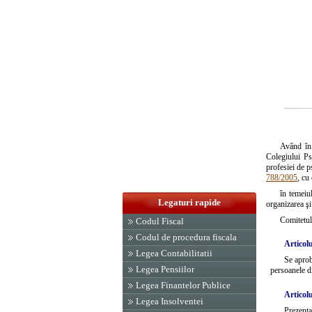
Având în
Colegiului Ps
profesiei de p
788/2005
, cu
în temeiu
Legaturi rapide
organizarea ş
Comitetul
Codul Fiscal
Codul de procedura fiscala
Articolu
Legea Contabilitatii
Se aprob
Legea Pensiilor
persoanele di
Legea Finantelor Publice
Articolu
Legea Insolventei
Prezenta