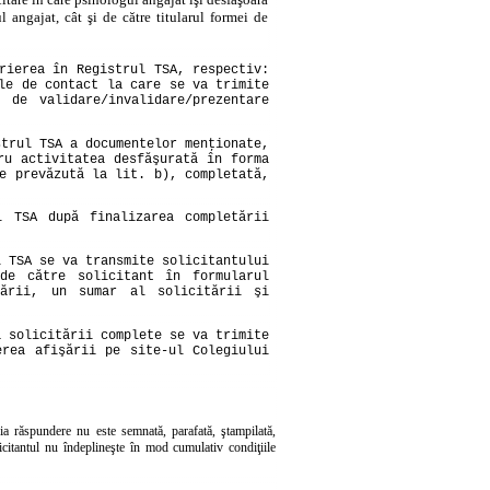
l angajat, cât şi de către titularul formei de
rierea în Registrul TSA, respectiv:
le de contact la care se va trimite
 de validare/invalidare/prezentare
strul TSA a documentelor menţionate,
ru activitatea desfăşurată în forma
e prevăzută la lit. b), completată,
l TSA după finalizarea completării
l TSA se va transmite solicitantului
de către solicitant în formularul
tării, un sumar al solicitării şi
a solicitării complete se va trimite
erea afişării pe site-ul Colegiului
ria răspundere nu este semnată, parafată, ştampilată,
licitantul nu îndeplineşte în mod cumulativ condiţiile