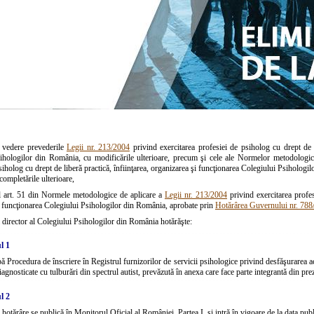
 vedere prevederile
Legii nr. 213/2004
privind exercitarea profesiei de psiholog cu drept de li
ihologilor din România, cu modificările ulterioare, precum şi cele ale Normelor metodologi
siholog cu drept de liberă practică, înfiinţarea, organizarea şi funcţionarea Colegiului Psiholog
 completările ulterioare,
l art. 51 din Normele metodologice de aplicare a
Legii nr. 213/2004
privind exercitarea profes
i funcţionarea Colegiului Psihologilor din România, aprobate prin
Hotărârea Guvernului nr. 788
 director al Colegiului Psihologilor din România hotărăşte:
l 1
ă Procedura de înscriere în Registrul furnizorilor de servicii psihologice privind desfăşurarea ac
agnosticate cu tulburări din spectrul autist, prevăzută în anexa care face parte integrantă din pre
l 2
 hotărâre se publică în Monitorul Oficial al României, Partea I, şi intră în vigoare de la data publi