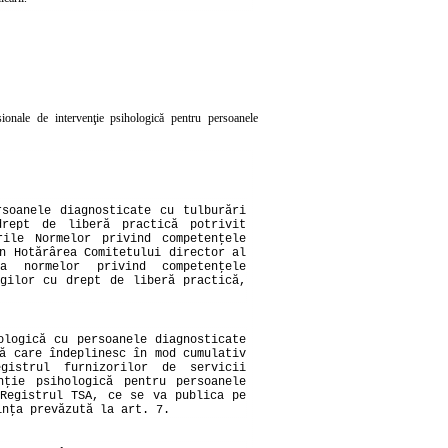
esionale de intervenţie psihologică pentru persoanele
rsoanele diagnosticate cu tulburări
rept de liberă practică potrivit
ile Normelor privind competenţele
n Hotărârea Comitetului director al
a normelor privind competenţele
ogilor cu drept de liberă practică,
ologică cu persoanele diagnosticate
ă care îndeplinesc în mod cumulativ
gistrul furnizorilor de servicii
nţie psihologică pentru persoanele
 Registrul TSA, ce se va publica pe
inţa prevăzută la art. 7.