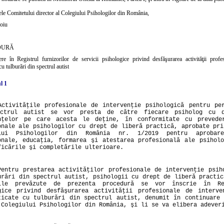
ele Comitetului director al Colegiului Psihologilor din România,
oiu
DURĂ
ere în Registrul furnizorilor de servicii psihologice privind desfăşurarea activităţii prof
cu tulburări din spectrul autist
l 1
Activităţile profesionale de intervenţie psihologică pentru pe
ectrul autist se vor presta de către fiecare psiholog cu d
nţelor pe care acesta le deţine, în conformitate cu preveder
onale ale psihologilor cu drept de liberă practică, aprobate pri
ului Psihologilor din România nr. 1/2019 pentru aprobare
onale, educaţia, formarea şi atestarea profesională ale psihol
ficările şi completările ulterioare.
Pentru prestarea activităţilor profesionale de intervenţie psih
urări din spectrul autist, psihologii cu drept de liberă practic
iile prevăzute de prezenta procedură se vor înscrie în Re
gice privind desfăşurarea activităţii profesionale de interve
ticate cu tulburări din spectrul autist, denumit în continuare
 Colegiului Psihologilor din România, şi li se va elibera adever