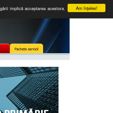
Am înţeles!
igării implică acceptarea acestora.