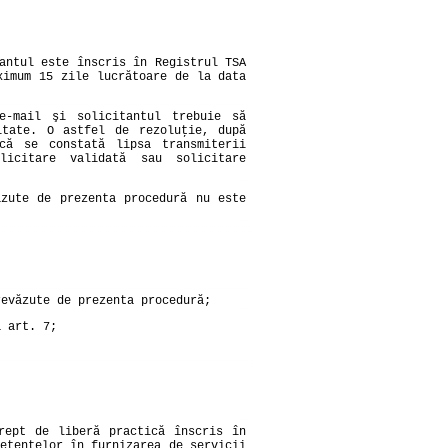
antul este înscris în Registrul TSA
ximum 15 zile lucrătoare de la data
e-mail şi solicitantul trebuie să
itate. O astfel de rezoluţie, după
acă se constată lipsa transmiterii
licitare validată sau solicitare
ăzute de prezenta procedură nu este
revăzute de prezenta procedură;
a art. 7;
rept de liberă practică înscris în
etenţelor în furnizarea de servicii