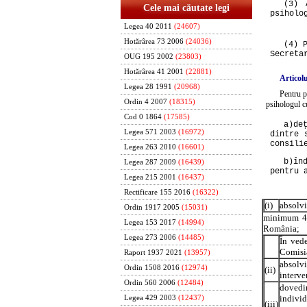
(3) 
Cele mai căutate legi
psiholo
Legea 40 2011
(24607)
Hotărârea 73 2006
(24036)
(4) 
Secreta
OUG 195 2002
(23803)
Hotărârea 41 2001
(22881)
Articolu
Legea 28 1991
(20968)
Pentru p
Ordin 4 2007
(18315)
psihologul cu
Cod 0 1864
(17585)
a)
de
Legea 571 2003
(16972)
dintre 
consili
Legea 263 2010
(16601)
b)
în
Legea 287 2009
(16439)
pentru 
Legea 215 2001
(16437)
Rectificare 155 2016
(16322)
(i)
absolvi
Ordin 1917 2005
(15031)
minimum 40 
Legea 153 2017
(14994)
România;
Legea 273 2006
(14485)
În vede
Comisia
Raport 1937 2021
(13957)
absolvi
Ordin 1508 2016
(12974)
(ii)
interve
Ordin 560 2006
(12484)
dovedi
individ
Legea 429 2003
(12437)
(iii)