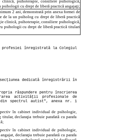
 clinică, psihoterapie, consiliere psihologică,
 psihologii cu drept de liberă practică angajaţi;
inimum 2 ani, demonstrată prin anexa formei de
e de la un psiholog cu drept de liberă practică
ie clinică, psihoterapie, consiliere psihologică,
 psihologii cu drept de liberă practică titulari
 profesiei înregistrată la Colegiul
secţiunea dedicată înregistrării în
ropria răspundere pentru înscrierea
rarea activităţii profesionale de
 din spectrul autist", anexa nr. 1
spectiv în cabinet individual de psihologie,
 titular, declaraţia trebuie parafată cu parafa
tă;
spectiv în cabinet individual de psihologie,
 angajat, declaraţia trebuie parafată cu parafa
itare în care psihologul angajat îşi desfăşoară