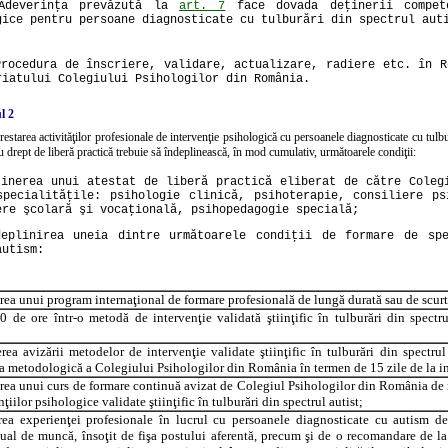
Adeverinţa prevăzută la
art. 7
face dovada deţinerii compet
gice pentru persoane diagnosticate cu tulburări din spectrul aut
Procedura de înscriere, validare, actualizare, radiere etc. în R
riatului Colegiului Psihologilor din România.
l 2
restarea activităţilor profesionale de intervenţie psihologică cu persoanele diagnosticate cu tulbu
 drept de liberă practică trebuie să îndeplinească, în mod cumulativ, următoarele condiţii:
ţinerea unui atestat de liberă practică eliberat de către Coleg
specialităţile: psihologie clinică, psihoterapie, consiliere ps
ere şcolară şi vocaţională, psihopedagogie specială;
deplinirea uneia dintre următoarele condiţii de formare de spe
autism:
rea unui program internaţional de formare profesională de lungă durată sau de scurt
de ore într-o metodă de intervenţie validată ştiinţific în tulburări din spectru
rea avizării metodelor de intervenţie validate ştiinţific în tulburări din spectru
 metodologică a Colegiului Psihologilor din România în termen de 15 zile de la int
rea unui curs de formare continuă avizat de Colegiul Psihologilor din România de
nţiilor psihologice validate ştiinţific în tulburări din spectrul autist;
rea experienţei profesionale în lucrul cu persoanele diagnosticate cu autism 
ual de muncă, însoţit de fişa postului aferentă, precum şi de o recomandare de l