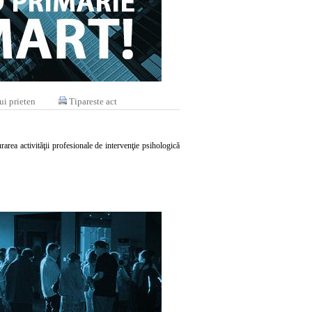
ui prieten
Tipareste act
area activităţii profesionale de intervenţie psihologică