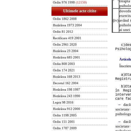
treapta
Ordin 976 1998
(12150)
psiholo
dovedir
Ultimele acte citite
exercit
Ordin 1862 2008
(iv)
având t
psiholo
Hotărârea 1973 2004
ai unei
Ordin 81 2012
Rectificare 419 2001
c)
de
Ordin 2961 2020
Psiholo
Hotărârea 23 2004
Hotărârea 685 2001
Articolu
Ordin 808 2003
Înscrier
Ordin 174 2021
a)
Et
Hotărârea 168 2013
Registr
Decretul 162 2004
b)
Et
Hotărârea 198 1997
în Regi
interve
Hotărârea 243 1990
care fa
Legea 98 2016
–
dacă
societate 
Hotărârea 912 2000
psihologul
Ordin 1198 2005
–
dacă
Ordin 151 2001
societate 
Ordin 1787 2009
psihologul