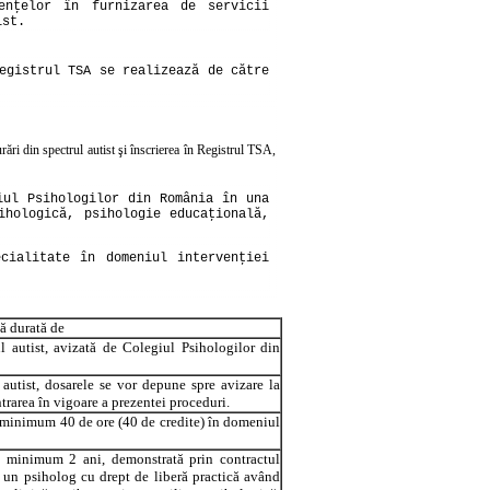
enţelor în furnizarea de servicii
ist.
egistrul TSA se realizează de către
rări din spectrul autist şi înscrierea în Registrul TSA,
iul Psihologilor din România în una
ihologică, psihologie educaţională,
cialitate în domeniul intervenţiei
ă durată de
l autist, avizată de Colegiul Psihologilor din
l autist, dosarele se vor depune spre avizare la
rarea în vigoare a prezentei proceduri.
 minimum 40 de ore (40 de credite) în domeniul
de minimum 2 ani, demonstrată prin contractul
a un psiholog cu drept de liberă practică având