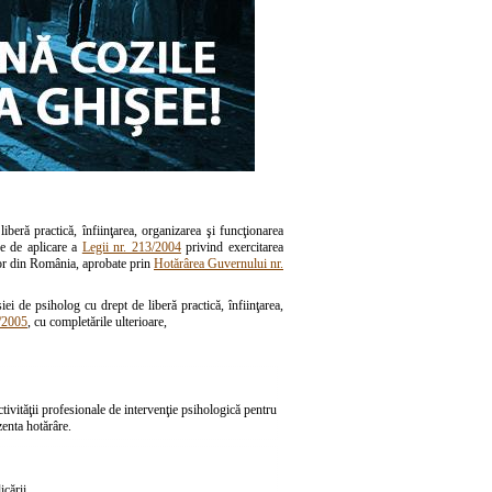
beră practică, înfiinţarea, organizarea şi funcţionarea
ce de aplicare a
Legii nr. 213/2004
privind exercitarea
ilor din România, aprobate prin
Hotărârea Guvernului nr.
iei de psiholog cu drept de liberă practică, înfiinţarea,
/2005
, cu completările ulterioare,
tivităţii profesionale de intervenţie psihologică pentru
zenta hotărâre.
cării.