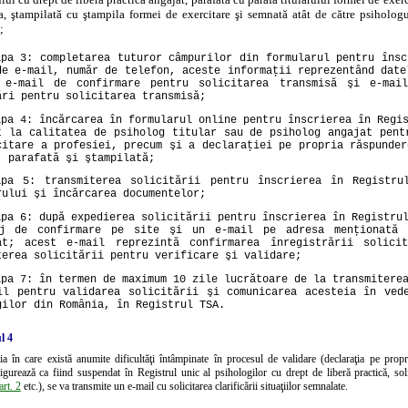
ea, ştampilată cu ştampila formei de exercitare şi semnată atât de către psihologu
;
apa 3: completarea tuturor câmpurilor din formularul pentru însc
de e-mail, număr de telefon, aceste informaţii reprezentând date
 e-mail de confirmare pentru solicitarea transmisă şi e-mail
ări pentru solicitarea transmisă;
apa 4: încărcarea în formularul online pentru înscrierea în Regi
t la calitatea de psiholog titular sau de psiholog angajat pent
citare a profesiei, precum şi a declaraţiei pe propria răspunder
, parafată şi ştampilată;
apa 5: transmiterea solicitării pentru înscrierea în Registru
rului şi încărcarea documentelor;
apa 6: după expedierea solicitării pentru înscrierea în Registru
j de confirmare pe site şi un e-mail pe adresa menţionată 
at; acest e-mail reprezintă confirmarea înregistrării solici
terea solicitării pentru verificare şi validare;
apa 7: în termen de maximum 10 zile lucrătoare de la transmitere
il pentru validarea solicitării şi comunicarea acesteia în ved
gilor din România, în Registrul TSA.
l 4
ţia în care există anumite dificultăţi întâmpinate în procesul de validare (declaraţia pe prop
 figurează ca fiind suspendat în Registrul unic al psihologilor cu drept de liberă practică, so
art. 2
etc.), se va transmite un e-mail cu solicitarea clarificării situaţiilor semnalate.