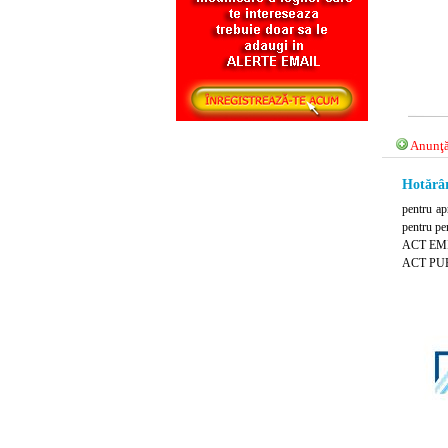
Anunţă
Hotărâr
pentru ap
pentru per
ACT EMIS
ACT PUB