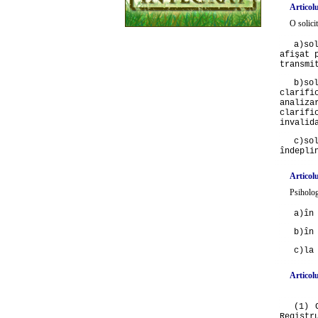
Articolu
O solici
a)
so
afişat 
transmi
b)
so
clarifi
analiza
clarif
invalid
c)
so
îndepli
Articolu
Psiholog
a)
în
b)
în
c)
la
Articolu
(1) 
Registr