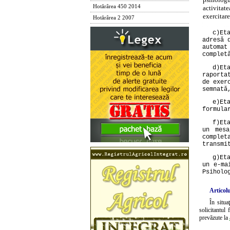
Hotărârea 450 2014
activitat
exercitare
Hotărârea 2 2007
c)
Et
adresă 
automat
complet
d)
Et
raporta
de exer
semnată
e)
Et
formula
f)
Et
un mesa
complet
transmi
g)
Et
un e-ma
Psiholo
Articolu
În situa
solicitantul
prevăzute la