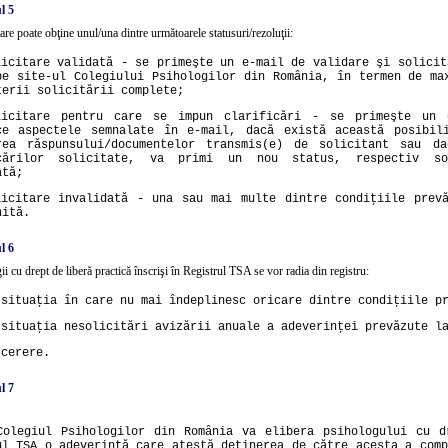
l 5
tare poate obţine unul/una dintre următoarele statusuri/rezoluţii:
licitare validată - se primeşte un e-mail de validare şi solicit
pe site-ul Colegiului Psihologilor din România, în termen de ma
terii solicitării complete;
licitare pentru care se impun clarificări - se primeşte un 
ce aspectele semnalate în e-mail, dacă există această posibil
rea răspunsului/documentelor transmis(e) de solicitant sau d
icărilor solicitate, va primi un nou status, respectiv so
ată;
licitare invalidată - una sau mai multe dintre condiţiile prev
nită.
l 6
ii cu drept de liberă practică înscrişi în Registrul TSA se vor radia din registru:
 situaţia în care nu mai îndeplinesc oricare dintre condiţiile p
 situaţia nesolicitări avizării anuale a adeverinţei prevăzute l
 cerere.
l 7
Colegiul Psihologilor din România va elibera psihologului cu d
ul TSA o adeverinţă care atestă deţinerea de către acesta a comp