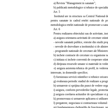
a) Revista "Management in sanatate";
b) publicatii metodologice si tehnice de specialita
Art. 5
Institutul are in structura sa Centrul National de
pentru sanatate in cadrul retelei nationale de 
metodologica retelei nationale de promovare a sanatat
Art. 6
Pentru realizarea obiectului sau de activitate, insti
a) asigura orientarea activitatii de cercetare stiinti
- nevoile sanatatii publice, reiesite din studii pro
- nevoile de dezvoltare a institutului si de aliniere
- programele nationale de cercetare ale Ministeru
b) incheie contracte de cercetare cu organisme natio
c) initiaza si incheie conventii de cooperare stiintif
d) dirijeaza resursele umane si materiale in vederea 
e) asigura asistenta tehnica de profil, in vederea ex
interesate, in domeniile specifice;
f) furnizeaza servicii stiintifice si tehnice oricaror
g) evalueaza periodic stadiul de realizare a progr
h) urmareste si sprijina din punct de vedere organizat
i) asigura, conform prevederilor legale, protectia r
j) asigura corelarea actiunilor de specializare si p
k) promoveaza si urmareste aplicarea si utilizarea 
l) pregateste, negociaza si contracteaza volumul se
m) fundamenteaza cheltuielile de functionare, negoc