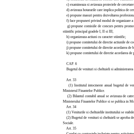
c) examineaza si avizeaza proiectele de cercetare s
d) avizeaza hotararile care implica politica de cerc
e) propune masuri pentru dezvoltarea profesionala
f) face propuneri privind modul de organizare a co
g) propune comisiile de concurs pentru promovarea 
stiintific principal gradele I, II si III;
h) organizeaza actiuni cu caracter stiintific;
i) propune comitetului de directie actiunile de coop
j) propune comitetului de directie acordarea de burs
k) propune comitetului de directie acordarea de pr
CAP. 6
Bugetul de venituri si cheltuieli si administrarea a
Art. 33
(1) Institutul intocmeste anual bugetul de venitu
Ministerul Finantelor Publice.
(2) Bilantul contabil anual se avizeaza de catre c
Ministerului Finantelor Publice si se publica in Mo
Art. 34
(1) Veniturile si cheltuielile institutului se stabile
(2) Bugetul de venituri si cheltuieli se aproba de M
Sociale.
Art. 35
Corelat cu contractele incheiate pentru activitatea 