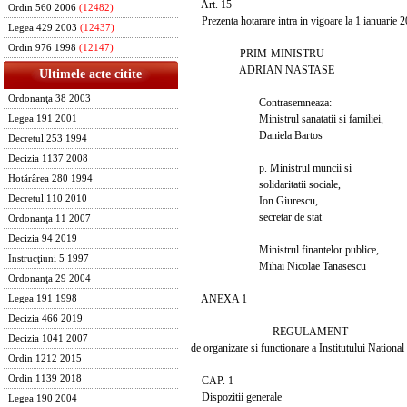
Art. 15
Ordin 560 2006
(12482)
Prezenta hotarare intra in vigoare la 1 ianuarie 2
Legea 429 2003
(12437)
Ordin 976 1998
(12147)
PRIM-MINISTRU
ADRIAN NASTASE
Ultimele acte citite
Ordonanţa 38 2003
Contrasemneaza:
Ministrul sanatatii si familiei,
Legea 191 2001
Daniela Bartos
Decretul 253 1994
Decizia 1137 2008
p. Ministrul muncii si
Hotărârea 280 1994
solidaritatii sociale,
Decretul 110 2010
Ion Giurescu,
secretar de stat
Ordonanţa 11 2007
Decizia 94 2019
Ministrul finantelor publice,
Instrucţiuni 5 1997
Mihai Nicolae Tanasescu
Ordonanţa 29 2004
ANEXA 1
Legea 191 1998
Decizia 466 2019
REGULAMENT
Decizia 1041 2007
de organizare si functionare a Institutului Nationa
Ordin 1212 2015
Ordin 1139 2018
CAP. 1
Dispozitii generale
Legea 190 2004