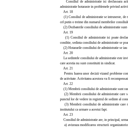
Consiliul de administratie isi desfasoara activi
administratie hotaraste in problemele privind activit
Art. 18
(1) Consiliul de administratie se intruneste, de reg
cel putin o treime din numarul membrilor consiliulu
(2) Dezbaterile consiliului de administratie sunt
Art. 19
(1) Consiliul de administratie isi poate desfasu
conditie, sedinta consiliului de administratie se po
(2) Hotararile consiliului de administratie se iau 
Art. 20
La sedintele consiliului de administratie este invita
care acestia nu sunt constituiti in sindicat.
Art. 21
Pentru luarea unor decizii vizand probleme complexe
de activitate. Activitatea acestora va fi recompensa
Art. 22
(1) Membrii consiliului de administratie sunt raspun
(2) Membrii consiliului de administratie care s-a
punctul lor de vedere in registrul de sedinte al cons
(3) Membrii consiliului de administratie care nu au 
institutului ca urmare a acestui fapt.
Art. 23
Consiliul de administratie are, in principal, urmato
a) avizeaza modificarea structurii organizatorice s