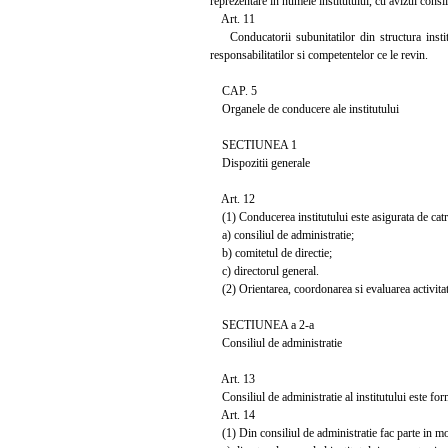
reprezentare in numele institutului, cu avizul consil
Art. 11
Conducatorii subunitatilor din structura institut
responsabilitatilor si competentelor ce le revin.
CAP. 5
Organele de conducere ale institutului
SECTIUNEA 1
Dispozitii generale
Art. 12
(1) Conducerea institutului este asigurata de catr
a) consiliul de administratie;
b) comitetul de directie;
c) directorul general.
(2) Orientarea, coordonarea si evaluarea activitatii 
SECTIUNEA a 2-a
Consiliul de administratie
Art. 13
Consiliul de administratie al institutului este for
Art. 14
(1) Din consiliul de administratie fac parte in mo