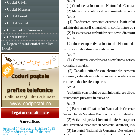
Art. 4
Codul Civil
(1) Conducerea Institutului National de Cercetare-
Codul Muncii
(2) Membrii consiliului de administratie se numesc s
Codul Penal
Art. 5
(1) Conducerea activitatii curente a Institutului
Codul Vamal
ministrului sanatatii si familiei, in conformitate cu
Constitutia Romaniei
(2) In exercitarea atributiilor ce ii revin director
Codul rutier
Art. 6
Conducerea operativa a Institutului National de C
Legea administratiei publice
locale
si directorii din structura institutului.
Art. 7
(1) Orientarea, coordonarea si evaluarea activitat
consiliul stiintific.
(2) Consiliul stiintific este alcatuit din cercetat
superior, salariati ai institutului sau din afara ac
comitetul de directie, dupa caz.
Art. 8
Atributiile consiliului de administratie, ale directo
functionare prevazut in anexa nr. 1.
Art. 9
(1) Patrimoniul Institutului National de Cercetare
Legături cu alte acte
Serviciilor de Sanatate Bucuresti, conform datelor d
(2) Activul si pasivul Institutului de Management 
A modificat:
de Cercetare-Dezvoltare in Sanatate Bucuresti, in te
Articolul 14 din actul Hotărârea 1329
(3) Institutul National de Cercetare-Dezvoltare in S
2002 modifica articolul 2 din actul