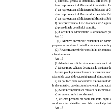
a) directorul general al institutului, care este si p
b) un reprezentant al Ministerului Sanatatii si Fa
c) un reprezentant al Ministerului Educatiei si Ce
d) un reprezentant al Ministerului Finantelor Pub
e) un reprezentant al Ministerului Muncii si Solid
f) un reprezentant al Casei Nationale de Asigurar
g) presedintele consiliului stiintific.
(2) Consiliul de administratie isi desemneaza pri
Art. 15
(1) Numirea membrilor consiliului de administrat
propunerea conducerii unitatilor de la care acestia 
(2) Revocarea membrilor consiliului de administrat
a facut numirea.
Art. 16
(1) Membrii consiliului de administratie sunt cet
a) isi pastreaza calitatea de angajat la institutia de 
b) sunt platiti pentru activitatea desfasurata in ac
salariul de baza al directorului general al institutulu
c) nu pot face parte concomitent din mai mult de dou
la alte unitati cu care institutul are relatii contract
(2) Sunt incompatibili cu calitatea de membru al c
a) cei care au suferit condamnari;
b) cei care personal ori sotul sau sotia, copiii ori
conducere la societatile comerciale cu capital privat 
Art. 17