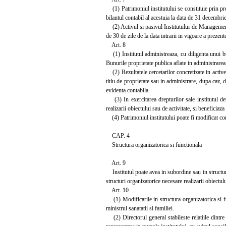
(1) Patrimoniul institutului se constituie prin pr
bilantul contabil al acestuia la data de 31 decembrie
(2) Activul si pasivul Institutului de Management 
de 30 de zile de la data intrarii in vigoare a prezente
Art. 8
(1) Institutul administreaza, cu diligenta unui bun
Bunurile proprietate publica aflate in administrarea
(2) Rezultatele cercetarilor concretizate in active
titlu de proprietate sau in administrare, dupa caz, d
evidenta contabila.
(3) In exercitarea drepturilor sale institutul det
realizarii obiectului sau de activitate, si beneficiaza 
(4) Patrimoniul institutului poate fi modificat co
CAP. 4
Structura organizatorica si functionala
Art. 9
Institutul poate avea in subordine sau in structura 
structuri organizatorice necesare realizarii obiectulu
Art. 10
(1) Modificarile in structura organizatorica si fu
ministrul sanatatii si familiei.
(2) Directorul general stabileste relatiile dintre su