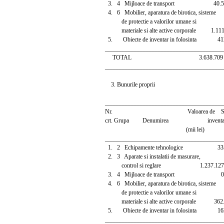
3. 4 Mijloace de transport 40.560 I
4. 6 Mobilier, aparatura de birotica, sisteme
de protectie a valorilor umane si
materiale si alte active corporale 1.111.9
5. Obiecte de inventar in folosinta 412.2
_______________________________________
TOTAL 3.638.709
_______________________________________
3. Bunurile proprii
_______________________________________
Nr. Valoarea de Situa
crt. Grupa Denumirea inventar 
(mii lei)
_______________________________________
1. 2 Echipamente tehnologice 335.757
2. 3 Aparate si instalatii de masurare,
control si reglare 1.237.127 In p
3. 4 Mijloace de transport 0 In p
4. 6 Mobilier, aparatura de birotica, sisteme
de protectie a valorilor umane si
materiale si alte active corporale 362.582
5. Obiecte de inventar in folosinta 162.2
_______________________________________