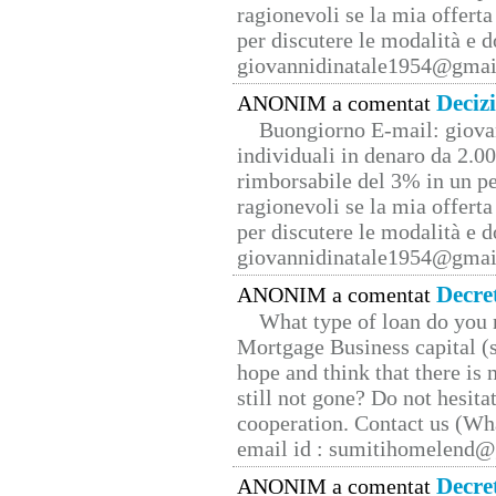
ragionevoli se la mia offerta
per discutere le modalità e 
giovannidinatale1954@­gmai
Deciz
ANONIM a comentat
Buongiorno E-mail: giova
individuali in denaro da 2.00
rimborsabile del 3% in un pe
ragionevoli se la mia offerta
per discutere le modalità e 
giovannidinatale1954@­gmai
Decre
ANONIM a comentat
What type of loan do you 
Mortgage Business capital (s
hope and think that there is
still not gone? Do not hesita
cooperation. Contact us (W
email id : sumitihomelend
Decre
ANONIM a comentat