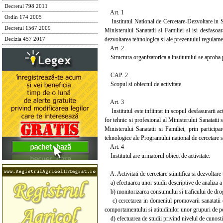
Decretul 798 2011
Art. 1
Ordin 174 2005
Institutul National de Cercetare-Dezvoltare in Sa
Decretul 1567 2009
Ministerului Sanatatii si Familiei si isi desfasoa
dezvoltarea tehnologica si ale prezentului regulame
Decizia 457 2017
Art. 2
Structura organizatorica a institutului se aproba pr
CAP. 2
Scopul si obiectul de activitate
Art. 3
Institutul este infiintat in scopul desfasurarii act
for tehnic si profesional al Ministerului Sanatatii s
Ministerului Sanatatii si Familiei, prin participar
tehnologice ale Programului national de cercetare st
Art. 4
Institutul are urmatorul obiect de activitate:
A. Activitati de cercetare stiintifica si dezvoltar
a) efectuarea unor studii descriptive de analiza a ev
b) monitorizarea consumului si traficului de dro
c) cercetarea in domeniul promovarii sanatatii cu 
comportamentului si atitudinilor unor grupuri de p
d) efectuarea de studii privind nivelul de cunostinte