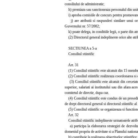
consiliului de administratie;
h) premiaza sau sanctioneaza personalul din unitat
i) aproba comisiile de concurs pentru promovarea pe fu
j) are atributii si raspunderi similare unui ordo
Guvernului nr. 57/2002;
k) poate delega, in conditiile legii, o parte din atr
(2) Directorul general indeplineste orice alte atribu
SECTIUNEA a 5-a
Consiliul stiintific
Art. 31
(1) Consiliul stiintific este alcatuit din 15 membri 
(2) Consiliul stiintific realizeaza coordonarea si ev
(3) Consiliul stiintific este alcatuit din cercetat
superior, salariati ai institutului sau din afara ac
comitetul de directie, dupa caz.
(4) Consiliul stiintific este condus de un presedinte
de drept directorul general si directorul stiintific al 
(5) Consiliul stiintific se organizeaza si function
Art. 32
Consiliul stiintific indeplineste urmatoarele atribu
a) participa la elaborarea strategiei de dezvoltare
domeniul propriu de activitate si a Planului nationa
b) contribuie la realizarea obiectivelor stiintifice 