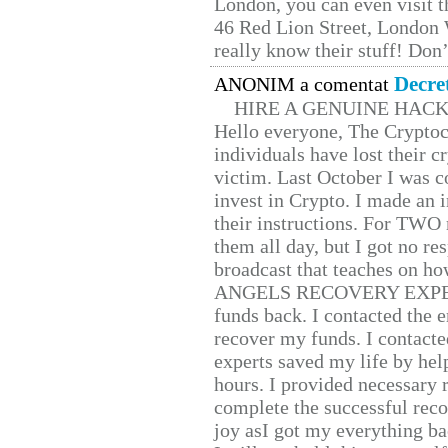
London, you can even visit th
46 Red Lion Street, London
really know their stuff! Don’
Decre
ANONIM a comentat
HIRE A GENUINE HAC
Hello everyone, The Cryptocu
individuals have lost their c
victim. Last October I was 
invest in Crypto. I made an i
their instructions. For TWO 
them all day, but I got no re
broadcast that teaches on h
ANGELS RECOVERY EXPERT. H
funds back. I contacted the 
recover my funds. I contact
experts saved my life by hel
hours. I provided necessary 
complete the successful reco
joy asI got my everything bac