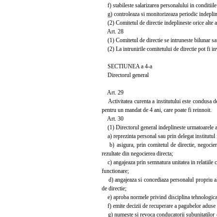
f) stabileste salarizarea personalului in conditiile 
g) controleaza si monitorizeaza periodic indeplinir
(2) Comitetul de directie indeplineste orice alte atr
Art. 28
(1) Comitetul de directie se intruneste bilunar sau 
(2) La intrunirile comitetului de directie pot fi invi
SECTIUNEA a 4-a
Directorul general
Art. 29
Activitatea curenta a institutului este condusa de d
pentru un mandat de 4 ani, care poate fi reinnoit.
Art. 30
(1) Directorul general indeplineste urmatoarele atr
a) reprezinta personal sau prin delegat institutul in
b) asigura, prin comitetul de directie, negocierea 
rezultate din negocierea directa;
c) angajeaza prin semnatura unitatea in relatiile cu
functionare;
d) angajeaza si concediaza personalul propriu al i
de directie;
e) aproba normele privind disciplina tehnologica 
f) emite decizii de recuperare a pagubelor aduse un
g) numeste si revoca conducatorii subunitatilor din 