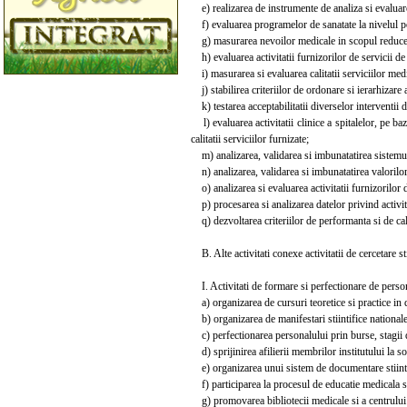
e) realizarea de instrumente de analiza si evaluar
f) evaluarea programelor de sanatate la nivelul popu
g) masurarea nevoilor medicale in scopul reducerii 
h) evaluarea activitatii furnizorilor de servicii d
i) masurarea si evaluarea calitatii serviciilor medic
j) stabilirea criteriilor de ordonare si ierarhizare 
k) testarea acceptabilitatii diverselor interventii 
l) evaluarea activitatii clinice a spitalelor, pe baza
calitatii serviciilor furnizate;
m) analizarea, validarea si imbunatatirea sistemulu
n) analizarea, validarea si imbunatatirea valorilor
o) analizarea si evaluarea activitatii furnizorilor d
p) procesarea si analizarea datelor privind activita
q) dezvoltarea criteriilor de performanta si de cali
B. Alte activitati conexe activitatii de cercetare s
I. Activitati de formare si perfectionare de persona
a) organizarea de cursuri teoretice si practice in d
b) organizarea de manifestari stiintifice nationale
c) perfectionarea personalului prin burse, stagii de 
d) sprijinirea afilierii membrilor institutului la soci
e) organizarea unui sistem de documentare stiintifi
f) participarea la procesul de educatie medicala si
g) promovarea bibliotecii medicale si a centrului d