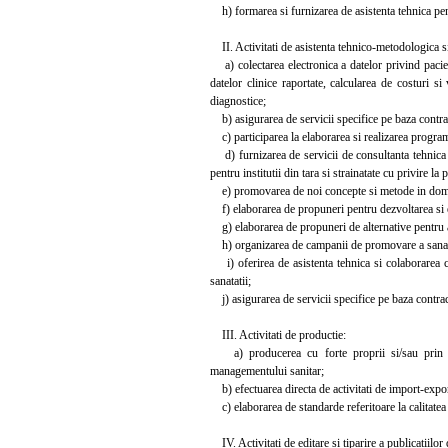
h) formarea si furnizarea de asistenta tehnica pentr
II. Activitati de asistenta tehnico-metodologica si 
a) colectarea electronica a datelor privind pacienti
datelor clinice raportate, calcularea de costuri s
diagnostice;
b) asigurarea de servicii specifice pe baza contrac
c) participarea la elaborarea si realizarea program
d) furnizarea de servicii de consultanta tehnica s
pentru institutii din tara si strainatate cu privire la
e) promovarea de noi concepte si metode in domen
f) elaborarea de propuneri pentru dezvoltarea si 
g) elaborarea de propuneri de alternative pentru al
h) organizarea de campanii de promovare a sanatatii
i) oferirea de asistenta tehnica si colaborarea cu
sanatatii;
j) asigurarea de servicii specifice pe baza contract
III. Activitati de productie:
a) producerea cu forte proprii si/sau prin coo
managementului sanitar;
b) efectuarea directa de activitati de import-export,
c) elaborarea de standarde referitoare la calitatea pr
IV. Activitati de editare si tiparire a publicatiilor 