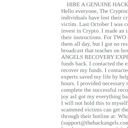
HIRE A GENUINE HAC
Hello everyone, The Cryptocu
individuals have lost their c
victim. Last October I was 
invest in Crypto. I made an i
their instructions. For TWO 
them all day, but I got no re
broadcast that teaches on h
ANGELS RECOVERY EXPERT. H
funds back. I contacted the 
recover my funds. I contact
experts saved my life by hel
hours. I provided necessary 
complete the successful reco
joy asI got my everything bac
I will not hold this to myself
scammed victims can get the
through their hotline at: W
(support@thehackangels.com