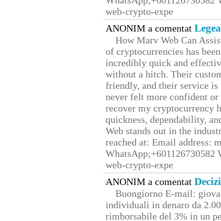
WhatsApp;+601126730582 W
web-crypto-expe
Legea
ANONIM a comentat
How Marv Web Can Assist
of cryptocurrencies has be
incredibly quick and effecti
without a hitch. Their custo
friendly, and their service i
never felt more confident or
recover my cryptocurrency h
quickness, dependability, an
Web stands out in the indus
reached at: Email address:
WhatsApp;+601126730582 W
web-crypto-expe
Deciz
ANONIM a comentat
Buongiorno E-mail: giova
individuali in denaro da 2.00
rimborsabile del 3% in un pe