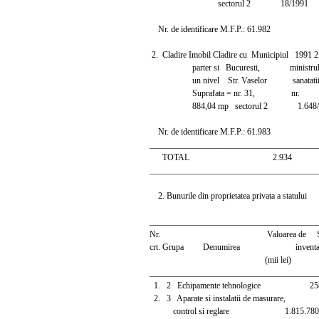
sectorul 2 18/1991
Nr. de identificare M.F.P.: 61.982
2. Cladire Imobil Cladire cu Municipiul 1991
parter si Bucuresti, ministrului a
un nivel Str. Vaselor sanatati
Suprafata = nr. 31, nr.
884,04 mp sectorul 2 1.648/1
Nr. de identificare M.F.P.: 61.983
_______________________________________
TOTAL 2.934
_______________________________________
2. Bunurile din proprietatea privata a statului
_______________________________________
Nr. Valoarea de Situa
crt. Grupa Denumirea inventar 
(mii lei)
_______________________________________
1. 2 Echipamente tehnologice 258.138
2. 3 Aparate si instalatii de masurare,
control si reglare 1.815.780 In a