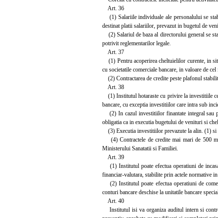
Art. 36
(1) Salariile individuale ale personalului se stab
destinat platii salariilor, prevazut in bugetul de venit
(2) Salariul de baza al directorului general se stabi
potrivit reglementarilor legale.
Art. 37
(1) Pentru acoperirea cheltuielilor curente, in situ
cu societatile comerciale bancare, in valoare de cel
(2) Contractarea de credite peste plafonul stabilit
Art. 38
(1) Institutul hotaraste cu privire la investitiile c
bancare, cu exceptia investitiilor care intra sub inc
(2) In cazul investitiilor finantate integral sau pa
obligatia ca in executia bugetului de venituri si chel
(3) Executia investitiilor prevazute la alin. (1) si (
(4) Contractele de credite mai mari de 500 milioa
Ministerului Sanatatii si Familiei.
Art. 39
(1) Institutul poate efectua operatiuni de incasari
financiar-valutara, stabilite prin actele normative i
(2) Institutul poate efectua operatiuni de comert e
conturi bancare deschise la unitatile bancare specia
Art. 40
Institutul isi va organiza auditul intern si contr