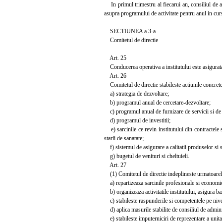
In primul trimestru al fiecarui an, consiliul de ad
asupra programului de activitate pentru anul in cur
SECTIUNEA a 3-a
Comitetul de directie
Art. 25
Conducerea operativa a institutului este asigurata d
Art. 26
Comitetul de directie stabileste actiunile concrete 
a) strategia de dezvoltare;
b) programul anual de cercetare-dezvoltare;
c) programul anual de furnizare de servicii si de
d) programul de investitii;
e) sarcinile ce revin institutului din contractele 
starii de sanatate;
f) sistemul de asigurare a calitatii produselor si se
g) bugetul de venituri si cheltuieli.
Art. 27
(1) Comitetul de directie indeplineste urmatoarele 
a) repartizeaza sarcinile profesionale si economico
b) organizeaza activitatile institutului, asigura baz
c) stabileste raspunderile si competentele pe nivelur
d) aplica masurile stabilite de consiliul de administ
e) stabileste imputerniciri de reprezentare a unitat