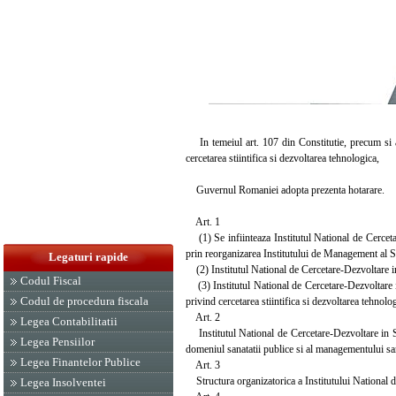
In temeiul art. 107 din Constitutie, precum si al 
cercetarea stiintifica si dezvoltarea tehnologica,
Guvernul Romaniei adopta prezenta hotarare.
Art. 1
(1) Se infiinteaza Institutul National de Cerceta
prin reorganizarea Institutului de Management al Se
Legaturi rapide
(2) Institutul National de Cercetare-Dezvoltare in 
Codul Fiscal
(3) Institutul National de Cercetare-Dezvoltare i
Codul de procedura fiscala
privind cercetarea stiintifica si dezvoltarea tehnol
Art. 2
Legea Contabilitatii
Institutul National de Cercetare-Dezvoltare in Sana
Legea Pensiilor
domeniul sanatatii publice si al managementului sani
Legea Finantelor Publice
Art. 3
Structura organizatorica a Institutului National de
Legea Insolventei