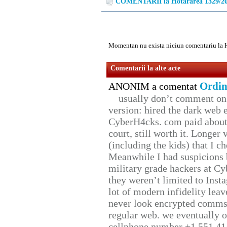
COMENTARII la Hotărârea 1329/2
Momentan nu exista niciun comentariu la 
Comentarii la alte acte
Ordin
ANONIM a comentat
usually don’t comment on t
version: hired the dark web 
CyberH4cks. com paid about 
court, still worth it. Longer
(including the kids) that I ch
Meanwhile I had suspicions 
military grade hackers at Cy
they weren’t limited to Inst
lot of modern infidelity leav
never look encrypted comms, 
regular web. we eventually 
cellphone number +1 551 41