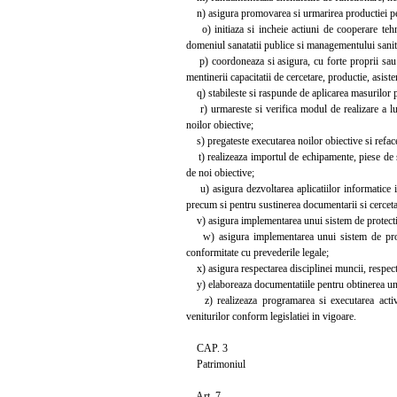
n) asigura promovarea si urmarirea productiei pent
o) initiaza si incheie actiuni de cooperare tehnic
domeniul sanatatii publice si managementului sanit
p) coordoneaza si asigura, cu forte proprii sau imp
mentinerii capacitatii de cercetare, productie, asist
q) stabileste si raspunde de aplicarea masurilor pe
r) urmareste si verifica modul de realizare a lucra
noilor obiective;
s) pregateste executarea noilor obiective si refacer
t) realizeaza importul de echipamente, piese de sc
de noi obiective;
u) asigura dezvoltarea aplicatiilor informatice in
precum si pentru sustinerea documentarii si cercetari
v) asigura implementarea unui sistem de protectie a
w) asigura implementarea unui sistem de protecti
conformitate cu prevederile legale;
x) asigura respectarea disciplinei muncii, respectar
y) elaboreaza documentatiile pentru obtinerea unor 
z) realizeaza programarea si executarea activitat
veniturilor conform legislatiei in vigoare.
CAP. 3
Patrimoniul
Art. 7