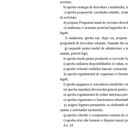
acestuia;
b) aproba strategia de dezvoltare a institutului, i
c) aproba propunerile consiliului stiintific, strat
de activitate;
d) propune Programul anual de cercetare-dezvoltare
e) analizeaza si avizeaza proiectul bugetului de ve
legale;
f) analizeaza, aproba sau, dupa caz, propune spre
programele de dezvoltare adoptate, finantate din sur
g) raspunde pentru modul de administrare a intreg
unitatii, potrivit legii;
h) aproba taxele pentru produsele si serviciile furn
i) aproba utilizarea disponibilitatilor in valuta, in 
j) aproba volumul creditelor bancare contractate si
k) aproba regulamentul de organizare si functionare
legale;
l) aproba angajarea si concedierea membrilor comite
m) aproba mandatul directorului general pentru n
n) aproba regulamentul de ordine interioara privind 
o) aproba organizarea si functionarea subunitatilor
p) asigura legatura permanenta cu sindicatele din u
optime a activitatilor institutului;
q) aproba criteriile si componenta comisiei de con
r) aproba orice alte hotarari si dispune masuri privi
Art. 24