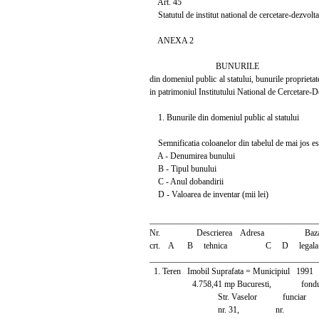
Art. 45
Statutul de institut national de cercetare-dezvoltar
ANEXA 2
BUNURILE
din domeniul public al statului, bunurile proprietat
in patrimoniul Institutului National de Cercetare-D
1. Bunurile din domeniul public al statului
Semnificatia coloanelor din tabelul de mai jos es
A - Denumirea bunului
B - Tipul bunului
C - Anul dobandirii
D - Valoarea de inventar (mii lei)
_______________________________________
Nr. Descrierea Adresa Baza S
crt. A B tehnica C D legala j
_______________________________________
1. Teren Imobil Suprafata = Municipiul 
4.758,41 mp Bucuresti, fondului 
Str. Vaselor funciar
nr. 31, nr.