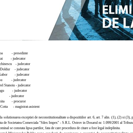
pa - presedinte
lai - judecator
hinescu - judecator
Doldur - judecator
abor - judecator
su - judecator
l Stanoiu - judecator
ngu - judecator
 - judecator
hita - procuror
otta - magistrat-asistent
 solutionarea exceptiei de neconstitutionalitate a dispozitiilor art. 6, art. 7 alin. (1), (2) si (3)
cata de Societatea Comerciala "Silex Impex" - S.R.L. Ostrov in Dosarul nr. 1.099/2001 al Tribun
nal se constata lipsa partilor, fata de care procedura de citare a fost legal indeplinita.