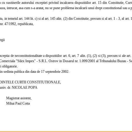
 sustinerile autorului exceptiei privind incalcarea dispozitiilor art. 15 din Constitutie, Curt
uza, intrucat, asa cum s-a aratat, nu se pune problema incalcarii unui drept constitutional sau a pri
in temeiul art. 144 lit. c) si al art. 145 alin. (2) din Constitutie, precum si al art. 1 - 3, al art. 12, 
nr. 47/1992, republicata,
gii
tia de neconstitutionalitate a dispozitiilor art. 6, art. 7 alin. (1), (2) si (3), precum si ale art
 Comerciala "Silex Impex" - S.R.L. Ostrov in Dosarul nr. 1.099/2001 al Tribunalului Buzau - Se
 obligatorie.
 sedinta publica din data de 17 septembrie 2002.
TELE CURTII CONSTITUTIONALE,
v. dr. NICOLAE POPA
at asistent,
Paul Cotta