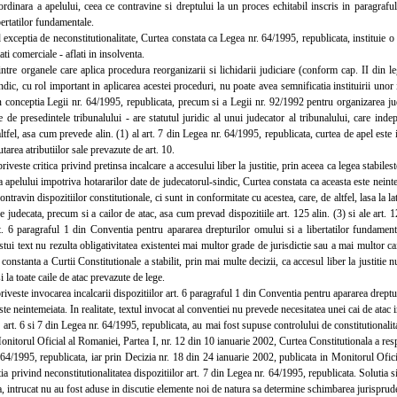
ordinara a apelului, ceea ce contravine si dreptului la un proces echitabil inscris in paragrafu
bertatilor fundamentale.
eptia de neconstitutionalitate, Curtea constata ca Legea nr. 64/1995, republicata, instituie o 
tati comerciale - aflati in insolventa.
e organele care aplica procedura reorganizarii si lichidarii judiciare (conform cap. II din lege
ndic, cu rol important in aplicarea acestei proceduri, nu poate avea semnificatia instituirii unor 
n conceptia Legii nr. 64/1995, republicata, precum si a Legii nr. 92/1992 pentru organizarea ju
te de presedintele tribunalului - are statutul juridic al unui judecator al tribunalului, care indepl
ltfel, asa cum prevede alin. (1) al art. 7 din Legea nr. 64/1995, republicata, curtea de apel este 
tarea atributiilor sale prevazute de art. 10.
veste critica privind pretinsa incalcare a accesului liber la justitie, prin aceea ca legea stabile
a apelului impotriva hotararilor date de judecatorul-sindic, Curtea constata ca aceasta este neinte
ntravin dispozitiilor constitutionale, ci sunt in conformitate cu acestea, care, de altfel, lasa la la
e judecata, precum si a cailor de atac, asa cum prevad dispozitiile art. 125 alin. (3) si ale art.
rt. 6 paragraful 1 din Conventia pentru apararea drepturilor omului si a libertatilor fundament
stui text nu rezulta obligativitatea existentei mai multor grade de jurisdictie sau a mai multor ca
constanta a Curtii Constitutionale a stabilit, prin mai multe decizii, ca accesul liber la justitie n
i la toate caile de atac prevazute de lege.
veste invocarea incalcarii dispozitiilor art. 6 paragraful 1 din Conventia pentru apararea dreptur
este neintemeiata. In realitate, textul invocat al conventiei nu prevede necesitatea unei cai de atac 
rt. 6 si 7 din Legea nr. 64/1995, republicata, au mai fost supuse controlului de constitutionalit
onitorul Oficial al Romaniei, Partea I, nr. 12 din 10 ianuarie 2002, Curtea Constitutionala a respi
64/1995, republicata, iar prin Decizia nr. 18 din 24 ianuarie 2002, publicata in Monitorul Ofic
ia privind neconstitutionalitatea dispozitiilor art. 7 din Legea nr. 64/1995, republicata. Solutia s
, intrucat nu au fost aduse in discutie elemente noi de natura sa determine schimbarea jurisprude