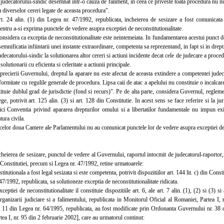
judecatorului-sindic desemnat intr-o cauza de faliment, in ceea ce priveste toata procedura nu nu
a diverselor cereri legate de aceasta procedura".
 24 alin. (1) din Legea nr. 47/1992, republicata, incheierea de sesizare a fost comunicata
ntru a-si exprima punctele de vedere asupra exceptiei de neconstitutionalitate.
dera ca exceptia de neconstitutionalitate este neintemeiata. In fundamentarea acestui punct de v
semnificatia infiintarii unei instante extraordinare, competenta sa reprezentand, in fapt si in drep
decatorului-sindic la solutionarea altor cereri si actiuni incidente decat cele de judecare a procedu
solutionarii cu eficienta si celeritate a actiunii principale.
erii Guvernului, dreptul la aparare nu este afectat de aceasta extindere a competentei judecato
formitate cu regulile generale de procedura. Lipsa caii de atac a apelului nu constituie o incalcar
ituie dublul grad de jurisdictie (fond si recurs)". Pe de alta parte, considera Guvernul, regleme
ege, potrivit art. 125 alin. (3) si art. 128 din Constitutie. In acest sens se face referire si la ju
nici Conventia privind apararea drepturilor omului si a libertatilor fundamentale nu impun exi
tura civila.
elor doua Camere ale Parlamentului nu au comunicat punctele lor de vedere asupra exceptiei de 
eierea de sesizare, punctul de vedere al Guvernului, raportul intocmit de judecatorul-raportor, co
 Constitutiei, precum si Legea nr. 47/1992, retine urmatoarele:
tionala a fost legal sesizata si este competenta, potrivit dispozitiilor art. 144 lit. c) din Constitu
47/1992, republicata, sa solutioneze exceptia de neconstitutionalitate ridicata.
tiei de neconstitutionalitate il constituie dispozitiile art. 6, ale art. 7 alin. (1), (2) si (3) 
ganizarii judiciare si a falimentului, republicata in Monitorul Oficial al Romaniei, Partea I, 
. 11 din Legea nr. 64/1995, republicata, au fost modificate prin Ordonanta Guvernului nr. 38 d
ea I, nr. 95 din 2 februarie 2002], care au urmatorul continut: