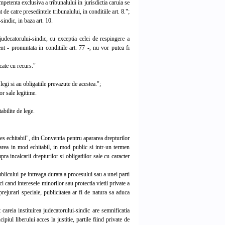
petenta exclusiva a tribunalului in jurisdictia caruia se
de catre presedintele tribunalului, in conditiile art. 8.";
sindic, in baza art. 10.
udecatorului-sindic, cu exceptia celei de respingere a
ent - pronuntata in conditiile art. 77 -, nu vor putea fi
acate cu recurs."
legi si au obligatiile prevazute de acestea.";
or sale legitime.
abilite de lege.
es echitabil", din Conventia pentru apararea drepturilor
carea in mod echitabil, in mod public si intr-un termen
pra incalcarii drepturilor si obligatiilor sale cu caracter
blicului pe intreaga durata a procesului sau a unei parti
nci cand interesele minorilor sau protectia vietii private a
ejurari speciale, publicitatea ar fi de natura sa aduca
careia instituirea judecatorului-sindic are semnificatia
piul liberului acces la justitie, partile fiind private de