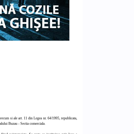
, precum si ale art. 11 din Legea nr. 64/1995, republicata,
alului Buzau - Sectia comerciala.