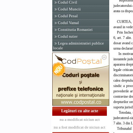
Reprezentantu
Codul Civil
judecatorului-
Codul Muncii
arata ca dispoz
Codul Penal
CURTEA,
Codul Vamal
avand in veder
Constitutia Romaniei
Prin Incheiere
Codul rutier
6, art. 7 alin
dosar avand ca
Legea administratiei publice
locale
urma declarari
In motivarea e
instantele jude
apararea drept
legale critica
discriminatori
calea dreptulu
sindic a proc
prevederile ar
contravine dre
drepturilor om
suporta jurisd
Legături cu alte acte
Totodata, se a
judecatorul-si
nu a modificat niciun act
7 alin. 3 din 
nu a fost modificat de niciun act
Tribunalul Buz