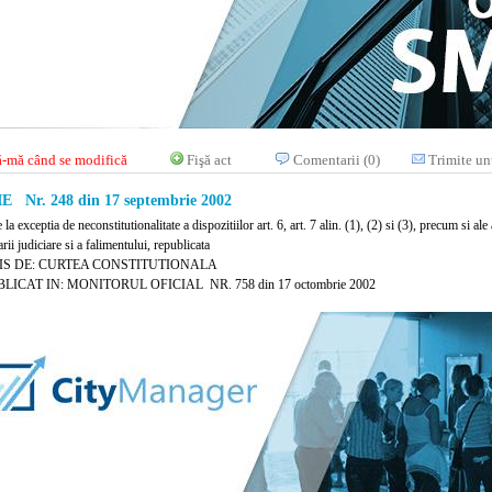
-mă când se modifică
Fişă act
Comentarii (0)
Trimite un
E Nr. 248 din 17 septembrie 2002
e la exceptia de neconstitutionalitate a dispozitiilor art. 6, art. 7 alin. (1), (2) si (3), precum si 
rii judiciare si a falimentului, republicata
IS DE: CURTEA CONSTITUTIONALA
LICAT IN: MONITORUL OFICIAL NR. 758 din 17 octombrie 2002