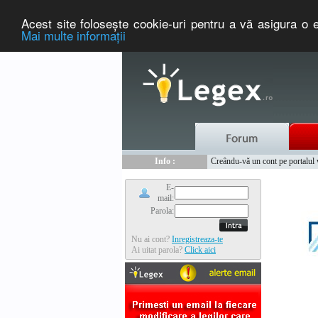
Acest site foloseşte cookie-uri pentru a vă asigura o e
Mai multe informaţii
Nou :
Legex.ro - portal de legislati
Info :
Creându-vă un cont pe portalul ww
Info :
www.tntauto.ro - Managementul 
E-
mail:
Parola:
Nu ai cont?
Inregistreaza-te
Ai uitat parola?
Click aici