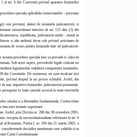
l 1 al art. 6 din Conventia privind apararea drepturilor
procedura speciala aplicabila comerciantilor - persoane
) este prevazut, alaturi de instantele judecatoresti, si
instante extraordinare interzise de art. 125 alin. (2) din
decatoreasca, republicata, judecatorul-sindic - numit in
ineste si alte atributii decat cele privind activitatea de
instanta de recurs pentru hotararile date de judecatorul-
ste aceasta procedura speciala fara sa prevada si calea de
meiata. Sub acest aspect, prevederile legale criticate nu
titudinea legiuitorului stabilirea competentei instantelor,
 128 din Constitutie. De asemenea, nu sunt incalcate nici
ale, privind dreptul la un proces echitabil. Astfel, din
i de atac impotriva hotararilor judecatoresti pronuntate.
u presupune in toate cazurile accesul la toate structurile
ilor omului si a libertatilor fundamentale, Curtea retine
in fata unei instante superioare.
ate. Astfel, prin Decizia nr. 286 din 30 octombrie 2001,
ns exceptia de neconstitutionalitate referitoare la art. 6
ial al Romaniei, Partea I, nr. 194 din 21 martie 2002, a
i considerentele deciziilor mentionate sunt valabile si in
ntei Curtii Constitutionale.