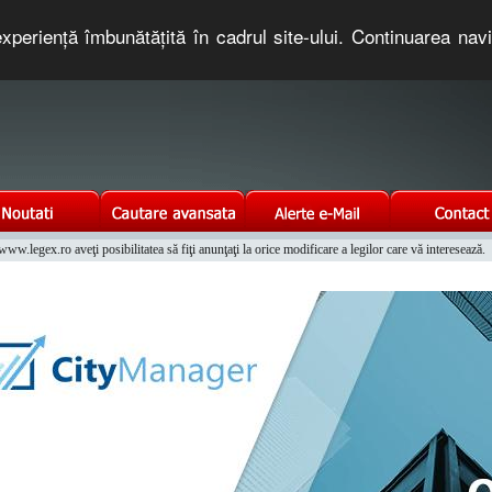
xperienţă îmbunătăţită în cadrul site-ului. Continuarea nav
e romaneasca. Un serviciu oferit gratuit de TNT COMPUTERS
w.legex.ro aveţi posibilitatea să fiţi anunţaţi la orice modificare a legilor care vă interesează.
Integrat al Parcului Auto