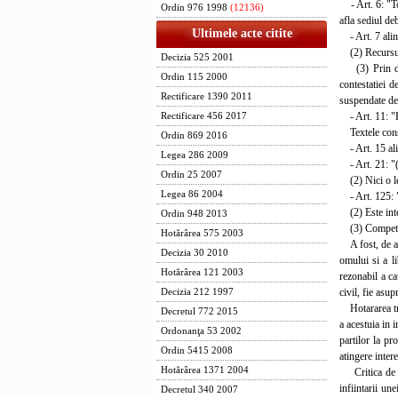
- Art. 6: "Toa
Ordin 976 1998
(12136)
afla sediul de
Ultimele acte citite
- Art. 7 alin.
(2) Recursul v
Decizia 525 2001
(3) Prin dero
Ordin 115 2000
contestatiei d
Rectificare 1390 2011
suspendate de 
- Art. 11: "Ho
Rectificare 456 2017
Textele consti
Ordin 869 2016
- Art. 15 alin.
Legea 286 2009
- Art. 21: "(1
Ordin 25 2007
(2) Nici o leg
Legea 86 2004
- Art. 125: "(
(2) Este inter
Ordin 948 2013
(3) Competent
Hotărârea 575 2003
A fost, de ase
Decizia 30 2010
omului si a l
Hotărârea 121 2003
rezonabil a ca
civil, fie asup
Decizia 212 1997
Hotararea treb
Decretul 772 2015
a acestuia in i
Ordonanţa 53 2002
partilor la pr
Ordin 5415 2008
atingere intere
Hotărârea 1371 2004
Critica de nec
infiintarii un
Decretul 340 2007