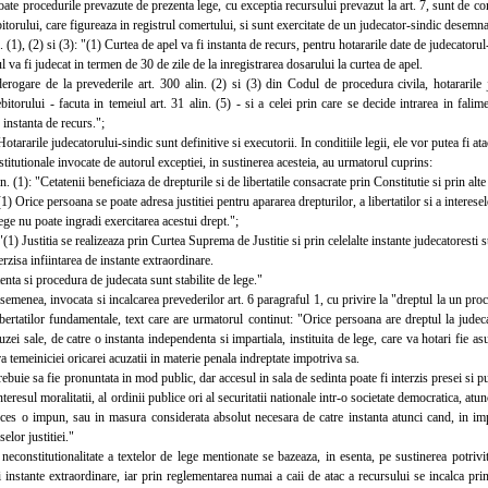
te procedurile prevazute de prezenta lege, cu exceptia recursului prevazut la art. 7, sunt de com
bitorului, care figureaza in registrul comertului, si sunt exercitate de un judecator-sindic desemnat 
 (1), (2) si (3): "(1) Curtea de apel va fi instanta de recurs, pentru hotararile date de judecatorul-
a fi judecat in termen de 30 de zile de la inregistrarea dosarului la curtea de apel.
gare de la prevederile art. 300 alin. (2) si (3) din Codul de procedura civila, hotararile j
ebitorului - facuta in temeiul art. 31 alin. (5) - si a celei prin care se decide intrarea in falim
instanta de recurs.";
tararile judecatorului-sindic sunt definitive si executorii. In conditiile legii, ele vor putea fi at
tutionale invocate de autorul exceptiei, in sustinerea acesteia, au urmatorul cuprins:
 (1): "Cetatenii beneficiaza de drepturile si de libertatile consacrate prin Constitutie si prin alte 
) Orice persoana se poate adresa justitiei pentru apararea drepturilor, a libertatilor si a interesel
e nu poate ingradi exercitarea acestui drept.";
1) Justitia se realizeaza prin Curtea Suprema de Justitie si prin celelalte instante judecatoresti st
zisa infiintarea de instante extraordinare.
a si procedura de judecata sunt stabilite de lege."
menea, invocata si incalcarea prevederilor art. 6 paragraful 1, cu privire la "dreptul la un proc
ibertatilor fundamentale, text care are urmatorul continut: "Orice persoana are dreptul la jude
uzei sale, de catre o instanta independenta si impartiala, instituita de lege, care va hotari fie asu
ra temeiniciei oricarei acuzatii in materie penala indreptate impotriva sa.
uie sa fie pronuntata in mod public, dar accesul in sala de sedinta poate fi interzis presei si pu
nteresul moralitatii, al ordinii publice ori al securitatii nationale intr-o societate democratica, atu
oces o impun, sau in masura considerata absolut necesara de catre instanta atunci cand, in impr
selor justitiei."
onstitutionalitate a textelor de lege mentionate se bazeaza, in esenta, pe sustinerea potrivit 
ei instante extraordinare, iar prin reglementarea numai a caii de atac a recursului se incalca princi