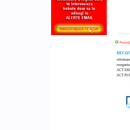
Anunţă
DECIZI
referitoar
reorganiza
ACT EM
ACT PUB