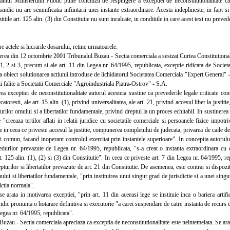
l Ministerului Public pune concluzii de respingere a exceptiei de neconstitutionalitate ca f
sindic nu are semnificatia infiintarii unei instante extraordinare. Acesta indeplineste, in fapt si 
itiile art. 125 alin. (3) din Constitutie nu sunt incalcate, in conditiile in care acest text nu preve
e actele si lucrarile dosarului, retine urmatoarele:
a din 12 octombrie 2001 Tribunalul Buzau - Sectia comerciala a sesizat Curtea Constitutionala c
. 1, 2 si 3, precum si ale art. 11 din Legea nr. 64/1995, republicata, exceptie ridicata de Soc
 obiect solutionarea actiunii introduse de lichidatorul Societatea Comerciala "Expert General" 
i falite a Societatii Comerciale "Agroindustriala Piatra-Ostrov" - S.A.
xceptiei de neconstitutionalitate autorul acesteia sustine ca prevederile legale criticate contr
catoresti, ale art. 15 alin. (1), privind universalitatea, ale art. 21, privind accesul liber la justi
urilor omului si a libertatilor fundamentale, privind dreptul la un proces echitabil. In sustinerea 
te "creeaza tertilor aflati in relatii juridice cu societatile comerciale si persoanele fizice impo
e in ceea ce priveste accesul la justitie, compunerea completului de judecata, privarea de caile d
i comun, facand inoperant controlul exercitat prin instantele superioare". In conceptia autorului
edurilor prevazute de Legea nr. 64/1995, republicata, "s-a creat o instanta extraordinara c
t. 125 alin. (1), (2) si (3) din Constitutie". In ceea ce priveste art. 7 din Legea nr. 64/1995, re
pturilor si libertatilor prevazute de art. 21 din Constitutie. De asemenea, este contrar si dispozi
ului si libertatilor fundamentale, "prin instituirea unui singur grad de jurisdictie si a unei sing
ictia normala".
rata in motivarea exceptiei, "prin art. 11 din aceeasi lege se instituie inca o bariera artificia
ndic pronunta o hotarare definitiva si executorie "a carei suspendare de catre instanta de recurs es
Legea nr. 64/1995, republicata".
au - Sectia comerciala apreciaza ca exceptia de neconstitutionalitate este neintemeiata. Se arat