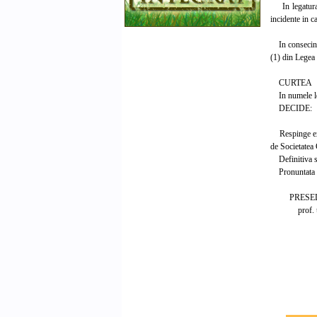
In legatura cu
incidente in ca
In consecinta, 
(1) din Legea 
CURTEA
In numele le
DECIDE:
Respinge excep
de Societatea
Definitiva si
Pronuntata in
PRESEDIN
prof. uni
Magistr
Mihai 