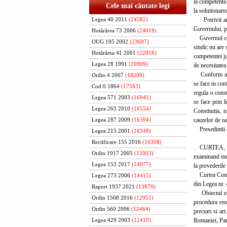
la competenta 
Cele mai căutate legi
la solutionare
Potrivit art.
Legea 40 2011
(24582)
Guvernului, pe
Hotărârea 73 2006
(24018)
Guvernul consi
OUG 195 2002
(23697)
sindic nu are 
Hotărârea 41 2001
(22816)
competentei ju
Legea 28 1991
(20909)
de necesitatea 
Conform apreci
Ordin 4 2007
(18298)
se face in con
Cod 0 1864
(17563)
regula o const
Legea 571 2003
(16941)
se face prin l
Legea 263 2010
(16554)
Constitutia, 
cauzelor de na
Legea 287 2009
(16394)
Presedintii c
Legea 215 2001
(16348)
Rectificare 155 2016
(16308)
CURTEA,
Ordin 1917 2005
(15003)
examinand inch
Legea 153 2017
(14977)
la prevederile
Curtea Constitu
Legea 273 2006
(14415)
din Legea nr. 
Raport 1937 2021
(13879)
Obiectul excep
Ordin 1508 2016
(12951)
procedura reor
Ordin 560 2006
(12464)
precum si art
Romaniei, Part
Legea 429 2003
(12410)