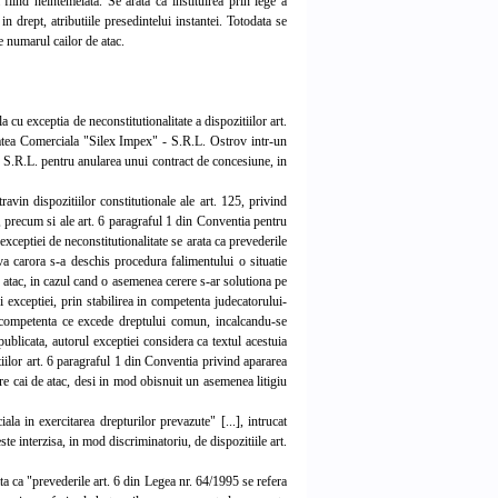
iind neintemeiata. Se arata ca instituirea prin lege a
in drept, atributiile presedintelui instantei. Totodata se
de numarul cailor de atac.
u exceptia de neconstitutionalitate a dispozitiilor art.
ietatea Comerciala "Silex Impex" - S.R.L. Ostrov intr-un
- S.R.L. pentru anularea unui contract de concesiune, in
avin dispozitiilor constitutionale ale art. 125, privind
tie, precum si ale art. 6 paragraful 1 din Conventia pentru
exceptiei de neconstitutionalitate se arata ca prevederile
triva carora s-a deschis procedura falimentului o situatie
e atac, in cazul cand o asemenea cerere s-ar solutiona pe
 exceptiei, prin stabilirea in competenta judecatorului-
u competenta ce excede dreptului comun, incalcandu-se
publicata, autorul exceptiei considera ca textul acestuia
tiilor art. 6 paragraful 1 din Conventia privind apararea
ure cai de atac, desi in mod obisnuit un asemenea litigiu
la in exercitarea drepturilor prevazute" [...], intrucat
te interzisa, in mod discriminatoriu, de dispozitiile art.
a ca "prevederile art. 6 din Legea nr. 64/1995 se refera