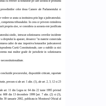
mai cu referire la hotararile pe care aceasta le pronunta
 presedintilor celor doua Camere ale Parlamentului si
edere se arata ca instituirea prin lege a judecatorului-
t, competenta tribunalului. In ceea ce priveste extinderea
rii propriu-zise, se considera ca aceasta este justificata
rului-sindic, intrucat solutionarea cererilor incidente
e a dreptului la aparare, deoarece "in materie comerciala
ntarea cailor de atac impotriva hotararilor judecatoresti
risprudenta Curtii Constitutionale, care a stabilit ca nici
stenta mai multor grade de jurisdictie in solutionarea
neconstitutionalitate.
ncluziile procurorului, dispozitiile criticate, raportate
tie, precum si ale art. 1 alin. (1), ale art. 2, 3, 12 si 23
si ale art. 11 din Legea nr. 64 din 22 iunie 1995 privind
nr. 608 din 13 decembrie 1999 [art. 7 alin. (2) si (3),
in 30 ianuarie 2002, publicata in Monitorul Oficial al