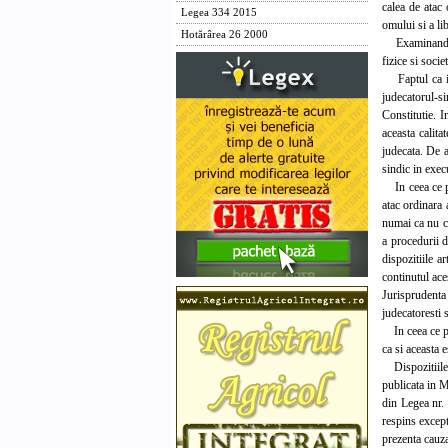
calea de atac 
Legea 334 2015
omului si a li
Hotărârea 26 2000
Examinand exc
fizice si socie
Faptul ca intr
judecatorul-si
Constitutie. I
aceasta calita
judecata. De a
sindic in execu
In ceea ce pri
atac ordinara 
numai ca nu co
a procedurii d
dispozitiile a
continutul ace
Jurisprudenta 
judecatoresti s
In ceea ce pri
ca si aceasta 
Dispozitiile a
publicata in M
din Legea nr. 
respins except
prezenta cauza