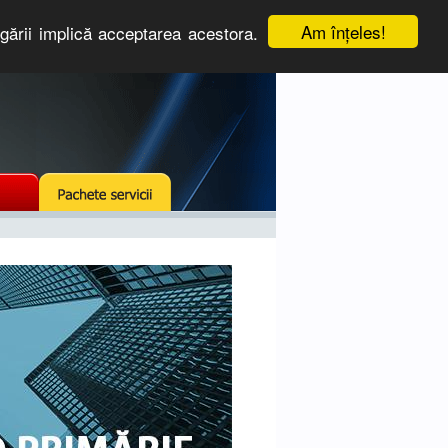
Am înţeles!
igării implică acceptarea acestora.