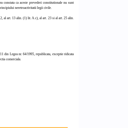
ea constata ca aceste prevederi constitutionale nu sunt
ncipiului neretroactivitatii legii civile.
al art. 13 alin. (1) lit. A.c), al art. 23 si al art. 25 alin.
. 11 din Legea nr. 64/1995, republicata, exceptie ridicata
ctia comerciala.