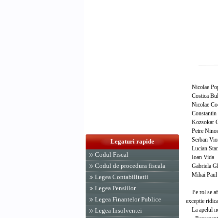
Nicolae Po
Costica Bu
Nicolae Coc
Constantin 
Kozsokar G
Petre Nino
Serban Viore
Legaturi rapide
Lucian Sta
Codul Fiscal
Ioan Vida
Codul de procedura fiscala
Gabriela G
Mihai Paul C
Legea Contabilitatii
Legea Pensiilor
Pe rol se afla
Legea Finantelor Publice
exceptie ridi
La apelul nomi
Legea Insolventei