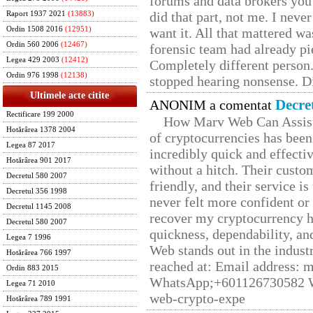
forums and data brokers you 
did that part, not me. I neve
Raport 1937 2021
(13883)
Ordin 1508 2016
(12951)
want it. All that mattered w
Ordin 560 2006
(12467)
forensic team had already pie
Legea 429 2003
(12412)
Completely different person
Ordin 976 1998
(12138)
stopped hearing nonsense. Di
Ultimele acte citite
Decre
ANONIM a comentat
Rectificare 199 2000
How Marv Web Can Assist
Hotărârea 1378 2004
of cryptocurrencies has be
Legea 87 2017
incredibly quick and effecti
Hotărârea 901 2017
without a hitch. Their custo
Decretul 580 2007
friendly, and their service i
Decretul 356 1998
never felt more confident or
Decretul 1145 2008
recover my cryptocurrency h
Decretul 580 2007
quickness, dependability, an
Legea 7 1996
Web stands out in the indus
Hotărârea 766 1997
reached at: Email address:
Ordin 883 2015
WhatsApp;+601126730582 W
Legea 71 2010
web-crypto-expe
Hotărârea 789 1991