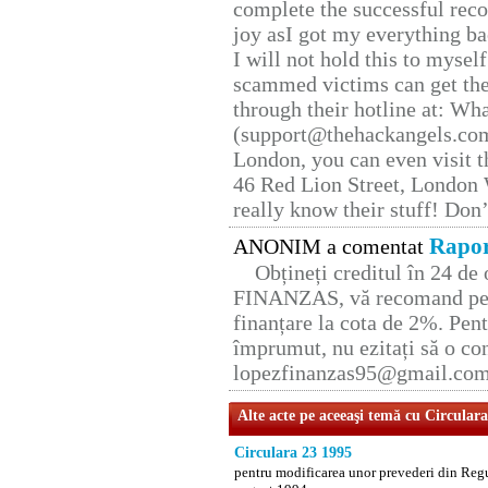
complete the successful reco
joy asI got my everything bac
I will not hold this to myself
scammed victims can get the
through their hotline at: W
(support@thehackangels.com
London, you can even visit th
46 Red Lion Street, London
really know their stuff! Don’
Rapor
ANONIM a comentat
Obțineți creditul în 24 d
FINANZAS, vă recomand pent
finanțare la cota de 2%. Pent
împrumut, nu ezitați să o con
lopezfinanzas95@gmail.co
Alte acte pe aceeaşi temă cu Circular
Circulara 23 1995
pentru modificarea unor prevederi din Regu