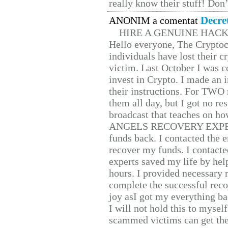
really know their stuff! Don’
Decre
ANONIM a comentat
HIRE A GENUINE HAC
Hello everyone, The Cryptocu
individuals have lost their c
victim. Last October I was 
invest in Crypto. I made an i
their instructions. For TWO 
them all day, but I got no re
broadcast that teaches on h
ANGELS RECOVERY EXPERT. H
funds back. I contacted the 
recover my funds. I contact
experts saved my life by hel
hours. I provided necessary 
complete the successful reco
joy asI got my everything bac
I will not hold this to myself
scammed victims can get the