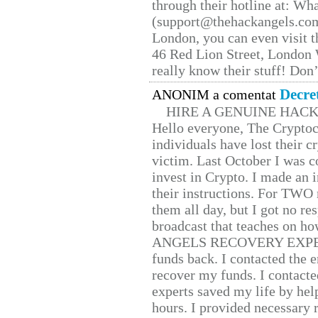
through their hotline at: W
(support@thehackangels.com
London, you can even visit th
46 Red Lion Street, London
really know their stuff! Don’
Decre
ANONIM a comentat
HIRE A GENUINE HAC
Hello everyone, The Cryptocu
individuals have lost their c
victim. Last October I was 
invest in Crypto. I made an i
their instructions. For TWO 
them all day, but I got no re
broadcast that teaches on h
ANGELS RECOVERY EXPERT. H
funds back. I contacted the 
recover my funds. I contact
experts saved my life by hel
hours. I provided necessary 