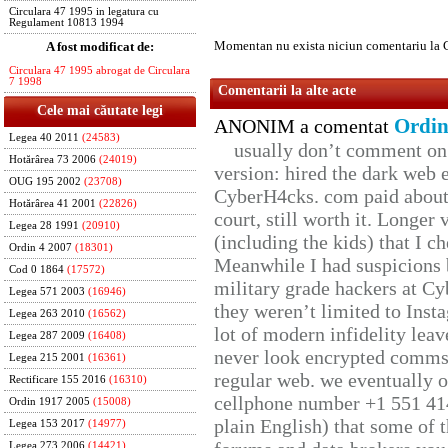
Circulara 47 1995 in legatura cu
Regulament 10813 1994
Momentan nu exista niciun comentariu la C
A fost modificat de:
Circulara 47 1995 abrogat de Circulara
7 1998
Comentarii la alte acte
Cele mai căutate legi
Ordin
ANONIM a comentat
Legea 40 2011
(24583)
usually don’t comment on t
Hotărârea 73 2006
(24019)
version: hired the dark web 
OUG 195 2002
(23708)
CyberH4cks. com paid about 
Hotărârea 41 2001
(22826)
court, still worth it. Longer
Legea 28 1991
(20910)
(including the kids) that I ch
Ordin 4 2007
(18301)
Meanwhile I had suspicions 
Cod 0 1864
(17572)
military grade hackers at Cy
Legea 571 2003
(16946)
they weren’t limited to Inst
Legea 263 2010
(16562)
lot of modern infidelity leav
Legea 287 2009
(16408)
never look encrypted comms, 
Legea 215 2001
(16361)
regular web. we eventually 
Rectificare 155 2016
(16310)
cellphone number +1 551 41
Ordin 1917 2005
(15008)
plain English) that some of t
Legea 153 2017
(14977)
Legea 273 2006
(14421)