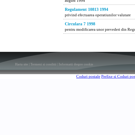
august 1994
Regulament 10813 1994
privind efectuarea operatiunilor valutare
Circulara 7 1998
pentru modificarea unor prevederi din Regu
Harta site
|
Termeni si conditii
|
Informatii despre cookie
Coduri postale
Prefixe si Coduri po