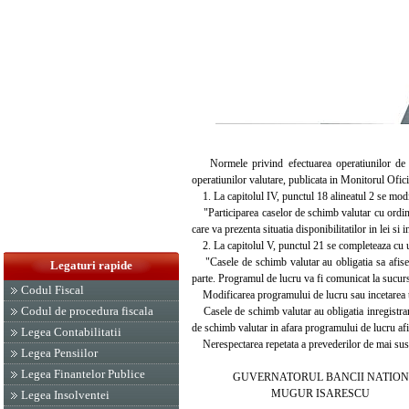
Normele privind efectuarea operatiunilor de sc
operatiunilor valutare, publicata in Monitorul Ofi
1. La capitolul IV, punctul 18 alineatul 2 se modi
"Participarea caselor de schimb valutar cu ordine d
care va prezenta situatia disponibilitatilor in lei si 
2. La capitolul V, punctul 21 se completeaza cu u
"Casele de schimb valutar au obligatia sa afiseze
Legaturi rapide
parte. Programul de lucru va fi comunicat la sucurs
Codul Fiscal
Modificarea programului de lucru sau incetarea te
Codul de procedura fiscala
Casele de schimb valutar au obligatia inregistrarii
de schimb valutar in afara programului de lucru afi
Legea Contabilitatii
Nerespectarea repetata a prevederilor de mai sus p
Legea Pensiilor
Legea Finantelor Publice
GUVERNATORUL BANCII NATIONAL
MUGUR ISARESCU
Legea Insolventei