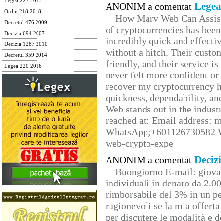
Legea 227 2015
Legea
ANONIM a comentat
Ordin 218 2018
How Marv Web Can Assist
Decretul 476 2009
of cryptocurrencies has be
Decizia 694 2007
incredibly quick and effecti
Decizia 1287 2010
without a hitch. Their custo
Decretul 359 2014
friendly, and their service i
Legea 220 2016
never felt more confident or
recover my cryptocurrency h
quickness, dependability, an
Web stands out in the indus
reached at: Email address:
WhatsApp;+601126730582 W
web-crypto-expe
Deciz
ANONIM a comentat
Buongiorno E-mail: giova
individuali in denaro da 2.00
rimborsabile del 3% in un pe
ragionevoli se la mia offerta
per discutere le modalità e 