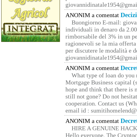
giovannidinatale1954@­gmai
Deciz
ANONIM a comentat
Buongiorno E-mail: giova
individuali in denaro da 2.00
rimborsabile del 3% in un pe
ragionevoli se la mia offerta
per discutere le modalità e 
giovannidinatale1954@­gmai
Decre
ANONIM a comentat
What type of loan do you 
Mortgage Business capital (s
hope and think that there is
still not gone? Do not hesita
cooperation. Contact us (W
email id : sumitihomelend
Decre
ANONIM a comentat
HIRE A GENUINE HAC
Hello everyone, The Cryptocu