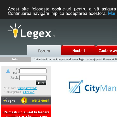
Acest site foloseşte cookie-uri pentru a vă asigura 
Continuarea navigării implică acceptarea acestora.
Mai 
Nou :
Legex.ro - portal de legislatie romaneasca. Un serviciu oferit g
Info :
Creându-vă un cont pe portalul www.legex.ro aveţi posibilitatea să fiţi
Info :
www.tntauto.ro - Managementul Integrat al Parcului Auto
E-
mail:
Parola:
Nu ai cont?
Inregistreaza-te
Ai uitat parola?
Click aici