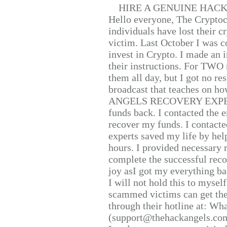
HIRE A GENUINE HAC
Hello everyone, The Cryptocu
individuals have lost their c
victim. Last October I was 
invest in Crypto. I made an i
their instructions. For TWO 
them all day, but I got no re
broadcast that teaches on h
ANGELS RECOVERY EXPERT. H
funds back. I contacted the 
recover my funds. I contact
experts saved my life by hel
hours. I provided necessary 
complete the successful reco
joy asI got my everything bac
I will not hold this to myself
scammed victims can get the
through their hotline at: W
(support@thehackangels.com