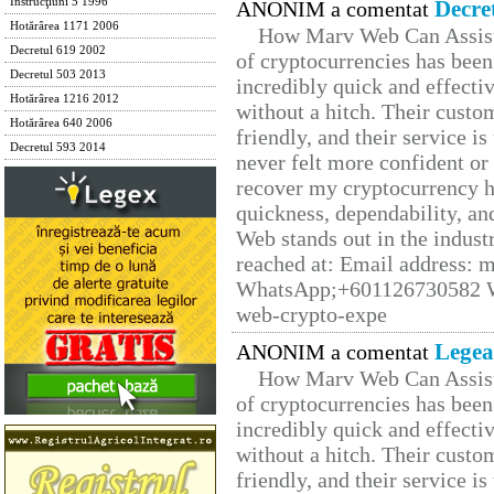
Instrucţiuni 5 1996
Decre
ANONIM a comentat
Hotărârea 1171 2006
How Marv Web Can Assist
Decretul 619 2002
of cryptocurrencies has be
Decretul 503 2013
incredibly quick and effecti
Hotărârea 1216 2012
without a hitch. Their custo
Hotărârea 640 2006
friendly, and their service i
Decretul 593 2014
never felt more confident or
recover my cryptocurrency h
quickness, dependability, an
Web stands out in the indus
reached at: Email address:
WhatsApp;+601126730582 W
web-crypto-expe
Legea
ANONIM a comentat
How Marv Web Can Assist
of cryptocurrencies has be
incredibly quick and effecti
without a hitch. Their custo
friendly, and their service i