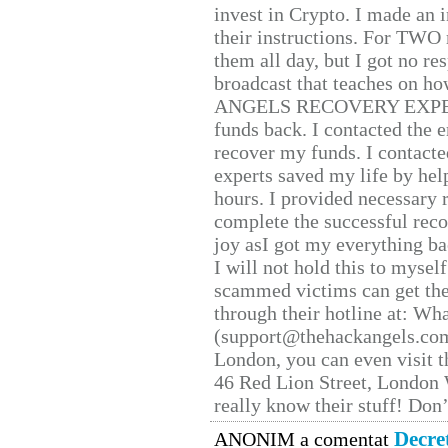
invest in Crypto. I made an i
their instructions. For TWO 
them all day, but I got no re
broadcast that teaches on h
ANGELS RECOVERY EXPERT. H
funds back. I contacted the 
recover my funds. I contact
experts saved my life by hel
hours. I provided necessary 
complete the successful reco
joy asI got my everything bac
I will not hold this to myself
scammed victims can get the
through their hotline at: W
(support@thehackangels.com
London, you can even visit th
46 Red Lion Street, London
really know their stuff! Don’
Decre
ANONIM a comentat