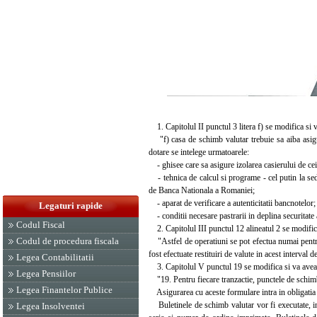
1. Capitolul II punctul 3 litera f) se modifica si 
"f) casa de schimb valutar trebuie sa aiba asigura
dotare se intelege urmatoarele:
- ghisee care sa asigure izolarea casierului de ceila
- tehnica de calcul si programe - cel putin la sediu
de Banca Nationala a Romaniei;
- aparat de verificare a autenticitatii bancnotelor;
Legaturi rapide
- conditii necesare pastrarii in deplina securitate 
Codul Fiscal
2. Capitolul III punctul 12 alineatul 2 se modific
Codul de procedura fiscala
"Astfel de operatiuni se pot efectua numai pentru
fost efectuate restituiri de valute in acest interval 
Legea Contabilitatii
3. Capitolul V punctul 19 se modifica si va avea
Legea Pensiilor
"19. Pentru fiecare tranzactie, punctele de schimb
Legea Finantelor Publice
Asigurarea cu aceste formulare intra in obligatia 
Buletinele de schimb valutar vor fi executate, inr
Legea Insolventei