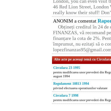
London, you can even visit th
46 Red Lion Street, London
really know their stuff! Don’
Rapor
ANONIM a comentat
Obțineți creditul în 24 d
FINANZAS, vă recomand pent
finanțare la cota de 2%. Pent
împrumut, nu ezitați să o con
lopezfinanzas95@gmail.co
Alte acte pe aceeaşi temă cu Circular
Circulara 23 1995
pentru modificarea unor prevederi din Regu
august 1994
Regulament 10813 1994
privind efectuarea operatiunilor valutare
Circulara 7 1998
pentru modificarea unor prevederi din Regu