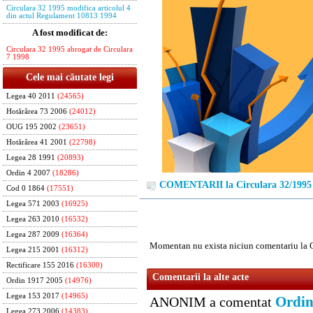
Circulara 32 1995 modifica articolul 4
din actul Regulament 10813 1994
A fost modificat de:
Circulara 32 1995 abrogat de Circulara
7 1998
Cele mai căutate legi
Legea 40 2011
(24565)
Hotărârea 73 2006
(24012)
OUG 195 2002
(23651)
Hotărârea 41 2001
(22798)
Legea 28 1991
(20893)
Ordin 4 2007
(18286)
COMENTARII la Circulara 32/1995
Cod 0 1864
(17551)
Legea 571 2003
(16925)
Legea 263 2010
(16532)
Legea 287 2009
(16364)
Momentan nu exista niciun comentariu la C
Legea 215 2001
(16312)
Rectificare 155 2016
(16300)
Comentarii la alte acte
Ordin 1917 2005
(14976)
Legea 153 2017
(14965)
Ordin
ANONIM a comentat
Legea 273 2006
(14383)