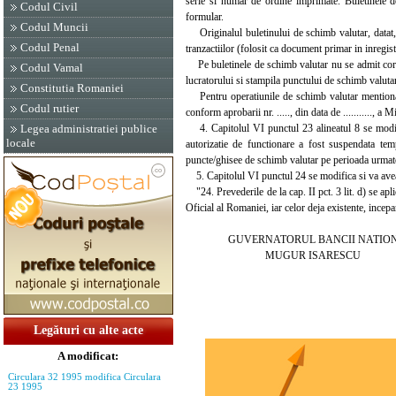
serie si numar de ordine imprimate. Buletinele de
Codul Civil
formular.
Codul Muncii
Originalul buletinului de schimb valutar, datat, 
Codul Penal
tranzactiilor (folosit ca document primar in inregistr
Pe buletinele de schimb valutar nu se admit corec
Codul Vamal
lucratorului si stampila punctului de schimb valutar
Constitutia Romaniei
Pentru operatiunile de schimb valutar mentionate
Codul rutier
conform aprobarii nr. ....., din data de ..........., a Mini
4. Capitolul VI punctul 23 alineatul 8 se modific
Legea administratiei publice
locale
autorizatie de functionare a fost suspendata temp
puncte/ghisee de schimb valutar pe perioada urmatoa
5. Capitolul VI punctul 24 se modifica si va ave
"24. Prevederile de la cap. II pct. 3 lit. d) se apl
Oficial al Romaniei, iar celor deja existente, incep
GUVERNATORUL BANCII NATIONAL
MUGUR ISARESCU
Legături cu alte acte
A modificat:
Circulara 32 1995 modifica Circulara
23 1995