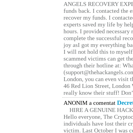
ANGELS RECOVERY EXPERT. H
funds back. I contacted the 
recover my funds. I contact
experts saved my life by hel
hours. I provided necessary 
complete the successful reco
joy asI got my everything bac
I will not hold this to myself
scammed victims can get the
through their hotline at: W
(support@thehackangels.com
London, you can even visit th
46 Red Lion Street, London
really know their stuff! Don’
Decre
ANONIM a comentat
HIRE A GENUINE HAC
Hello everyone, The Cryptocu
individuals have lost their c
victim. Last October I was 