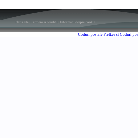
Harta site
|
Termeni si conditii
|
Informatii despre cookie
Coduri postale
Prefixe si Coduri po