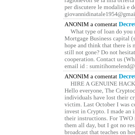
ragionevoli se la mia offerta
per discutere le modalità e 
giovannidinatale1954@­gmai
Decre
ANONIM a comentat
What type of loan do you 
Mortgage Business capital (s
hope and think that there is
still not gone? Do not hesita
cooperation. Contact us (W
email id : sumitihomelend
Decre
ANONIM a comentat
HIRE A GENUINE HAC
Hello everyone, The Cryptocu
individuals have lost their c
victim. Last October I was 
invest in Crypto. I made an i
their instructions. For TWO 
them all day, but I got no re
broadcast that teaches on h