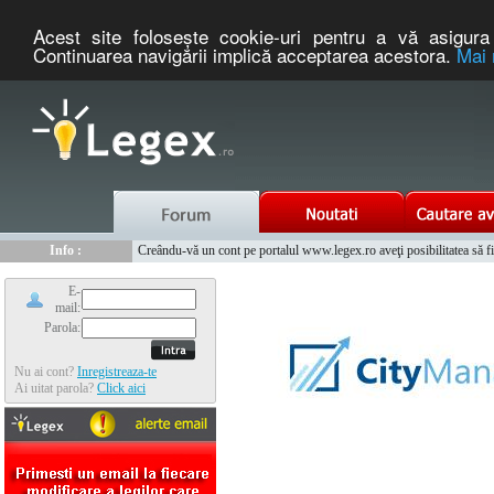
Acest site foloseşte cookie-uri pentru a vă asigura 
Continuarea navigării implică acceptarea acestora.
Mai 
Nou :
Legex.ro - portal de legislatie romaneasca. Un serviciu oferit g
Info :
Creându-vă un cont pe portalul www.legex.ro aveţi posibilitatea să fiţi
Info :
www.tntauto.ro - Managementul Integrat al Parcului Auto
E-
mail:
Parola:
Nu ai cont?
Inregistreaza-te
Ai uitat parola?
Click aici