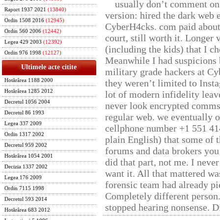
usually don’t comment on t
Raport 1937 2021
(13840)
version: hired the dark web 
Ordin 1508 2016
(12945)
CyberH4cks. com paid about 
Ordin 560 2006
(12442)
court, still worth it. Longer
Legea 429 2003
(12392)
(including the kids) that I ch
Ordin 976 1998
(12127)
Meanwhile I had suspicions 
Ultimele acte citite
military grade hackers at Cy
Hotărârea 1188 2000
they weren’t limited to Inst
Hotărârea 1285 2012
lot of modern infidelity leav
Decretul 1056 2004
never look encrypted comms, 
Decretul 86 1993
regular web. we eventually 
Legea 337 2009
cellphone number +1 551 41
Ordin 1317 2002
plain English) that some of t
Decretul 959 2002
forums and data brokers you 
Hotărârea 1054 2001
did that part, not me. I neve
Decizia 1337 2002
want it. All that mattered w
Legea 176 2009
forensic team had already pie
Ordin 7115 1998
Completely different person
Decretul 593 2014
stopped hearing nonsense. Di
Hotărârea 683 2012