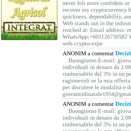
never felt more confident or
recover my cryptocurrency h
quickness, dependability, an
Web stands out in the indus
reached at: Email address:
WhatsApp;+601126730582 W
web-crypto-expe
Deciz
ANONIM a comentat
Buongiorno E-mail: giova
individuali in denaro da 2.00
rimborsabile del 3% in un pe
ragionevoli se la mia offerta
per discutere le modalità e 
giovannidinatale1954@­gmai
Deciz
ANONIM a comentat
Buongiorno E-mail: giova
individuali in denaro da 2.00
rimborsabile del 3% in un pe