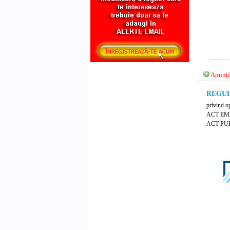
Anunţă
REGULA
privind op
ACT EM
ACT PUB