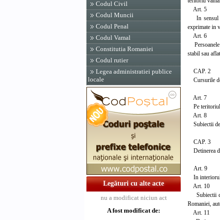
teritoriu vama
Codul Civil
Art. 5
Codul Muncii
In sensul pre
Codul Penal
exprimate in v
Art. 6
Codul Vamal
Persoanele ce 
Constitutia Romaniei
stabil sau afl
Codul rutier
CAP. 2
Legea administratiei publice
locale
Cursurile de 
Art. 7
Pe teritoriul 
Art. 8
Subiectii de d
CAP. 3
Detinerea de d
Art. 9
In interiorul 
Legături cu alte acte
Art. 10
Subiectii de d
nu a modificat niciun act
Romaniei, aut
A fost modificat de:
Art. 11