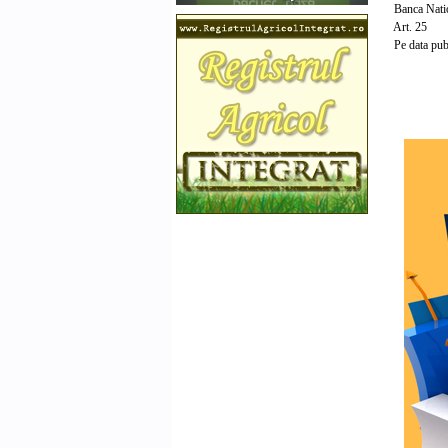
Banca Nationa
Art. 25
Pe data publi