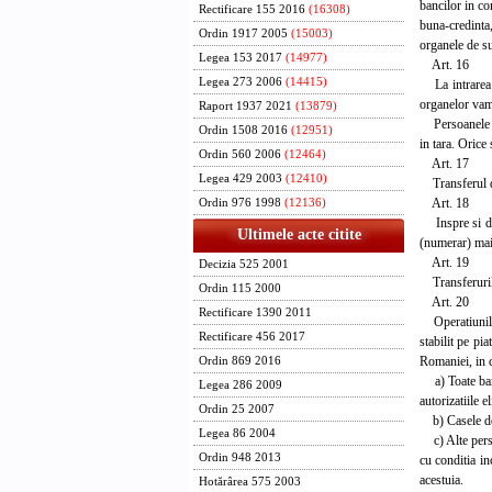
bancilor in co
Rectificare 155 2016
(16308)
buna-credinta
Ordin 1917 2005
(15003)
organele de su
Legea 153 2017
(14977)
Art. 16
Legea 273 2006
(14415)
La intrarea in
organelor vama
Raport 1937 2021
(13879)
Persoanele fiz
Ordin 1508 2016
(12951)
in tara. Orice
Ordin 560 2006
(12464)
Art. 17
Legea 429 2003
(12410)
Transferul de 
Art. 18
Ordin 976 1998
(12136)
Inspre si din
Ultimele acte citite
(numerar) mai 
Art. 19
Decizia 525 2001
Transferurile 
Ordin 115 2000
Art. 20
Rectificare 1390 2011
Operatiunile c
Rectificare 456 2017
stabilit pe pi
Romaniei, in c
Ordin 869 2016
a) Toate banci
Legea 286 2009
autorizatiile 
Ordin 25 2007
b) Casele de 
Legea 86 2004
c) Alte persoa
Ordin 948 2013
cu conditia in
acestuia.
Hotărârea 575 2003