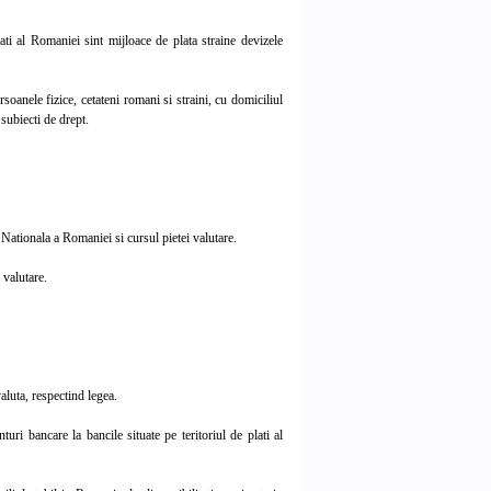
ti al Romaniei sint mijloace de plata straine devizele
oanele fizice, cetateni romani si straini, cu domiciliul
subiecti de drept.
Nationala a Romaniei si cursul pietei valutare.
 valutare.
aluta, respectind legea.
ri bancare la bancile situate pe teritoriul de plati al