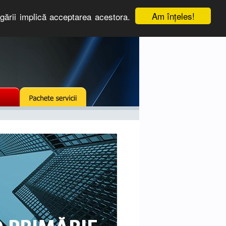
Am înţeles!
igării implică acceptarea acestora.