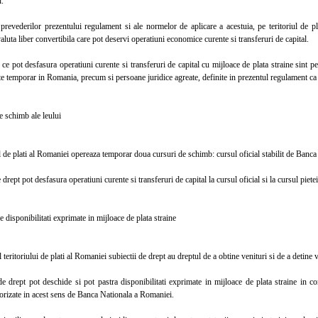
l.
vederilor prezentului regulament si ale normelor de aplicare a acestuia, pe teritoriul de pla
aluta liber convertibila care pot deservi operatiuni economice curente si transferuri de capital.
pot desfasura operatiuni curente si transferuri de capital cu mijloace de plata straine sint pers
ate temporar in Romania, precum si persoane juridice agreate, definite in prezentul regulament ca 
schimb ale leului
de plati al Romaniei opereaza temporar doua cursuri de schimb: cursul oficial stabilit de Banca 
rept pot desfasura operatiuni curente si transferuri de capital la cursul oficial si la cursul pietei
isponibilitati exprimate in mijloace de plata straine
teritoriului de plati al Romaniei subiectii de drept au dreptul de a obtine venituri si de a detine v
rept pot deschide si pot pastra disponibilitati exprimate in mijloace de plata straine in contu
orizate in acest sens de Banca Nationala a Romaniei.