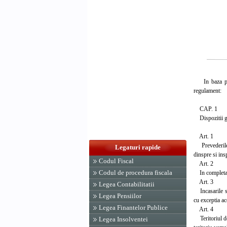
In baza prev
regulament:
CAP. 1
Dispozitii g
Art. 1
Prevederile p
Legaturi rapide
dinspre si insp
Codul Fiscal
Art. 2
Codul de procedura fiscala
In completare
Art. 3
Legea Contabilitatii
Incasarile si
Legea Pensiilor
cu exceptia ac
Legea Finantelor Publice
Art. 4
Teritoriul de 
Legea Insolventei