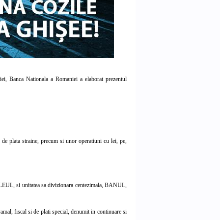
ei, Banca Nationala a Romaniei a elaborat prezentul
de plata straine, precum si unor operatiuni cu lei, pe,
a, LEUL, si unitatea sa divizionara centezimala, BANUL,
al, fiscal si de plati special, denumit in continuare si