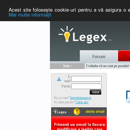
Acest site foloseşte cookie-uri pentru a vă asigura o e
Mai multe informaţii
Nou :
Legex.ro - portal de legislati
Info :
Creându-vă un cont pe portalul ww
Info :
www.tntauto.ro - Managementul 
E-
mail:
Parola:
Nu ai cont?
Inregistreaza-te
Ai uitat parola?
Click aici