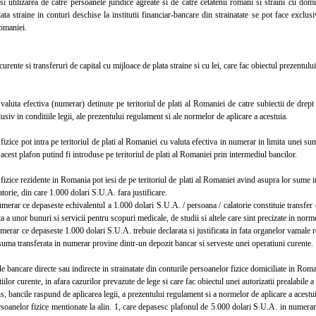
tilizarea de catre persoanele juridice agreate si de catre cetatenii romani si straini cu domic
ata straine in conturi deschise la institutii financiar-bancare din strainatate se pot face exclus
omaniei.
ente si transferuri de capital cu mijloace de plata straine si cu lei, care fac obiectul prezentul
ta efectiva (numerar) detinute pe teritoriul de plati al Romaniei de catre subiectii de drept pot
siv in conditiile legii, ale prezentului regulament si ale normelor de aplicare a acestuia.
ice pot intra pe teritoriul de plati al Romaniei cu valuta efectiva in numerar in limita unei s
acest plafon putind fi introduse pe teritoriul de plati al Romaniei prin intermediul bancilor.
zice rezidente in Romania pot iesi de pe teritoriul de plati al Romaniei avind asupra lor sume
atorie, din care 1.000 dolari S.U.A. fara justificare.
r ce depaseste echivalentul a 1.000 dolari S.U.A. / persoana / calatorie constituie transfer de
ta a unor bunuri si servicii pentru scopuri medicale, de studii si altele care sint precizate in nor
r ce depaseste 1.000 dolari S.U.A. trebuie declarata si justificata in fata organelor vamale ro
suma transferata in numerar provine dintr-un depozit bancar si serveste unei operatiuni curente.
bancare directe sau indirecte in strainatate din conturile persoanelor fizice domiciliate in Roma
tiilor curente, in afara cazurilor prevazute de lege si care fac obiectul unei autorizatii prealabile 
 bancile raspund de aplicarea legii, a prezentului regulament si a normelor de aplicare a acestui
nelor fizice mentionate la alin. 1, care depasesc plafonul de 5.000 dolari S.U.A. in numerar, p