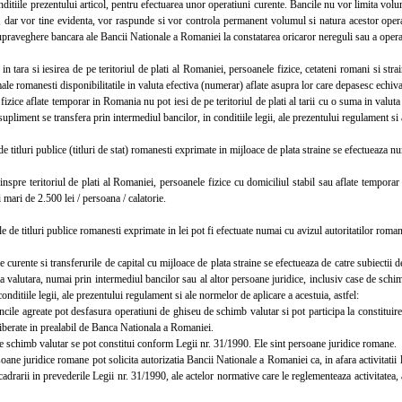
nditiile prezentului articol, pentru efectuarea unor operatiuni curente. Bancile nu vor limita volu
, dar vor tine evidenta, vor raspunde si vor controla permanent volumul si natura acestor opera
praveghere bancara ale Bancii Nationale a Romaniei la constatarea oricaror nereguli sau a opera
 tara si iesirea de pe teritoriul de plati al Romaniei, persoanele fizice, cetateni romani si stra
le romanesti disponibilitatile in valuta efectiva (numerar) aflate asupra lor care depasesc echiv
ice aflate temporar in Romania nu pot iesi de pe teritoriul de plati al tarii cu o suma in valuta 
 supliment se transfera prin intermediul bancilor, in conditiile legii, ale prezentului regulament si
titluri publice (titluri de stat) romanesti exprimate in mijloace de plata straine se efectueaza n
spre teritoriul de plati al Romaniei, persoanele fizice cu domiciliul stabil sau aflate tempor
mari de 2.500 lei / persoana / calatorie.
de titluri publice romanesti exprimate in lei pot fi efectuate numai cu avizul autoritatilor roma
urente si transferurile de capital cu mijloace de plata straine se efectueaza de catre subiectii de
ata valutara, numai prin intermediul bancilor sau al altor persoane juridice, inclusiv case de sch
onditiile legii, ale prezentului regulament si ale normelor de aplicare a acestuia, astfel:
le agreate pot desfasura operatiuni de ghiseu de schimb valutar si pot participa la constituire
eliberate in prealabil de Banca Nationala a Romaniei.
schimb valutar se pot constitui conform Legii nr. 31/1990. Ele sint persoane juridice romane.
ne juridice romane pot solicita autorizatia Bancii Nationale a Romaniei ca, in afara activitatii 
cadrarii in prevederile Legii nr. 31/1990, ale actelor normative care le reglementeaza activitatea,