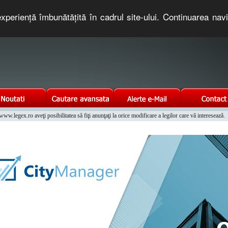
xperienţă îmbunătăţită în cadrul site-ului. Continuarea nav
e romaneasca. Un serviciu oferit gratuit de TNT COMPUTERS
w.legex.ro aveţi posibilitatea să fiţi anunţaţi la orice modificare a legilor care vă interesează.
Integrat al Parcului Auto