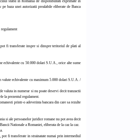
iliul stabil in Romania de disponibilitati exprimate in
iv pe baza unei autorizatii prealabile eliberate de Banca
ui regulament
 fi transferate inspre si dinspre teritoriul de plati al
ume echivalente cu 50.000 dolari S.U.A., orice alte sume
 in valute echivalente cu maximum 5.000 dolari S.U.A. /
 valuta in numerar si nu poate deservi decit tranzactii
mele la prezentul regulament.
manesti printr-o adeverinta bancara din care sa rezulte
nia si ale persoanelor juridice romane nu pot avea decit
a Bancii Nationale a Romaniei, eliberata de la caz la caz.
a.
ot fi transferate in strainatate numai prin intermediul