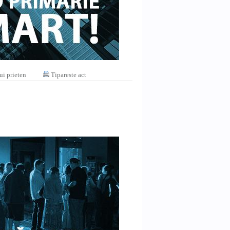
ui prieten
Tipareste act