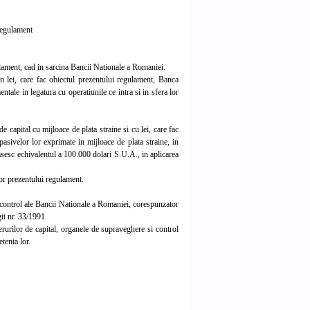
 regulament
gulament, cad in sarcina Bancii Nationale a Romaniei.
in lei, care fac obiectul prezentului regulament, Banca
tale in legatura cu operatiunile ce intra si in sfera lor
 capital cu mijloace de plata straine si cu lei, care fac
pasivelor lor exprimate in mijloace de plata straine, in
epasesc echivalentul a 100.000 dolari S.U.A., in aplicarea
or prezentului regulament.
 control ale Bancii Nationale a Romaniei, corespunzator
gii nr. 33/1991.
erurilor de capital, organele de supraveghere si control
etenta lor.