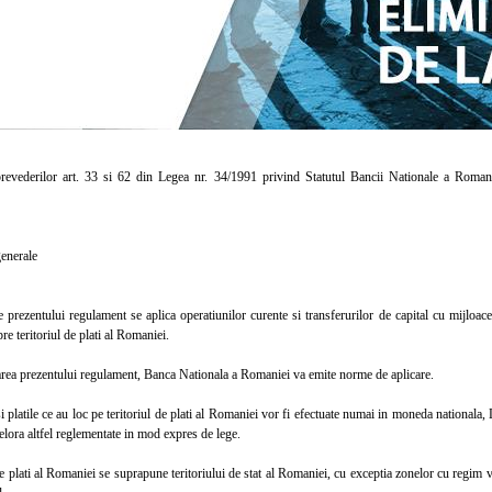
ederilor art. 33 si 62 din Legea nr. 34/1991 privind Statutul Bancii Nationale a Romani
enerale
rezentului regulament se aplica operatiunilor curente si transferurilor de capital cu mijloace 
re teritoriul de plati al Romaniei.
a prezentului regulament, Banca Nationala a Romaniei va emite norme de aplicare.
 platile ce au loc pe teritoriul de plati al Romaniei vor fi efectuate numai in moneda national
elora altfel reglementate in mod expres de lege.
plati al Romaniei se suprapune teritoriului de stat al Romaniei, cu exceptia zonelor cu regim vam