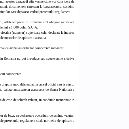
mul acestor tranzactii atita vreme cit le vor considera de
tiuni, documentele care stau la baza acestora, sesizind
tiunilor care depasesc cadrul prezentului regulament.
ini, aflate temporar in Romania, sint obligate sa declare
alentul a 1.000 dolari S.U.A.
efectiva (numerar) superioara celei declarate la intrarea
 ale normelor de aplicare a acestuia.
umai cu avizul autoritatilor competente romanesti.
ar in Romania nu pot introduce sau scoate sume efective
nesti competente.
 drept in mod diferentiat, la cursul oficial sau la cursul
imb valutar autorizate in acest sens de Banca Nationala a
a de case de schimb valutar, in conditiile mentionate in
lor de baza, sa desfasoare operatiuni de schimb valutar,
 ale prezentului regulament si ale normelor de aplicare a