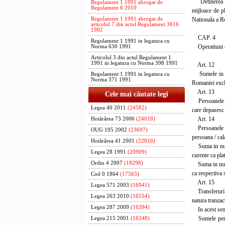
Detinerea si u
Regulament 1 1991 abrogat de
Regulament 6 2010
mijloace de pl
Nationala a R
Regulament 1 1991 abrogat de
articolul 7 din actul Regulament 3616
1992
CAP. 4
Regulament 1 1991 in legatura cu
Operatiuni cur
Norma 630 1991
Articolul 3 din actul Regulament 1
1991 in legatura cu Norma 398 1991
Art. 12
Sumele in valu
Regulament 1 1991 in legatura cu
Norma 371 1991
Romaniei exclu
Art. 13
Cele mai căutate legi
Persoanele fiz
Legea 40 2011
(24582)
care depasesc 
Art. 14
Hotărârea 73 2006
(24018)
Persoanele fi
OUG 195 2002
(23697)
persoana / cal
Hotărârea 41 2001
(22816)
Suma in numera
Legea 28 1991
(20909)
curente ca pla
Ordin 4 2007
(18298)
Suma in numera
ca respectiva 
Cod 0 1864
(17563)
Art. 15
Legea 571 2003
(16941)
Transferurile 
Legea 263 2010
(16554)
natura tranzac
Legea 287 2009
(16394)
In acest sens,
Sumele persoa
Legea 215 2001
(16348)