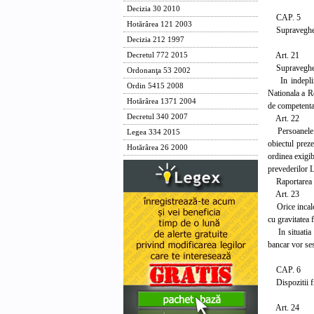
Decizia 30 2010
CAP. 5
Hotărârea 121 2003
Supravegherea 
Decizia 212 1997
Art. 21
Decretul 772 2015
Supravegherea 
Ordonanţa 53 2002
In indeplinir
Ordin 5415 2008
Nationala a Ro
Hotărârea 1371 2004
de competenta
Decretul 340 2007
Art. 22
Persoanele jur
Legea 334 2015
obiectul preze
Hotărârea 26 2000
ordinea exigib
prevederilor L
Raportarea se 
Art. 23
Orice incalca
cu gravitatea 
In situatia co
bancar vor sesi
CAP. 6
Dispozitii f
Art. 24