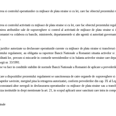
si controlul operatiunilor cu mijloace de plata straine si cu lei, care fac obiectul prezentului
si controlul activitatii cu mijloace de plata straine si cu lei, care fac obiectul prezentului re
ea atributiilor sale de supraveghere si control al activitatii de mijloace de plata straine si 
maniei va colabora cu bancile, ministerele, departamentele si alte agentii si autoritati guvernamen
.
idice autorizate sa desfasoare operatiunile curente cu mijloace de plata straine si transferuri de
ntului regulament, au obligatia sa raporteze Bancii Nationale a Romaniei situatia activelor si 
ilitatii lor, precum si miscarile in conturile nerezidentilor si in balanta activelor straine care d
egii nr. 33/1991.
va face in conditiile stabilite de normele Bancii Nationale a Romaniei de aplicare a prevederil
re a dispozitiilor prezentului regulament se sanctioneaza de catre organele de supraveghere si
faptelor savirsite, mergind pina la retragerea autorizatiei, conform prevederilor din cap. IX al Le
nstatarii altor nereguli in desfasurarea operatiunilor cu mijloace de plata straine sau a transf
za institutiile in drept mentionate la art. 21, in scopul aplicarii unor sanctiuni care intra in comp
inale