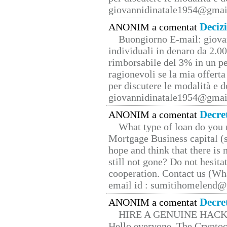
giovannidinatale1954@­gmai
Deciz
ANONIM a comentat
Buongiorno E-mail: giova
individuali in denaro da 2.00
rimborsabile del 3% in un pe
ragionevoli se la mia offerta
per discutere le modalità e 
giovannidinatale1954@­gmai
Decre
ANONIM a comentat
What type of loan do you 
Mortgage Business capital (s
hope and think that there is
still not gone? Do not hesita
cooperation. Contact us (W
email id : sumitihomelend
Decre
ANONIM a comentat
HIRE A GENUINE HAC
Hello everyone, The Cryptocu