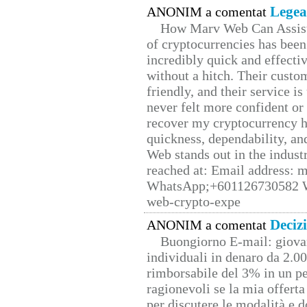
Legea
ANONIM a comentat
How Marv Web Can Assist
of cryptocurrencies has be
incredibly quick and effecti
without a hitch. Their custo
friendly, and their service i
never felt more confident or
recover my cryptocurrency h
quickness, dependability, an
Web stands out in the indus
reached at: Email address:
WhatsApp;+601126730582 W
web-crypto-expe
Deciz
ANONIM a comentat
Buongiorno E-mail: giova
individuali in denaro da 2.00
rimborsabile del 3% in un pe
ragionevoli se la mia offerta
per discutere le modalità e 