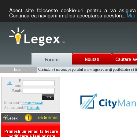
Acest site foloseşte cookie-uri pentru a vă asigura 
Continuarea navigării implică acceptarea acestora.
Mai 
Nou :
Legex.ro - portal de legislatie romaneasca. Un serviciu oferit g
Info :
Creându-vă un cont pe portalul www.legex.ro aveţi posibilitatea să fiţi
Info :
www.tntauto.ro - Managementul Integrat al Parcului Auto
E-
mail:
Parola:
Nu ai cont?
Inregistreaza-te
Ai uitat parola?
Click aici