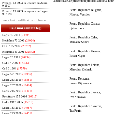
autentificate ale prezentului protocol aditional tut
Protocol 13 2003 in legatura cu Acord
0 1997
Pentru Republica Bulgaria,
Protocol 13 2003 in legatura cu Legea
Nikolay Vassilev
90 1997
nu a fost modificat de niciun act
Pentru Republica Croatia,
Cele mai căutate legi
Ljubo Jurcic
Legea 40 2011
(24594)
Pentru Republica Ceha,
Hotărârea 73 2006
(24024)
Miroslav Somol
OUG 195 2002
(23752)
Pentru Republica Ungara,
Hotărârea 41 2001
(22842)
Istvan Major
Legea 28 1991
(20934)
Ordin 4 2007
(18306)
Pentru Republica Polona,
Cod 0 1864
(17579)
Miroslaw Zielinski
Legea 571 2003
(16956)
Pentru Romania,
Legea 263 2010
(16581)
Eugen Dijmarescu
Legea 287 2009
(16424)
Legea 215 2001
(16401)
Pentru Republica Slovaca,
Eva Simkova
Rectificare 155 2016
(16315)
Ordin 1917 2005
(15019)
Pentru Republica Slovenia,
Legea 153 2017
(14987)
Tea Petrin
Legea 273 2006
(14451)