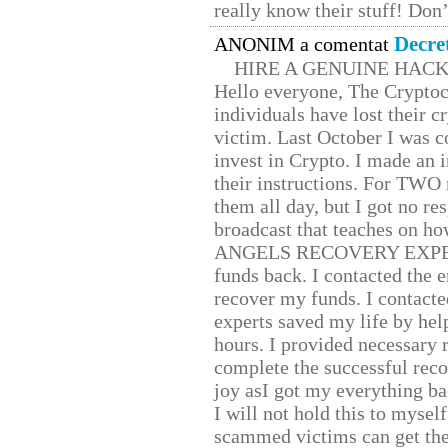
really know their stuff! Don’
Decre
ANONIM a comentat
HIRE A GENUINE HAC
Hello everyone, The Cryptocu
individuals have lost their c
victim. Last October I was 
invest in Crypto. I made an i
their instructions. For TWO 
them all day, but I got no re
broadcast that teaches on h
ANGELS RECOVERY EXPERT. H
funds back. I contacted the 
recover my funds. I contact
experts saved my life by hel
hours. I provided necessary 
complete the successful reco
joy asI got my everything bac
I will not hold this to myself
scammed victims can get the