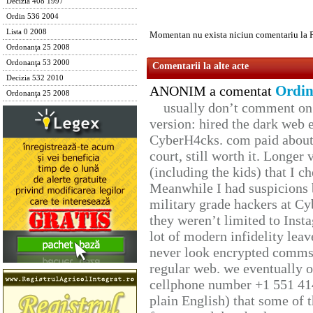
Decizia 408 1997
Ordin 536 2004
Lista 0 2008
Momentan nu exista niciun comentariu la 
Ordonanţa 25 2008
Ordonanţa 53 2000
Comentarii la alte acte
Decizia 532 2010
Ordin
ANONIM a comentat
Ordonanţa 25 2008
usually don’t comment on t
version: hired the dark web 
CyberH4cks. com paid about 
court, still worth it. Longer
(including the kids) that I ch
Meanwhile I had suspicions 
military grade hackers at Cy
they weren’t limited to Inst
lot of modern infidelity leav
never look encrypted comms, 
regular web. we eventually 
cellphone number +1 551 41
plain English) that some of t