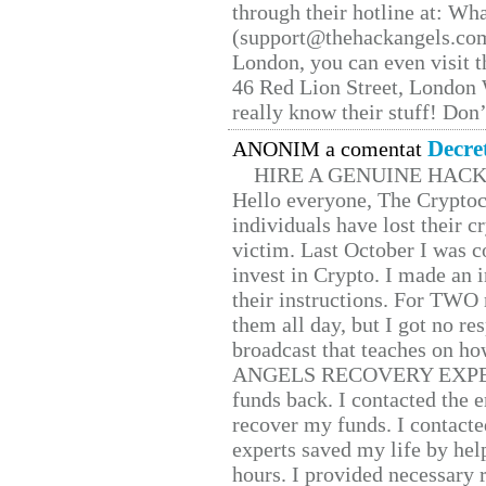
through their hotline at: W
(support@thehackangels.com
London, you can even visit th
46 Red Lion Street, London
really know their stuff! Don’
Decre
ANONIM a comentat
HIRE A GENUINE HAC
Hello everyone, The Cryptocu
individuals have lost their c
victim. Last October I was 
invest in Crypto. I made an i
their instructions. For TWO 
them all day, but I got no re
broadcast that teaches on h
ANGELS RECOVERY EXPERT. H
funds back. I contacted the 
recover my funds. I contact
experts saved my life by hel
hours. I provided necessary 