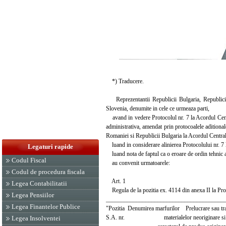
*) Traducere.
Reprezentantii Republicii Bulgaria, Republicii 
Slovenia, denumite in cele ce urmeaza parti,
avand in vedere Protocolul nr. 7 la Acordul Centr
administrativa, amendat prin protocoalele aditional
Romaniei si Republicii Bulgaria la Acordul Centr
luand in considerare alinierea Protocolului nr. 7 l
Legaturi rapide
luand nota de faptul ca o eroare de ordin tehnic a f
Codul Fiscal
au convenit urmatoarele:
Codul de procedura fiscala
Art. 1
Legea Contabilitatii
Regula de la pozitia ex. 4114 din anexa II la Proto
Legea Pensiilor
_______________________________________
Legea Finantelor Publice
"Pozitia Denumirea marfurilor Prelucrare sau tra
S.A. nr. materialelor neoriginare si ca
Legea Insolventei