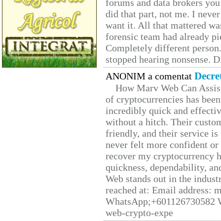
forums and data brokers you 
did that part, not me. I neve
want it. All that mattered w
forensic team had already pie
Completely different person
stopped hearing nonsense. Di
Decre
ANONIM a comentat
How Marv Web Can Assist
of cryptocurrencies has be
incredibly quick and effecti
without a hitch. Their custo
friendly, and their service i
never felt more confident or
recover my cryptocurrency h
quickness, dependability, an
Web stands out in the indus
reached at: Email address:
WhatsApp;+601126730582 W
web-crypto-expe