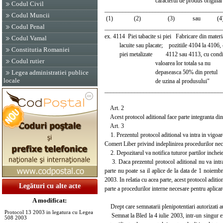
caracterul de produs originar
Codul Civil
_______________________________________
Codul Muncii
(1) (2) (3) sau (4
Codul Penal
_______________________________________
ex. 4114 Piei tabacite si piei Fabricare din materi
Codul Vamal
lacuite sau placate; pozitiile 4104 la 4106, 
Constitutia Romaniei
piei metalizate 4112 sau 4113, cu condit
Codul rutier
valoarea lor totala sa nu
depaseasca 50% din pretul
Legea administratiei publice
locale
de uzina al produsului"
_______________________________________
Art. 2
Acest protocol aditional face parte integranta di
Art. 3
1. Prezentul protocol aditional va intra in vigoare 
Comert Liber privind indeplinirea procedurilor nec
2. Depozitarul va notifica tuturor partilor incheie
3. Daca prezentul protocol aditional nu va intra 
parte nu poate sa il aplice de la data de 1 noiemb
2003. In relatia cu acea parte, acest protocol aditiona
Legături cu alte acte
parte a procedurilor interne necesare pentru aplicar
A modificat:
Drept care semnatarii plenipotentiari autorizati a
Protocol 13 2003 in legatura cu Legea
Semnat la Bled la 4 iulie 2003, intr-un singur ex
508 2003