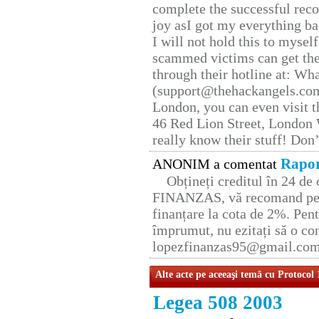
complete the successful reco
joy asI got my everything bac
I will not hold this to myself
scammed victims can get the
through their hotline at: W
(support@thehackangels.com
London, you can even visit th
46 Red Lion Street, London
really know their stuff! Don’
Rapor
ANONIM a comentat
Obțineți creditul în 24 d
FINANZAS, vă recomand pent
finanțare la cota de 2%. Pent
împrumut, nu ezitați să o con
lopezfinanzas95@gmail.co
Alte acte pe aceeaşi temă cu Protocol
Legea 508 2003