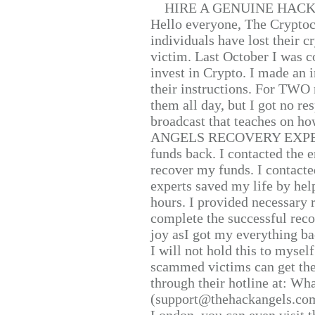
HIRE A GENUINE HAC
Hello everyone, The Cryptocu
individuals have lost their c
victim. Last October I was 
invest in Crypto. I made an i
their instructions. For TWO 
them all day, but I got no re
broadcast that teaches on h
ANGELS RECOVERY EXPERT. H
funds back. I contacted the 
recover my funds. I contact
experts saved my life by hel
hours. I provided necessary 
complete the successful reco
joy asI got my everything bac
I will not hold this to myself
scammed victims can get the
through their hotline at: W
(support@thehackangels.com