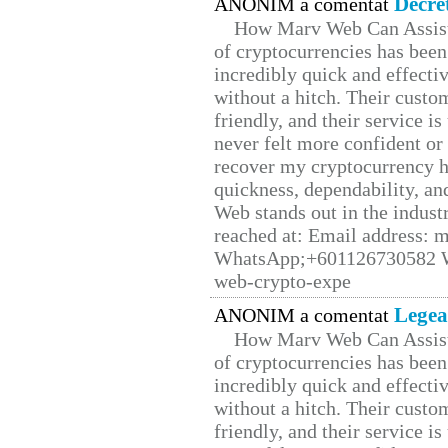
Decre
ANONIM a comentat
How Marv Web Can Assist
of cryptocurrencies has be
incredibly quick and effecti
without a hitch. Their custo
friendly, and their service i
never felt more confident or
recover my cryptocurrency h
quickness, dependability, an
Web stands out in the indus
reached at: Email address:
WhatsApp;+601126730582 W
web-crypto-expe
Legea
ANONIM a comentat
How Marv Web Can Assist
of cryptocurrencies has be
incredibly quick and effecti
without a hitch. Their custo
friendly, and their service i