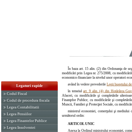
În baza
art. 15 alin. (2) din Ordonanţa de u
modificări prin
Legea nr. 275/2008
, cu modificăril
economico-financiare la nivelul unor operatori eco
având în vedere prevederile
Legii bugetului de
Legaturi rapide
în temeiul
art. 9 alin. (4) din Hotărârea Gu
Codul Fiscal
Afaceri, cu modificările şi completările ulterioa
Finanţelor Publice, cu modificările şi completările
Codul de procedura fiscala
Muncii, Familiei şi Protecţiei Sociale, cu modificări
Legea Contabilitatii
ministrul economiei, comerţului şi mediului de
Legea Pensiilor
următorul ordin:
Legea Finantelor Publice
ARTICOL UNIC
Legea Insolventei
Anexa
la Ordinul ministrului economiei, comerţ