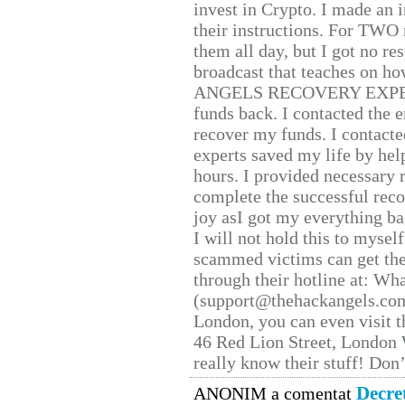
invest in Crypto. I made an i
their instructions. For TWO 
them all day, but I got no re
broadcast that teaches on h
ANGELS RECOVERY EXPERT. H
funds back. I contacted the 
recover my funds. I contact
experts saved my life by hel
hours. I provided necessary 
complete the successful reco
joy asI got my everything bac
I will not hold this to myself
scammed victims can get the
through their hotline at: W
(support@thehackangels.com
London, you can even visit th
46 Red Lion Street, London
really know their stuff! Don’
Decre
ANONIM a comentat