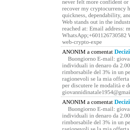
never felt more confident or
recover my cryptocurrency h
quickness, dependability, an
Web stands out in the indus
reached at: Email address:
WhatsApp;+601126730582 W
web-crypto-expe
Deciz
ANONIM a comentat
Buongiorno E-mail: giova
individuali in denaro da 2.00
rimborsabile del 3% in un pe
ragionevoli se la mia offerta
per discutere le modalità e 
giovannidinatale1954@­gmai
Deciz
ANONIM a comentat
Buongiorno E-mail: giova
individuali in denaro da 2.00
rimborsabile del 3% in un pe
ragionevoli se la mia offerta