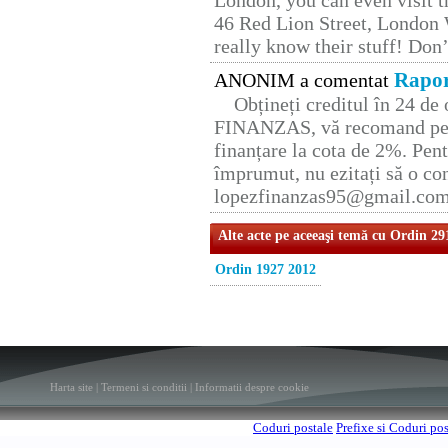
London, you can even visit th
46 Red Lion Street, London
really know their stuff! Don’
Rapor
ANONIM a comentat
Obțineți creditul în 24 d
FINANZAS, vă recomand pent
finanțare la cota de 2%. Pent
împrumut, nu ezitați să o con
lopezfinanzas95@gmail.co
Alte acte pe aceeaşi temă cu Ordin 29
Ordin 1927 2012
Harta site
|
Termeni si conditii
|
Informatii despre cookie
Coduri postale
Prefixe si Coduri po