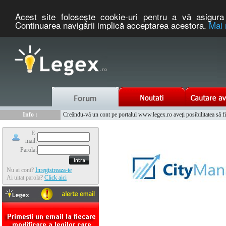
Acest site foloseşte cookie-uri pentru a vă asigura 
Continuarea navigării implică acceptarea acestora.
Mai 
Nou :
Info :
Legex.ro - portal de legislatie romaneasca. Un serviciu oferit g
Creându-vă un cont pe portalul www.legex.ro aveţi posibilitatea să fiţi
Info :
www.tntauto.ro - Managementul Integrat al Parcului Auto
Info :
Cauta coduri postale si prefixe telefonice nationale si internationale
E-
mail:
Parola:
Nu ai cont?
Inregistreaza-te
Ai uitat parola?
Click aici