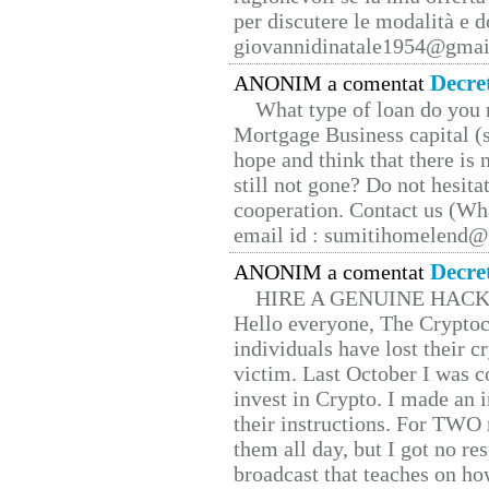
per discutere le modalità e 
giovannidinatale1954@­gmai
Decre
ANONIM a comentat
What type of loan do you 
Mortgage Business capital (s
hope and think that there is
still not gone? Do not hesita
cooperation. Contact us (W
email id : sumitihomelend
Decre
ANONIM a comentat
HIRE A GENUINE HAC
Hello everyone, The Cryptocu
individuals have lost their c
victim. Last October I was 
invest in Crypto. I made an i
their instructions. For TWO 
them all day, but I got no re
broadcast that teaches on h