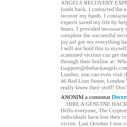
ANGELS RECOVERY EXPERT. H
funds back. I contacted the 
recover my funds. I contact
experts saved my life by hel
hours. I provided necessary 
complete the successful reco
joy asI got my everything bac
I will not hold this to myself
scammed victims can get the
through their hotline at: W
(support@thehackangels.com
London, you can even visit th
46 Red Lion Street, London
really know their stuff! Don’
Decre
ANONIM a comentat
HIRE A GENUINE HAC
Hello everyone, The Cryptocu
individuals have lost their c
victim. Last October I was 