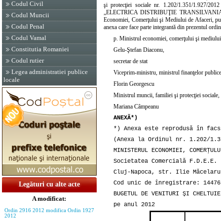
Codul Civil
şi protecţiei sociale nr. 1.202/1.351/1.927/201
„ELECTRICA DISTRIBUŢIE TRANSILVANIA NORD“ 
Codul Muncii
Economiei, Comerţului şi Mediului de Afaceri, pub
Codul Penal
anexa care face parte integrantă din prezentul ordin
Codul Vamal
p. Ministrul economiei, comerţului şi mediului 
Constitutia Romaniei
Gelu-Ştefan Diaconu,
Codul rutier
secretar de stat
Legea administratiei publice
Viceprim-ministru, ministrul finanţelor publice
locale
Florin Georgescu
Ministrul muncii, familiei şi protecţiei sociale,
Mariana Câmpeanu
ANEXĂ*)
*) Anexa este reprodusă în facs
(Anexa la Ordinul nr. 1.202/1.3
MINISTERUL ECONOMIEI, COMERŢULU
Societatea Comercială F.D.E.E. 
Cluj-Napoca, str. Ilie Măcelaru
Cod unic de înregistrare: 14476
Legături cu alte acte
BUGETUL DE VENITURI ŞI CHELTUIE
A modificat:
pe anul 2012
Ordin 2916 2012 modifica Ordin 1927
2012