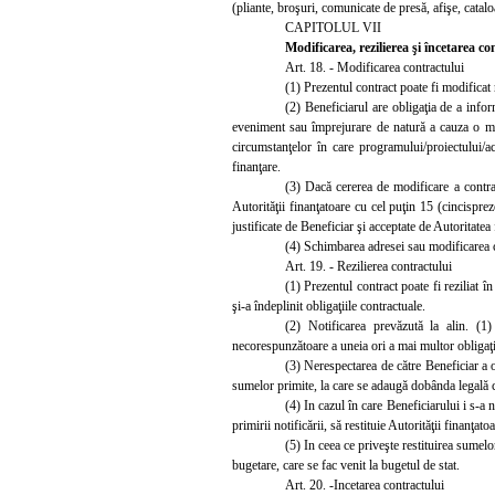
(pliante, broşuri, comunicate de presă, afişe, catal
CAPITOLUL VII
Modificarea, rezilierea şi încetarea co
Art. 18. - Modificarea contractului
(1) Prezentul contract poate fi modificat 
(2)
Beneficiarul are obligaţia de a infor
eveniment sau împrejurare de natură a cauza o modi
circumstanţelor în care programului/proiectului/ac
finanţare.
(3) Dacă cererea de modificare a contract
Autorităţii finanţatoare cu cel puţin 15 (cincispre
justificate de Beneficiar şi acceptate de Autoritatea 
(4) Schimbarea adresei sau modificarea co
Art. 19. - Reziliere
a contractului
(1) Prezentul contract poate fi reziliat în
şi-a îndeplinit obligaţiile contractuale.
(2) Notificarea prevăzută la alin. (1)
necorespunzătoare a uneia ori a mai multor obligaţi
(3) Nerespectarea de către Beneficiar a ob
sumelor primite, la care se adaugă dobânda legală c
(4) In cazul în care Beneficiarului i s-a n
primirii notificării, să restituie Autorităţii finanţat
(5) In ceea ce priveşte restituirea sumelo
bugetare, care se fac venit la bugetul de stat.
Art. 20. -Incetarea contractului