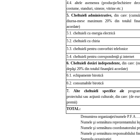
4.4. altele asemenea
(producţie/înc
hiriere deco
costume, standuri, simeze, vitrine etc.)
5.
Cheltuieli administrative,
din care: (cumul
diurna-mese maximum 20% din
totalul fina
acordate)
5.1. cheltuieli cu energia electrică
5.2. cheltuieli cu chiria
5.3. cheltuieli pentru convorbiri telefonice
5.4. cheltuieli pentru corespondenţă şi internet
6.
Cheltuieli dotări independente,
din care: (n
depăşi 20% din totalul finanţării acordate)
6.1. echipamente birotică
6.2. consumabile birotică
7.
Alte cheltuieli specifice ale
program
proiectului sau acţiunii culturale, din care: (de e
premii)
TOTAL:
Denumirea organizaţiei/numele P.F.A..............
Numele şi semnătura reprezentantului legal al
Numele şi semnătura coordonatorului proiectu
Numele şi semnătura responsabilului financiar..
Ştampila organizaţiei.....................