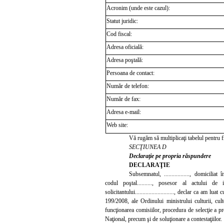
Acronim (unde este cazul):
Statut juridic:
Cod fiscal:
Adresa oficială:
Adresa poştală:
Persoana de contact:
Număr de telefon:
Num
ăr de fax:
Adresa e-mail:
Web site:
Vă rugăm să multiplicaţi tabelul pentru fi
SECŢIUNEA D
Declaraţie pe propria răspundere
DECLARAŢIE
Subsemnatul, ................., domiciliat în local
codul poştal.........., posesor al actului de identi
solicitantului.........................., declar ca
am luat cu
199/2008, ale Ordinului ministrului culturii, cu
funcţionarea comisiilor, procedura de selecţie a pr
Naţional, precum şi de soluţionare a contestaţiilor.