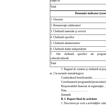
Etapa III
Total:
Denumire indicator (exem
1. Onorarii
2. Remuneraţii colaboratori
3. Cheltuieli material
e şi servicii
4. Cheltuieli specifice
5. Cheltuieli administrative
6. Cheltuieli dotări independente
7. Alte cheltuieli specifice ale programul
cultural/culturale
Total:
5. Bugetul de venituri şi cheltuieli al pr
nr. 2 la normele metodologice)
Conducătorul beneficiarului.................
Coordonatorul programului/proiectului/acţi
Responsabilul financiar al organizaţiei.......
Data..............................
Ştampila
B. I. Raport final de activitate
1.
Descrierea pe scurt a activităţilor cult