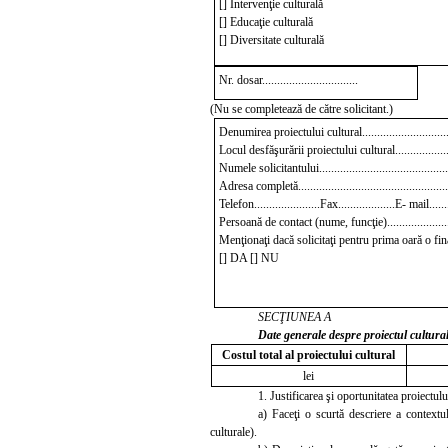
[] Intervenţie culturală
[] Educaţie culturală
[] Diversitate culturală
Nr. dosar................................
(Nu se completează de către solicitant.)
Denumirea proiectului cultural.................................
Locul desfăşurării proiectului cultural.......................
Numele solicitantului..............................................
Adresa completă...................................................
Telefon......................Fax...................E- mail.........
Persoană de contact
(nume, funcţie)........................
Menţionaţi dacă solicitaţi pentru prima oară o f
[] DA [] NU
SECŢIUNEA A
Date generale despre proiectul cultura
Costul total al proiectului cultural
lei
1. Justificarea şi oportunitatea proiectu
a) Faceţi o scurtă descriere a contextulu
culturale).