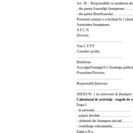
Art. 30. - Responsabilii cu urmărirea der
- din partea Autorităţii finanţatoare:..........
- din partea Beneficiarului:..........................
Prezentul contract s-a încheiat în 2 (dou
Autoritat
ea finanţatoare,
A.F.C.N.
Director,
...................................................
Viza C.F.P.P
Consilier juridic,
...................................................
Beneficiar
Asociaţia/Fundaţia/S.C/Instituţia public
Preşedinte/Director,.
...................................................
Responsabil financiar,
...................................................
ANEXA Nr. 1 la contractul de finanţare
Calendarul de activităţi - etapele de r
Etapa I:
- în perioada........................................
- acţiuni derulat
e...................................
- cheltuieli din finanţarea alocată............
- contribuţia solicitantului:.......................
Etapa a II-a: