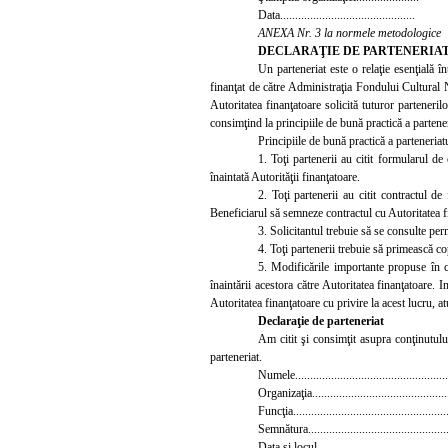
Data.....................
........................
ANEXA Nr. 3 la normele metodologice
DECLARAŢIE
DE PARTENERIA
Un parteneriat este o relaţie esenţială î
finanţat de către Administraţia Fondului Cultural
Autoritatea finanţatoare solicită tuturor parteneri
consimţind la principiile de bună practică a partener
Principiile de bună practică a parteneriat
1.
Toţi partenerii au citit formularul de
înaintată Autorităţii finanţatoare.
2. Toţi partenerii au citit contractul de
Beneficiarul să semneze contractul cu Autoritatea fin
3. Solicitantul trebuie să se consulte perm
4. Toţi partenerii trebuie să primească cop
5.
Modificările importante propuse în cad
înaintării acestora către Autoritatea finanţatoare. 
Autoritatea finanţatoare cu privire la acest lucru,
Declaraţie de parteneriat
Am citit şi consimţit asupra conţinutulu
parteneriat.
Numele....................................................
Organizaţia...............................................
Funcţia....................................................
Semnătura................................................
Data şi locul.............................................