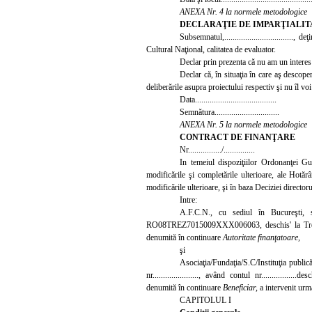
ANEXA Nr. 4 la normele metodologice
DECLARAŢIE
DE
IMPARŢIALIT
Subsemnatul,...............................
Cultural Naţional, calitatea de evaluato
r.
Declar prin prezenta că nu am un interes p
Declar că, în situaţia în care aş descoper
deliberările asupra proiectului respectiv şi nu îl voi
Data.......................................
Semnătura...............................
ANEXA Nr. 5 la normele metodologice
CONTRACT DE
FINANŢARE
Nr................/...............
In temeiul dispoziţiilor Ordonanţei Gu
modificările şi completările ulterioare, ale Hotă
modificările ulterioare, şi în baza Deciziei directorulu
Intre:
A.F.C.N., cu sediul în Bucureşti,
RO08TREZ7015009XXX006063, deschis' la Trezoreria 
denumită în continuare
Autoritate finanţatoare,
şi
Asociaţia/Fundaţia/S.C/Instituţia publică/P.F.A..
nr......................, având contul nr.................deschi
denumită în continuare
Beneficiar,
a intervenit urm
CAPITOLUL I