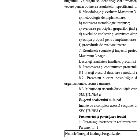
bugetului. Vă rugăm să identificaţi clar următoarel
vedere pentru obţinerea rezultatelor, specificând, un
6.
Metodologie şi evaluare Maximum 3 
a) metodologia de implementare;
b) motivarea metodologiei propuse;
c) evaluarea participării grupurilor-ţintă şi
d) nivelul de implicare şi activitatea altor
e)
echipa propusă pentru implementarea pr
f) procedurile de evaluare internă.
7.
Rezultatele scontate şi impactul proiec
Maximum 3 pagini
Descrieţi rezultatele imediate, precum şi 
8.
Promovarea şi continuitatea proiectulu
8.1.
Faceţi o scurtă descriere a modului în
8.2. Prezentaţi succint posibilităţile
organizaţionale, resurse umane).
8.3.
Menţionaţi riscurile/dificultăţile ca
SECŢIUNEA B
Bugetul proiectului cultural
Inainte de a completa această secţiune, vă
SECŢIUNEA C
Parteneriat şi participare locală
1. Organiz
aţii partenere în realizarea pro
Partener nr. 1
Numele întreg al instituţiei/organizaţiei: