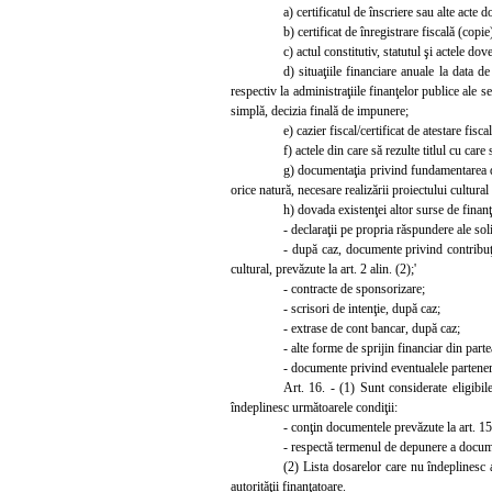
a)
certificatul de înscriere sau alte acte 
b) certificat de înregistr
are fiscală (copie
c) actul constitutiv, statutul şi actele dov
d) situaţiile financiare anuale la data d
respectiv la administraţiile finanţelor publice ale s
simplă, decizia finală de impunere;
e) cazier fiscal/certificat de atestare fisc
f) actele din care să rezulte titlul cu care
g) documentaţia privind fundamentarea de
orice natură, necesare realizării proiectului cultu
h) dovada existenţei altor surse de finanţ
- declaraţii pe propria răspundere ale sol
- după caz, documente privind contribuţia
cultural, prevăzute la art. 2 alin. (2);'
- contracte de sponsorizare;
- scrisori de intenţie, după caz;
- extr
ase de cont bancar, după caz;
- alte forme de sprijin financiar din parte
- documente privind eventualele parteneria
Art. 16. - (1) Sunt considerate eligibil
îndeplinesc următoarele condiţii:
- conţin documentele prevăzute la art. 15
- respectă termenul de depunere a documen
(2) Lista dosarelor care nu îndeplinesc a
autorităţii finanţatoare.