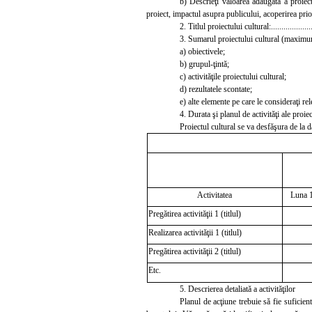
b) Descrieţi valoarea adăugată a proiect
proiect, impactul asupra publicului, acoperirea prior
2. Titlul proiectului cultural:....................
3.
Sumarul proiectului cultural (maximu
a) obiectivele;
b) grupul-ţintă;
c) activităţile proiectului cultural;
d) rezultatele scontate;
e) alte elemente pe care le consideraţi re
4.
Durata şi planul de activităţi ale proiec
Proiectul cultura
l se va desfăşura de la dat
Activitatea
Luna 
Pregătirea activităţii 1 (titlul)
Realizarea acti
vităţii 1 (titlul)
Pregătirea activităţii 2 (titlul)
Etc.
5.
Descrierea detaliată a activităţilor
Planul de acţiune trebuie să fie suficient 