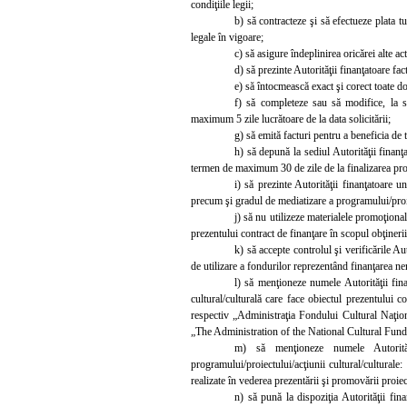
condiţiile legii;
b)
să contracteze şi să efectueze plata tu
legale în vigoare;
c)
să asigure îndeplinirea oricărei alte ac
d) să prezinte Autorităţii finanţatoare fac
e) să întocmească exact şi corect toate do
f) să completeze sau să modifice, la so
maximum 5 zile lucrătoare de la data solicitării;
g) să emită facturi pentru a beneficia de 
h) să depună la sediul Autorităţii finanţ
termen de maximum 30 de zile de la finalizarea prog
i) să prezinte Autorităţii finanţatoare u
precum şi gradul de mediatizare a programului/proiect
j) să nu utilizeze materialele promoţional
prezentului contract de finanţare în scopul obţinerii
k) să accepte controlul şi verificările Aut
de utilizare a fondurilor reprezentând finanţarea n
l)
să menţioneze numele Autorităţii fina
cultural/culturală care face obiectul prezentului c
respectiv „Administraţia Fondului Cultural Naţiona
„The Administration of the National Cultural Fund
m) să menţioneze numele Autorităţi
programului/proiectului/acţiunii cultural/culturale
realizate în vederea prezentării şi promovării proiec
n) să pună la dispoziţia Autorităţii fin