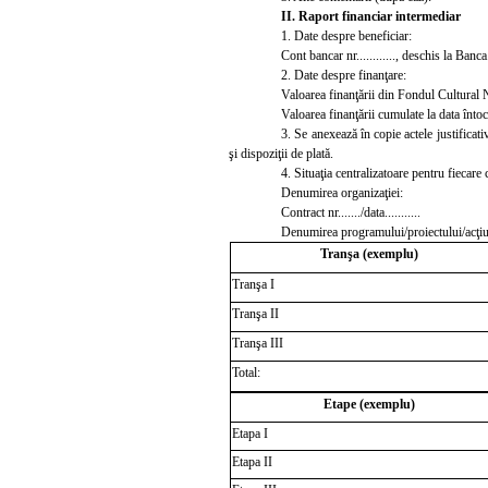
II. Raport financiar intermediar
1. Date despre beneficiar:
Cont bancar nr......
......, deschis la Banca
2.
Date despre finanţare:
Valoarea finanţării din Fondul Cultural Naţ
Valoarea finanţării cumulate la data întocmi
3. Se anexează în copie actele justificati
şi dispoziţii de plată.
4. Situaţia centralizatoare pentru fiecare
Denumirea organizaţiei:
Contract nr......./data...........
Denumirea programului/proiectului/acţiuni
Tranşa (exemplu)
Tranşa
I
Tranşa
II
Tranşa III
Total:
Etape (exemplu)
Etapa I
Etapa II