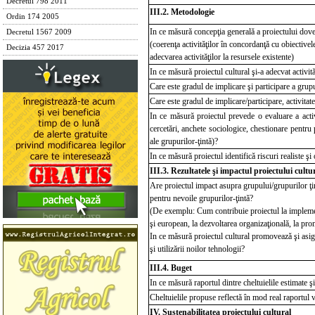
Decretul 798 2011
III.2. Metodologie
Ordin 174 2005
In ce măsură concepţia generală a proiectului dov
Decretul 1567 2009
(coerenţa activităţilor în concordanţă cu obiective
Decizia 457 2017
adecvarea activităţilor la resursele existente)
In ce măsură proiectul cultural şi-a adecvat activită
Care este gradul de implicare şi participare a grupur
Care este gradul de implicare/participare, activitate
In ce măsură proiectul prevede o evaluare a activită
cercetări, anchete sociologice, chestionare pentru 
ale grupurilor-ţintă)?
In ce măsură proiectul identifică riscuri realiste 
III.3.
Rezultatele şi impactul proiectu
lui cult
Are proiectul impact asupra grupului/grupurilor ţin
pentru nevoile grupurilor-ţintă?
(De exemplu: Cum contribuie proiectul la implementar
şi european, la dezvoltarea organizaţională, la prom
In ce măsură proiectul cultural promovează şi asigur
şi utilizării noilor tehnologii?
III.4. Buget
In ce măsură raportul dintre cheltuielile estimate şi 
Cheltuielile propuse reflectă
în mod real raportul 
IV. Sustenabilitatea proiectului cultural