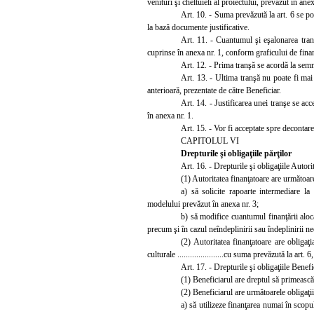
venituri şi cheltuieli al proiectului, prevăzut în anex
Art. 10. - Suma prevăzută la art. 6 se po
la bază documente justificative.
Art. 11. - Cuantumul şi eşalonarea tranşe
cuprinse în anexa nr. 1, conform graficului de finan
Art. 12. - Prima tranşă se acordă la semn
Art. 13. - Ultima tranşă nu poate fi mai
anterioară, prezentate de către Beneficiar.
Art. 14. - Justificarea unei tranşe se acc
în anexa nr. 1.
Art. 15. - Vor fi acceptate spre decontare
CAPITOLUL VI
Drepturile şi obligaţiile părţilor
Art
. 16. - Drepturile şi obligaţiile Autori
(1) Autoritatea finanţatoare are următoare
a)
să solicite rapoarte intermediare la 
modelului prevăzut în anexa nr. 3;
b) să modifice cuantumul finanţării aloca
precum şi în cazul neîndeplinirii sau îndeplinirii n
(2)
Autoritatea finanţatoare are obligaţi
culturale ..........
............cu suma prevăzută la art.
Art. 17. - Drepturile şi obligaţiile Benefi
(1) Beneficiarul are dreptul să primească
(2) Beneficiarul are următoarele obligaţii
a)
să utilizeze finanţarea numai în scopul