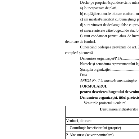
Declar pe propria răspundere că nu mă afl
a) în
incapacitate de plată;
b) cu plăţile/conturile blocate conform un
c) am încălcat/a încălcat cu bună ştiinţă 
d) sunt vinovat de declaraţii false cu pri
e)
am/are arierate către bugetul de stat, b
f) sunt condamnat pentru: abuz de încred
deturnare de fonduri.
Cunoscând pedeapsa prevăzută de art. 292
completă şi corectă.
Denumirea organizaţiei/P.FA..........................
Numele şi semnătura reprezentantului legal.......
Ştampila organizaţiei...................................
Data................
........................................
ANEXA Nr. 2 la normele metodologice
FORMULARUL
pentru descrierea bugetului de venituri
Denumirea organizaţiei, titlul proiect
1. Veniturile proiectului cultural
Denumirea indicatorilor
Venituri, din care:
1. Contribuţia beneficiarului (proprie)
2. Alte surse (se vor nominaliza)