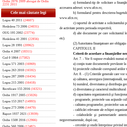
Ordin 2076 2009 abrogat de Ordin
a)
formularul-tip de solicitare a finanţ
2231 2011
accesarea adresei:
www.afcn.ro;
Cele mai căutate legi
b)
formularul pentru descrierea bugetulu
www.afcn.ro;
Legea 40 2011
(24607)
c)
raportul de activitate a solicitantului
Hotărârea 73 2006
(24031)
de activitate pentru perioada respectivă;
d) alte documente pe care solicitantul l
OUG 195 2002
(23774)
etc).
Hotărârea 41 2001
(22856)
(2) Autoritatea finanţatoare are obligaţia
Legea 28 1991
(20962)
CAPITOLUL II
Ordin 4 2007
(18311)
Criterii de acordare a finanţărilor n
Cod 0 1864
(17582)
Art. 7. - Vor fi supuse evaluării numai o
a) conţin toate documentele prevăzute la a
Legea 571 2003
(16969)
b) p
roiectele culturale corespund ariilor 
Legea 263 2010
(16592)
Art. 8. - (1) Criteriile generale care vor 
Legea 287 2009
(16434)
a) calitatea, anvergura (internaţională, na
Legea 215 2001
(16418)
b)
numărul, diversitatea şi distribuţia geo
c) diversitatea şi caracterul multicultural 
Rectificare 155 2016
(16321)
d) capacitatea organizatorică şi funcţional
Ordin 1917 2005
(15026)
-
programele, proiectele sau acţiunile cul
Legea 153 2017
(14993)
- calitatea programelor, proiectelor sau a
Legea 273 2006
(14470)
-
calificări relevante ale echipei organiza
Raport 1937 2021
(13939)
- colaborările şi parteneriatele anter
neguvernamentale, după caz;
Ordin 1508 2016
(12966)
- cercetări şi studii întreprinse privind i
Ordin 560 2006
(12482)