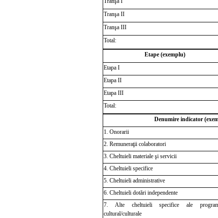
Tranşa
I
Tranşa
II
Tranşa III
Total:
Etape (exemplu)
Etapa I
Etapa II
Etapa III
Total:
Denumire indicator (exem
1. Onorarii
2. Remuneraţii colaboratori
3. Cheltuieli mate
riale şi servicii
4. Cheltuieli specifice
5. Cheltuieli administrative
6. Cheltuieli dotări independente
7. Alte cheltuieli specifice ale programul
cultural/culturale