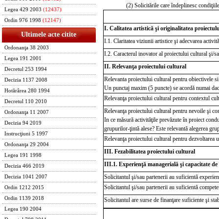
(2) Solicitările care îndeplinesc condiţiil
Legea 429 2003
(12437)
Ordin 976 1998
(12147)
I.
Calitatea artistică şi originalitatea proiectul
Ultimele acte citite
I.1. Claritatea viziunii artistice şi adecvarea activit
Ordonanţa 38 2003
I.2. Caracterul inovator al proiectului cultural şi/s
Legea 191 2001
II.
Relevanţa proiectului cultural
Decretul 253 1994
Relevanta proiectului cultural pentru obiectivele s
Decizia 1137 2008
Un punctaj maxim (5 puncte) se acordă numai dacă 
Hotărârea 280 1994
Relevanţa proiectului cultural pentru contextul cult
Decretul 110 2010
Relevanţa proiectului cultural pentru nevoile şi con
Ordonanţa 11 2007
In ce măsură activităţile prevăzute în proiect condu
Decizia 94 2019
grupurilo
r-ţintă alese? Este relevantă alegerea grup
Instrucţiuni 5 1997
Relevanţa proiectului cultural pentru dezvoltarea ul
Ordonanţa 29 2004
III. Fezabilitatea proiectului cultural
Legea 191 1998
III.1. Experienţă managerială şi capacitate d
Decizia 466 2019
Solicitantul şi/sau partenerii au suficientă experie
Decizia 1041 2007
Solicitantul şi/sau partenerii au suficientă compete
Ordin 1212 2015
Ordin 1139 2018
Solicitantul are surse de finanţare suficiente şi sta
Legea 190 2004