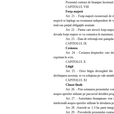
Prezentul contract de finanţare încetează s
CAPITOLUL VIII
Forţa majoră
Art. 21. - Forţa majoră exonerează de răs
majoră
se înţelege un eveniment independent de voi
total sau parţial obligaţiile asumate.
Art. 22. - Partea care invocă forţa majoră
dovada forţei majore se va comunica în maximum 15
Art. 23. - Data de referinţă este ştampila
CAPITOLUL IX
Cesiunea
Art. 24. - Cesiunea drepturilor care dec
exprimat în scris.
CAPITOLUL X
Litigii
Art. 25. - Orice litigiu decurgând din s
desfiinţarea acestuia, se va soluţiona pe cale amiabi
CAPITOLUL XI
Clauze finale
Art. 26. - Prin semnarea prezentului cont
asupra operelor utilizate pe parcursul derulării prog
Art. 27. - Autoritatea finanţatoare este
intelectuală asupra operelor utilizate în derularea p
Art. 28. -Anexele nr. 1-3 fac parte integr
Art. 29. - Prevederile prezentului contrac