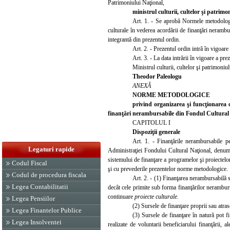
Patrimoniului Naţional,
ministrul culturii, cultelor şi patrim
Art. 1. - Se aprobă Normele metodologic
culturale în vederea acordării de finanţări nerambu
integrantă din prezentul ordin.
Art. 2. - Prezentul o
rdin intră în vigoare
Art. 3. - La data intrării în vigoare a pr
Ministrul culturii, cultelor şi patrimoniul
Theodor Paleologu
ANEXĂ
NORME METODOLOGICE
privind organizarea şi funcţionarea c
finanţări nerambursabile din Fondul Cultural
CAPITOLUL I
Dispoziţii generale
Art. 1.
- Finanţările nerambursabile p
Legaturi rapide
Administraţiei Fondului Cultural Naţional, denumi
sistemului de finanţare a programelor şi proiectelor
Codul Fiscal
şi cu prevederile prezentelor norme metodologice.
Codul de procedura fiscala
Art. 2. - (1) Finanţarea nerambursabilă se
Legea Contabilitatii
decât cele primite sub forma finanţărilor neramburs
continuare
proiecte culturale.
Legea Pensiilor
(2) Sursele de finanţare proprii sau atrase
Legea Finantelor Publice
(3) Sursele de finanţare în natură pot fi: 
Legea Insolventei
realizate de voluntarii beneficiarului finanţării,