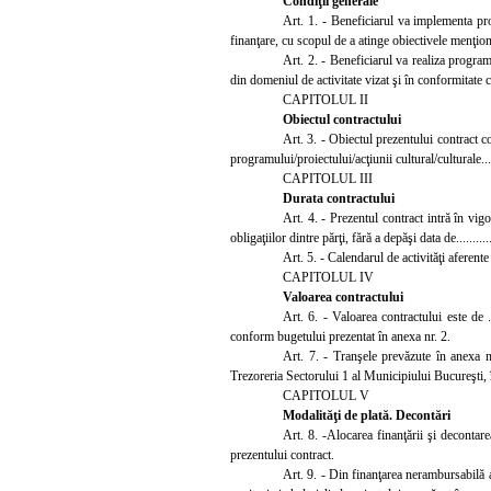
Condiţii generale
Art. 1.
- Beneficiarul va implementa pro
finanţare, cu scopul de a atinge obiectivele menţion
Art. 2. - Beneficiarul va realiza programu
din domeniul de activitate vizat şi în confo
rmitate 
CAPITOLUL II
Obiectul contractului
Art. 3. - Obiectul prezentului contract cons
programului/proiectului/acţiunii cultural/culturale.......
CAPITOLUL III
Durata contractului
Art. 4. - Prezentul contract intră în vigo
obligaţiilor dintre părţi, fără a depăşi data de.............
Art. 5. - Calendarul de activităţi aferente p
CAPITOLUL IV
Valoarea contractului
Art. 6. - Valoarea contractului este de .
conform bugetului prezentat în anexa nr. 2.
Art. 7. - Tranşele prevăzute în anexa
Trezoreria Sectorului 1 al Municipiului Bucureşti, în contu
CAPITOLUL V
Modalităţi de plată. Decontări
Art. 8. -Alocarea finanţării şi decontar
prezentului contract.
Art. 9. - Din fi
nanţarea nerambursabilă ac