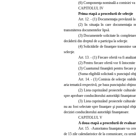
(6) Componenţa nominală a comisiei va fi
CAPITOLUL IV
Prima etapă a procedurii de selecţie
Art. 12. - (1) Documen
taţia prevăzută la
(2)
In situaţia în care documentaţia nu
transmiterea documentelor lipsă.
(3)
Documentele solicitate în completare 
decăderii din dreptul de a participa la selecţie.
(4) Sol
icitările de finanţare transmise s
selecţie.
Art. 13. - (1) Fiecare ofertă va fi analiza
(2)
Pentru fiecare ofertă vor fi întocmite 
(3)
Cuantumul finanţării pentru fiecare p
(Suma eligibilă solicitată x punctajul ob
Art. 14. - (1) Comisia de selecţie stabile
aria tematică respectivă, pe baza punctajului obţinu
(2) Lista cuprinzând proiectele culturale
spre aprobare conducătorului autorităţii finanţatoare
(3) Lista cuprinzân
d proiectele culturale
nu au fost selectate spre finanţare şi punctajul obţi
deciziei conducătorului autorităţii finanţatoare.
CAPITOLUL V
A doua etapă a procedurii de evaluar
Art. 15. -Autoritatea finanţatoare va cer
de 15 zile calendaristice de la comunicare, cu urmă