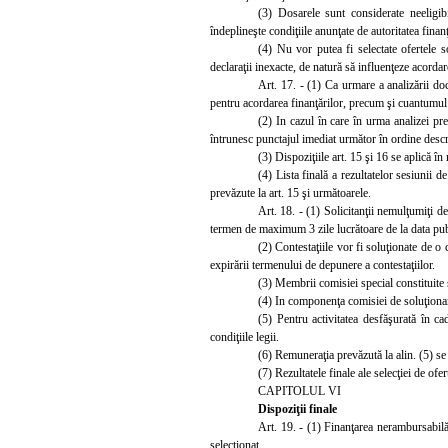
(3)
Dosarele sunt considerate neeligibi
îndeplineşte condiţiile anunţate de autoritatea finan
(4)
Nu vor putea fi selectate ofertele s
declaraţii inexacte, de natură să influenţeze acordare
Art. 17. - (1) Ca urmare a analizării doc
pentru acordarea finanţărilor, precum şi cuantumul f
(2) In cazul în care în urma analizei pre
întrunesc punctajul imediat următor în ordine descre
(3)
Dispoziţiile art. 15 şi 16 se aplică în
(
4) Lista finală a rezultatelor sesiunii d
prevăzute la art. 15 şi următoarele.
Art. 18. - (1) Solicitanţii nemulţumiţi d
termen de maximum 3 zile lucrătoare de la data publi
(2)
Contestaţiile vor fi soluţionate de o 
expirării termenului de depunere a contestaţiilor.
(3)
Membrii comisiei special constituite 
(4) In componenţa comisiei de soluţionare
(5)
Pentru activitatea desfăşurată în ca
condiţiile legii.
(6) Remuner
aţia prevăzută la alin. (5) se
(7)
Rezultatele finale ale selecţiei de ofe
CAPITOLUL VI
Dispoziţii finale
Art. 19. - (1) Finanţarea nerambursabilă 
selecţionat.