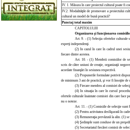
IV.
1. Măsura în care proiectul cultural poate fi c
IV.2. Modalităţile de promovare a proiectului cultu
cultural un model de bună practică?
Punctaj total maxim
CAPITOLULIII
Organizarea şi funcţionarea comisiilor
Art. 9. - (1) Selecţia ofertelor culturale
experţi independenţi.
(2) In cazul în care în cadrul unei sesiu
fiecare dintre acestea.
Art. 10. - (1) Membrii comisiilor de se
scris de către uniuni de creaţie, organizaţii neguver
acordate finanţări în sesiunea respectivă.
(2) Propunerile formulate potrivit dispozi
de minimum 3 ani de practică, şi vor fi însoţite de 
(3) Fiecare membru al com
isiei de selec
(4)
In situaţia în care în cursul proced
ofertele culturale înaintate comisiei din care face pa
nu o noteze.
Art. 11. - (1) Comisiile de selec
ţie sunt
(2)
Pentru activitatea desfăşurată în cadr
(3)
Remuneraţia prevăzută la alin. (1) se 
(4)
Şedinţele sunt conduse de un preşedin
(5) Secretariatul fiec
ărei comisii de selec