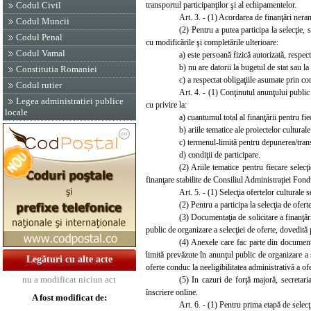
transportul participanţilor şi al echipamentelor.
Codul Civil
Art. 3. - (1) Acordarea de finanţări neram
Codul Muncii
(2) Pentru
a putea participa la selecţie,
Codul Penal
cu modificările şi completările ulterioare:
Codul Vamal
a)
este persoană fizică autorizată, respec
b) nu are datorii la bugetul de stat sau la
Constitutia Romaniei
c)
a respectat obligaţiile asumate prin co
Codul rutier
Art. 4. - (1) Conţinutul anunţului public 
Legea administratiei publice
cu privire la:
locale
a)
cuantumul total al finanţării pentru fie
b) ariile tematice ale proiectelor cultural
c) termenul-limită pentru depunerea/trans
d) condiţii de participare.
(2) Ariile tematice pentru fie
care selecţ
finanţare stabilite de Consiliul Administraţiei Fond
Art. 5. - (1) Selecţia ofertelor culturale
(2) Pentru a participa la selecţia de ofert
(3)
Documentaţia de solicitare a finanţă
public de organizare a selecţiei de oferte, dovedită p
(4) Anexele care fac parte din documentaţ
limită prevăzute în anunţul public de organizare a 
Legături cu alte acte
oferte conduc la neeligibilitatea administrativă a of
nu a modificat niciun act
(5)
In cazuri de forţă majoră, secretaria
înscriere online.
A fost modificat de:
Art. 6. - (1) Pentru prima etapă de selecţ