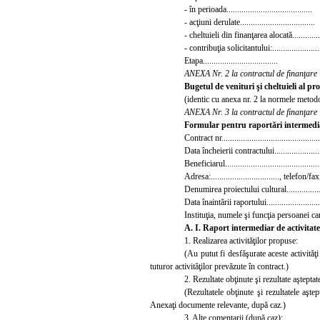
- în perioada........................................
- acţiuni derulate..
.................................
- cheltuieli din finanţarea alocată............
- contribuţia solicitantului:.......................
Etapa...................................
ANEXA Nr. 2 la contractul de finanţare
Bugetul
de venituri şi cheltuieli al pr
(identic cu anexa nr. 2 la normele metod
ANEXA Nr. 3 la contractul de finanţare
Formular pentru raportări intermedia
Contract nr..............................................
Data încheierii contractului......................
Beneficiarul............................................
Adresa:................................, telefon/fax...
Denumirea proiectului cultural................
Data înaintării raportului.........................
Instituţia, numele şi funcţia persoanei care 
A. I. Raport intermediar de activitate
1.
Realizarea activităţilor propuse:
(Au putut fi desfăşurate aceste activită
tuturor activităţilor prevăzute în contract.)
2.
Rezultate obţinute şi rezultate aşteptat
(Rezultatele obţinute şi rezultatele aşte
Anexaţi documente relevante, după caz.)
3. Alte comentarii (după caz):