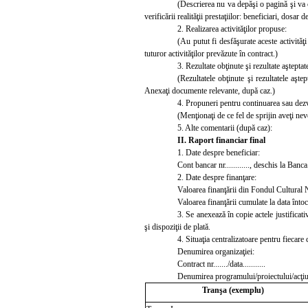
(Descrierea nu
va depăşi
o
pagină şi
va 
verificării realităţii prestaţiilor: beneficiari, dosar 
2.
Realizarea activităţilor propuse:
(Au putut fi de
sfăşurate aceste activită
tuturor activităţilor prevăzute în contract.)
3.
Rezultate obţinute şi rezultate aşteptat
(Rezultatele obţinute şi rezultatele aşte
Anexaţi documente relevante, după caz.)
4.
Propuneri pentru continuarea sau dezv
(Menţionaţi de ce fel de sprijin aveţi ne
5. Alte comentarii (după caz):
II. Raport financiar final
1. Date despre beneficiar:
Cont bancar nr..
.........., deschis la Banc
2.
Date despre finanţare:
Valoarea finanţării din Fondul Cultural Naţ
Valoarea finanţării cumulate la data întocm
3. Se anexează în copie actele justificati
şi dispoziţii de plată.
4. Situaţia centralizatoare pentru fiecare
Denumirea organizaţiei:
Contract nr......./data...........
Denumirea programului/proiectului/acţiuni
Tranşa (exemplu)