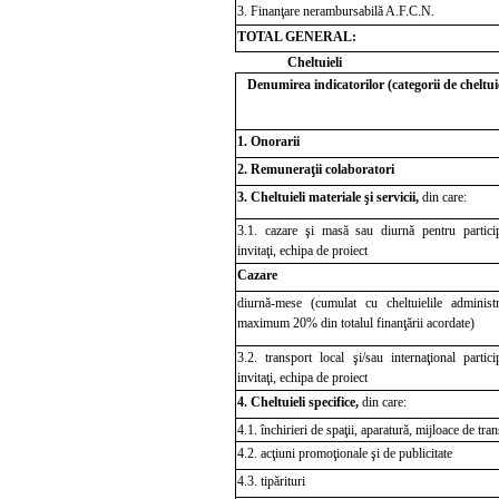
3. Finanţare nerambursabilă A.F.C.N.
TOTAL GENERAL:
Cheltuieli
Denumirea indicatorilor (categorii de cheltuie
1. Onorarii
2. Remuneraţii colaboratori
3. Cheltuieli materiale şi servicii,
din care:
3.1. cazare
şi
masă
sau
diurnă
pentru partici
invitaţi, echipa de proiect
Cazare
diurnă-mese
(cumulat cu cheltuielile administr
maximum 20% din
totalul finanţării acordate)
3.2. transport local
şi/sau
internaţional partici
invitaţi, echipa de proiect
4.
Cheltuieli specifice,
din care:
4.1. închirieri de spaţii, aparatură, mijloace de tra
4.2. acţiuni promoţionale şi de publicitate
4.3. tipărituri