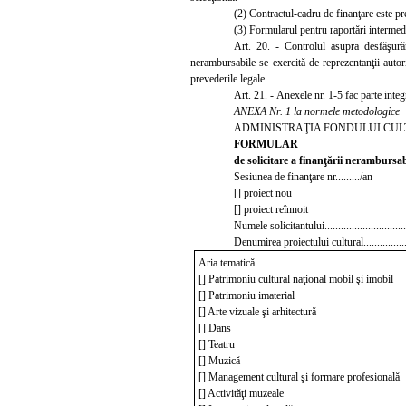
(2)
Contractul-cadru de finanţare este pr
(3)
Formularul pentru raportări intermedia
Art. 20. - Controlul asupra desfăşură
nerambursabile se exercită de reprezentanţii autori
prevederile legale.
Art. 21. -
Anexele nr. 1-5 fac parte inte
ANEXA Nr. 1 la normele metodologice
ADMINISTRAŢIA FONDULUI CU
FORMULAR
de solicitare a finanţării nerambursab
Sesiunea de finanţare nr.
......../an
[] proiect nou
[] proiect reînnoit
Numele solicitantului.................................
Denumirea proiectului cultural....................
Aria tematică
[] Patrimoniu cultural naţional mobil şi imobil
[] Patrimoniu imaterial
[] Arte vizuale şi arhitectură
[] Dans
[] Teatru
[] Muzică
[] Management cultural şi formare profesională
[] Activităţi muzeale