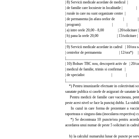
| 8) Servicii medicale acordate de me
| de familie care locuieste in localitat
| rurale in care nu sunt organizate ce
| de permanenta (in afara orelor 
| program): | |
| a) intre orele 20,00 - 8,00 | 20/soli
| b) pana la orele 20,00 | 15/solici
|________________________________________
| 9) Servicii medicale acordate in cadrul |
| centrelor de permanenta | 12/o
|________________________________________
| 10) Bolnav TBC nou, descoperit activ 
| medicul de familie, trimis si confi
| de specialist | |
|________________________________________
*) Pentru imunizarile efectuate in colectivitati sco
sanatate publica si casele de asigurari de sanatate 
Pentru medicii de familie care vaccineaza, pentru 
peste acest nivel se face la punctaj dublu. La stabil
In cazul in care forma de prezentare a vaccinuri
raporteaza o singura data (inocularea respectiva) cu
*) Se deconteaza 10 puncte/ora pentru acordare
acordarea unui numar de peste 5 solicitari in cadru
b) la calculul numarului lunar de puncte pe servic