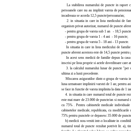
La stabilirea numarului de puncte in raport cu n
persoanele care nu au implinit varsta de pensionar
incadreaza se acorda 12,5 puncte/persoana/an;
2. in situatia in care in lista medicului de famili
organism privat autorizat, numarul de puncte aferen
- pentru grupa de varsta sub 1 an - 18,5 puncte
- pentru grupa de varsta 1 - 4 ani - 16 puncte;
- pentru grupa de varsta 5 - 18 ani - 13 puncte.
In situatia in care in lista medicului de familie 
puncte aferent acestora este de 14,5 puncte pentru 
In acest sens medicii de familie depun la casa de
inscrisi pe lista proprie si actele doveditoare care a
3. la calculul numarului lunar de puncte "per capit
ultima zi a lunii precedente.
Miscarea asiguratilor dintr-o grupa de varsta in a
luna urmatoare implinirii varstei de 1 an; pentru asi
se face in functie de varsta implinita la data de 1 ia
4. in situatia in care numarul total de puncte rezu
este mai mare de 23.000 de puncte/an si numarul de
cu 75% . Pentru cabinetele medicale individuale
cabinetelor medicale, republicata, cu modificarile
75% pentru punctele ce depasesc 35.000 de puncte
b) medicii nou-veniti intr-o localitate in conditii
numarul total de puncte rezultat potrivit lit. a), 