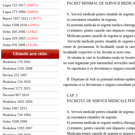
PACHET MINIMAL DE SERVICII MEDIC
Legea 153 2017
(14975)
Legea 273 2006
(14410)
A. Servicii medicale pentru situatiile de urgenta:
Raport 1937 2021
(13877)
a) constatarea situatiilor de urgenta;
b) asistenta medicala in urgente medico-chirurgical
Ordin 1508 2016
(12951)
c) trimitere, pentru cazurile care depasesc compete
Ordin 560 2006
(12462)
Medicatia pentru cazurile de urgenta se asigura d
Legea 429 2003
(12410)
Serviciile medicale pentru situatiile de urgenta se
Ordin 976 1998
(12136)
centre de permanenta. In localitatile rurale in ca
localitatile respective si fac dovada in acest sens.
Ultimele acte citite
In situatia in care in localitatea rurala nu locuie
Hotărârea 170 2002
nu sunt organizate prin intermediul serviciilor medi
Se raporteaza si se deconteaza o singura consultat
Hotărârea 1345 2008
Decizia 252 1997
B. Depistare de boli cu potential endemo-epidemic 
Hotărârea 134 2016
raporteaza si se deconteaza o singura consultatie p
Decretul 1271 2021
CAP. 3
Decretul 867 2014
PACHETUL DE SERVICII MEDICALE PEN
Hotărârea 2455 2004
Ordin 1667 2012
A. Servicii medicale pentru situatiile de urgenta:
Hotărârea 754 1994
a) constatarea situatiilor de urgenta;
Ordin 5508 2009
b) asistenta medicala in urgente medico-chirurgical
c) trimitere, pentru cazurile care depasesc compete
Hotărârea 1393 2007
Medicatia pentru cazurile de urgenta se asigura d
Hotărârea 199 2010