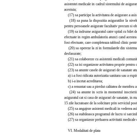
asistentei medicale in cadrul sistemului de asigur
acestuia;
(17) sa participe la activitatea de asigurare a asi
(18) sa puna la dispozitia asiguratilor la nivelu
pentru persoanele asigurate facultativ precum si obl
(19) sa indrume asiguratul catre spital cu bilet de t
efectuate in regim ambulatoriu atunci cand acestea 
fost efectuate, care completeaza tabloul clinic pentr
(20) sa opereze la zi in formularele din sistemul in
desfasurate;
(21) sa colaboreze cu asistentii medicali comunitar
(22) sa isi organizeze activitatea proprie pentru cr
(23) sa anunte casele de asigurari de sanatate at
a) i-a fost ridicata autorizatia sanitara sau a expir
b) i-a incetat acreditarea;
c) a renuntat sau a pierdut calitatea de membru 
(24) sa anunte in scris in momentul inscrierii pe
asiguratul cat si casa de asigurari de sanatate, in 
15 zile lucratoare de la solicitare prin serviciul p
(25) sa angajeze asistenti medicali in vederea asigu
(26) sa stabileasca programul de lucru si sarcinil
(27) sa organizeze preluarea activitatii medicale d
VI. Modalitati de plata