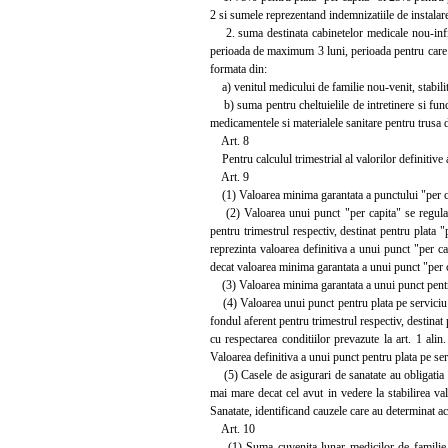
2 si sumele reprezentand indemnizatiile de instalar
2. suma destinata cabinetelor medicale nou-infiinta
perioada de maximum 3 luni, perioada pentru care m
formata din:
a) venitul medicului de familie nou-venit, stabilit
b) suma pentru cheltuielile de intretinere si funct
medicamentele si materialele sanitare pentru trusa de
Art. 8
Pentru calculul trimestrial al valorilor definitive 
Art. 9
(1) Valoarea minima garantata a punctului "per capi
(2) Valoarea unui punct "per capita" se regularize
pentru trimestrul respectiv, destinat pentru plata "
reprezinta valoarea definitiva a unui punct "per ca
decat valoarea minima garantata a unui punct "per 
(3) Valoarea minima garantata a unui punct pentru p
(4) Valoarea unui punct pentru plata pe serviciu me
fondul aferent pentru trimestrul respectiv, destinat
cu respectarea conditiilor prevazute la art. 1 alin
Valoarea definitiva a unui punct pentru plata pe se
(5) Casele de asigurari de sanatate au obligatia de
mai mare decat cel avut in vedere la stabilirea v
Sanatate, identificand cauzele care au determinat ac
Art. 10
(1) Suma cuvenita lunar medicilor de familie se 