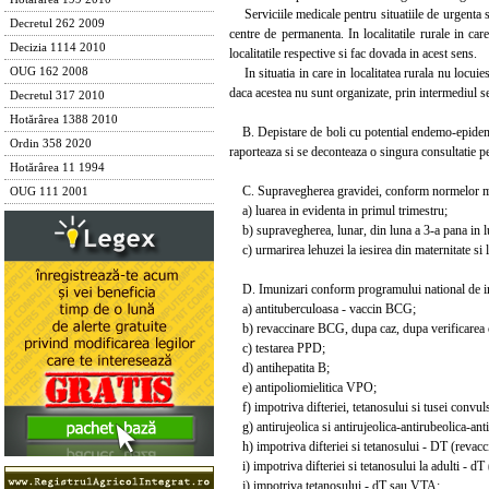
Serviciile medicale pentru situatiile de urgenta se
Decretul 262 2009
centre de permanenta. In localitatile rurale in ca
Decizia 1114 2010
localitatile respective si fac dovada in acest sens.
In situatia in care in localitatea rurala nu locuie
OUG 162 2008
daca acestea nu sunt organizate, prin intermediul se
Decretul 317 2010
Hotărârea 1388 2010
B. Depistare de boli cu potential endemo-epidemic 
Ordin 358 2020
raporteaza si se deconteaza o singura consultatie p
Hotărârea 11 1994
C. Supravegherea gravidei, conform normelor met
OUG 111 2001
a) luarea in evidenta in primul trimestru;
b) supravegherea, lunar, din luna a 3-a pana in l
c) urmarirea lehuzei la iesirea din maternitate si 
D. Imunizari conform programului national de i
a) antituberculoasa - vaccin BCG;
b) revaccinare BCG, dupa caz, dupa verificarea ci
c) testarea PPD;
d) antihepatita B;
e) antipoliomielitica VPO;
f) impotriva difteriei, tetanosului si tusei convul
g) antirujeolica si antirujeolica-antirubeolica-anti
h) impotriva difteriei si tetanosului - DT (revacc
i) impotriva difteriei si tetanosului la adulti - dT
j) impotriva tetanosului - dT sau VTA;