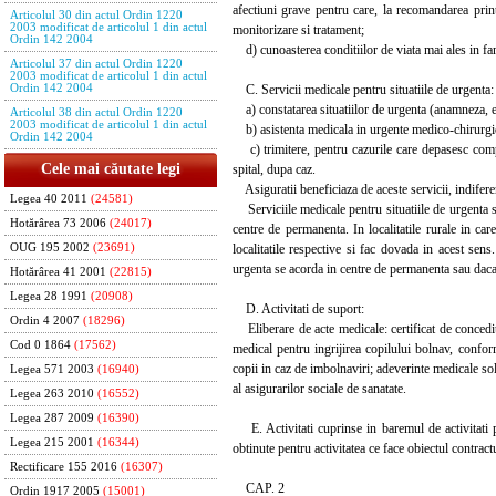
afectiuni grave pentru care, la recomandarea prin
Articolul 30 din actul Ordin 1220
2003 modificat de articolul 1 din actul
monitorizare si tratament;
Ordin 142 2004
d) cunoasterea conditiilor de viata mai ales in fami
Articolul 37 din actul Ordin 1220
2003 modificat de articolul 1 din actul
C. Servicii medicale pentru situatiile de urgenta:
Ordin 142 2004
a) constatarea situatiilor de urgenta (anamneza, 
Articolul 38 din actul Ordin 1220
2003 modificat de articolul 1 din actul
b) asistenta medicala in urgente medico-chirurgical
Ordin 142 2004
c) trimitere, pentru cazurile care depasesc compet
Cele mai căutate legi
spital, dupa caz.
Asiguratii beneficiaza de aceste servicii, indiferen
Legea 40 2011
(24581)
Serviciile medicale pentru situatiile de urgenta se
Hotărârea 73 2006
(24017)
centre de permanenta. In localitatile rurale in ca
localitatile respective si fac dovada in acest sens.
OUG 195 2002
(23691)
urgenta se acorda in centre de permanenta sau daca 
Hotărârea 41 2001
(22815)
Legea 28 1991
(20908)
D. Activitati de suport:
Ordin 4 2007
(18296)
Eliberare de acte medicale: certificat de concediu 
Cod 0 1864
(17562)
medical pentru ingrijirea copilului bolnav, conform
copii in caz de imbolnaviri; adeverinte medicale soli
Legea 571 2003
(16940)
al asigurarilor sociale de sanatate.
Legea 263 2010
(16552)
Legea 287 2009
(16390)
E. Activitati cuprinse in baremul de activitati p
Legea 215 2001
(16344)
obtinute pentru activitatea ce face obiectul contract
Rectificare 155 2016
(16307)
CAP. 2
Ordin 1917 2005
(15001)