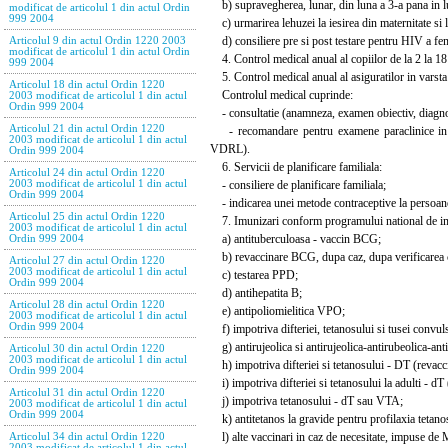
b) supravegherea, lunar, din luna a 3-a pana in l
modificat de articolul 1 din actul Ordin
999 2004
c) urmarirea lehuzei la iesirea din maternitate si 
d) consiliere pre si post testare pentru HIV a fem
Articolul 9 din actul Ordin 1220 2003
modificat de articolul 1 din actul Ordin
4. Control medical anual al copiilor de la 2 la 18
999 2004
5. Control medical anual al asiguratilor in varsta 
Articolul 18 din actul Ordin 1220
Controlul medical cuprinde:
2003 modificat de articolul 1 din actul
Ordin 999 2004
- consultatie (anamneza, examen obiectiv, diagno
Articolul 21 din actul Ordin 1220
- recomandare pentru examene paraclinice in ca
2003 modificat de articolul 1 din actul
VDRL).
Ordin 999 2004
6. Servicii de planificare familiala:
Articolul 24 din actul Ordin 1220
- consiliere de planificare familiala;
2003 modificat de articolul 1 din actul
Ordin 999 2004
- indicarea unei metode contraceptive la persoanel
Articolul 25 din actul Ordin 1220
7. Imunizari conform programului national de im
2003 modificat de articolul 1 din actul
a) antituberculoasa - vaccin BCG;
Ordin 999 2004
b) revaccinare BCG, dupa caz, dupa verificarea ci
Articolul 27 din actul Ordin 1220
2003 modificat de articolul 1 din actul
c) testarea PPD;
Ordin 999 2004
d) antihepatita B;
Articolul 28 din actul Ordin 1220
e) antipoliomielitica VPO;
2003 modificat de articolul 1 din actul
Ordin 999 2004
f) impotriva difteriei, tetanosului si tusei convul
g) antirujeolica si antirujeolica-antirubeolica-anti
Articolul 30 din actul Ordin 1220
2003 modificat de articolul 1 din actul
h) impotriva difteriei si tetanosului - DT (revacc
Ordin 999 2004
i) impotriva difteriei si tetanosului la adulti - dT
Articolul 31 din actul Ordin 1220
j) impotriva tetanosului - dT sau VTA;
2003 modificat de articolul 1 din actul
Ordin 999 2004
k) antitetanos la gravide pentru profilaxia tetano
l) alte vaccinari in caz de necesitate, impuse de M
Articolul 34 din actul Ordin 1220
2003 modificat de articolul 1 din actul