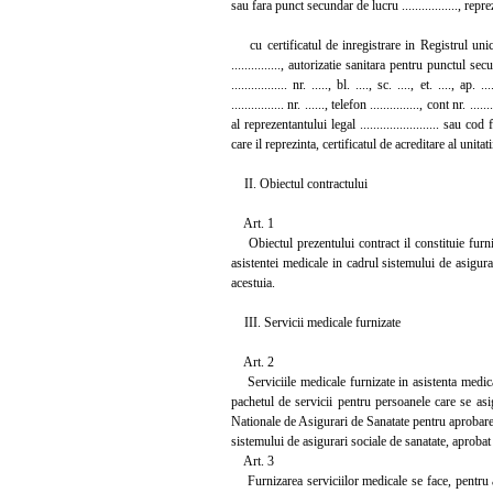
sau fara punct secundar de lucru ................., reprezent
cu certificatul de inregistrare in Registrul unic al c
..............., autorizatie sanitara pentru punctul secu
................. nr. ....., bl. ...., sc. ...., et. ...., a
................ nr. ......, telefon ..............., cont nr.
al reprezentantului legal ........................ sau
care il reprezinta, certificatul de acreditare al unitatii sa
II. Obiectul contractului
Art. 1
Obiectul prezentului contract il constituie furni
asistentei medicale in cadrul sistemului de asigu
acestuia.
III. Servicii medicale furnizate
Art. 2
Serviciile medicale furnizate in asistenta medica
pachetul de servicii pentru persoanele care se asig
Nationale de Asigurari de Sanatate pentru aprobare
sistemului de asigurari sociale de sanatate, aprob
Art. 3
Furnizarea serviciilor medicale se face, pentru as