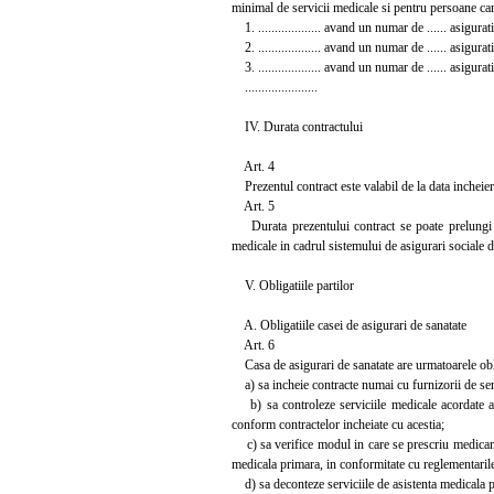
minimal de servicii medicale si pentru persoane care
1. ................... avand un numar de ...... asigurat
2. ................... avand un numar de ...... asigurat
3. ................... avand un numar de ...... asigurat
......................
IV. Durata contractului
Art. 4
Prezentul contract este valabil de la data incheie
Art. 5
Durata prezentului contract se poate prelungi pri
medicale in cadrul sistemului de asigurari sociale
V. Obligatiile partilor
A. Obligatiile casei de asigurari de sanatate
Art. 6
Casa de asigurari de sanatate are urmatoarele obli
a) sa incheie contracte numai cu furnizorii de servi
b) sa controleze serviciile medicale acordate asig
conform contractelor incheiate cu acestia;
c) sa verifice modul in care se prescriu medicamen
medicala primara, in conformitate cu reglementarile
d) sa deconteze serviciile de asistenta medicala pri