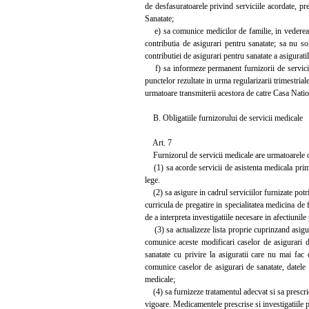
de desfasuratoarele privind serviciile acordate, pr
Sanatate;
e) sa comunice medicilor de familie, in vederea act
contributia de asigurari pentru sanatate; sa nu so
contributiei de asigurari pentru sanatate a asiguratilo
f) sa informeze permanent furnizorii de servicii m
punctelor rezultate in urma regularizarii trimestrial
urmatoare transmiterii acestora de catre Casa Natio
B. Obligatiile furnizorului de servicii medicale
Art. 7
Furnizorul de servicii medicale are urmatoarele ob
(1) sa acorde servicii de asistenta medicala primara
lege.
(2) sa asigure in cadrul serviciilor furnizate potriv
curricula de pregatire in specialitatea medicina de
de a interpreta investigatiile necesare in afectiunil
(3) sa actualizeze lista proprie cuprinzand asigurat
comunice aceste modificari caselor de asigurari d
sanatate cu privire la asiguratii care nu mai fac 
comunice caselor de asigurari de sanatate, datele 
medicale;
(4) sa furnizeze tratamentul adecvat si sa presc
vigoare. Medicamentele prescrise si investigatiile 