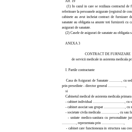
Art. 19
(1) In cazul in care se reziliaza contractul de f
referitoare la persoanele asigurate (registrul de con
cabinete au avut incheiat contract de furnizare d
sanatate au obligatia sa anunte toti furnizorii cu ca
asigurari de sanatate.
(2) Casele de asigurari de sanatate au obligatia sa 
ANEXA 3
CONTRACT DE FURNIZARE
de servicii medicale in asistenta medicala pr
I. Partile contractante
Casa de Asigurari de Sanatate .............., cu sediul in m
prin presedinte - director general ....................,
si
Cabinetul medical de asistenta medicala primara ......
- cabinet individual ...................................., c
- cabinet asociat sau grupat ........................, cu 
- societate civila medicala ..................., cu sau fa
- unitate medico-sanitara cu personalitate juridi
................, reprezentata prin .........................,
- cabinet care functioneaza in structura sau coordona