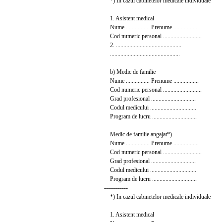
*) In cazul cabinetelor medicale individuale
1. Asistent medical
Nume ................ Prenume .................
Cod numeric personal ..........................
2. ............................................
...............................................
b) Medic de familie
Nume ................ Prenume .................
Cod numeric personal ..........................
Grad profesional ..............................
Codul medicului ...............................
Program de lucru ..............................
Medic de familie angajat*)
Nume ................ Prenume .................
Cod numeric personal ..........................
Grad profesional ..............................
Codul medicului ...............................
Program de lucru ..............................
------------
*) In cazul cabinetelor medicale individuale
1. Asistent medical