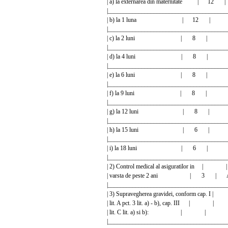
| a) la externarea din maternitate 
|________________________________________
| b) la 1 luna | 12 |
|________________________________________
| c) la 2 luni | 8 |
|________________________________________
| d) la 4 luni | 8 |
|________________________________________
| e) la 6 luni | 8 |
|________________________________________
| f) la 9 luni | 8 |
|________________________________________
| g) la 12 luni | 8 |
|________________________________________
| h) la 15 luni | 6 |
|________________________________________
| i) la 18 luni | 6 |
|________________________________________
| 2) Control medical al asiguratilor
| varsta de peste 2 ani | 3 | A
|________________________________________
| 3) Supravegherea gravidei, conform 
| lit. A pct. 3 lit. a) - b), cap. III 
| lit. C lit. a) si b): | |
|________________________________________