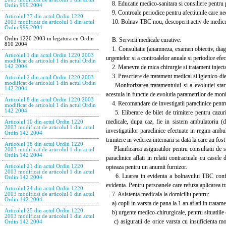
8. Educatie medico-sanitara si consiliere pentru p
Ordin 999 2004
9. Controale periodice pentru afectiunile care nec
Articolul 37 din actul Ordin 1220
10. Bolnav TBC nou, descoperit activ de medicul d
2003 modificat de articolul 1 din actul
Ordin 999 2004
Ordin 1220 2003 in legatura cu Ordin
B. Servicii medicale curative:
810 2004
1. Consultatie (anamneza, examen obiectiv, diagnost
Articolul 1 din actul Ordin 1220 2003
urgentelor si a controalelor anuale si periodice efec
modificat de articolul 1 din actul Ordin
2. Manevre de mica chirurgie si tratament injecta
142 2004
3. Prescriere de tratament medical si igienico-diet
Articolul 2 din actul Ordin 1220 2003
modificat de articolul 1 din actul Ordin
Monitorizarea tratamentului si a evolutiei stari
142 2004
acestuia in functie de evolutia parametrilor de moni
Articolul 8 din actul Ordin 1220 2003
4. Recomandare de investigatii paraclinice pentru st
modificat de articolul 1 din actul Ordin
142 2004
5. Eliberare de bilet de trimitere pentru cazurile
medicale, dupa caz, fie in sistem ambulatoriu (de 
Articolul 10 din actul Ordin 1220
2003 modificat de articolul 1 din actul
investigatiilor paraclinice efectuate in regim amb
Ordin 142 2004
trimitere in vederea internarii si data la care au fos
Articolul 18 din actul Ordin 1220
Planificarea asiguratilor pentru consultatii de spe
2003 modificat de articolul 1 din actul
Ordin 142 2004
paraclinice aflati in relatii contractuale cu casel
opteaza pentru un anumit furnizor.
Articolul 21 din actul Ordin 1220
2003 modificat de articolul 1 din actul
6. Luarea in evidenta a bolnavului TBC confirmat
Ordin 142 2004
evidenta. Pentru persoanele care refuza aplicarea tra
Articolul 24 din actul Ordin 1220
7. Asistenta medicala la domiciliu pentru:
2003 modificat de articolul 1 din actul
Ordin 142 2004
a) copii in varsta de pana la 1 an aflati in tratame
Articolul 25 din actul Ordin 1220
b) urgente medico-chirurgicale, pentru situatiile 
2003 modificat de articolul 1 din actul
c) asiguratii de orice varsta cu insuficienta mot
Ordin 142 2004