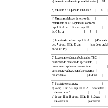
| a) luarea in evidenta in primul trimes
|________________________________________
| b) din luna a 3-a pana in luna a 9-a |
|________________________________________
| 4) Urmarirea lehuzei la iesirea d
| maternitate si la 4 saptamani, con
| cap. I lit. A pct. 3 lit. c) si cap. III
| lit. C lit. c) | 8 | 
|________________________________________
| 5) Imunizari conform cap. I lit. A | 4/
| pct. 7 si cap. III lit. D din | sau doz
| anexa nr. 1*) | |
|________________________________________
| 6) Luarea in evidenta a bolnavulu
| confirmat de medicul de specialita
| urmarirea si aplicarea tratamentu
| strict supravegheat, pana la scoate
| din evidenta | 40/luna
|________________________________________
| 7) Serviciile prevazute: |
| a) la cap. II lit. A si cap. III lit. A | 6/sol
| din anexa nr. 1 | |
| b) la cap. II lit. B si cap. III lit. B | 1
| din anexa nr. 1 | confirma
|________________________________________