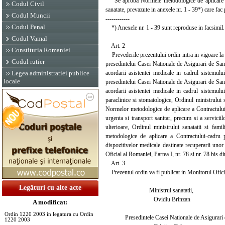
Se aproba Normele metodologice de aplicare a Con
Codul Civil
sanatate, prevazute in anexele nr. 1 - 39*) care fac 
Codul Muncii
------------
Codul Penal
*) Anexele nr. 1 - 39 sunt reproduse in facsimil.
Codul Vamal
Art. 2
Constitutia Romaniei
Prevederile prezentului ordin intra in vigoare la da
Codul rutier
presedintelui Casei Nationale de Asigurari de San
acordarii asistentei medicale in cadrul sistemulu
Legea administratiei publice
locale
presedintelui Casei Nationale de Asigurari de San
acordarii asistentei medicale in cadrul sistemului
paraclinice si stomatologice, Ordinul ministrului 
Normelor metodologice de aplicare a Contractului-ca
urgenta si transport sanitar, precum si a serviciil
ulterioare, Ordinul ministrului sanatatii si fa
metodologice de aplicare a Contractului-cadru p
dispozitivelor medicale destinate recuperarii unor
Oficial al Romaniei, Partea I, nr. 78 si nr. 78 bis d
Art. 3
Prezentul ordin va fi publicat in Monitorul Oficia
Legături cu alte acte
Ministrul sanatatii,
Ovidiu Brinzan
A modificat:
Ordin 1220 2003 in legatura cu Ordin
Presedintele Casei Nationale de Asigurari d
1220 2003