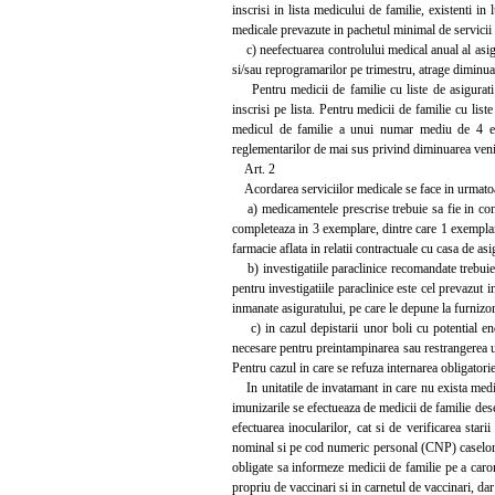
inscrisi in lista medicului de familie, existenti i
medicale prevazute in pachetul minimal de servicii 
c) neefectuarea controlului medical anual al asigu
si/sau reprogramarilor pe trimestru, atrage diminua
Pentru medicii de familie cu liste de asigurati 
inscrisi pe lista. Pentru medicii de familie cu li
medicul de familie a unui numar mediu de 4 exa
reglementarilor de mai sus privind diminuarea venit
Art. 2
Acordarea serviciilor medicale se face in urmatoa
a) medicamentele prescrise trebuie sa fie in conc
completeaza in 3 exemplare, dintre care 1 exemplar 
farmacie aflata in relatii contractuale cu casa de a
b) investigatiile paraclinice recomandate trebuie 
pentru investigatiile paraclinice este cel prevazut
inmanate asiguratului, pe care le depune la furnizor
c) in cazul depistarii unor boli cu potential end
necesare pentru preintampinarea sau restrangerea un
Pentru cazul in care se refuza internarea obligatorie,
In unitatile de invatamant in care nu exista medic 
imunizarile se efectueaza de medicii de familie dese
efectuarea inocularilor, cat si de verificarea star
nominal si pe cod numeric personal (CNP) caselor de
obligate sa informeze medicii de familie pe a caror
propriu de vaccinari si in carnetul de vaccinari, dar 