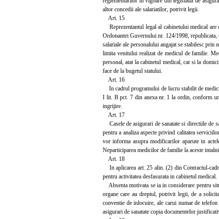
reglementarilor in vigoare din legislatia de asigur
altor concedii ale salariatilor, potrivit legii.
Art. 15
Reprezentantul legal al cabinetului medical are obl
Ordonantei Guvernului nr. 124/1998, republicata, cu
salariale ale personalului angajat se stabilesc prin
limita venitului realizat de medicul de familie. Me
personal, atat la cabinetul medical, cat si la domic
face de la bugetul statului.
Art. 16
In cadrul programului de lucru stabilit de medicul
I lit. B pct. 7 din anexa nr. 1 la ordin, conform u
ingrijire.
Art. 17
Casele de asigurari de sanatate si directiile de san
pentru a analiza aspecte privind calitatea servicii
vor informa asupra modificarilor aparute in actel
Neparticiparea medicilor de familie la aceste intalni
Art. 18
In aplicarea art. 25 alin. (2) din Contractul-cadr
pentru activitatea desfasurata in cabinetul medical.
Absenta motivata se ia in considerare pentru situatii
organe care au dreptul, potrivit legii, de a solici
conventie de inlocuire, ale carui numar de telefon 
asigurari de sanatate copia documentelor justificati