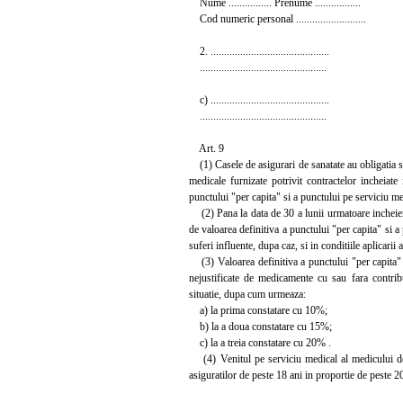
Nume ................ Prenume .................
Cod numeric personal ..........................
2. ............................................
...............................................
c) ............................................
...............................................
Art. 9
(1) Casele de asigurari de sanatate au obligatia sa
medicale furnizate potrivit contractelor incheiate
punctului "per capita" si a punctului pe serviciu medic
(2) Pana la data de 30 a lunii urmatoare incheierii
de valoarea definitiva a punctului "per capita" si a
suferi influente, dupa caz, si in conditiile aplicari
(3) Valoarea definitiva a punctului "per capita" s
nejustificate de medicamente cu sau fara contribu
situatie, dupa cum urmeaza:
a) la prima constatare cu 10%;
b) la a doua constatare cu 15%;
c) la a treia constatare cu 20% .
(4) Venitul pe serviciu medical al medicului de 
asiguratilor de peste 18 ani in proportie de peste 2