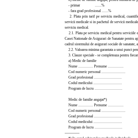
- primar .......%
- fara grad profesional .......%
2. Plata prin tarif pe serviciu medical, cuantifi
servicii medicale si in pachetul de servicii medicale
serviciu medical.
2.1. Plata pe serviciu medical pentru serviciile enu
Casei Nationale de Asigurari de Sanatate pentru ap
cadrul sistemului de asigurari sociale de sanatate
2.2. Valoarea minima garantata a unui punct pentru p
3. Clauze speciale - se completeaza pentru fiecare
a) Medic de familie
Nume ................ Prenume .................
Cod numeric personal ..........................
Grad profesional ..............................
Codul medicului ...............................
Program de lucru ..............................
Medic de familie angajat*)
Nume ................ Prenume .................
Cod numeric personal ..........................
Grad profesional ..............................
Codul medicului ...............................
Program de lucru ..............................
------------