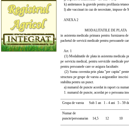
k) antitetanos la gravide pentru profilaxia tetano
l) alte vaccinari in caz de necesitate, impuse de M
ANEXA 2
MODALITATILE DE PLATA
in asistenta medicala primara pentru furnizarea de
pachetul de servicii medicale pentru persoanele care
Art. 1
(1) Modalitatile de plata in asistenta medicala prim
pe serviciu medical, pentru serviciile medicale pre
pentru persoanele care se asigura facultativ.
(2) Suma cuvenita prin plata "per capita" pentru s
structura pe grupe de varsta a asiguratilor inscrisi 
stabilita pentru un punct.
a) numarul de puncte acordat in raport cu numarul s
1. numarul de puncte, acordat pe o persoana inscris
_______________________________________
Grupa de varsta Sub 1 an 1 - 4 ani 5 - 59 de 
_______________________________________
Numar de
puncte/persoana/an 14,5 12 1
_______________________________________