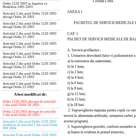
Cristian Celea
Ordin 1220 2003 in legatura cu
Hotărârea 1485 2003
ANEXA 1
Articolul 2 din actul Ordin 1220 2003
abrogă Ordin 20 2003
PACHETUL DE SERVICII MEDICALE I
Articolul 2 din actul Ordin 1220 2003
abrogă Ordin 20 2003
CAP. 1
Articolul 2 din actul Ordin 1220 2003
abrogă Ordin 21 2003
PACHET DE SERVICII MEDICALE DE BA
Articolul 2 din actul Ordin 1220 2003
abrogă Ordin 21 2003
A. Servicii profilactice:
Articolul 2 din actul Ordin 1220 2003
1. Urmarirea dezvoltarii fizice si psihomotorie a 
abrogă Ordin 22 2003
a) la externarea din maternitate;
Articolul 2 din actul Ordin 1220 2003
b) la 1 luna;
abrogă Ordin 22 2003
c) la 2 luni;
Articolul 2 din actul Ordin 1220 2003
d) la 4 luni;
abrogă Ordin 23 2003
e) la 6 luni;
Articolul 2 din actul Ordin 1220 2003
abrogă Ordin 23 2003
f) la 9 luni;
g) la 12 luni;
A fost modificat de:
h) la 15 luni;
Ordin 1220 2003 abrogat de articolul
i) la 18 luni.
2 din actul Ordin 56 2005
2. Supravegherea etapizata pentru copiii cu varsta
Ordin 1220 2003 abrogat de articolul
2 din actul Ordin 56 2005
trecerii la alimentatia artificiala, urmarirea curbei
acestui program).
Articolul 1 din actul Ordin 1220 2003
modificat de articolul 1 din actul Ordin
3. Supravegherea gravidei, conform normelor met
999 2004
a) luarea in evidenta in primul trimestru;
Articolul 8 din actul Ordin 1220 2003