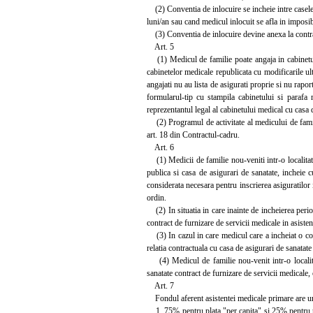
(2) Conventia de inlocuire se incheie intre casele 
luni/an sau cand medicul inlocuit se afla in imposib
(3) Conventia de inlocuire devine anexa la contract
Art. 5
(1) Medicul de familie poate angaja in cabinetul
cabinetelor medicale republicata cu modificarile ul
angajati nu au lista de asigurati proprie si nu rapo
formularul-tip cu stampila cabinetului si parafa 
reprezentantul legal al cabinetului medical cu casa 
(2) Programul de activitate al medicului de famili
art. 18 din Contractul-cadru.
Art. 6
(1) Medicii de familie nou-veniti intr-o localitate
publica si casa de asigurari de sanatate, incheie 
considerata necesara pentru inscrierea asiguratilor i
ordin.
(2) In situatia in care inainte de incheierea perio
contract de furnizare de servicii medicale in asisten
(3) In cazul in care medicul care a incheiat o conv
relatia contractuala cu casa de asigurari de sanatate
(4) Medicul de familie nou-venit intr-o localitat
sanatate contract de furnizare de servicii medicale,
Art. 7
Fondul aferent asistentei medicale primare are ur
1. 75% pentru plata "per capita" si 25% pentru pla