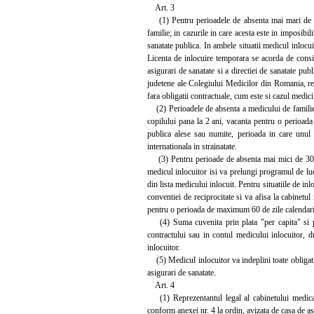
Art. 3
(1) Pentru perioadele de absenta mai mari de 30 d
familie; in cazurile in care acesta este in imposibil
sanatate publica. In ambele situatii medicul inlocui
Licenta de inlocuire temporara se acorda de consil
asigurari de sanatate si a directiei de sanatate publ
judetene ale Colegiului Medicilor din Romania, resp
fara obligatii contractuale, cum este si cazul medicil
(2) Perioadele de absenta a medicului de familie s
copilului pana la 2 ani, vacanta pentru o perioada
publica alese sau numite, perioada in care unul d
internationala in strainatate.
(3) Pentru perioade de absenta mai mici de 30 de 
medicul inlocuitor isi va prelungi programul de luc
din lista medicului inlocuit. Pentru situatiile de i
conventiei de reciprocitate si va afisa la cabinetu
pentru o perioada de maximum 60 de zile calendari
(4) Suma cuvenita prin plata "per capita" si pe s
contractului sau in contul medicului inlocuitor, 
inlocuitor.
(5) Medicul inlocuitor va indeplini toate obligatii
asigurari de sanatate.
Art. 4
(1) Reprezentantul legal al cabinetului medical
conform anexei nr. 4 la ordin, avizata de casa de asi