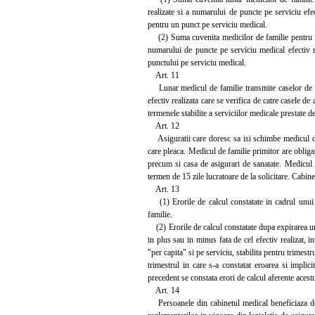
realizate si a numarului de puncte pe serviciu ef
pentru un punct pe serviciu medical.
(2) Suma cuvenita medicilor de familie pentru un 
numarului de puncte pe serviciu medical efectiv re
punctului pe serviciu medical.
Art. 11
Lunar medicul de familie transmite caselor de asig
efectiv realizata care se verifica de catre casele d
termenele stabilite a serviciilor medicale prestate 
Art. 12
Asiguratii care doresc sa isi schimbe medicul de 
care pleaca. Medicul de familie primitor are obligat
precum si casa de asigurari de sanatate. Medicul d
termen de 15 zile lucratoare de la solicitare. Cabi
Art. 13
(1) Erorile de calcul constatate in cadrul unui tr
familie.
(2) Erorile de calcul constatate dupa expirarea unu
in plus sau in minus fata de cel efectiv realizat, in
"per capita" si pe serviciu, stabilita pentru trimest
trimestrul in care s-a constatat eroarea si implici
precedent se constata erori de calcul aferente acest
Art. 14
Persoanele din cabinetul medical beneficiaza de p