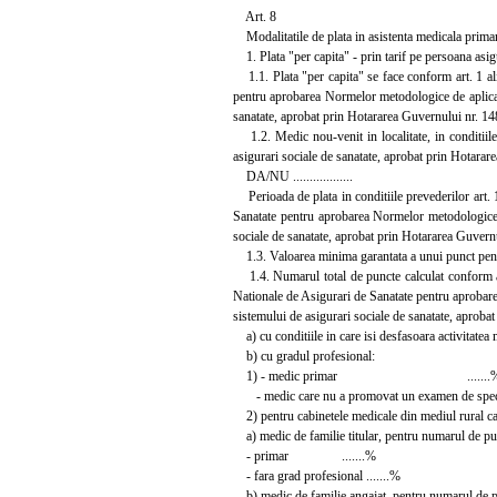
Art. 8
Modalitatile de plata in asistenta medicala primar
1. Plata "per capita" - prin tarif pe persoana asig
1.1. Plata "per capita" se face conform art. 1 alin
pentru aprobarea Normelor metodologice de aplicare
sanatate, aprobat prin Hotararea Guvernului nr. 1
1.2. Medic nou-venit in localitate, in conditiile 
asigurari sociale de sanatate, aprobat prin Hotara
DA/NU ..................
Perioada de plata in conditiile prevederilor art. 1 
Sanatate pentru aprobarea Normelor metodologice de
sociale de sanatate, aprobat prin Hotararea Guvernului 
1.3. Valoarea minima garantata a unui punct pentru pl
1.4. Numarul total de puncte calculat conform art. 
Nationale de Asigurari de Sanatate pentru aprobare
sistemului de asigurari sociale de sanatate, aproba
a) cu conditiile in care isi desfasoara activitatea m
b) cu gradul profesional:
1) - medic primar .......
- medic care nu a promovat un examen de special
2) pentru cabinetele medicale din mediul rural ca
a) medic de familie titular, pentru numarul de pu
- primar .......%
- fara grad profesional .......%
b) medic de familie angajat, pentru numarul de p