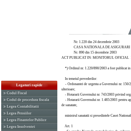
Nr. 1.220 din 24 decembrie 2003
CASA NATIONALA DE ASIGURARI D
Nr. 890 din 15 decembrie 2003
ACT PUBLICAT IN: MONITORUL OFICIAL NR. 
*) Ordinul nr. 1.220/890/2003 a fost publicat in M
In temeiul prevederilor:
- Ordonantei de urgenta a Guvernului nr. 150/2002
Legaturi rapide
ulterioare;
Codul Fiscal
- Hotararii Guvernului nr. 743/2003 privind organ
Codul de procedura fiscala
- Hotararii Guvernului nr. 1.485/2003 pentru aprob
de sanatate,
Legea Contabilitatii
Legea Pensiilor
ministrul sanatatii si presedintele Casei National
Legea Finantelor Publice
Art. 1
Legea Insolventei