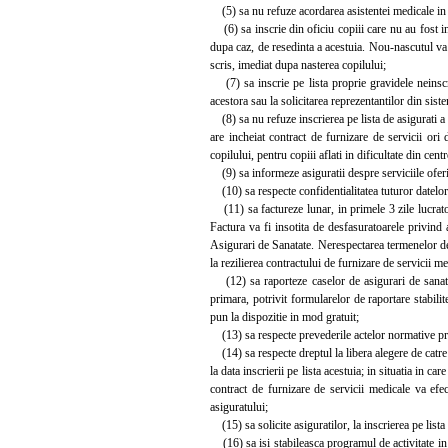
(5) sa nu refuze acordarea asistentei medicale in ca
(6) sa inscrie din oficiu copiii care nu au fost in
dupa caz, de resedinta a acestuia. Nou-nascutul va f
scris, imediat dupa nasterea copilului;
(7) sa inscrie pe lista proprie gravidele neinscri
acestora sau la solicitarea reprezentantilor din sis
(8) sa nu refuze inscrierea pe lista de asigurati a c
are incheiat contract de furnizare de servicii ori
copilului, pentru copiii aflati in dificultate din cen
(9) sa informeze asiguratii despre serviciile oferi
(10) sa respecte confidentialitatea tuturor datelor 
(11) sa factureze lunar, in primele 3 zile lucratoa
Factura va fi insotita de desfasuratoarele privind a
Asigurari de Sanatate. Nerespectarea termenelor d
la rezilierea contractului de furnizare de servicii me
(12) sa raporteze caselor de asigurari de sanatate
primara, potrivit formularelor de raportare stabili
pun la dispozitie in mod gratuit;
(13) sa respecte prevederile actelor normative priv
(14) sa respecte dreptul la libera alegere de catre
la data inscrierii pe lista acestuia; in situatia in c
contract de furnizare de servicii medicale va efec
asiguratului;
(15) sa solicite asiguratilor, la inscrierea pe lista
(16) sa isi stabileasca programul de activitate in 