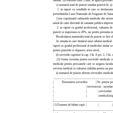
familie. La sfarsitul celor 3 luni, se aplica prevede
c) numarul total de puncte rezultat potrivit lit. a) s
1. in raport cu conditiile in care se desfasoara a
presedintelui Casei Nationale de Asigurari de Sana
Lista cuprinzand cabinetele medicale din asistent
anual de catre directiile de sanatate publica impreu
2. in raport cu gradul profesional, valoarea de re
puncte se majoreaza cu 20%, iar pentru prestatia 
Recalcularea numarului total de puncte se face din
In situatia in care titularul unui cabinet medical di
raport cu gradul profesional al medicului titular s
pentru punctele ce depasesc acest nivel;
d) serviciile cuprinse la cap. I lit. A pct. 2, 3 lit. d
(3) Suma cuvenita pentru serviciile medicale cupr
medicale pentru persoanele care se asigura faculta
serviciu medical cu valoarea stabilita pentru un pun
a) numarul de puncte aferent serviciilor medicale 
_______________________________________
| Denumirea serviciilor | Nr. puncte pe | P
| | serviciu/caz | acordar
| | | serviciului
| | | medical/asigura
|________________________________________
| 1) Examen de bilant copii: | | |
|________________________________________