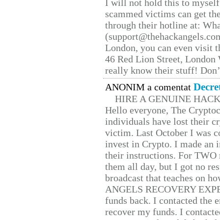
I will not hold this to myself
scammed victims can get the
through their hotline at: W
(support@thehackangels.com
London, you can even visit th
46 Red Lion Street, London
really know their stuff! Don’
Decre
ANONIM a comentat
HIRE A GENUINE HAC
Hello everyone, The Cryptocu
individuals have lost their c
victim. Last October I was 
invest in Crypto. I made an i
their instructions. For TWO 
them all day, but I got no re
broadcast that teaches on h
ANGELS RECOVERY EXPERT. H
funds back. I contacted the 
recover my funds. I contact