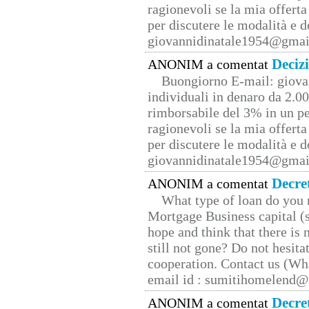
ragionevoli se la mia offerta
per discutere le modalità e 
giovannidinatale1954@­gmai
Deciz
ANONIM a comentat
Buongiorno E-mail: giova
individuali in denaro da 2.00
rimborsabile del 3% in un pe
ragionevoli se la mia offerta
per discutere le modalità e 
giovannidinatale1954@­gmai
Decre
ANONIM a comentat
What type of loan do you 
Mortgage Business capital (s
hope and think that there is
still not gone? Do not hesita
cooperation. Contact us (W
email id : sumitihomelend
Decre
ANONIM a comentat