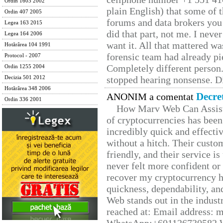
Ordin 1603 2002
plain English) that some of t
Ordin 407 2005
forums and data brokers you 
Legea 163 2015
did that part, not me. I neve
Legea 164 2006
want it. All that mattered w
Hotărârea 104 1991
forensic team had already pie
Protocol - 2007
Completely different person
Ordin 1255 2004
stopped hearing nonsense. Di
Decizia 501 2012
Hotărârea 348 2006
Decre
ANONIM a comentat
Ordin 336 2001
How Marv Web Can Assist
of cryptocurrencies has be
incredibly quick and effecti
without a hitch. Their custo
friendly, and their service i
never felt more confident or
recover my cryptocurrency h
quickness, dependability, an
Web stands out in the indus
reached at: Email address: