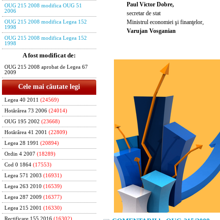
Paul Victor Dobre,
OUG 215 2008 modifica OUG 51
2006
secretar de stat
Ministrul economiei şi finanţelor,
OUG 215 2008 modifica Legea 152
1998
Varujan Vosganian
OUG 215 2008 modifica Legea 152
1998
A fost modificat de:
OUG 215 2008 aprobat de Legea 67
2009
Cele mai căutate legi
Legea 40 2011
(24569)
Hotărârea 73 2006
(24014)
OUG 195 2002
(23668)
Hotărârea 41 2001
(22809)
Legea 28 1991
(20894)
Ordin 4 2007
(18289)
Cod 0 1864
(17553)
Legea 571 2003
(16931)
Legea 263 2010
(16539)
Legea 287 2009
(16377)
Legea 215 2001
(16330)
Rectificare 155 2016
(16302)