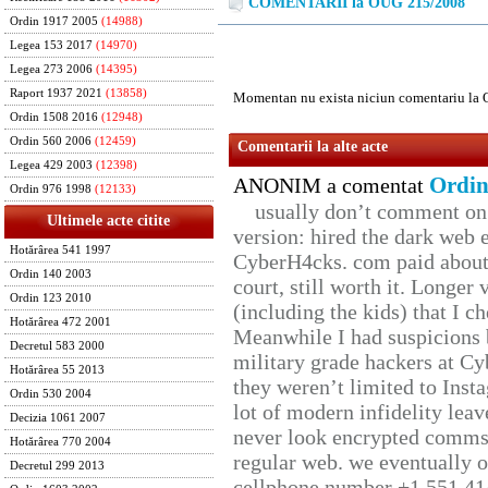
COMENTARII la OUG 215/2008
Ordin 1917 2005
(14988)
Legea 153 2017
(14970)
Legea 273 2006
(14395)
Raport 1937 2021
(13858)
Momentan nu exista niciun comentariu la
Ordin 1508 2016
(12948)
Ordin 560 2006
(12459)
Comentarii la alte acte
Legea 429 2003
(12398)
Ordin
ANONIM a comentat
Ordin 976 1998
(12133)
usually don’t comment on t
Ultimele acte citite
version: hired the dark web 
Hotărârea 541 1997
CyberH4cks. com paid about 
Ordin 140 2003
court, still worth it. Longer
Ordin 123 2010
(including the kids) that I ch
Hotărârea 472 2001
Meanwhile I had suspicions 
Decretul 583 2000
military grade hackers at Cy
Hotărârea 55 2013
they weren’t limited to Inst
Ordin 530 2004
lot of modern infidelity leav
Decizia 1061 2007
never look encrypted comms, 
Hotărârea 770 2004
regular web. we eventually 
Decretul 299 2013
cellphone number +1 551 41