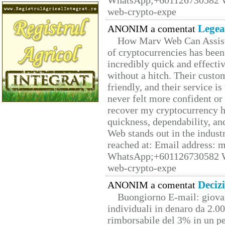
WhatsApp;+601126730582 W
web-crypto-expe
Legea
ANONIM a comentat
How Marv Web Can Assist
of cryptocurrencies has be
incredibly quick and effecti
without a hitch. Their custo
friendly, and their service i
never felt more confident or
recover my cryptocurrency h
quickness, dependability, an
Web stands out in the indus
reached at: Email address:
WhatsApp;+601126730582 W
web-crypto-expe
Deciz
ANONIM a comentat
Buongiorno E-mail: giova
individuali in denaro da 2.00
rimborsabile del 3% in un pe