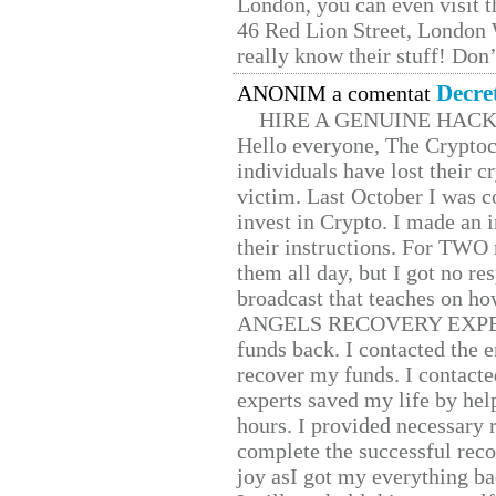
London, you can even visit th
46 Red Lion Street, London
really know their stuff! Don’
Decre
ANONIM a comentat
HIRE A GENUINE HAC
Hello everyone, The Cryptocu
individuals have lost their c
victim. Last October I was 
invest in Crypto. I made an i
their instructions. For TWO 
them all day, but I got no re
broadcast that teaches on h
ANGELS RECOVERY EXPERT. H
funds back. I contacted the 
recover my funds. I contact
experts saved my life by hel
hours. I provided necessary 
complete the successful reco
joy asI got my everything bac