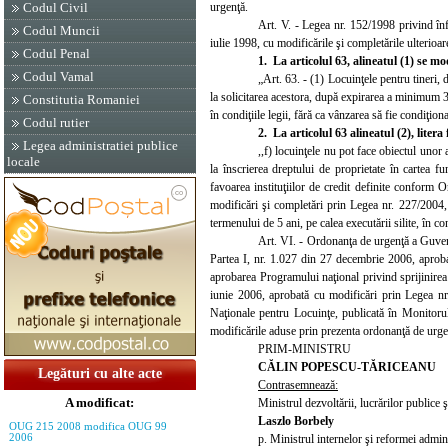
urgenţă.
Codul Civil
Art. V.
- Legea nr. 152/1998 privind în
Codul Muncii
iulie 1998, cu modificările şi completările ulterio
Codul Penal
1. La articolul 63
, alineatul (1) se m
Codul Vamal
„Art. 63
. - (1) Locuinţele pentru tineri, d
la solicitarea acestora, după expirarea a minimum 3 a
Constitutia Romaniei
în condiţiile legii, fără ca vânzarea să fie condiţiona
Codul rutier
2. La articolul 63
alineatul (2), liter
Legea administratiei publice
,,f) locuinţele nu pot face obiectul unor
locale
la înscrierea dreptului de proprietate în cartea fun
favoarea instituţiilor de credit definite conform 
modificări şi completări prin Legea nr. 227/2004, ca
termenului de 5 ani, pe calea executării silite, în con
Art. VI.
- Ordonanţa de urgenţă a Guvernu
Partea
I,
nr. 1.027 din 27 decembrie 2006, aproba
aprobarea Programului naţional privind sprijinirea
iuni
e 2006, aprobată cu modificări prin Legea nr.
Naţionale pentru Locuinţe, publicată în Monitoru
modificările aduse prin prezenta ordonanţă de urge
PRIM-MINISTRU
CĂLIN POPESCU-TĂRICEANU
Legături cu alte acte
Contrasemnează:
A modificat:
Ministrul dezvoltării, lucrărilor publice ş
Laszlo Borbely
OUG 215 2008 modifica OUG 99
p. Ministrul internelor şi reformei admini
2006