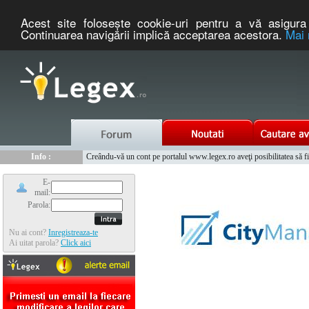
Acest site foloseşte cookie-uri pentru a vă asigura 
Continuarea navigării implică acceptarea acestora.
Mai 
Nou :
Legex.ro - portal de legislatie romaneasca. Un serviciu oferit g
Info :
Creându-vă un cont pe portalul www.legex.ro aveţi posibilitatea să fiţi
Info :
www.tntauto.ro - Managementul Integrat al Parcului Auto
E-
mail:
Parola:
Nu ai cont?
Inregistreaza-te
Ai uitat parola?
Click aici