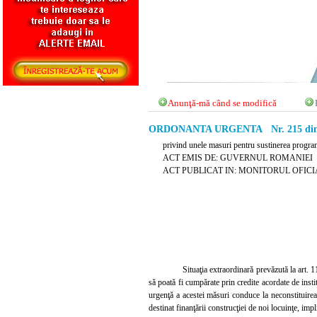
Anunţă-mă când se modifică
ORDONANTA URGENTA Nr. 215 din 4
privind unele masuri pentru sustinerea programe
ACT EMIS DE: GUVERNUL ROMANIEI
ACT PUBLICAT IN: MONITORUL OFICIAL 
Situaţia extraordinară prevăzută la art. 1
să poată fi cumpărate prin credite acordate de insti
urgenţă a acestei măsuri conduce la neconstituirea
destinat finanţării construcţiei de noi locuinţe, impl