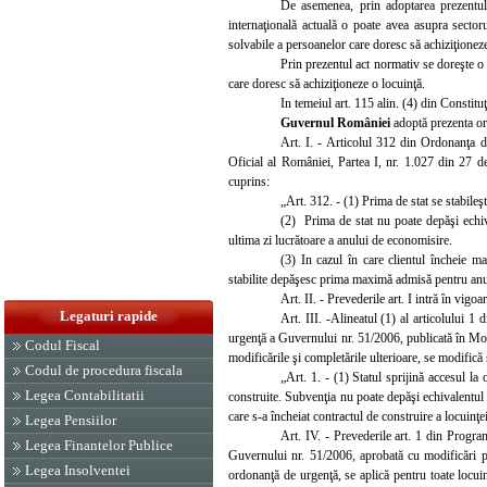
De asemenea, prin adoptarea prezentulu
internaţională actuală o poate avea asupra sectoru
solvabile a persoanelor care doresc să achiziţioneze
Prin prezentul act normativ se doreşte o
care doresc să achiziţioneze o locuinţă.
In temeiul art. 115 alin. (4) din Constitu
Guvernul României
adoptă prezenta or
Art. I.
- Articolul 312 din Ordonanţa de
Oficial al României, Partea
I,
nr. 1.027 din 27 d
cuprins:
„Art. 312. - (1) Prima de stat se stabile
(2) Prima de stat nu poate depăşi echiv
ultima zi lucrătoare a anului de economisire.
(3) In cazul în care clientul încheie m
stabilite depăşesc prima maximă admisă pentru anul 
Art. II. - Prevederile art. I
intră în vigoa
Legaturi rapide
Art. III. -Alineatul (1) a
l articolului 1 
urgenţă a Guvernului nr. 51/2006, publicată în Mo
Codul Fiscal
modificările şi completările ulterioare, se modifică
Codul de procedura fiscala
„Art. 1. - (1) Statul sprijină accesul l
Legea Contabilitatii
construite. Subvenţia nu poate depăşi echivalentul
care s-a încheiat contractul de construire a locuinţe
Legea Pensiilor
Art. IV.
- Prevederile art. 1 din Program
Legea Finantelor Publice
Guvernului nr. 51/2006, aprobată cu modificări pr
Legea Insolventei
ordonanţă de urgenţă, se aplică pentru toate locuinţ