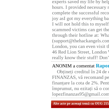
experts saved my life by hel
hours. I provided necessary 
complete the successful reco
joy asI got my everything bac
I will not hold this to myself
scammed victims can get the
through their hotline at: W
(support@thehackangels.com
London, you can even visit th
46 Red Lion Street, London
really know their stuff! Don’
Rapor
ANONIM a comentat
Obțineți creditul în 24 d
FINANZAS, vă recomand pent
finanțare la cota de 2%. Pent
împrumut, nu ezitați să o con
lopezfinanzas95@gmail.co
Alte acte pe aceeaşi temă cu OUG 215