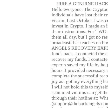
HIRE A GENUINE HAC
Hello everyone, The Cryptocu
individuals have lost their c
victim. Last October I was 
invest in Crypto. I made an i
their instructions. For TWO 
them all day, but I got no re
broadcast that teaches on h
ANGELS RECOVERY EXPERT. H
funds back. I contacted the 
recover my funds. I contact
experts saved my life by hel
hours. I provided necessary 
complete the successful reco
joy asI got my everything bac
I will not hold this to myself
scammed victims can get the
through their hotline at: W
(support@thehackangels.com