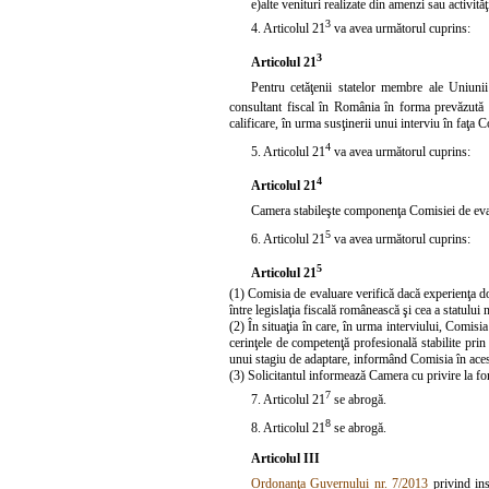
e)
alte venituri realizate din amenzi sau activită
3
4. Articolul
21
va avea următorul cuprins:
3
Articolul 21
Pentru cetăţenii statelor membre ale Uniuni
consultant fiscal în România în forma prevăzută 
calificare, în urma susţinerii unui interviu în faţa 
4
5. Articolul
21
va avea următorul cuprins:
4
Articolul 21
Camera stabileşte componenţa Comisiei de eval
5
6. Articolul
21
va avea următorul cuprins:
5
Articolul 21
(1) Comisia de evaluare verifică dacă experienţa dobâ
între legislaţia fiscală românească şi cea a statului 
(2) În situaţia în care, în urma interviului, Comisia
cerinţele de competenţă profesională stabilite pri
unui stagiu de adaptare, informând Comisia în acest
(3) Solicitantul informează Camera cu privire la for
7
7. Articolul
21
se abrogă.
8
8. Articolul
21
se abrogă.
Articolul III
Ordonanţa Guvernului nr. 7/2013
privind ins