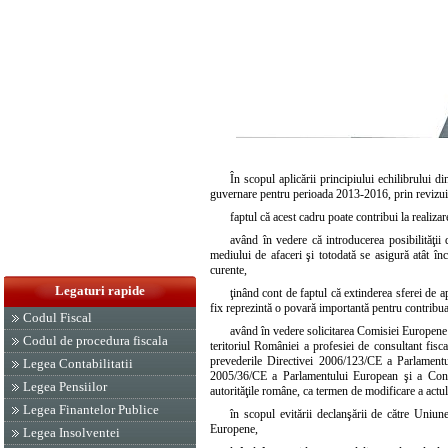
În scopul aplicării principiului echilibrului 
guvernare pentru perioada 2013-2016, prin revizuire
faptul că acest cadru poate contribui la realizar
având în vedere că introducerea posibilităţii 
mediului de afaceri şi totodată se asigură atât înc
curente,
Legaturi rapide
ţinând cont de faptul că extinderea sferei de apl
fix reprezintă o povară importantă pentru contribuab
Codul Fiscal
având în vedere solicitarea Comisiei Europene 
Codul de procedura fiscala
teritoriul României a profesiei de consultant fisc
prevederile Directivei 2006/123/CE a Parlamentul
Legea Contabilitatii
2005/36/CE a Parlamentului European şi a Consil
Legea Pensiilor
autorităţile române, ca termen de modificare a actu
Legea Finantelor Publice
în scopul evitării declanşării de către Uniu
Europene,
Legea Insolventei