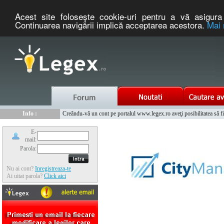
Acest site foloseşte cookie-uri pentru a vă asigura 
Continuarea navigării implică acceptarea acestora.
Mai 
Nou :
Info :
Legex.ro - portal de legislatie romaneasca. Un serviciu oferit g
Creându-vă un cont pe portalul www.legex.ro aveţi posibilitatea să fiţi
Info :
www.tntauto.ro - Managementul Integrat al Parcului Auto
Info :
Cauta coduri postale si prefixe telefonice nationale si internationale
E-
mail:
Parola:
Nu ai cont?
Inregistreaza-te
Ai uitat parola?
Click aici