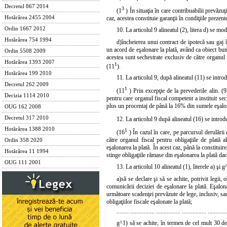
Decretul 867 2014
3
(1
) În situaţia în care contribuabilii prevăzuţi
caz, acestea constituie garanţii în condiţiile prezen
Hotărârea 2455 2004
Ordin 1667 2012
10. La articolul 9 alineatul (2),
litera d)
se modi
Hotărârea 754 1994
d)
încheierea unui contract de ipotecă sau gaj î
un acord de eşalonare la plată, având ca obiect bunu
Ordin 5508 2009
acestea sunt sechestrate exclusiv de către organul 
Hotărârea 1393 2007
1
(11
).
Hotărârea 199 2010
11. La articolul 9, după alineatul (11) se intr
Decretul 262 2009
1
(11
) Prin excepţie de la prevederile alin. (9)
Decizia 1114 2010
pentru care organul fiscal competent a instituit sec
plus un procentaj de până la 16% din sumele eşalona
OUG 162 2008
Decretul 317 2010
12. La articolul 9 după alineatul (16) se intro
Hotărârea 1388 2010
1
(16
) În cazul în care, pe parcursul derulării eş
către organul fiscal pentru obligaţiile de plată a
Ordin 358 2020
eşalonarea la plată. În acest caz, până la constitui
Hotărârea 11 1994
stinge obligaţiile rămase din eşalonarea la plată da
OUG 111 2001
13. La articolul 10 alineatul (1), literele
a)
şi
g
a)
să se declare şi să se achite, potrivit legii
comunicării deciziei de eşalonare la plată. Eşalona
următoare scadenţei prevăzute de lege, inclusiv, sau 
obligaţiilor fiscale eşalonate la plată;
........ ................ ................ ................ ............
g^1) să se achite, în termen de cel mult 30 de z