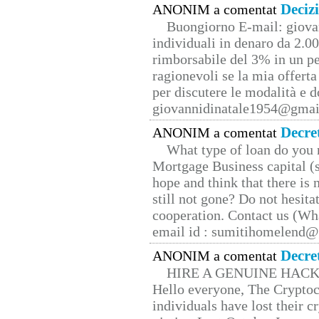
Deciz
ANONIM a comentat
Buongiorno E-mail: giova
individuali in denaro da 2.00
rimborsabile del 3% in un pe
ragionevoli se la mia offerta
per discutere le modalità e 
giovannidinatale1954@­gmai
Decre
ANONIM a comentat
What type of loan do you 
Mortgage Business capital (s
hope and think that there is
still not gone? Do not hesita
cooperation. Contact us (W
email id : sumitihomelend
Decre
ANONIM a comentat
HIRE A GENUINE HAC
Hello everyone, The Cryptocu
individuals have lost their c