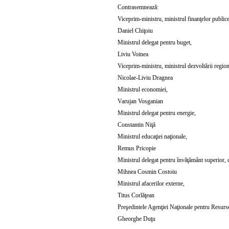
Contrasemnează:
Viceprim-ministru, ministrul finanţelor publice
Daniel Chiţoiu
Ministrul delegat pentru buget,
Liviu Voinea
Viceprim-ministru, ministrul dezvoltării regiona
Nicolae-Liviu Dragnea
Ministrul economiei,
Varujan Vosganian
Ministrul delegat pentru energie,
Constantin Niţă
Ministrul educaţiei naţionale,
Remus Pricopie
Ministrul delegat pentru învăţământ superior, ce
Mihnea Cosmin Costoiu
Ministrul afacerilor externe,
Titus Corlăţean
Preşedintele Agenţiei Naţionale pentru Resurs
Gheorghe Duţu