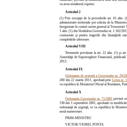
va avea următorul cuprins:
Articolul 2
(1) Prin excepţie de la prevederile art. 61 alin. (1
administrativ-teritoriale pot solicita de la Minist
înregistrate în contul curent general al Trezoreri
1 alin. (1) din Hotărârea Guvernului nr. 1.182/201
contractate şi pentru tragerile din finanţările ra
completările ulterioare.
Articolul VIII
Termenele prevăzute la art. 22 alin.
(1)
şi art
Autorităţii de Supraveghere Financiară, publicată
2013.
Articolul IX
Ordonanţa de urgenţă a Guvernului nr. 29/2
200 din 22 martie 2011, aprobată prin
Legea nr. 
va republica în Monitorul Oficial al României, Par
Articolul X
Ordonanţa Guvernului nr. 71/2001
privind org
538 din 1 septembrie 2001, aprobată cu modificăr
ordonanţă de urgenţă, se va republica în Monitoru
nouă numerotare.
PRIM-MINISTRU
VICTOR-VIOREL PONTA