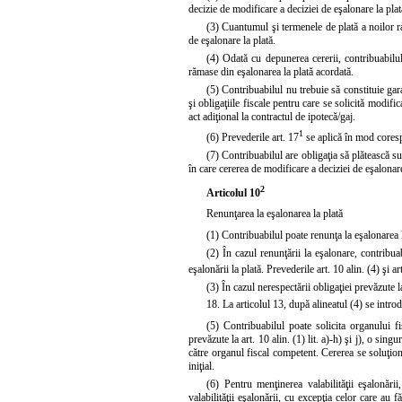
decizie de modificare a deciziei de eşalonare la pla
(3) Cuantumul şi termenele de plată a noilor ra
de eşalonare la plată.
(4) Odată cu depunerea cererii, contribuabilu
rămase din eşalonarea la plată acordată.
(5) Contribuabilul nu trebuie să constituie gara
şi obligaţiile fiscale pentru care se solicită modifica
act adiţional la contractul de ipotecă/gaj.
1
(6) Prevederile art. 17
se aplică în mod corespu
(7) Contribuabilul are obligaţia să plătească su
în care cererea de modificare a deciziei de eşalonar
2
Articolul 10
Renunţarea la eşalonarea la plată
(1) Contribuabilul poate renunţa la eşalonarea l
(2) În cazul renunţării la eşalonare, contribuab
eşalonării la plată. Prevederile art. 10 alin. (4) şi ar
(3) În cazul nerespectării obligaţiei prevăzute la
18. La articolul 13, după alineatul (4) se intro
(5) Contribuabilul poate solicita organului fi
prevăzute la
art. 10 alin. (1)
lit. a)-h) şi j), o sing
către organul fiscal competent. Cererea se soluţion
iniţial.
(6) Pentru menţinerea valabilităţii eşalonării
valabilităţii eşalonării, cu excepţia celor care au f