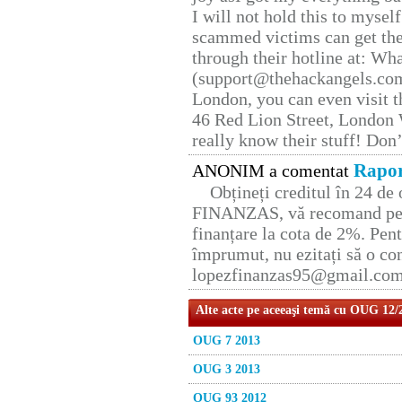
I will not hold this to myself
scammed victims can get the
through their hotline at: W
(support@thehackangels.com
London, you can even visit th
46 Red Lion Street, London
really know their stuff! Don’
Rapor
ANONIM a comentat
Obțineți creditul în 24 d
FINANZAS, vă recomand pent
finanțare la cota de 2%. Pent
împrumut, nu ezitați să o con
lopezfinanzas95@gmail.co
Alte acte pe aceeaşi temă cu OUG 12/
OUG 7 2013
OUG 3 2013
OUG 93 2012