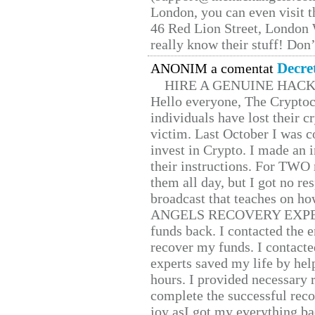
London, you can even visit th
46 Red Lion Street, London
really know their stuff! Don’
Decre
ANONIM a comentat
HIRE A GENUINE HAC
Hello everyone, The Cryptocu
individuals have lost their c
victim. Last October I was 
invest in Crypto. I made an i
their instructions. For TWO 
them all day, but I got no re
broadcast that teaches on h
ANGELS RECOVERY EXPERT. H
funds back. I contacted the 
recover my funds. I contact
experts saved my life by hel
hours. I provided necessary 
complete the successful reco
joy asI got my everything bac