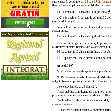
suspendate în condiţiile
art. 14 sau 15 din Legea 
fiscal a încetat după data comunicării deciziei de eş
1
14. La articolul 10 alineatul (1), după litera g
g^2) să se achite, în termen de cel mult 30 de zil
transferată Agenţiei
Naţionale de Administrare Fiscală după emitere
acestor sume.
15. La articolul 10 alineatul (1), după litera j)
k)
să constituie garanţia în condiţiile prevăzute
distribuirea sumelor rezultate din valorificarea bunu
16. La articolul 10 alineatul (2),
litera c)
se abr
17. După articolul 10 se introduc două noi arti
1
Articolul 10
Modificarea deciziei de eşalonare la plată în pe
(1) Pe perioada de valabilitate a eşalonării, de
obligaţii fiscale cuprinse în certificatul de atestare
2
a)
cele prevăzute la art. 3 alin. (2
);
b)
cele stabilite prin decizie de impunere, ante
prin noul act administrativ emis potrivit art. 216 al
c)
obligaţiile fiscale stabilite de alte autorit
eşalonare la plată.
(2) Cererea se depune până la împlinirea term