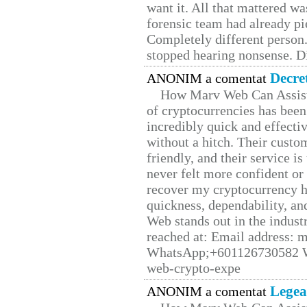
want it. All that mattered w
forensic team had already pie
Completely different person
stopped hearing nonsense. Di
Decre
ANONIM a comentat
How Marv Web Can Assist
of cryptocurrencies has be
incredibly quick and effecti
without a hitch. Their custo
friendly, and their service i
never felt more confident or
recover my cryptocurrency h
quickness, dependability, an
Web stands out in the indus
reached at: Email address:
WhatsApp;+601126730582 W
web-crypto-expe
Legea
ANONIM a comentat