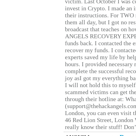
victim. Last October I was 
invest in Crypto. I made an i
their instructions. For TWO 
them all day, but I got no re
broadcast that teaches on h
ANGELS RECOVERY EXPERT. H
funds back. I contacted the 
recover my funds. I contact
experts saved my life by hel
hours. I provided necessary 
complete the successful reco
joy asI got my everything bac
I will not hold this to myself
scammed victims can get the
through their hotline at: W
(support@thehackangels.com
London, you can even visit th
46 Red Lion Street, London
really know their stuff! Don’