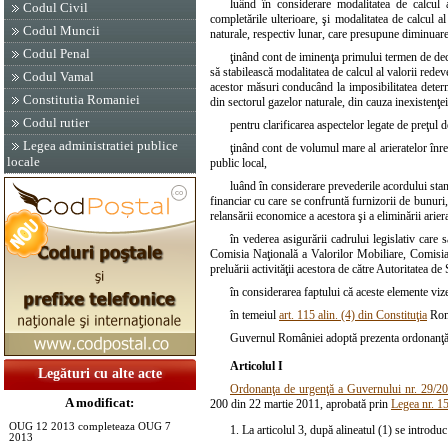
luând în considerare modalitatea de calcul al
Codul Civil
completările ulterioare, şi modalitatea de calcul 
Codul Muncii
naturale, respectiv lunar, care presupune diminuar
Codul Penal
ţinând cont de iminenţa primului termen de decl
să stabilească modalitatea de calcul al valorii rede
Codul Vamal
acestor măsuri conducând la imposibilitatea determ
Constitutia Romaniei
din sectorul gazelor naturale, din cauza inexistenţei
Codul rutier
pentru clarificarea aspectelor legate de preţul 
Legea administratiei publice
ţinând cont de volumul mare al arieratelor înregi
locale
public local,
luând în considerare prevederile acordului stan
financiar cu care se confruntă furnizorii de bunuri, 
relansării economice a acestora şi a eliminării ariera
în vederea asigurării cadrului legislativ care 
Comisia Naţională a Valorilor Mobiliare, Comisi
preluării activităţii acestora de către Autoritatea 
în considerarea faptului că aceste elemente vize
în temeiul
art. 115 alin. (4) din Constituţia
Româ
Guvernul României adoptă prezenta ordonanţă
Articolul I
Legături cu alte acte
Ordonanţa de urgenţă a Guvernului nr. 29/2
A modificat:
200 din 22 martie 2011, aprobată prin
Legea nr. 1
OUG 12 2013 completeaza OUG 7
1. La articolul 3, după alineatul (1) se introduc
2013