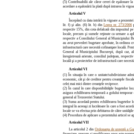
(5) Contribuabilii ale căror cereri de eşalonare l
acordare a eşalonării la plată după intrarea în vigo
Articolul V
Începând cu data intrării în vigoare a prezentei
lit. f) şi alin. (6) lit. b) din
Legea nr. 273/2006
p
respectiv 15%, din cota defalcată din impozitul pe
locale, precum şi sumele reţinute ca urmare a apli
respectiv a Consiliului General al Municipiului Buc
au avut prevederi bugetare aprobate, în ordinea cr
infrastructură care necesită cofinanţare locală. Pent
General al Municipiului Bucureşti, după caz, aloc
înregistrează arierate, consiliul judeţean, respec
locală şi a proiectelor de infrastructură care necesit
Articolul VI
(1) În situaţia în care o unitate/subdiviziune admin
economic, cât şi de creditor pentru creanţele fiscale
celei mai mici dintre creanţele reciproce.
(2) În cazul în care disponibilităţile bugetelor loc
asigura echilibrarea temporară a golului temporar d
general al Trezoreriei Statului.
(3) Suma acordată pentru echilibrarea bugetelor loc
integral în aceeaşi zi lucrătoare în care a fost acor
locale se va efectua prin debitarea de către unităţile
(4) Procedura de aplicare a prezentului articol se a
Articolul VII
La articolul 2 din
Ordonanţa de urgenţă a Gu
financiare, precum şi modificarea unor acte normat