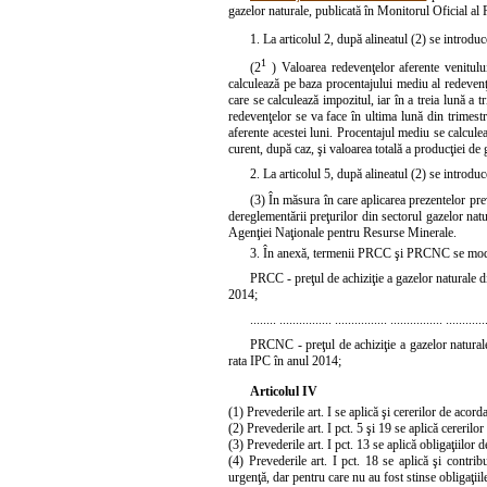
gazelor naturale, publicată în Monitorul Oficial a
1. La articolul 2, după alineatul (2) se introdu
1
(2
) Valoarea redevenţelor aferente venitulu
calculează pe baza procentajului mediu al redevenţe
care se calculează impozitul, iar în a treia lună a 
redevenţelor se va face în ultima lună din trimest
aferente acestei luni. Procentajul mediu se calculea
curent, după caz, şi valoarea totală a producţiei de g
2. La articolul 5, după alineatul (2) se introdu
(3) În măsura în care aplicarea prezentelor pr
dereglementării preţurilor din sectorul gazelor nat
Agenţiei Naţionale pentru Resurse Minerale.
3. În anexă, termenii
PRCC
şi
PRCNC
se mod
PRCC - preţul de achiziţie a gazelor naturale 
2014;
........ ................ ................ ................ ............
PRCNC - preţul de achiziţie a gazelor natural
rata IPC în anul 2014;
Articolul IV
(1) Prevederile art. I se aplică şi cererilor de acord
(2) Prevederile art. I pct. 5 şi 19 se aplică cereril
(3) Prevederile art. I pct. 13 se aplică obligaţiilor
(4) Prevederile art. I pct. 18 se aplică şi contrib
urgenţă, dar pentru care nu au fost stinse obligaţiile