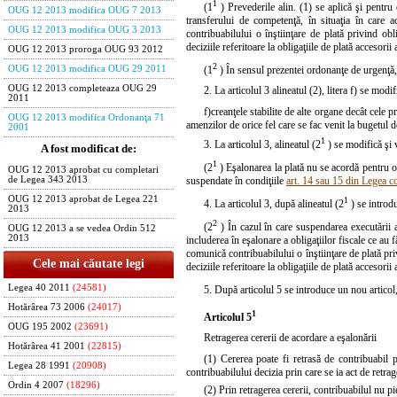
1
(1
) Prevederile alin. (1) se aplică şi pentru
OUG 12 2013 modifica OUG 7 2013
transferului de competenţă, în situaţia în care 
OUG 12 2013 modifica OUG 3 2013
contribuabilului o înştiinţare de plată privind ob
deciziile referitoare la obligaţiile de plată accesorii 
OUG 12 2013 proroga OUG 93 2012
2
(1
) În sensul prezentei ordonanţe de urgenţă, a
OUG 12 2013 modifica OUG 29 2011
OUG 12 2013 completeaza OUG 29
2. La articolul 3 alineatul (2),
litera f)
se modifi
2011
f)
creanţele stabilite de alte organe decât cele 
OUG 12 2013 modifica Ordonanţa 71
amenzilor de orice fel care se fac venit la bugetul de
2001
1
3. La articolul 3,
alineatul (2
)
se modifică şi 
A fost modificat de:
1
(2
) Eşalonarea la plată nu se acordă pentru obli
OUG 12 2013 aprobat cu completari
suspendate în condiţiile
art. 14 sau 15 din Legea c
de Legea 343 2013
OUG 12 2013 aprobat de Legea 221
1
4. La articolul 3, după alineatul (2
) se introd
2013
2
(2
) În cazul în care suspendarea executării a
OUG 12 2013 a se vedea Ordin 512
2013
includerea în eşalonare a obligaţiilor fiscale ce au 
comunică contribuabilului o înştiinţare de plată pri
Cele mai căutate legi
deciziile referitoare la obligaţiile de plată accesorii 
Legea 40 2011
(24581)
5. După articolul 5 se introduce un nou articol
Hotărârea 73 2006
(24017)
1
Articolul 5
OUG 195 2002
(23691)
Retragerea cererii de acordare a eşalonării
Hotărârea 41 2001
(22815)
(1) Cererea poate fi retrasă de contribuabil 
Legea 28 1991
(20908)
contribuabilului decizia prin care se ia act de retrag
Ordin 4 2007
(18296)
(2) Prin retragerea cererii, contribuabilul nu 