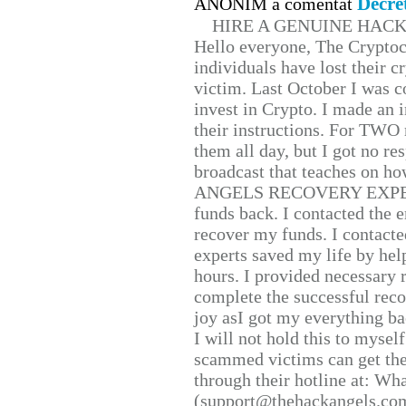
Decre
ANONIM a comentat
HIRE A GENUINE HAC
Hello everyone, The Cryptocu
individuals have lost their c
victim. Last October I was 
invest in Crypto. I made an i
their instructions. For TWO 
them all day, but I got no re
broadcast that teaches on h
ANGELS RECOVERY EXPERT. H
funds back. I contacted the 
recover my funds. I contact
experts saved my life by hel
hours. I provided necessary 
complete the successful reco
joy asI got my everything bac
I will not hold this to myself
scammed victims can get the
through their hotline at: W
(support@thehackangels.com