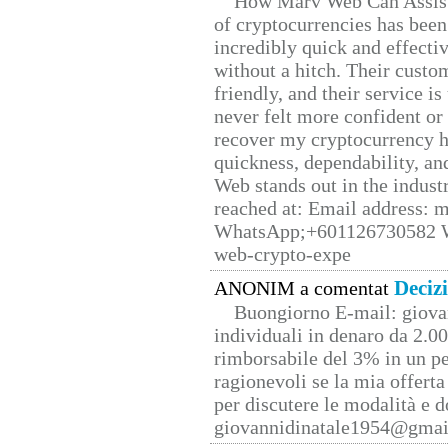
How Marv Web Can Assist
of cryptocurrencies has be
incredibly quick and effecti
without a hitch. Their custo
friendly, and their service i
never felt more confident or
recover my cryptocurrency h
quickness, dependability, an
Web stands out in the indus
reached at: Email address:
WhatsApp;+601126730582 W
web-crypto-expe
Deciz
ANONIM a comentat
Buongiorno E-mail: giova
individuali in denaro da 2.00
rimborsabile del 3% in un pe
ragionevoli se la mia offerta
per discutere le modalità e 
giovannidinatale1954@­gmai