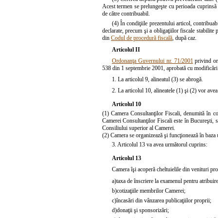
Acest termen se prelungeşte cu perioada cuprinsă în
de către contribuabil.
(4) În condiţiile prezentului articol, contribuabi
declarate, precum şi a obligaţiilor fiscale stabilit
din
Codul de procedură fiscală
, după caz.
Articolul II
Ordonanţa Guvernului nr. 71/2001
privind org
538 din 1 septembrie 2001, aprobată cu modificări
1. La articolul 9,
alineatul (3)
se abrogă.
2. La articolul 10, alineatele
(1)
şi
(2)
vor avea
Articolul 10
(1) Camera Consultanţilor Fiscali, denumită în con
Camerei Consultanţilor Fiscali este în Bucureşti, st
Consiliului superior al Camerei.
(2) Camera se organizează şi funcţionează în baza 
3.
Articolul 13
va avea următorul cuprins:
Articolul 13
Camera îşi acoperă cheltuielile din venituri prop
a)
taxa de înscriere la examenul pentru atribuirea
b)
cotizaţiile membrilor Camerei;
c)
încasări din vânzarea publicaţiilor proprii;
d)
donaţii şi sponsorizări;