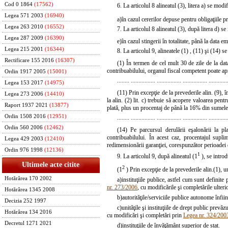
Cod 0 1864
(17562)
6. La articolul 8 alineatul (3),
litera a)
se modifi
Legea 571 2003
(16940)
a)
în cazul cererilor depuse pentru obligaţiile pre
Legea 263 2010
(16552)
7. La articolul 8 alineatul (3), după litera d) s
Legea 287 2009
(16390)
e)
în cazul stingerii în totalitate, până la data em
Legea 215 2001
(16344)
8. La articolul 9, alineatele
(1)
,
(11)
şi
(14)
se 
Rectificare 155 2016
(16307)
(1) În termen de cel mult 30 de zile de la data
contribuabilului, organul fiscal competent poate ap
Ordin 1917 2005
(15001)
........ ................ ................ ................ ............
Legea 153 2017
(14975)
(11) Prin excepţie de la prevederile alin. (9), î
Legea 273 2006
(14410)
la alin. (2) lit. c) trebuie să acopere valoarea pent
Raport 1937 2021
(13877)
plată, plus un procentaj de până la 16% din sumele e
Ordin 1508 2016
(12951)
........ ................ ................ ................ ............
Ordin 560 2006
(12462)
(14) Pe parcursul derulării eşalonării la pl
contribuabilului. În acest caz, procentajul suplim
Legea 429 2003
(12410)
redimensionării garanţiei, corespunzător perioadei 
Ordin 976 1998
(12136)
1
9. La articolul 9, după alineatul (1
), se introd
Ultimele acte citite
2
(1
) Prin excepţie de la prevederile alin.(1), u
Hotărârea 170 2002
a)
instituţiile publice, astfel cum sunt definite
nr. 273/2006
, cu modificările şi completările ulteri
Hotărârea 1345 2008
b)
autorităţile/serviciile publice autonome înfiin
Decizia 252 1997
c)
unităţile şi instituţiile de drept public prevăz
Hotărârea 134 2016
cu modificări şi completări prin
Legea nr. 324/200
Decretul 1271 2021
d)
instituţiile de învăţământ superior de stat.