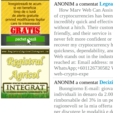
Legea
ANONIM a comentat
How Marv Web Can Assist
of cryptocurrencies has be
incredibly quick and effecti
without a hitch. Their custo
friendly, and their service i
never felt more confident or
recover my cryptocurrency h
quickness, dependability, an
Web stands out in the indus
reached at: Email address:
WhatsApp;+601126730582 W
web-crypto-expe
Deciz
ANONIM a comentat
Buongiorno E-mail: giova
individuali in denaro da 2.00
rimborsabile del 3% in un pe
ragionevoli se la mia offerta
per discutere le modalità e 