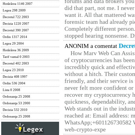
forums and data brokers you 
Hotărârea 1146 2007
did that part, not me. I neve
Legea 298 2009
want it. All that mattered w
Decretul 722 2003
forensic team had already pie
Decizia 1220 2007
Completely different person
Decretul 390 2007
stopped hearing nonsense. Di
Ordin 1317 2014
Legea 29 2004
Decre
ANONIM a comentat
Hotărârea 36 2009
How Marv Web Can Assist
Tarif vamal 0 2003
of cryptocurrencies has be
Decretul 402 2003
incredibly quick and effecti
Legea 23 2010
without a hitch. Their custo
Decizia 408 1997
friendly, and their service i
Ordin 536 2004
never felt more confident or
Lista 0 2008
recover my cryptocurrency h
Ordonanţa 25 2008
quickness, dependability, an
Ordonanţa 53 2000
Web stands out in the indus
Decizia 532 2010
reached at: Email address:
Ordonanţa 25 2008
WhatsApp;+601126730582 W
web-crypto-expe