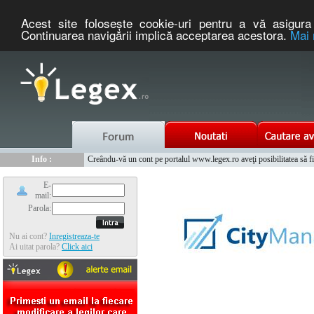
Acest site foloseşte cookie-uri pentru a vă asigura 
Continuarea navigării implică acceptarea acestora.
Mai 
Nou :
Legex.ro - portal de legislatie romaneasca. Un serviciu oferit g
Info :
Creându-vă un cont pe portalul www.legex.ro aveţi posibilitatea să fiţi
Info :
www.tntauto.ro - Managementul Integrat al Parcului Auto
E-
mail:
Parola:
Nu ai cont?
Inregistreaza-te
Ai uitat parola?
Click aici