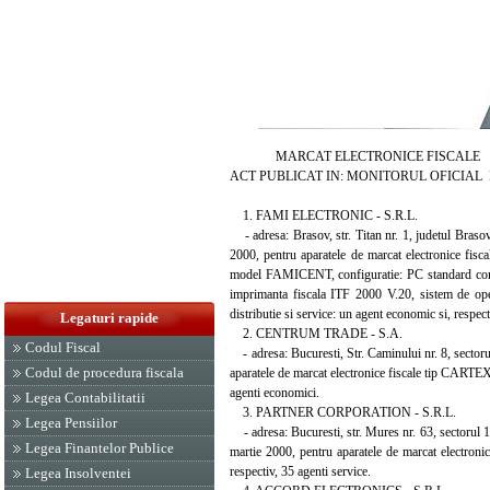
MARCAT ELECTRONICE FISCALE
ACT PUBLICAT IN: MONITORUL OFICIAL NR. 
1. FAMI ELECTRONIC - S.R.L.
- adresa: Brasov, str. Titan nr. 1, judetul Brasov
2000, pentru aparatele de marcat electro
model FAMICENT, configuratie: PC standard comp
imprimanta fiscala ITF 2000 V.20, sistem de opera
distributie si service: un agent economic si, respec
Legaturi rapide
2. CENTRUM TRADE - S.A.
Codul Fiscal
- adresa: Bucuresti, Str. Caminului nr. 8, sectorul
Codul de procedura fiscala
aparatele de marcat electronice fiscale tip CARTEX, 
agenti economici.
Legea Contabilitatii
3. PARTNER CORPORATION - S.R.L.
Legea Pensiilor
- adresa: Bucuresti, str. Mures nr. 63, sectorul 1
Legea Finantelor Publice
martie 2000, pentru aparatele de marcat electronic
respectiv, 35 agenti service.
Legea Insolventei