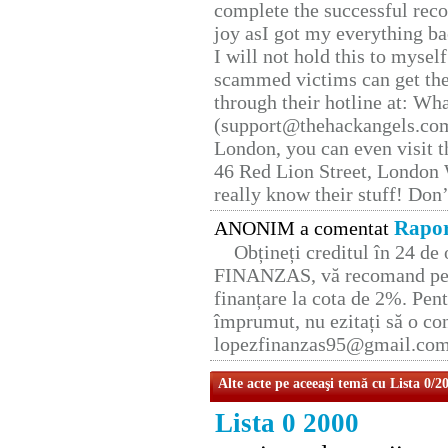
complete the successful reco
joy asI got my everything bac
I will not hold this to myself
scammed victims can get the
through their hotline at: W
(support@thehackangels.com
London, you can even visit th
46 Red Lion Street, London
really know their stuff! Don’
Rapor
ANONIM a comentat
Obțineți creditul în 24 d
FINANZAS, vă recomand pent
finanțare la cota de 2%. Pent
împrumut, nu ezitați să o con
lopezfinanzas95@gmail.co
Alte acte pe aceeaşi temă cu Lista 0/2
Lista 0 2000