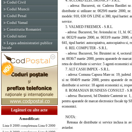
4. ACCORD ELECTRONICS - S.R.L.
Codul Civil
- adresa: Bucuresti, str. Caderea Bastiliei nr.
Codul Muncii
distributie si utilizare nr. 0029/6 martie 2000, 
Codul Penal
modele: 910, 630 ON LINE si 380, tipul hartiei: auto
service.
Codul Vamal
5. VALMED FREEMEX - S.R.L.
Constitutia Romaniei
- adresa: Bucuresti, Str. Avionului nr. 11, bl. 6C, 
Codul rutier
nr. 0032/9 martie 2000, nr. 0033/9 martie 2000, 
641, tipul hartiei: autocopiativa, autocopiativa si, 
Legea administratiei publice
locale
6. REL COMPUTER - S.R.L.
- adresa: Bucuresti, Str. Biruintei nr. 4, sectorul
nr. 0036/7 martie 2000, pentru aparatele de marcat
retea de distributie si service: 5 agenti economici s
7. ALT CASH IMPEX - S.R.L.
- adresa: Comuna Capusu Mare nr. 19, judetul Cluj
si nr. 0040/9 martie 2000, pentru aparatele de 
distributie si service: 18 agenti economici si, resp
8. ROMANIAN BUSINESS CONSULT - S.R
- adresa: Bucuresti, bd Dimitrie Cantemir nr. 1, P
pentru aparatele de marcat electronice fiscale tip S
economici.
Legături cu alte acte
NOTA:
A modificat:
Reteaua de distributie si service inclusa in avize
Lista 0 2000 completeaza Lista 0 2000
avizelor.