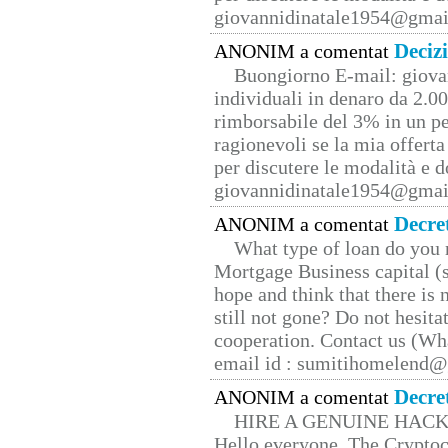
giovannidinatale1954@­gmai
Deciz
ANONIM a comentat
Buongiorno E-mail: giova
individuali in denaro da 2.00
rimborsabile del 3% in un pe
ragionevoli se la mia offerta
per discutere le modalità e 
giovannidinatale1954@­gmai
Decre
ANONIM a comentat
What type of loan do you 
Mortgage Business capital (s
hope and think that there is
still not gone? Do not hesita
cooperation. Contact us (W
email id : sumitihomelend
Decre
ANONIM a comentat
HIRE A GENUINE HAC
Hello everyone, The Cryptocu