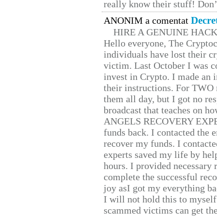
really know their stuff! Don’
Decre
ANONIM a comentat
HIRE A GENUINE HAC
Hello everyone, The Cryptocu
individuals have lost their c
victim. Last October I was 
invest in Crypto. I made an i
their instructions. For TWO 
them all day, but I got no re
broadcast that teaches on h
ANGELS RECOVERY EXPERT. H
funds back. I contacted the 
recover my funds. I contact
experts saved my life by hel
hours. I provided necessary 
complete the successful reco
joy asI got my everything bac
I will not hold this to myself
scammed victims can get the