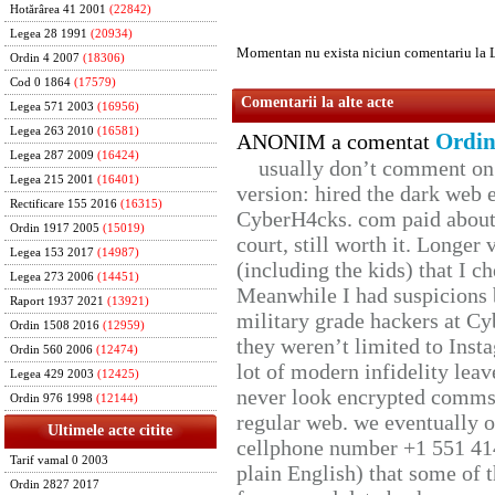
Hotărârea 41 2001
(22842)
Legea 28 1991
(20934)
Momentan nu exista niciun comentariu la L
Ordin 4 2007
(18306)
Cod 0 1864
(17579)
Comentarii la alte acte
Legea 571 2003
(16956)
Legea 263 2010
(16581)
Ordin
ANONIM a comentat
Legea 287 2009
(16424)
usually don’t comment on t
Legea 215 2001
(16401)
version: hired the dark web 
Rectificare 155 2016
(16315)
CyberH4cks. com paid about 
Ordin 1917 2005
(15019)
court, still worth it. Longer
Legea 153 2017
(14987)
(including the kids) that I ch
Legea 273 2006
(14451)
Meanwhile I had suspicions 
Raport 1937 2021
(13921)
military grade hackers at Cy
Ordin 1508 2016
(12959)
they weren’t limited to Inst
Ordin 560 2006
(12474)
lot of modern infidelity leav
Legea 429 2003
(12425)
never look encrypted comms, 
Ordin 976 1998
(12144)
regular web. we eventually 
Ultimele acte citite
cellphone number +1 551 41
Tarif vamal 0 2003
plain English) that some of t
Ordin 2827 2017