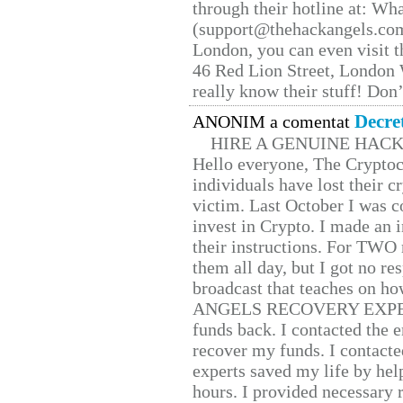
through their hotline at: W
(support@thehackangels.com
London, you can even visit th
46 Red Lion Street, London
really know their stuff! Don’
Decre
ANONIM a comentat
HIRE A GENUINE HAC
Hello everyone, The Cryptocu
individuals have lost their c
victim. Last October I was 
invest in Crypto. I made an i
their instructions. For TWO 
them all day, but I got no re
broadcast that teaches on h
ANGELS RECOVERY EXPERT. H
funds back. I contacted the 
recover my funds. I contact
experts saved my life by hel
hours. I provided necessary 