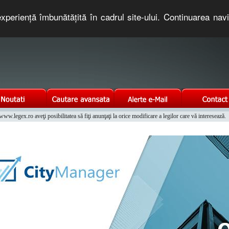
xperienţă îmbunătăţită în cadrul site-ului. Continuarea nav
e romaneasca. Un serviciu oferit gratuit de TNT COMPUTERS
w.legex.ro aveţi posibilitatea să fiţi anunţaţi la orice modificare a legilor care vă interesează.
Integrat al Parcului Auto