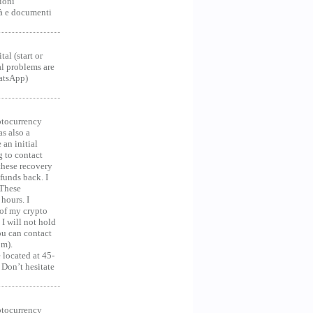
ioni
tà e documenti
al (start or
al problems are
hatsApp)
ocurrency
as also a
an initial
g to contact
 these recovery
unds back. I
 These
hours. I
 of my crypto
 I will not hold
you can contact
om).
 located at 45-
 Don’t hesitate
ocurrency