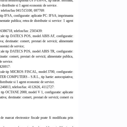
ursa neintreruptibila UPS 650VA; tip hartie: normala;
de distributie si 1 agent economic de service.
, telefon/fax 041/515100, 697769:
e tip IFSA, configuratie: aplicatie PC: IFSA; imprimanta
entatie publica; retea de distributie si service: 1 agent
 6386718, telefon/fax: 2503439:
 fiscale tip DATECS POS, model ABIS AF, configuratie:
; destinatie: comert, prestari de servicii; alimentatie
conomici de service;
 fiscale tip DATECS POS, model ABIS TR, configuratie:
atie: comert, prestari de servicii; alimentatie publica,
de service.
2426917:
 fiscale tip MICROS FISCAL, model 3700, configuratie:
ER COMPUTERS - S.R.L., tip hartie: autocopiativa;
 distributie si 1 agent economic de service.
R 5246813, telefon/fax: 4112626, 4112727:
ale tip OCTANE 2000, model V 1, configuratie: aplicatie
a; destinatie: comert, prestari de servicii; comert cu
de marcat electronice fiscale poate fi modificata prin