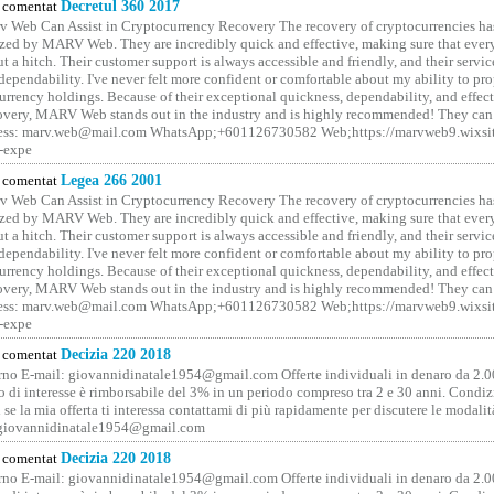
comentat
Decretul 360 2017
 Web Can Assist in Cryptocurrency Recovery The recovery of cryptocurrencies ha
ized by MARV Web. They are incredibly quick and effective, making sure that ever
t a hitch. Their customer support is always accessible and friendly, and their servi
 dependability. I've never felt more confident or comfortable about my ability to pr
rrency holdings. Because of their exceptional quickness, dependability, and effect
covery, MARV Web stands out in the industry and is highly recommended! They can 
ess: marv.web@mail.com WhatsApp;+601126730582 Web;https://marvweb9.wixsi
-expe
comentat
Legea 266 2001
 Web Can Assist in Cryptocurrency Recovery The recovery of cryptocurrencies ha
ized by MARV Web. They are incredibly quick and effective, making sure that ever
t a hitch. Their customer support is always accessible and friendly, and their servi
 dependability. I've never felt more confident or comfortable about my ability to pr
rrency holdings. Because of their exceptional quickness, dependability, and effect
covery, MARV Web stands out in the industry and is highly recommended! They can 
ess: marv.web@mail.com WhatsApp;+601126730582 Web;https://marvweb9.wixsi
-expe
comentat
Decizia 220 2018
no E-mail: giovannidinatale1954@­gmail.­com Offerte individuali in denaro da 2.0
o di interesse è rimborsabile del 3% in un periodo compreso tra 2 e 30 anni. Condiz
 se la mia offerta ti interessa contattami di più rapidamente per discutere le modali
 giovannidinatale1954@­gmail.­com
comentat
Decizia 220 2018
no E-mail: giovannidinatale1954@­gmail.­com Offerte individuali in denaro da 2.0