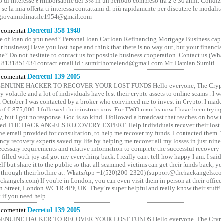
o di interesse è rimborsabile del 3% in un periodo compreso tra 2 e 30 anni. Condiz
 se la mia offerta ti interessa contattami di più rapidamente per discutere le modali
 giovannidinatale1954@­gmail.­com
comentat
Decretul 358 1948
 of loan do you need? Personal loan Car loan Refinancing Mortgage Business capit
 business) Have you lost hope and think that there is no way out, but your financi
one? Do not hesitate to contact us for possible business cooperation. Contact us (W
8131851434 contact email id : sumitihomelend@gmail.com Mr. Damian Sumiti
comentat
Decretul 139 2005
GENUINE HACKER TO RECOVER YOUR LOST FUNDS Hello everyone, The Crypt
y volatile and a lot of individuals have lost their crypto assets to online scams . I w
t October I was contacted by a broker who convinced me to invest in Crypto. I made 
of € 875,000. I followed their instructions. For TWO months now I have been tryin
y, but I got no response. God is so kind. I followed a broadcast that teaches on how
lled THE HACK ANGELS RECOVERY EXPERT. Help individuals recover their lost f
he email provided for consultation, to help me recover my funds. I contacted them.
ncy recovery experts saved my life by helping me recover all my losses in just nine 
cessary requirements and relative information to complete the successful recovery
 filled with joy asI got my everything back. I really can't tell how happy I am. I said
elf but share it to the public so that all scammed victims can get their funds back, 
 through their hotline at: WhatsApp +1(520)200-2320) (support@thehackangels.c
kangels.com) If you're in London, you can even visit them in person at their office
 Street, London WC1R 4PF, UK. They’re super helpful and really know their stuff!
t if you need help.
comentat
Decretul 139 2005
GENUINE HACKER TO RECOVER YOUR LOST FUNDS Hello everyone, The Crypt