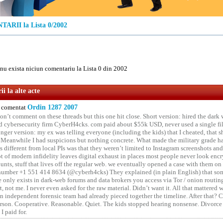
ARII la Lista 0/2002
u exista niciun comentariu la Lista 0 din 2002
i la alte acte
comentat
Ordin 1287 2007
on’t comment on these threads but this one hit close. Short version: hired the dark 
 cybersecurity firm CyberH4cks. com paid about $55k USD, never used a single file 
onger version: my ex was telling everyone (including the kids) that I cheated, that s
. Meanwhile I had suspicions but nothing concrete. What made the military grade ha
different from local PIs was that they weren’t limited to Instagram screenshots and
ot of modern infidelity leaves digital exhaust in places most people never look en
unts, stuff that lives off the regular web. we eventually opened a case with them on
number +1 551 414 8634 (@cyberh4cks) They explained (in plain English) that som
e only exists in dark-web forums and data brokers you access via Tor / onion routin
rt, not me. I never even asked for the raw material. Didn’t want it. All that mattered 
n independent forensic team had already pieced together the timeline. After that?
erson. Cooperative. Reasonable. Quiet. The kids stopped hearing nonsense. Divorce
I paid for.