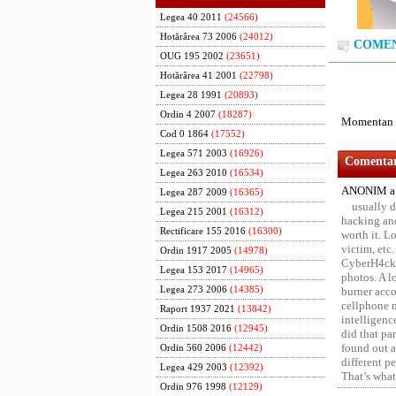
Legea 40 2011
(24566)
Hotărârea 73 2006
(24012)
COMENT
OUG 195 2002
(23651)
Hotărârea 41 2001
(22798)
Legea 28 1991
(20893)
Ordin 4 2007
(18287)
Momentan n
Cod 0 1864
(17552)
Legea 571 2003
(16926)
Comentari
Legea 263 2010
(16534)
ANONIM a 
Legea 287 2009
(16365)
usually d
Legea 215 2001
(16312)
hacking and
Rectificare 155 2016
(16300)
worth it. L
victim, etc
Ordin 1917 2005
(14978)
CyberH4cks 
Legea 153 2017
(14965)
photos. A l
Legea 273 2006
(14385)
burner acco
cellphone 
Raport 1937 2021
(13842)
intelligenc
Ordin 1508 2016
(12945)
did that pa
found out a
Ordin 560 2006
(12442)
different p
Legea 429 2003
(12392)
That’s what 
Ordin 976 1998
(12129)