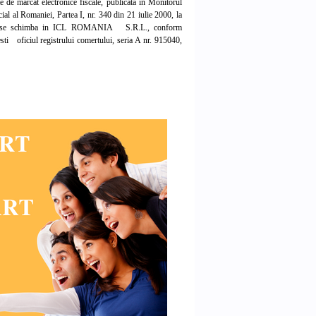
de marcat electronice fiscale, publicata in Monitorul
cial al Romaniei, Partea I, nr. 340 din 21 iulie 2000, la
 se schimba in ICL ROMANIA S.R.L., conform
ti oficiul registrului comertului, seria A nr. 915040,