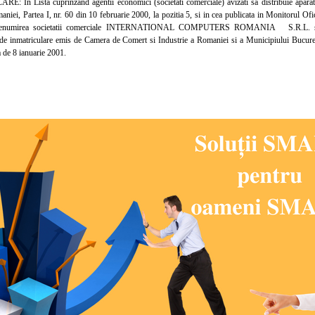
n Lista cuprinzand agentii economici (societati comerciale) avizati sa distribuie aparate 
aniei, Partea I, nr. 60 din 10 februarie 2000, la pozitia 5, si in cea publicata in Monitorul Ofi
, denumirea societatii comerciale INTERNATIONAL COMPUTERS ROMANIA S.R.L.
i de inmatriculare emis de Camera de Comert si Industrie a Romaniei si a Municipiului Bucures
ta de 8 ianuarie 2001.