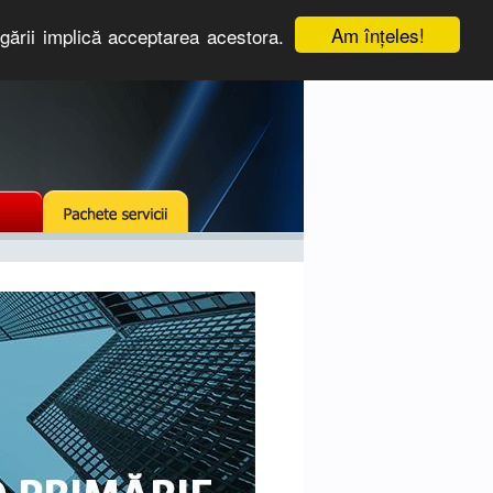
Am înţeles!
igării implică acceptarea acestora.