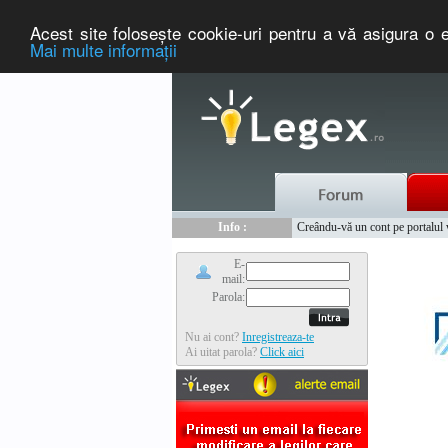
Acest site foloseşte cookie-uri pentru a vă asigura o e
Mai multe informaţii
Nou :
Legex.ro - portal de legislati
Info :
Creându-vă un cont pe portalul ww
Info :
www.tntauto.ro - Managementul 
E-
mail:
Parola:
Nu ai cont?
Inregistreaza-te
Ai uitat parola?
Click aici