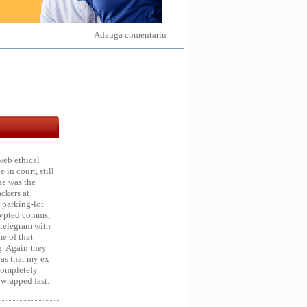
Adauga comentariu
web ethical
in court, still
he was the
ckers at
 parking-lot
crypted comms,
 telegram with
e of that
g. Again they
was that my ex
 Completely
 wrapped fast.