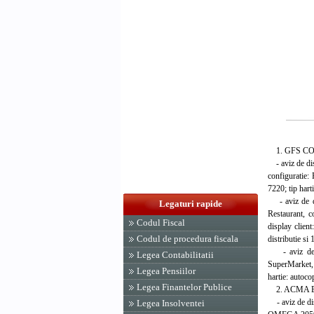
1. GFS COMMU
- aviz de dis
configuratie
7220; tip hart
- aviz de di
Legaturi rapide
Restaurant, 
Codul Fiscal
display client
Codul de procedura fiscala
distributie si
- aviz de di
Legea Contabilitatii
SuperMarket,
Legea Pensiilor
hartie: autoco
Legea Finantelor Publice
2. ACMA BUSIN
- aviz de dis
Legea Insolventei