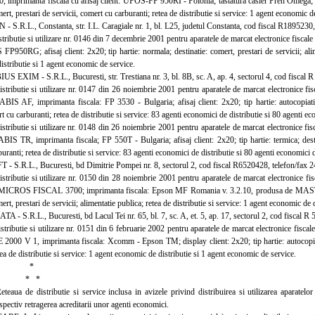
mprimanta fiscala cu afisaj client: UPOS-FP 950RI - Polonia; tastatura casier Preh Omega; s
mert, prestari de servicii, comert cu carburanti; retea de distributie si service: 1 agent economic 
.R.L., Constanta, str. I.L. Caragiale nr. 1, bl. L25, judetul Constanta, cod fiscal R1895230
ributie si utilizare nr. 0146 din 7 decembrie 2001 pentru aparatele de marcat electronice fiscal
FP950RG; afisaj client: 2x20; tip hartie: normala; destinatie: comert, prestari de servicii; alim
stributie si 1 agent economic de service.
XIM - S.R.L., Bucuresti, str. Trestiana nr. 3, bl. 8B, sc. A, ap. 4, sectorul 4, cod fiscal R
tributie si utilizare nr. 0147 din 26 noiembrie 2001 pentru aparatele de marcat electronice
ABIS AF, imprimanta fiscala: FP 3530 - Bulgaria; afisaj client: 2x20; tip hartie: autocopiativa
t cu carburanti; retea de distributie si service: 83 agenti economici de distributie si 80 agenti e
tributie si utilizare nr. 0148 din 26 noiembrie 2001 pentru aparatele de marcat electronice
ABIS TR, imprimanta fiscala; FP 550T - Bulgaria; afisaj client: 2x20; tip hartie: termica; destin
uranti; retea de distributie si service: 83 agenti economici de distributie si 80 agenti economici 
 S.R.L., Bucuresti, bd Dimitrie Pompei nr. 8, sectorul 2, cod fiscal R6520428, telefon/fax 
tributie si utilizare nr. 0150 din 28 noiembrie 2001 pentru aparatele de marcat electronice
: MICROS FISCAL 3700; imprimanta fiscala: Epson MF Romania v. 3.2.10, produsa de MAST
mert, prestari de servicii; alimentatie publica; retea de distributie si service: 1 agent economic de
- S.R.L., Bucuresti, bd Lacul Tei nr. 65, bl. 7, sc. A, et. 5, ap. 17, sectorul 2, cod fiscal 
tributie si utilizare nr. 0151 din 6 februarie 2002 pentru aparatele de marcat electronice fisc
00 V 1, imprimanta fiscala: Xcomm - Epson TM; display client: 2x20; tip hartie: autocopiativ
tea de distributie si service: 1 agent economic de distributie si 1 agent economic de service.
*
 *
 de distributie si service inclusa in avizele privind distribuirea si utilizarea aparatelor 
espectiv retragerea acreditarii unor agenti economici.