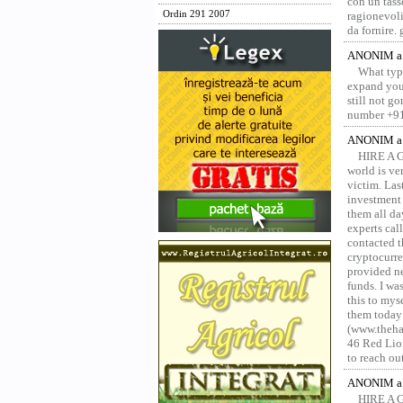
con un tass
Ordin 291 2007
ragionevoli
da fornire.
ANONIM a 
What type
expand your
still not g
number +91
ANONIM a 
HIRE A 
world is ver
victim. Las
investment 
them all da
experts ca
contacted t
cryptocurre
provided ne
funds. I was
this to mys
them today
(www.thehac
46 Red Lion
to reach ou
ANONIM a 
HIRE A 