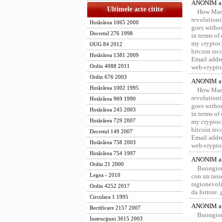
ANONIM a 
Ultimele acte citite
How Marv
revolution
Hotărârea 1065 2000
goes withou
Decretul 276 1998
in terms of
my cryptocu
OUG 84 2012
bitcoin re
Hotărârea 1381 2009
Email addr
Ordin 4088 2011
web-crypto
Ordin 676 2003
ANONIM a 
Hotărârea 1002 1995
How Marv
revolution
Hotărârea 969 1990
goes withou
Hotărârea 245 2003
in terms of
Hotărârea 729 2007
my cryptocu
bitcoin re
Decretul 149 2007
Email addr
Hotărârea 758 2003
web-crypto
Hotărârea 754 1997
ANONIM a 
Ordin 21 2000
Buongior
Legea - 2010
con un tass
ragionevoli
Ordin 4252 2017
da fornire.
Circulara 1 1995
ANONIM a 
Rectificare 2157 2007
Buongior
Instrucţiuni 3615 2003