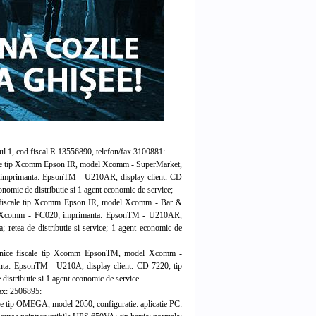
, cod fiscal R 13556890, telefon/fax 3100881:
fiscale tip Xcomm Epson IR, model Xcomm - SuperMarket,
 imprimanta: EpsonTM - U210AR, display client: CD
 economic de distributie si 1 agent economic de service;
ice fiscale tip Xcomm Epson IR, model Xcomm - Bar &
al: Xcomm - FC020; imprimanta: EpsonTM - U210AR,
ca; retea de distributie si service; 1 agent economic de
ctronice fiscale tip Xcomm EpsonTM, model Xcomm -
nta: EpsonTM - U210A, display client: CD 7220; tip
de distributie si 1 agent economic de service.
ax: 2506895:
cale tip OMEGA, model 2050, configuratie: aplicatie PC: