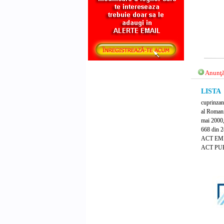
Anunţă
LISTA
cuprinzand
al Romani
mai 2000,
668 din 
ACT EM
ACT PUB