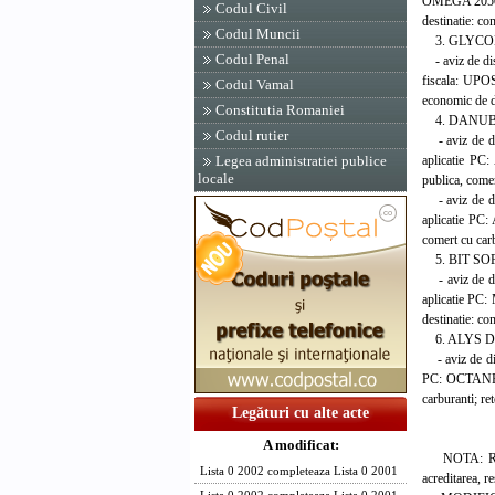
OMEGA 2050, i
Codul Civil
destinatie: co
Codul Muncii
3. GLYCON - S
Codul Penal
- aviz de dist
fiscala: UPOS 
Codul Vamal
economic de di
Constitutia Romaniei
4. DANUBIUS E
Codul rutier
- aviz de dis
aplicatie PC: 
Legea administratiei publice
locale
publica, comer
- aviz de dis
aplicatie PC: 
comert cu carb
5. BIT SOFT -
- aviz de dis
aplicatie PC
destinatie: co
6. ALYS DATA 
- aviz de dis
PC: OCTANE 20
carburanti; re
Legături cu alte acte
*
A modificat:
NOTA: Reteaua
Lista 0 2002 completeaza Lista 0 2001
acreditarea, r