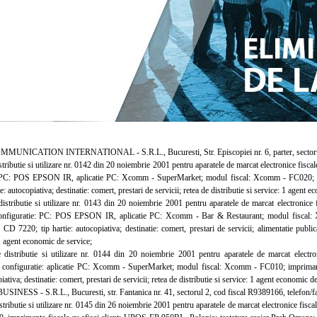
NICATION INTERNATIONAL - S.R.L., Bucuresti, Str. Episcopiei nr. 6, parter, sectorul 1
tributie si utilizare nr. 0142 din 20 noiembrie 2001 pentru aparatele de marcat electronice 
: PC: POS EPSON IR, aplicatie PC: Xcomm - SuperMarket; modul fiscal: Xcomm - FC020;
ie: autocopiativa; destinatie: comert, prestari de servicii; retea de distributie si service: 1 agent
stributie si utilizare nr. 0143 din 20 noiembrie 2001 pentru aparatele de marcat electron
configuratie: PC: POS EPSON IR, aplicatie PC: Xcomm - Bar & Restaurant; modul fisc
: CD 7220; tip hartie: autocopiativa; destinatie: comert, prestari de servicii; alimentatie publi
 1 agent economic de service;
stributie si utilizare nr. 0144 din 20 noiembrie 2001 pentru aparatele de marcat ele
 configuratie: aplicatie PC: Xcomm - SuperMarket; modul fiscal: Xcomm - FC010; imprima
piativa; destinatie: comert, prestari de servicii; retea de distributie si service: 1 agent economic 
ESS - S.R.L., Bucuresti, str. Fantanica nr. 41, sectorul 2, cod fiscal R9389166, telefon/f
tributie si utilizare nr. 0145 din 26 noiembrie 2001 pentru aparatele de marcat electronice fis