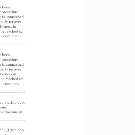
s been
y procedure
ce is unmatched
operly recover
iveness in
be reached at:
te.com/marv-
s been
y procedure
ce is unmatched
operly recover
iveness in
be reached at:
te.com/marv-
00 a 5.200.000,
ioni
tà e documenti
00 a 5.200.000,