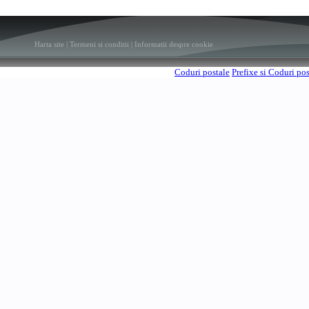
Harta site
|
Termeni si conditii
|
Informatii despre cookie
Coduri postale
Prefixe si Coduri po