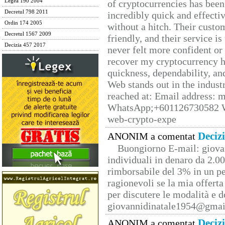
Legea 190 2004
of cryptocurrencies has be
Decretul 798 2011
incredibly quick and effecti
Ordin 174 2005
without a hitch. Their custo
Decretul 1567 2009
friendly, and their service i
Decizia 457 2017
never felt more confident or
recover my cryptocurrency h
quickness, dependability, an
Web stands out in the indus
reached at: Email address:
WhatsApp;+601126730582 W
web-crypto-expe
Deciz
ANONIM a comentat
Buongiorno E-mail: giova
individuali in denaro da 2.00
rimborsabile del 3% in un pe
ragionevoli se la mia offerta
per discutere le modalità e 
giovannidinatale1954@­gmai
Deciz
ANONIM a comentat