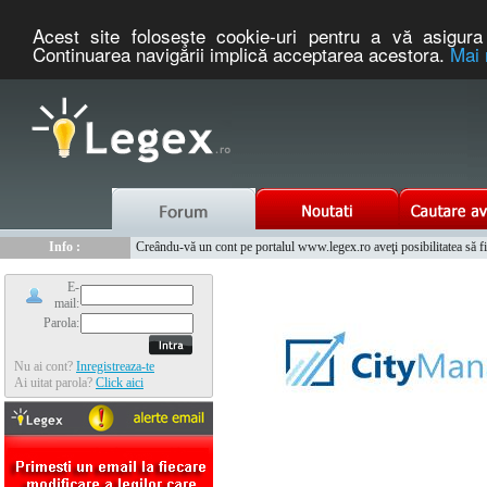
Acest site foloseşte cookie-uri pentru a vă asigura 
Continuarea navigării implică acceptarea acestora.
Mai 
Nou :
Legex.ro - portal de legislatie romaneasca. Un serviciu oferit g
Info :
Creându-vă un cont pe portalul www.legex.ro aveţi posibilitatea să fiţi
Info :
www.tntauto.ro - Managementul Integrat al Parcului Auto
E-
mail:
Parola:
Nu ai cont?
Inregistreaza-te
Ai uitat parola?
Click aici