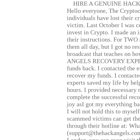
HIRE A GENUINE HAC
Hello everyone, The Cryptocu
individuals have lost their c
victim. Last October I was 
invest in Crypto. I made an i
their instructions. For TWO 
them all day, but I got no re
broadcast that teaches on h
ANGELS RECOVERY EXPERT. H
funds back. I contacted the 
recover my funds. I contact
experts saved my life by hel
hours. I provided necessary 
complete the successful reco
joy asI got my everything bac
I will not hold this to myself
scammed victims can get the
through their hotline at: W
(support@thehackangels.com