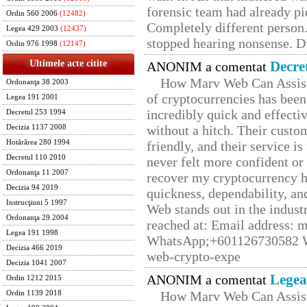
forensic team had already pie
Ordin 560 2006
(12482)
Completely different person
Legea 429 2003
(12437)
stopped hearing nonsense. Di
Ordin 976 1998
(12147)
Ultimele acte citite
Decre
ANONIM a comentat
How Marv Web Can Assist
Ordonanţa 38 2003
of cryptocurrencies has be
Legea 191 2001
incredibly quick and effecti
Decretul 253 1994
without a hitch. Their custo
Decizia 1137 2008
Hotărârea 280 1994
friendly, and their service i
Decretul 110 2010
never felt more confident or
Ordonanţa 11 2007
recover my cryptocurrency h
Decizia 94 2019
quickness, dependability, an
Instrucţiuni 5 1997
Web stands out in the indus
Ordonanţa 29 2004
reached at: Email address:
Legea 191 1998
WhatsApp;+601126730582 W
Decizia 466 2019
web-crypto-expe
Decizia 1041 2007
Legea
ANONIM a comentat
Ordin 1212 2015
How Marv Web Can Assist
Ordin 1139 2018