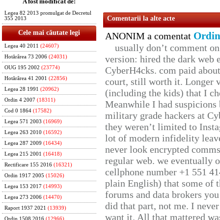
A fost modificat de:
Legea 82 2013 promulgat de Decretul
Comentarii la alte acte
355 2013
Cele mai căutate legi
Ordin
ANONIM a comentat
usually don’t comment on t
Legea 40 2011
(24607)
version: hired the dark web 
Hotărârea 73 2006
(24031)
OUG 195 2002
(23774)
CyberH4cks. com paid about 
Hotărârea 41 2001
(22856)
court, still worth it. Longer
Legea 28 1991
(20962)
(including the kids) that I ch
Ordin 4 2007
(18311)
Meanwhile I had suspicions 
Cod 0 1864
(17582)
military grade hackers at Cy
Legea 571 2003
(16969)
they weren’t limited to Inst
Legea 263 2010
(16592)
lot of modern infidelity leav
Legea 287 2009
(16434)
never look encrypted comms, 
Legea 215 2001
(16418)
regular web. we eventually 
Rectificare 155 2016
(16321)
cellphone number +1 551 41
Ordin 1917 2005
(15026)
plain English) that some of t
Legea 153 2017
(14993)
forums and data brokers you 
Legea 273 2006
(14470)
did that part, not me. I neve
Raport 1937 2021
(13939)
want it. All that mattered w
Ordin 1508 2016
(12966)