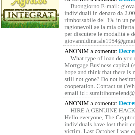
Buongiorno E-mail: giova
individuali in denaro da 2.00
rimborsabile del 3% in un pe
ragionevoli se la mia offerta
per discutere le modalità e 
giovannidinatale1954@­gmai
Decre
ANONIM a comentat
What type of loan do you 
Mortgage Business capital (s
hope and think that there is
still not gone? Do not hesita
cooperation. Contact us (W
email id : sumitihomelend
Decre
ANONIM a comentat
HIRE A GENUINE HAC
Hello everyone, The Cryptocu
individuals have lost their c
victim. Last October I was 