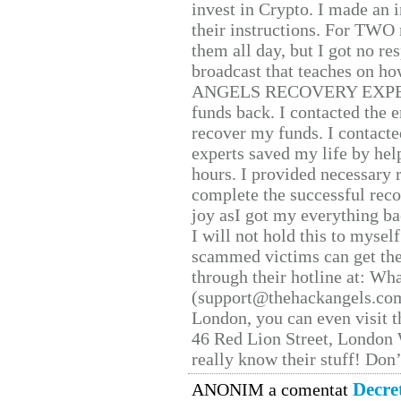
invest in Crypto. I made an i
their instructions. For TWO 
them all day, but I got no re
broadcast that teaches on h
ANGELS RECOVERY EXPERT. H
funds back. I contacted the 
recover my funds. I contact
experts saved my life by hel
hours. I provided necessary 
complete the successful reco
joy asI got my everything bac
I will not hold this to myself
scammed victims can get the
through their hotline at: W
(support@thehackangels.com
London, you can even visit th
46 Red Lion Street, London
really know their stuff! Don’
Decre
ANONIM a comentat