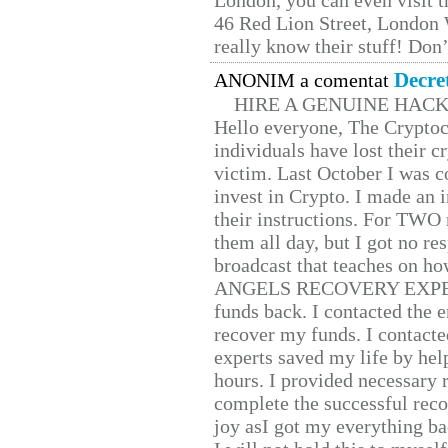
London, you can even visit th
46 Red Lion Street, London
really know their stuff! Don’
Decre
ANONIM a comentat
HIRE A GENUINE HAC
Hello everyone, The Cryptocu
individuals have lost their c
victim. Last October I was 
invest in Crypto. I made an i
their instructions. For TWO 
them all day, but I got no re
broadcast that teaches on h
ANGELS RECOVERY EXPERT. H
funds back. I contacted the 
recover my funds. I contact
experts saved my life by hel
hours. I provided necessary 
complete the successful reco
joy asI got my everything bac