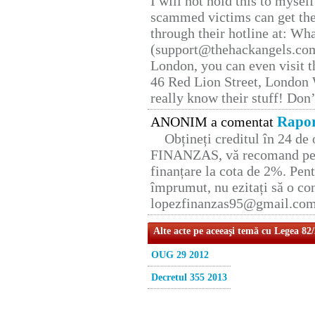
I will not hold this to myself
scammed victims can get the
through their hotline at: W
(support@thehackangels.com
London, you can even visit th
46 Red Lion Street, London
really know their stuff! Don’
Rapor
ANONIM a comentat
Obțineți creditul în 24 d
FINANZAS, vă recomand pent
finanțare la cota de 2%. Pent
împrumut, nu ezitați să o con
lopezfinanzas95@gmail.co
Alte acte pe aceeaşi temă cu Legea 82
OUG 29 2012
Decretul 355 2013