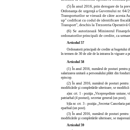
(5) În anul 2016, prin derogare de la prev
Ordonanţa de urgenţă a Guvernului nr. 64/2
Transporturilor se virează de către acesta A
up" codificat cu codul de identificare fisca
Transport", deschis la Trezoreria Operativă C
(6) Se autorizează Ministerul Finanţel
ordonatorilor principali de credite, ca urmar
Articolul 57
Ordonatorii principali de credite ai bugetului d
în termen de 30 de zile de la intrarea în vigoare a pr
Articolul 58
(1) În anul 2016, numărul de posturi pentru per
salarizarea unitară a personalului plătit din fonduri
episcop.
(2) În anul 2016, numărul de posturi pentru pe
modificările şi completările ulterioare, se modifi
a)
nr. crt. 1 - poziţia „Vicepreşedinte uniune, v
patriarhal (4 posturi), secretar general (un post);
b)
la nr. crt. 3 - poziţia „Secretar Cancelaria p
eparhial (un post).
(3) În anul 2016, numărul de posturi pentru pe
modificările şi completările ulterioare, se majorează
Articolul 59