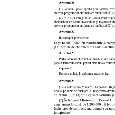
Articolul 21
(1) Guvernul poate aproba prin hotărâre redistr
aferente programelor cu finanţare rambursabilă" şi, 
(2) În cursul întregului an, ordonatorii princi
cheltuielilor de natura investiţiilor şi majorarea c
aferente programelor cu finanţare rambursabilă" şi, r
Articolul 22
În condiţiile prevederilor
Legii nr. 500/2002, cu modificările şi complet
şi alineatele de cheltuieli din cadrul acelui
Articolul 23
Partea aferentă cheltuielilor eligibile, din sum
până la termenul stabilit pentru plata finală conform
Capitolul II
Responsabilităţi în aplicarea prezentei legi
Articolul 24
(1) Se autorizează Ministerul Dezvoltării Regio
detaliat pe surse de finanţare, cu respectarea destin
art. 9 alin. (2) şi (3) din Legea cadastrului ş
(2) În bugetul Ministerului Dezvoltări
angajament în sumă de 1.200.000 mii lei prev
încheierea de contracte multianuale cu unităţ
funcţionare.