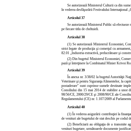
Se autorizează Ministerul Culturii ca din sumel
în vederea desfăşurării Festivalului Internaţional
Articolul 37
Se autorizează Ministerul Public să efectueze r
pe fiecare titlu de cheltuieli.
Articolul 38
(1) Se autorizează Ministerul Economiei, Comerţ
strict legate de producţia şi comerţul cu armament, 
82.01 „Industria extractivă, prelucrătoare şi construc
(2) Din bugetul Ministerul Economiei, Comerţul
pază şi întreţinere la Combinatul Minier Krivoi Rog 
Articolul 39
În anexa nr. 3/38/02 la bugetul Autorităţii Naţ
Veterinare şi pentru Siguranţa Alimentelor, la capit
postaderare" sunt cuprinse sumele destinate impl
Consiliului din 15 mai 2014 de stabilire a unor dis
98/56/CE, 2000/29/CE şi 2008/90/CE ale Consiliulu
Regulamentului (CE) nr. 1.107/2009 al Parlamentul
Articolul 40
(1) În vederea asigurării contribuţiei la finan
de venituri ale bugetului de stat deschis pe codul d
(2) Beneficiarii au obligaţia de a transmite a
venituri bugetare, următoarele documente justificat