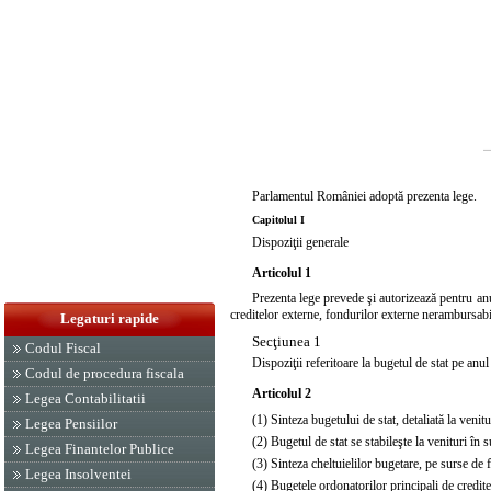
Parlamentul României adoptă prezenta lege.
Capitolul I
Dispoziţii generale
Articolul 1
Prezenta lege prevede şi autorizează pentru anul
creditelor externe, fondurilor externe nerambursabile 
Legaturi rapide
Secţiunea 1
Codul Fiscal
Dispoziţii referitoare la bugetul de stat pe anu
Codul de procedura fiscala
Articolul 2
Legea Contabilitatii
(1) Sinteza bugetului de stat, detaliată la venitu
Legea Pensiilor
(2) Bugetul de stat se stabileşte la venituri în
Legea Finantelor Publice
(3) Sinteza cheltuielilor bugetare, pe surse de fi
Legea Insolventei
(4) Bugetele ordonatorilor principali de credite