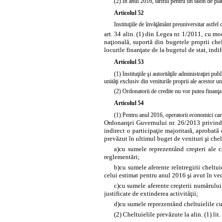
(2) În anul 2016, tariful pentru un talon de plat
Articolul 52
Instituţiile de învăţământ preuniversitar astfel 
art. 34 alin. (1) din Legea nr. 1/2011, cu mod
naţională, suportă din bugetele proprii chel
locurile finanţate de la bugetul de stat, indif
Articolul 53
(1) Instituţiile şi autorităţile administraţiei p
unităţi exclusiv din veniturile proprii ale acestor uni
(2) Ordonatorii de credite nu vor putea finanţa 
Articolul 54
(1) Pentru anul 2016, operatorii economici car
Ordonanţei Guvernului nr. 26/2013 privind în
indirect o participaţie majoritară, aprobat
prevăzut în ultimul buget de venituri şi chel
a)
cu sumele reprezentând creşteri ale c
reglementări;
b)
cu sumele aferente reîntregirii cheltui
celui estimat pentru anul 2016 şi avut în ve
c)
cu sumele aferente creşterii numărului
justificate de extinderea activităţii;
d)
cu sumele reprezentând cheltuielile cu 
(2) Cheltuielile prevăzute la alin. (1) lit