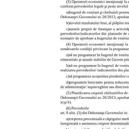
(3) Operatorii economici menţionaţi la al
conform prevederilor legale şi peste nivelul
a)
bugetul de venituri şi cheltuieli pentr
Ordonanţei Guvernului nr. 26/2013, aprobat
b)
nivelul rezultatului brut, al plăţilor r
c)
sursele proprii de finanţare a activită
prevederilor/indicatorilor din planurile de
normativ de aprobare a bugetului de venituri 
(4) Operatorii economici menţionaţi la a
următoarele condiţii privitoare la programare
a)
să nu programeze în bugetul de venituri 
trimestriale şi anuale stabilite de Guvern 
b)
să nu programeze în bugetul de venituri
realizarea prevederilor/ indicatorilor din pl
c)
să programeze acoperirea pierderilor co
d)
programele întocmite pentru reducerea p
de administraţie/ supraveghere sau directori/
(5) Planificarea creşterii cheltuielilor de
Ordonanţei Guvernului nr. 26/2013, aprobat
a) şi b).
(6) Prevederile
art. 9 alin. (3) din Ordonanţa Guvernului nr
a)
creşterea procentuală a câştigului medi
înregistrată o asemenea creştere determinată 