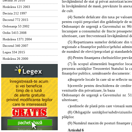
Decizia 30 2010
învăţământul de stat şi privat autorizat/acre
în învăţământul de masă, prevăzute în anexa
Hotărârea 121 2003
de cult.
Decizia 212 1997
(4) Sumele defalcate din taxa pe valoare
Decretul 772 2015
pentru copiii preşcolari din grădiniţele de s
Ordonanţei de urgenţă a Guvernului nr. 96
Ordonanţa 53 2002
încurajare a consumului de fructe proaspete 
Ordin 5415 2008
ulterioare, care frecventează învăţământul de 
Hotărârea 1371 2004
(5) Repartizarea sumelor defalcate din t
Decretul 340 2007
regionale a finanţelor publice/şefului adminis
de numărul de elevi/preşcolari şi standardele
Legea 334 2015
(6) Pentru finanţarea cheltuielilor prevăz
Hotărârea 26 2000
(7) În scopul alimentării bugetelor loca
prezenta unităţilor Trezoreriei Statului la 
finanţelor publice, următoarele documente:
a)
bugetele locale în care să se reflecte s
b)
cererile pentru deschiderea de credite
veniturile din privatizare, în baza
Ordonanţei de urgenţă a Guvernului nr. 51
ulterioare;
c)
ordinele de plată prin care virează su
(8) Obligaţiile unităţilor/subdiviziunilo
plăţilor.
(9) Numărul maxim de posturi finanţate pe
Articolul 6