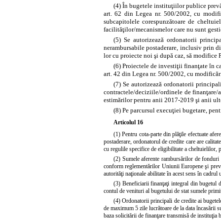
(4) În bugetele instituţiilor publice prev
art. 62 din Legea nr. 500/2002, cu modific
subcapitolele corespunzătoare de cheltuieli
facilităţilor/mecanismelor care nu sunt gest
(5) Se autorizează ordonatorii principa
nerambursabile postaderare, inclusiv prin di
lor cu proiecte noi şi după caz, să modifice 
(6) Proiectele de investiţii finanţate î
art. 42 din Legea nr. 500/2002, cu modificări
(7) Se autorizează ordonatorii principa
contractele/deciziile/ordinele de finanţare
estimărilor pentru anii 2017-2019 şi anii ulte
(8) Pe parcursul execuţiei bugetare, pentr
Articolul 16
(1) Pentru cota-parte din plăţile efectuate afe
postaderare, ordonatorul de credite care are calita
cu regulile specifice de eligibilitate a cheltuielilor
(2) Sumele aferente rambursărilor de fonduri e
conform reglementărilor Uniunii Europene şi preved
autorităţi naţionale abilitate în acest sens în cadr
(3) Beneficiarii finanţaţi integral din bugetul
contul de venituri al bugetului de stat sumele primit
(4) Ordonatorii principali de credite ai bugetel
de maximum 5 zile lucrătoare de la data încasării s
baza solicitării de finanţare transmisă de instituţia 