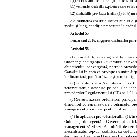
b)
pentru stabilirea corelaţiilor de la lit.
b1) veniturile totale din exploatare care se iau
b2) cheltuielile prevăzute la alin. (1) lit. b) nu
c)
diminuarea cheltuielilor cu bunurile şi
mediu şi lung, condiţie prezentată în cadrul
Articolul 55
Pentru anul 2016, angajarea cheltuielilor pentru
Articolul 56
(1) În anul 2016, prin derogare de la prevederi
Ordonanţa de urgenţă a Guvernului nr. 64/2
obiectivului convergenţă, potrivit preve
Consiliului în ceea ce priveşte anumite dispo
lor financiară, pot fi utilizate şi pentru asi
(2) Se autorizează Autoritatea de certi
nerambursabile deschise pe codul de ident
prevederilor Regulamentului (UE) nr. 1.311/
(3) Se autorizează ordonatorii principa
disponibil corespunzătoare programelor opera
management respective pentru utilizare în ved
(4) În aplicarea prevederilor alin. (1), î
Ordonanţa de urgenţă a Guvernului nr. 64
management să vireze Autorităţii de certi
mecanismului top-up" codificat cu codul de 
deschise la Trezoreria Operativă Centrală pe 