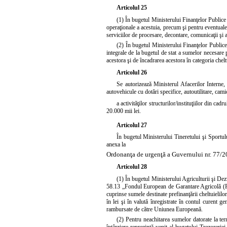
Articolul 25
(1) În bugetul Ministerului Finanţelor Publice l
operaţionale a acestuia, precum şi pentru eventuale 
serviciilor de procesare, decontare, comunicaţii şi al
(2) În bugetul Ministerului Finanţelor Publice,
integrale de la bugetul de stat a sumelor necesare p
acestora şi de încadrarea acestora în categoria cheltui
Articolul 26
Se autorizează Ministerul Afacerilor Interne,
autovehicule cu dotări specifice, autoutilitare, cam
a activităţilor structurilor/instituţiilor din ca
20.000 mii lei.
Articolul 27
În bugetul Ministerului Tineretului şi Sportului
anexa la
Ordonanţa de urgenţă a Guvernului nr. 77/20
Articolul 28
(1) În bugetul Ministerului Agriculturii şi Dezv
58.13 „Fondul European de Garantare Agricolă (FEGA
cuprinse sumele destinate prefinanţării cheltuieli
în lei şi în valută înregistrate în contul curent 
rambursate de către Uniunea Europeană.
(2) Pentru neachitarea sumelor datorate la term