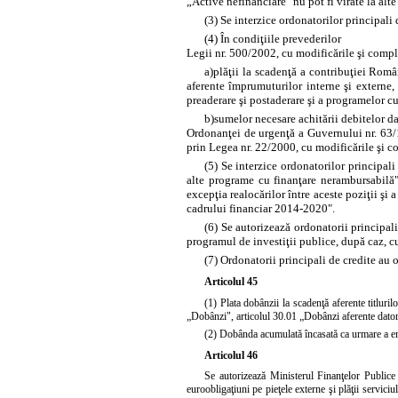
„Active nefinanciare" nu pot fi virate la alte
(3) Se interzice ordonatorilor principali 
(4) În condiţiile prevederilor
Legii nr. 500/2002, cu modificările şi complet
a)
plăţii la scadenţă a contribuţiei Româ
aferente împrumuturilor interne şi externe,
preaderare şi postaderare şi a programelor c
b)
sumelor necesare achitării debitelor d
Ordonanţei de urgenţă a Guvernului nr. 63/
prin
Legea nr. 22/2000, cu modificările şi co
(5) Se interzice ordonatorilor principal
alte programe cu finanţare nerambursabilă",
excepţia realocărilor între aceste poziţii şi
cadrului financiar 2014-2020".
(6) Se autorizează ordonatorii principali
programul de investiţii publice, după caz, cu
(7) Ordonatorii principali de credite au 
Articolul 45
(1) Plata dobânzii la scadenţă aferente titluri
„Dobânzi", articolul 30.01 „Dobânzi aferente datori
(2) Dobânda acumulată încasată ca urmare a emis
Articolul 46
Se autorizează Ministerul Finanţelor Publice
euroobligaţiuni pe pieţele externe şi plăţii servici