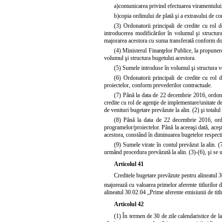
a)
comunicarea privind efectuarea viramentului
b)
copia ordinului de plată şi a extrasului de co
(3) Ordonatorii principali de credite cu rol 
introducerea modificărilor în volumul şi structura
majorarea acestora cu suma transferată conform do
(4) Ministerul Finanţelor Publice, la propunere
volumul şi structura bugetului acestora.
(5) Sumele introduse în volumul şi structura venit
(6) Ordonatorii principali de credite cu rol 
proiectelor, conform prevederilor contractuale.
(7) Până la data de 22 decembrie 2016, ordonat
credite cu rol de agenţie de implementare/unitate de
de venituri bugetare prevăzute la alin. (2) şi totalu
(8) Până la data de 22 decembrie 2016, ordona
programelor/proiectelor. Până la aceeaşi dată, aceş
acestora, constând în diminuarea bugetelor respectiv
(9) Sumele virate în contul prevăzut la alin. (
urmând procedura prevăzută la alin. (3)-(6), şi se u
Articolul 41
Creditele bugetare prevăzute pentru alineatul 3
majorează cu valoarea primelor aferente titlurilor d
alineatul 30.02.04 „Prime aferente emisiunii de titl
Articolul 42
(1) În termen de 30 de zile calendaristice de la