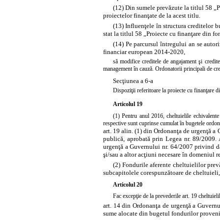
(12) Din sumele prevăzute la titlul 58 „
proiectelor finanţate de la acest titlu.
(13) Influenţele în structura creditelor b
stat la titlul 58 „Proiecte cu finanţare din 
(14) Pe parcursul întregului an se auto
financiar european 2014-2020,
să modifice creditele de angajament şi credit
management în cauză. Ordonatorii principali de cred
Secţiunea a 6-a
Dispoziţii referitoare la proiecte cu finanţare
Articolul 19
(1) Pentru anul 2016, cheltuielile echivalent
respective sunt cuprinse cumulat în bugetele ordonat
art. 19 alin. (1) din Ordonanţa de urgenţă a
publică, aprobată prin
Legea nr. 89/2009. A
urgenţă a Guvernului nr. 64/2007 privind da
şi/sau a altor acţiuni necesare în domeniul r
(2) Fondurile aferente cheltuielilor prev
subcapitolele corespunzătoare de cheltuieli, 
Articolul 20
Fac excepţie de la prevederile
art. 19
cheltuieli
art. 14 din Ordonanţa de urgenţă a Guvernu
sume alocate din bugetul fondurilor provenite