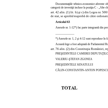
Documentaţiile tehnico-economice aferente obiec
categorii de investiţii incluse la poziţia C - „Alte ch
art. 42 alin. (1) lit. b) şi c) din Legea nr. 
de stat, se aprobă/reaprobă de către ordonato
Articolul 63
Anexele nr. 1-12*) fac parte integrantă din pre
_____________
*) Anexele nr. 1, 2 şi 4-12 sunt reproduse în f
Această lege a fost adoptată de Parlamentul Rom
art. 76 alin. (2) din Constituţia României, r
PREŞEDINTELE CAMEREI DEPUTAŢIL
VALERIU-ŞTEFAN ZGONEA
PREŞEDINTELE SENATULUI
CĂLIN-CONSTANTIN-ANTON POPESC