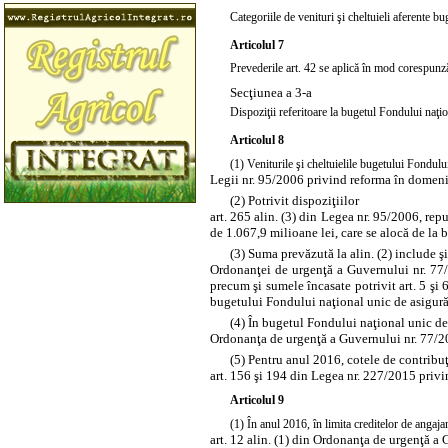
Categoriile de venituri şi cheltuieli aferente b
Articolul 7
Prevederile
art. 42
se aplică în mod corespunzăto
Secţiunea a 3-a
Dispoziţii referitoare la bugetul Fondului naţi
Articolul 8
(1) Veniturile şi cheltuielile bugetului Fondulu
Legii nr. 95/2006 privind reforma în domeniul
(2) Potrivit dispoziţiilor
art. 265 alin. (3) din Legea nr. 95/2006, re
de 1.067,9 milioane lei, care se alocă de la 
(3) Suma prevăzută la alin. (2) include ş
Ordonanţei de urgenţă a Guvernului nr. 77/2
precum şi sumele încasate potrivit
art. 5 ş
bugetului Fondului naţional unic de asigurăr
(4) În bugetul Fondului naţional unic de 
Ordonanţa de urgenţă a Guvernului nr. 77/2
(5) Pentru anul 2016, cotele de contribuţ
art. 156 şi 194 din Legea nr. 227/2015 priv
Articolul 9
(1) În anul 2016, în limita creditelor de anga
art. 12 alin. (1) din Ordonanţa de urgenţă a