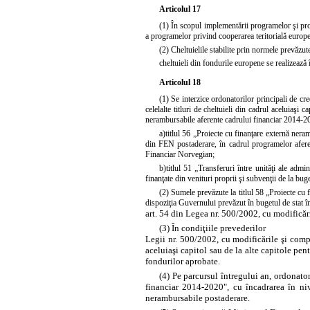
Articolul 17
(1) În scopul implementării programelor şi pro
a programelor privind cooperarea teritorială europea
(2) Cheltuielile stabilite prin normele prevăzut
cheltuieli din fondurile europene se realizează
Articolul 18
(1) Se interzice ordonatorilor principali de cr
celelalte titluri de cheltuieli din cadrul aceluiaşi
nerambursabile aferente cadrului financiar 2014-20
a)
titlul 56 „Proiecte cu finanţare externă nera
din FEN postaderare, în cadrul programelor aferen
Financiar Norvegian;
b)
titlul 51 „Transferuri între unităţi ale admi
finanţate din venituri proprii şi subvenţii de la buge
(2) Sumele prevăzute la titlul 58 „Proiecte cu 
dispoziţia Guvernului prevăzut în bugetul de stat î
art. 54 din Legea nr. 500/2002, cu modificări
(3) În condiţiile prevederilor
Legii nr. 500/2002, cu modificările şi comple
aceluiaşi capitol sau de la alte capitole pen
fondurilor aprobate.
(4) Pe parcursul întregului an, ordonator
financiar 2014-2020", cu încadrarea în niv
nerambursabile postaderare.