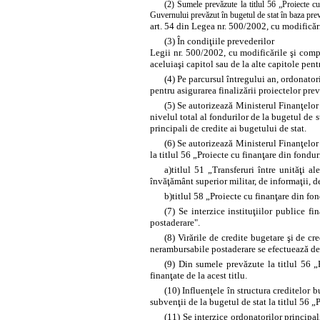
(2) Sumele prevăzute la titlul 56 „Proiecte c
Guvernului prevăzut în bugetul de stat în baza pre
art. 54 din Legea nr. 500/2002, cu modificări
(3) În condiţiile prevederilor
Legii nr. 500/2002, cu modificările şi comple
aceluiaşi capitol sau de la alte capitole pen
(4) Pe parcursul întregului an, ordonator
pentru asigurarea finalizării proiectelor pre
(5) Se autorizează Ministerul Finanţelor 
nivelul total al fondurilor de la bugetul de 
principali de credite ai bugetului de stat.
(6) Se autorizează Ministerul Finanţelor 
la titlul 56 „Proiecte cu finanţare din fond
a)
titlul 51 „Transferuri între unităţi al
învăţământ superior militar, de informaţii, d
b)
titlul 58 „Proiecte cu finanţare din f
(7) Se interzice instituţiilor publice f
postaderare".
(8) Virările de credite bugetare şi de cr
nerambursabile postaderare se efectuează de
(9) Din sumele prevăzute la titlul 56 „
finanţate de la acest titlu.
(10) Influenţele în structura creditelor b
subvenţii de la bugetul de stat la titlul 56 
(11) Se interzice ordonatorilor principa