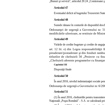
„Bunuri şi servicii", articolul 20.24 „Comisioane ş
Articolul 47
Eventualul deficit al bugetului Trezoreriei Statu
Articolul 48
Sumele rămase în conturile de disponibil deschis
Ordonanţei de urgenţă a Guvernului nr. 5
modificările ulterioare, se restituie de Mini
Articolul 49
Virările de credite bugetare şi credite de angaj
art. 12 lit. e) din Legea responsabilităţii
preaderare/postaderare şi din fonduri ramburs
titlurilor de cheltuieli 56 „Proiecte cu f
„Cheltuieli aferente programelor cu finanţar
Capitolul III
Dispoziţii finale
Articolul 50
În anul 2016, nivelul indemnizaţiei sociale pe
Ordonanţa de urgenţă a Guvernului nr. 6/200
Articolul 51
(1) În anul 2016, cheltuielile pentru transmitere
Naţională „Poşta Română" - S.A. se calculează prin