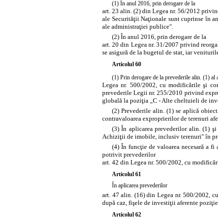
(1) În anul 2016, prin derogare de la
art. 23 alin. (2) din Legea nr. 56/2012 privi
ale Securităţii Naţionale sunt cuprinse în an
ale administraţiei publice".
(2) În anul 2016, prin derogare de la
art. 20 din Legea nr. 31/2007 privind reorga
se asigură de la bugetul de stat, iar venituril
Articolul 60
(1) Prin derogare de la prevederile alin. (1) al 
Legea nr. 500/2002, cu modificările şi comp
prevederile
Legii nr. 255/2010 privind exprop
globală la poziţia „C - Alte cheltuieli de inve
(2) Prevederile alin. (1) se aplică obiec
contravaloarea exproprierilor de terenuri afe
(3) În aplicarea prevederilor alin. (1) ş
Achiziţii de imobile, inclusiv terenuri" în p
(4) În funcţie de valoarea necesară a fi
potrivit prevederilor
art. 42 din Legea nr. 500/2002, cu modificări
Articolul 61
În aplicarea prevederilor
art. 47 alin. (16) din Legea nr. 500/2002, cu
după caz, fişele de investiţii aferente poziţi
Articolul 62