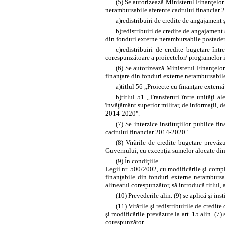
(5) Se autorizează Ministerul Finanţelor 
nerambursabile aferente cadrului financiar
a)
redistribuiri de credite de angajament 
b)
redistribuiri de credite de angajament ş
din fonduri externe nerambursabile postader
c)
redistribuiri de credite bugetare înt
corespunzătoare a proiectelor/ programelor 
(6) Se autorizează Ministerul Finanţelor 
finanţare din fonduri externe nerambursabil
a)
titlul 56 „Proiecte cu finanţare externă
b)
titlul 51 „Transferuri între unităţi a
învăţământ superior militar, de informaţii, d
2014-2020".
(7) Se interzice instituţiilor publice f
cadrului financiar 2014-2020".
(8) Virările de credite bugetare prevăz
Guvernului, cu excepţia sumelor alocate din
(9) În condiţiile
Legii nr. 500/2002, cu modificările şi comple
finanţabile din fonduri externe nerambursa
alineatul corespunzător, să introducă titlul, a
(10) Prevederile alin. (9) se aplică şi ins
(11) Virările şi redistribuirile de credi
şi modificările prevăzute la
art. 15 alin. (7)
s
corespunzător.