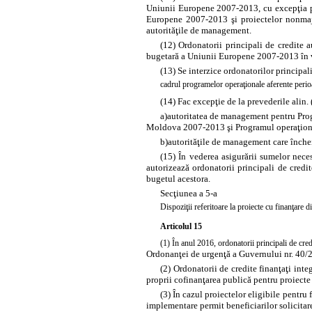
Uniunii Europene 2007-2013, cu excepţia pr
Europene 2007-2013 şi proiectelor nonmajo
autorităţile de management.
(12) Ordonatorii principali de credite a
bugetară a Uniunii Europene 2007-2013 în ve
(13) Se interzice ordonatorilor principal
cadrul programelor operaţionale aferente per
(14) Fac excepţie de la prevederile alin. 
a)
autoritatea de management pentru Pro
Moldova 2007-2013 şi Programul operaţion
b)
autorităţile de management care închei
(15) În vederea asigurării sumelor nece
autorizează ordonatorii principali de credi
bugetul acestora.
Secţiunea a 5-a
Dispoziţii referitoare la proiecte cu finanţar
Articolul 15
(1) În anul 2016, ordonatorii principali de cred
Ordonanţei de urgenţă a Guvernului nr. 40/2
(2) Ordonatorii de credite finanţaţi inte
proprii cofinanţarea publică pentru proiecte
(3) În cazul proiectelor eligibile pentru
implementare permit beneficiarilor solicitare