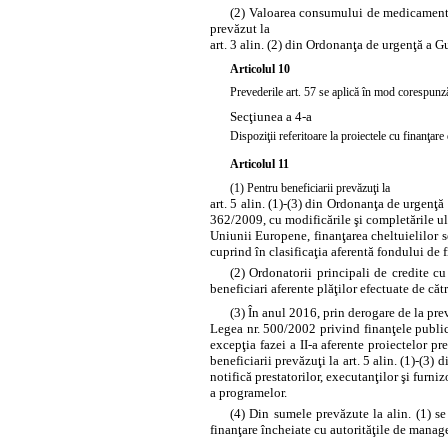
(2) Valoarea consumului de medicamente 
prevăzut la
art. 3 alin. (2) din Ordonanţa de urgenţă a 
Articolul 10
Prevederile
art. 57
se aplică în mod corespunzăt
Secţiunea a 4-a
Dispoziţii referitoare la proiectele cu finanţ
Articolul 11
(1) Pentru beneficiarii prevăzuţi la
art. 5 alin. (1)-(3) din Ordonanţa de urgenţ
362/2009, cu modificările şi completările ul
Uniunii Europene, finanţarea cheltuielilor s
cuprind în clasificaţia aferentă fondului de f
(2) Ordonatorii principali de credite c
beneficiari aferente plăţilor efectuate de căt
(3) În anul 2016, prin derogare de la prev
Legea nr. 500/2002 privind finanţele public
excepţia fazei a II-a aferente proiectelor p
beneficiarii prevăzuţi la
art. 5 alin. (1)-(3
notifică prestatorilor, executanţilor şi furni
a programelor.
(4) Din sumele prevăzute la alin. (1) se
finanţare încheiate cu autorităţile de manage