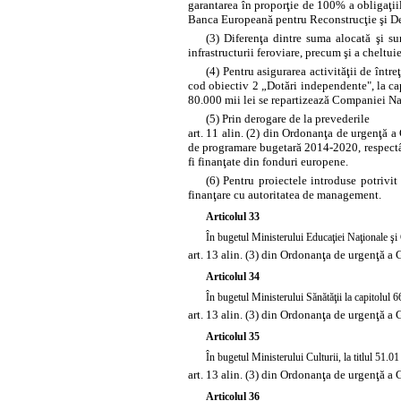
garantarea în proporţie de 100% a obligaţii
Banca Europeană pentru Reconstrucţie şi De
(3) Diferenţa dintre suma alocată şi sum
infrastructurii feroviare, precum şi a cheltuie
(4) Pentru asigurarea activităţii de într
cod obiectiv 2 „Dotări independente", la capi
80.000 mii lei se repartizează Companiei Na
(5) Prin derogare de la prevederile
art. 11 alin. (2) din Ordonanţa de urgenţă a
de programare bugetară 2014-2020, respectân
fi finanţate din fonduri europene.
(6) Pentru proiectele introduse potrivit
finanţare cu autoritatea de management.
Articolul 33
În bugetul Ministerului Educaţiei Naţionale şi Ce
art. 13 alin. (3) din Ordonanţa de urgenţă a
Articolul 34
În bugetul Ministerului Sănătăţii la capitolul 6
art. 13 alin. (3) din Ordonanţa de urgenţă a
Articolul 35
În bugetul Ministerului Culturii, la titlul 51.0
art. 13 alin. (3) din Ordonanţa de urgenţă a
Articolul 36