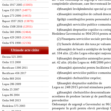
completările ulterioare, care frecventează înv
Ordin 1917 2005
(15003)
d)
finanţării învăţământului special şi ce
Legea 153 2017
(14977)
e)
finanţării instituţiilor de cultură des
Legea 273 2006
(14415)
f)
plăţii contribuţiilor pentru personalul n
Raport 1937 2021
(13879)
g)
finanţării serviciilor publice comunita
Ordin 1508 2016
(12951)
h)
finanţării drepturilor copiilor cu ceri
Ordin 560 2006
(12464)
Hotărârea Guvernului nr. 904/2014 pentru sta
Legea 429 2003
(12410)
(2) Finanţarea serviciilor sociale prevăzut
Ordin 976 1998
(12136)
(3) Sumele defalcate din taxa pe valoar
a)
finanţării de bază a unităţilor de învăţ
Ultimele acte citite
art. 104 alin. (2) din Legea educaţiei naţiona
Decizia 525 2001
b)
finanţării drepturilor asistenţilor pe
art. 42 alin. (4) din Legea nr. 448/2006 priv
Ordin 115 2000
c)
finanţării ajutorului pentru încălzirea 
Rectificare 1390 2011
d)
finanţării serviciilor publice comunita
Rectificare 456 2017
e)
finanţării cheltuielilor creşelor;
Ordin 869 2016
f)
finanţării drepturilor stabilite de
Legea 286 2009
Legea nr. 248/2015 privind stimularea partic
Ordin 25 2007
g)
finanţării cheltuielilor descentralizat
Legea 86 2004
acordarea de produse lactate şi de panificaţ
prevederilor
Ordin 948 2013
Ordonanţei de urgenţă a Guvernului nr. 96/
Hotărârea 575 2003
proaspete în şcoli pentru elevii prevăzuţi