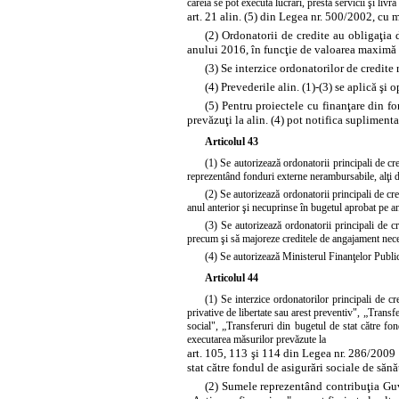
căreia se pot executa lucrări, presta servicii şi livr
art. 21 alin. (5) din Legea nr. 500/2002, cu m
(2) Ordonatorii de credite au obligaţia d
anului 2016, în funcţie de valoarea maximă c
(3) Se interzice ordonatorilor de credite 
(4) Prevederile alin. (1)-(3) se aplică ş
(5) Pentru proiectele cu finanţare din f
prevăzuţi la alin. (4) pot notifica supliment
Articolul 43
(1) Se autorizează ordonatorii principali de c
reprezentând fonduri externe nerambursabile, alţi dona
(2) Se autorizează ordonatorii principali de cre
anul anterior şi necuprinse în bugetul aprobat pe an
(3) Se autorizează ordonatorii principali de cr
precum şi să majoreze creditele de angajament necesa
(4) Se autorizează Ministerul Finanţelor Public
Articolul 44
(1) Se interzice ordonatorilor principali de cr
privative de libertate sau arest preventiv", „Transf
social", „Transferuri din bugetul de stat către fon
executarea măsurilor prevăzute la
art. 105, 113 şi 114 din Legea nr. 286/2009
stat către fondul de asigurări sociale de sănă
(2) Sumele reprezentând contribuţia Guver