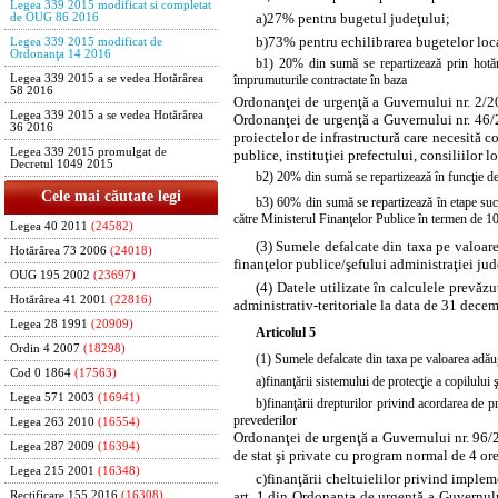
Legea 339 2015 modificat si completat
a)
27% pentru bugetul judeţului;
de OUG 86 2016
b)
73% pentru echilibrarea bugetelor local
Legea 339 2015 modificat de
Ordonanţa 14 2016
b1) 20% din sumă se repartizează prin hotărâr
împrumuturile contractate în baza
Legea 339 2015 a se vedea Hotărârea
58 2016
Ordonanţei de urgenţă a Guvernului nr. 2/
Legea 339 2015 a se vedea Hotărârea
Ordonanţei de urgenţă a Guvernului nr. 46/2
36 2016
proiectelor de infrastructură care necesită c
Legea 339 2015 promulgat de
publice, instituţiei prefectului, consiliilor
Decretul 1049 2015
b2) 20% din sumă se repartizează în funcţie de p
Cele mai căutate legi
b3) 60% din sumă se repartizează în etape succ
către Ministerul Finanţelor Publice în termen de 10 z
Legea 40 2011
(24582)
(3) Sumele defalcate din taxa pe valoare
Hotărârea 73 2006
(24018)
finanţelor publice/şefului administraţiei jud
OUG 195 2002
(23697)
(4) Datele utilizate în calculele prevăzu
Hotărârea 41 2001
(22816)
administrativ-teritoriale la data de 31 dece
Legea 28 1991
(20909)
Articolul 5
Ordin 4 2007
(18298)
(1) Sumele defalcate din taxa pe valoarea adău
Cod 0 1864
(17563)
a)
finanţării sistemului de protecţie a copilului
Legea 571 2003
(16941)
b)
finanţării drepturilor privind acordarea de p
prevederilor
Legea 263 2010
(16554)
Ordonanţei de urgenţă a Guvernului nr. 96/20
Legea 287 2009
(16394)
de stat şi private cu program normal de 4 or
Legea 215 2001
(16348)
c)
finanţării cheltuielilor privind implem
art. 1 din Ordonanţa de urgenţă a Guvernul
Rectificare 155 2016
(16308)