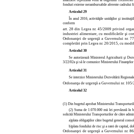
întârziere reprezintă venit al bugetului Trezorerie
fonduri externe nerambursabile aferente cadrului f
Articolul 29
În anul 2016, activităţile unităţilor şi instit
conform
art. 28 din Legea nr. 45/2009 privind organ
industriei alimentare, cu modificările şi c
Ordonanţei de urgenţă a Guvernului nr. 77
completări prin
Legea nr. 20/2015, cu modifi
Articolul 30
Se autorizează Ministerul Agriculturii şi Dezv
3/22/02a şi să le comunice Ministerului Finanţelor P
Articolul 31
Se interzice Ministerului Dezvoltării Regionale
Ordonanţa de urgenţă a Guvernului nr. 105/2
Articolul 32
(1) Din bugetul aprobat Ministerului Transporturilor
(2) Suma de 1.070.000 mii lei prevăzută în buge
solicită Ministerului Transporturilor de către adminis
a)
plata obligaţiilor către bugetul general consol
b)
plata fondului de risc şi a ratei de capital, 
Ordonanţei de urgenţă a Guvernului nr. 86