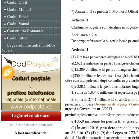
Codul Civil
________________
Codul Muncii
*) Anexa nr. 3 se publică în Monitorul Oficial 
Codul Penal
Articolul 3
Codul Vamal
Cheltuielile bugetare sunt detaliate în bugetele o
Constitutia Romaniei
Secţiunea a 2-a
Codul rutier
Dispoziţii referitoare la bugetele locale pe anu
Legea administratiei publice
Articolul 4
locale
(1) Din taxa pe valoarea adăugată se alocă 18.6
a)
2.621,2 milioane lei pentru finanţarea cheltuie
b)
13.389,6 milioane lei pentru finanţarea cheltu
c)
350,0 milioane lei destinate finanţării cheltu
către consiliul judeţean, după consultarea primarilo
d)
2.228,1 milioane lei pentru echilibrarea buget
1. suma de 1.854,0 milioane lei repartizată pe ju
2. suma de 374,1 milioane lei se alocă unor unit
privatizare, în baza
Ordonanţei de urgenţă a Guve
urgenţă a Guvernului nr. 3/2013
privind reglementarea unor măsuri pentru reducerea
Legături cu alte acte
e)
105,0 milioane lei pentru finanţarea ch
nu a modificat niciun act
(2) În anul 2016, prin derogare de la pre
art. 33 alin. (2)-(4) şi (9) din Legea nr. 273
A fost modificat de:
de 18,5% din impozitul pe venit pentru echili