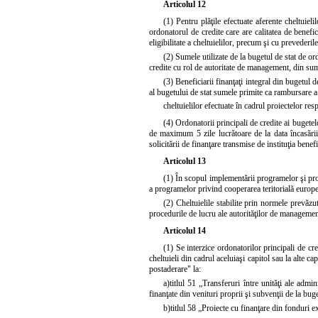
Articolul 12
(1) Pentru plăţile efectuate aferente cheltuiel
ordonatorul de credite care are calitatea de benefi
eligibilitate a cheltuielilor, precum şi cu prevederil
(2) Sumele utilizate de la bugetul de stat de or
credite cu rol de autoritate de management, din sum
(3) Beneficiarii finanţaţi integral din bugetul 
al bugetului de stat sumele primite ca rambursare a
cheltuielilor efectuate în cadrul proiectelor res
(4) Ordonatorii principali de credite ai bugetel
de maximum 5 zile lucrătoare de la data încasării 
solicitării de finanţare transmise de instituţia benef
Articolul 13
(1) În scopul implementării programelor şi pro
a programelor privind cooperarea teritorială europea
(2) Cheltuielile stabilite prin normele prevăzu
procedurile de lucru ale autorităţilor de managemen
Articolul 14
(1) Se interzice ordonatorilor principali de cr
cheltuieli din cadrul aceluiaşi capitol sau la alte 
postaderare" la:
a)
titlul 51 „Transferuri între unităţi ale admi
finanţate din venituri proprii şi subvenţii de la buge
b)
titlul 58 „Proiecte cu finanţare din fonduri