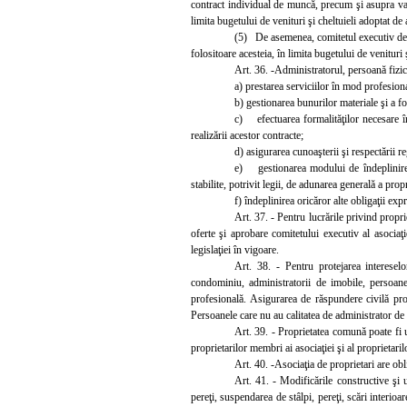
contract individual de muncă, precum şi asupra valor
limita bugetului de venituri şi cheltuieli adoptat de
(5) De asemenea, comitetul executiv decid
folositoare acesteia, în limita bugetului de venituri 
Art. 36. -Administratorul, persoană fizică
a) prestarea serviciilor în mod profesiona
b) gestionarea bunurilor materiale şi a f
c)
efectuarea formalităţilor necesare î
realizării acestor contracte;
d) asigurarea cunoaşterii şi respectării r
e) gestionarea modului de îndeplinire a o
stabilite, potrivit legii, de adunarea generală a propr
f) îndeplinire
a oricăror alte obligaţii exp
Art. 37. - Pentru lucrările privind propr
oferte şi aprobare comitetului executiv al asociaţi
legislaţiei în vigoare.
Art. 38. - Pentru protejarea intereselor
condominiu, administratorii de imobile, persoane 
profesională. Asigurarea de răspundere civilă pro
Persoanele care nu au calitatea de administrator de
Art. 39.
- Proprietatea comună poate fi ut
proprietarilor membri ai asociaţiei şi al proprietari
Art. 40. -Asociaţia de proprietari are obli
Art. 41. - Modificările constructive şi 
pereţi, suspendarea de stâlpi, pereţi, scări interio