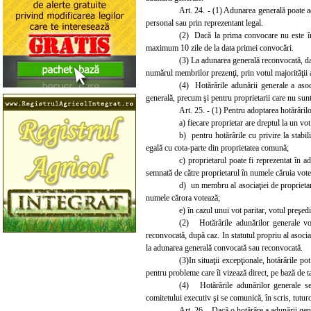
Art. 24. - (1) Adunarea generală poate ad
personal sau prin reprezentant legal.
(2) Dacă la prima convocare nu este în
maximum 10 zile de la data primei convocări.
(3) La adunarea generală reconvocată, dac
numărul membrilor prezenţi, prin votul majorităţii 
(4) Hotărârile adunării generale a asoc
generală, precum şi pentru proprietarii care nu sunt
Art. 25. - (1) Pentru adoptarea hotărâril
a) fiecare proprietar are dreptul la un vot
b) pentru hotărârile cu privire la stabil
egală cu cota-parte din proprietatea comună;
c) propr
ietarul poate fi reprezentat în 
semnată de către proprietarul în numele căruia vote
d) un membru al asociaţiei de proprietar
numele cărora votează;
e) în cazul unui vot paritar, votul preşedi
(2) Hotărârile adunărilor generale vor
reconvocată, după caz. In statutul propriu al asociaţ
la adunarea generală convocată sau reconvocată.
(3)In situaţii excepţionale, hotărârile pot
pentru probleme care îi vizează direct, pe bază de 
(4) Hotărârile adunărilor generale se 
comitetului executiv şi se comunică, în scris, tutur
Art. 26. - Dacă o hotărâre a adunării gene