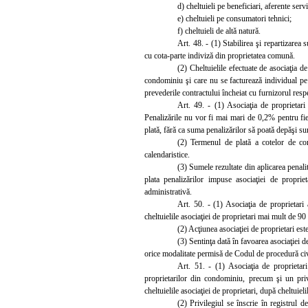
d) cheltuieli pe beneficiari, aferente serv
e) cheltuieli pe consumatori tehnici;
f) cheltuieli de altă natură.
Art. 48. - (1) Stabilirea şi repartizare
cu cota-parte indiviză din proprietatea comună.
(2) Cheltuielile efectuate de asociaţia de
condominiu şi care nu se facturează individual pe fi
prevederile contractului încheiat cu furnizorul resp
Art. 49. - (1) Asociaţia de proprietari
Penalizările nu vor fi mai mari de 0,2% pentru fie
plată, fără ca suma penalizărilor să poată depăşi su
(2) Termenul de plată a cotelor de cont
calendaristice.
(3) Sumele rezultate din aplicarea penalit
plata penalizărilor impuse asociaţiei de propriet
administrativă.
Art. 50. - (1) Asociaţia de proprietari 
cheltuielile asociaţiei de proprietari mai mult de 90 
(2) Acţiunea asociaţiei de proprietari est
(3) Sentinţa dată în favoarea asociaţiei d
orice modalitate permisă de Codul de procedură civ
Art. 51. - (1) Asociaţia de proprietari
proprietarilor din condominiu, precum şi un priv
cheltuielile asociaţiei de proprietari, după cheltuiel
(2) Pr
ivilegiul se înscrie în registrul d