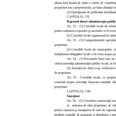
ultima listă lunară de plată a cotelor de contribuţ
proprietari sau a proprietarului, pe baza chitanţei o
(3) Operaţiunile de publicitate imobiliară 
CAPITOLUL VII
Raportul dintre administraţia publică l
Art. 52. - (1) Consiliile locale ale munic
pentru realizarea scopurilor şi sarcinilor ce le revi
(2) Consiliile locale organizează în cadru
Art. 53. - (1) Compartimentele specializat
proprietari.
(2) Cons
iliile locale ale municipiilor,
îndeplinirea obligaţiilor locale ce le revin asupra p
Art. 54. - (1) Persoanele fizice ca
re au 
cadrul autorităţii administraţiei publice locale, în ba
(2) Atestatul are drept scop certificare
a 
de proprietari.
Art. 55. - Consiliile locale, cu sprijin
controlul asupra activităţii financiar-contabile d
proprietari.
CAPITOLUL VIII
Sancţiuni
Art. 56. - (
1) Constituie contravenţii urm
a) neluarea de către proprietari, de cătr
pentru repararea şi menţinerea în stare de siguranţă
încălzire centrală, de preparare şi distribuire a apei