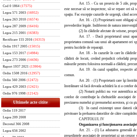
Art. 15. - Cu un preaviz de 5 zile, propr
Cod 0 1864
(17575)
este necesar să se inspecteze, să se repare ori să
Legea 571 2003
(16952)
spaţiu. Fac excepţie cazurile de urgenţă, când acces
Art. 16. - (1) Proprietarii sunt obligaţi 
Legea 263 2010
(16574)
prevederilor legale. Indiferent de natura intervenţii
Legea 287 2009
(16416)
(2) In clădirile afectate de seisme, propri
Legea 215 2001
(16383)
Art. 17. - Dacă proprietarul unui apar
Rectificare 155 2016
(16313)
proprietatea comună sau unui alt apartament ori spaţ
Ordin 1917 2005
(15015)
pentru lucrările de reparaţii.
Art. 18. - In cazurile în care în clădiri
Legea 153 2017
(14984)
clădirii de locuit, creând prejudicii celorlalţi pro
Legea 273 2006
(14436)
măsurile pentru folosirea normală a clădirii, precum
Raport 1937 2021
(13904)
Art. 19. -In cazul spaţiilor, respectiv 
Ordin 1508 2016
(12957)
comun.
Art. 20. - (1) Proprietarii care îşi înstr
Ordin 560 2006
(12472)
înstrăinare să facă dovada achitării la zi a cotelor de
Legea 429 2003
(12421)
(2) Notarii publici nu vor autentifica ac
Ordin 976 1998
(12142)
cotelor de contribuţie la cheltuielile asociaţiei d
Ultimele acte citite
precizarea numelui şi prenumelui acestora, şi cu şta
(3) In cazul existenţei unor datorii căt
Ordin 119 2017
privitoare la preluarea datoriilor de către cumpărăto
Legea 209 2008
CAPITOLUL IV
Organizare
a şi funcţionarea asociaţie
Decretul 366 2008
Art. 21. - (1) La adunarea generală de c
Legea 656 2002
preşedintele asociaţiei de
proprietari şi un cenzor