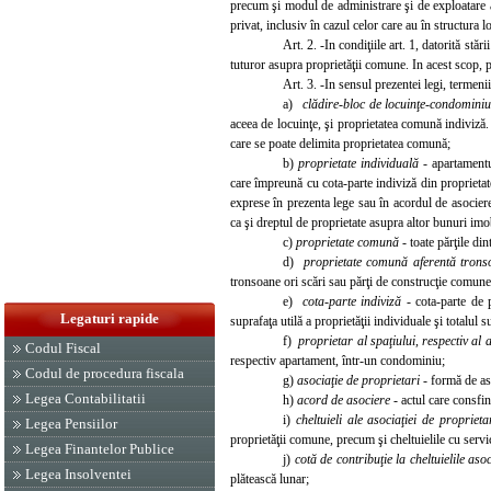
precum şi modul de administrare şi de exploatare a c
privat, inclusiv în cazul celor care au în structura lo
Art. 2. -In condiţiile art. 1, datorită stăr
tuturor asupra proprietăţii comune. In acest scop, pr
Art. 3. -In sensul pr
ezentei legi, termeni
a)
clădire-bloc de locuinţe-condomini
aceea de locuinţe, şi proprietatea comună indiviză. 
care se poate delimita proprietatea comună;
b)
proprietate individuală
- apartamentu
care împreună cu cota-parte indiviză din proprietat
exprese în prezenta lege sau în acordul de asocier
ca şi dreptul de proprietate asupra altor bunuri imo
c)
proprietate co
mună
- toate părţile d
d)
proprietate comună aferentă trons
tronsoane ori scări sau părţi de construcţie comune t
e)
cota-parte indiviză
- cota-parte de 
Legaturi rapide
suprafaţa utilă a proprietăţii individuale şi totalul s
f)
proprietar al spaţiului, respectiv al
Codul Fiscal
respectiv apartament, într-un condominiu;
Codul de procedura fiscala
g)
asociaţie de proprietari
- formă de as
Legea Contabilitatii
h)
acord de asociere
- actul care consfin
i)
cheltuieli ale asociaţiei de propriet
Legea Pensiilor
proprietăţii comune, precum şi cheltuielile cu servic
Legea Finantelor Publice
j)
cotă de contribuţie la cheltuielile aso
Legea Insolventei
plătească lunar;