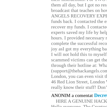
them all day, but I got no re
broadcast that teaches on h
ANGELS RECOVERY EXPERT. H
funds back. I contacted the 
recover my funds. I contact
experts saved my life by hel
hours. I provided necessary 
complete the successful reco
joy asI got my everything bac
I will not hold this to myself
scammed victims can get the
through their hotline at: W
(support@thehackangels.com
London, you can even visit th
46 Red Lion Street, London
really know their stuff! Don’
Decre
ANONIM a comentat
HIRE A GENUINE HAC
Hello everyone, The Cryptocu