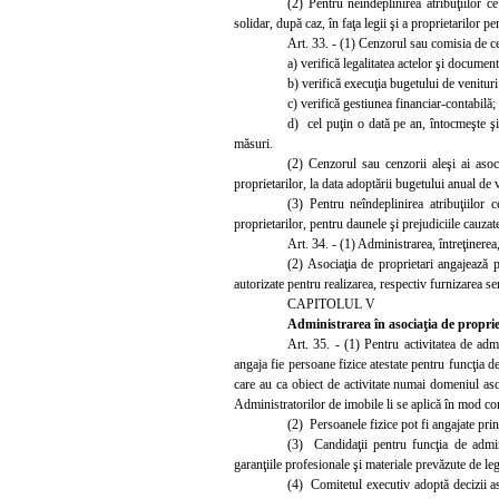
(2) Pentru neîndeplinirea atribuţiilor c
solidar, după caz, în faţa legii şi a proprietarilor p
Art. 33. - (1) Cenzorul sau comisia de c
a) verifică legalitatea actelor şi document
b) verifică execuţia bugetului de venituri 
c) verifică gestiunea financiar-contabilă;
d) cel puţin o dată pe an, întocmeşte şi 
măsuri.
(2) Cenzorul sau cenzorii aleşi ai asoc
proprietarilor, la data adoptării bugetului anual de v
(3) Pentru neîndeplinirea atribuţiilor 
proprietarilor, pentru daunele şi prejudiciile cauzat
Art. 34. - (1) Administrarea, întreţinerea,
(2) Asociaţia de proprietari angajează p
autorizate pentru realizarea, respectiv furnizarea ser
CAPITOLUL V
Administrarea în asociaţia de proprie
Art. 35. - (1) Pentru activitatea de admi
angaja fie persoane fizice atestate pentru funcţia d
care au ca obiect de activitate numai domeniul asoc
Administratorilor de imobile li se aplică în mod core
(2) Persoanel
e fizice pot fi angajate pr
(3) Candidaţii pentru funcţia de admini
garanţiile profesionale şi materiale prevăzute de le
(4) Comitetul executiv adoptă decizii as