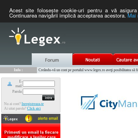
Acest site foloseşte cookie-uri pentru a vă asigura 
Continuarea navigării implică acceptarea acestora.
Mai 
Nou :
Info :
Legex.ro - portal de legislatie romaneasca. Un serviciu oferit g
Creându-vă un cont pe portalul www.legex.ro aveţi posibilitatea să fiţi
Info :
www.tntauto.ro - Managementul Integrat al Parcului Auto
Info :
Cauta coduri postale si prefixe telefonice nationale si internationale
E-
mail:
Parola:
Nu ai cont?
Inregistreaza-te
Ai uitat parola?
Click aici