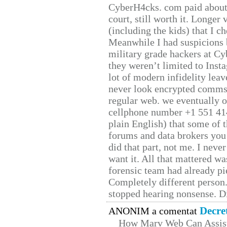
CyberH4cks. com paid about 
court, still worth it. Longer
(including the kids) that I ch
Meanwhile I had suspicions 
military grade hackers at Cy
they weren’t limited to Inst
lot of modern infidelity leav
never look encrypted comms, 
regular web. we eventually 
cellphone number +1 551 41
plain English) that some of t
forums and data brokers you 
did that part, not me. I neve
want it. All that mattered w
forensic team had already pie
Completely different person
stopped hearing nonsense. Di
Decre
ANONIM a comentat
How Marv Web Can Assist