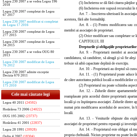
Legea 230 2007 a se vedea Legea 196
(5) Incheierea se dă fără citarea părţilor 
2018
(6) Incheierea este supusă recursului în 
Legea 230 2007 completat de Legea
Art. 7. - Inscrierea ulterioară în asociaţi
67 2017
acestora, fără alte formalităţi.
Legea 230 2007 modificat si completat
Art. 8. - (1) Pentru modificarea sau co
de Legea 17 2016
membri ai asociaţiei de proprietari.
Legea 230 2007 completat de Legea
277 2015
(2) Orice modificare sau completare se înr
CAPITOLUL III
Legea 230 2007 completat de Legea
34 2015
Drepturi
le şi obligaţiile proprietarilor
Art. 9. - Proprietarii membri ai asociaţ
Legea 230 2007 a se vedea OUG 80
2013
candidatura, să candideze, să aleagă şi să fie aleşi
Legea 230 2007 modificat de Legea
trebuie să aibă capacitate deplină de exerciţiu.
76 2012
Art. 10. - Proprietarii au dreptul să cunoa
Legea 230 2007 admite exceptie
Art. 11. - (1) Proprietarul poate aduce î
Decizia 670 2011
de către autoritatea publică locală a modificărilor co
Legea 230 2007 modificat de Legea
(2) Proprietarul nu poate schimba aspectu
175 2010
Art. 12. - Zidurile dintre apartamentele
Cele mai căutate legi
reamplasate prin acordul dintre proprietarii apartam
locală şi cu înştiinţarea asociaţiei. Zidurile dintre
Legea 40 2011
(24592)
numai prin modificarea acordului de asociere, în baz
Hotărârea 73 2006
(24022)
locală.
OUG 195 2002
(23737)
Art. 13. - Veniturile obţinute din expl
Hotărârea 41 2001
(22837)
asociaţiei de proprietari
pentru reparaţii şi investiţ
Art. 14. - Proprietarul este obligat să m
Legea 28 1991
(20928)
propria cheltuială. Niciun proprietar nu poate încăl
Ordin 4 2007
(18304)