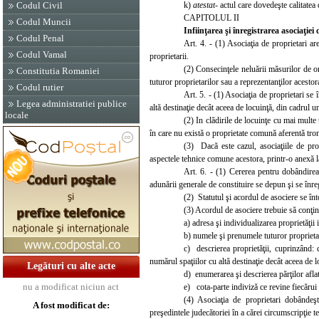
k)
atestat
- actul care dovedeşte calitatea
Codul Civil
CAPITOLUL II
Codul Muncii
I
nfiinţarea şi înregistrarea asociaţiei
Codul Penal
Art. 4. - (1) Asociaţia de proprietari a
Codul Vamal
proprietarii.
(2) Consecinţele neluării măsurilor de o
Constitutia Romaniei
tuturor proprietarilor sau a reprezentanţilor acestor
Codul rutier
Art. 5. - (1) Asociaţia de proprietari se
Legea administratiei publice
altă destinaţie decât aceea de locuinţă, din cadrul 
locale
(2) In clădirile de locuinţe cu mai multe 
în care nu există o proprietate comună aferentă tron
(3) Dacă este cazul, asociaţiile de prop
aspectele tehnice comune acestora, printr-o anexă l
Art. 6. - (1) Cererea pentru dobândirea 
adunării generale de constituire se depun şi se înregi
(2) Statutul şi acordul de asociere se în
(3) Acordul d
e asociere trebuie să conţin
a) adresa şi individualizarea proprietăţii 
b) numele şi prenumele tuturor proprietar
c) descrierea proprietăţii, cuprinzând: 
numărul spaţiilor cu altă destinaţie decât aceea de lo
Legături cu alte acte
d) enumerarea şi descrierea părţilor afla
nu a modificat niciun act
e) cota-parte indivi
ză ce revine fiecăru
(4) Asociaţia de proprietari dobândeşt
A fost modificat de:
preşedintele judecătoriei în a cărei circumscripţie ter