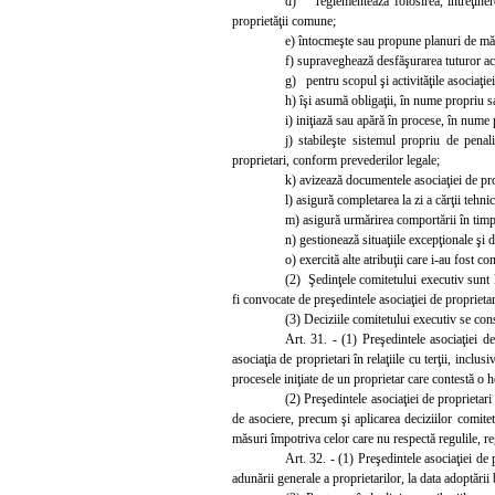
d) reglementează folosirea, întreţinere
proprietăţii comune;
e) întocmeşte sau propune planuri de măsur
f) supraveghează desfăşurarea tuturor activ
g) pentru scopul şi activităţile asociaţiei
h) îşi asumă obligaţii, în nume propriu sa
i) iniţiază sau apără în procese, în nume 
j) stabileşte sistemul propriu de penali
proprietari, conform prevederilor legale;
k) avizează documentele asociaţiei de pro
l)
asigură completarea la zi a cărţii tehnic
m) asigură urmărirea comportării în timp a
n) gestionează situaţiile excepţionale şi d
o) exercită alte atribuţii care i-au fost co
(2) Şedinţele comitetului executiv sunt 
fi convocate de preşedintele asociaţiei de propriet
(3) Deciziile comitetului executiv se co
Art. 31. - (1) Preşedintele asociaţiei de
asociaţia de proprietari în relaţiile cu terţii, inclus
procesele iniţiate de un proprietar care contestă o h
(2) Preşedintele asociaţiei de proprietar
de asociere, precum şi aplicarea deciziilor comite
măsuri împotriva celor care nu respectă regulile, reg
Art. 32. - (1) Preşedintele asociaţiei d
adunării generale a proprietarilor, la data adoptării 