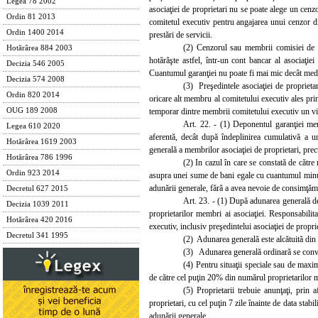
Legea 78 2002
asociaţiei de proprietari nu se poate alege un cenz
Ordin 81 2013
comitetul executiv pentru angajarea unui cenzor din
Ordin 1400 2014
prestări de servicii.
(2) Cenzorul sau membrii comisiei de 
Hotărârea 884 2003
hotărăşte astfel, într-un cont bancar al asociaţiei
Decizia 546 2005
Cuantumul garanţiei nu poate fi mai mic decât media 
Decizia 574 2008
(3) Preşedintele asociaţiei de proprieta
Ordin 820 2014
oricare alt membru al comitetului executiv ales prin 
temporar dintre membrii comitetului executiv un vice
OUG 189 2008
Art. 22. - (1) Deponentul garanţiei me
Legea 610 2020
aferentă, decât după îndeplinirea cumulativă a ur
Hotărârea 1619 2003
generală a membrilor asociaţiei de proprietari, precu
Hotărârea 786 1996
(2) In cazul în care se constată de către 
Ordin 923 2014
asupra unei sume de bani egale cu cuantumul minusul
adunării generale, fără a avea nevoie de consimţăm
Decretul 627 2015
Art. 23. - (1) După adunarea generală de 
Decizia 1039 2011
proprietarilor membri ai asociaţiei. Responsabilit
Hotărârea 420 2016
executiv, inclusiv preşedintelui asociaţiei de proprie
Decretul 341 1995
(2) Adunarea generală este alcătuită din t
(3) Adunarea generală ordinară se convoac
(4) Pentru situaţii speciale sau de maxi
de către cel puţin 20% din numărul proprietarilor m
(5) Proprietarii trebuie anunţaţi, prin
proprietari, cu cel puţin 7 zile înainte de data stab
adunării generale.