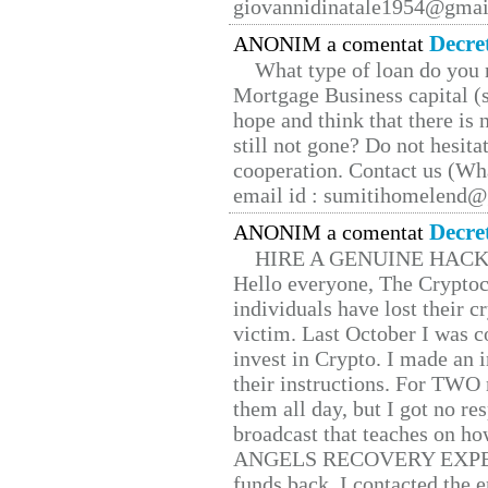
giovannidinatale1954@­gmai
Decre
ANONIM a comentat
What type of loan do you 
Mortgage Business capital (s
hope and think that there is
still not gone? Do not hesita
cooperation. Contact us (W
email id : sumitihomelend
Decre
ANONIM a comentat
HIRE A GENUINE HAC
Hello everyone, The Cryptocu
individuals have lost their c
victim. Last October I was 
invest in Crypto. I made an i
their instructions. For TWO 
them all day, but I got no re
broadcast that teaches on h
ANGELS RECOVERY EXPERT. H
funds back. I contacted the 