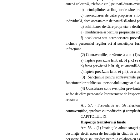
antenă colectivă, telefonie etc.) pe toată durata exis
b) neîndeplinirea atribuţiilor de către p
c) neexecutarea de către proprietar a luc
individuală, dacă aceasta este de natură să aducă prej
d) schimbarea de către proprietar a destina
e) modificarea aspectului proprietăţii com
f) neaplicarea sau nerespectarea preved
inclusiv personalul regiilor ori al societăţilor fu
infracţiune.
(2) Contravenţiile prevăzute la alin. (1
a) faptele prevăzute la lit. a), b) şi c) s
b) fapta prevăzută la lit. d), cu amendă d
c) faptele prevăzute la lit. e) şi f), cu am
(3) Sancţiunile pentru contravenţiile pre
funcţionarilor publici sau personalului angajat al aut
(4) Constatarea contravenţiilor prevăzute
se fac de către persoanele împuternicite de Inspecto
acestora.
Art. 57
. - Prevederile art. 56 referit
contravenţiilor, aprobată cu modificări şi completăr
CAPITOLUL IX
Dispoziţii tranzitorii şi finale
Art. 58. - (1) Instituţiile administraţiei
destinaţie decât aceea de locuinţă în clădirile de
persoane fizice sau juridice pentru a colabora cu as