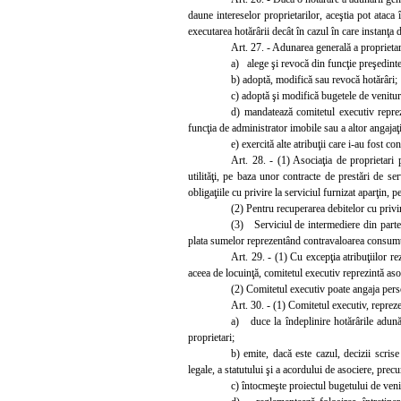
daune intereselor proprietarilor, aceştia pot ataca 
executarea hotărârii decât în cazul în care instanţa
Art. 27. - Adunarea generală a proprietari
a) alege şi revocă din funcţie preşedinte
b) adoptă, modifică sau revocă hotărâri;
c) adoptă şi modifică bugetele de venituri
d) mandatează comitetul executiv reprez
funcţia de administrator imobile sau a altor angajaţi 
e) exercită alte atribuţii care i-au fost co
Art. 28. - (1) Asociaţia de proprietari p
utilităţi, pe baza unor contracte de prestări de se
obligaţiile cu privire la serviciul furnizat aparţin, p
(2) Pentru recuperarea debitelor cu privire
(3) Serviciul de intermediere din partea 
plata sumelor reprezentând contravaloarea consumulu
Art. 29. - (1) Cu excepţia atribuţiilor re
aceea de locuinţă, comitetul executiv reprezintă asoc
(2) Comitetul executiv poate angaja person
Art. 30. - (1) Comitetul executiv, repreze
a) duce la îndeplinire hotărârile adunăr
proprietari;
b) emite, dacă este cazul, decizii scris
legale, a statutului şi a acordului de asociere, precu
c) întocmeşte proiectul bugetului de venit