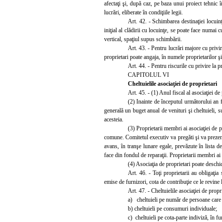
afectaţi şi, după caz, pe baza unui proiect tehnic î
lucrări, eliberate în condiţiile legii.
Art. 42. - Schimbarea destinaţiei locuinţ
iniţial al clădirii cu locuinţe, se poate face numai 
vertical, spaţiul supus schimbării.
Art. 43. - Pentru lucrări majore cu privir
proprietari poate angaja, în numele proprietarilor ş
Art. 44. - Pentru riscurile cu privire la 
CAPITOLUL VI
Cheltuielile asociaţiei de proprietari
Art. 45. - (1) Anul fiscal al asociaţiei de
(2) Inainte de începutul următorului an f
generală un buget anual de venituri şi cheltuieli, su
acestei
a.
(3) Proprietarii membri ai asociaţiei de p
comune. Comitetul executiv va pregăti şi va prezen
avans, în tranşe lunare egale, prevăzute în lista de
face din fondul de reparaţii. Proprietarii membri ai 
(4) Asociaţia de proprietari poate deschid
Art. 46. - Toţi proprietarii au obligaţia
emise de furnizori, cota de
contribuţie ce le revine 
Art. 47. - Cheltuielile asociaţiei de propr
a) cheltuieli pe număr de persoane care l
b) cheltuieli pe consumuri individuale;
c) cheltuieli pe cota-parte indiviză, în fu