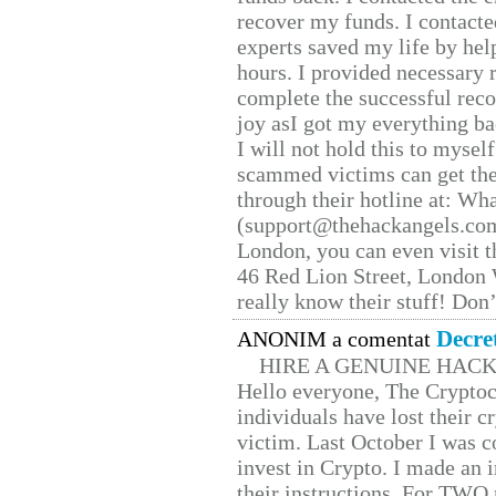
recover my funds. I contact
experts saved my life by hel
hours. I provided necessary 
complete the successful reco
joy asI got my everything bac
I will not hold this to myself
scammed victims can get the
through their hotline at: W
(support@thehackangels.com
London, you can even visit th
46 Red Lion Street, London
really know their stuff! Don’
Decre
ANONIM a comentat
HIRE A GENUINE HAC
Hello everyone, The Cryptocu
individuals have lost their c
victim. Last October I was 
invest in Crypto. I made an i
their instructions. For TWO 