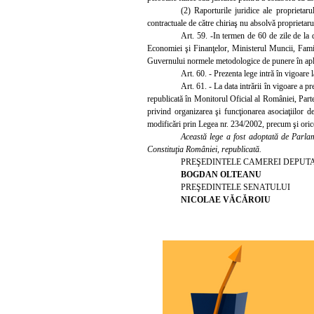
(2) Raporturile juridice ale proprietarul
contractuale de către chiriaş nu absolvă proprietarul
Art. 59. -In
termen de 60 de zile de la 
Economiei şi Finanţelor, Ministerul Muncii, Famili
Guvernului normele metodologice de punere în aplic
Art. 60. - Prezenta lege intră în vigoare 
Art.
61. - La data intrării în vigoare a pre
republicată în Monitorul Oficial al României, Par
privind organizarea şi funcţionarea asociaţiilor 
modificări prin Legea nr. 234/2002, precum şi orice 
Această lege a fost adoptată de Parlame
Constituţia României, republicată.
PREŞEDINTELE CAMEREI DEPUT
BOGDAN OLTEANU
PREŞEDINTELE SENATULUI
NICOLAE VĂCĂROIU