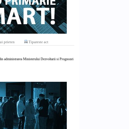
ui prieten
Tipareste act
, din administrarea Ministerului Dezvoltarii si Prognozei