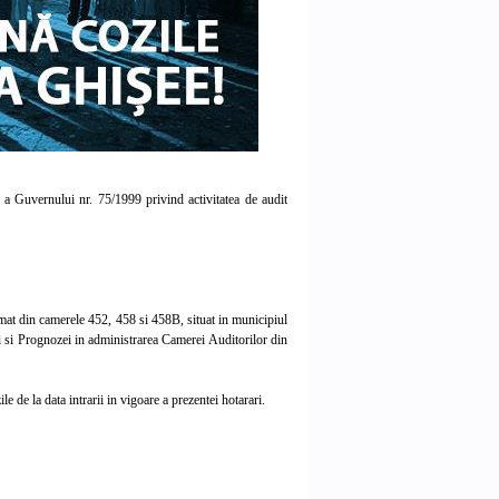
a Guvernului nr. 75/1999 privind activitatea de audit
rmat din camerele 452, 458 si 458B, situat in municipiul
rii si Prognozei in administrarea Camerei Auditorilor din
e de la data intrarii in vigoare a prezentei hotarari.