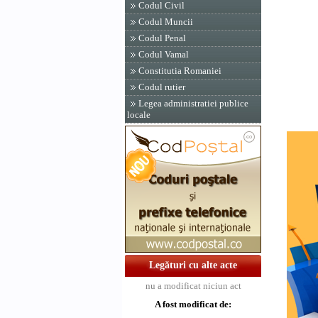
Contra
Codul Civil
Ministrul
Codul Muncii
Gheorgh
Codul Penal
Ministrul
Codul Vamal
Mihai N
Constitutia Romaniei
Codul rutier
Legea administratiei publice
locale
Legături cu alte acte
nu a modificat niciun act
A fost modificat de: