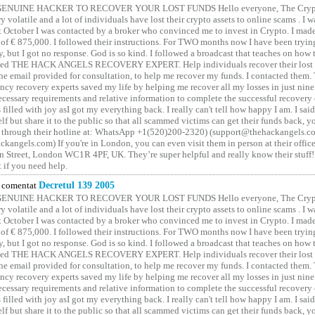
GENUINE HACKER TO RECOVER YOUR LOST FUNDS Hello everyone, The Crypt
y volatile and a lot of individuals have lost their crypto assets to online scams . I w
t October I was contacted by a broker who convinced me to invest in Crypto. I made 
of € 875,000. I followed their instructions. For TWO months now I have been tryin
y, but I got no response. God is so kind. I followed a broadcast that teaches on how
lled THE HACK ANGELS RECOVERY EXPERT. Help individuals recover their lost f
he email provided for consultation, to help me recover my funds. I contacted them.
ncy recovery experts saved my life by helping me recover all my losses in just nine 
cessary requirements and relative information to complete the successful recovery
 filled with joy asI got my everything back. I really can't tell how happy I am. I said
elf but share it to the public so that all scammed victims can get their funds back, 
 through their hotline at: WhatsApp +1(520)200-2320) (support@thehackangels.c
kangels.com) If you're in London, you can even visit them in person at their office
 Street, London WC1R 4PF, UK. They’re super helpful and really know their stuff!
t if you need help.
comentat
Decretul 139 2005
GENUINE HACKER TO RECOVER YOUR LOST FUNDS Hello everyone, The Crypt
y volatile and a lot of individuals have lost their crypto assets to online scams . I w
t October I was contacted by a broker who convinced me to invest in Crypto. I made 
of € 875,000. I followed their instructions. For TWO months now I have been tryin
y, but I got no response. God is so kind. I followed a broadcast that teaches on how
lled THE HACK ANGELS RECOVERY EXPERT. Help individuals recover their lost f
he email provided for consultation, to help me recover my funds. I contacted them.
ncy recovery experts saved my life by helping me recover all my losses in just nine 
cessary requirements and relative information to complete the successful recovery
 filled with joy asI got my everything back. I really can't tell how happy I am. I said
elf but share it to the public so that all scammed victims can get their funds back, 