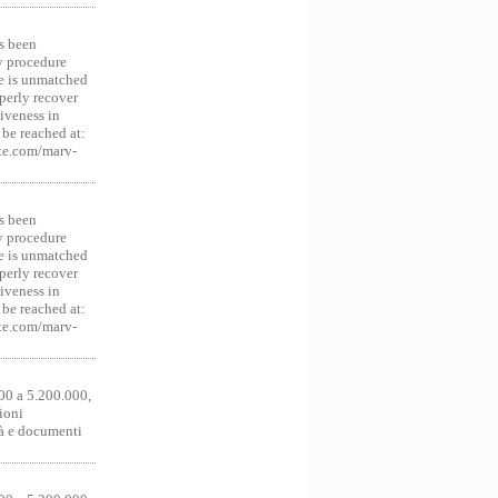
s been
y procedure
ce is unmatched
operly recover
iveness in
be reached at:
te.com/marv-
s been
y procedure
ce is unmatched
operly recover
iveness in
be reached at:
te.com/marv-
00 a 5.200.000,
ioni
tà e documenti