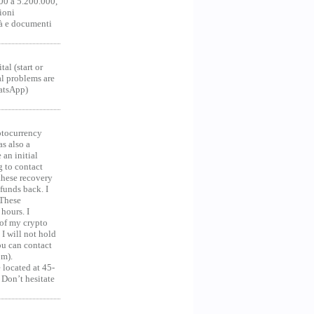
00 a 5.200.000,
ioni
tà e documenti
al (start or
al problems are
hatsApp)
ocurrency
as also a
an initial
g to contact
 these recovery
unds back. I
 These
hours. I
 of my crypto
 I will not hold
you can contact
om).
 located at 45-
 Don’t hesitate