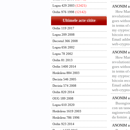
Legea 429 2003
(12421)
ANONIM a 
How Marv
Ordin 976 1998
(12142)
revolution
Ultimele acte citite
goes withou
in terms of
Ordin 119 2017
my cryptocu
bitcoin re
Legea 209 2008
Email addr
Decretul 366 2008
web-crypto
Legea 656 2002
ANONIM a 
Legea 78 2002
How Marv
Ordin 81 2013
revolution
goes withou
Ordin 1400 2014
in terms of
Hotărârea 884 2003
my cryptocu
Decizia 546 2005
bitcoin re
Email addr
Decizia 574 2008
web-crypto
Ordin 820 2014
ANONIM a 
OUG 189 2008
Buongior
Legea 610 2020
con un tass
Hotărârea 1619 2003
ragionevoli
da fornire.
Hotărârea 786 1996
Ordin 923 2014
ANONIM a 