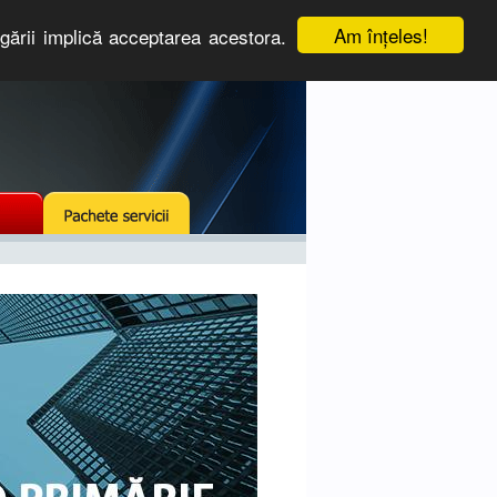
Am înţeles!
igării implică acceptarea acestora.