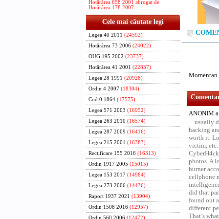
Hotărârea 658 2001 abrogat de
Hotărârea 178 2007
Cele mai căutate legi
COMENT
Legea 40 2011
(24592)
Hotărârea 73 2006
(24022)
OUG 195 2002
(23737)
Hotărârea 41 2001
(22837)
Momentan n
Legea 28 1991
(20928)
Ordin 4 2007
(18304)
Comentari
Cod 0 1864
(17575)
Legea 571 2003
(16952)
ANONIM a 
Legea 263 2010
(16574)
usually d
hacking and
Legea 287 2009
(16416)
worth it. L
Legea 215 2001
(16383)
victim, etc
CyberH4cks 
Rectificare 155 2016
(16313)
photos. A l
Ordin 1917 2005
(15015)
burner acco
Legea 153 2017
(14984)
cellphone 
intelligenc
Legea 273 2006
(14436)
did that pa
Raport 1937 2021
(13904)
found out a
Ordin 1508 2016
(12957)
different p
That’s what 
Ordin 560 2006
(12472)