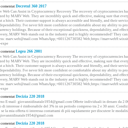
comentat
Decretul 360 2017
 Web Can Assist in Cryptocurrency Recovery The recovery of cryptocurrencies ha
ized by MARV Web. They are incredibly quick and effective, making sure that ever
t a hitch. Their customer support is always accessible and friendly, and their servi
 dependability. I've never felt more confident or comfortable about my ability to pr
rrency holdings. Because of their exceptional quickness, dependability, and effect
covery, MARV Web stands out in the industry and is highly recommended! They can 
ess: marv.web@mail.com WhatsApp;+601126730582 Web;https://marvweb9.wixsi
-expe
comentat
Legea 266 2001
 Web Can Assist in Cryptocurrency Recovery The recovery of cryptocurrencies ha
ized by MARV Web. They are incredibly quick and effective, making sure that ever
t a hitch. Their customer support is always accessible and friendly, and their servi
 dependability. I've never felt more confident or comfortable about my ability to pr
rrency holdings. Because of their exceptional quickness, dependability, and effect
covery, MARV Web stands out in the industry and is highly recommended! They can 
ess: marv.web@mail.com WhatsApp;+601126730582 Web;https://marvweb9.wixsi
-expe
comentat
Decizia 220 2018
no E-mail: giovannidinatale1954@­gmail.­com Offerte individuali in denaro da 2.0
o di interesse è rimborsabile del 3% in un periodo compreso tra 2 e 30 anni. Condiz
 se la mia offerta ti interessa contattami di più rapidamente per discutere le modali
 giovannidinatale1954@­gmail.­com
comentat
Decizia 220 2018