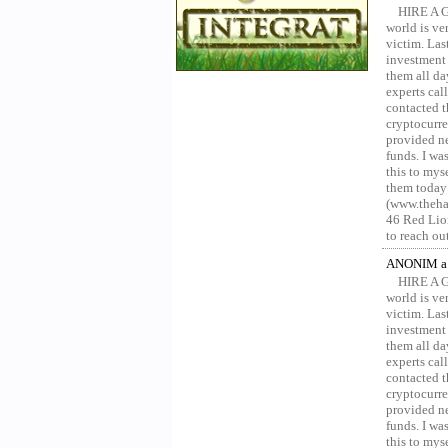
HIRE A 
world is ver
victim. Las
investment 
them all da
experts ca
contacted t
cryptocurre
provided ne
funds. I was
this to mys
them today
(www.thehac
46 Red Lion
to reach ou
ANONIM a 
HIRE A 
world is ver
victim. Las
investment 
them all da
experts ca
contacted t
cryptocurre
provided ne
funds. I was
this to mys