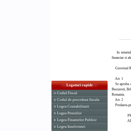
In temeiul pr
financiar si a
Guvernul Rom
Art. 1
Se aproba atri
Legaturi rapide
Bucuresti, Bd 
Codul Fiscal
Romania.
Codul de procedura fiscala
Art. 2
Predarea-prelu
Legea Contabilitatii
Legea Pensiilor
PRIM-
Legea Finantelor Publice
ADRIA
Legea Insolventei