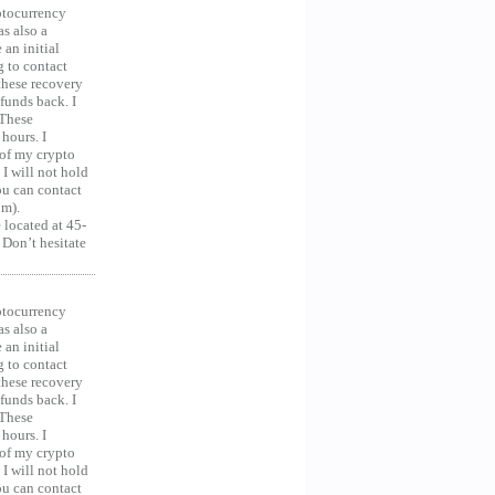
ocurrency
as also a
an initial
g to contact
 these recovery
unds back. I
 These
hours. I
 of my crypto
 I will not hold
you can contact
om).
 located at 45-
 Don’t hesitate
ocurrency
as also a
an initial
g to contact
 these recovery
unds back. I
 These
hours. I
 of my crypto
 I will not hold
you can contact