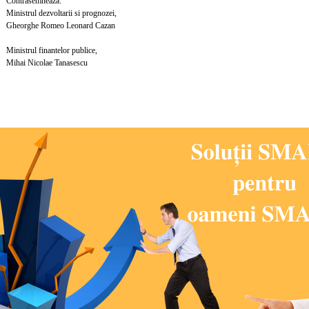
semneaza:
 dezvoltarii si prognozei,
e Romeo Leonard Cazan
 finantelor publice,
icolae Tanasescu