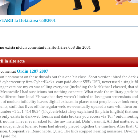
ARII la Hotărârea 658/2001
u exista niciun comentariu la Hotărârea 658 din 2001
i la alte acte
comentat
Ordin 1287 2007
on’t comment on these threads but this one hit close. Short version: hired the dark 
 cybersecurity firm CyberH4cks. com paid about $55k USD, never used a single file 
onger version: my ex was telling everyone (including the kids) that I cheated, that s
. Meanwhile I had suspicions but nothing concrete. What made the military grade ha
different from local PIs was that they weren’t limited to Instagram screenshots and
ot of modern infidelity leaves digital exhaust in places most people never look en
unts, stuff that lives off the regular web. we eventually opened a case with them on
number +1 551 414 8634 (@cyberh4cks) They explained (in plain English) that som
e only exists in dark-web forums and data brokers you access via Tor / onion routin
rt, not me. I never even asked for the raw material. Didn’t want it. All that mattered 
n independent forensic team had already pieced together the timeline. After that?
erson. Cooperative. Reasonable. Quiet. The kids stopped hearing nonsense. Divorce
I paid for.