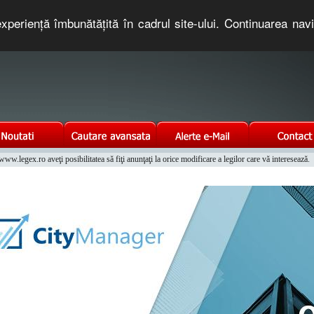
xperienţă îmbunătăţită în cadrul site-ului. Continuarea nav
e romaneasca. Un serviciu oferit gratuit de TNT COMPUTERS
w.legex.ro aveţi posibilitatea să fiţi anunţaţi la orice modificare a legilor care vă interesează.
Integrat al Parcului Auto