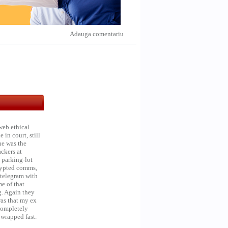
Adauga comentariu
web ethical
in court, still
he was the
ckers at
 parking-lot
crypted comms,
 telegram with
e of that
g. Again they
was that my ex
 Completely
 wrapped fast.