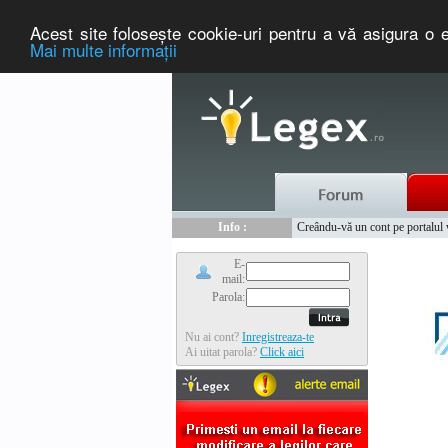
Acest site foloseşte cookie-uri pentru a vă asigura o e
Mai multe informaţii
Nou :
Legex.ro - portal de legislati
Info :
Creându-vă un cont pe portalul ww
Info :
www.tntauto.ro - Managementul 
E-
mail:
Parola:
Nu ai cont?
Inregistreaza-te
Ai uitat parola?
Click aici