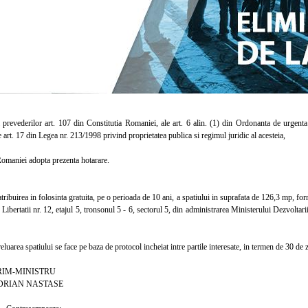
evederilor art. 107 din Constitutia Romaniei, ale art. 6 alin. (1) din Ordonanta de urgenta 
le art. 17 din Legea nr. 213/1998 privind proprietatea publica si regimul juridic al acesteia,
aniei adopta prezenta hotarare.
buirea in folosinta gratuita, pe o perioada de 10 ani, a spatiului in suprafata de 126,3 mp, fo
Libertatii nr. 12, etajul 5, tronsonul 5 - 6, sectorul 5, din administrarea Ministerului Dezvolta
area spatiului se face pe baza de protocol incheiat intre partile interesate, in termen de 30 de zil
MINISTRU
N NASTASE