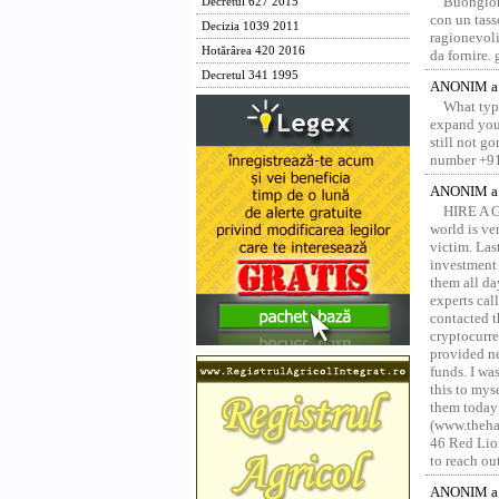
Buongior
Decretul 627 2015
con un tass
Decizia 1039 2011
ragionevoli
Hotărârea 420 2016
da fornire.
Decretul 341 1995
ANONIM a 
What type
expand your
still not g
number +91
ANONIM a 
HIRE A 
world is ver
victim. Las
investment 
them all da
experts ca
contacted t
cryptocurre
provided ne
funds. I was
this to mys
them today
(www.thehac
46 Red Lion
to reach ou
ANONIM a 