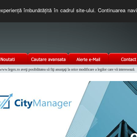
xperienţă îmbunătăţită în cadrul site-ului. Continuarea nav
e romaneasca. Un serviciu oferit gratuit de TNT COMPUTERS
w.legex.ro aveţi posibilitatea să fiţi anunţaţi la orice modificare a legilor care vă interesează.
Integrat al Parcului Auto