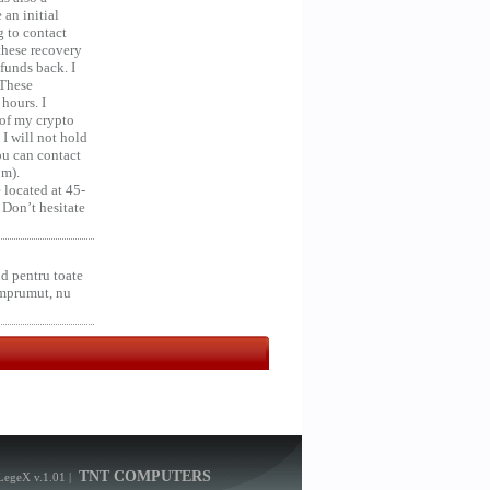
an initial
g to contact
 these recovery
unds back. I
 These
hours. I
 of my crypto
 I will not hold
you can contact
om).
 located at 45-
 Don’t hesitate
d pentru toate
împrumut, nu
TNT COMPUTERS
LegeX v.1.01
|