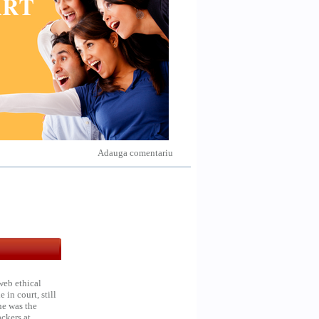
Adauga comentariu
web ethical
in court, still
he was the
ckers at