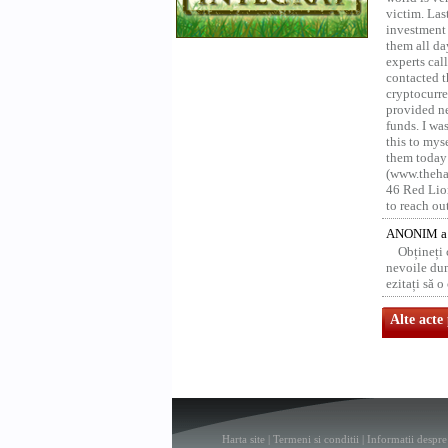
victim. Las
investment 
them all da
experts ca
contacted t
cryptocurre
provided ne
funds. I was
this to mys
them today
(www.thehac
46 Red Lion
to reach ou
ANONIM a 
Obțineți
nevoile dum
ezitați să 
Alte acte
Harta site
|
Termeni si conditii
|
Informatii despre