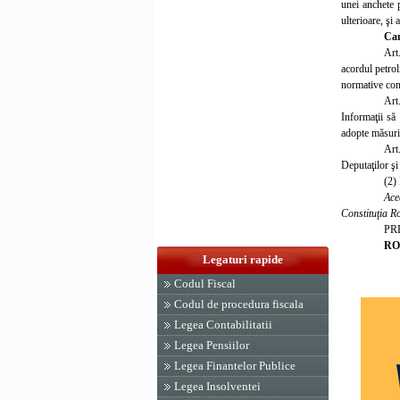
unei anchete 
ulterioare, şi
Cam
Art
acordul petrol
normative cone
Art
Informaţii să 
adopte măsuril
Art
Deputaţilor şi
(2)
Ace
Constituţia R
PR
RO
Legaturi rapide
Codul Fiscal
Codul de procedura fiscala
Legea Contabilitatii
Legea Pensiilor
Legea Finantelor Publice
Legea Insolventei