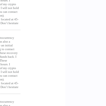
hours. I
 of my crypto
 I will not hold
you can contact
om).
 located at 45-
 Don’t hesitate
ocurrency
as also a
an initial
g to contact
 these recovery
unds back. I
 These
hours. I
 of my crypto
 I will not hold
you can contact
om).
 located at 45-
 Don’t hesitate
ocurrency
as also a