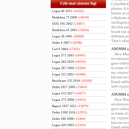
Cele mai căutate legi
CyberH4cks 
photos. A l
Legea 40 2011
(24582)
burner acco
cellphone 
Hotărârea 73 2006
(24018)
intelligenc
OUG 195 2002
(23697)
did that pa
Hotărârea 41 2001
(22816)
found out a
different p
Legea 28 1991
(20909)
That’s what 
Ordin 4 2007
(18298)
ANONIM a 
Cod 0 1864
(17563)
How Marv
Legea 571 2003
(16941)
revolution
Legea 263 2010
(16554)
goes withou
in terms of
Legea 287 2009
(16394)
my cryptocu
Legea 215 2001
(16348)
bitcoin re
Rectificare 155 2016
(16308)
Email addr
web-crypto
Ordin 1917 2005
(15003)
Legea 153 2017
(14977)
ANONIM a 
How Marv
Legea 273 2006
(14415)
revolution
Raport 1937 2021
(13879)
goes withou
Ordin 1508 2016
(12951)
in terms of
my cryptocu
Ordin 560 2006
(12464)
bitcoin re
Legea 429 2003
(12410)
Email addr