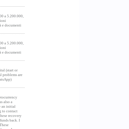
00 a 5.200.000,
ioni
tà e documenti
00 a 5.200.000,
ioni
tà e documenti
al (start or
al problems are
hatsApp)
ocurrency
as also a
an initial
g to contact
 these recovery
unds back. I
 These