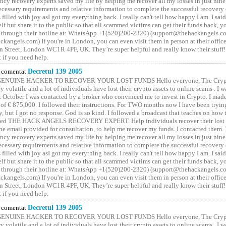
ncy recovery experts saved my life by helping me recover all my losses in just nine 
cessary requirements and relative information to complete the successful recovery
 filled with joy asI got my everything back. I really can't tell how happy I am. I said
elf but share it to the public so that all scammed victims can get their funds back, 
 through their hotline at: WhatsApp +1(520)200-2320) (support@thehackangels.c
kangels.com) If you're in London, you can even visit them in person at their office
 Street, London WC1R 4PF, UK. They’re super helpful and really know their stuff!
t if you need help.
comentat
Decretul 139 2005
GENUINE HACKER TO RECOVER YOUR LOST FUNDS Hello everyone, The Crypt
y volatile and a lot of individuals have lost their crypto assets to online scams . I w
t October I was contacted by a broker who convinced me to invest in Crypto. I made 
of € 875,000. I followed their instructions. For TWO months now I have been tryin
y, but I got no response. God is so kind. I followed a broadcast that teaches on how
lled THE HACK ANGELS RECOVERY EXPERT. Help individuals recover their lost f
he email provided for consultation, to help me recover my funds. I contacted them.
ncy recovery experts saved my life by helping me recover all my losses in just nine 
cessary requirements and relative information to complete the successful recovery
 filled with joy asI got my everything back. I really can't tell how happy I am. I said
elf but share it to the public so that all scammed victims can get their funds back, 
 through their hotline at: WhatsApp +1(520)200-2320) (support@thehackangels.c
kangels.com) If you're in London, you can even visit them in person at their office
 Street, London WC1R 4PF, UK. They’re super helpful and really know their stuff!
t if you need help.
comentat
Decretul 139 2005
GENUINE HACKER TO RECOVER YOUR LOST FUNDS Hello everyone, The Crypt
y volatile and a lot of individuals have lost their crypto assets to online scams . I w