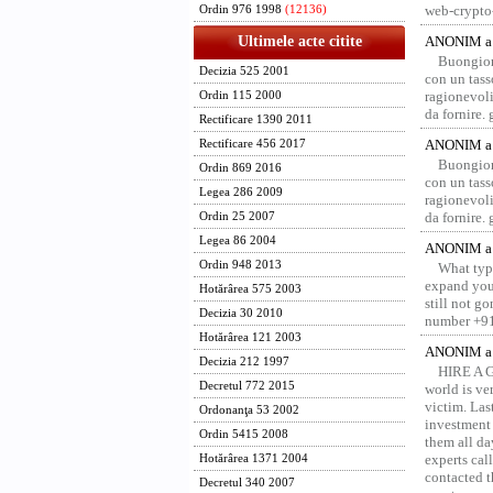
web-crypto
Ordin 976 1998
(12136)
Ultimele acte citite
ANONIM a 
Buongior
Decizia 525 2001
con un tass
ragionevoli
Ordin 115 2000
da fornire.
Rectificare 1390 2011
ANONIM a 
Rectificare 456 2017
Buongior
Ordin 869 2016
con un tass
Legea 286 2009
ragionevoli
da fornire.
Ordin 25 2007
Legea 86 2004
ANONIM a 
Ordin 948 2013
What type
expand your
Hotărârea 575 2003
still not g
Decizia 30 2010
number +91
Hotărârea 121 2003
ANONIM a 
Decizia 212 1997
HIRE A 
Decretul 772 2015
world is ver
victim. Las
Ordonanţa 53 2002
investment 
Ordin 5415 2008
them all da
experts ca
Hotărârea 1371 2004
contacted t
Decretul 340 2007