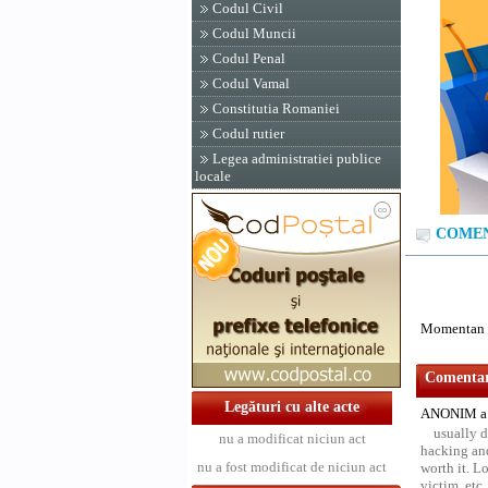
Codul Civil
Codul Muncii
Codul Penal
Codul Vamal
Constitutia Romaniei
Codul rutier
Legea administratiei publice
locale
COMENT
Momentan n
Comentari
Legături cu alte acte
ANONIM a 
usually d
nu a modificat niciun act
hacking and
nu a fost modificat de niciun act
worth it. L
victim, etc