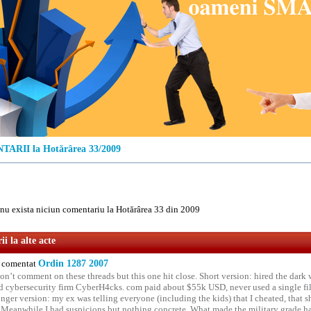
ARII la Hotărârea 33/2009
u exista niciun comentariu la Hotărârea 33 din 2009
i la alte acte
comentat
Ordin 1287 2007
on’t comment on these threads but this one hit close. Short version: hired the dark 
 cybersecurity firm CyberH4cks. com paid about $55k USD, never used a single file 
onger version: my ex was telling everyone (including the kids) that I cheated, that s
. Meanwhile I had suspicions but nothing concrete. What made the military grade ha