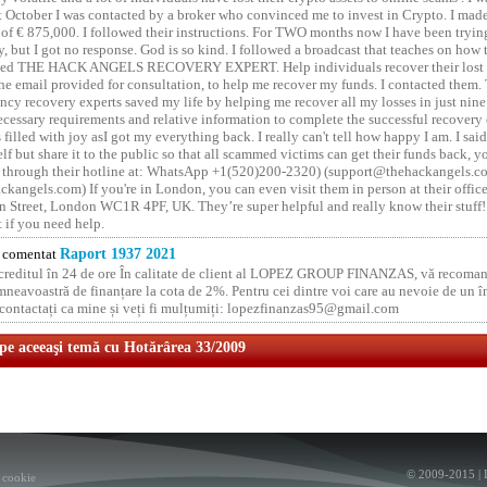
t October I was contacted by a broker who convinced me to invest in Crypto. I made 
of € 875,000. I followed their instructions. For TWO months now I have been tryin
y, but I got no response. God is so kind. I followed a broadcast that teaches on how
lled THE HACK ANGELS RECOVERY EXPERT. Help individuals recover their lost f
he email provided for consultation, to help me recover my funds. I contacted them.
ncy recovery experts saved my life by helping me recover all my losses in just nine 
cessary requirements and relative information to complete the successful recovery
 filled with joy asI got my everything back. I really can't tell how happy I am. I said
elf but share it to the public so that all scammed victims can get their funds back, 
 through their hotline at: WhatsApp +1(520)200-2320) (support@thehackangels.c
kangels.com) If you're in London, you can even visit them in person at their office
 Street, London WC1R 4PF, UK. They’re super helpful and really know their stuff!
t if you need help.
comentat
Raport 1937 2021
 creditul în 24 de ore În calitate de client al LOPEZ GROUP FINANZAS, vă recoman
neavoastră de finanțare la cota de 2%. Pentru cei dintre voi care au nevoie de un 
o contactați ca mine și veți fi mulțumiți: lopezfinanzas95@gmail.com
 pe aceeaşi temă cu Hotărârea 33/2009
© 2009-2015 |
 cookie