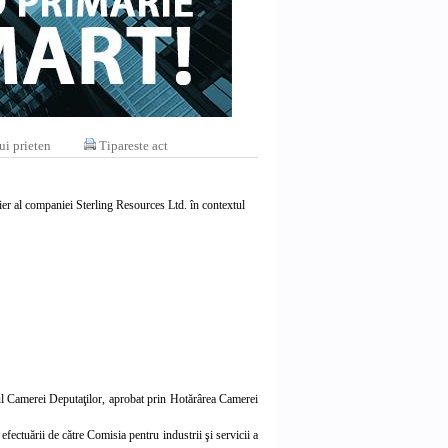
ui prieten
Tipareste act
olier al companiei Sterling Resources Ltd. în contextul
tul Camerei Deputaţilor, aprobat prin Hotărârea Camerei
fectuării de către Comisia pentru industrii şi servicii a