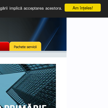
Am înţeles!
igării implică acceptarea acestora.