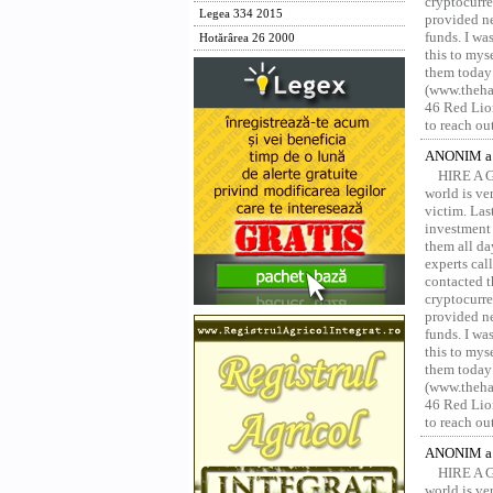
cryptocurre
Legea 334 2015
provided ne
funds. I was
Hotărârea 26 2000
this to mys
them today
(www.thehac
46 Red Lion
to reach ou
ANONIM a 
HIRE A 
world is ver
victim. Las
investment 
them all da
experts ca
contacted t
cryptocurre
provided ne
funds. I was
this to mys
them today
(www.thehac
46 Red Lion
to reach ou
ANONIM a 
HIRE A 
world is ver