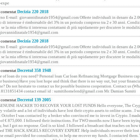
-expe
comentat
Decizia 220 2018
no E-mail: giovannidinatale1954@­gmail.­com Offerte individuali in denaro da 2.0
o di interesse è rimborsabile del 3% in un periodo compreso tra 2 e 30 anni. Condiz
 se la mia offerta ti interessa contattami di più rapidamente per discutere le modali
 giovannidinatale1954@­gmail.­com
comentat
Decizia 220 2018
no E-mail: giovannidinatale1954@­gmail.­com Offerte individuali in denaro da 2.0
o di interesse è rimborsabile del 3% in un periodo compreso tra 2 e 30 anni. Condiz
 se la mia offerta ti interessa contattami di più rapidamente per discutere le modali
 giovannidinatale1954@­gmail.­com
comentat
Decretul 358 1948
 of loan do you need? Personal loan Car loan Refinancing Mortgage Business capit
 business) Have you lost hope and think that there is no way out, but your financi
one? Do not hesitate to contact us for possible business cooperation. Contact us (W
8131851434 contact email id : sumitihomelend@gmail.com Mr. Damian Sumiti
comentat
Decretul 139 2005
GENUINE HACKER TO RECOVER YOUR LOST FUNDS Hello everyone, The Crypt
y volatile and a lot of individuals have lost their crypto assets to online scams . I w
t October I was contacted by a broker who convinced me to invest in Crypto. I made 
of € 875,000. I followed their instructions. For TWO months now I have been tryin
y, but I got no response. God is so kind. I followed a broadcast that teaches on how
lled THE HACK ANGELS RECOVERY EXPERT. Help individuals recover their lost f
he email provided for consultation, to help me recover my funds. I contacted them.