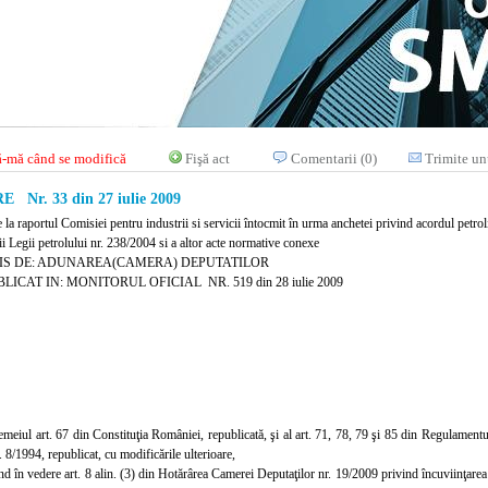
-mă când se modifică
Fişă act
Comentarii (0)
Trimite un
Nr. 33 din 27 iulie 2009
e la raportul Comisiei pentru industrii si servicii întocmit în urma anchetei privind acordul petr
i Legii petrolului nr. 238/2004 si a altor acte normative conexe
IS DE: ADUNAREA(CAMERA) DEPUTATILOR
LICAT IN: MONITORUL OFICIAL NR. 519 din 28 iulie 2009
temeiul art. 67 din Constituţia României, republicată, şi al art. 71, 78, 79 şi 85 din Regulamen
. 8/1994, republicat, cu modificările ulterioare,
nd în vedere art. 8 alin. (3) din Hotărârea Camerei Deputaţilor nr. 19/2009 privind încuviinţarea e