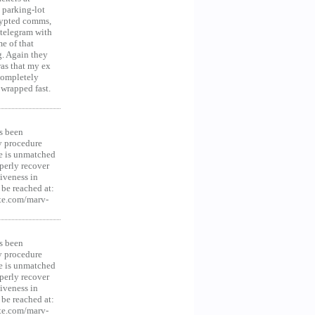
 parking-lot
crypted comms,
 telegram with
e of that
g. Again they
was that my ex
 Completely
 wrapped fast.
s been
y procedure
ce is unmatched
operly recover
iveness in
be reached at:
te.com/marv-
s been
y procedure
ce is unmatched
operly recover
iveness in
be reached at:
te.com/marv-