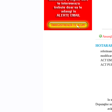
Anunţă
HOTARARE 
referitoar
modificari
ACT EM
ACT PUB
In 
Deputaţilor nr
avâ