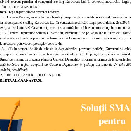
privind acordul petrolier al companiei Sterling Resources Ltd. în contextul modificării Legii p
 a altor acte normative conexe,
era Deputaţilor
adoptă prezenta hotărâre.
. 1. - Camera Deputaţilor aprobă concluziile şi propunerile formulate în raportul Comisiei pentru
ier al companiei Sterling Resources Ltd. în contextul modificării Legii petrolului nr. 238/2004, cu
xe, care se înaintează Guvernului, precum şi autorităţilor publice cu competenţe în domeniul an
. 2. - Camera Deputaţilor solicită Guvernului, Parchetului de pe lângă Inalta Curte de Casaţie
analizeze concluziile şi propunerile formulate de Comisia pentru industrii şi servicii cu privire
e necesare, potrivit competenţelor ce le revin.
. 3. - (1) In termen de 30 de zile de la data adoptării prezentei hotărâri, Guvernul şi celela
 cu raportul comisiei vor informa Biroul permanent al Camerei Deputaţilor cu privire la măsurile
 Biroul permanent va prezenta plenului Camerei Deputaţilor informarea primită de la autorităţile 
astă hotărâre a fost adoptată de Camera Deputaţilor in şedinţa din data de 27 iulie 2009
omâniei, republicată.
EŞEDINTELE CAMEREI DEPUTAŢILOR
BERTA ALMA ANASTASE