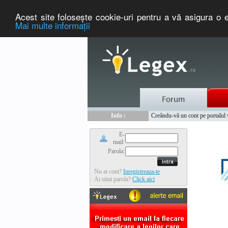
Acest site foloseşte cookie-uri pentru a vă asigura o e
Mai multe informaţii
Nou :
Legex.ro - portal de legislati
Info :
Creându-vă un cont pe portalul ww
Info :
www.tntauto.ro - Managementul 
E-
mail:
Parola:
Nu ai cont?
Inregistreaza-te
Ai uitat parola?
Click aici