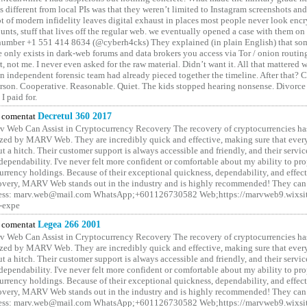
different from local PIs was that they weren’t limited to Instagram screenshots and
ot of modern infidelity leaves digital exhaust in places most people never look en
unts, stuff that lives off the regular web. we eventually opened a case with them on
number +1 551 414 8634 (@cyberh4cks) They explained (in plain English) that som
e only exists in dark-web forums and data brokers you access via Tor / onion routin
rt, not me. I never even asked for the raw material. Didn’t want it. All that mattered 
n independent forensic team had already pieced together the timeline. After that?
erson. Cooperative. Reasonable. Quiet. The kids stopped hearing nonsense. Divorce
I paid for.
comentat
Decretul 360 2017
 Web Can Assist in Cryptocurrency Recovery The recovery of cryptocurrencies ha
ized by MARV Web. They are incredibly quick and effective, making sure that ever
t a hitch. Their customer support is always accessible and friendly, and their servi
 dependability. I've never felt more confident or comfortable about my ability to pr
rrency holdings. Because of their exceptional quickness, dependability, and effect
covery, MARV Web stands out in the industry and is highly recommended! They can 
ess: marv.web@mail.com WhatsApp;+601126730582 Web;https://marvweb9.wixsi
-expe
comentat
Legea 266 2001
 Web Can Assist in Cryptocurrency Recovery The recovery of cryptocurrencies ha
ized by MARV Web. They are incredibly quick and effective, making sure that ever
t a hitch. Their customer support is always accessible and friendly, and their servi
 dependability. I've never felt more confident or comfortable about my ability to pr
rrency holdings. Because of their exceptional quickness, dependability, and effect
covery, MARV Web stands out in the industry and is highly recommended! They can 
ess: marv.web@mail.com WhatsApp;+601126730582 Web;https://marvweb9.wixsi