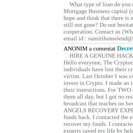
What type of loan do you 
Mortgage Business capital (s
hope and think that there is
still not gone? Do not hesita
cooperation. Contact us (W
email id : sumitihomelend
Decre
ANONIM a comentat
HIRE A GENUINE HAC
Hello everyone, The Cryptocu
individuals have lost their c
victim. Last October I was 
invest in Crypto. I made an i
their instructions. For TWO 
them all day, but I got no re
broadcast that teaches on h
ANGELS RECOVERY EXPERT. H
funds back. I contacted the 
recover my funds. I contact
experts saved my life by hel