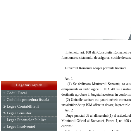
In temeiul art. 108 din Constitutia Romaniei, repu
functionarea sistemului de asigurari sociale de sanat
Guvernul Romaniei adopta prezenta hotarare.
Art. 1
(1) Se abiliteaza Ministerul Sanatatii, ca autori
Legaturi rapide
echipamentelor radiologice ELTEX 400 si a instalati
Codul Fiscal
destinatie aprobate in bugetul acestora, in conformit
Codul de procedura fiscala
(2) Unitatile sanitare cu paturi incheie contracte
instalatiilor de tip ISM aflate in dotare, la preturile
Legea Contabilitatii
Art. 2
Legea Pensiilor
Dupa punctul 69 al alineatului (1) al articolului
Legea Finantelor Publice
Monitorul Oficial al Romaniei, Partea I, nr. 490 
cuprins:
Legea Insolventei