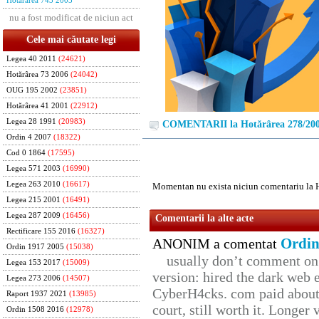
Hotărârea 743 2003
nu a fost modificat de niciun act
Cele mai căutate legi
Legea 40 2011
(24621)
Hotărârea 73 2006
(24042)
OUG 195 2002
(23851)
Hotărârea 41 2001
(22912)
Legea 28 1991
(20983)
COMENTARII la Hotărârea 278/20
Ordin 4 2007
(18322)
Cod 0 1864
(17595)
Legea 571 2003
(16990)
Legea 263 2010
(16617)
Momentan nu exista niciun comentariu la 
Legea 215 2001
(16491)
Legea 287 2009
(16456)
Comentarii la alte acte
Rectificare 155 2016
(16327)
Ordin
ANONIM a comentat
Ordin 1917 2005
(15038)
usually don’t comment on t
Legea 153 2017
(15009)
version: hired the dark web 
Legea 273 2006
(14507)
CyberH4cks. com paid about 
Raport 1937 2021
(13985)
court, still worth it. Longer
Ordin 1508 2016
(12978)