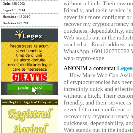
without a hitch. Their custo
Ordin 488 2002
friendly, and their service i
Legea 135 2014
never felt more confident or
Hotărârea 442 2010
recover my cryptocurrency h
Hotărârea 629 2015
quickness, dependability, an
Web stands out in the indus
reached at: Email address:
WhatsApp;+601126730582 W
web-crypto-expe
Legea
ANONIM a comentat
How Marv Web Can Assist
of cryptocurrencies has be
incredibly quick and effecti
without a hitch. Their custo
friendly, and their service i
never felt more confident or
recover my cryptocurrency h
quickness, dependability, an
Web stands out in the indus