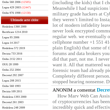
(including the kids) that I ch
Ordin 560 2006
(12505)
Meanwhile I had suspicions 
Legea 429 2003
(12447)
military grade hackers at Cy
Ordin 976 1998
(12158)
they weren’t limited to Inst
Ultimele acte citite
lot of modern infidelity leav
Hotărârea 1360 2000
never look encrypted comms, 
Rectificare 1214 2010
regular web. we eventually 
Legea 95 2006
cellphone number +1 551 41
Legea 14 2017
plain English) that some of t
Hotărârea 572 2019
forums and data brokers you 
Decizia 733 2016
did that part, not me. I neve
Ordin 2152 2011
want it. All that mattered w
OUG 28 1999
forensic team had already pie
Ordin 252 2004
Completely different person
Decretul 292 2007
stopped hearing nonsense. Di
Legea 208 2015
Ordin 560 1993
Decre
ANONIM a comentat
Decizia 109 2011
How Marv Web Can Assist
Hotărârea 1393 2000
of cryptocurrencies has be
Decretul 261 2003
incredibly quick and effecti
Hotărârea 248 2009