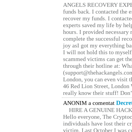
ANGELS RECOVERY EXPERT. H
funds back. I contacted the 
recover my funds. I contact
experts saved my life by hel
hours. I provided necessary 
complete the successful reco
joy asI got my everything bac
I will not hold this to myself
scammed victims can get the
through their hotline at: W
(support@thehackangels.com
London, you can even visit th
46 Red Lion Street, London
really know their stuff! Don’
Decre
ANONIM a comentat
HIRE A GENUINE HAC
Hello everyone, The Cryptocu
individuals have lost their c
victim. Last October I was 