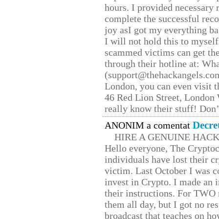
hours. I provided necessary 
complete the successful reco
joy asI got my everything bac
I will not hold this to myself
scammed victims can get the
through their hotline at: W
(support@thehackangels.com
London, you can even visit th
46 Red Lion Street, London
really know their stuff! Don’
Decre
ANONIM a comentat
HIRE A GENUINE HAC
Hello everyone, The Cryptocu
individuals have lost their c
victim. Last October I was 
invest in Crypto. I made an i
their instructions. For TWO 
them all day, but I got no re
broadcast that teaches on h