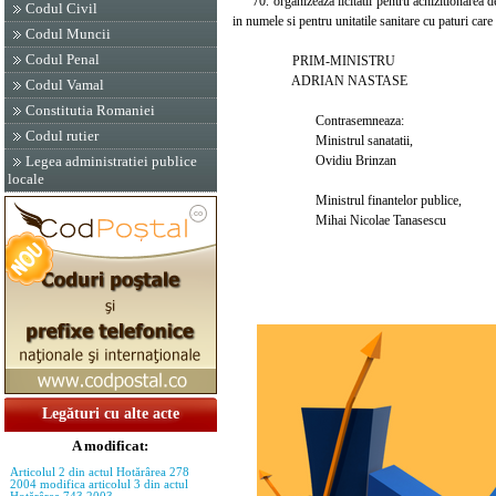
"70. organizeaza licitatii pentru achizitionarea d
Codul Civil
in numele si pentru unitatile sanitare cu paturi care
Codul Muncii
Codul Penal
PRIM-MINISTRU
ADRIAN NASTASE
Codul Vamal
Constitutia Romaniei
Contrasemneaza:
Codul rutier
Ministrul sanatatii,
Ovidiu Brinzan
Legea administratiei publice
locale
Ministrul finantelor publice,
Mihai Nicolae Tanasescu
Legături cu alte acte
A modificat:
Articolul 2 din actul Hotărârea 278
2004 modifica articolul 3 din actul