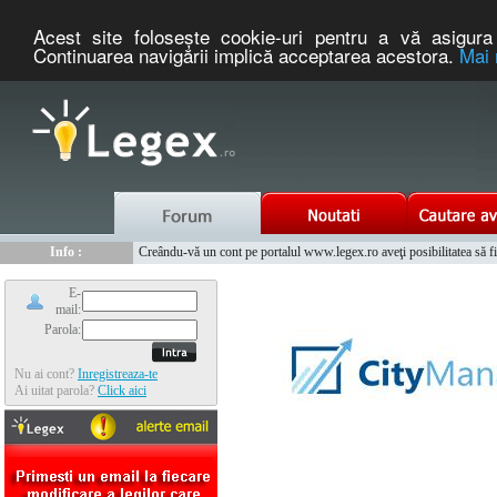
Acest site foloseşte cookie-uri pentru a vă asigura 
Continuarea navigării implică acceptarea acestora.
Mai 
Nou :
Legex.ro - portal de legislatie romaneasca. Un serviciu oferit g
Info :
Creându-vă un cont pe portalul www.legex.ro aveţi posibilitatea să fiţi
Info :
www.tntauto.ro - Managementul Integrat al Parcului Auto
E-
mail:
Parola:
Nu ai cont?
Inregistreaza-te
Ai uitat parola?
Click aici