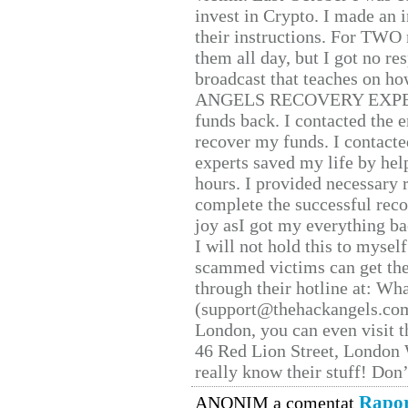
invest in Crypto. I made an i
their instructions. For TWO 
them all day, but I got no re
broadcast that teaches on h
ANGELS RECOVERY EXPERT. H
funds back. I contacted the 
recover my funds. I contact
experts saved my life by hel
hours. I provided necessary 
complete the successful reco
joy asI got my everything bac
I will not hold this to myself
scammed victims can get the
through their hotline at: W
(support@thehackangels.com
London, you can even visit th
46 Red Lion Street, London
really know their stuff! Don’
Rapor
ANONIM a comentat