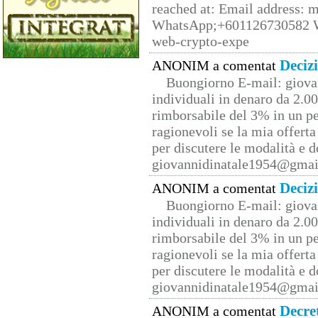
reached at: Email address:
WhatsApp;+601126730582 W
web-crypto-expe
Deciz
ANONIM a comentat
Buongiorno E-mail: giova
individuali in denaro da 2.00
rimborsabile del 3% in un pe
ragionevoli se la mia offerta
per discutere le modalità e 
giovannidinatale1954@­gmai
Deciz
ANONIM a comentat
Buongiorno E-mail: giova
individuali in denaro da 2.00
rimborsabile del 3% in un pe
ragionevoli se la mia offerta
per discutere le modalità e 
giovannidinatale1954@­gmai
Decre
ANONIM a comentat