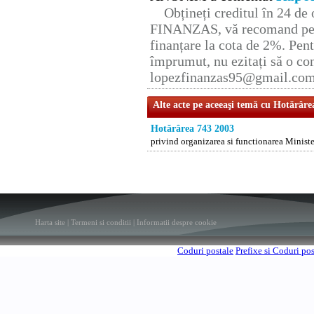
Obțineți creditul în 24 d
FINANZAS, vă recomand pent
finanțare la cota de 2%. Pent
împrumut, nu ezitați să o con
lopezfinanzas95@gmail.co
Alte acte pe aceeaşi temă cu Hotărâre
Hotărârea 743 2003
privind organizarea si functionarea Ministe
Harta site
|
Termeni si conditii
|
Informatii despre cookie
Coduri postale
Prefixe si Coduri po