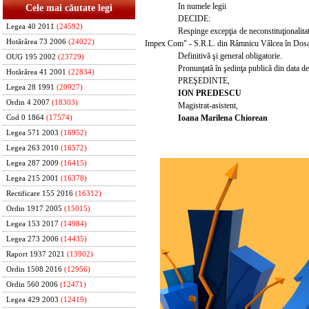
In numele legii
Cele mai căutate legi
DECIDE:
Legea 40 2011
(24592)
Respinge excepţia de neconstituţionalita
Hotărârea 73 2006
(24022)
Impex Com" - S.R.L. din Râmnicu Vâlcea în Dosarul
Definitivă şi general obligatorie.
OUG 195 2002
(23729)
Pronunţată în şedinţa publică din data d
Hotărârea 41 2001
(22834)
PREŞEDINTE,
Legea 28 1991
(20927)
ION PREDESCU
Ordin 4 2007
(18303)
Magistrat-asistent,
Ioana Marilena Chiorean
Cod 0 1864
(17574)
Legea 571 2003
(16952)
Legea 263 2010
(16572)
Legea 287 2009
(16415)
Legea 215 2001
(16378)
Rectificare 155 2016
(16312)
Ordin 1917 2005
(15015)
Legea 153 2017
(14984)
Legea 273 2006
(14435)
Raport 1937 2021
(13902)
Ordin 1508 2016
(12956)
Ordin 560 2006
(12471)
Legea 429 2003
(12419)