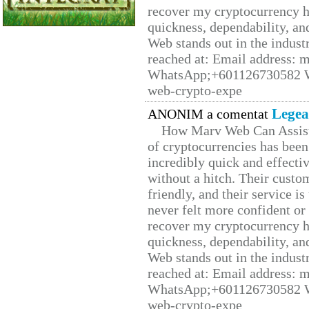
recover my cryptocurrency h
quickness, dependability, an
Web stands out in the indus
reached at: Email address:
WhatsApp;+601126730582 W
web-crypto-expe
Legea
ANONIM a comentat
How Marv Web Can Assist
of cryptocurrencies has be
incredibly quick and effecti
without a hitch. Their custo
friendly, and their service i
never felt more confident or
recover my cryptocurrency h
quickness, dependability, an
Web stands out in the indus
reached at: Email address:
WhatsApp;+601126730582 W
web-crypto-expe