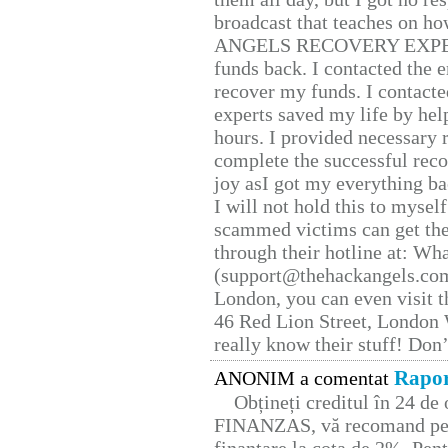
broadcast that teaches on h
ANGELS RECOVERY EXPERT. H
funds back. I contacted the 
recover my funds. I contact
experts saved my life by hel
hours. I provided necessary 
complete the successful reco
joy asI got my everything bac
I will not hold this to myself
scammed victims can get the
through their hotline at: W
(support@thehackangels.com
London, you can even visit th
46 Red Lion Street, London
really know their stuff! Don’
Rapor
ANONIM a comentat
Obțineți creditul în 24 d
FINANZAS, vă recomand pent