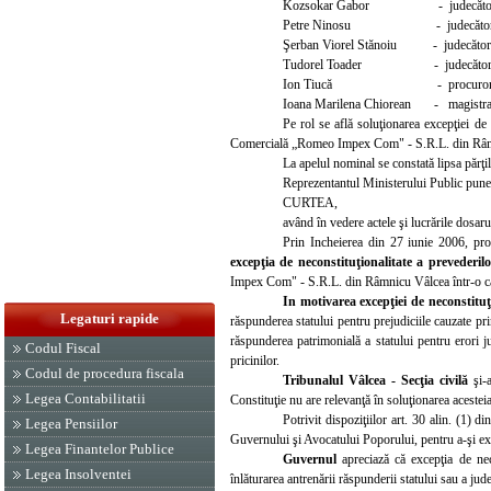
Kozsokar Gabor - judecăto
Petre Ninosu - judecăto
Şerban Viorel Stănoiu - judecă
tor
Tudorel Toader - judecăto
Ion Tiucă - procuro
Ioana Marilena Chiorean - magistrat
Pe rol se află soluţionarea excepţiei de 
Comercială „Romeo Impex Com" - S.R.L. din Râmnic
La apelul nominal se constată lipsa părţil
Reprezentantul Ministerului Public pune c
CURTEA,
având în vedere actele şi lucrările dosaru
Prin Incheierea din 27 iunie 2006, pr
excepţia de neconstituţionalitate a prevederil
Impex Com" - S.R.L. din Râmnicu Vâlcea într-o cauz
In motivarea excepţiei de neconstituţ
Legaturi rapide
răspunderea statului pentru prejudiciile cauzate prin
răspunderea patrimonială a statului pentru erori j
Codul Fiscal
pricinilor.
Codul de procedura fiscala
Tribunalul Vâlcea - Secţia civilă
şi-
Legea Contabilitatii
Constituţie nu are relevanţă în soluţionarea acesteia
Potrivit dispoziţiilor art. 30 alin. (1)
Legea Pensiilor
Guvernului şi Avocatului Poporului, pentru a-şi exp
Legea Finantelor Publice
Guvernul
apreciază că excepţia de nec
Legea Insolventei
înlăturarea antrenării răspunderii statului sau a jude