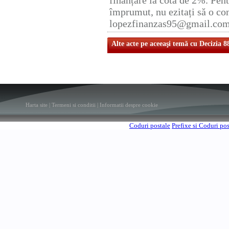
finanțare la cota de 2%. Pent
împrumut, nu ezitați să o con
lopezfinanzas95@gmail.co
Alte acte pe aceeaşi temă cu Decizia 8
Harta site
|
Termeni si conditii
|
Informatii despre cookie
Coduri postale
Prefixe si Coduri po