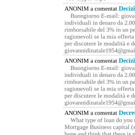
Deciz
ANONIM a comentat
Buongiorno E-mail: giova
individuali in denaro da 2.00
rimborsabile del 3% in un pe
ragionevoli se la mia offerta
per discutere le modalità e 
giovannidinatale1954@­gmai
Deciz
ANONIM a comentat
Buongiorno E-mail: giova
individuali in denaro da 2.00
rimborsabile del 3% in un pe
ragionevoli se la mia offerta
per discutere le modalità e 
giovannidinatale1954@­gmai
Decre
ANONIM a comentat
What type of loan do you 
Mortgage Business capital (s
hope and think that there is