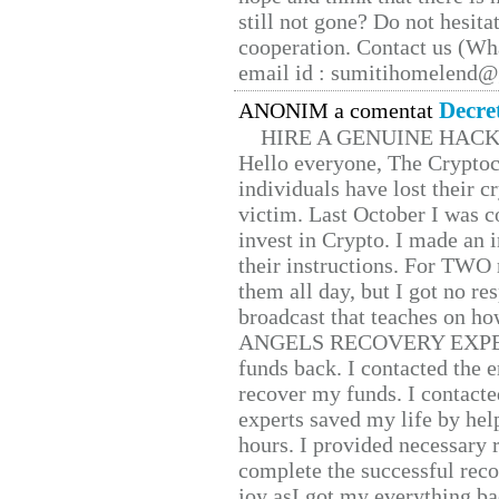
still not gone? Do not hesita
cooperation. Contact us (W
email id : sumitihomelend
Decre
ANONIM a comentat
HIRE A GENUINE HAC
Hello everyone, The Cryptocu
individuals have lost their c
victim. Last October I was 
invest in Crypto. I made an i
their instructions. For TWO 
them all day, but I got no re
broadcast that teaches on h
ANGELS RECOVERY EXPERT. H
funds back. I contacted the 
recover my funds. I contact
experts saved my life by hel
hours. I provided necessary 
complete the successful reco
joy asI got my everything bac