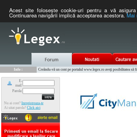
Acest site foloseşte cookie-uri pentru a vă asigura 
Continuarea navigării implică acceptarea acestora.
Mai 
Nou :
Legex.ro - portal de legislatie romaneasca. Un serviciu oferit g
Info :
Creându-vă un cont pe portalul www.legex.ro aveţi posibilitatea să fiţi
Info :
www.tntauto.ro - Managementul Integrat al Parcului Auto
E-
mail:
Parola:
Nu ai cont?
Inregistreaza-te
Ai uitat parola?
Click aici