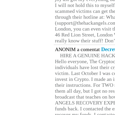
I will not hold this to myself
scammed victims can get the
through their hotline at: W
(support@thehackangels.com
London, you can even visit th
46 Red Lion Street, London
really know their stuff! Don’
Decre
ANONIM a comentat
HIRE A GENUINE HAC
Hello everyone, The Cryptocu
individuals have lost their c
victim. Last October I was 
invest in Crypto. I made an i
their instructions. For TWO 
them all day, but I got no re
broadcast that teaches on h
ANGELS RECOVERY EXPERT. H
funds back. I contacted the 
recover my funds. I contact