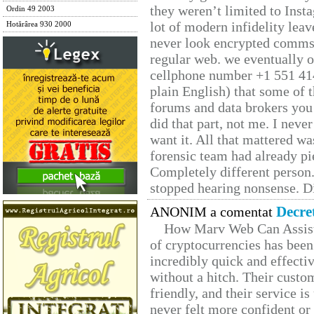
they weren’t limited to Inst
Ordin 49 2003
lot of modern infidelity leav
Hotărârea 930 2000
never look encrypted comms, 
regular web. we eventually 
cellphone number +1 551 41
plain English) that some of t
forums and data brokers you 
did that part, not me. I neve
want it. All that mattered w
forensic team had already pie
Completely different person
stopped hearing nonsense. Di
Decre
ANONIM a comentat
How Marv Web Can Assist
of cryptocurrencies has be
incredibly quick and effecti
without a hitch. Their custo
friendly, and their service i
never felt more confident or