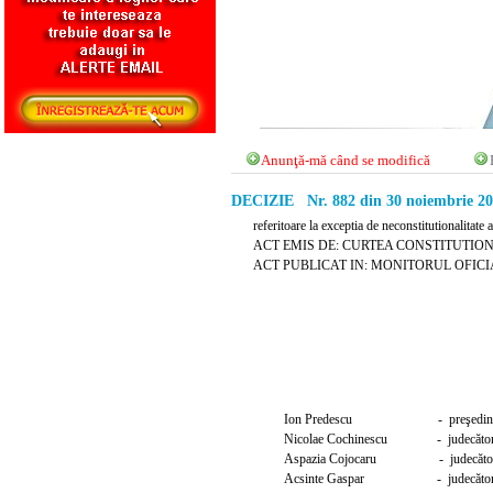
Anunţă-mă când se modifică
DECIZIE Nr. 882 din 30 noiembrie 2
referitoare la exceptia de neconstitutionalitate 
ACT EMIS DE: CURTEA CONSTITUTIO
ACT PUBLICAT IN: MONITORUL OFICIAL N
Ion Predescu - preşedin
Nicolae Cochinescu
- judecăto
Aspazia Cojocaru - judecăto
Acsinte Gaspar - judecăto