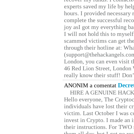
experts saved my life by hel
hours. I provided necessary 
complete the successful reco
joy asI got my everything bac
I will not hold this to myself
scammed victims can get the
through their hotline at: W
(support@thehackangels.com
London, you can even visit th
46 Red Lion Street, London
really know their stuff! Don’
Decre
ANONIM a comentat
HIRE A GENUINE HAC
Hello everyone, The Cryptocu
individuals have lost their c
victim. Last October I was 
invest in Crypto. I made an i
their instructions. For TWO 
them all day, but I got no re