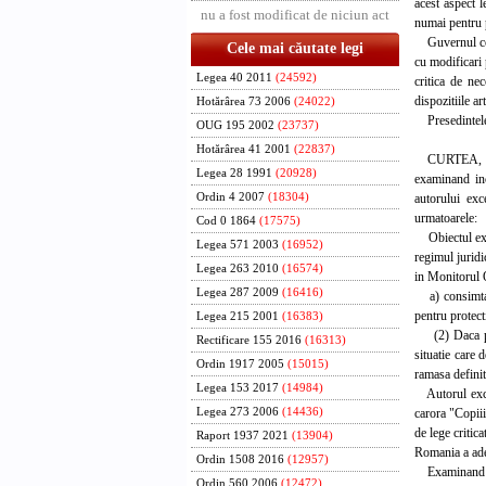
acest aspect l
nu a fost modificat de niciun act
numai pentru p
Guvernul consi
Cele mai căutate legi
cu modificari 
Legea 40 2011
(24592)
critica de ne
dispozitiile ar
Hotărârea 73 2006
(24022)
Presedintele 
OUG 195 2002
(23737)
Hotărârea 41 2001
(22837)
CURTEA,
Legea 28 1991
(20928)
examinand inc
autorului exce
Ordin 4 2007
(18304)
urmatoarele:
Cod 0 1864
(17575)
Obiectul excep
Legea 571 2003
(16952)
regimul juridi
Legea 263 2010
(16574)
in Monitorul O
Legea 287 2009
(16416)
a) consimtama
pentru protecti
Legea 215 2001
(16383)
(2) Daca parin
Rectificare 155 2016
(16313)
situatie care 
Ordin 1917 2005
(15015)
ramasa definit
Legea 153 2017
(14984)
Autorul excepti
carora "Copiii
Legea 273 2006
(14436)
de lege critic
Raport 1937 2021
(13904)
Romania a ade
Ordin 1508 2016
(12957)
Examinand exc
Ordin 560 2006
(12472)