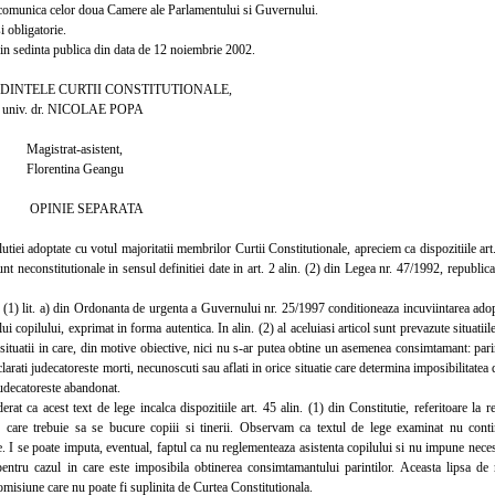
munica celor doua Camere ale Parlamentului si Guvernului.
 obligatorie.
 sedinta publica din data de 12 noiembrie 2002.
TELE CURTII CONSTITUTIONALE,
v. dr. NICOLAE POPA
at-asistent,
tina Geangu
E SEPARATA
ei adoptate cu votul majoritatii membrilor Curtii Constitutionale, apreciem ca dispozitiile art
t neconstitutionale in sensul definitiei date in art. 2 alin. (2) din Legea nr. 47/1992, republicata,
(1) lit. a) din Ordonanta de urgenta a Guvernului nr. 25/1997 conditioneaza incuviintarea adop
elui copilului, exprimat in forma autentica. In alin. (2) al aceluiasi articol sunt prevazute situati
, situatii in care, din motive obiective, nici nu s-ar putea obtine un asemenea consimtamant: parin
eclarati judecatoreste morti, necunoscuti sau aflati in orice situatie care determina imposibilitatea
judecatoreste abandonat.
 ca acest text de lege incalca dispozitiile art. 45 alin. (1) din Constitutie, referitoare la re
e care trebuie sa se bucure copiii si tinerii. Observam ca textul de lege examinat nu contin
e. I se poate imputa, eventual, faptul ca nu reglementeaza asistenta copilului si nu impune necesi
 pentru cazul in care este imposibila obtinerea consimtamantului parintilor. Aceasta lipsa d
 omisiune care nu poate fi suplinita de Curtea Constitutionala.