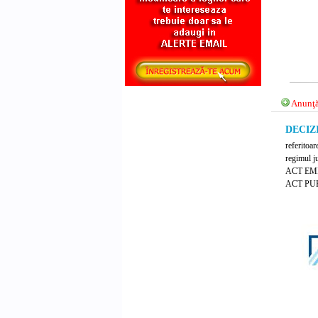
Anunţă
DECIZI
referitoar
regimul j
ACT EM
ACT PUB