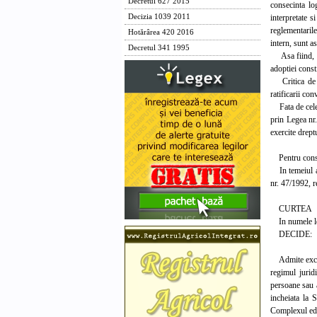
Decretul 627 2015
consecinta log
interpretate s
Decizia 1039 2011
reglementarile
Hotărârea 420 2016
intern, sunt a
Decretul 341 1995
Asa fiind, ne
adoptiei const
Critica de nec
ratificarii con
Fata de cele d
prin Legea nr.
exercite dreptu
Pentru conside
In temeiul art.
nr. 47/1992, r
CURTEA
In numele le
DECIDE:
Admite excepti
regimul jurid
persoane sau a
incheiata la 
Complexul edu