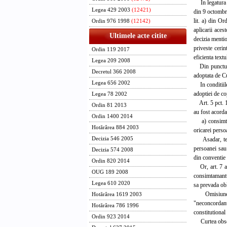
In legatura cu
Legea 429 2003
(12421)
din 9 octombri
lit. a) din O
Ordin 976 1998
(12142)
aplicarii aces
Ultimele acte citite
decizia mention
priveste cerin
Ordin 119 2017
eficienta textu
Legea 209 2008
Din punctul de
Decretul 366 2008
adoptata de Cu
Legea 656 2002
In conditiile 
adoptiei de co
Legea 78 2002
Art. 5 pct. 1 
Ordin 81 2013
au fost acorda
Ordin 1400 2014
a) consimtama
Hotărârea 884 2003
oricarei persoa
Asadar, textu
Decizia 546 2005
persoanei sau 
Decizia 574 2008
din conventie 
Ordin 820 2014
Or, art. 7 ali
OUG 189 2008
consimtamantul
Legea 610 2020
sa prevada obl
Omisiunea, d
Hotărârea 1619 2003
"neconcordanta
Hotărârea 786 1996
constitutional
Ordin 923 2014
Curtea observa