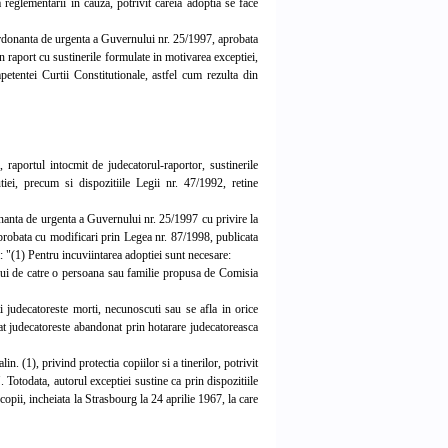
ea reglementarii in cauza, potrivit careia adoptia se face
n Ordonanta de urgenta a Guvernului nr. 25/1997, aprobata
n raport cu sustinerile formulate in motivarea exceptiei,
etentei Curtii Constitutionale, astfel cum rezulta din
raportul intocmit de judecatorul-raportor, sustinerile
tutiei, precum si dispozitiile Legii nr. 47/1992, retine
rdonanta de urgenta a Guvernului nr. 25/1997 cu privire la
aprobata cu modificari prin Legea nr. 87/1998, publicata
: "(1) Pentru incuviintarea adoptiei sunt necesare:
ului de catre o persoana sau familie propusa de Comisia
i judecatoreste morti, necunoscuti sau se afla in orice
rat judecatoreste abandonat prin hotarare judecatoreasca
n. (1), privind protectia copiilor si a tinerilor, potrivit
. Totodata, autorul exceptiei sustine ca prin dispozitiile
 copii, incheiata la Strasbourg la 24 aprilie 1967, la care