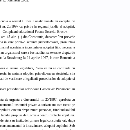
 de 12 noiembrie 2002.
vila a sesizat Curtea Constitutionala cu exceptia de
ui nr. 25/1997 cu privire la regimul juridic al adoptiei,
ov - Complexul educational Poiana Soarelui Brasov.
 art. 45 alin. (1) din Constitutie, deoarece "nu prevede
atia in care printr-o sentinta judecatoreasca, pronuntata
tamantul acesteia la incuviintarea adoptiei fiind necesar a
u organismul care a fost abilitat sa exercite drepturile
iata la Strasbourg la 24 aprilie 1967, la care Romania a
voca o lacuna legislativa, "ceea ce nu se confunda cu
resia, in materia adoptiei, prin eliberarea atestatului si a
ti de verificare a legalitatii procedurilor de adoptie si
nicata presedintilor celor doua Camere ale Parlamentului
nanta de urgenta a Guvernului nr. 25/1997, aprobata cu
tamantul institutiei private autorizate nu este trecut pe
copilului este un drept intuitu personae, fiind indisolubil
u familie propusa de Comisia pentru protectia copilului.
de stat sau institutiei private legal constituite ori, dupa
da consimtamantul la incuviintarea adoptiei copilului. Sub