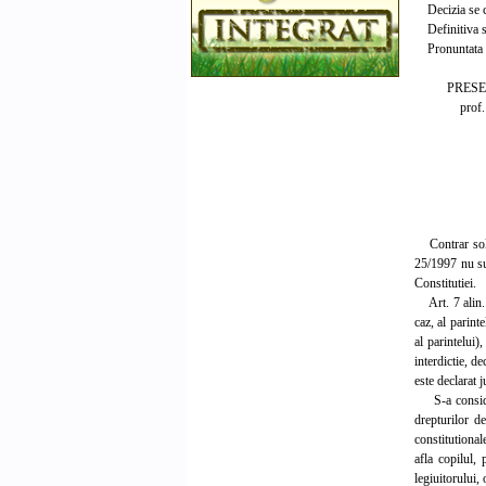
Decizia se co
Definitiva si
Pronuntata in
PRESEDIN
prof. uni
Magistr
Floren
OPINI
Contrar soluti
25/1997 nu sun
Constitutiei.
Art. 7 alin. 
caz, al parint
al parintelui)
interdictie, d
este declarat 
S-a considerat
drepturilor d
constitutional
afla copilul,
legiuitorului,