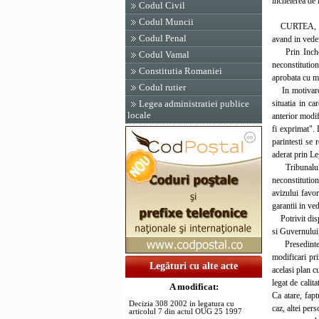
incheierea de 
Codul Civil
Codul Muncii
CURTEA,
Codul Penal
avand in veder
Prin Incheier
Codul Vamal
neconstitution
Constitutia Romaniei
aprobata cu m
Codul rutier
In motivarea e
situatia in ca
Legea administratiei publice
locale
anterior modif
fi exprimat". 
parintesti se 
aderat prin Le
Tribunalul Br
neconstitutiona
avizului favor
garantii in ve
Potrivit dispo
si Guvernului,
Presedintele 
modificari pri
Legături cu alte acte
acelasi plan c
legat de calit
A modificat:
Ca atare, fapt
Decizia 308 2002 in legatura cu
caz, altei per
articolul 7 din actul OUG 25 1997