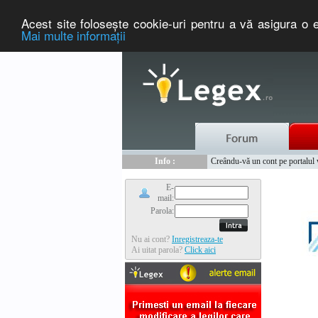
Acest site foloseşte cookie-uri pentru a vă asigura o e
Mai multe informaţii
Nou :
Legex.ro - portal de legislati
Info :
Creându-vă un cont pe portalul ww
Info :
www.tntauto.ro - Managementul 
E-
mail:
Parola:
Nu ai cont?
Inregistreaza-te
Ai uitat parola?
Click aici