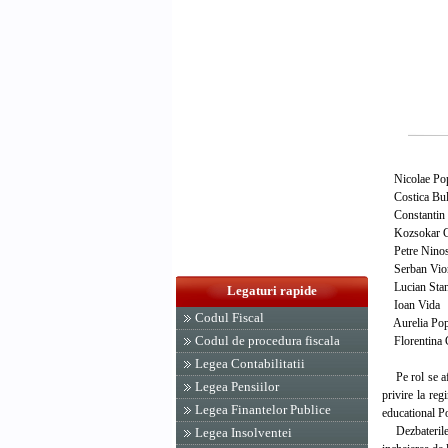
Nicolae Po
Costica Bu
Constantin 
Kozsokar G
Petre Nino
Serban Viore
Lucian Sta
Legaturi rapide
Ioan Vida
Codul Fiscal
Aurelia Po
Codul de procedura fiscala
Florentina G
Legea Contabilitatii
Pe rol se afla
Legea Pensiilor
privire la re
Legea Finantelor Publice
educational Po
Dezbaterile a
Legea Insolventei