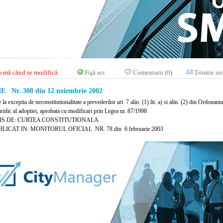
-mă când se modifică
Fişă act
Comentarii (0)
Trimite un
E Nr. 308 din 12 noiembrie 2002
e la exceptia de neconstitutionalitate a prevederilor art. 7 alin. (1) lit. a) si alin. (2) din Ordona
uridic al adoptiei, aprobata cu modificari prin Legea nr. 87/1998
IS DE: CURTEA CONSTITUTIONALA
LICAT IN: MONITORUL OFICIAL NR. 78 din 6 februarie 2003