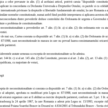
ica a celor prevazute in alin. (1) al aceluiasi articol, potrivit caruia "dispozitiile constitutio
i aplicate in concordanta cu Declaratia Universala a Drepturilor Omului, cu pactele si cu celelalt
 internationale privitoare la drepturile si libertatile fundamentale ale omului, la care Romania a ad
similate normelor constitutionale, numai astfel fiind posibile interpretarea si aplicarea acestora d
concordanta dintre prevederile deduse controlului din Ordonanta de urgenta a Guvernului nr
ituie o problema de constitutionalitate.
onstitutionalitate a prevederilor art. 7 alin. (1) lit. a) si alin. (2) din ordonanta este cu ata
ventiei.
e mai sus, Curtea constata ca dispozitiile art. 7 alin. (1) lit. a) si alin. (2) din Ordonanta de
 87/1998, sunt neconstitutionale in masura in care nu prevad luarea consimtamantului oricarei p
rile parintesti.
rentele aratate urmeaza ca exceptia de neconstitutionalitate sa fie admisa.
 144 lit. c) si al art. 145 alin. (2) din Constitutie, precum si al art. 2 alin. (2), art. 13 alin. (1) l
epublicata, cu majoritate de voturi,
gii
a de neconstitutionalitate si constata ca dispozitiile art. 7 alin. (1) lit. a) si alin. (2) din Or
ic al adoptiei, aprobata cu modificari prin Legea nr. 87/1998, sunt neconstitutionale in mas
l oricarui organism care ar fi abilitat sa exercite drepturile parintesti, conform art. 5 pct. 1 lit
Strasbourg la 24 aprilie 1967, la care Romania a aderat prin Legea nr. 15/1993, exceptie rid
cational Poiana Soarelui Brasov in Dosarul nr. 4.834/2001 al Tribunalului Brasov - Sectia civi