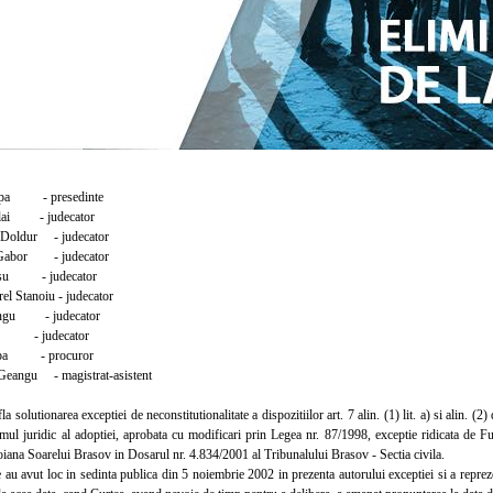
pa - presedinte
lai - judecator
Doldur - judecator
abor - judecator
su - judecator
l Stanoiu - judecator
ngu - judecator
 - judecator
pa - procuror
eangu - magistrat-asistent
 solutionarea exceptiei de neconstitutionalitate a dispozitiilor art. 7 alin. (1) lit. a) si alin.
gimul juridic al adoptiei, aprobata cu modificari prin Legea nr. 87/1998, exceptie ridicata de
iana Soarelui Brasov in Dosarul nr. 4.834/2001 al Tribunalului Brasov - Sectia civila.
u avut loc in sedinta publica din 5 noiembrie 2002 in prezenta autorului exceptiei si a reprez