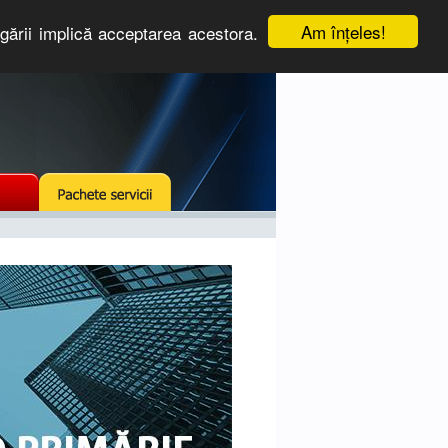
Am înţeles!
igării implică acceptarea acestora.