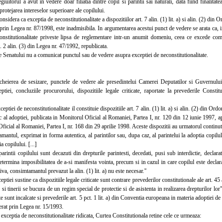
egiuitorul a avut in vedere doar filiatia dintre copil si parintii sai naturali, data fiind finalitat
rotejarea intereselor superioare ale copilului.
dera ca exceptia de neconstitutionalitate a dispozitiilor art. 7 alin. (1) lit. a) si alin. (2) di
prin Legea nr. 87/1998, este inadmisibila. In argumentarea acestui punct de vedere se arata ca, i
constitutionalitate priveste lipsa de reglementare intr-un anumit domeniu, ceea ce excede comp
t. 2 alin. (3) din Legea nr. 47/1992, republicata.
Senatului nu a comunicat punctul sau de vedere asupra exceptiei de neconstitutionalitate.
heierea de sesizare, punctele de vedere ale presedintelui Camerei Deputatilor si Guvernului, 
ptiei, concluziile procurorului, dispozitiile legale criticate, raportate la prevederile Consti
tiei de neconstitutionalitate il constituie dispozitiile art. 7 alin. (1) lit. a) si alin. (2) din O
c al adoptiei, publicata in Monitorul Oficial al Romaniei, Partea I, nr. 120 din 12 iunie 1997, 
ficial al Romaniei, Partea I, nr. 168 din 29 aprilie 1998. Aceste dispozitii au urmatorul continut
ntul, exprimat in forma autentica, al parintilor sau, dupa caz, al parintelui la adoptia copil
a copilului. [...]
tii copilului sunt decazuti din drepturile parintesti, decedati, pusi sub interdictie, declarat
determina imposibilitatea de a-si manifesta vointa, precum si in cazul in care copilul este decla
iva, consimtamantul prevazut la alin. (1) lit. a) nu este necesar."
ei sustine ca dispozitiile legale criticate sunt contrare prevederilor constitutionale ale art. 45 ali
 si tinerii se bucura de un regim special de protectie si de asistenta in realizarea drepturilor lor"
ate sunt incalcate si prevederile art. 5 pct. 1 lit. a) din Conventia europeana in materia adoptiei de
rat prin Legea nr. 15/1993.
eptia de neconstitutionalitate ridicata, Curtea Constitutionala retine cele ce urmeaza: