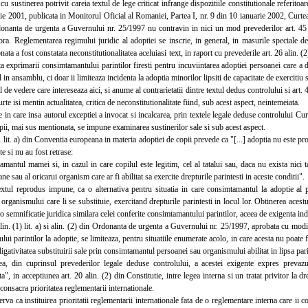
 sustinerea potrivit careia textul de lege criticat infrange dispozitiile constitutionale referitoare
e 2001, publicata in Monitorul Oficial al Romaniei, Partea I, nr. 9 din 10 ianuarie 2002, Curtea Co
rdonanta de urgenta a Guvernului nr. 25/1997 nu contravin in nici un mod prevederilor art. 45 d
tora. Reglementarea regimului juridic al adoptiei se inscrie, in general, in masurile speciale de
ata a fost constatata neconstitutionalitatea aceluiasi text, in raport cu prevederile art. 26 alin. (2
ta exprimarii consimtamantului parintilor firesti pentru incuviintarea adoptiei persoanei care a 
l in ansamblu, ci doar ii limiteaza incidenta la adoptia minorilor lipsiti de capacitate de exercitiu 
 vedere care intereseaza aici, si anume al contrarietatii dintre textul dedus controlului si art. 
rte isi mentin actualitatea, critica de neconstitutionalitate fiind, sub acest aspect, neintemeiata.
in care insa autorul exceptiei a invocat si incalcarea, prin textele legale deduse controlului Cur
pii, mai sus mentionata, se impune examinarea sustinerilor sale si sub acest aspect.
lit. a) din Conventia europeana in materia adoptiei de copii prevede ca "[...] adoptia nu este p
te si nu au fost retrase:
ntul mamei si, in cazul in care copilul este legitim, cel al tatalui sau, daca nu exista nici 
ne sau al oricarui organism care ar fi abilitat sa exercite drepturile parintesti in aceste conditii".
l reprodus impune, ca o alternativa pentru situatia in care consimtamantul la adoptie al pa
organismului care li se substituie, exercitand drepturile parintesti in locul lor. Obtinerea ace
o semnificatie juridica similara celei conferite consimtamantului parintilor, aceea de exigenta ind
n. (1) lit. a) si alin. (2) din Ordonanta de urgenta a Guvernului nr. 25/1997, aprobata cu modi
ui parintilor la adoptie, se limiteaza, pentru situatiile enumerate acolo, in care acesta nu poate 
igativitatea substituirii sale prin consimtamantul persoanei sau organismului abilitat in lipsa pari
in cuprinsul prevederilor legale deduse controlului, a acestei exigente expres prevazute
", in acceptiunea art. 20 alin. (2) din Constitutie, intre legea interna si un tratat privitor la d
 consacra prioritatea reglementarii internationale.
 ca instituirea prioritatii reglementarii internationale fata de o reglementare interna care ii con