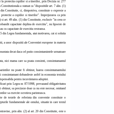
 la protectia copiilor si a tinerilor, prin Decizia nr. 277
nstitutionala a statuat ca "dispozitiile art. 7 alin. (1)
in Constitutie, ci, dimpotriva, constituie o expresie a
 protectie a copiilor si tinerilor". Imprejurarea ca prin
) si art. 49 alin. (1) din Constitutie, exclusiv "in ceea ce
dobandit capacitate deplina de exercitiu", nu lipseste de
sau cu capacitate de exercitiu restransa.
45 din Legea fundamentala, atat motivarea, cat si solutia
tii, a unor dispozitii ale Conventiei europene in materia
ronuntata decat daca cel putin consimtamintele urmatoare
tata, nici mama care sa poata consimti, consimtamantul
rintilor nu poate fi obtinut, luarea consimtamantului
stui consimtamant dobandeste astfel in economia textului
ispensabila pentru incuviintarea adoptiei.
ficari prin Legea nr. 87/1998, prevazand obligativitatea
fi obtinut, sa precizeze doar ca nu este necesar, omitand
ntilor sa exercite ocrotirea parinteasca.
 de textele de referinta din conventie constituie o
repturile fundamentale ale omului, situatie in care textul
travine, prin alin. (2) al art. 20 din Constitutie, este o