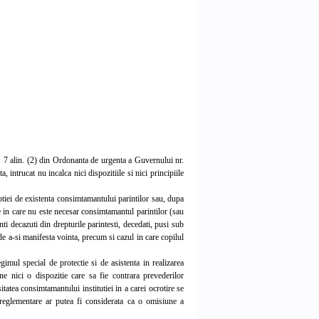
. 7 alin. (2) din Ordonanta de urgenta a Guvernului nr.
 intrucat nu incalca nici dispozitiile si nici principiile
tiei de existenta consimtamantului parintilor sau, dupa
ile in care nu este necesar consimtamantul parintilor (sau
ti decazuti din drepturile parintesti, decedati, pusi sub
 de a-si manifesta vointa, precum si cazul in care copilul
gimul special de protectie si de asistenta in realizarea
e nici o dispozitie care sa fie contrara prevederilor
tatea consimtamantului institutiei in a carei ocrotire se
e reglementare ar putea fi considerata ca o omisiune a