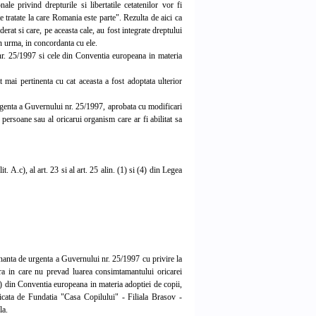
nale privind drepturile si libertatile cetatenilor vor fi
e tratate la care Romania este parte". Rezulta de aici ca
erat si care, pe aceasta cale, au fost integrate dreptului
in urma, in concordanta cu ele.
. 25/1997 si cele din Conventia europeana in materia
t mai pertinenta cu cat aceasta a fost adoptata ulterior
 urgenta a Guvernului nr. 25/1997, aprobata cu modificari
ersoane sau al oricarui organism care ar fi abilitat sa
it. A.c), al art. 23 si al art. 25 alin. (1) si (4) din Legea
donanta de urgenta a Guvernului nr. 25/1997 cu privire la
ura in care nu prevad luarea consimtamantului oricarei
. a) din Conventia europeana in materia adoptiei de copii,
icata de Fundatia "Casa Copilului" - Filiala Brasov -
la.