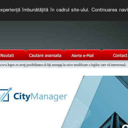
xperienţă îmbunătăţită în cadrul site-ului. Continuarea nav
e romaneasca. Un serviciu oferit gratuit de TNT COMPUTERS
w.legex.ro aveţi posibilitatea să fiţi anunţaţi la orice modificare a legilor care vă interesează.
Integrat al Parcului Auto