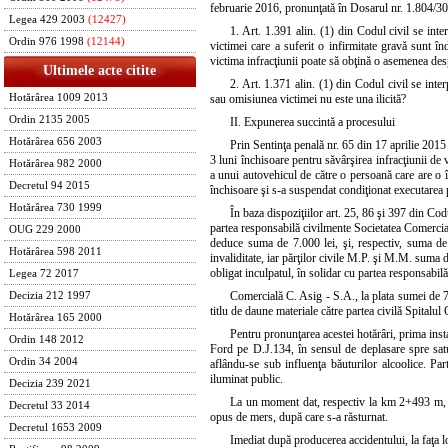
februarie 2016, pronunţată în Dosarul nr. 1.804/308
Legea 429 2003
(12427)
1. Art. 1.391 alin. (1) din Codul civil se int
Ordin 976 1998
(12144)
victimei care a suferit o infirmitate gravă sunt în
victima infracţiunii poate să obţină o asemenea de
Ultimele acte citite
2. Art. 1.371 alin. (1) din Codul civil se inter
Hotărârea 1009 2013
sau omisiunea victimei nu este una ilicită?
Ordin 2135 2005
II. Expunerea succintă a procesului
Hotărârea 656 2003
Prin Sentinţa penală nr. 65 din 17 aprilie 201
3 luni închisoare pentru săvârşirea infracţiunii de
Hotărârea 982 2000
a unui autovehicul de către o persoană care are o î
Decretul 94 2015
închisoare şi s-a suspendat condiţionat executarea 
Hotărârea 730 1999
În baza dispoziţiilor art. 25, 86 şi 397 din Cod
partea responsabilă civilmente Societatea Comercia
OUG 229 2000
deduce suma de 7.000 lei, şi, respectiv, suma de 
Hotărârea 598 2011
invaliditate, iar părţilor civile M.P. şi M.M. suma d
obligat inculpatul, în solidar cu partea responsabil
Legea 72 2017
Comercială C. Asig - S.A., la plata sumei de 78
Decizia 212 1997
titlu de daune materiale către partea civilă Spital
Hotărârea 165 2000
Pentru pronunţarea acestei hotărâri, prima inst
Ordin 148 2012
Ford pe D.J.134, în sensul de deplasare spre satul
Ordin 34 2004
aflându-se sub influenţa băuturilor alcoolice. Part
iluminat public.
Decizia 239 2021
La un moment dat, respectiv la km 2+493 m, înt
Decretul 33 2014
opus de mers, după care s-a răsturnat.
Decretul 1653 2009
Imediat după producerea accidentului, la faţa l