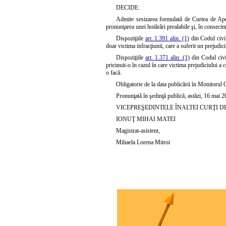
DECIDE:
Admite sesizarea formulată de Curtea de Ape
pronunţarea unei hotărâri prealabile şi, în consecinţ
Dispoziţiile
art. 1.391 alin. (1)
din Codul civi
doar victima infracţiunii, care a suferit un prejudici
Dispoziţiile
art. 1.371 alin. (1)
din Codul civi
pricinuit-o în cazul în care victima prejudiciului a c
o facă.
Obligatorie de la data publicării în Monitorul O
Pronunţată în şedinţă publică, astăzi, 16 mai 2
VICEPREŞEDINTELE ÎNALTEI CURŢI DE 
IONUŢ MIHAI MATEI
Magistrat-asistent,
Mihaela Lorena Mitroi