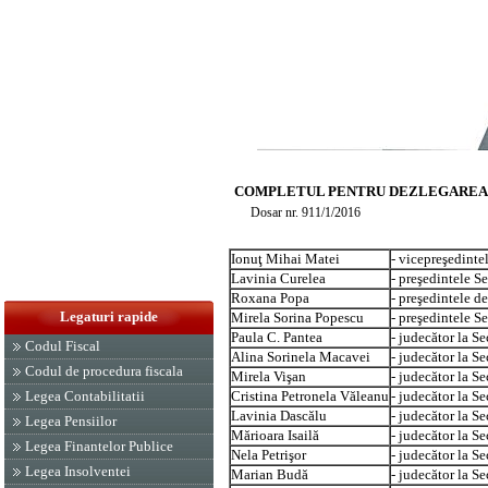
COMPLETUL PENTRU DEZLEGAREA U
Dosar nr. 911/1/2016
Ionuţ Mihai Matei
- vicepreşedintel
Lavinia Curelea
- preşedintele Se
Roxana Popa
- preşedintele de
Legaturi rapide
Mirela Sorina Popescu
- preşedintele S
Paula C. Pantea
- judecător la Sec
Codul Fiscal
Alina Sorinela Macavei
- judecător la Sec
Codul de procedura fiscala
Mirela Vişan
- judecător la Sec
Cristina Petronela Văleanu
- judecător la Sec
Legea Contabilitatii
Lavinia Dascălu
- judecător la Sec
Legea Pensiilor
Mărioara Isailă
- judecător la Sec
Legea Finantelor Publice
Nela Petrişor
- judecător la Sec
Legea Insolventei
Marian Budă
- judecător la Sec