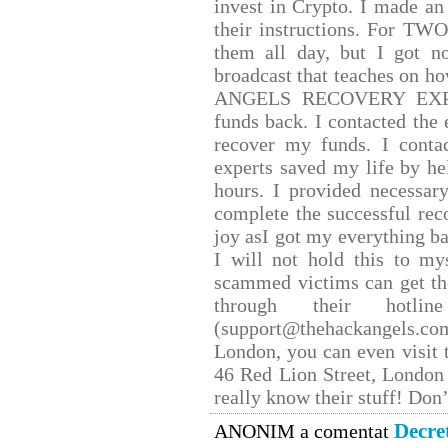
invest in Crypto. I made an 
their instructions. For TW
them all day, but I got n
broadcast that teaches on 
ANGELS RECOVERY EXPERT.
funds back. I contacted the 
recover my funds. I conta
experts saved my life by he
hours. I provided necessar
complete the successful rec
joy asI got my everything bac
I will not hold this to mys
scammed victims can get th
through their hotlin
(support@thehackangels.co
London, you can even visit t
46 Red Lion Street, London
really know their stuff! Don’
Decre
ANONIM a comentat