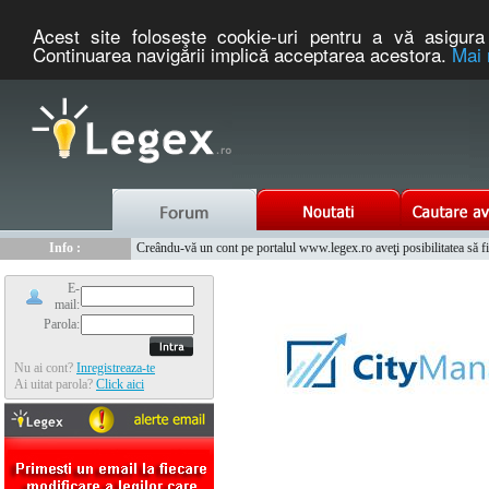
Acest site foloseşte cookie-uri pentru a vă asigura 
Continuarea navigării implică acceptarea acestora.
Mai 
Nou :
Info :
Legex.ro - portal de legislatie romaneasca. Un serviciu oferit g
Creându-vă un cont pe portalul www.legex.ro aveţi posibilitatea să fiţi
Info :
www.tntauto.ro - Managementul Integrat al Parcului Auto
Info :
Cauta coduri postale si prefixe telefonice nationale si internationale
E-
mail:
Parola:
Nu ai cont?
Inregistreaza-te
Ai uitat parola?
Click aici