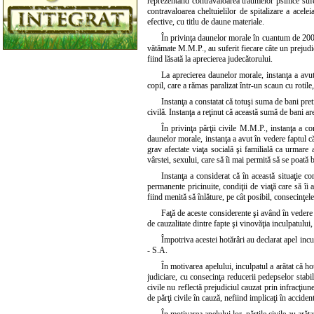
reprezentând contravaloarea traumelor psihice suf
contravaloarea cheltuielilor de spitalizare a acelei
efective, cu titlu de daune materiale.
În privinţa daunelor morale în cuantum de 200.00
vătămate M.M.P., au suferit fiecare câte un prejudic
fiind lăsată la aprecierea judecătorului.
La aprecierea daunelor morale, instanţa a avut 
copil, care a rămas paralizat într-un scaun cu rotile,
Instanţa a constatat că totuşi suma de bani pre
civilă. Instanţa a reţinut că această sumă de bani ar
În privinţa părţii civile M.M.P., instanţa a c
daunelor morale, instanţa a avut în vedere faptul că 
grav afectate viaţa socială şi familială ca urmare
vârstei, sexului, care să îi mai permită să se poată b
Instanţa a considerat că în această situaţie c
permanente pricinuite, condiţii de viaţă care să îi 
fiind menită să înlăture, pe cât posibil, consecinţe
Faţă de aceste considerente şi având în vedere fa
de cauzalitate dintre fapte şi vinovăţia inculpatului,
Împotriva acestei hotărâri au declarat apel in
- S.A.
În motivarea apelului, inculpatul a arătat că h
judiciare, cu consecinţa reducerii pedepselor stabili
civile nu reflectă prejudiciul cauzat prin infracţiun
de părţi civile în cauză, nefiind implicaţi în accident