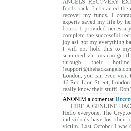
ANGELS RECOVERY EXPERT.
funds back. I contacted the 
recover my funds. I conta
experts saved my life by he
hours. I provided necessar
complete the successful rec
joy asI got my everything bac
I will not hold this to mys
scammed victims can get th
through their hotlin
(support@thehackangels.co
London, you can even visit t
46 Red Lion Street, London
really know their stuff! Don’
Decre
ANONIM a comentat
HIRE A GENUINE HA
Hello everyone, The Cryptoc
individuals have lost their 
victim. Last October I was