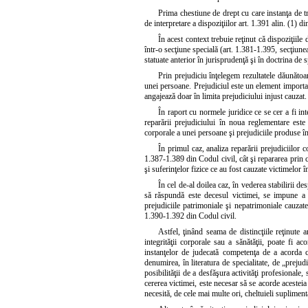
Prima chestiune de drept cu care instanţa de tr
de interpretare a dispoziţiilor art. 1.391 alin. (1) di
În acest context trebuie reţinut că dispoziţiile
într-o secţiune specială (art. 1.381-1.395, secţiunea 
statuate anterior în jurisprudenţă şi în doctrina de 
Prin prejudiciu înţelegem rezultatele dăunătoar
unei persoane. Prejudiciul este un element important
angajează doar în limita prejudiciului injust cauzat.
În raport cu normele juridice ce se cer a fi int
reparării prejudiciului în noua reglementare este 
corporale a unei persoane şi prejudiciile produse în
În primul caz, analiza reparării prejudiciilor 
1.387-1.389 din Codul civil, cât şi repararea prin
şi suferinţelor fizice ce au fost cauzate victimelor î
În cel de-al doilea caz, în vederea stabilirii d
să răspundă este decesul victimei, se impune a s
prejudiciile patrimoniale şi nepatrimoniale cauzate
1.390-1.392 din Codul civil.
Astfel, ţinând seama de distincţiile reţinute 
integrităţii corporale sau a sănătăţii, poate fi ac
instanţelor de judecată competenţa de a acorda c
denumirea, în literatura de specialitate, de „prejud
posibilităţii de a desfăşura activităţi profesionale, s
cererea victimei, este necesar să se acorde acesteia 
necesită, de cele mai multe ori, cheltuieli supliment