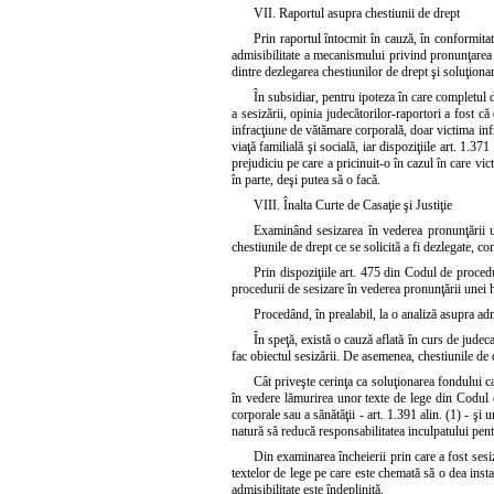
VII. Raportul asupra chestiunii de drept
Prin raportul întocmit în cauză, în conformitat
admisibilitate a mecanismului privind pronunţarea u
dintre dezlegarea chestiunilor de drept şi soluţiona
În subsidiar, pentru ipoteza în care completul d
a sesizării, opinia judecătorilor-raportori a fost că
infracţiune de vătămare corporală, doar victima infra
viaţă familială şi socială, iar dispoziţiile art. 1.3
prejudiciu pe care a pricinuit-o în cazul în care vic
în parte, deşi putea să o facă.
VIII. Înalta Curte de Casaţie şi Justiţie
Examinând sesizarea în vederea pronunţării une
chestiunile de drept ce se solicită a fi dezlegate, c
Prin dispoziţiile art. 475 din Codul de procedur
procedurii de sesizare în vederea pronunţării unei ho
Procedând, în prealabil, la o analiză asupra admis
În speţă, există o cauză aflată în curs de judeca
fac obiectul sesizării. De asemenea, chestiunile de d
Cât priveşte cerinţa ca soluţionarea fondului ca
în vedere lămurirea unor texte de lege din Codul ci
corporale sau a sănătăţii - art. 1.391 alin. (1) - şi
natură să reducă responsabilitatea inculpatului pentr
Din examinarea încheierii prin care a fost sesiza
textelor de lege pe care este chemată să o dea inst
admisibilitate este îndeplinită.