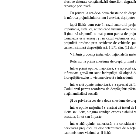
afective datorate conştientizării durerilor, degradă
reparaţie pecuniară.
Cu privire la cea de-a doua chestiune de drept s
la mărirea prejudiciului ori nu l-a evitat, deşi putea
faptă ilicită, cum este în cazul autorului preju
importantă, astfel că, atunci când victima avea posib
fi ţinut să răspundă numai pentru partea de prejud
Concluzia este aceeaşi şi în cazul victimelor acc
prejudicii produse prin accidente de vehicule, pu
termeni similari dispoziţiile art. 1.371 alin. (1) din
VI. Jurisprudenţa instanţelor naţionale în mate
Referitor la prima chestiune de drept, privind in
Într-o primă opinie, majoritară, s-a apreciat că
infirmitate gravă nu sunt îndreptăţiţi să obţină d
îndreptăţită exclusiv victima directă a infracţiunii.
Într-o altă opinie, minoritară, s-a apreciat că,
Codul civil permit acordarea de despăgubiri părinţil
viaţă familială şi socială.
Şi cu privire la cea de-a doua chestiune de drept
Într-o opinie majoritară s-a arătat că textul d
ilicite sau licite, singura condiţie expres stabilit
acestuia, în tot sau în parte.
Într-o altă opinie, minoritară, s-a considerat
neevitarea prejudiciului este determinată de o acţiu
sau omisiunea victimei ar fi licită.