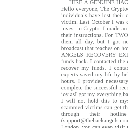
HIRE A GENUINE HA
Hello everyone, The Cryptoc
individuals have lost their 
victim. Last October I was
invest in Crypto. I made an 
their instructions. For TW
them all day, but I got n
broadcast that teaches on 
ANGELS RECOVERY EXPERT.
funds back. I contacted the 
recover my funds. I conta
experts saved my life by he
hours. I provided necessar
complete the successful rec
joy asI got my everything bac
I will not hold this to mys
scammed victims can get th
through their hotlin
(support@thehackangels.co
London, you can even visit t