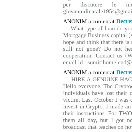
per discutere le mo
giovannidinatale1954@­gmai
Decre
ANONIM a comentat
What type of loan do yo
Mortgage Business capital (s
hope and think that there is
still not gone? Do not hes
cooperation. Contact us 
email id : sumitihomelend
Decre
ANONIM a comentat
HIRE A GENUINE HA
Hello everyone, The Cryptoc
individuals have lost their 
victim. Last October I was
invest in Crypto. I made an 
their instructions. For TW
them all day, but I got n
broadcast that teaches on 