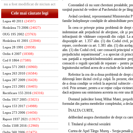
nu a fost modificat de niciun act
Constatând că nu sunt chestiuni prealabile, pr
susţină punctul de vedere al Parchetului de pe lâng
Cele mai căutate legi
Având cuvântul, reprezentantul Ministerului Pu
familie îndeplineşte condiţiile de admisibilitate p
Legea 40 2011
(24597)
În ceea ce priveşte prima problemă de drept s-
Hotărârea 73 2006
(24027)
indemnizat atât prejudiciul de afecţiune, cât şi prej
OUG 195 2002
(23763)
infracţiunii de vătămare corporală din culpă. La a
dispoziţiile art. 1.357 alin. (1) din Codul civil, po
Hotărârea 41 2001
(22846)
repare, coroborate cu art. 1.381 alin. (1) din acelaş
Legea 28 1991
(20938)
alin. (1) din Codul civil, care consacră principiul 
Ordin 4 2007
(18308)
prejudiciului nepatrimonial", s-a apreciat că princi
sau parţială a reparării/indemnizării anumitor pre
Cod 0 1864
(17580)
consacră o regulă specială de reparare - pentru pr
Legea 571 2003
(16960)
legiuitorului nefiind aceea de a exclude de la indemn
Legea 263 2010
(16584)
Referitor la cea de-a doua problemă de drept ce
diferenţă între ilicitul civil şi culpă. În prezent, 
Legea 287 2009
(16428)
de-a doua condiţie se referă la aspectul subiectiv - 
Legea 215 2001
(16405)
civil. Prin urmare, pentru a se reţine culpa victimei
dacă acţiunea sau omisiunea acesteia nu este una ili
Rectificare 155 2016
(16316)
Domnul judecător Ionuţ Mihai Matei, preşedint
Ordin 1917 2005
(15021)
formulat din partea membrilor completului, a declar
Legea 153 2017
(14988)
ÎNALTA CURTE,
Legea 273 2006
(14456)
deliberând asupra chestiunilor de drept cu care
Raport 1937 2021
(13927)
I. Titularul şi obiectul sesizării
Ordin 1508 2016
(12960)
Curtea de Apel Târgu Mureş - Secţia penală şi 
Ordin 560 2006
(12475)