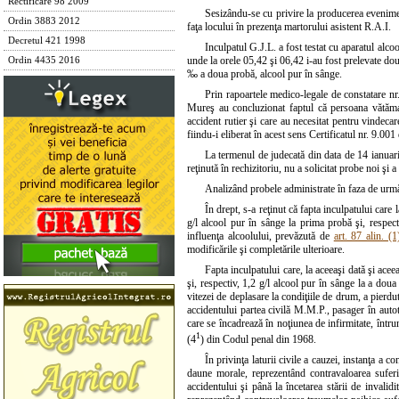
Rectificare 98 2009
Sesizându-se cu privire la producerea evenimentu
Ordin 3883 2012
faţa locului în prezenţa martorului asistent R.A.I.
Decretul 421 1998
Inculpatul G.J.L. a fost testat cu aparatul alco
unde la orele 05,42 şi 06,42 i-au fost prelevate do
Ordin 4435 2016
‰ a doua probă, alcool pur în sânge.
Prin rapoartele medico-legale de constatare nr
Mureş au concluzionat faptul că persoana vătăma
accident rutier şi care au necesitat pentru vindeca
fiindu-i eliberat în acest sens Certificatul nr. 9.00
La termenul de judecată din data de 14 ianuarie
reţinută în rechizitoriu, nu a solicitat probe noi şi
Analizând probele administrate în faza de urmări
În drept, s-a reţinut că fapta inculpatului car
g/l alcool pur în sânge la prima probă şi, respect
influenţa alcoolului, prevăzută de
art. 87 alin. 
modificările şi completările ulterioare.
Fapta inculpatului care, la aceeaşi dată şi ac
şi, respectiv, 1,2 g/l alcool pur în sânge la a dou
vitezei de deplasare la condiţiile de drum, a pierd
accidentului partea civilă M.M.P., pasager în autot
care se încadrează în noţiunea de infirmitate, întru
1
(4
) din Codul penal din 1968.
În privinţa laturii civile a cauzei, instanţa a
daune morale, reprezentând contravaloarea suferi
accidentului şi până la încetarea stării de inval