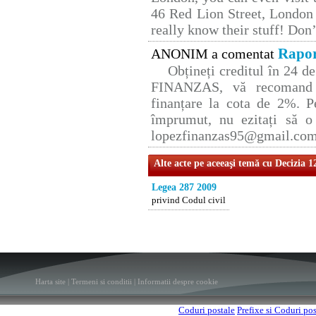
46 Red Lion Street, London
really know their stuff! Don’
Rapor
ANONIM a comentat
Obțineți creditul în 24 
FINANZAS, vă recomand p
finanțare la cota de 2%. P
împrumut, nu ezitați să o 
lopezfinanzas95@gmail.co
Alte acte pe aceeaşi temă cu Decizia 1
Legea 287 2009
privind Codul civil
Harta site
|
Termeni si conditii
|
Informatii despre cookie
Coduri postale
Prefixe si Coduri po