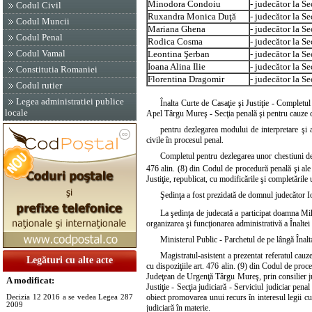
Minodora Condoiu
- judecător la Sec
Codul Civil
Ruxandra Monica Duţă
- judecător la Sec
Codul Muncii
Mariana Ghena
- judecător la Se
Codul Penal
Rodica Cosma
- judecător la Se
Codul Vamal
Leontina Şerban
- judecător la Se
Ioana Alina Ilie
- judecător la Se
Constitutia Romaniei
Florentina Dragomir
- judecător la Se
Codul rutier
Legea administratiei publice
Înalta Curte de Casaţie şi Justiţie - Completu
locale
Apel Târgu Mureş - Secţia penală şi pentru cauze c
pentru dezlegarea modului de interpretare şi apl
civile în procesul penal.
Completul pentru dezlegarea unor chestiuni de 
476 alin. (8) din Codul de procedură penală şi ale 
Justiţie, republicat, cu modificările şi completările 
Şedinţa a fost prezidată de domnul judecător Io
La şedinţa de judecată a participat doamna Mih
organizarea şi funcţionarea administrativă a Înaltei 
Ministerul Public - Parchetul de pe lângă Înalt
Magistratul-asistent a prezentat referatul cauz
Legături cu alte acte
cu dispoziţiile art. 476 alin. (9) din Codul de proce
Judeţean de Urgenţă Târgu Mureş, prin consilier ju
A modificat:
Justiţie - Secţia judiciară - Serviciul judiciar pen
obiect promovarea unui recurs în interesul legii cu 
Decizia 12 2016 a se vedea Legea 287
2009
judiciară în materie.