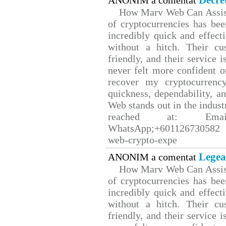
Decre
ANONIM a comentat
How Marv Web Can Assist
of cryptocurrencies has b
incredibly quick and effect
without a hitch. Their cu
friendly, and their service 
never felt more confident o
recover my cryptocurrency
quickness, dependability, a
Web stands out in the indus
reached at: Email
WhatsApp;+601126730582 W
web-crypto-expe
Legea
ANONIM a comentat
How Marv Web Can Assist
of cryptocurrencies has b
incredibly quick and effect
without a hitch. Their cu
friendly, and their service 