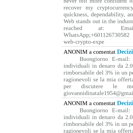
never felt more confident o
recover my cryptocurrency
quickness, dependability, a
Web stands out in the indus
reached at: Email
WhatsApp;+601126730582 W
web-crypto-expe
Deciz
ANONIM a comentat
Buongiorno E-mail: 
individuali in denaro da 2.0
rimborsabile del 3% in un p
ragionevoli se la mia offert
per discutere le mo
giovannidinatale1954@­gmai
Deciz
ANONIM a comentat
Buongiorno E-mail: 
individuali in denaro da 2.0
rimborsabile del 3% in un p
ragionevoli se la mia offert