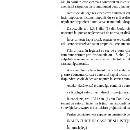
că: „În cazul în care victima a contribuit cu intenţie
chemat să răspundă va fi ţinut numai pentru partea 
Acest text de lege reglementează situaţia în car
facă, implicarea victimei impunându-se a fi realiza
reguli are drept efect diminuarea cuantumului despăg
Dispoziţiile art. 1.371 alin. (1) din Codul civ
relevantă în ipoteza reglementată de norma juridică 
În ce priveşte fapta ilicită, aceasta este o con
celui care cauzează altuia un prejudiciu, căci un com
Prin urmare, în legătură cu cea de-a doua ches
cum sunt definite prin dispoziţiile art. 16 alin. (2) 
culpabile concurente care se înscrie în lanţul cauzal
sarcina făptuitorului.
Aşa stând lucrurile, actualul Cod civil instituie
şi care a concurat cu cea a autorului faptei ilicite, 
răspunderii civile delictuale reţinute în sarcina autor
Aşadar, dacă există o vinovăţie comună a autorul
va fi obligat autorul va fi direct proporţională
În concluzie, art. 1.371 alin. (1) din Codul civi
sensul că autorul faptei va fi ţinut să răspundă n
vinovăţie la cauzarea ori la mărirea prejudiciului sau
Pentru considerentele expuse, în temeiul dispo
ÎNALTA CURTE DE CASAŢIE ŞI JUSTIŢI
În numele legii