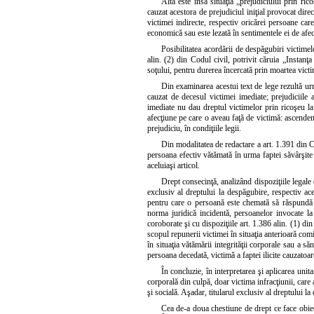
Alta este însă situaţia „prejudiciului prin rico
cauzat acestora de prejudiciul iniţial provocat direc
victimei indirecte, respectiv oricărei persoane car
economică sau este lezată în sentimentele ei de afec
Posibilitatea acordării de despăgubiri victime
alin. (2) din Codul civil, potrivit căruia „Instanţ
soţului, pentru durerea încercată prin moartea victi
Din examinarea acestui text de lege rezultă urm
cauzat de decesul victimei imediate; prejudiciile a
imediate nu dau dreptul victimelor prin ricoşeu la
afecţiune pe care o aveau faţă de victimă: ascendenţ
prejudiciu, în condiţiile legii.
Din modalitatea de redactare a art. 1.391 din Cod
persoana efectiv vătămată în urma faptei săvârşite 
aceluiaşi articol.
Drept consecinţă, analizând dispoziţiile legale 
exclusiv al dreptului la despăgubire, respectiv ac
pentru care o persoană este chemată să răspundă şi
norma juridică incidentă, persoanelor invocate la 
coroborate şi cu dispoziţiile art. 1.386 alin. (1) di
scopul repunerii victimei în situaţia anterioară comi
în situaţia vătămării integrităţii corporale sau a să
persoana decedată, victimă a faptei ilicite cauzatoar
În concluzie, în interpretarea şi aplicarea unit
corporală din culpă, doar victima infracţiunii, care 
şi socială. Aşadar, titularul exclusiv al dreptului l
Cea de-a doua chestiune de drept ce face obiectu