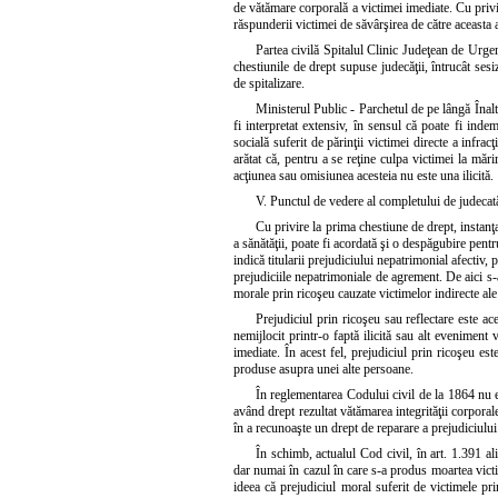
de vătămare corporală a victimei imediate. Cu privi
răspunderii victimei de săvârşirea de către aceasta a 
Partea civilă Spitalul Clinic Judeţean de Urgen
chestiunile de drept supuse judecăţii, întrucât sesi
de spitalizare.
Ministerul Public - Parchetul de pe lângă Înalt
fi interpretat extensiv, în sensul că poate fi indemn
socială suferit de părinţii victimei directe a infra
arătat că, pentru a se reţine culpa victimei la mări
acţiunea sau omisiunea acesteia nu este una ilicită.
V. Punctul de vedere al completului de judecată
Cu privire la prima chestiune de drept, instanţa 
a sănătăţii, poate fi acordată şi o despăgubire pentr
indică titularii prejudiciului nepatrimonial afectiv,
prejudiciile nepatrimoniale de agrement. De aici s-
morale prin ricoşeu cauzate victimelor indirecte ale 
Prejudiciul prin ricoşeu sau reflectare este ace
nemijlocit printr-o faptă ilicită sau alt eveniment 
imediate. În acest fel, prejudiciul prin ricoşeu este
produse asupra unei alte persoane.
În reglementarea Codului civil de la 1864 nu exi
având drept rezultat vătămarea integrităţii corporal
în a recunoaşte un drept de reparare a prejudiciului
În schimb, actualul Cod civil, în art. 1.391 al
dar numai în cazul în care s-a produs moartea victime
ideea că prejudiciul moral suferit de victimele pr