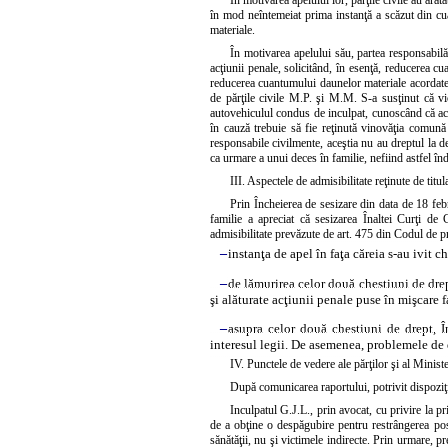
În motivarea apelului lor, părţile civile au ară
în mod neîntemeiat prima instanţă a scăzut din cu
materiale.
În motivarea apelului său, partea responsabilă 
acţiunii penale, solicitând, în esenţă, reducerea c
reducerea cuantumului daunelor materiale acordate
de părţile civile M.P. şi M.M. S-a susţinut că vi
autovehiculul condus de inculpat, cunoscând că acest
în cauză trebuie să fie reţinută vinovăţia comună a
responsabile civilmente, aceştia nu au dreptul la d
ca urmare a unui deces în familie, nefiind astfel înd
III. Aspectele de admisibilitate reţinute de titul
Prin Încheierea de sesizare din data de 18 fe
familie a apreciat că sesizarea Înaltei Curţi de
admisibilitate prevăzute de art. 475 din Codul de pr
–
instanţa de apel în faţa căreia s-au ivit c
–
de lămurirea celor două chestiuni de dre
şi alăturate acţiunii penale puse în mişcare f
–
asupra celor două chestiuni de drept, În
interesul legii. De asemenea, problemele de d
IV. Punctele de vedere ale părţilor şi al Minist
După comunicarea raportului, potrivit dispoziţi
Inculpatul G.J.L., prin avocat, cu privire la pr
de a obţine o despăgubire pentru restrângerea posib
sănătăţii, nu şi victimele indirecte. Prin urmare, p