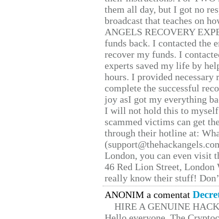
them all day, but I got no re
broadcast that teaches on h
ANGELS RECOVERY EXPERT. H
funds back. I contacted the 
recover my funds. I contact
experts saved my life by hel
hours. I provided necessary 
complete the successful reco
joy asI got my everything bac
I will not hold this to myself
scammed victims can get the
through their hotline at: W
(support@thehackangels.com
London, you can even visit th
46 Red Lion Street, London
really know their stuff! Don’
Decre
ANONIM a comentat
HIRE A GENUINE HAC
Hello everyone, The Cryptocu