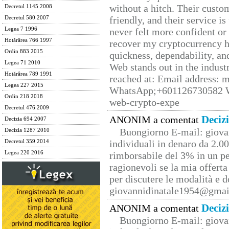
without a hitch. Their custo
Decretul 1145 2008
friendly, and their service i
Decretul 580 2007
Legea 7 1996
never felt more confident or
Hotărârea 766 1997
recover my cryptocurrency h
Ordin 883 2015
quickness, dependability, an
Legea 71 2010
Web stands out in the indus
Hotărârea 789 1991
reached at: Email address:
Legea 227 2015
WhatsApp;+601126730582 W
Ordin 218 2018
web-crypto-expe
Decretul 476 2009
Deciz
ANONIM a comentat
Decizia 694 2007
Buongiorno E-mail: giova
Decizia 1287 2010
individuali in denaro da 2.00
Decretul 359 2014
Legea 220 2016
rimborsabile del 3% in un pe
ragionevoli se la mia offerta
per discutere le modalità e 
giovannidinatale1954@­gmai
Deciz
ANONIM a comentat
Buongiorno E-mail: giova