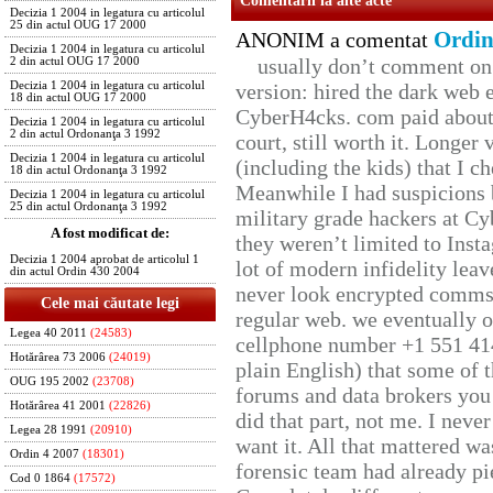
Comentarii la alte acte
Decizia 1 2004 in legatura cu articolul
25 din actul OUG 17 2000
Ordin
ANONIM a comentat
Decizia 1 2004 in legatura cu articolul
usually don’t comment on t
2 din actul OUG 17 2000
Decizia 1 2004 in legatura cu articolul
version: hired the dark web 
18 din actul OUG 17 2000
CyberH4cks. com paid about 
Decizia 1 2004 in legatura cu articolul
2 din actul Ordonanţa 3 1992
court, still worth it. Longer
Decizia 1 2004 in legatura cu articolul
(including the kids) that I ch
18 din actul Ordonanţa 3 1992
Meanwhile I had suspicions 
Decizia 1 2004 in legatura cu articolul
25 din actul Ordonanţa 3 1992
military grade hackers at Cy
A fost modificat de:
they weren’t limited to Inst
Decizia 1 2004 aprobat de articolul 1
lot of modern infidelity leav
din actul Ordin 430 2004
never look encrypted comms, 
Cele mai căutate legi
regular web. we eventually 
Legea 40 2011
(24583)
cellphone number +1 551 41
Hotărârea 73 2006
(24019)
plain English) that some of t
OUG 195 2002
(23708)
forums and data brokers you 
Hotărârea 41 2001
(22826)
did that part, not me. I neve
Legea 28 1991
(20910)
want it. All that mattered w
Ordin 4 2007
(18301)
forensic team had already pie
Cod 0 1864
(17572)