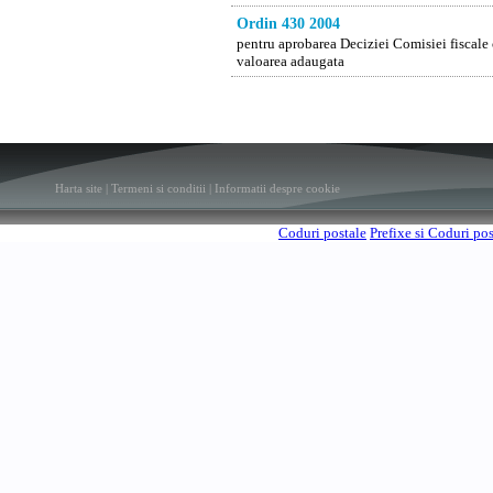
Ordin 430 2004
pentru aprobarea Deciziei Comisiei fiscale c
valoarea adaugata
Harta site
|
Termeni si conditii
|
Informatii despre cookie
Coduri postale
Prefixe si Coduri po