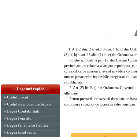
1. Art. 2 alin. 2 si art. 18 alin. 1 lit. c) din Ord
(3) lit. b) si art. 18 alin. (1) lit. c) din Ordonant
Solutia aprobata la pct. IV din Decizia Comisie
privind taxa pe valoarea adaugata, republicata, cu
cu modificarile ulterioare, avand in vedere continu
tuturor persoanelor impozabile inregistrate ca plati
si publicitate.
2. Art. 25 lit. B.a) din Ordonanta Guvernului nr
Legaturi rapide
ulterioare
Codul Fiscal
Pentru prestarile de servicii decontate pe baza de
Codul de procedura fiscala
confirmarii situatiilor de lucrari de catre beneficiar.
Legea Contabilitatii
Legea Pensiilor
Legea Finantelor Publice
Legea Insolventei