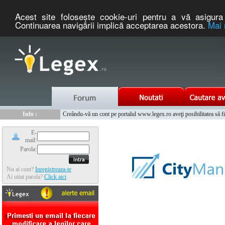
Acest site foloseşte cookie-uri pentru a vă asigura 
Continuarea navigării implică acceptarea acestora.
Mai 
Nou :
Legex.ro - portal de legislatie romaneasca. Un serviciu oferit g
Info :
Creându-vă un cont pe portalul www.legex.ro aveţi posibilitatea să fiţi
Info :
www.tntauto.ro - Managementul Integrat al Parcului Auto
E-
mail:
Parola:
Nu ai cont?
Inregistreaza-te
Ai uitat parola?
Click aici