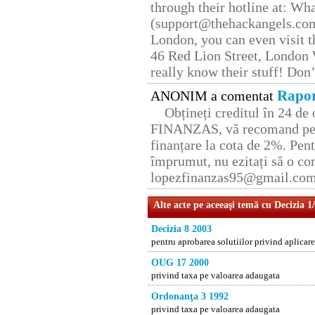
through their hotline at: W
(support@thehackangels.com
London, you can even visit th
46 Red Lion Street, London
really know their stuff! Don’
Rapor
ANONIM a comentat
Obțineți creditul în 24 d
FINANZAS, vă recomand pent
finanțare la cota de 2%. Pent
împrumut, nu ezitați să o con
lopezfinanzas95@gmail.co
Alte acte pe aceeaşi temă cu Decizia 1
Decizia 8 2003
pentru aprobarea solutiilor privind aplicare
OUG 17 2000
privind taxa pe valoarea adaugata
Ordonanţa 3 1992
privind taxa pe valoarea adaugata