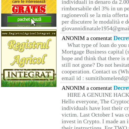
individuali in denaro da 2.00
rimborsabile del 3% in un pe
ragionevoli se la mia offerta
per discutere le modalità e 
giovannidinatale1954@­gmai
Decre
ANONIM a comentat
What type of loan do you 
Mortgage Business capital (s
hope and think that there is
still not gone? Do not hesita
cooperation. Contact us (W
email id : sumitihomelend
Decre
ANONIM a comentat
HIRE A GENUINE HAC
Hello everyone, The Cryptocu
individuals have lost their c
victim. Last October I was 
invest in Crypto. I made an i
their instructions. For TWO 