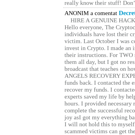
really know their stuff! Don’
Decre
ANONIM a comentat
HIRE A GENUINE HAC
Hello everyone, The Cryptocu
individuals have lost their c
victim. Last October I was 
invest in Crypto. I made an i
their instructions. For TWO 
them all day, but I got no re
broadcast that teaches on h
ANGELS RECOVERY EXPERT. H
funds back. I contacted the 
recover my funds. I contact
experts saved my life by hel
hours. I provided necessary 
complete the successful reco
joy asI got my everything bac
I will not hold this to myself
scammed victims can get the