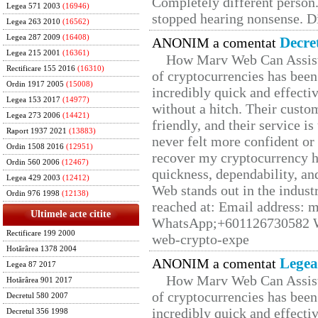
Completely different person
Legea 571 2003
(16946)
stopped hearing nonsense. Di
Legea 263 2010
(16562)
Legea 287 2009
(16408)
Decre
ANONIM a comentat
Legea 215 2001
(16361)
How Marv Web Can Assist
Rectificare 155 2016
(16310)
of cryptocurrencies has be
Ordin 1917 2005
(15008)
incredibly quick and effecti
Legea 153 2017
(14977)
without a hitch. Their custo
Legea 273 2006
(14421)
friendly, and their service i
Raport 1937 2021
(13883)
never felt more confident or
Ordin 1508 2016
(12951)
recover my cryptocurrency h
Ordin 560 2006
(12467)
quickness, dependability, an
Legea 429 2003
(12412)
Web stands out in the indus
Ordin 976 1998
(12138)
reached at: Email address:
Ultimele acte citite
WhatsApp;+601126730582 W
Rectificare 199 2000
web-crypto-expe
Hotărârea 1378 2004
Legea
ANONIM a comentat
Legea 87 2017
How Marv Web Can Assist
Hotărârea 901 2017
of cryptocurrencies has be
Decretul 580 2007
incredibly quick and effecti
Decretul 356 1998