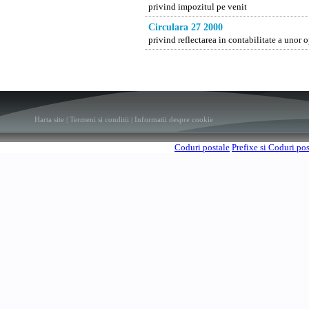
privind impozitul pe venit
Circulara 27 2000
privind reflectarea in contabilitate a unor 
Harta site
|
Termeni si conditii
|
Informatii despre cookie
Coduri postale
Prefixe si Coduri po