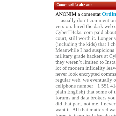
Comentarii la alte acte
Ordin
ANONIM a comentat
usually don’t comment on t
version: hired the dark web 
CyberH4cks. com paid about 
court, still worth it. Longer
(including the kids) that I ch
Meanwhile I had suspicions 
military grade hackers at Cy
they weren’t limited to Inst
lot of modern infidelity leav
never look encrypted comms, 
regular web. we eventually 
cellphone number +1 551 41
plain English) that some of t
forums and data brokers you 
did that part, not me. I neve
want it. All that mattered w
forensic team had already pie