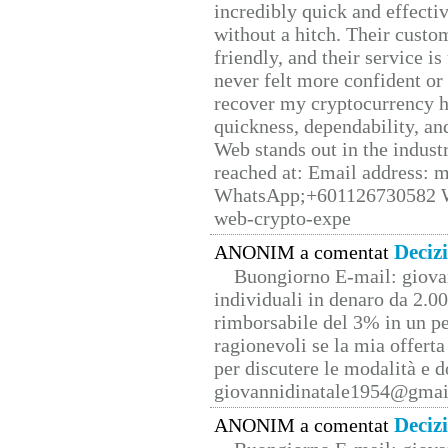
incredibly quick and effecti
without a hitch. Their custo
friendly, and their service i
never felt more confident or
recover my cryptocurrency h
quickness, dependability, an
Web stands out in the indus
reached at: Email address:
WhatsApp;+601126730582 W
web-crypto-expe
Deciz
ANONIM a comentat
Buongiorno E-mail: giova
individuali in denaro da 2.00
rimborsabile del 3% in un pe
ragionevoli se la mia offerta
per discutere le modalità e 
giovannidinatale1954@­gmai
Deciz
ANONIM a comentat