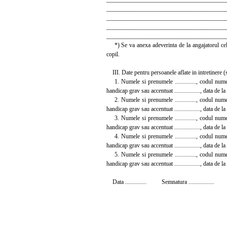
_______________________________________
_______________________________________
_______________________________________
_______________________________________
*) Se va anexa adeverinta de la angajatorul celui
copil.
III. Date pentru persoanele aflate in intretinere (sot
1. Numele si prenumele .............., codul numeric pe
handicap grav sau accentuat ................., data de la ca
2. Numele si prenumele .............., codul numeric pe
handicap grav sau accentuat ................., data de la ca
3. Numele si prenumele .............., codul numeric pe
handicap grav sau accentuat ................., data de la ca
4. Numele si prenumele .............., codul numeric pe
handicap grav sau accentuat ................., data de la ca
5. Numele si prenumele .............., codul numeric pe
handicap grav sau accentuat ................., data de la ca
Data .............. Semnatura .................