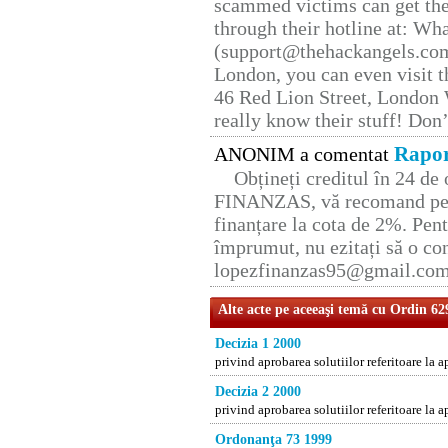
scammed victims can get the
through their hotline at: W
(support@thehackangels.com
London, you can even visit th
46 Red Lion Street, London
really know their stuff! Don’
Rapor
ANONIM a comentat
Obțineți creditul în 24 d
FINANZAS, vă recomand pent
finanțare la cota de 2%. Pent
împrumut, nu ezitați să o con
lopezfinanzas95@gmail.co
Alte acte pe aceeaşi temă cu Ordin 62
Decizia 1 2000
privind aprobarea solutiilor referitoare la
Decizia 2 2000
privind aprobarea solutiilor referitoare la
Ordonanţa 73 1999