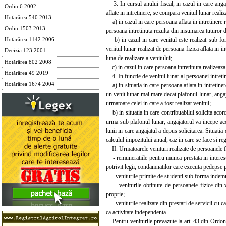
3. In cursul anului fiscal, in cazul in care angaj
Ordin 6 2002
aflate in intretinere, se compara venitul lunar realiz
Hotărârea 540 2013
a) in cazul in care persoana aflata in intretinere re
Ordin 1503 2013
persoana intretinuta rezulta din insumarea tuturor dr
b) in cazul in care venitul este realizat sub for
Hotărârea 1142 2006
venitul lunar realizat de persoana fizica aflata in i
Decizia 123 2001
luna de realizare a venitului;
Hotărârea 802 2008
c) in cazul in care persoana intretinuta realizeaza a
Hotărârea 49 2019
4. In functie de venitul lunar al persoanei intre
Hotărârea 1674 2004
a) in situatia in care persoana aflata in intretine
un venit lunar mai mare decat plafonul lunar, angaj
urmatoare celei in care a fost realizat venitul;
b) in situatia in care contribuabilul solicita acord
urma sub plafonul lunar, angajatorul va incepe aco
lunii in care angajatul a depus solicitarea. Situati
calculul impozitului anual, caz in care se face si re
II. Urmatoarele venituri realizate de persoanele f
- remuneratiile pentru munca prestata in interesul 
potrivit legii, condamnatilor care executa pedepse pr
- veniturile primite de studenti sub forma indemniz
- veniturile obtinute de persoanele fizice din val
proprie;
- veniturile realizate din prestari de servicii cu ca
ca activitate independenta.
Pentru veniturile prevazute la art. 43 din Ordonanta