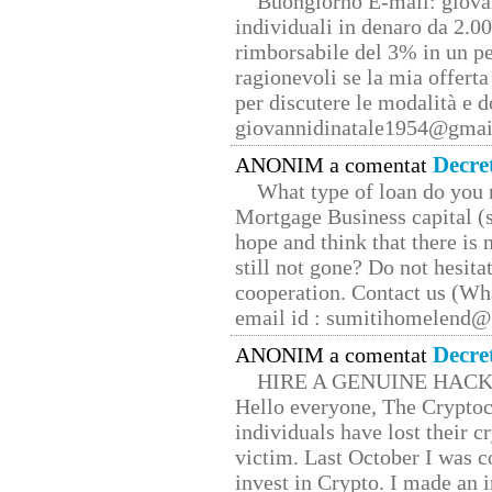
Buongiorno E-mail: giova
individuali in denaro da 2.00
rimborsabile del 3% in un pe
ragionevoli se la mia offerta
per discutere le modalità e 
giovannidinatale1954@­gmai
Decre
ANONIM a comentat
What type of loan do you 
Mortgage Business capital (s
hope and think that there is
still not gone? Do not hesita
cooperation. Contact us (W
email id : sumitihomelend
Decre
ANONIM a comentat
HIRE A GENUINE HAC
Hello everyone, The Cryptocu
individuals have lost their c
victim. Last October I was 
invest in Crypto. I made an i