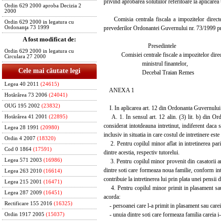
privind aprobarea solutiilor referitoare la aplicar
Ordin 629 2000 aproba Decizia 2
2000
Comisia centrala fiscala a impozitelor directe, 
Ordin 629 2000 in legatura cu
prevederilor Ordonantei Guvernului nr. 73/1999 pri
Ordonanţa 73 1999
A fost modificat de:
Presedintele
Ordin 629 2000 in legatura cu
Comisiei centrale fiscale a impozitelor direc
Circulara 27 2000
ministrul finantelor,
Cele mai căutate legi
Decebal Traian Remes
Legea 40 2011
(24615)
ANEXA 1
Hotărârea 73 2006
(24041)
OUG 195 2002
(23832)
I. In aplicarea art. 12 din Ordonanta Guvernului n
A. 1. In sensul art. 12 alin. (3) lit. b) din Ordo
Hotărârea 41 2001
(22895)
considerat intotdeauna intretinut, indiferent daca s
Legea 28 1991
(20980)
inclusiv in situatia in care costul de intretinere este
Ordin 4 2007
(18320)
2. Pentru copilul minor aflat in intretinerea parin
Cod 0 1864
(17591)
dintre acestia, respectiv tutorelui.
Legea 571 2003
(16986)
3. Pentru copilul minor provenit din casatorii ant
dintre soti care formeaza noua familie, conform intel
Legea 263 2010
(16614)
contribuie la intretinerea lui prin plata unei pensii d
Legea 215 2001
(16471)
4. Pentru copilul minor primit in plasament sau i
Legea 287 2009
(16451)
acorda:
Rectificare 155 2016
(16325)
- persoanei care l-a primit in plasament sau careia 
- unuia dintre soti care formeaza familia careia i-a
Ordin 1917 2005
(15037)