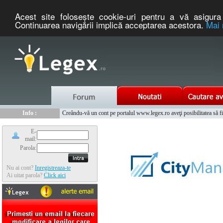
Acest site foloseşte cookie-uri pentru a vă asigura 
Continuarea navigării implică acceptarea acestora.
Mai 
Nou :
Info :
Legex.ro - portal de legislatie romaneasca. Un serviciu oferit g
Creându-vă un cont pe portalul www.legex.ro aveţi posibilitatea să fiţi
Info :
www.tntauto.ro - Managementul Integrat al Parcului Auto
Info :
Cauta coduri postale si prefixe telefonice nationale si internationale
E-
mail:
Parola:
Nu ai cont?
Inregistreaza-te
Ai uitat parola?
Click aici