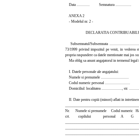
Data .............. Semnatura .................
ANEXA 2
- Modelul nr. 2 -
DECLARATIA CONTRIBUABILU
Subsemnatul/Subsemnata .................................
73/1999 privind impozitul pe venit, in vederea st
propria raspundere ca datele mentionate mai jos sunt
Ma oblig sa anunt angajatorul in termenul legal in c
I. Datele personale ale angajatului:
Numele si prenumele ..............................
Codul numeric personal ...........................
Domiciliul: localitatea ......................, str. ..............
II. Date pentru copiii (minori) aflati in intretine
_______________________________________
Nr. Numele si prenumele Codul numeric Ha
crt. copilului personal A G
_______________________________________
_______________________________________
_______________________________________
_______________________________________