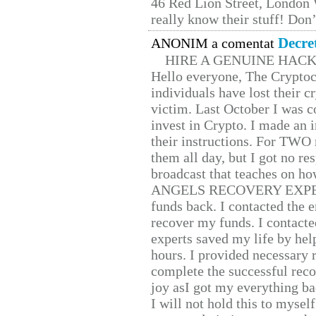
46 Red Lion Street, London
really know their stuff! Don’
Decre
ANONIM a comentat
HIRE A GENUINE HAC
Hello everyone, The Cryptocu
individuals have lost their c
victim. Last October I was 
invest in Crypto. I made an i
their instructions. For TWO 
them all day, but I got no re
broadcast that teaches on h
ANGELS RECOVERY EXPERT. H
funds back. I contacted the 
recover my funds. I contact
experts saved my life by hel
hours. I provided necessary 
complete the successful reco
joy asI got my everything bac
I will not hold this to myself