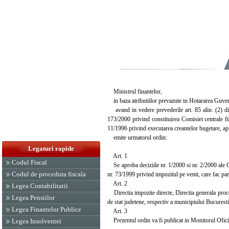
Ministrul finantelor,
in baza atributiilor prevazute in Hotararea Guvern
avand in vedere prevederile art. 85 alin. (2) din
173/2000 privind constituirea Comisiei centrale fi
11/1996 privind executarea creantelor bugetare, apr
emite urmatorul ordin:
Legaturi rapide
Art. 1
Codul Fiscal
Se aproba deciziile nr. 1/2000 si nr. 2/2000 ale Co
Codul de procedura fiscala
nr. 73/1999 privind impozitul pe venit, care fac par
Art. 2
Legea Contabilitatii
Directia impozite directe, Directia generala procedu
Legea Pensiilor
de stat judetene, respectiv a municipiului Bucuresti
Legea Finantelor Publice
Art. 3
Prezentul ordin va fi publicat in Monitorul Oficia
Legea Insolventei