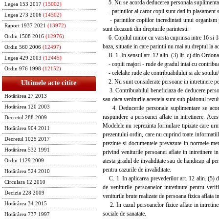
5. Nu se acorda deducerea personala suplimentara p
Legea 153 2017
(15002)
- parintilor ai caror copii sunt dati in plasament s
Legea 273 2006
(14502)
- parintilor copiilor incredintati unui organism pr
Raport 1937 2021
(13972)
sunt decazuti din drepturile parintesti.
Ordin 1508 2016
(12976)
6. Copilul minor cu varsta cuprinsa intre 16 si 18
baza, situatie in care parintii nu mai au dreptul la
Ordin 560 2006
(12497)
B. 1. In sensul art. 12 alin. (3) lit. c) din Ordona
Legea 429 2003
(12445)
- copiii majori - rude de gradul intai cu contribuab
Ordin 976 1998
(12152)
- celelalte rude ale contribuabilului si ale sotului/
2. Nu sunt considerate persoane in intretinere pe
Ultimele acte citite
3. Contribuabilul beneficiaza de deducere personal
Hotărârea 27 2013
sau daca veniturile acesteia sunt sub plafonul rezu
Hotărârea 120 2003
4. Deducerile personale suplimentare se acorda 
raspundere a persoanei aflate in intretinere. Aces
Decretul 288 2009
Modelele nu reprezinta formulare tipizate care urme
Hotărârea 904 2011
prezentului ordin, care nu cuprind toate informatiile
Decretul 1025 2017
prezinte si documentele prevazute in normele meto
Hotărârea 532 1991
privind veniturile persoanei aflate in intretinere
atesta gradul de invaliditate sau de handicap al pe
Ordin 1129 2009
pentru cazurile de invaliditate.
Hotărârea 524 2010
C. 1. In aplicarea prevederilor art. 12 alin. (5) 
Circulara 12 2010
de veniturile persoanelor intretinute pentru veri
Decizia 228 2009
veniturile brute realizate de persoana fizica aflata in
Hotărârea 34 2015
2. In cazul persoanelor fizice aflate in intretiner
sociale de sanatate.
Hotărârea 737 1997