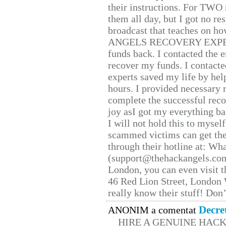
their instructions. For TWO 
them all day, but I got no re
broadcast that teaches on h
ANGELS RECOVERY EXPERT. H
funds back. I contacted the 
recover my funds. I contact
experts saved my life by hel
hours. I provided necessary 
complete the successful reco
joy asI got my everything bac
I will not hold this to myself
scammed victims can get the
through their hotline at: W
(support@thehackangels.com
London, you can even visit th
46 Red Lion Street, London
really know their stuff! Don’
Decre
ANONIM a comentat
HIRE A GENUINE HAC