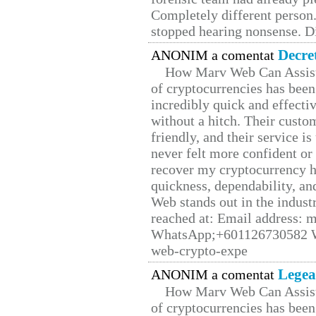
Completely different person
stopped hearing nonsense. Di
Decre
ANONIM a comentat
How Marv Web Can Assist
of cryptocurrencies has be
incredibly quick and effecti
without a hitch. Their custo
friendly, and their service i
never felt more confident or
recover my cryptocurrency h
quickness, dependability, an
Web stands out in the indus
reached at: Email address:
WhatsApp;+601126730582 W
web-crypto-expe
Legea
ANONIM a comentat
How Marv Web Can Assist
of cryptocurrencies has be