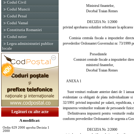
Codul Civil
Ministrul finantelor,
Codul Muncii
Decebal Traian Remes
Codul Penal
DECIZIA Nr. 1/2000
Codul Vamal
privind aprobarea solutiilor referitoare la aplicar
Constitutia Romaniei
Codul rutier
Comisia centrala fiscala a impozitelor directe, 
prevederilor Ordonantei Guvernului nr. 73/1999 pri
Legea administratiei publice
locale
Presedintele
Comisiei centrale fiscale a impozitelor direc
ministrul finantelor,
Decebal Traian Remes
ANEXA 1
Sunt venituri realizate anterior datei de 1 ianua
evidentiate ca obligatii de plata individualizate s
32/1991 privind impozitul pe salarii, republicata,
impunerea veniturilor realizate de persoanele fizic
Legături cu alte acte
Definitivarea impunerii pentru veniturile realizat
conform prevederilor Ordonantei de urgenta a Guve
A modificat:
Ordin 629 2000 aproba Decizia 1
DECIZIA Nr. 2/2000
2000