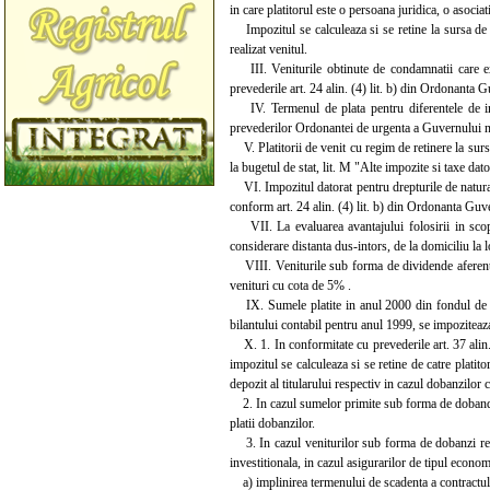
in care platitorul este o persoana juridica, o asociat
Impozitul se calculeaza si se retine la sursa de ca
realizat venitul.
III. Veniturile obtinute de condamnatii care exe
prevederile art. 24 alin. (4) lit. b) din Ordonanta 
IV. Termenul de plata pentru diferentele de impo
prevederilor Ordonantei de urgenta a Guvernului nr
V. Platitorii de venit cu regim de retinere la sursa
la bugetul de stat, lit. M "Alte impozite si taxe dator
VI. Impozitul datorat pentru drepturile de natura sa
conform art. 24 alin. (4) lit. b) din Ordonanta Guv
VII. La evaluarea avantajului folosirii in scop p
considerare distanta dus-intors, de la domiciliu la 
VIII. Veniturile sub forma de dividende aferente e
venituri cu cota de 5% .
IX. Sumele platite in anul 2000 din fondul de part
bilantului contabil pentru anul 1999, se impozitea
X. 1. In conformitate cu prevederile art. 37 alin
impozitul se calculeaza si se retine de catre platit
depozit al titularului respectiv in cazul dobanzilor
2. In cazul sumelor primite sub forma de dobanda 
platii dobanzilor.
3. In cazul veniturilor sub forma de dobanzi repre
investitionala, in cazul asigurarilor de tipul econo
a) implinirea termenului de scadenta a contractulu