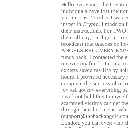
Hello everyone, The Cryptocu
individuals have lost their c
victim. Last October I was 
invest in Crypto. I made an i
their instructions. For TWO 
them all day, but I got no re
broadcast that teaches on h
ANGELS RECOVERY EXPERT. H
funds back. I contacted the 
recover my funds. I contact
experts saved my life by hel
hours. I provided necessary 
complete the successful reco
joy asI got my everything bac
I will not hold this to myself
scammed victims can get the
through their hotline at: W
(support@thehackangels.com
London, you can even visit th