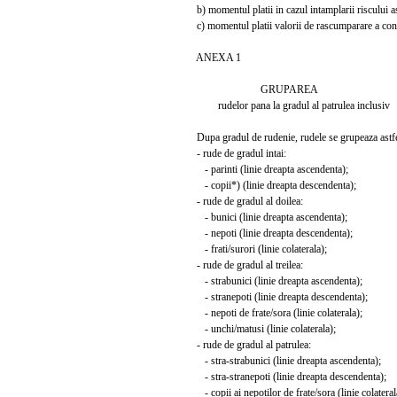
b) momentul platii in cazul intamplarii riscului a
c) momentul platii valorii de rascumparare a cont
ANEXA 1
GRUPAREA
rudelor pana la gradul al patrulea inclusiv
Dupa gradul de rudenie, rudele se grupeaza astfe
- rude de gradul intai:
- parinti (linie dreapta ascendenta);
- copii*) (linie dreapta descendenta);
- rude de gradul al doilea:
- bunici (linie dreapta ascendenta);
- nepoti (linie dreapta descendenta);
- frati/surori (linie colaterala);
- rude de gradul al treilea:
- strabunici (linie dreapta ascendenta);
- stranepoti (linie dreapta descendenta);
- nepoti de frate/sora (linie colaterala);
- unchi/matusi (linie colaterala);
- rude de gradul al patrulea:
- stra-strabunici (linie dreapta ascendenta);
- stra-stranepoti (linie dreapta descendenta);
- copii ai nepotilor de frate/sora (linie colateral