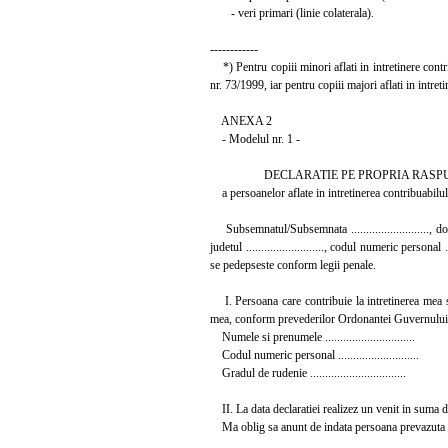
- veri primari (linie colaterala).
------------
*) Pentru copiii minori aflati in intretinere contr
nr. 73/1999, iar pentru copiii majori aflati in intret
ANEXA 2
- Modelul nr. 1 -
DECLARATIE PE PROPRIA RASPU
a persoanelor aflate in intretinerea contribuabilul
Subsemnatul/Subsemnata .........................., domiciliat
judetul .........................., codul numeric perso
se pedepseste conform legii penale.
I. Persoana care contribuie la intretinerea mea s
mea, conform prevederilor Ordonantei Guvernului n
Numele si prenumele ..............................
Codul numeric personal ...........................
Gradul de rudenie ................................
II. La data declaratiei realizez un venit in suma de .....
Ma oblig sa anunt de indata persoana prevazuta la pc