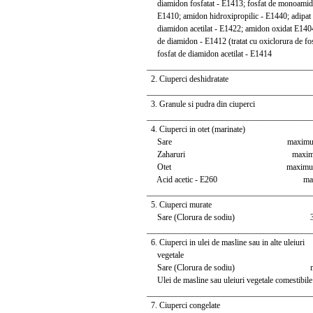
diamidon fosfatat - E1413; fosfat de monoamid
E1410; amidon hidroxipropilic - E1440; adipat
diamidon acetilat - E1422; amidon oxidat E1404
de diamidon - E1412 (tratat cu oxiclorura de fos
fosfat de diamidon acetilat - E1414
_______________________________________
2. Ciuperci deshidratat
_______________________________________
3. Granule si pudra din ciupe
_______________________________________
4. Ciuperci in otet (marinate)
Sare maximum 2,5
Zaharuri maximum 2,
Otet maximum 2,0
Acid acetic - E260 maximum
_______________________________________
5. Ciuperci murate
Sare (Clorura de sodiu) 3% 
_______________________________________
6. Ciuperci in ulei de masline sau in alte uleiuri
vegetale
Sare (Clorura de sodiu) max
Ulei de masline sau uleiuri vegetale comestibile
_______________________________________
7. Ciuperci congelate