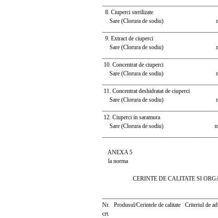
_______________________________________
8. Ciuperci sterilizate
Sare (Clorura de sodiu) max
_______________________________________
9. Extract de ciuperci
Sare (Clorura de sodiu) maxi
_______________________________________
10. Concentrat de ciuperci
Sare (Clorura de sodiu) maxi
_______________________________________
11. Concentrat deshidratat de ciuperci
Sare (Clorura de sodiu) max
_______________________________________
12. Ciuperci in saramura
Sare (Clorura de sodiu) maxim
_______________________________________
ANEXA 5
la norma
CERINTE DE CALITATE SI ORGA
_______________________________________
Nr. Produsul/Cerintele de calitate Criteriul de adm
crt.