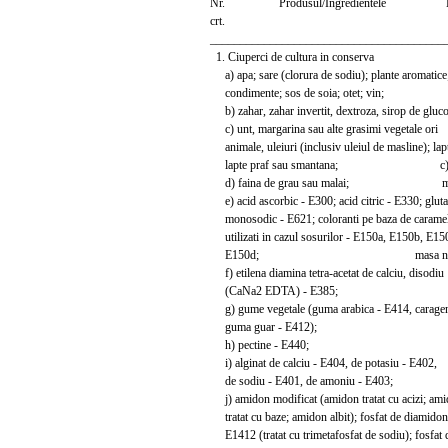
Nr. Produsul/Ingredientele Limit
crt.
_______________________________________
1. Ciuperci de cultura in conserva
a) apa; sare (clorura de sodiu); plante aromatic
condimente; sos de soia; otet; vin; e), 
b) zahar, zahar invertit, dextroza, sirop de glucoz
c) unt, margarina sau alte grasimi vegetale o
animale, uleiuri (inclusiv uleiul de masline); la
lapte praf sau smantana; c) un
d) faina de grau sau malai; marg
e) acid ascorbic - E300; acid citric - E330; gl
monosodic - E621; coloranti pe baza de cara
utilizati in cazul sosurilor - E150a, E150b, E
E150d; masa neta
f) etilena diamina tetra-acetat de calciu, diso
(CaNa2 EDTA) - E385; f) m
g) gume vegetale (guma arabica - E414, carag
guma guar - E412);
h) pectine - E440;
i) alginat de calciu - E404, de potasiu - E402,
de sodiu - E401, de amoniu - E403;
j) amidon modificat (amidon tratat cu acizi; am
tratat cu baze; amidon albit); fosfat de diamidon
E1412 (tratat cu trimetafosfat de sodiu); fosfat 