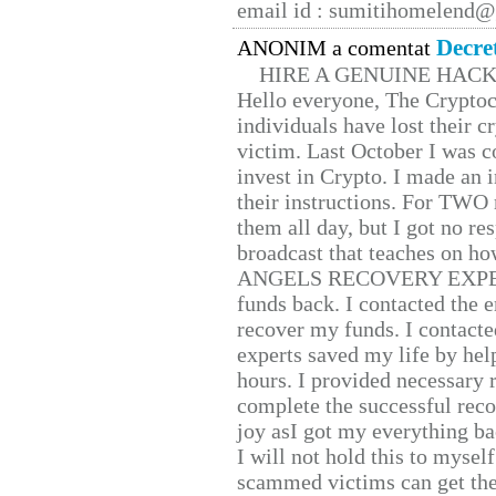
email id : sumitihomelend
Decre
ANONIM a comentat
HIRE A GENUINE HAC
Hello everyone, The Cryptocu
individuals have lost their c
victim. Last October I was 
invest in Crypto. I made an i
their instructions. For TWO 
them all day, but I got no re
broadcast that teaches on h
ANGELS RECOVERY EXPERT. H
funds back. I contacted the 
recover my funds. I contact
experts saved my life by hel
hours. I provided necessary 
complete the successful reco
joy asI got my everything bac
I will not hold this to myself
scammed victims can get the