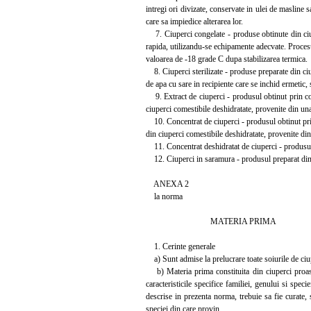
intregi ori divizate, conservate in ulei de masline 
care sa impiedice alterarea lor.
7. Ciuperci congelate - produse obtinute din ciup
rapida, utilizandu-se echipamente adecvate. Procesu
valoarea de -18 grade C dupa stabilizarea termica.
8. Ciuperci sterilizate - produse preparate din ciu
de apa cu sare in recipiente care se inchid ermetic,
9. Extract de ciuperci - produsul obtinut prin con
ciuperci comestibile deshidratate, provenite din un
10. Concentrat de ciuperci - produsul obtinut prin
din ciuperci comestibile deshidratate, provenite di
11. Concentrat deshidratat de ciuperci - produsul o
12. Ciuperci in saramura - produsul preparat din c
ANEXA 2
la norma
MATERIA PRIMA
1. Cerinte generale
a) Sunt admise la prelucrare toate soiurile de ciup
b) Materia prima constituita din ciuperci proaspet
caracteristicile specifice familiei, genului si spec
descrise in prezenta norma, trebuie sa fie curate, 
speciei din care provin.