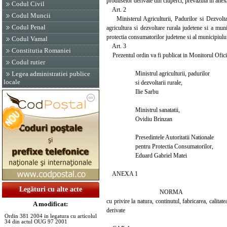
produselor derivate din ciuperci, prevazuta in anexa
Codul Civil
Art. 2
Codul Muncii
Ministerul Agriculturii, Padurilor si Dezvoltarii
Codul Penal
agricultura si dezvoltare rurala judetene si a muni
protectia consumatorilor judetene si al municipiului
Codul Vamal
Art. 3
Constitutia Romaniei
Prezentul ordin va fi publicat in Monitorul Oficial 
Codul rutier
Ministrul agriculturii, padurilor
Legea administratiei publice
locale
si dezvoltarii rurale,
Ilie Sarbu
Ministrul sanatatii,
Ovidiu Brinzan
Presedintele Autoritatii Nationale
pentru Protectia Consumatorilor,
Eduard Gabriel Matei
ANEXA 1
Legături cu alte acte
NORMA
cu privire la natura, continutul, fabricarea, calita
A modificat:
derivate
Ordin 381 2004 in legatura cu articolul
34 din actul OUG 97 2001