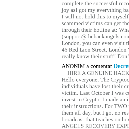
complete the successful reco
joy asI got my everything bac
I will not hold this to myself
scammed victims can get the
through their hotline at: W
(support@thehackangels.com
London, you can even visit th
46 Red Lion Street, London
really know their stuff! Don’
Decre
ANONIM a comentat
HIRE A GENUINE HAC
Hello everyone, The Cryptocu
individuals have lost their c
victim. Last October I was 
invest in Crypto. I made an i
their instructions. For TWO 
them all day, but I got no re
broadcast that teaches on h
ANGELS RECOVERY EXPERT. H