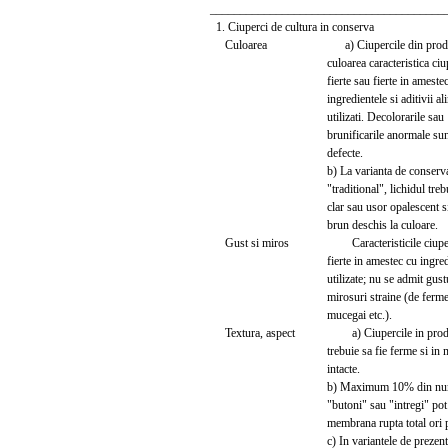
_______________________________________
1. Ciuperci de cultura in conserva
Culoarea a) Ciupercile din produs tr
culoarea caracteristica ciuper
fierte sau fierte in amestec 
ingredientele si aditivii alime
utilizati. Decolorarile sau
brunificarile anormale sunt con
defecte.
b) La varianta de conserva
"traditional", lichidul trebuie 
clar sau usor opalescent si ga
brun deschis la culoare.
Gust si miros Caracteristicile ciupercil
fierte in amestec cu ingredie
utilizate; nu se admit gusturi
mirosuri straine (de fermenta
mucegai etc.).
Textura, aspect a) Ciupercile in produsel
trebuie sa fie ferme si in mar
intacte.
b) Maximum 10% din numarul de
"butoni" sau "intregi" pot sa
membrana rupta total ori part
c) In variantele de prezentare 