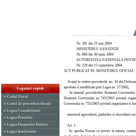
Nr. 381 din 25 mai 2004
MINISTERUL SANATATII
Nr. 866 din 30 iunie 2004
AUTORITATEA NATIONALA PENTRU 
Nr. 229 din 15 septembrie 2004
ACT PUBLICAT IN: MONITORUL OFICIAL NR.
Avand in vedere prevederile art. 34 din Ordonanta 
aprobata si modificata prin Legea nr. 57/2002,
Legaturi rapide
In temeiul prevederilor Hotararii Guvernului nr.
Codul Fiscal
Hotararii Guvernului nr. 743/2003 privind organiz
Codul de procedura fiscala
Guvernului nr. 755/2003 privind organizarea si fun
Legea Contabilitatii
ministrul agriculturii, padurilor si dezvoltarii rur
Legea Pensiilor
Legea Finantelor Publice
Art. 1
Se aproba Norma cu privire la natura, continutul,
Legea Insolventei