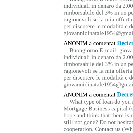
individuali in denaro da 2.00
rimborsabile del 3% in un pe
ragionevoli se la mia offerta
per discutere le modalità e 
giovannidinatale1954@­gmai
Deciz
ANONIM a comentat
Buongiorno E-mail: giova
individuali in denaro da 2.00
rimborsabile del 3% in un pe
ragionevoli se la mia offerta
per discutere le modalità e 
giovannidinatale1954@­gmai
Decre
ANONIM a comentat
What type of loan do you 
Mortgage Business capital (s
hope and think that there is
still not gone? Do not hesita
cooperation. Contact us (W