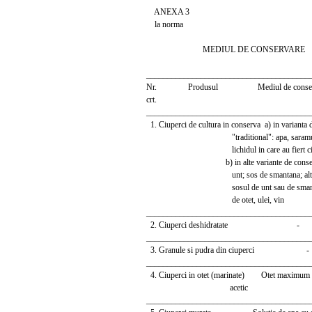
ANEXA 3
la norma
MEDIUL DE CONSERVARE
_______________________________________
Nr. Produsul Mediul de conser
crt.
_______________________________________
1. Ciuperci de cultura in conserva a) in varianta 
"traditional": apa, saramura 
lichidul in care au fiert ciupe
b) in alte variante de conservar
unt; sos de smantana; alte sos
sosul de unt sau de smantana;
de otet, ulei, vin
_______________________________________
2. Ciuperci deshidratate -
_______________________________________
3. Granule si pudra din ciuperci -
_______________________________________
4. Ciuperci in otet (marinate) Otet maximum 2
acetic
_______________________________________