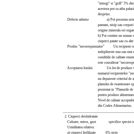
"intregi" si "grill" 5% din n
acestora pot sa aiba palaria sau
desprins.
Defecte admise a) Pot prezenta urme fo
pamant, nisip sau corpuri stra
origine minerala ori organic
b) Pot contine un numar rezon
ciuperci patate sau cu alte def
Produs "necorespunzator" Un recipient cu 
indeplineste una sau mai multe
conditiile de calitate enumerate
este considerat "necorespunza
Acceptarea lotului Un lot de produse va f
numarul recipientelor "necores
nu depaseste criteriul de accept
planului de esantionare speci
prezentat in "Planurile de esan
pentru produse alimentare prea
Nivel de calitate acceptabil N
din Codex Alimentarius.
_______________________________________
2. Ciuperci deshidratate
Culoare, miros, gust specifice speciei re
Umiditatea relativa:
a) ciuperci liofilizate 6% m/m