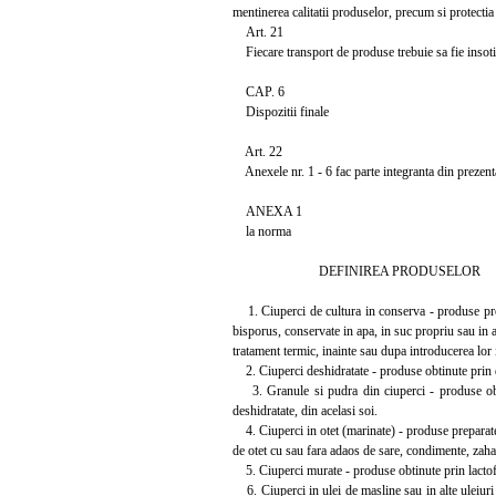
mentinerea calitatii produselor, precum si protectia
Art. 21
Fiecare transport de produse trebuie sa fie insotit
CAP. 6
Dispozitii finale
Art. 22
Anexele nr. 1 - 6 fac parte integranta din prezen
ANEXA 1
la norma
DEFINIREA PRODUSELOR
1. Ciuperci de cultura in conserva - produse prepa
bisporus, conservate in apa, in suc propriu sau in a
tratament termic, inainte sau dupa introducerea lor 
2. Ciuperci deshidratate - produse obtinute prin des
3. Granule si pudra din ciuperci - produse obtin
deshidratate, din acelasi soi.
4. Ciuperci in otet (marinate) - produse preparate 
de otet cu sau fara adaos de sare, condimente, zaharur
5. Ciuperci murate - produse obtinute prin lactofe
6. Ciuperci in ulei de masline sau in alte uleiuri 