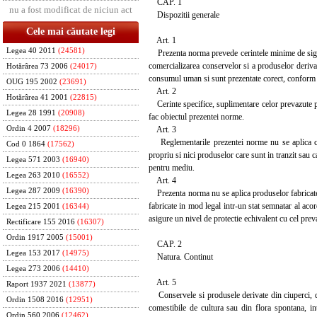
CAP. 1
nu a fost modificat de niciun act
Dispozitii generale
Cele mai căutate legi
Art. 1
Legea 40 2011
(24581)
Prezenta norma prevede cerintele minime de sigurant
comercializarea conservelor si a produselor derivat
Hotărârea 73 2006
(24017)
consumul uman si sunt prezentate corect, conform p
OUG 195 2002
(23691)
Art. 2
Hotărârea 41 2001
(22815)
Cerinte specifice, suplimentare celor prevazute pr
Legea 28 1991
(20908)
fac obiectul prezentei norme.
Art. 3
Ordin 4 2007
(18296)
Reglementarile prezentei norme nu se aplica con
Cod 0 1864
(17562)
propriu si nici produselor care sunt in tranzit sau 
Legea 571 2003
(16940)
pentru mediu.
Legea 263 2010
(16552)
Art. 4
Legea 287 2009
(16390)
Prezenta norma nu se aplica produselor fabricate 
fabricate in mod legal intr-un stat semnatar al aco
Legea 215 2001
(16344)
asigure un nivel de protectie echivalent cu cel pre
Rectificare 155 2016
(16307)
Ordin 1917 2005
(15001)
CAP. 2
Legea 153 2017
(14975)
Natura. Continut
Legea 273 2006
(14410)
Art. 5
Raport 1937 2021
(13877)
Conservele si produsele derivate din ciuperci, def
Ordin 1508 2016
(12951)
comestibile de cultura sau din flora spontana, intr
Ordin 560 2006
(12462)