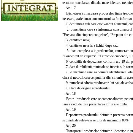
termocontractila sau din alte materiale care trebuie
Art. 17
Etichetarea si marcarea produselor finite trebuie s
necesare, astfel incat consumatorul sa fie informat 
1. denumirea sub care este vandut alimentul, con
2. o mentiune care sa informeze consumatorul asu
"Preparat din ciuperci congelate", "Preparat din ciu
3. cantitatea neta;
4. cantitatea neta fara lichid, dupa caz;
5. lista completa a ingredientelor, enumerate in 
"Concentrat de ciuperci", "Extract de ciuperci", "P
6. conditiile de depozitare, conform art. 19 din 
7. data durabilitatii minimale se inscrie sub forma "
8. o mentiune care sa permita identificarea lotulu
clara si necodificata cel putin a zilei si lunii, in ace
9. numele si adresa producatorului sau ale ambalat
10. tara de origine a produsului.
Art. 18
Pentru produsele care se comercializeaza pe terito
fara a exclude insa prezentarea lor in alte limbi.
Art. 19
Depozitarea produsului definit in prezenta norma s
si umiditate relativa a aerului de maximum 80% .
Art. 20
Transportul produselor definite si descrise in prez