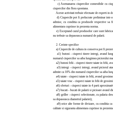
c) Asemanarea ciupercilor comestibile cu ciuperci
ciupercilor din flora spontana.
Aceste activitati trebuie efectuate de experti in 
d) Ciupercile pot fi prelucrate preliminar intr-o la
admise, cu conditia ca produsele respective sa fie
alimentara cuprinse in prezenta norma.
e) Exceptand cazul produselor care sunt fabricate 
nu trebuie sa depaseasca numarul de palarii.
2. Cerinte specifice
a) Ciupercile de cultura in conserva pot fi prezen
a1) butoni - ciuperci tinere intregi, avand lun
numarul ciupercilor sa aiba lungimea piciorului m
a2) butoni felii - ciuperci tinere taiate in felii, a
a3) intregi - ciuperci intregi, avand piciorul atasa
admite ca 10% din numarul ciupercilor sa aiba lung
a4) taiate - ciuperci taiate in felii, avand grosime
a5) taiate vrac - ciuperci taiate in felii de grosimi d
a6) sferturi - ciuperci taiate in 4 parti aproximati
a7) bucati - bucati de palarii si picioare avand d
a8) griller - ciuperci selectionate, cu palaria des
sa depaseasca diametrul palariei);
a9) orice alte forme de divizare, cu conditia ca pr
calitate si siguranta alimentara cuprinse in prezent