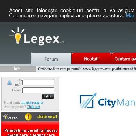
Acest site foloseşte cookie-uri pentru a vă asigura 
Continuarea navigării implică acceptarea acestora.
Mai 
Nou :
Info :
Legex.ro - portal de legislatie romaneasca. Un serviciu oferit g
Creându-vă un cont pe portalul www.legex.ro aveţi posibilitatea să fiţi
Info :
www.tntauto.ro - Managementul Integrat al Parcului Auto
Info :
Cauta coduri postale si prefixe telefonice nationale si internationale
E-
mail:
Parola:
Nu ai cont?
Inregistreaza-te
Ai uitat parola?
Click aici