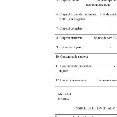
5. Ciuperci murate Solutie de apa cu sa
maximum 6% m/m
_______________________________________
6. Ciuperci in ulei de masline sau Ulei de maslin
in alte uleiuri vegetale
_______________________________________
7. Ciuperci congelate -
_______________________________________
8. Ciuperci sterilizate Solutie de sare 2
_______________________________________
9. Extract de ciuperci -
_______________________________________
10. Concentrat de ciuperci -
_______________________________________
11. Concentrat deshidratat de -
ciuperci
_______________________________________
12. Ciuperci in saramura Saramura - conce
_______________________________________
ANEXA 4
la norma
INGREDIENTE. LIMITE ADMI
_______________________________________