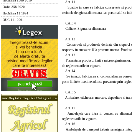
Hotărârea 1388 2010
Art. 11
Spatiile in care se fabrica conservele si produse
Ordin 358 2020
cerintele de igiena alimentara, iar personalul sa inde
Hotărârea 11 1994
OUG 111 2001
CAP. 4
Calitate. Siguranta alimentara
Art. 12
Conservele si produsele derivate din ciuperci come
respectiv in anexa nr. 6 la prezenta norma. Produse
Art. 13
Prezenta in produsul finit a microorganismelor, p
de reglementarile in vigoare.
Art. 14
Se interzic fabricarea si comercializarea conserve
peste limitele maxime admise prevazute prin reglem
CAP. 5
Ambalare, etichetare, marcare, depozitare si tran
Art. 15
Ambalajele care intra in contact cu alimentele d
reglementarile in vigoare.
Art. 16
Ambalajele de transport trebuie sa asigure integrit