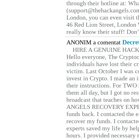
through their hotline at: W
(support@thehackangels.com
London, you can even visit th
46 Red Lion Street, London
really know their stuff! Don’
Decre
ANONIM a comentat
HIRE A GENUINE HAC
Hello everyone, The Cryptocu
individuals have lost their c
victim. Last October I was 
invest in Crypto. I made an i
their instructions. For TWO 
them all day, but I got no re
broadcast that teaches on h
ANGELS RECOVERY EXPERT. H
funds back. I contacted the 
recover my funds. I contact
experts saved my life by hel
hours. I provided necessary 