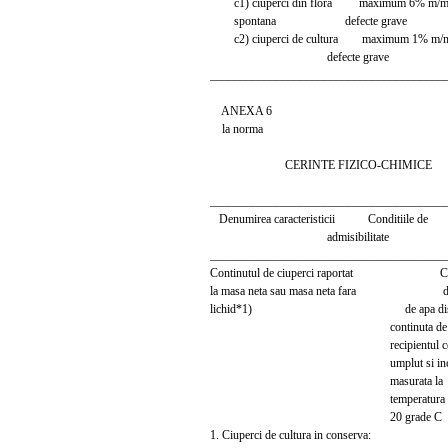
c1) ciuperci din flora maximum 6% m/m, 
spontana defecte grave
c2) ciuperci de cultura maximum 1% m/m, 
defecte grave
_______________________________________
ANEXA 6
la norma
CERINTE FIZICO-CHIMICE
_______________________________________
Denumirea caracteristicii Conditiile de M
admisibilitate
_______________________________________
Continutul de ciuperci raportat Calcul
la masa neta sau masa neta fara din 
lichid*1) de apa distil
continuta de
recipientul comp
umplut si inchi
masurata la
temperatura d
20 grade C
1. Ciuperci de cultura in conserva: