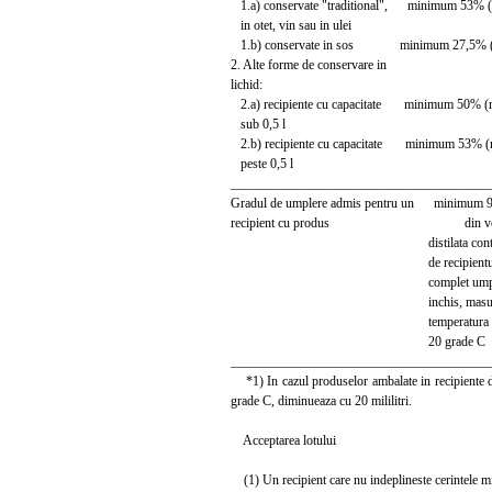
1.a) conservate "traditional", minimum 53% 
in otet, vin sau in ulei
1.b) conservate in sos minimum 27,5% 
2. Alte forme de conservare in
lichid:
2.a) recipiente cu capacitate minimum 50% (
sub 0,5 l
2.b) recipiente cu capacitate minimum 53% 
peste 0,5 l
_______________________________________
Gradul de umplere admis pentru un minimum
recipient cu produs din volum
distilata contin
de recipientu
complet umplut 
inchis, masurat 
temperatura d
20 grade C
_______________________________________
*1) In cazul produselor ambalate in recipiente din
grade C, diminueaza cu 20 mililitri.
Acceptarea lotului
(1) Un recipient care nu indeplineste cerintele m