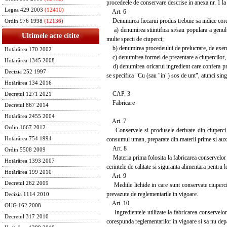
procedeele de conservare descrise in anexa nr. 1 la
Legea 429 2003
(12410)
Art. 6
Denumirea fiecarui produs trebuie sa indice corect 
Ordin 976 1998
(12136)
a) denumirea stiintifica si/sau populara a genulu
Ultimele acte citite
multe specii de ciuperci;
b) denumirea procedeului de prelucrare, de exemplu 
Hotărârea 170 2002
c) denumirea formei de prezentare a ciupercilor, d
Hotărârea 1345 2008
d) denumirea oricarui ingredient care confera pro
Decizia 252 1997
se specifica "Cu (sau "in") sos de unt", atunci singu
Hotărârea 134 2016
CAP. 3
Decretul 1271 2021
Fabricare
Decretul 867 2014
Hotărârea 2455 2004
Art. 7
Ordin 1667 2012
Conservele si produsele derivate din ciuperci co
consumul uman, preparate din materii prime si auxil
Hotărârea 754 1994
Art. 8
Ordin 5508 2009
Materia prima folosita la fabricarea conservelor s
Hotărârea 1393 2007
cerintele de calitate si siguranta alimentara pentru
Hotărârea 199 2010
Art. 9
Decretul 262 2009
Mediile lichide in care sunt conservate ciupercile
prevazute de reglementarile in vigoare.
Decizia 1114 2010
Art. 10
OUG 162 2008
Ingredientele utilizate la fabricarea conservelor 
Decretul 317 2010
corespunda reglementarilor in vigoare si sa nu de