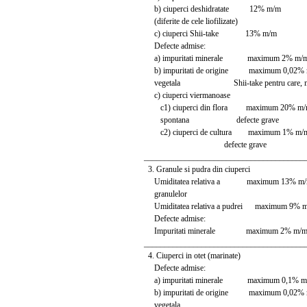
b) ciuperci deshidratate 12% m/m
(diferite de cele liofilizate)
c) ciuperci Shii-take 13% m/m
Defecte admise:
a) impuritati minerale maximum 2% m/
b) impuritati de origine maximum 0,02% m/
vegetala Shii-take pentru care, m
c) ciuperci viermanoase
c1) ciuperci din flora maximum 20% m/m, in
spontana defecte grave
c2) ciuperci de cultura maximum 1% m/m, 
defecte grave
_______________________________________
3. Granule si pudra din ciuperci
Umiditatea relativa a maximum 13% m
granulelor
Umiditatea relativa a pudrei maximum 9% 
Defecte admise:
Impuritati minerale maximum 2% m/
_______________________________________
4. Ciuperci in otet (marinate)
Defecte admise:
a) impuritati minerale maximum 0,1% m
b) impuritati de origine maximum 0,02%
vegetala