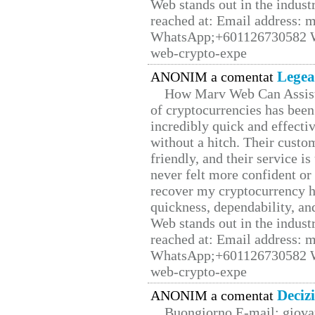
Web stands out in the indus
reached at: Email address:
WhatsApp;+601126730582 W
web-crypto-expe
Legea
ANONIM a comentat
How Marv Web Can Assist
of cryptocurrencies has be
incredibly quick and effecti
without a hitch. Their custo
friendly, and their service i
never felt more confident or
recover my cryptocurrency h
quickness, dependability, an
Web stands out in the indus
reached at: Email address:
WhatsApp;+601126730582 W
web-crypto-expe
Deciz
ANONIM a comentat
Buongiorno E-mail: giova