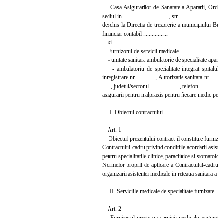
Casa Asigurarilor de Sanatate a Apararii, Ordini
sediul in ..............................., str. ....................
deschis la Directia de trezorerie a municipiului Bucu
financiar contabil ................,
si
Furnizorul de servicii medicale .........................
- unitate sanitara ambulatorie de specialitate apartinand
- ambulatoriu de specialitate integrat spitalului .......
inregistrare nr. ............, Autorizatie sanitara nr. ........
......, judetul/sectorul ...................., telefon .........
asigurarii pentru malpraxis pentru fiecare medic pe 
II. Obiectul contractului
Art. 1
Obiectul prezentului contract il constituie furniza
Contractului-cadru privind conditiile acordarii asis
pentru specialitatile clinice, paraclinice si stoma
Normelor proprii de aplicare a Contractului-cadru p
organizarii asistentei medicale in reteaua sanitara a 
III. Serviciile medicale de specialitate furnizate
Art. 2
Furnizorul presteaza servicii medicale asiguratil