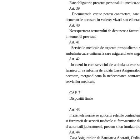
Este obligatorie prezenta personalului medico-sanit
Art. 39
Documentele cerute pentru contractare, care nece
demersurile necesare in vederea vizarii sau eliberari
Art. 40
Nerespectarea termenului de depunere a facturii si
in termenul prevazut.
Art. 41
Serviciile medicale de urgenta prespitalicesti si
ambulanta catre unitatea la care asiguratul este anga
Art. 42
In cazul in care serviciul de ambulanta este solic
furnizorul va informa de indata Casa Asigurarilor 
necesare, mergand pana la nedecontarea contravalo
serviciilor medicale.
CAP. 7
Dispozitii finale
Art. 43
Prezentele norme se aplica in relatiile contractual
si furnizorii de servicii medicale si farmaceutice di
si autoritatii judecatoresti, precum si cu furnizorii
Art. 44
Casa Asigurarilor de Sanatate a Apararii, Ordinii 