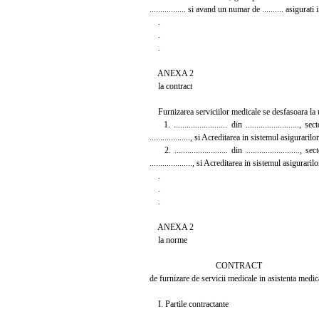
................. si avand un numar de .......... asigurati
.
.
.
ANEXA 2
la contract
Furnizarea serviciilor medicale se desfasoara la ur
1. ......................... din ........................., s
..................., si Acreditarea in sistemul asigurarilor s
2. ......................... din ........................., s
...................., si Acreditarea in sistemul asigurarilor 
.
.
.
ANEXA 2
la norme
CONTRACT
de furnizare de servicii medicale in asistenta medica
I. Partile contractante