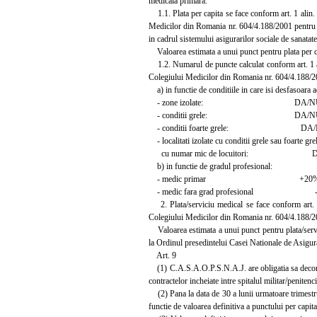
medicala primara.
1.1. Plata per capita se face conform art. 1 alin. 
Medicilor din Romania nr. 604/4.188/2001 pentru a
in cadrul sistemului asigurarilor sociale de sanatat
Valoarea estimata a unui punct pentru plata per capita
1.2. Numarul de puncte calculat conform art. 1 alin
Colegiului Medicilor din Romania nr. 604/4.188/20
a) in functie de conditiile in care isi desfasoara a
- zone izolate: DA/NU ...
- conditii grele: DA/NU ...
- conditii foarte grele: DA/NU .
- localitati izolate cu conditii grele sau foarte gre
cu numar mic de locuitori: DA/NU
b) in functie de gradul profesional:
- medic primar +20%
- medic fara grad profesional -1
2. Plata/serviciu medical se face conform art. 1 
Colegiului Medicilor din Romania nr. 604/4.188/2
Valoarea estimata a unui punct pentru plata/servici
la Ordinul presedintelui Casei Nationale de Asigur
Art. 9
(1) C.A.S.A.O.P.S.N.A.J. are obligatia sa decontez
contractelor incheiate intre spitalul militar/peniten
(2) Pana la data de 30 a lunii urmatoare trimestrul
functie de valoarea definitiva a punctului per capit