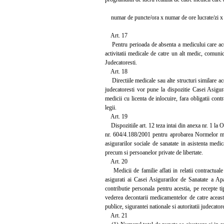
numar de puncte/ora x numar de ore lucrate/zi x 
Art. 17
Pentru perioada de absenta a medicului care acorda
activitatii medicale de catre un alt medic, comuni
Judecatoresti.
Art. 18
Directiile medicale sau alte structuri similare acest
judecatoresti vor pune la dispozitie Casei Asigura
medicii cu licenta de inlocuire, fara obligatii contr
legii.
Art. 19
Dispozitiile art. 12 teza intai din anexa nr. 1 la 
nr. 604/4.188/2001 pentru aprobarea Normelor meto
asigurarilor sociale de sanatate in asistenta medica
precum si persoanelor private de libertate.
Art. 20
Medicii de familie aflati in relatii contractuale 
asigurati ai Casei Asigurarilor de Sanatate a Apa
contributie personala pentru acestia, pe recepte t
vederea decontarii medicamentelor de catre aceasta 
publice, sigurantei nationale si autoritatii judecatore
Art. 21