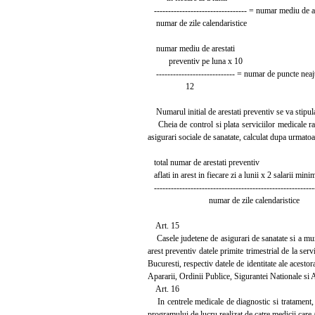
--------------------------------- = numar mediu de a
numar de zile calendaristice
numar mediu de arestati
preventiv pe luna x 10
---------------------------- = numar de puncte neaj
12
Numarul initial de arestati preventiv se va stipula 
Cheia de control si plata serviciilor medicale ra
asigurari sociale de sanatate, calculat dupa urmato
total numar de arestati preventiv
aflati in arest in fiecare zi a lunii x 2 salarii min
---------------------------------------------------------
numar de zile calendaristice
Art. 15
Casele judetene de asigurari de sanatate si a munic
arest preventiv datele primite trimestrial de la serv
Bucuresti, respectiv datele de identitate ale acesto
Apararii, Ordinii Publice, Sigurantei Nationale si A
Art. 16
In centrele medicale de diagnostic si tratament, i
programului de lucru realizat de catre medicii car