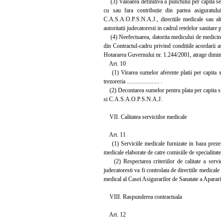
(3) Valoarea definitiva a punctului per capita se
cu sau fara contributie din partea asiguratului
C.A.S.A.O.P.S.N.A.J., directiile medicale sau alte
autoritatii judecatoresti in cadrul retelelor sanitar
(4) Neefectuarea, datorita medicului de medicina g
din Contractul-cadru privind conditiile acordarii a
Hotararea Guvernului nr. 1.244/2001, atrage diminua
Art. 10
(1) Virarea sumelor aferente platii per capita si p
trezoreria ...................... .
(2) Decontarea sumelor pentru plata per capita si
si C.A.S.A.O.P.S.N.A.J.
VII. Calitatea serviciilor medicale
Art. 11
(1) Serviciile medicale furnizate in baza prezentu
medicale elaborate de catre comisiile de specialita
(2) Respectarea criteriilor de calitate a servicii
judecatoresti va fi controlata de directiile medicale
medical al Casei Asigurarilor de Sanatate a Aparari
VIII. Raspunderea contractuala
Art. 12