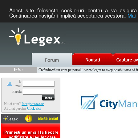
Acest site foloseşte cookie-uri pentru a vă asigura 
Continuarea navigării implică acceptarea acestora.
Mai 
Nou :
Info :
Legex.ro - portal de legislatie romaneasca. Un serviciu oferit g
Creându-vă un cont pe portalul www.legex.ro aveţi posibilitatea să fiţi
Info :
www.tntauto.ro - Managementul Integrat al Parcului Auto
Info :
Cauta coduri postale si prefixe telefonice nationale si internationale
E-
mail:
Parola:
Nu ai cont?
Inregistreaza-te
Ai uitat parola?
Click aici