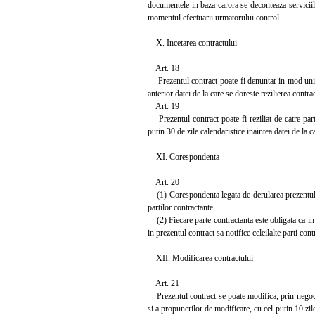
documentele in baza carora se deconteaza serviciil
momentul efectuarii urmatorului control.
X. Incetarea contractului
Art. 18
Prezentul contract poate fi denuntat in mod unilate
anterior datei de la care se doreste rezilierea contra
Art. 19
Prezentul contract poate fi reziliat de catre partil
putin 30 de zile calendaristice inaintea datei de la c
XI. Corespondenta
Art. 20
(1) Corespondenta legata de derularea prezentului 
partilor contractante.
(2) Fiecare parte contractanta este obligata ca in 
in prezentul contract sa notifice celeilalte parti co
XII. Modificarea contractului
Art. 21
Prezentul contract se poate modifica, prin negociere 
si a propunerilor de modificare, cu cel putin 10 zil