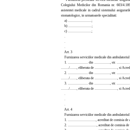
Colegiului Medicilor din Romania nr. 603/4.189
asistentei medicale in cadrul sistemului asigurarilo
stomatologice, in urmatoarele specialitati:
a) ...........................;
b) ...........................;
c) ...........................;
.
.
.
Art. 3
Furnizarea serviciilor medicale din ambulatoriul de 
1. ....................... din .................., str. ...........
........./........, eliberata de .........................., si 
2. ....................... din .................., str. ...........
........./........, eliberata de .........................., si 
3. ....................... din .................., str. ...........
........./........, eliberata de .........................., si 
.
.
.
Art. 4
Furnizarea serviciilor medicale din ambulatoriul de 
1. ................................, acreditat de comisia de acredit
2. ................................., acreditat de comisia de acredi