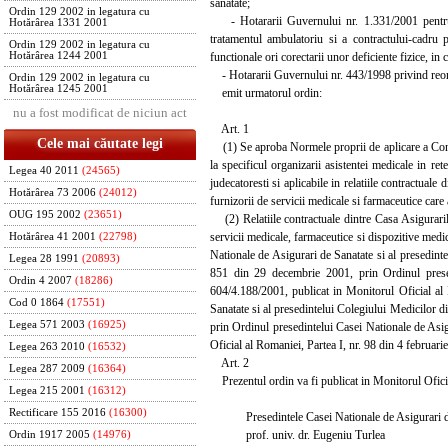
sanatate;
Ordin 129 2002 in legatura cu
- Hotararii Guvernului nr. 1.331/2001 pentru ap
Hotărârea 1331 2001
tratamentul ambulatoriu si a contractului-cadru pr
Ordin 129 2002 in legatura cu
functionale ori corectarii unor deficiente fizice, in 
Hotărârea 1244 2001
- Hotararii Guvernului nr. 443/1998 privind reorgan
Ordin 129 2002 in legatura cu
Hotărârea 1245 2001
emit urmatorul ordin:
nu a fost modificat de niciun act
Art. 1
Cele mai căutate legi
(1) Se aproba Normele proprii de aplicare a Contrac
la specificul organizarii asistentei medicale in rete
Legea 40 2011
(24565)
judecatoresti si aplicabile in relatiile contractuale
Hotărârea 73 2006
(24012)
furnizorii de servicii medicale si farmaceutice care 
OUG 195 2002
(23651)
(2) Relatiile contractuale dintre Casa Asigurarilor
servicii medicale, farmaceutice si dispozitive med
Hotărârea 41 2001
(22798)
Nationale de Asigurari de Sanatate si al presedint
Legea 28 1991
(20893)
851 din 29 decembrie 2001, prin Ordinul presed
Ordin 4 2007
(18286)
604/4.188/2001, publicat in Monitorul Oficial al
Cod 0 1864
(17551)
Sanatate si al presedintelui Colegiului Medicilor d
Legea 571 2003
(16925)
prin Ordinul presedintelui Casei Nationale de Asi
Oficial al Romaniei, Partea I, nr. 98 din 4 februari
Legea 263 2010
(16532)
Art. 2
Legea 287 2009
(16364)
Prezentul ordin va fi publicat in Monitorul Oficia
Legea 215 2001
(16312)
Rectificare 155 2016
(16300)
Presedintele Casei Nationale de Asigurari de
prof. univ. dr. Eugeniu Turlea
Ordin 1917 2005
(14976)