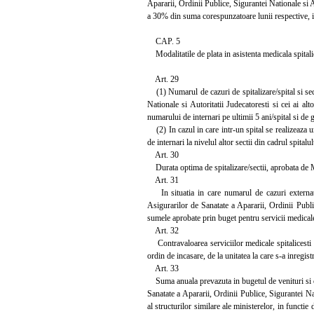
Apararii, Ordinii Publice, Sigurantei Nationale si A
a 30% din suma corespunzatoare lunii respective, in
CAP. 5
Modalitatile de plata in asistenta medicala spital
Art. 29
(1) Numarul de cazuri de spitalizare/spital si sect
Nationale si Autoritatii Judecatoresti si cei ai alt
numarului de internari pe ultimii 5 ani/spital si de 
(2) In cazul in care intr-un spital se realizeaza u
de internari la nivelul altor sectii din cadrul spitalu
Art. 30
Durata optima de spitalizare/sectii, aprobata de Min
Art. 31
In situatia in care numarul de cazuri externate 
Asigurarilor de Sanatate a Apararii, Ordinii Publi
sumele aprobate prin buget pentru servicii medicale 
Art. 32
Contravaloarea serviciilor medicale spitalicesti a
ordin de incasare, de la unitatea la care s-a inregis
Art. 33
Suma anuala prevazuta in bugetul de venituri si ch
Sanatate a Apararii, Ordinii Publice, Sigurantei Nat
al structurilor similare ale ministerelor, in functi