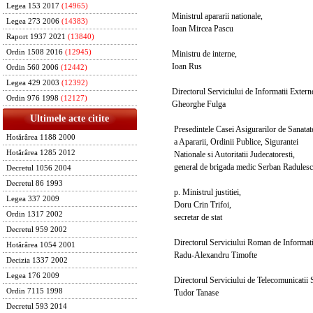
Legea 153 2017
(14965)
Ministrul apararii nationale,
Legea 273 2006
(14383)
Ioan Mircea Pascu
Raport 1937 2021
(13840)
Ordin 1508 2016
(12945)
Ministru de interne,
Ioan Rus
Ordin 560 2006
(12442)
Legea 429 2003
(12392)
Directorul Serviciului de Informatii Extern
Ordin 976 1998
(12127)
Gheorghe Fulga
Ultimele acte citite
Presedintele Casei Asigurarilor de Sanatat
Hotărârea 1188 2000
a Apararii, Ordinii Publice, Sigurantei
Hotărârea 1285 2012
Nationale si Autoritatii Judecatoresti,
general de brigada medic Serban Radules
Decretul 1056 2004
Decretul 86 1993
p. Ministrul justitiei,
Legea 337 2009
Doru Crin Trifoi,
Ordin 1317 2002
secretar de stat
Decretul 959 2002
Directorul Serviciului Roman de Informati
Hotărârea 1054 2001
Radu-Alexandru Timofte
Decizia 1337 2002
Legea 176 2009
Directorul Serviciului de Telecomunicatii S
Ordin 7115 1998
Tudor Tanase
Decretul 593 2014