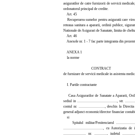
asiguratilor de catre furnizorii de servicii medicale
ordonatorul principal de credite.
Art. 45
Recuperarea sumelor pentru asiguratii care vireaza 
reteaua sanitara a apararii, ordinii publice, siguran
Nationale de Asigurari de Sanatate, limita de cheltui
Art. 46
Anexele nr. 1 - 7 fac parte integranta din prezen
ANEXA 1
la norme
CONTRACT
de furnizare de servicii medicale in asistenta medi
I. Partile contractante
Casa Asigurarilor de Sanatate a Apararii, Ordini
sediul in ............................................, str. ......
contul nr. ............................., deschis la Dir
general adjunct economic/director financiar contabil ...........
si
Spitalul militar/Penitenciarul ...................
............................................, cu Autorizatia 
......................... nr. .............., judetul ........