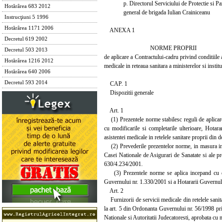
p. Directorul Serviciului de Protectie si Pa
Hotărârea 683 2012
general de brigada Iulian Crainiceanu
Instrucţiuni 5 1996
Hotărârea 1171 2006
ANEXA 1
Decretul 619 2002
NORME PROPRII
Decretul 503 2013
de aplicare a Contractului-cadru privind conditiile a
Hotărârea 1216 2012
medicale in reteaua sanitara a ministerelor si institu
Hotărârea 640 2006
Decretul 593 2014
CAP. 1
Dispozitii generale
Art. 1
(1) Prezentele norme stabilesc reguli de aplicar
cu modificarile si completarile ulterioare, Hotar
asistentei medicale in retelele sanitare proprii din d
(2) Prevederile prezentelor norme, in masura in c
Casei Nationale de Asigurari de Sanatate si ale p
630/4.234/2001.
(3) Prezentele norme se aplica incepand cu data
Guvernului nr. 1.330/2001 si a Hotararii Guvernul
Art. 2
Furnizorii de servicii medicale din retelele sanitar
la art. 5 din Ordonanta Guvernului nr. 56/1998 priv
Nationale si Autoritatii Judecatoresti, aprobata cu