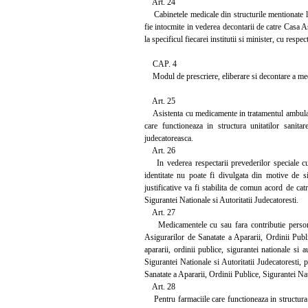
Art. 24
Cabinetele medicale din structurile mentionate la 
fie intocmite in vederea decontarii de catre Casa As
la specificul fiecarei institutii si minister, cu respec
CAP. 4
Modul de prescriere, eliberare si decontare a medi
Art. 25
Asistenta cu medicamente in tratamentul ambulator
care functioneaza in structura unitatilor sanita
judecatoreasca.
Art. 26
In vederea respectarii prevederilor speciale cupr
identitate nu poate fi divulgata din motive de si
justificative va fi stabilita de comun acord de catr
Sigurantei Nationale si Autoritatii Judecatoresti.
Art. 27
Medicamentele cu sau fara contributie personala
Asigurarilor de Sanatate a Apararii, Ordinii Publi
apararii, ordinii publice, sigurantei nationale si a
Sigurantei Nationale si Autoritatii Judecatoresti, 
Sanatate a Apararii, Ordinii Publice, Sigurantei Nat
Art. 28
Pentru farmaciile care functioneaza in structura u