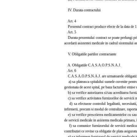
IV. Durata contractului
Art. 4
Prezentul contract produce efecte de la data de 1
Art. 5
Durata prezentului contract se poate prelungi prin a
acordarii asistentei medicale in cadrul sistemului a
V. Obligatiile partilor contractante
A. Obligatiile C.A.S.A.O.P.S.N.A.J.
Art. 6
C.A.S.A.O.P.S.N.A.J. are urmatoarele obligatii
a) sa plateasca spitalului sumele cuvenite pentru ac
gestionata de acest spital, pe baza facturilor emise 
b) sa verifice autorizarea si/sau acreditarea furni
c) sa verifice activitatea furnizorilor de servicii 
d) sa efectueze controlul legalitatii, necesitatii, 
infirmerii, precum si modul de centralizare, raportar
e) sa verifice prescrierea medicamentelor cu sau fa
de servicii medicale in asistenta medicala primara, 
f) sa comunice furnizorului de servicii medicale, 
contributiei ce revine ca obligatie de plata asiguratu
g) sa informeze furnizorul de servicii medicale in