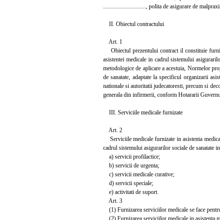
............................., polita de asigurare de malpraxis nr
II. Obiectul contractului
Art. 1
Obiectul prezentului contract il constituie furni
asistentei medicale in cadrul sistemului asigurari
metodologice de aplicare a acestuia, Normelor propr
de sanatate, adaptate la specificul organizarii asis
nationale si autoritatii judecatoresti, precum si d
generala din infirmerii, conform Hotararii Guvernulu
III. Serviciile medicale furnizate
Art. 2
Serviciile medicale furnizate in asistenta medicala
cadrul sistemului asigurarilor sociale de sanatate i
a) servicii profilactice;
b) servicii de urgenta;
c) servicii medicale curative;
d) servicii speciale;
e) activitati de suport.
Art. 3
(1) Furnizarea serviciilor medicale se face pentru a
(2) Furnizarea serviciilor medicale in asistenta me