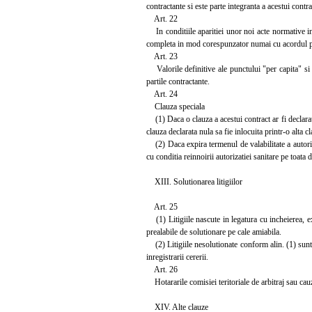
contractante si este parte integranta a acestui contra
Art. 22
In conditiile aparitiei unor noi acte normative in 
completa in mod corespunzator numai cu acordul pa
Art. 23
Valorile definitive ale punctului "per capita" si 
partile contractante.
Art. 24
Clauza speciala
(1) Daca o clauza a acestui contract ar fi declarata 
clauza declarata nula sa fie inlocuita printr-o alta 
(2) Daca expira termenul de valabilitate a autorizat
cu conditia reinnoirii autorizatiei sanitare pe toata d
XIII. Solutionarea litigiilor
Art. 25
(1) Litigiile nascute in legatura cu incheierea, ex
prealabile de solutionare pe cale amiabila.
(2) Litigiile nesolutionate conform alin. (1) sunt
inregistrarii cererii.
Art. 26
Hotararile comisiei teritoriale de arbitraj sau cauze
XIV. Alte clauze