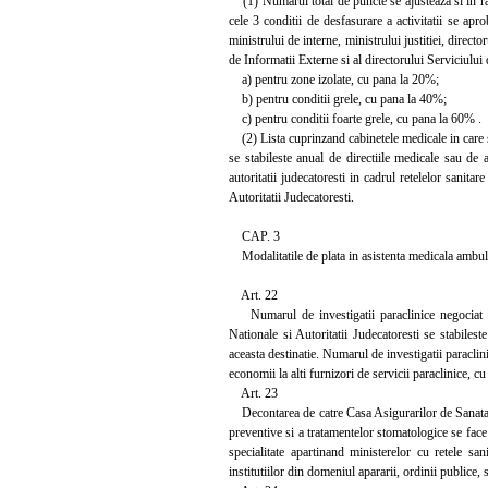
(1) Numarul total de puncte se ajusteaza si in rapor
cele 3 conditii de desfasurare a activitatii se ap
ministrului de interne, ministrului justitiei, direc
de Informatii Externe si al directorului Serviciului 
a) pentru zone izolate, cu pana la 20%;
b) pentru conditii grele, cu pana la 40%;
c) pentru conditii foarte grele, cu pana la 60% .
(2) Lista cuprinzand cabinetele medicale in care s
se stabileste anual de directiile medicale sau de al
autoritatii judecatoresti in cadrul retelelor sanit
Autoritatii Judecatoresti.
CAP. 3
Modalitatile de plata in asistenta medicala ambulato
Art. 22
Numarul de investigatii paraclinice negociat int
Nationale si Autoritatii Judecatoresti se stabiles
aceasta destinatie. Numarul de investigatii paraclin
economii la alti furnizori de servicii paraclinice, c
Art. 23
Decontarea de catre Casa Asigurarilor de Sanatate 
preventive si a tratamentelor stomatologice se face 
specialitate apartinand ministerelor cu retele san
institutiilor din domeniul apararii, ordinii publice, s