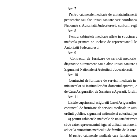
Art. 7
Pentru cabinetele medicale de unitate/infirmerii co
penitenciar sau alte unitati sanitare care coordonea
Nationale si Autoritatii Judecatoresti, conform regl
Art. 8
Pentru cabinetele medicale aflate in structura ce
medicala primara se incheie de reprezentantul le
Autoritatii Judecatoresti.
Art. 9
Contractul de furnizare de servicii medicale in
diagnostic si tratament sau a altor unitati sanitare
Sigurantei Nationale si Autoritatii Judecatoresti.
Art. 10
Contractul de furnizare de servicii medicale in as
ministerelor si institutiilor din domeniul apararii, o
de Casa Asigurarilor de Sanatate a Apararii, Ordinii
Art. 11
Listele cuprinzand asiguratii Casei Asigurarilor de
contractul de furnizare de servicii medicale in asis
ordinii publice, sigurantei nationale si autoritatii
a) pentru cabinetele medicale de unitate/infirmerii l
si de catre reprezentantul legal al unitatii sanitare
aduce la cunostinta medicului de familie de la care a
b) pentru cabinetele medicale care functioneaza in 