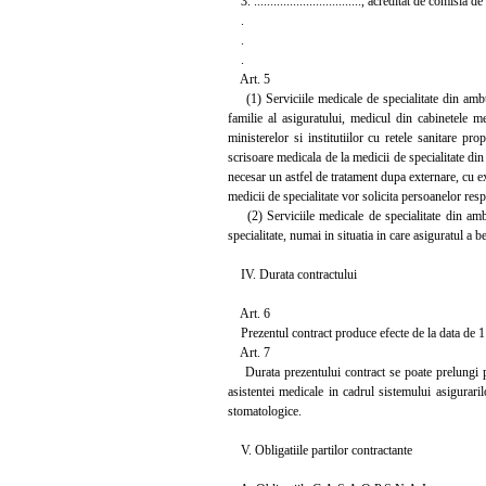
3. ................................., acreditat de comisia de acredi
.
.
.
Art. 5
(1) Serviciile medicale de specialitate din ambul
familie al asiguratului, medicul din cabinetele me
ministerelor si institutiilor cu retele sanitare pr
scrisoare medicala de la medicii de specialitate din 
necesar un astfel de tratament dupa externare, cu exc
medicii de specialitate vor solicita persoanelor resp
(2) Serviciile medicale de specialitate din ambul
specialitate, numai in situatia in care asiguratul a b
IV. Durata contractului
Art. 6
Prezentul contract produce efecte de la data de 1
Art. 7
Durata prezentului contract se poate prelungi prin
asistentei medicale in cadrul sistemului asigurarilo
stomatologice.
V. Obligatiile partilor contractante