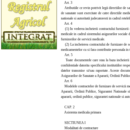
Art. 3
Atributiile ce revin potrivit legii directiilor de s
de sanatate sunt exercitate de catre directiile medic
nationale si autoritatii judecatoresti in cadrul retele
Art. 4
(1) In vederea incheierii contractului furnizorii 
medicale in cadrul sistemului asigurarilor sociale de
furnizorilor de servicii medicale.
(2) La incheierea contractului de furnizare de ser
medicamentelor cu si fara contributie personala in t
Art. 5
Toate documentele care stau la baza incheierii si
confidentiale datorita specificului institutiilor resp
datelor transmise si/sau raportate. Aceste docume
Asigurarilor de Sanatate a Apararii, Ordinii Publice,
Art. 6
Modelele contractelor de furnizare de servicii medi
Apararii, Ordinii Publice, Sigurantei Nationale si 
apararii, ordinii publice, sigurantei nationale si auto
CAP. 2
Asistenta medicala primara
SECTIUNEA I
Modalitati de contractare