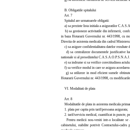
B. Obligatiile spitalului
Art. 7
Spitalul are urmatoarele obligatii:
a) sa prezinte lista initiala a asiguratilor C.A.S.A.
b) sa gestioneze activitatile din infirmerii, conf
in baza Hotararii Guvernului nr. 443/1998, cu mod
Directia de asistenta medicala din cadrul Ministeru
c) sa asigure confidentialitatea datelor rezultate d
d) sa centralizeze documentele justificative lun
nationale si al presedintelui C.A.S.A.O.P.S.N.A.J.,
e) sa indrume si sa verifice corectitudinea actului
f) sa verifice modul in care se asigura acordarea 
g) sa utilizeze in mod eficient sumele obtinute 
Hotararii Guvernului nr. 443/1998, cu modificarile 
VI. Modalitati de plata
Art. 8
Modalitatile de plata in asistenta medicala primar
1. plata per capita prin tarif/persoana asigurata;
2. tarif/serviciu medical, cuantificat in puncte, pen
Pentru medicii nou-veniti intr-o localitate se a
cabinetului, stabilite potrivit Contractului-cadru 