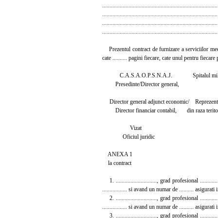
...............................................................................
...............................................................................
...............................................................................
...............................................................................
Prezentul contract de furnizare a serviciilor medical
cate .......... pagini fiecare, cate unul pentru fiecare
C.A.S.A.O.P.S.N.A.J. Spitalul militar
Presedinte/Director general,
Director general adjunct economic/ Reprezentant
Director financiar contabil, din raza teritoria
Vizat
Oficiul juridic
ANEXA 1
la contract
1. ............................, grad profesional ............
................. si avand un numar de .......... asigurati
2. ............................, grad profesional ............
................. si avand un numar de .......... asigurati
3. ............................, grad profesional ............