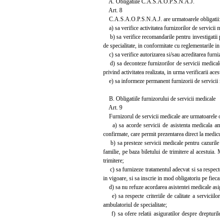
A. Obligatiile C.A.S.A.O.P.S.N.A.J.
Art. 8
C.A.S.A.O.P.S.N.A.J. are urmatoarele obligatii
a) sa verifice activitatea furnizorilor de servicii 
b) sa verifice recomandarile pentru investigatii p
de specialitate, in conformitate cu reglementarile in
c) sa verifice autorizarea si/sau acreditarea furni
d) sa deconteze furnizorilor de servicii medicale c
privind activitatea realizata, in urma verificarii aces
e) sa informeze permanent furnizorii de servicii me
B. Obligatiile furnizorului de servicii medicale
Art. 9
Furnizorul de servicii medicale are urmatoarele ob
a) sa acorde servicii de asistenta medicala ambul
confirmate, care permit prezentarea direct la medicu
b) sa presteze servicii medicale pentru cazurile 
familie, pe baza biletului de trimitere al acestuia.
trimitere;
c) sa furnizeze tratamentul adecvat si sa respect
in vigoare, si sa inscrie in mod obligatoriu pe fie
d) sa nu refuze acordarea asistentei medicale asigur
e) sa respecte criteriile de calitate a serviciilor 
ambulatoriul de specialitate;
f) sa ofere relatii asiguratilor despre drepturile