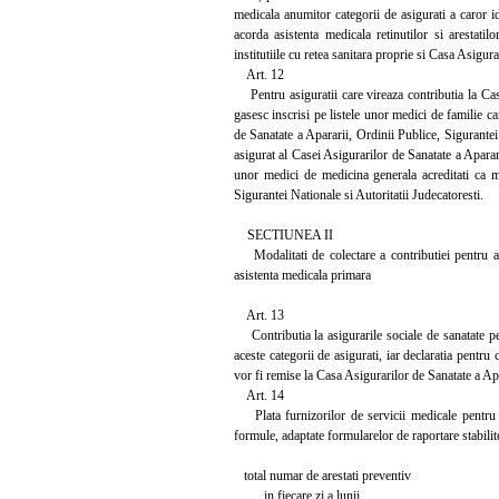
medicala anumitor categorii de asigurati a caror i
acorda asistenta medicala retinutilor si arestati
institutiile cu retea sanitara proprie si Casa Asigur
Art. 12
Pentru asiguratii care vireaza contributia la Casa
gasesc inscrisi pe listele unor medici de familie c
de Sanatate a Apararii, Ordinii Publice, Sigurantei 
asigurat al Casei Asigurarilor de Sanatate a Aparari
unor medici de medicina generala acreditati ca me
Sigurantei Nationale si Autoritatii Judecatoresti.
SECTIUNEA II
Modalitati de colectare a contributiei pentru asig
asistenta medicala primara
Art. 13
Contributia la asigurarile sociale de sanatate pen
aceste categorii de asigurati, iar declaratia pentru
vor fi remise la Casa Asigurarilor de Sanatate a Apa
Art. 14
Plata furnizorilor de servicii medicale pentru a
formule, adaptate formularelor de raportare stabilit
total numar de arestati preventiv
in fiecare zi a lunii