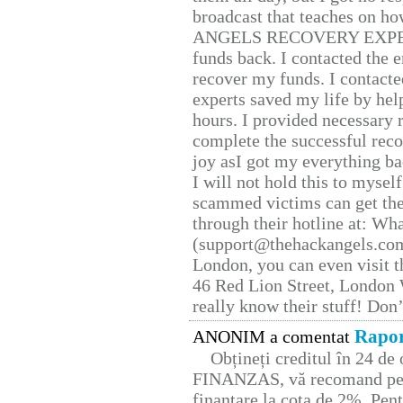
broadcast that teaches on h
ANGELS RECOVERY EXPERT. H
funds back. I contacted the 
recover my funds. I contact
experts saved my life by hel
hours. I provided necessary 
complete the successful reco
joy asI got my everything bac
I will not hold this to myself
scammed victims can get the
through their hotline at: W
(support@thehackangels.com
London, you can even visit th
46 Red Lion Street, London
really know their stuff! Don’
Rapor
ANONIM a comentat
Obțineți creditul în 24 d
FINANZAS, vă recomand pent
finanțare la cota de 2%. Pent