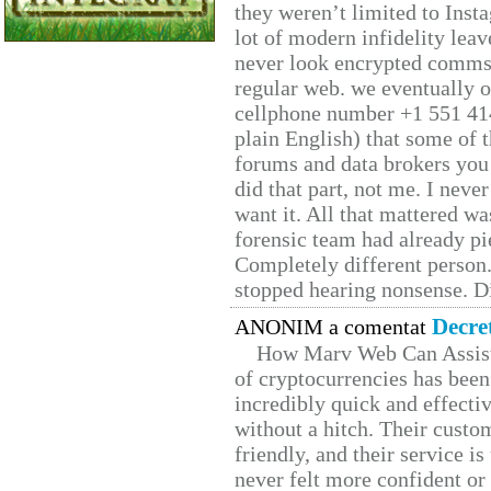
they weren’t limited to Inst
lot of modern infidelity leav
never look encrypted comms, 
regular web. we eventually 
cellphone number +1 551 41
plain English) that some of t
forums and data brokers you 
did that part, not me. I neve
want it. All that mattered w
forensic team had already pie
Completely different person
stopped hearing nonsense. Di
Decre
ANONIM a comentat
How Marv Web Can Assist
of cryptocurrencies has be
incredibly quick and effecti
without a hitch. Their custo
friendly, and their service i
never felt more confident or