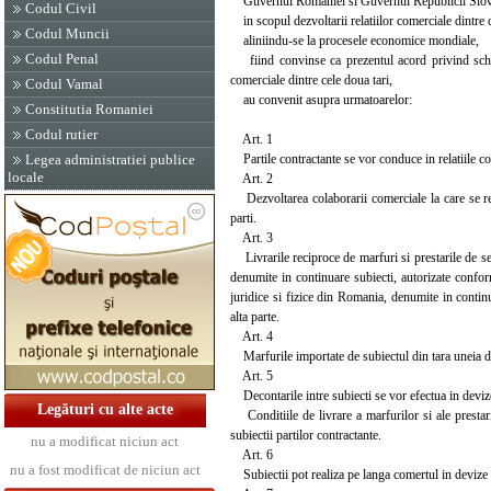
Guvernul Romaniei si Guvernul Republicii Slovace
Codul Civil
in scopul dezvoltarii relatiilor comerciale dintre c
Codul Muncii
aliniindu-se la procesele economice mondiale,
Codul Penal
fiind convinse ca prezentul acord privind schimbu
comerciale dintre cele doua tari,
Codul Vamal
au convenit asupra urmatoarelor:
Constitutia Romaniei
Codul rutier
Art. 1
Partile contractante se vor conduce in relatiile c
Legea administratiei publice
locale
Art. 2
Dezvoltarea colaborarii comerciale la care se refe
parti.
Art. 3
Livrarile reciproce de marfuri si prestarile de ser
denumite in continuare subiecti, autorizate confor
juridice si fizice din Romania, denumite in continu
alta parte.
Art. 4
Marfurile importate de subiectul din tara uneia dintr
Art. 5
Decontarile intre subiecti se vor efectua in devize 
Legături cu alte acte
Conditiile de livrare a marfurilor si ale prestaril
subiectii partilor contractante.
nu a modificat niciun act
Art. 6
nu a fost modificat de niciun act
Subiectii pot realiza pe langa comertul in devize co