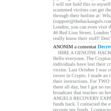
I will not hold this to myself
scammed victims can get the
through their hotline at: W
(support@thehackangels.com
London, you can even visit th
46 Red Lion Street, London
really know their stuff! Don’
Decre
ANONIM a comentat
HIRE A GENUINE HAC
Hello everyone, The Cryptocu
individuals have lost their c
victim. Last October I was 
invest in Crypto. I made an i
their instructions. For TWO 
them all day, but I got no re
broadcast that teaches on h
ANGELS RECOVERY EXPERT. H
funds back. I contacted the 
recover my funds. I contact