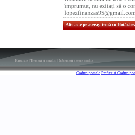
împrumut, nu ezitați să o con
lopezfinanzas95@gmail.co
Alte acte pe aceeaşi temă cu Hotărâre
Harta site
|
Termeni si conditii
|
Informatii despre cookie
Coduri postale
Prefixe si Coduri po