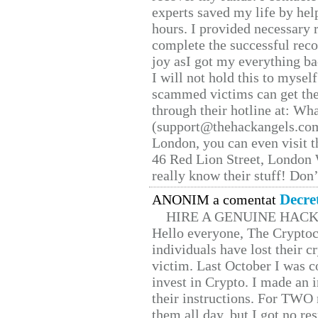
experts saved my life by hel
hours. I provided necessary 
complete the successful reco
joy asI got my everything bac
I will not hold this to myself
scammed victims can get the
through their hotline at: W
(support@thehackangels.com
London, you can even visit th
46 Red Lion Street, London
really know their stuff! Don’
Decre
ANONIM a comentat
HIRE A GENUINE HAC
Hello everyone, The Cryptocu
individuals have lost their c
victim. Last October I was 
invest in Crypto. I made an i
their instructions. For TWO 
them all day, but I got no re