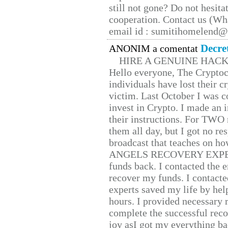
still not gone? Do not hesita
cooperation. Contact us (W
email id : sumitihomelend
Decre
ANONIM a comentat
HIRE A GENUINE HAC
Hello everyone, The Cryptocu
individuals have lost their c
victim. Last October I was 
invest in Crypto. I made an i
their instructions. For TWO 
them all day, but I got no re
broadcast that teaches on h
ANGELS RECOVERY EXPERT. H
funds back. I contacted the 
recover my funds. I contact
experts saved my life by hel
hours. I provided necessary 
complete the successful reco
joy asI got my everything bac