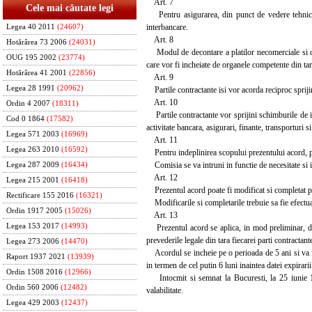
Art. 7
Cele mai căutate legi
Pentru asigurarea, din punct de vedere tehnic a pl
interbancare.
Legea 40 2011
(24607)
Art. 8
Hotărârea 73 2006
(24031)
Modul de decontare a platilor necomerciale si de 
OUG 195 2002
(23774)
care vor fi incheiate de organele competente din tari
Hotărârea 41 2001
(22856)
Art. 9
Legea 28 1991
(20962)
Partile contractante isi vor acorda reciproc sprijin
Art. 10
Ordin 4 2007
(18311)
Partile contractante vor sprijini schimburile de in
Cod 0 1864
(17582)
activitate bancara, asigurari, finante, transporturi s
Legea 571 2003
(16969)
Art. 11
Legea 263 2010
(16592)
Pentru indeplinirea scopului prezentului acord, par
Comisia se va intruni in functie de necesitate si
Legea 287 2009
(16434)
Art. 12
Legea 215 2001
(16418)
Prezentul acord poate fi modificat si completat pr
Rectificare 155 2016
(16321)
Modificarile si completarile trebuie sa fie efectua
Ordin 1917 2005
(15026)
Art. 13
Legea 153 2017
(14993)
Prezentul acord se aplica, in mod preliminar, din
prevederile legale din tara fiecarei parti contractant
Legea 273 2006
(14470)
Acordul se incheie pe o perioada de 5 ani si va fi,
Raport 1937 2021
(13939)
in termen de cel putin 6 luni inaintea datei expirarii 
Ordin 1508 2016
(12966)
Intocmit si semnat la Bucuresti, la 25 iunie 1
Ordin 560 2006
(12482)
valabilitate.
Legea 429 2003
(12437)