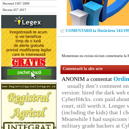
Decretul 1567 2009
Decizia 457 2017
COMENTARII la Hotărârea 543/19
Momentan nu exista niciun comentariu la 
Comentarii la alte acte
Ordin
ANONIM a comentat
usually don’t comment on t
version: hired the dark web 
CyberH4cks. com paid about 
court, still worth it. Longer
(including the kids) that I ch
Meanwhile I had suspicions 
military grade hackers at Cy