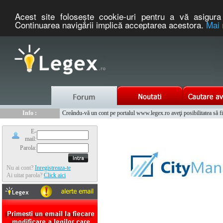
Acest site foloseşte cookie-uri pentru a vă asigura 
Continuarea navigării implică acceptarea acestora.
Mai 
Nou :
Legex.ro - portal de legislatie romaneasca. Un serviciu oferit g
Info :
Creându-vă un cont pe portalul www.legex.ro aveţi posibilitatea să fiţi
Info :
www.tntauto.ro - Managementul Integrat al Parcului Auto
E-
mail:
Parola:
Nu ai cont?
Inregistreaza-te
Ai uitat parola?
Click aici