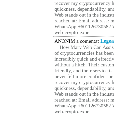
recover my cryptocurrency h
quickness, dependability, an
Web stands out in the indus
reached at: Email address:
WhatsApp;+601126730582 W
web-crypto-expe
Legea
ANONIM a comentat
How Marv Web Can Assist
of cryptocurrencies has be
incredibly quick and effecti
without a hitch. Their custo
friendly, and their service i
never felt more confident or
recover my cryptocurrency h
quickness, dependability, an
Web stands out in the indus
reached at: Email address:
WhatsApp;+601126730582 W
web-crypto-expe