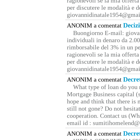
ragionevoli se la mia offerta
per discutere le modalità e 
giovannidinatale1954@­gmai
Deciz
ANONIM a comentat
Buongiorno E-mail: giova
individuali in denaro da 2.00
rimborsabile del 3% in un pe
ragionevoli se la mia offerta
per discutere le modalità e 
giovannidinatale1954@­gmai
Decre
ANONIM a comentat
What type of loan do you 
Mortgage Business capital (s
hope and think that there is
still not gone? Do not hesita
cooperation. Contact us (W
email id : sumitihomelend
Decre
ANONIM a comentat