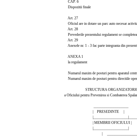
CAP. 6
Dispozitii finale
Art. 27
Oficiul are in dotare un parc auto necesar activita
Art. 28
Prevederile prezentului regulament se completeaza 
Art. 29
Anexele nr. 1 - 3 fac parte integranta din prezent
ANEXA 1
la regulament
Numarul maxim de posturi pentru aparatul centr
Numarul maxim de posturi pentru directiile operat
STRUCTURA ORGANIZATORI
a Oficiului pentru Prevenirea si Combaterea Spalar
___________________
| PRESEDINTE |
|___________________|_________
| MEMBRII OFICIULU
|__________________
| ___________________