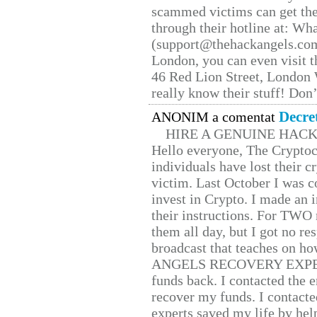
scammed victims can get the
through their hotline at: W
(support@thehackangels.com
London, you can even visit th
46 Red Lion Street, London
really know their stuff! Don’
Decre
ANONIM a comentat
HIRE A GENUINE HAC
Hello everyone, The Cryptocu
individuals have lost their c
victim. Last October I was 
invest in Crypto. I made an i
their instructions. For TWO 
them all day, but I got no re
broadcast that teaches on h
ANGELS RECOVERY EXPERT. H
funds back. I contacted the 
recover my funds. I contact
experts saved my life by hel