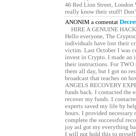
46 Red Lion Street, London
really know their stuff! Don’
Decre
ANONIM a comentat
HIRE A GENUINE HAC
Hello everyone, The Cryptocu
individuals have lost their c
victim. Last October I was 
invest in Crypto. I made an i
their instructions. For TWO 
them all day, but I got no re
broadcast that teaches on h
ANGELS RECOVERY EXPERT. H
funds back. I contacted the 
recover my funds. I contact
experts saved my life by hel
hours. I provided necessary 
complete the successful reco
joy asI got my everything bac
I will not hold this to myself