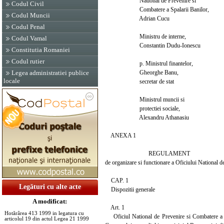
National de Prevenire si
Codul Civil
Combatere a Spalarii Banilor,
Codul Muncii
Adrian Cucu
Codul Penal
Ministru de interne,
Codul Vamal
Constantin Dudu-Ionescu
Constitutia Romaniei
Codul rutier
p. Ministrul finantelor,
Gheorghe Banu,
Legea administratiei publice
locale
secretar de stat
Ministrul muncii si
protectiei sociale,
Alexandru Athanasiu
ANEXA 1
REGULAMENT
de organizare si functionare a Oficiului National de
CAP. 1
Legături cu alte acte
Dispozitii generale
A modificat:
Art. 1
Hotărârea 413 1999 in legatura cu
Oficiul National de Prevenire si Combatere a Spal
articolul 19 din actul Legea 21 1999