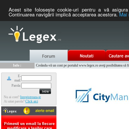
Acest site foloseşte cookie-uri pentru a vă asigura 
Continuarea navigării implică acceptarea acestora.
Mai 
Nou :
Info :
Legex.ro - portal de legislatie romaneasca. Un serviciu oferit g
Creându-vă un cont pe portalul www.legex.ro aveţi posibilitatea să fiţi
Info :
www.tntauto.ro - Managementul Integrat al Parcului Auto
Info :
Cauta coduri postale si prefixe telefonice nationale si internationale
E-
mail:
Parola:
Nu ai cont?
Inregistreaza-te
Ai uitat parola?
Click aici