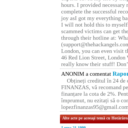
hours. I provided necessary 
complete the successful reco
joy asI got my everything bac
I will not hold this to myself
scammed victims can get the
through their hotline at: W
(support@thehackangels.com
London, you can even visit th
46 Red Lion Street, London
really know their stuff! Don’
Rapor
ANONIM a comentat
Obțineți creditul în 24 d
FINANZAS, vă recomand pent
finanțare la cota de 2%. Pent
împrumut, nu ezitați să o con
lopezfinanzas95@gmail.co
Alte acte pe aceeaşi temă cu Hotărâre
Legea 21 1999