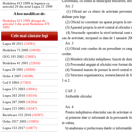
Guvernului, cu sediul in municipiul Bucuresti, infii
Hotărârea 413 1999 in legatura cu
Art. 2
articolul 29 din actul Legea 21 1999
(1) Oficiul are ca obiect de activitate prevenirea 
A fost modificat de:
abilitate prin lege.
Hotărârea 413 1999 abrogat de
(2) Oficiul isi constituie un aparat propriu la nivel
articolul 3 din actul Hotărârea 479
(3) Aparatul propriu la nivel central al oficiului i
2002
(4) Structurile operative la nivel teritorial sunt su
Cele mai căutate legi
sau de activitate, incepand cu data de 1 ianuarie 2000
Art. 3
Legea 40 2011
(24581)
(1) Oficiul este condus de un presedinte cu rang d
Hotărârea 73 2006
(24018)
credite.
OUG 195 2002
(23692)
(2) Membrii oficiului indeplinesc functii de demni
Hotărârea 41 2001
(22816)
(3) Personalul angajat al oficiului este format din ex
(4) Numarul maxim de posturi la nivel central este
Legea 28 1991
(20909)
(5) Structura organizatorica, nomenclatorul de fun
Ordin 4 2007
(18298)
1 si 2.
Cod 0 1864
(17563)
Legea 571 2003
(16941)
CAP. 2
Legea 263 2010
(16554)
Atributiile oficiului
Legea 287 2009
(16394)
Art. 4
Legea 215 2001
(16347)
Pentru indeplinirea obiectului sau de activitate ofi
Rectificare 155 2016
(16307)
a) primeste date si informatii de la persoanele fizic
Ordin 1917 2005
(15003)
in valuta;
b) analizeaza si prelucreaza datele si informatiile
Legea 153 2017
(14977)