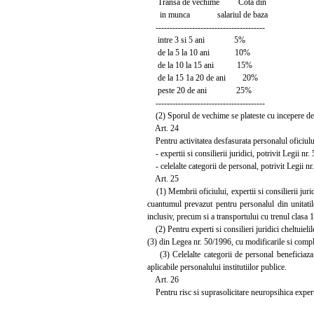
Transa de vechime Cota din
in munca salariul de baza
---------------------------------------
intre 3 si 5 ani 5%
de la 5 la 10 ani 10%
de la 10 la 15 ani 15%
de la 15 1a 20 de ani 20%
peste 20 de ani 25%
---------------------------------------
(2) Sporul de vechime se plateste cu incepere de la
Art. 24
Pentru activitatea desfasurata personalul oficiului
- expertii si consilierii juridici, potrivit Legii nr.
- celelalte categorii de personal, potrivit Legii nr
Art. 25
(1) Membrii oficiului, expertii si consilierii jurid
cuantumul prevazut pentru personalul din unitatile
inclusiv, precum si a transportului cu trenul clasa 
(2) Pentru experti si consilieri juridici cheltuielile
(3) din Legea nr. 50/1996, cu modificarile si comple
(3) Celelalte categorii de personal beneficiaza de
aplicabile personalului institutiilor publice.
Art. 26
Pentru risc si suprasolicitare neuropsihica expertii