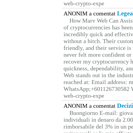
web-crypto-expe
Legea
ANONIM a comentat
How Marv Web Can Assist
of cryptocurrencies has be
incredibly quick and effecti
without a hitch. Their custo
friendly, and their service i
never felt more confident or
recover my cryptocurrency h
quickness, dependability, an
Web stands out in the indus
reached at: Email address:
WhatsApp;+601126730582 W
web-crypto-expe
Deciz
ANONIM a comentat
Buongiorno E-mail: giova
individuali in denaro da 2.00
rimborsabile del 3% in un pe