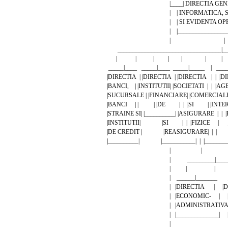
|____| DIRECTIA GENER
| | INFORMATICA, SINT
| | SI EVIDENTA OPERAT
| |____________________
| |
__________________________________|
| | | | | | |
_____|____ _____|____ _____|_____ | ____
|DIRECTIA | |DIRECTIA | |DIRECTIA | | |
|BANCI, | |INSTITUTII| |SOCIETATI | | |
|SUCURSALE | |FINANCIARE| |COMERCIALE |
|BANCI | | | |DE | | |SI | |INTER
|STRAINE SI| |__________| |ASIGURARE | | 
|INSTITUTII| |SI | | |FIZICE | __
|DE CREDIT | |REASIGURARE| | |
|__________| |___________| | |_______
| |
| _________|______
| | |
| ______|_______ ____
| |DIRECTIA | |DIRE
| |ECONOMIC- | |JURI
| |ADMINISTRATIVA|
| |______________| |___
|