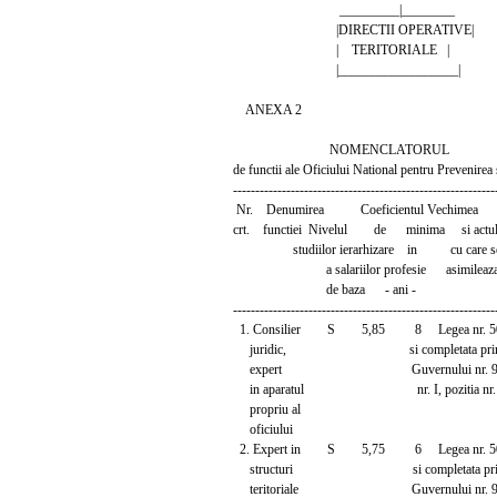
_________|________
|DIRECTII OPERATIVE|
| TERITORIALE |
|__________________|
ANEXA 2
NOMENCLATORUL
de functii ale Oficiului National pentru Prevenirea
-----------------------------------------------------------
Nr. Denumirea Coeficientul Vechimea 
crt. functiei Nivelul de minima si actul 
studiilor ierarhizare in cu care s
a salariilor profesie asimileaz
de baza - ani -
-----------------------------------------------------------
1. Consilier S 5,85 8 Legea nr. 50/19
juridic, si completata prin O
expert Guvernului nr. 9/199
in aparatul nr. I, pozitia nr. 
propriu al
oficiului
2. Expert in S 5,75 6 Legea nr. 50/19
structuri si completata prin O
teritoriale Guvernului nr. 9/19