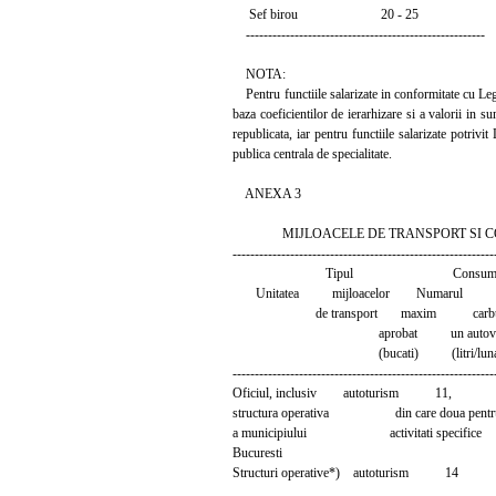
Sef birou 20 - 25
------------------------------------------------------
NOTA:
Pentru functiile salarizate in conformitate cu Leg
baza coeficientilor de ierarhizare si a valorii in 
republicata, iar pentru functiile salarizate potrivit
publica centrala de specialitate.
ANEXA 3
MIJLOACELE DE TRANSPORT SI CO
-----------------------------------------------------------
Tipul Consumu
Unitatea mijloacelor Numarul m
de transport maxim carburant
aprobat un autovehi
(bucati) (litri/luna
-----------------------------------------------------------
Oficiul, inclusiv autoturism 11,
structura operativa din care doua pentr
a municipiului activitati specifice
Bucuresti
Structuri operative*) autoturism 