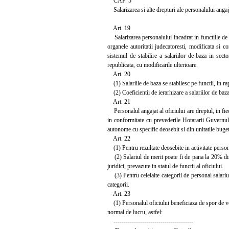
CAP. 5
Salarizarea si alte drepturi ale personalului angajat
Art. 19
Salarizarea personalului incadrat in functiile de ex
organele autoritatii judecatoresti, modificata si 
sistemul de stabilire a salariilor de baza in sec
republicata, cu modificarile ulterioare.
Art. 20
(1) Salariile de baza se stabilesc pe functii, in ra
(2) Coeficientii de ierarhizare a salariilor de baza
Art. 21
Personalul angajat al oficiului are dreptul, in fieca
in conformitate cu prevederile Hotararii Guvernulu
autonome cu specific deosebit si din unitatile buget
Art. 22
(1) Pentru rezultate deosebite in activitate persona
(2) Salariul de merit poate fi de pana la 20% din 
juridici, prevazute in statul de functii al oficiului.
(3) Pentru celelalte categorii de personal salariu
categorii.
Art. 23
(1) Personalul oficiului beneficiaza de spor de ve
normal de lucru, astfel:
---------------------------------------