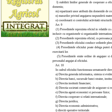
l) stabilirii liniilor generale de cooperare a ofici
domeniu;
m) repartizarii unor atributii din domeniile de com
n) masurilor privind angajarea raspunderii materia
o) coordonarii si controlului activitatii structurilor
Art. 9
(1) Presedintele reprezinta oficiul in relatiile cu au
inclusiv cu organismele si organizatiile internationa
(2) Presedintele reprezinta oficiul, ca persoana juri
(3) Presedintele oficiului conduce sedintele plenul
(4) Presedintele oficiului poate delega puteri de
exercitarii lor.
(5) Presedintele emite ordine de angajare si de i
personalul angajat al oficiului.
Art. 10
In cadrul oficiului functioneaza urmatoarele direct
a) Directia generala informatica, sinteza si evide
b) Directia banci, sucursale banci straine, institut
c) Directia institutii financiare;
d) Directia societati comerciale de asigurare si r
e) Directia agenti economici si persoane fizice;
f) Directia cooperare si relatii internationale;
g) Directia juridica;
h) Directia economic-administrativa;
i) directii operative teritoriale.