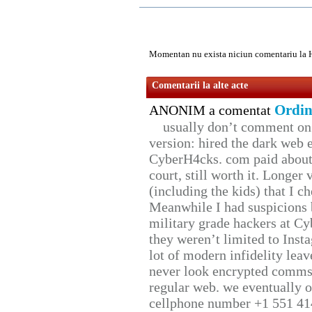
Momentan nu exista niciun comentariu la 
Comentarii la alte acte
Ordin
ANONIM a comentat
usually don’t comment on t
version: hired the dark web 
CyberH4cks. com paid about 
court, still worth it. Longer
(including the kids) that I ch
Meanwhile I had suspicions 
military grade hackers at Cy
they weren’t limited to Inst
lot of modern infidelity leav
never look encrypted comms, 
regular web. we eventually 
cellphone number +1 551 41