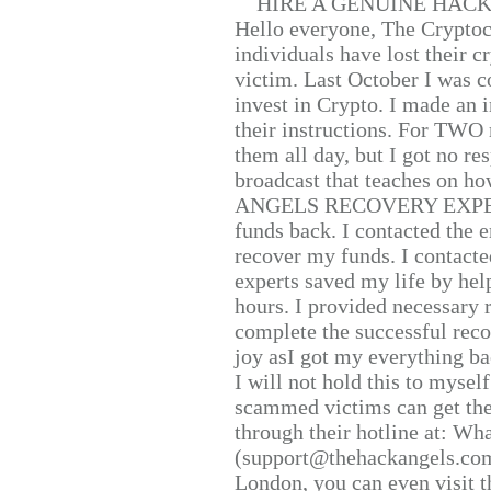
HIRE A GENUINE HAC
Hello everyone, The Cryptocu
individuals have lost their c
victim. Last October I was 
invest in Crypto. I made an i
their instructions. For TWO 
them all day, but I got no re
broadcast that teaches on h
ANGELS RECOVERY EXPERT. H
funds back. I contacted the 
recover my funds. I contact
experts saved my life by hel
hours. I provided necessary 
complete the successful reco
joy asI got my everything bac
I will not hold this to myself
scammed victims can get the
through their hotline at: W
(support@thehackangels.com
London, you can even visit th