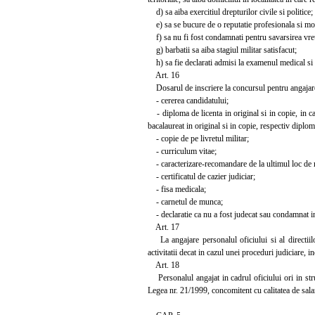
d) sa aiba exercitiul drepturilor civile si politice;
e) sa se bucure de o reputatie profesionala si mor
f) sa nu fi fost condamnati pentru savarsirea vreu
g) barbatii sa aiba stagiul militar satisfacut;
h) sa fie declarati admisi la examenul medical si l
Art. 16
Dosarul de inscriere la concursul pentru angajarea i
- cererea candidatului;
- diploma de licenta in original si in copie, in ca
bacalaureat in original si in copie, respectiv diplom
- copie de pe livretul militar;
- curriculum vitae;
- caracterizare-recomandare de la ultimul loc de
- certificatul de cazier judiciar;
- fisa medicala;
- carnetul de munca;
- declaratie ca nu a fost judecat sau condamnat in 
Art. 17
La angajare personalul oficiului si al directiilo
activitatii decat in cazul unei proceduri judiciare, i
Art. 18
Personalul angajat in cadrul oficiului ori in struc
Legea nr. 21/1999, concomitent cu calitatea de salaria