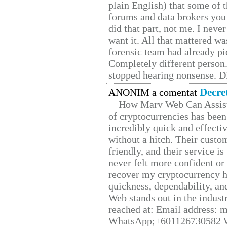
plain English) that some of t
forums and data brokers you 
did that part, not me. I neve
want it. All that mattered w
forensic team had already pie
Completely different person
stopped hearing nonsense. Di
Decre
ANONIM a comentat
How Marv Web Can Assist
of cryptocurrencies has be
incredibly quick and effecti
without a hitch. Their custo
friendly, and their service i
never felt more confident or
recover my cryptocurrency h
quickness, dependability, an
Web stands out in the indus
reached at: Email address:
WhatsApp;+601126730582 W