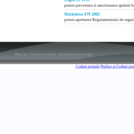
pentru prevenirea si sanctionarea spalarii b
Hotărârea 479 2002
pentru aprobarea Regulamentului de organiz
Harta site
|
Termeni si conditii
|
Informatii despre cookie
Coduri postale
Prefixe si Coduri po