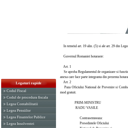
In temeiul art. 19 alin. (5) si ale art. 29 din Lege
Guvernul Romaniei hotaraste:
Art. 1
Se aproba Regulamentul de organizare si functionar
anexa care face parte integranta din prezenta hotara
Art. 2
Legaturi rapide
Paza Oficiului National de Prevenire si Combatere
Codul Fiscal
mod gratuit.
Codul de procedura fiscala
PRIM-MINISTRU
Legea Contabilitatii
RADU VASILE
Legea Pensiilor
Legea Finantelor Publice
Contrasemneaza:
Presedintele Oficiului
Legea Insolventei