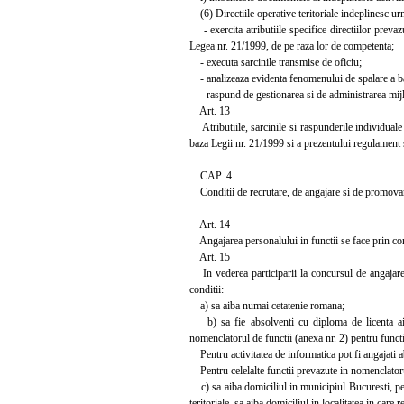
(6) Directiile operative teritoriale indeplinesc urm
- exercita atributiile specifice directiilor prevazut
Legea nr. 21/1999, de pe raza lor de competenta;
- executa sarcinile transmise de oficiu;
- analizeaza evidenta fenomenului de spalare a ban
- raspund de gestionarea si de administrarea mijlo
Art. 13
Atributiile, sarcinile si raspunderile individuale al
baza Legii nr. 21/1999 si a prezentului regulament s
CAP. 4
Conditii de recrutare, de angajare si de promovar
Art. 14
Angajarea personalului in functii se face prin conc
Art. 15
In vederea participarii la concursul de angajare in
conditii:
a) sa aiba numai cetatenie romana;
b) sa fie absolventi cu diploma de licenta ai u
nomenclatorul de functii (anexa nr. 2) pentru functiil
Pentru activitatea de informatica pot fi angajati ab
Pentru celelalte functii prevazute in nomenclatorul
c) sa aiba domiciliul in municipiul Bucuresti, pentr
teritoriale, sa aiba domiciliul in localitatea in care r