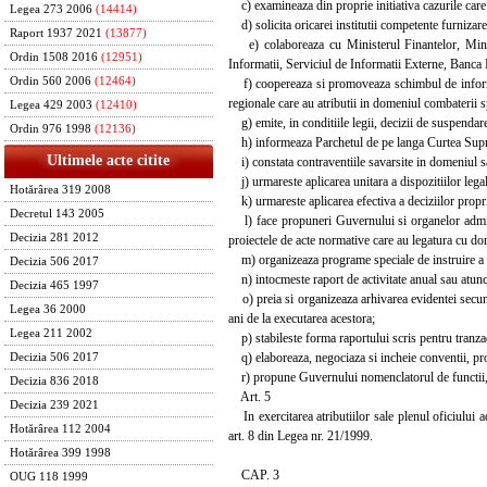
c) examineaza din proprie initiativa cazurile care 
Legea 273 2006
(14414)
d) solicita oricarei institutii competente furnizarea
Raport 1937 2021
(13877)
e) colaboreaza cu Ministerul Finantelor, Minist
Ordin 1508 2016
(12951)
Informatii, Serviciul de Informatii Externe, Banca
Ordin 560 2006
(12464)
f) coopereaza si promoveaza schimbul de informatii 
regionale care au atributii in domeniul combaterii sp
Legea 429 2003
(12410)
g) emite, in conditiile legii, decizii de suspendare 
Ordin 976 1998
(12136)
h) informeaza Parchetul de pe langa Curtea Suprem
Ultimele acte citite
i) constata contraventiile savarsite in domeniul sa
j) urmareste aplicarea unitara a dispozitiilor legale
Hotărârea 319 2008
k) urmareste aplicarea efectiva a deciziilor propri
Decretul 143 2005
l) face propuneri Guvernului si organelor adminis
Decizia 281 2012
proiectele de acte normative care au legatura cu dom
m) organizeaza programe speciale de instruire a rep
Decizia 506 2017
n) intocmeste raport de activitate anual sau atunci
Decizia 465 1997
o) preia si organizeaza arhivarea evidentei secunda
Legea 36 2000
ani de la executarea acestora;
Legea 211 2002
p) stabileste forma raportului scris pentru tranzact
q) elaboreaza, negociaza si incheie conventii, proto
Decizia 506 2017
r) propune Guvernului nomenclatorul de functii, c
Decizia 836 2018
Art. 5
Decizia 239 2021
In exercitarea atributiilor sale plenul oficiului ad
Hotărârea 112 2004
art. 8 din Legea nr. 21/1999.
Hotărârea 399 1998
CAP. 3
OUG 118 1999