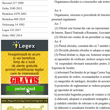
Organizarea oficiului si a structurilor sale teritor
Decretul 217 1999
Ordin 3180 2015
Art. 6
Hotărârea 1078 2002
Organizarea, structura si procedurile de functionare
prezentul regulament.
Hotărârea 969 2010
Art. 7
Ordonanţa 14 1992
(1) Oficiul este format din cate un reprezentant a
Legea 132 2017
de Interne, Bancii Nationale a Romaniei, Asociatiei
Ordin 1802 2014
(2) Oficiul este condus de un presedinte cu rang de 
Art. 8
(1) Plenul oficiului, constituit din cei 7 membri num
(2) Deciziile plenului oficiului se adopta cu major
(3) Plenul dezbate si, dupa caz, hotaraste asupra
a) rapoartelor de verificare, inclusiv asupra event
b) suspendarii efectuarii tranzactiilor pentru 24
Suprema de Justitie;
c) informarii Parchetului de pe langa Curtea Suprema
d) punctelor de vedere, recomandarilor si avizelor
e) categoriilor de intelegeri, deciziilor de asocier
f) proiectelor de reglementari in vederea propunerii
g) raportului de activitate;
h) proiectului bugetului propriu de venituri si che
i) elaborarii, adoptarii si actualizarii strategiilor
j) stabilirii criteriilor de selectare si de pregatire
k) elaborarii si actualizarii formelor de colaborare 