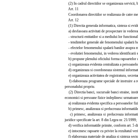
(2) In cadrul directiilor se organizeaza servicii, b
Art. 11
Coordonarea directiilor se realizeaza de catre mem
Art. 12
(1) Directia generala informatica, sinteza si evide
a) desfasoara activitati de prospectare in vederea
- structurii entitatilor si a mediului lor functional 
- tendintelor generale ale fenomenului spalarii ba
- efectelor fenomenului spalarii banilor asupra m
- evolutiei fenomenului, in vederea identificarii sit
b) propune plenului oficiului forma rapoartelor car
c) organizeaza evidenta centralizata a persoanelor
d) organizeaza si coordoneaza sistemul informatic
e) organizeaza activitatea de registratura, secreta
f) elaboreaza programe speciale de instruire a rep
personalului propriu.
(2) Directia banci, sucursale banci straine, institut
economici si persoane fizice indeplinesc urmatoarele 
a) realizeaza evidenta specifica a persoanelor fizic
b) primesc, analizeaza si prelucreaza informatiile 
c) primesc, analizeaza si prelucreaza informatiil
juridice specificate la art. 8 din Legea nr. 21/1999;
d) verifica informatiile primite, conform art. 5 d
e) intocmesc rapoarte cu privire la rezultatul verif
f) elaboreaza materiale de analiza si sinteza secto