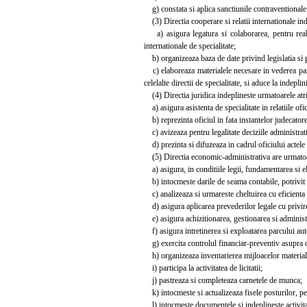
g) constata si aplica sanctiunile contraventionale 
(3) Directia cooperare si relatii internationale ind
a) asigura legatura si colaborarea, pentru realiz
internationale de specialitate;
b) organizeaza baza de date privind legislatia si pr
c) elaboreaza materialele necesare in vederea parti
celelalte directii de specialitate, si aduce la indepli
(4) Directia juridica indeplineste urmatoarele atri
a) asigura asistenta de specialitate in relatiile ofici
b) reprezinta oficiul in fata instantelor judecatore
c) avizeaza pentru legalitate deciziile administrati
d) prezinta si difuzeaza in cadrul oficiului actele 
(5) Directia economic-administrativa are urmatoare
a) asigura, in conditiile legii, fundamentarea si ela
b) intocmeste darile de seama contabile, potrivit l
c) analizeaza si urmareste cheltuirea cu eficienta 
d) asigura aplicarea prevederilor legale cu privire 
e) asigura achizitionarea, gestionarea si administra
f) asigura intretinerea si exploatarea parcului aut
g) exercita controlul financiar-preventiv asupra op
h) organizeaza inventarierea mijloacelor materiale 
i) participa la activitatea de licitatii;
j) pastreaza si completeaza carnetele de munca;
k) intocmeste si actualizeaza fisele posturilor, pe 
l) intocmeste documentele si indeplineste activitat