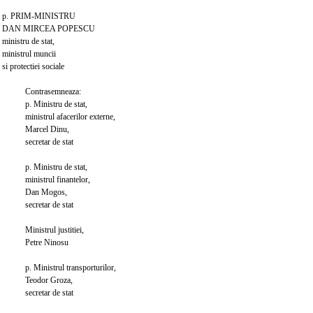
M-MINISTRU
IRCEA POPESCU
u de stat,
ul muncii
ctiei sociale
asemneaza:
istru de stat,
l afacerilor externe,
el Dinu,
ar de stat
istru de stat,
ul finantelor,
Mogos,
ar de stat
ul justitiei,
e Ninosu
trul transporturilor,
r Groza,
ar de stat