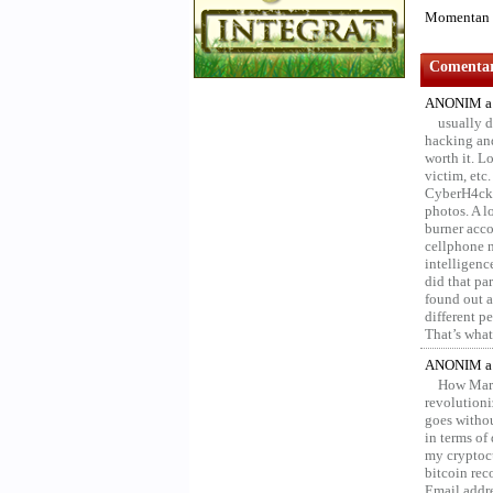
Momentan n
Comentari
ANONIM a 
usually d
hacking and
worth it. L
victim, etc
CyberH4cks 
photos. A l
burner acco
cellphone 
intelligenc
did that pa
found out a
different p
That’s what 
ANONIM a 
How Marv
revolution
goes withou
in terms of
my cryptocu
bitcoin re
Email addr