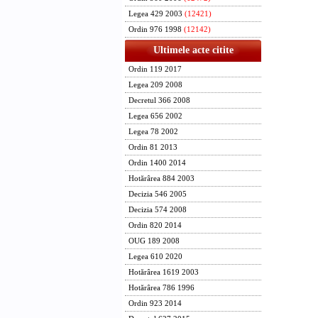
Legea 429 2003
(12421)
p. PRI
DAN M
Ordin 976 1998
(12142)
ministr
Ultimele acte citite
ministr
si prote
Ordin 119 2017
Legea 209 2008
Contr
Decretul 366 2008
p. Min
Legea 656 2002
ministru
Marc
Legea 78 2002
secret
Ordin 81 2013
Ordin 1400 2014
p. Min
Hotărârea 884 2003
ministr
Dan 
Decizia 546 2005
secret
Decizia 574 2008
Ordin 820 2014
Ministr
OUG 189 2008
Petr
Legea 610 2020
p. Minis
Hotărârea 1619 2003
Teodo
Hotărârea 786 1996
secret
Ordin 923 2014