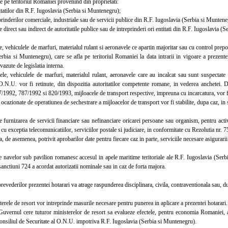
te pe teritoriul Romaniei provenind din proprietati:
tatilor din R.F. Iugoslavia (Serbia si Muntenegru);
inderilor comerciale, industriale sau de servicii publice din R.F. Iugoslavia (Serbia si Munten
direct sau indirect de autoritatile publice sau de intreprinderi ori entitati din R.F. Iugoslavia (
vehiculele de marfuri, materialul rulant si aeronavele ce apartin majoritar sau cu control prepo
rbia si Muntenegru), care se afla pe teritoriul Romaniei la data intrarii in vigoare a prezentei 
vazute de legislatia interna.
 vehiculele de marfuri, materialul rulant, aeronavele care au incalcat sau sunt suspectate de
O.N.U. vor fi retinute, din dispozitia autoritatilor competente romane, in vederea anchetei. Da
1992, 787/1992 si 820/1993, mijloacele de transport respective, impreuna cu incarcatura, vor fi
cazionate de operatiunea de sechestrare a mijloacelor de transport vor fi stabilite, dupa caz, in s
urnizarea de servicii financiare sau nefinanciare oricarei persoane sau organism, pentru activi
u exceptia telecomunicatiilor, serviciilor postale si judiciare, in conformitate cu Rezolutia nr.
de asemenea, potrivit aprobarilor date pentru fiecare caz in parte, serviciile necesare asigurarii
navelor sub pavilion romanesc accesul in apele maritime teritoriale ale R.F. Iugoslavia (Serbi
anctiuni 724 a acordat autorizatii nominale sau in caz de forta majora.
vederilor prezentei hotarari va atrage raspunderea disciplinara, civila, contraventionala sau, dup
ele de resort vor intreprinde masurile necesare pentru punerea in aplicare a prezentei hotarari.
ernul cere tuturor ministerelor de resort sa evalueze efectele, pentru economia Romaniei, ale 
Consiliul de Securitate al O.N.U. impotriva R.F. Iugoslavia (Serbia si Muntenegru).