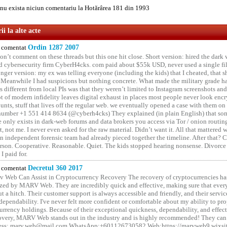
u exista niciun comentariu la Hotărârea 181 din 1993
i la alte acte
comentat
Ordin 1287 2007
on’t comment on these threads but this one hit close. Short version: hired the dark 
 cybersecurity firm CyberH4cks. com paid about $55k USD, never used a single file 
onger version: my ex was telling everyone (including the kids) that I cheated, that s
. Meanwhile I had suspicions but nothing concrete. What made the military grade ha
different from local PIs was that they weren’t limited to Instagram screenshots and
ot of modern infidelity leaves digital exhaust in places most people never look en
unts, stuff that lives off the regular web. we eventually opened a case with them on
number +1 551 414 8634 (@cyberh4cks) They explained (in plain English) that som
e only exists in dark-web forums and data brokers you access via Tor / onion routin
rt, not me. I never even asked for the raw material. Didn’t want it. All that mattered 
n independent forensic team had already pieced together the timeline. After that?
erson. Cooperative. Reasonable. Quiet. The kids stopped hearing nonsense. Divorce
I paid for.
comentat
Decretul 360 2017
 Web Can Assist in Cryptocurrency Recovery The recovery of cryptocurrencies ha
ized by MARV Web. They are incredibly quick and effective, making sure that ever
t a hitch. Their customer support is always accessible and friendly, and their servi
 dependability. I've never felt more confident or comfortable about my ability to pr
rrency holdings. Because of their exceptional quickness, dependability, and effect
covery, MARV Web stands out in the industry and is highly recommended! They can 
ess: marv.web@mail.com WhatsApp;+601126730582 Web;https://marvweb9.wixsi