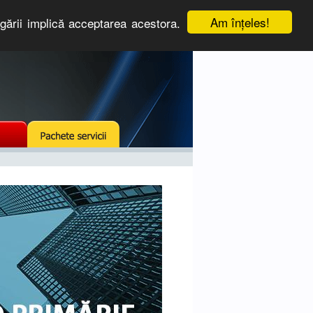
Am înţeles!
igării implică acceptarea acestora.