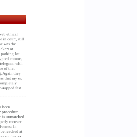
web ethical
in court, still
he was the
ckers at
 parking-lot
crypted comms,
 telegram with
e of that
g. Again they
was that my ex
 Completely
 wrapped fast.
s been
y procedure
ce is unmatched
operly recover
iveness in
be reached at:
te.com/marv-