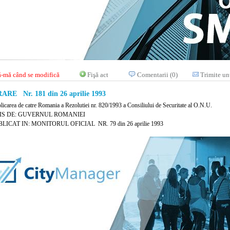
-mă când se modifică
Fişă act
Comentarii (0)
Trimite un
RE Nr. 181 din 26 aprilie 1993
plicarea de catre Romania a Rezolutiei nr. 820/1993 a Consiliului de Securitate al O.N.U.
IS DE: GUVERNUL ROMANIEI
LICAT IN: MONITORUL OFICIAL NR. 79 din 26 aprilie 1993