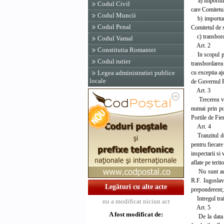
a) importul f
Codul Civil
care Comitetul
Codul Muncii
b) importurile
Codul Penal
Comitetul de s
c) transbordar
Codul Vamal
Art. 2
Constitutia Romaniei
In scopul prev
Codul rutier
transbordarea 
cu exceptia aj
Legea administratiei publice
locale
de Guvernul R
Art. 3
Trecerea vehi
numai prin pu
Portile de Fie
Art. 4
Tranzitul de 
pentru fiecare
inspectarii si 
aflate pe teri
Nu sunt autori
R.F. Iugoslav
Legături cu alte acte
preponderent; 
Intregul trafi
nu a modificat niciun act
Art. 5
A fost modificat de:
De la data int