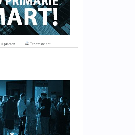
ui prieten
Tipareste act