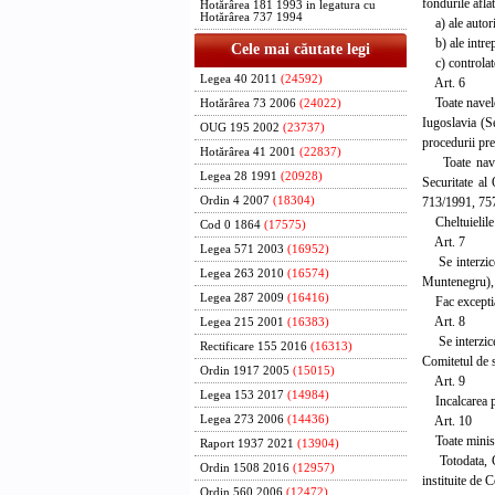
fondurile afla
Hotărârea 181 1993 in legatura cu
Hotărârea 737 1994
a) ale autori
b) ale intrepr
Cele mai căutate legi
c) controlate 
Legea 40 2011
(24592)
Art. 6
Toate navele, 
Hotărârea 73 2006
(24022)
Iugoslavia (Se
OUG 195 2002
(23737)
procedurii pre
Hotărârea 41 2001
(22837)
Toate navele,
Legea 28 1991
(20928)
Securitate al 
713/1991, 757/
Ordin 4 2007
(18304)
Cheltuielile o
Cod 0 1864
(17575)
Art. 7
Legea 571 2003
(16952)
Se interzice f
Legea 263 2010
(16574)
Muntenegru), c
Legea 287 2009
(16416)
Fac exceptia, 
Art. 8
Legea 215 2001
(16383)
Se interzice 
Rectificare 155 2016
(16313)
Comitetul de s
Ordin 1917 2005
(15015)
Art. 9
Legea 153 2017
(14984)
Incalcarea pre
Art. 10
Legea 273 2006
(14436)
Toate minister
Raport 1937 2021
(13904)
Totodata, Guv
Ordin 1508 2016
(12957)
instituite de 
Ordin 560 2006
(12472)