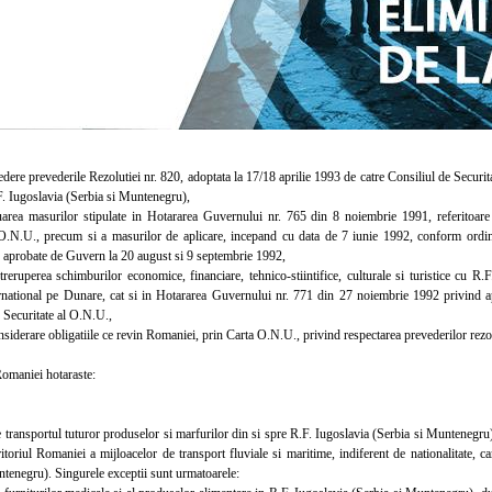
e prevederile Rezolutiei nr. 820, adoptata la 17/18 aprilie 1993 de catre Consiliul de Securita
F. Iugoslavia (Serbia si Muntenegru),
a masurilor stipulate in Hotararea Guvernului nr. 765 din 8 noiembrie 1991, referitoare l
 O.N.U., precum si a masurilor de aplicare, incepand cu data de 7 iunie 1992, conform ordine
or aprobate de Guvern la 20 august si 9 septembrie 1992,
ruperea schimburilor economice, financiare, tehnico-stiintifice, culturale si turistice cu R
ternational pe Dunare, cat si in Hotararea Guvernului nr. 771 din 27 noiembrie 1992 privind 
 Securitate al O.N.U.,
derare obligatiile ce revin Romaniei, prin Carta O.N.U., privind respectarea prevederilor rezol
aniei hotaraste:
transportul tuturor produselor si marfurilor din si spre R.F. Iugoslavia (Serbia si Muntenegru)
ritoriul Romaniei a mijloacelor de transport fluviale si maritime, indiferent de nationalitate,
ntenegru). Singurele exceptii sunt urmatoarele: