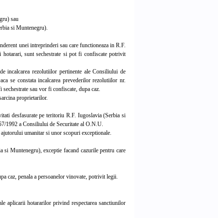
egru) sau
Serbia si Muntenegru).
nderent unei intreprinderi sau care functioneaza in R.F.
hotarari, sunt sechestrate si pot fi confiscate potrivit
 incalcarea rezolutiilor pertinente ale Consiliului de
ca se constata incalcarea prevederilor rezolutiilor nr.
 sechestrate sau vor fi confiscate, dupa caz.
arcina proprietarilor.
tati desfasurate pe teritoriu R.F. Iugoslavia (Serbia si
 757/1992 a Consiliului de Securitate al O.N.U.
 ajutorului umanitar si unor scopuri exceptionale.
a si Muntenegru), exceptie facand cazurile pentru care
a caz, penala a persoanelor vinovate, potrivit legii.
aplicarii hotararilor privind respectarea sanctiunilor