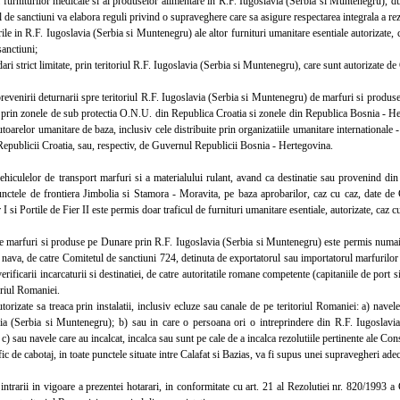
urniturilor medicale si al produselor alimentare in R.F. Iugoslavia (Serbia si Muntenegru), d
 de sanctiuni va elabora reguli privind o supraveghere care sa asigure respectarea integrala a rezo
 in R.F. Iugoslavia (Serbia si Muntenegru) ale altor furnituri umanitare esentiale autorizate, ca
anctiuni;
i strict limitate, prin teritoriul R.F. Iugoslavia (Serbia si Muntenegru), care sunt autorizate de
enirii deturnarii spre teritoriul R.F. Iugoslavia (Serbia si Muntenegru) de marfuri si produse 
prin zonele de sub protectia O.N.U. din Republica Croatia si zonele din Republica Bosnia - Hert
utoarelor umanitare de baza, inclusiv cele distribuite prin organizatiile umanitare internationale
epublicii Croatia, sau, respectiv, de Guvernul Republicii Bosnia - Hertegovina.
culelor de transport marfuri si a materialului rulant, avand ca destinatie sau provenind din
nctele de frontiera Jimbolia si Stamora - Moravita, pe baza aprobarilor, caz cu caz, date de 
r I si Portile de Fier II este permis doar traficul de furnituri umanitare esentiale, autorizate, caz
marfuri si produse pe Dunare prin R.F. Iugoslavia (Serbia si Muntenegru) este permis numai in 
 nava, de catre Comitetul de sanctiuni 724, detinuta de exportatorul sau importatorul marfurilor 
verificarii incarcaturii si destinatiei, de catre autoritatile romane competente (capitaniile de port 
toriul Romaniei.
zate sa treaca prin instalatii, inclusiv ecluze sau canale de pe teritoriul Romaniei: a) navele 
ia (Serbia si Muntenegru); b) sau in care o persoana ori o intreprindere din R.F. Iugoslavi
c) sau navele care au incalcat, incalca sau sunt pe cale de a incalca rezolutiile pertinente ale Con
c de cabotaj, in toate punctele situate intre Calafat si Bazias, va fi supus unei supravegheri ade
rarii in vigoare a prezentei hotarari, in conformitate cu art. 21 al Rezolutiei nr. 820/1993 a 