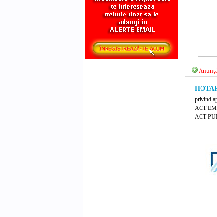
Anunţă
HOTARA
privind a
ACT EM
ACT PUB