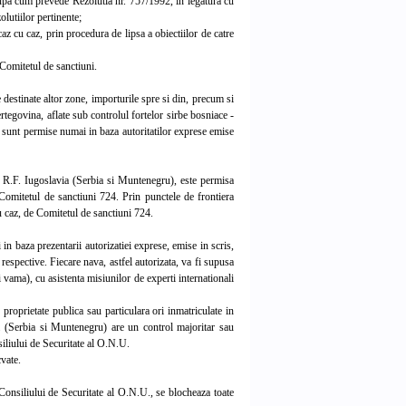
upa cum prevede Rezolutia nr. 757/1992, in legatura cu
lutiilor pertinente;
z cu caz, prin procedura de lipsa a obiectiilor de catre
 Comitetul de sanctiuni.
destinate altor zone, importurile spre si din, precum si
egovina, aflate sub controlul fortelor sirbe bosniace -
 - sunt permise numai in baza autoritatilor exprese emise
 R.F. Iugoslavia (Serbia si Muntenegru), este permisa
Comitetul de sanctiuni 724. Prin punctele de frontiera
 cu caz, de Comitetul de sanctiuni 724.
baza prezentarii autorizatiei exprese, emise in scris,
respective. Fiecare nava, astfel autorizata, va fi supusa
si vama), cu asistenta misiunilor de experti internationali
proprietate publica sau particulara ori inmatriculate in
a (Serbia si Muntenegru) are un control majoritar sau
siliului de Securitate al O.N.U.
cvate.
Consiliului de Securitate al O.N.U., se blocheaza toate