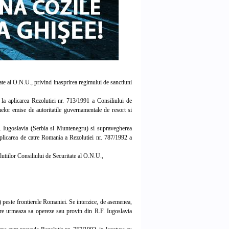
te al O.N.U., privind inasprirea regimului de sanctiuni
a aplicarea Rezolutiei nr. 713/1991 a Consiliului de
lor emise de autoritatile guvernamentale de resort si
.F. Iugoslavia (Serbia si Muntenegru) si supravegherea
aplicarea de catre Romania a Rezolutiei nr. 787/1992 a
utiilor Consiliului de Securitate al O.N.U.,
 peste frontierele Romaniei. Se interzice, de asemenea,
 care urmeaza sa opereze sau provin din R.F. Iugoslavia