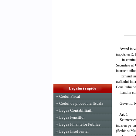
Avand in veder
impotriva R. 
in continuare
Securitate al
instructiunil
privind intre
traficului in
Consiliului de
Legaturi rapide
luand in consi
Codul Fiscal
Codul de procedura fiscala
Guvernul Rom
Legea Contabilitatii
Art. 1
Legea Pensiilor
Se interzice 
Legea Finantelor Publice
intrarea pe te
(Serbia si Mu
Legea Insolventei