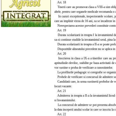
Art. 18
Tinerii care au promovat clasa a VIII-a sint obligati
altele, pentru care organele medicale recomanda o a
In cazuri exceptionale, inspectoratele scolare, pe 
care au implinit virsta de 16 ani, sa se incadreze in
Nerespectarea acestor prevederi constituie contrave
Art. 19
Durata scolarizarii in treapta I la invatamintul de
sa-si continue studiile la invatamintul seral, pina l
Durata scolarizarii in treapta a II-a se poate prelu
Dispozitiile alineatului precedent nu se aplica in 
Art. 20
Inscrierea in clasa a IX-a a tinerilor care au pro
aptitudinile elevilor, stabilite pe baza activitatii
vor sustine o proba de verificare a cunostintelor.
La profilurile pedagogic si coregrafie se organiz
Probele de verificare si concursul de admitere se 
Candidatii care, in urma sustinerii probelor de ver
locuri vacante.
Art. 21
Admiterea in treapta a II-a la invatamintul liceal d
si Invatamintului.
La concursul de admitere se pot prezenta absolventi
la data inceperii anului scolar in care se inscriu la 
Art. 22