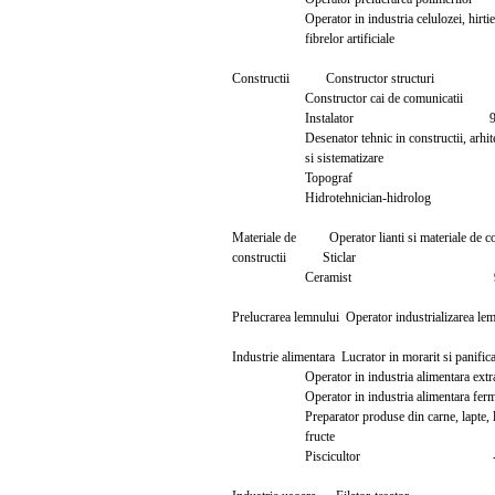
Operator in industria celulozei, hirtie
fibrelor artificiale
Constructii Constructor struc
Constructor cai de comunica
Instalator 
Desenator tehnic in constructii, arhi
si sistematizare
Topograf 
Hidrotehnician-hidrolo
Materiale de Operator lianti si materiale de 
constructii Sticlar 
Ceramist 
Prelucrarea lemnului Operator industrializ
Industrie alimentara Lucrator in morarit si 
Operator in industria alimentara ext
Operator in industria alimentara ferm
Preparator produse din carne, lapte, 
fructe
Piscicultor 