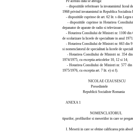
Pe aceeasi data se abroga:
- dispozitiile referitoare la invatamintul liceal de
1968 privind invatamintul in Republica Socialista
- dispozitiile cuprinse de art. 62 lit. s din Legea 
- dispozitiile cuprinse in Hotarirea Consiliului 
depanator de aparate de radio si televizoare;
- Hotarirea Consiliului de Ministri nr. 1100 din 6 
de scolarizare la liceele de specialitate in anul 197
- Hotarirea Consiliului de Ministri nr. 663 din 9 i
si nomenclatorul de specialitati la liceele de specia
- Hotarirea Consiliului de Ministri nr. 354 din 1
1974/1975, cu exceptia articolelor 10, 12 si 14;
- Hotarirea Consiliului de Ministri nr. 577 din 21
1975/1976, cu exceptia art. 7 lit. e) si f).
NICOLAE CEAUSESCU
Presedintele
Republicii Socialiste Romania
ANEXA 1
NOMENCLATORUL
tipurilor, profilurilor si meseriilor in care se prega
I. Meserii in care se obtine calificarea prin absolvi