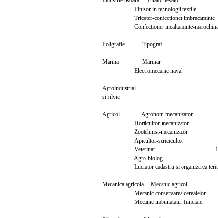
Industrie usoara Filator-tesa
Finisor in tehnologii texti
Tricoter-confectioner imbraca
Confectioner incaltaminte-marochinari
Poligrafie Tipograf
Marina Marinar
Electromecanic nava
Agroindustrial
si silvic
Agricol Agronom-mecaniza
Horticultor-mecanizato
Zootehnist-mecanizato
Apicultor-sericicultor
Veterinar 1
Agro-biolog 1
Lucrator cadastru si organizarea terit
Mecanica agricola Mecanic agr
Mecanic conservarea cereale
Mecanic imbunatatiri funcia