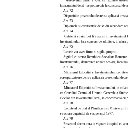
Absolventii clasei a X-a, cu rezultate deosebite
invatamintul de zi - se pot inscrie la concursul de a
Art. 72
Dispozitiile prezentului decret se aplica si invata
Art. 73
Diplomele si certificatele de studii secundare obti
Art. 74
Cetatenii straini pot fi inscrisi in invatamintul l
Invatamintului, fara concurs de admitere, in afara pl
Art. 75
Liceele vor avea firma si sigiliu propriu.
Sigiliul cu stema Republicii Socialiste Romania v
Invatamintului, denumirea unitatii scolare, localitate
Art. 76
Ministerul Educatiei si Invatamintului, comitetele 
corespunzatoare pentru aplicarea prezentului decret
Art. 77
Ministerul Educatiei si Invatamintului, in colabora
cu Consiliul Central al Uniunii Generale a Sindic
elevilor din invatamintul liceal, in concordanta cu 
Art. 78
Comitetul de Stat al Planificarii si Ministerul Fin
structura bugetului de stat pe anul 1977.
Art. 79
Prezentul decret intra in vigoare incepind cu anu