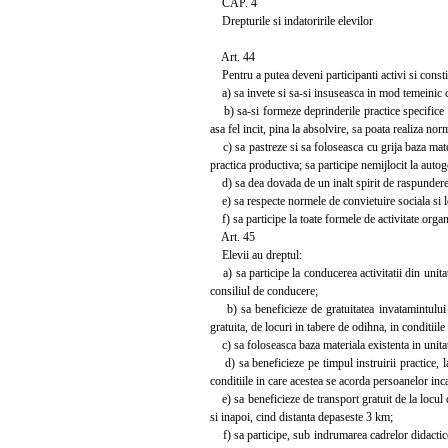
CAP. 4
Drepturile si indatoririle elevilor
Art. 44
Pentru a putea deveni participanti activi si consti
a) sa invete si sa-si insuseasca in mod temeinic c
b) sa-si formeze deprinderile practice specifice m
asa fel incit, pina la absolvire, sa poata realiza no
c) sa pastreze si sa foloseasca cu grija baza materia
practica productiva; sa participe nemijlocit la autog
d) sa dea dovada de un inalt spirit de raspundere, 
e) sa respecte normele de convietuire sociala si leg
f) sa participe la toate formele de activitate organ
Art. 45
Elevii au dreptul:
a) sa participe la conducerea activitatii din unita
consiliul de conducere;
b) sa beneficieze de gratuitatea invatamintului s
gratuita, de locuri in tabere de odihna, in conditiile 
c) sa foloseasca baza materiala existenta in unitatile
d) sa beneficieze pe timpul instruirii practice, l
conditiile in care acestea se acorda persoanelor in
e) sa beneficieze de transport gratuit de la locul de
si inapoi, cind distanta depaseste 3 km;
f) sa participe, sub indrumarea cadrelor didactice, la