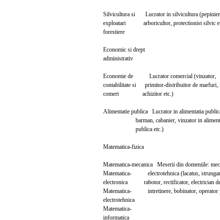
Silvicultura si Lucrator in silvicultura (pe
exploatari arboricultor, protectionist silvic et
forestiere
Economic si drept
administrativ
Economie de Lucrator comercial (v
contabilitate si primitor-distribuitor de marfuri,
comert achizitor etc.)
Alimentatie publica Lucrator in alimentatia pub
barman, cabanier, vinzator in alimenta
publica etc.)
Matematica-fizica
Matematica-mecanica Meserii din domeniile
Matematica- electrotehnica (lacatus, strungar,
electronica rabotor, rectificator, electrician d
Matematica- intretinere, bobinator, operator pe
electrotehnica
Matematica-
informatica