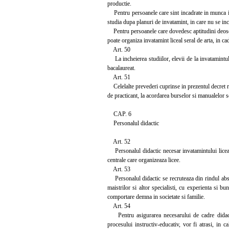
productie.
Pentru persoanele care sint incadrate in munca in a
studia dupa planuri de invatamint, in care nu se incl
Pentru persoanele care dovedesc aptitudini deosebit
poate organiza invatamint liceal seral de arta, in cad
Art. 50
La incheierea studiilor, elevii de la invatamintul 
bacalaureat.
Art. 51
Celelalte prevederi cuprinse in prezentul decret refe
de practicant, la acordarea burselor si manualelor s
CAP. 6
Personalul didactic
Art. 52
Personalul didactic necesar invatamintului liceal
centrale care organizeaza licee.
Art. 53
Personalul didactic se recruteaza din rindul absol
maistrilor si altor specialisti, cu experienta si b
comportare demna in societate si familie.
Art. 54
Pentru asigurarea necesarului de cadre didactice
procesului instructiv-educativ, vor fi atrasi, in c