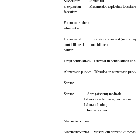
Silvicultura Silviculto
si exploatari Mecanizator exploatari fo
forestiere
Economic si drept
administrativ
Economie de Lucrator economist (merceolog,
contabilitate si contabil etc.)
comert
Drept administrativ Lucrator in administra
Alimentatie publica Tehnolog in alimenta
Sanitar
Sanitar Sora (oficiant) medic
Laborant de farmacie, cosmeti
Laborant biolog
Tehnician dentar
Matematica-fizica
Matematica-fizica Meserii din domeniile: mecanic