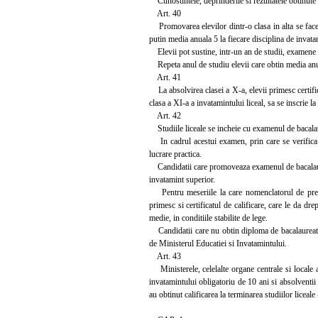
Cunostintele, deprinderile si rezultatele obtinute d
Art. 40
Promovarea elevilor dintr-o clasa in alta se face p
putin media anuala 5 la fiecare disciplina de invata
Elevii pot sustine, intr-un an de studii, examene d
Repeta anul de studiu elevii care obtin media anua
Art. 41
La absolvirea clasei a X-a, elevii primesc certific
clasa a XI-a a invatamintului liceal, sa se inscrie l
Art. 42
Studiile liceale se incheie cu examenul de bacalau
In cadrul acestui examen, prin care se verifica niv
lucrare practica.
Candidatii care promoveaza examenul de bacalaureat
invatamint superior.
Pentru meseriile la care nomenclatorul de pregati
primesc si certificatul de calificare, care le da dre
medie, in conditiile stabilite de lege.
Candidatii care nu obtin diploma de bacalaureat sin
de Ministerul Educatiei si Invatamintului.
Art. 43
Ministerele, celelalte organe centrale si locale ale
invatamintului obligatoriu de 10 ani si absolventii 
au obtinut calificarea la terminarea studiilor liceale