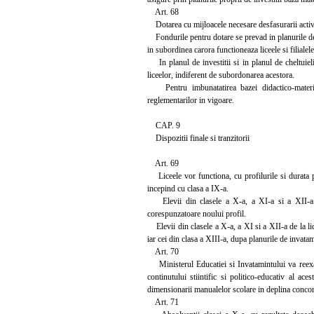
Art. 68
Dotarea cu mijloacele necesare desfasurarii activit
Fondurile pentru dotare se prevad in planurile de che
in subordinea carora functioneaza liceele si filialele
In planul de investitii si in planul de cheltuiel
liceelor, indiferent de subordonarea acestora.
Pentru imbunatatirea bazei didactico-materiale,
reglementarilor in vigoare.
CAP. 9
Dispozitii finale si tranzitorii
Art. 69
Liceele vor functiona, cu profilurile si durata pr
incepind cu clasa a IX-a.
Elevii din clasele a X-a, a XI-a si a XII-a pro
corespunzatoare noului profil.
Elevii din clasele a X-a, a XI si a XII-a de la lic
iar cei din clasa a XIII-a, dupa planurile de invatam
Art. 70
Ministerul Educatiei si Invatamintului va reexam
continutului stiintific si politico-educativ al aces
dimensionarii manualelor scolare in deplina concorda
Art. 71