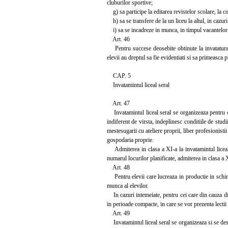
cluburilor sportive;
g) sa participe la editarea revistelor scolare, la conc
h) sa se transfere de la un liceu la altul, in cazuri
i) sa se incadreze in munca, in timpul vacantelor s
Art. 46
Pentru succese deosebite obtinute la invatatura, 
elevii au dreptul sa fie evidentiati si sa primeasca p
CAP. 5
Invatamintul liceal seral
Art. 47
Invatamintul liceal seral se organizeaza pentru oa
indiferent de virsta, indeplinesc conditiile de stud
mestesugarii cu ateliere proprii, liber profesionistii
gospodaria proprie.
Admiterea in clasa a XI-a la invatamintul liceal s
numarul locurilor planificate, admiterea in clasa a 
Art. 48
Pentru elevii care lucreaza in productie in schim
munca al elevilor.
In cazuri intemeiate, pentru cei care din cauza dis
in perioade compacte, in care se vor prezenta lectii 
Art. 49
Invatamintul liceal seral se organizeaza si se desf