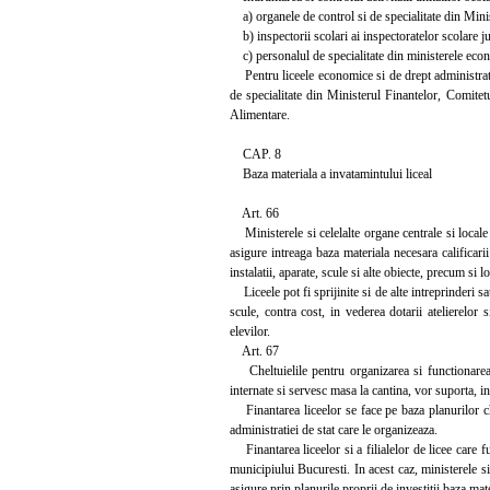
a) organele de control si de specialitate din Minis
b) inspectorii scolari ai inspectoratelor scolare j
c) personalul de specialitate din ministerele econom
Pentru liceele economice si de drept administrativ,
de specialitate din Ministerul Finantelor, Comitet
Alimentare.
CAP. 8
Baza materiala a invatamintului liceal
Art. 66
Ministerele si celelalte organe centrale si locale 
asigure intreaga baza materiala necesara calificarii 
instalatii, aparate, scule si alte obiecte, precum si 
Liceele pot fi sprijinite si de alte intreprinderi sau
scule, contra cost, in vederea dotarii atelierelor 
elevilor.
Art. 67
Cheltuielile pentru organizarea si functionarea li
internate si servesc masa la cantina, vor suporta, in 
Finantarea liceelor se face pe baza planurilor chel
administratiei de stat care le organizeaza.
Finantarea liceelor si a filialelor de licee care f
municipiului Bucuresti. In acest caz, ministerele si 
asigure prin planurile proprii de investitii baza mat