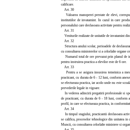
calificare.
Art. 30
Valoarea manoperei prestate de elevi, corespunzato
institutiilor de invatamint. In cazul in care produc
personalului care desfasoara activitate pentru realiza
Art. 31
Veniturile realizate de unitatile de invatamint din a
Art. 32
Structura anului scolar, perioadele de desfasurare
cu consultarea ministerelor si a celorlalte organe ce
Numarul total de ore prevazut prin planul de invat
pentru instruirea practica a elevilor este de 6 ore.
Art. 33
Pentru a se asigura insusirea temeinica a meserie
practicant, cu durata de 6 - 12 luni, conform anexe
se efectueaza practica, iar acolo unde nu este scoala
prevederile legale in vigoare.
In vederea adincirii pregatirii profesionale si spec
de practicant, cu durata de 6 - 18 luni, conform a
profil, in care se efectueaza practica, in conformita
Art. 34
In timpul stagiului, practicantii desfasoara activita
se califica, proceselor tehnologice din unitatea in
Muncii, cu consultarea celorlalte ministere si organ
Art. 35