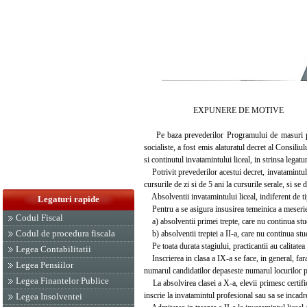
EXPUNERE DE MOTIVE
Pe baza prevederilor Programului de masuri pentru
socialiste, a fost emis alaturatul decret al Consiliu
si continutul invatamintului liceal, in strinsa legatu
Potrivit prevederilor acestui decret, invatamintul li
cursurile de zi si de 5 ani la cursurile serale, si s
Absolventii invatamintului liceal, indiferent de tipu
Legaturi rapide
Pentru a se asigura insusirea temeinica a meseriei
Codul Fiscal
a) absolventii primei trepte, care nu continua studi
Codul de procedura fiscala
b) absolventii treptei a II-a, care nu continua stud
Pe toata durata stagiului, practicantii au calitatea
Legea Contabilitatii
Inscrierea in clasa a IX-a se face, in general, fara 
Legea Pensiilor
numarul candidatilor depaseste numarul locurilor pl
Legea Finantelor Publice
La absolvirea clasei a X-a, elevii primesc certifica
inscrie la invatamintul profesional sau sa se incadre
Legea Insolventei