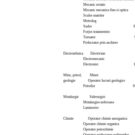
Mecanic aviatie 
Mecanic mecanica fina si opt
Sculer-matriter 
Metrolog 
Sudor 
Forjor-tratamentist
Turnator 
Prelucrator prin aschier
Electrotehnica Electrician 
Electromecanic 9 -
Electronist 1
Mine, petrol, Miner
geologie Operator lucrari geolo
Petrolist 9
Metalurgie Siderurgis
Metalurgist-neferoas
Laminorist 
Chimie Operator chimie anorg
Operator chimie organi
Operator petrochimi
Operator prelucrarea polimer