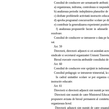
Consiliul de conducere are urmatoarele atributii 
a) organizeaza, indruma, controleaza si raspunde de
b) analizeaza periodic indeplinirea planurilor de m
c) dezbate problemele activitatii instructiv-educat
d) aproba programul concursurilor scolare pe discip
e) contribuie la generalizarea experientei pozitive d
f) analizeaza propunerile facute in adunarile ge
rezolvare.
Consiliul de conducere se intruneste o data pe luna 
sai.
Art. 59
Directorii, directorii adjuncti si cei asimilati ace
sindicale si secretarul organizatiei Uniunii Tineret
Biroul executiv exercita atributiile consiliului de 
Art. 60
Consiliul de conducere este sprijinit in indrumarea 
Consiliul pedagogic se intruneste trimestrial, la 
In cadrul unitatilor scolare se pot organiza cate
instructiv-educativ.
Art. 61
Directorii si directorii adjuncti sint numiti pe te
Directorii sint numiti de catre Ministerul Educatie
propunere avizata de biroul permanent al comitetul
organizeaza liceul.
Directorii adjuncti sint numiti de catre organul c