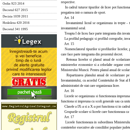
respective.
Ordin 923 2014
In cadrul tuturor tipurilor de licee pot functiona c
Decretul 627 2015
pregatirea intr-o ramura de sport.
Decizia 1039 2011
Art. 14
Invatamintul liceal se organizeaza in trepte - tr
Hotărârea 420 2016
invatamintul seral.
Decretul 341 1995
Treapta I de liceu face parte integranta din invata
La profilul pedagogic si profilul coregrafie, invat
Art. 15
Nomenclatorul tipurilor si profilurilor liceelor, pr
care face parte integranta din prezentul decret.
Reteaua liceelor si planul anual de scolarizare s
ministerelor economice si a celorlalte organe centra
Ministerului Muncii. Pentru planul anual de scolari
Repartizarea planului anual de scolarizare pe tip
Invatamintului, cu acordul Comitetului de Stat al P
administratiei de stat care organizeaza licee.
Art. 16
Liceele se organizeaza si functioneaza impreuna cu
functiona si impreuna cu scoli generale sau ca unita
Clasele a IX-a si a X-a pot functiona si in cadrul s
Grupurile scolare si liceele care functioneaza ca un
Art. 17
Liceele functioneaza in subordinea Ministerului E
comitetelor executive ale consiliilor populare judet