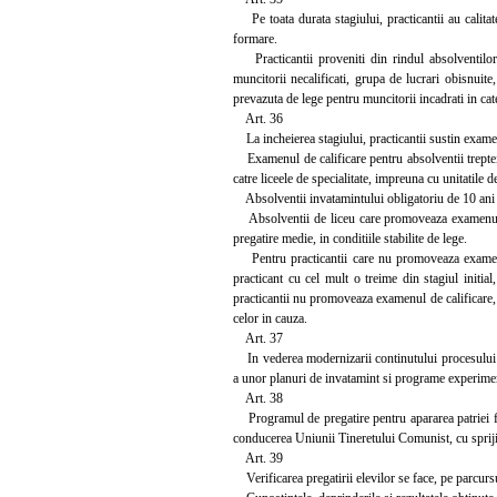
Pe toata durata stagiului, practicantii au calitate
formare.
Practicantii proveniti din rindul absolventilor i
muncitorii necalificati, grupa de lucrari obisnuite,
prevazuta de lege pentru muncitorii incadrati in cat
Art. 36
La incheierea stagiului, practicantii sustin examen d
Examenul de calificare pentru absolventii treptei I 
catre liceele de specialitate, impreuna cu unitatile de
Absolventii invatamintului obligatoriu de 10 ani ca
Absolventii de liceu care promoveaza examenul pri
pregatire medie, in conditiile stabilite de lege.
Pentru practicantii care nu promoveaza examenul 
practicant cu cel mult o treime din stagiul initia
practicantii nu promoveaza examenul de calificare, 
celor in cauza.
Art. 37
In vederea modernizarii continutului procesului in
a unor planuri de invatamint si programe experiment
Art. 38
Programul de pregatire pentru apararea patriei face
conducerea Uniunii Tineretului Comunist, cu sprijinu
Art. 39
Verificarea pregatirii elevilor se face, pe parcursul 