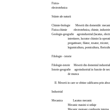
Fizica-
electrotehnica
Stiinte ale naturii
Chimie-biologie Meserii din domeniile:
Fizica-chimie electrotehnica, chimie, industrie
Geologie-geografie agroindustrial (lacatus, electr
intretinere, lucrator chimist la operati
pregatitoare, filator, tesator, tricoter,
legumicultura, pomicultura, floricultura
Filologie - istorie
Filologie-istorie Meserii din domeniul ind
Istorie-geografie agroindustrial in functie de nec
de munca
II. Meserii in care se obtine calificarea prin absolv
Industrial
Mecanica Lacatus mecan
Mecanic masini si utilaj
Mecanic motoare combustie in