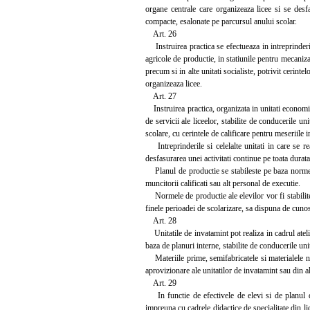
organe centrale care organizeaza licee si se desfa
compacte, esalonate pe parcursul anului scolar.
Art. 26
Instruirea practica se efectueaza in intreprinderi, 
agricole de productie, in statiunile pentru mecanizar
precum si in alte unitati socialiste, potrivit cerintel
organizeaza licee.
Art. 27
Instruirea practica, organizata in unitati economice
de servicii ale liceelor, stabilite de conducerile 
scolare, cu cerintele de calificare pentru meseriile 
Intreprinderile si celelalte unitati in care se re
desfasurarea unei activitati continue pe toata durata
Planul de productie se stabileste pe baza normei d
muncitorii calificati sau alt personal de executie.
Normele de productie ale elevilor vor fi stabilite di
finele perioadei de scolarizare, sa dispuna de cunost
Art. 28
Unitatile de invatamint pot realiza in cadrul atelier
baza de planuri interne, stabilite de conducerile uni
Materiile prime, semifabricatele si materialele nec
aprovizionare ale unitatilor de invatamint sau din alt
Art. 29
In functie de efectivele de elevi si de planul de
impreuna cu cadrele didactice de specialitate din lic