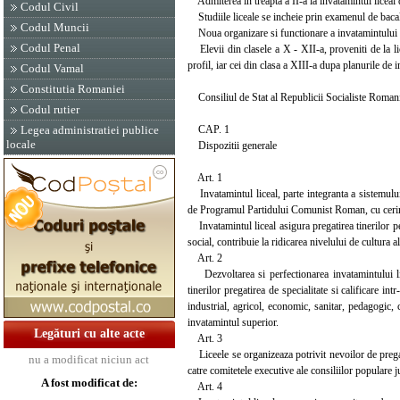
Admiterea in treapta a II-a la invatamintul liceal 
Codul Civil
Studiile liceale se incheie prin examenul de bacalau
Codul Muncii
Noua organizare si functionare a invatamintului li
Codul Penal
Elevii din clasele a X - XII-a, proveniti de la li
profil, iar cei din clasa a XIII-a dupa planurile de 
Codul Vamal
Constitutia Romaniei
Consiliul de Stat al Republicii Socialiste Romani
Codul rutier
CAP. 1
Legea administratiei publice
locale
Dispozitii generale
Art. 1
Invatamintul liceal, parte integranta a sistemului
de Programul Partidului Comunist Roman, cu cerintel
Invatamintul liceal asigura pregatirea tinerilor pen
social, contribuie la ridicarea nivelului de cultura a
Art. 2
Dezvoltarea si perfectionarea invatamintului licea
tinerilor pregatirea de specialitate si calificare i
industrial, agricol, economic, sanitar, pedagogic, c
invatamintul superior.
Legături cu alte acte
Art. 3
Liceele se organizeaza potrivit nevoilor de pregati
nu a modificat niciun act
catre comitetele executive ale consiliilor populare 
A fost modificat de:
Art. 4