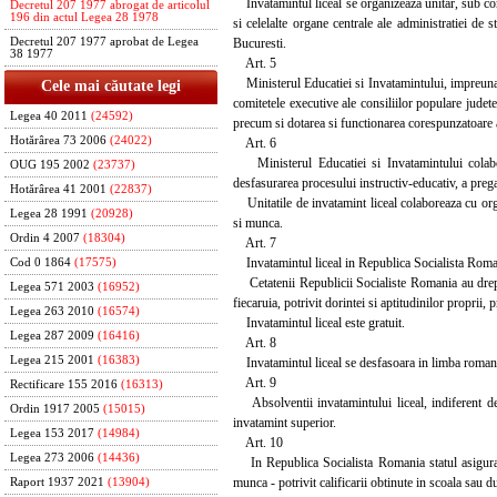
Invatamintul liceal se organizeaza unitar, sub con
Decretul 207 1977 abrogat de articolul
196 din actul Legea 28 1978
si celelalte organe centrale ale administratiei de 
Bucuresti.
Decretul 207 1977 aprobat de Legea
38 1977
Art. 5
Ministerul Educatiei si Invatamintului, impreuna cu
Cele mai căutate legi
comitetele executive ale consiliilor populare judete
Legea 40 2011
(24592)
precum si dotarea si functionarea corespunzatoare a 
Hotărârea 73 2006
(24022)
Art. 6
Ministerul Educatiei si Invatamintului colabo
OUG 195 2002
(23737)
desfasurarea procesului instructiv-educativ, a pregat
Hotărârea 41 2001
(22837)
Unitatile de invatamint liceal colaboreaza cu organ
Legea 28 1991
(20928)
si munca.
Ordin 4 2007
(18304)
Art. 7
Invatamintul liceal in Republica Socialista Roman
Cod 0 1864
(17575)
Cetatenii Republicii Socialiste Romania au dreptul 
Legea 571 2003
(16952)
fiecaruia, potrivit dorintei si aptitudinilor proprii,
Legea 263 2010
(16574)
Invatamintul liceal este gratuit.
Legea 287 2009
(16416)
Art. 8
Legea 215 2001
(16383)
Invatamintul liceal se desfasoara in limba romana, 
Art. 9
Rectificare 155 2016
(16313)
Absolventii invatamintului liceal, indiferent de ti
Ordin 1917 2005
(15015)
invatamint superior.
Legea 153 2017
(14984)
Art. 10
Legea 273 2006
(14436)
In Republica Socialista Romania statul asigura ab
munca - potrivit calificarii obtinute in scoala sau du
Raport 1937 2021
(13904)