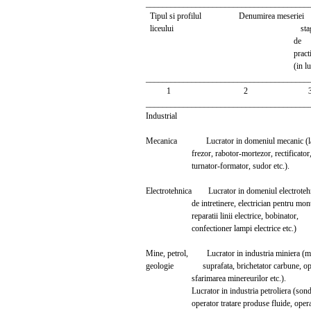
_______________________________________
Tipul si profilul Denumirea meser
liceului stagiul
de
practica
(in luni
_______________________________________
1 2 
_______________________________________
Industrial
Mecanica Lucrator in domeniul mecanic (laca
frezor, rabotor-mortezor, rectificator
turnator-formator, sudor etc.).
Electrotehnica Lucrator in domeniul electrotehn
de intretinere, electrician pentru monta
reparatii linii electrice, bobinator,
confectioner lampi electrice etc.)
Mine, petrol, Lucrator in industria miniera
geologie suprafata, brichetator carbune, ope
sfarimarea minereurilor etc.).
Lucrator in industria petroliera (so
operator tratare produse fluide, opera