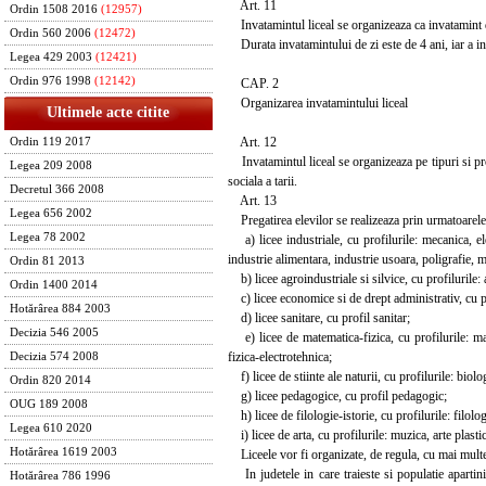
Art. 11
Ordin 1508 2016
(12957)
Invatamintul liceal se organizeaza ca invatamint de
Ordin 560 2006
(12472)
Durata invatamintului de zi este de 4 ani, iar a in
Legea 429 2003
(12421)
Ordin 976 1998
(12142)
CAP. 2
Organizarea invatamintului liceal
Ultimele acte citite
Art. 12
Ordin 119 2017
Invatamintul liceal se organizeaza pe tipuri si prof
Legea 209 2008
sociala a tarii.
Decretul 366 2008
Art. 13
Legea 656 2002
Pregatirea elevilor se realizeaza prin urmatoarele t
Legea 78 2002
a) licee industriale, cu profilurile: mecanica, ele
industrie alimentara, industrie usoara, poligrafie, 
Ordin 81 2013
b) licee agroindustriale si silvice, cu profilurile: 
Ordin 1400 2014
c) licee economice si de drept administrativ, cu pro
Hotărârea 884 2003
d) licee sanitare, cu profil sanitar;
Decizia 546 2005
e) licee de matematica-fizica, cu profilurile: ma
fizica-electrotehnica;
Decizia 574 2008
f) licee de stiinte ale naturii, cu profilurile: biol
Ordin 820 2014
g) licee pedagogice, cu profil pedagogic;
OUG 189 2008
h) licee de filologie-istorie, cu profilurile: filolog
Legea 610 2020
i) licee de arta, cu profilurile: muzica, arte plasti
Hotărârea 1619 2003
Liceele vor fi organizate, de regula, cu mai multe p
In judetele in care traieste si populatie apartinin
Hotărârea 786 1996