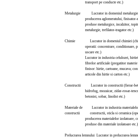
transport pe conducte etc.)
Metalurgie Lucrator in domeniul metalurgiei
producerea aglomeratului, finisator-so
produse metalurgice, incalzitor, topit
metalurgie, trefilator-tragator etc.)
Chimie Lucrator in domeniul chimiei (c
operatii: concentrare, conditionare, pre
uscare etc.)
Lucrator in industria celulozei, hirtie
fibrelor artificiale (pregatitor materie 
finisor: hirtie, cartoane, mucava; confe
articole din hirtie si carton etc.)
Constructii Lucrator in constructii (fierar-be
hidrofug, mozaicar, zidar-rosar-tencui
betonist, sobar, linolist etc.)
Materiale de Lucrator in industria mater
constructii constructii, sticla si ceramica (ope
producerea materialelor izolatoare, con
produse din materiale izolatoare etc.)
Prelucrarea lemnului Lucrator in prelucrarea lem