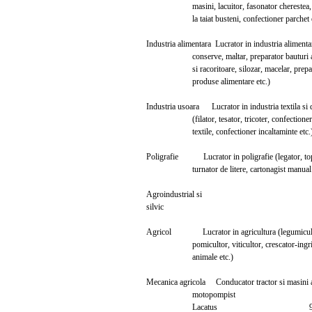
masini, lacuitor, fasonator cherestea, g
la taiat busteni, confectioner parchet e
Industria alimentara Lucrator in industria aliment
conserve, maltar, preparator bauturi al
si racoritoare, silozar, macelar, prepar
produse alimentare etc.)
Industria usoara Lucrator in industria textila si
(filator, tesator, tricoter, confectioner
textile, confectioner incaltaminte etc.
Poligrafie Lucrator in poligrafie (legator, top
turnator de litere, cartonagist manual e
Agroindustrial si
silvic
Agricol Lucrator in agricultura (legumi
pomicultor, viticultor, crescator-ingrij
animale etc.)
Mecanica agricola Conducator tractor si mas
motopompist
Lacatus 