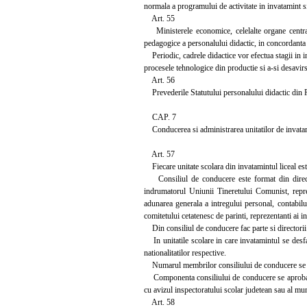
normala a programului de activitate in invatamint si
Art. 55
Ministerele economice, celelalte organe centrale 
pedagogice a personalului didactic, in concordanta c
Periodic, cadrele didactice vor efectua stagii in in
procesele tehnologice din productie si a-si desavirs
Art. 56
Prevederile Statutului personalului didactic din Re
CAP. 7
Conducerea si administrarea unitatilor de invatam
Art. 57
Fiecare unitate scolara din invatamintul liceal es
Consiliul de conducere este format din directoru
indrumatorul Uniunii Tineretului Comunist, reprez
adunarea generala a intregului personal, contabilu
comitetului cetatenesc de parinti, reprezentanti ai i
Din consiliul de conducere fac parte si directorii sc
In unitatile scolare in care invatamintul se desfas
nationalitatilor respective.
Numarul membrilor consiliului de conducere se sta
Componenta consiliului de conducere se aproba pe 
cu avizul inspectoratului scolar judetean sau al mu
Art. 58