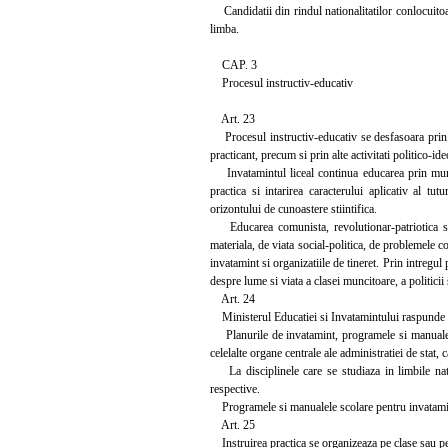
Candidatii din rindul nationalitatilor conlocuitoar
limba.
CAP. 3
Procesul instructiv-educativ
Art. 23
Procesul instructiv-educativ se desfasoara prin lect
practicant, precum si prin alte activitati politico-id
Invatamintul liceal continua educarea prin munca s
practica si intarirea caracterului aplicativ al tut
orizontului de cunoastere stiintifica.
Educarea comunista, revolutionar-patriotica si in
materiala, de viata social-politica, de problemele co
invatamint si organizatiile de tineret. Prin intregul
despre lume si viata a clasei muncitoare, a politic
Art. 24
Ministerul Educatiei si Invatamintului raspunde de
Planurile de invatamint, programele si manualele 
celelalte organe centrale ale administratiei de stat, 
La disciplinele care se studiaza in limbile natio
respective.
Programele si manualele scolare pentru invatamintul 
Art. 25
Instruirea practica se organizeaza pe clase sau pe g