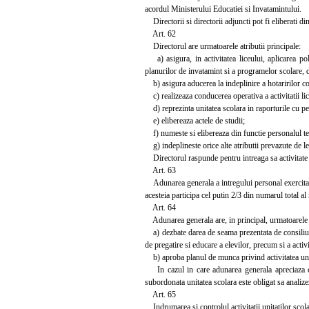
acordul Ministerului Educatiei si Invatamintului.
Directorii si directorii adjuncti pot fi eliberati di
Art. 62
Directorul are urmatoarele atributii principale:
a) asigura, in activitatea liceului, aplicarea poli
planurilor de invatamint si a programelor scolare, de 
b) asigura aducerea la indeplinire a hotaririlor con
c) realizeaza conducerea operativa a activitatii li
d) reprezinta unitatea scolara in raporturile cu per
e) elibereaza actele de studii;
f) numeste si elibereaza din functie personalul teh
g) indeplineste orice alte atributii prevazute de l
Directorul raspunde pentru intreaga sa activitate i
Art. 63
Adunarea generala a intregului personal exercita co
acesteia participa cel putin 2/3 din numarul total a
Art. 64
Adunarea generala are, in principal, urmatoarele a
a) dezbate darea de seama prezentata de consiliul 
de pregatire si educare a elevilor, precum si a activ
b) aproba planul de munca privind activitatea unit
In cazul in care adunarea generala apreciaza ca n
subordonata unitatea scolara este obligat sa analiz
Art. 65
Indrumarea si controlul activitatii unitatilor scolar