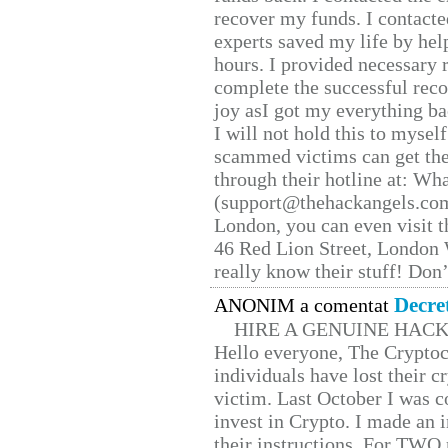
recover my funds. I contact
experts saved my life by hel
hours. I provided necessary 
complete the successful reco
joy asI got my everything bac
I will not hold this to myself
scammed victims can get the
through their hotline at: W
(support@thehackangels.com
London, you can even visit th
46 Red Lion Street, London
really know their stuff! Don’
Decre
ANONIM a comentat
HIRE A GENUINE HAC
Hello everyone, The Cryptocu
individuals have lost their c
victim. Last October I was 
invest in Crypto. I made an i
their instructions. For TWO 