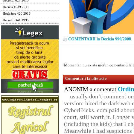
Decretul 627 2015
Decizia 1039 2011
Hotărârea 420 2016
Decretul 341 1995
COMENTARII la Decizia 990/2008
Momentan nu exista niciun comentariu la 
Comentarii la alte acte
Ordin
ANONIM a comentat
usually don’t comment on t
version: hired the dark web 
CyberH4cks. com paid about 
court, still worth it. Longer
(including the kids) that I ch
Meanwhile I had suspicions 