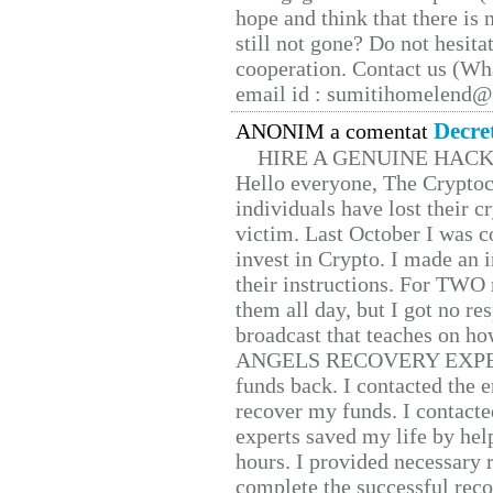
hope and think that there is
still not gone? Do not hesita
cooperation. Contact us (W
email id : sumitihomelend
Decre
ANONIM a comentat
HIRE A GENUINE HAC
Hello everyone, The Cryptocu
individuals have lost their c
victim. Last October I was 
invest in Crypto. I made an i
their instructions. For TWO 
them all day, but I got no re
broadcast that teaches on h
ANGELS RECOVERY EXPERT. H
funds back. I contacted the 
recover my funds. I contact
experts saved my life by hel
hours. I provided necessary 
complete the successful reco