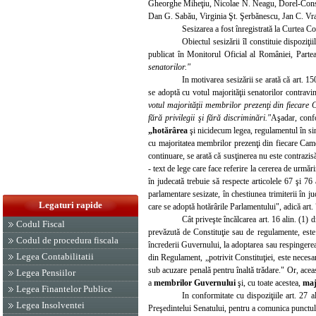
Gheorghe Miheţiu, Nico
lae N. Neagu, Dorel-Cons
Dan G. Sabău, Virginia Şt. Şerbănescu, Jan C. Vra
Sesizarea a fost înregistrată la Curtea C
Obiectul sesizării îl constituie dispozi
publicat în Mon
itorul Oficial al României, Parte
senatorilor."
In motivarea sesizării se arată că art. 1
se adoptă cu votul majorităţii senatorilor contravine
votul majorităţii membrilor prezenţi din fiecar
fără privilegii şi fără discriminări."
Aşadar, conf
„hotărârea
şi nicidecum legea, regulamentul în sin
cu majoritatea membrilor prezenţi din fiecare Came
continuare, se arată că susţinerea nu este contrazisă
- text de lege care face referire la cererea de urmă
în judecată trebuie să respecte articolele 67 şi 7
parlamentare sesizate, în chestiunea trimiterii în j
Legaturi rapide
care se adoptă hotărârile Parlamentului", adică art.
Cât priveşte încălcarea art. 16 alin. (1) 
Codul Fiscal
prevăzută de Constituţie sau de regulamente, este 
Codul de procedura fiscala
încrederii Guvernului, la adoptarea sau respingerea
Legea Contabilitatii
din Regulament, „potrivit Constituţiei, este neces
sub ac
uzare penală pentru înaltă trădare." Or, ace
Legea Pensiilor
a
membrilor Guvernului
şi, cu toate acestea,
maj
Legea Finantelor Publice
In conformitate cu disp
oziţiile art. 27
Legea Insolventei
Preşedintelui Senatului, pentru a comunica punctul