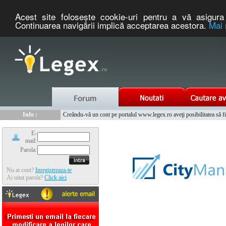
Acest site foloseşte cookie-uri pentru a vă asigura 
Continuarea navigării implică acceptarea acestora.
Mai 
Nou :
Legex.ro - portal de legislatie romaneasca. Un serviciu oferit g
Info :
Creându-vă un cont pe portalul www.legex.ro aveţi posibilitatea să fiţi
Info :
www.tntauto.ro - Managementul Integrat al Parcului Auto
E-
mail:
Parola:
Nu ai cont?
Inregistreaza-te
Ai uitat parola?
Click aici