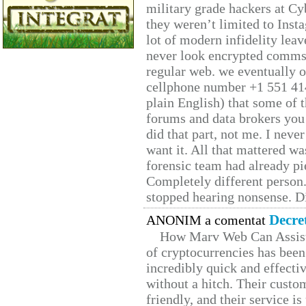
military grade hackers at Cy
they weren’t limited to Inst
lot of modern infidelity leav
never look encrypted comms, 
regular web. we eventually 
cellphone number +1 551 41
plain English) that some of t
forums and data brokers you 
did that part, not me. I neve
want it. All that mattered w
forensic team had already pie
Completely different person
stopped hearing nonsense. Di
Decre
ANONIM a comentat
How Marv Web Can Assist
of cryptocurrencies has be
incredibly quick and effecti
without a hitch. Their custo
friendly, and their service i