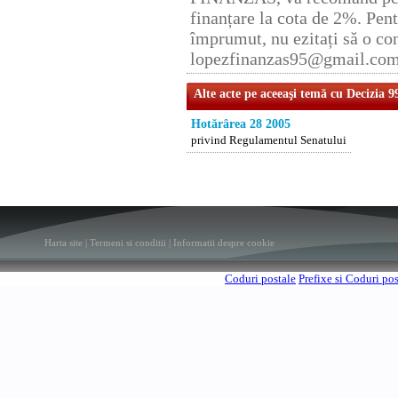
finanțare la cota de 2%. Pent
împrumut, nu ezitați să o con
lopezfinanzas95@gmail.co
Alte acte pe aceeaşi temă cu Decizia 9
Hotărârea 28 2005
privind Regulamentul Senatului
Harta site
|
Termeni si conditii
|
Informatii despre cookie
Coduri postale
Prefixe si Coduri po