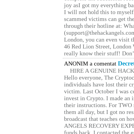
joy asI got my everything bac
I will not hold this to myself
scammed victims can get the
through their hotline at: W
(support@thehackangels.com
London, you can even visit th
46 Red Lion Street, London
really know their stuff! Don’
Decre
ANONIM a comentat
HIRE A GENUINE HAC
Hello everyone, The Cryptocu
individuals have lost their c
victim. Last October I was 
invest in Crypto. I made an i
their instructions. For TWO 
them all day, but I got no re
broadcast that teaches on h
ANGELS RECOVERY EXPERT. H
funds back. I contacted the 