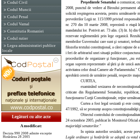
Preşedintele Senatului
a comunicat, c
Codul Civil
2008, punctul de vedere al Biroului permanent al S
Codul Muncii
solicită respingerea acesteia, pentru următoarele m
Codul Penal
prevederilor Legii nr. 115/1999 privind responsabili
Codul Vamal
nr. 270 din 10 martie 2008, reprezintă o etapă î
mandatului lor. Potrivit art. 73 alin. (3) lit. h) di
Constitutia Romaniei
rezervate reglementării prin lege organică. Rezul
Codul rutier
membrilor Guvernului care sunt şi senatori, trebuie
Legea administratiei publice
filozofia textului constituţional, a cărei raţiune de
locale
i feri de arbitrariul unei situaţii politice conjunct
procedurilor de organizare şi funcţionare, „nu est
organ suprem reprezentativ al ţării şi de unică aut
activitatea celor două Camere ale Parlamentului." 
aprobării cererii de urmărire penală, respectiv major
CURTEA,
examinând sesizarea de neconstituţionali
criticate din Regulamentul Senatului, republicat
funcţionarea Curţii Constituţionale, reţine următoar
Curtea a fost legal sesizată şi este comp
47/1992, să se pronunţe asupra constituţionalităţii
Obiectul controlului de constituţionalita
Legături cu alte acte
24 octombrie 2005, publicat în Monitorul Oficial 
A modificat:
majorităţii senatorilor."
In opinia autorilor sesizării, aceste pre
Decizia 990 2008 admite exceptie
Legile ordinare şi hotărârile se adoptă cu votul
Hotărârea 28 2005