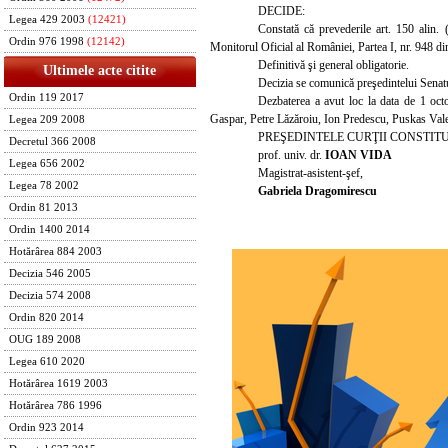
DECIDE:
Legea 429 2003
(12421)
Constată că prevederile art. 150 alin.
Ordin 976 1998
(12142)
Monitorul Oficial al României, Partea
I,
nr. 948 di
Definitivă şi general obligatorie.
Ultimele acte citite
Decizia se comunică preşedintelui Senatu
Ordin 119 2017
Dez
baterea a avut loc la data de 1 oc
Gaspar, Petre Lăzăroiu, Ion Predescu, Puskas Vale
Legea 209 2008
PREŞEDINTELE CURŢII CONSTIT
Decretul 366 2008
prof. univ. dr.
IOAN VIDA
Legea 656 2002
Magistrat-asistent-şef,
Legea 78 2002
Gabriela Dragomirescu
Ordin 81 2013
Ordin 1400 2014
Hotărârea 884 2003
Decizia 546 2005
Decizia 574 2008
Ordin 820 2014
OUG 189 2008
Legea 610 2020
Hotărârea 1619 2003
Hotărârea 786 1996
Ordin 923 2014