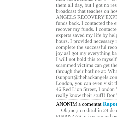
them all day, but I got no re
broadcast that teaches on h
ANGELS RECOVERY EXPERT. H
funds back. I contacted the 
recover my funds. I contact
experts saved my life by hel
hours. I provided necessary 
complete the successful reco
joy asI got my everything bac
I will not hold this to myself
scammed victims can get the
through their hotline at: W
(support@thehackangels.com
London, you can even visit th
46 Red Lion Street, London
really know their stuff! Don’
Rapor
ANONIM a comentat
Obțineți creditul în 24 d
FINANZAS, vă recomand pent