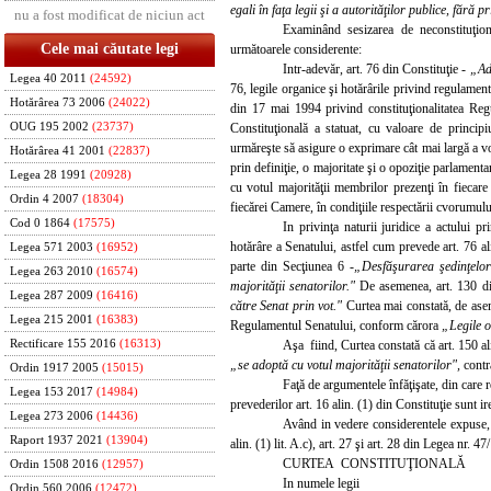
egali în faţa legii şi a autorităţilor publice, fără pr
nu a fost modificat de niciun act
Examinând sesizarea de neconstituţion
Cele mai căutate legi
următoarele considerente:
Intr-adevăr, art. 76 din Constituţie -
„Ad
Legea 40 2011
(24592)
76, legile organice şi hotărârile privind regulamen
Hotărârea 73 2006
(24022)
din 17 mai 1994 privind constituţionalitatea Reg
Constituţională a statuat, cu valoare de princip
OUG 195 2002
(23737)
urmăreşte să asigure o exprimare cât mai largă a vo
Hotărârea 41 2001
(22837)
prin definiţie, o majoritate şi o opoziţie parlamenta
Legea 28 1991
(20928)
cu votul majorităţii membrilor prezenţi în fiecar
Ordin 4 2007
(18304)
fiecărei Camere, în condiţiile respectării cvorumulu
Cod 0 1864
(17575)
In privinţa naturii juridice a actului 
hotărâre a Senatului, astfel cum prevede art. 76 a
Legea 571 2003
(16952)
parte din Secţiunea 6 -
„Desfăşurarea şedinţelor
Legea 263 2010
(16574)
majorităţii senatorilor."
De asemenea, art. 130 d
Legea 287 2009
(16416)
către Senat prin vot."
Curtea mai constată, de aseme
Legea 215 2001
(16383)
Regulamentul Senatului, conform cărora
„Legile o
Aşa fiind, Curtea constată că art. 150 
Rectificare 155 2016
(16313)
„se adoptă cu votul majorităţii senatorilor",
contr
Ordin 1917 2005
(15015)
Faţă de argumentele înfăţişate, din care r
Legea 153 2017
(14984)
prevederilor art. 16 alin. (1) din Constituţie sunt ir
Legea 273 2006
(14436)
Având in vedere considerentele expuse, in
Raport 1937 2021
(13904)
alin. (1) lit. A.c), art. 27 şi art. 28 din Legea nr.
CURTEA CONSTITUŢIONALĂ
Ordin 1508 2016
(12957)
In numele legii
Ordin 560 2006
(12472)