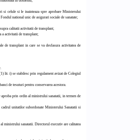
ternationala in domeniu;
 si celule si le inainteaza spre aprobare Ministerului
 Fondul national unic de asigurari sociale de sanatate;
ra calitatii activitatii de transplant;
 activitatii de transplant;
e de transplant in care se va desfasura activitatea de
.
) lit. i) se stabilesc prin regulament avizat de Colegiul
banci de tesuturi pentru conservarea acestora.
roba prin ordin al ministrului sanatatii, in termen de
adrul unitatilor subordonate Ministerului Sanatatii si
ministrului sanatatii. Directorul executiv are calitatea