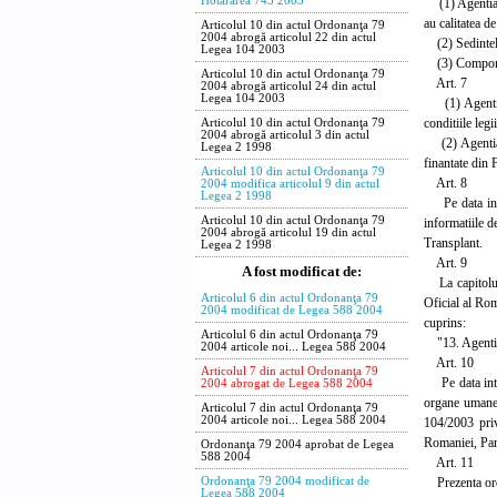
Hotărârea 743 2003
(1) Agentia Na
au calitatea d
Articolul 10 din actul Ordonanţa 79
2004 abrogă articolul 22 din actul
(2) Sedintele 
Legea 104 2003
(3) Componenta
Articolul 10 din actul Ordonanţa 79
Art. 7
2004 abrogă articolul 24 din actul
Legea 104 2003
(1) Agentia N
conditiile legii
Articolul 10 din actul Ordonanţa 79
2004 abrogă articolul 3 din actul
(2) Agentia N
Legea 2 1998
finantate din 
Articolul 10 din actul Ordonanţa 79
Art. 8
2004 modifica articolul 9 din actul
Legea 2 1998
Pe data intra
Articolul 10 din actul Ordonanţa 79
informatiile d
2004 abrogă articolul 19 din actul
Transplant.
Legea 2 1998
Art. 9
A fost modificat de:
La capitolul 
Articolul 6 din actul Ordonanţa 79
Oficial al Rom
2004 modificat de Legea 588 2004
cuprins:
Articolul 6 din actul Ordonanţa 79
"13. Agentia
2004 articole noi... Legea 588 2004
Art. 10
Articolul 7 din actul Ordonanţa 79
Pe data intrar
2004 abrogat de Legea 588 2004
organe umane,
Articolul 7 din actul Ordonanţa 79
2004 articole noi... Legea 588 2004
104/2003 priv
Romaniei, Part
Ordonanţa 79 2004 aprobat de Legea
588 2004
Art. 11
Prezenta ordon
Ordonanţa 79 2004 modificat de
Legea 588 2004