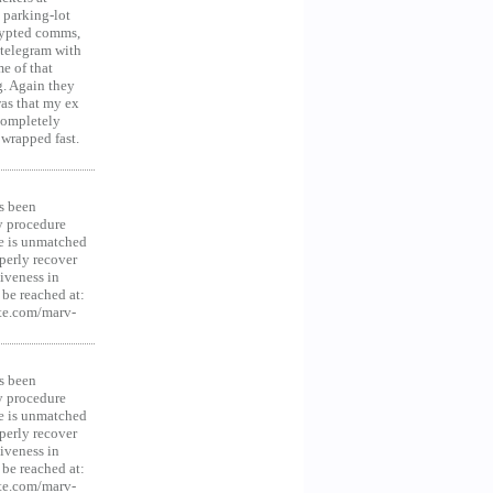
 parking-lot
crypted comms,
 telegram with
e of that
g. Again they
was that my ex
 Completely
 wrapped fast.
s been
y procedure
ce is unmatched
operly recover
iveness in
be reached at:
te.com/marv-
s been
y procedure
ce is unmatched
operly recover
iveness in
be reached at:
te.com/marv-