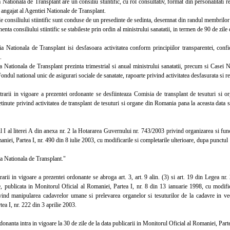
tionala de Transplant are un consiliu stiintific, cu rol consultativ, format din personalitati re
e angajat al Agentiei Nationale de Transplant.
consiliului stiintific sunt conduse de un presedinte de sedinta, desemnat din randul membrilor a
 consiliului stiintific se stabileste prin ordin al ministrului sanatatii, in termen de 90 de zile d
ationala de Transplant isi desfasoara activitatea conform principiilor transparentei, confiden
.
ationala de Transplant prezinta trimestrial si anual ministrului sanatatii, precum si Casei Nat
Fondul national unic de asigurari sociale de sanatate, rapoarte privind activitatea desfasurata si r
rii in vigoare a prezentei ordonante se desfiinteaza Comisia de transplant de tesuturi si or
etinute privind activitatea de transplant de tesuturi si organe din Romania pana la aceasta data sa
I al literei A din anexa nr. 2 la Hotararea Guvernului nr. 743/2003 privind organizarea si func
aniei, Partea I, nr. 490 din 8 iulie 2003, cu modificarile si completarile ulterioare, dupa punct
 Nationala de Transplant."
ii in vigoare a prezentei ordonante se abroga art. 3, art. 9 alin. (3) si art. 19 din Legea nr. 
 publicata in Monitorul Oficial al Romaniei, Partea I, nr. 8 din 13 ianuarie 1998, cu modifica
ind manipularea cadavrelor umane si prelevarea organelor si tesuturilor de la cadavre in ved
ea I, nr. 222 din 3 aprilie 2003.
anta intra in vigoare la 30 de zile de la data publicarii in Monitorul Oficial al Romaniei, Parte