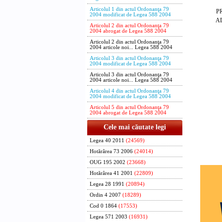
Articolul 1 din actul Ordonanţa 79
PRIM-
2004 modificat de Legea 588 2004
ADRIA
Articolul 2 din actul Ordonanţa 79
2004 abrogat de Legea 588 2004
Contra
Articolul 2 din actul Ordonanţa 79
Ministru
2004 articole noi... Legea 588 2004
Ovidiu
Articolul 3 din actul Ordonanţa 79
2004 modificat de Legea 588 2004
Ministr
Articolul 3 din actul Ordonanţa 79
2004 articole noi... Legea 588 2004
solidarita
Dan Mi
Articolul 4 din actul Ordonanţa 79
2004 modificat de Legea 588 2004
Articolul 5 din actul Ordonanţa 79
Ministrul
2004 abrogat de Legea 588 2004
Mihai N
Cele mai căutate legi
Legea 40 2011
(24569)
Hotărârea 73 2006
(24014)
OUG 195 2002
(23668)
Hotărârea 41 2001
(22809)
Legea 28 1991
(20894)
Ordin 4 2007
(18289)
Cod 0 1864
(17553)
Legea 571 2003
(16931)