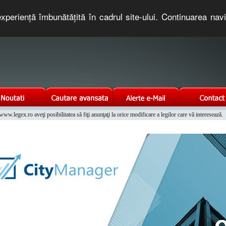
xperienţă îmbunătăţită în cadrul site-ului. Continuarea nav
e romaneasca. Un serviciu oferit gratuit de TNT COMPUTERS
w.legex.ro aveţi posibilitatea să fiţi anunţaţi la orice modificare a legilor care vă interesează.
Integrat al Parcului Auto
telefonice nationale si internationale pe www.coduriprefixe.ro.