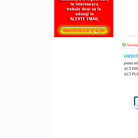
Anunţă
ORDONA
pentru in
ACT EM
ACT PUB