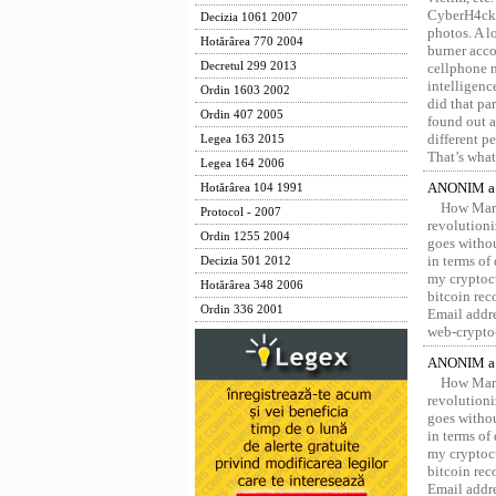
CyberH4cks 
Decizia 1061 2007
photos. A l
Hotărârea 770 2004
burner acco
Decretul 299 2013
cellphone 
intelligenc
Ordin 1603 2002
did that pa
Ordin 407 2005
found out a
different p
Legea 163 2015
That’s what 
Legea 164 2006
ANONIM a 
Hotărârea 104 1991
How Marv
Protocol - 2007
revolution
Ordin 1255 2004
goes withou
in terms of
Decizia 501 2012
my cryptocu
Hotărârea 348 2006
bitcoin re
Ordin 336 2001
Email addr
web-crypto
ANONIM a 
How Marv
revolution
goes withou
in terms of
my cryptocu
bitcoin re
Email addr