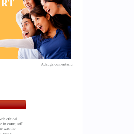
Adauga comentariu
web ethical
in court, still
he was the
ckers at