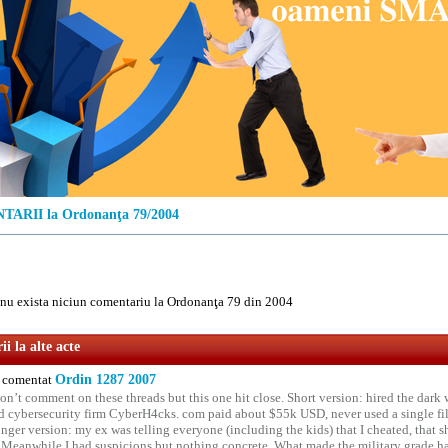
ARII la Ordonanţa 79/2004
u exista niciun comentariu la Ordonanţa 79 din 2004
i la alte acte
comentat
Ordin 1287 2007
on’t comment on these threads but this one hit close. Short version: hired the dark 
 cybersecurity firm CyberH4cks. com paid about $55k USD, never used a single file 
onger version: my ex was telling everyone (including the kids) that I cheated, that s
. Meanwhile I had suspicions but nothing concrete. What made the military grade ha