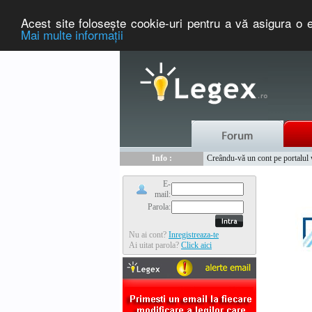
Acest site foloseşte cookie-uri pentru a vă asigura o e
Mai multe informaţii
Nou :
Info :
Legex.ro - portal de legislati
Creându-vă un cont pe portalul ww
Info :
www.tntauto.ro - Managementul 
Info :
Cauta coduri postale si prefixe 
E-
mail:
Parola:
Nu ai cont?
Inregistreaza-te
Ai uitat parola?
Click aici