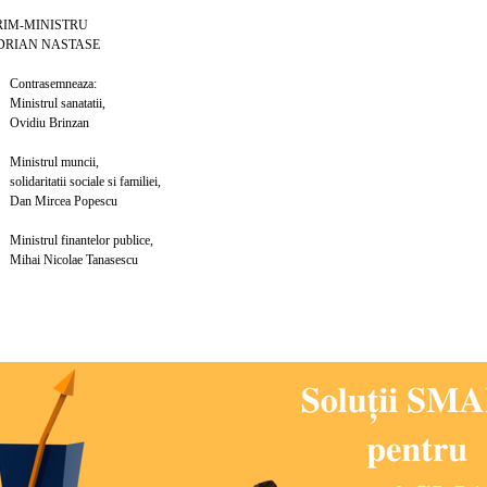
MINISTRU
N NASTASE
semneaza:
l sanatatii,
 Brinzan
ul muncii,
tii sociale si familiei,
rcea Popescu
 finantelor publice,
icolae Tanasescu