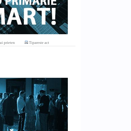
ui prieten
Tipareste act