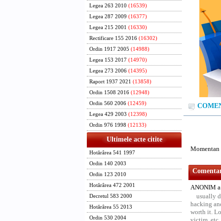
Legea 263 2010
(16539)
Legea 287 2009
(16377)
Legea 215 2001
(16330)
Rectificare 155 2016
(16302)
Ordin 1917 2005
(14988)
Legea 153 2017
(14970)
Legea 273 2006
(14395)
Raport 1937 2021
(13858)
Ordin 1508 2016
(12948)
Ordin 560 2006
(12459)
COMENT
Legea 429 2003
(12398)
Ordin 976 1998
(12133)
Ultimele acte citite
Momentan n
Hotărârea 541 1997
Ordin 140 2003
Comentari
Ordin 123 2010
Hotărârea 472 2001
ANONIM a 
usually d
Decretul 583 2000
hacking and
Hotărârea 55 2013
worth it. L
Ordin 530 2004
victim, etc