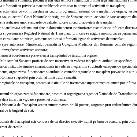
informatii stiintifice, precum si asistenta tehnica si stiintifica privind legislatia nationala si in
informatii cu privire la toate problemele care apar in domeniul activitatii de transplant;
tivitatile ce vor fi derulate in cadrul programului national de transplant de organe, tesuturi
a caz, cu acordul Casei Nationale de Asigurari de Sanatate, pentru activitatile care se suporta din
la realizarea unor standarde de calitate ridicate in cadrul activitatii de transplant;
si analizeaza cele mai noi date in domeniu pentru monitorizarea riscurilor cu influenta directa asup
 si gestioneaza Registrul National de Transplant, prin care se asigura monitorizarea permanenta a
consultanta stiintifica, asistenta tehnica si informatii legate de activitatea de transplant;
re autorizare, Ministerului Sanatatii si Colegiului Medicilor din Romania, centrele regional
supravegheaza activitatea acestora;
aza si coordoneaza prelevarea si transplantul de tesuturi si organe;
isterului Sanatatii proiecte de acte normative in vederea indeplinirii atributiilor specifice;
cu institutiile similare internationale in vederea integrarii in structurile europene de specialitate
, organizarea, functionarea si atributiile centrelor regionale de transplant prevazute la alin. (1
Romania si aprobat prin ordin al ministrului sanatatii.
egionale de transplant, precum si institutiile de invatamant superior medical uman pot infiinta 
tul de organizare si functionare, precum si organigrama Agentiei Nationale de Transplant se ap
la data intrarii in vigoare a prezentei ordonante.
ationala de Transplant are un numar maxim de 10 posturi, asigurate prin redistribuirea din c
ral de la bugetul de stat.
ala de Transplant este condusa de un director executiv numit pe baza de concurs, prin ordin al 
ertiar de credite.