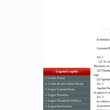
In temeiul art
Guvernul Rom
Art. 1
(1) Se infiin
Bucuresti, str
(2) Finantarea
Legaturi rapide
legii.
Codul Fiscal
(3) Agentia Na
Codul de procedura fiscala
Art. 2
Agentia Nation
Legea Contabilitatii
in raport cu o
Legea Pensiilor
Art. 3
Legea Finantelor Publice
In vederea rea
a) promoveaza
Legea Insolventei