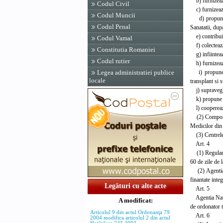
b) furnizeaza 
Codul Civil
c) furnizeaza 
Codul Muncii
d) propune ac
Codul Penal
Sanatatii, dup
e) contribuie 
Codul Vamal
f) colecteaza 
Constitutia Romaniei
g) infiinteaza
Codul rutier
h) furnizeaza 
i) propune sp
Legea administratiei publice
locale
transplant si 
j) supraveghe
k) propune Min
l) coopereaza 
(2) Componenta
Medicilor din 
(3) Centrele r
Art. 4
(1) Regulamen
60 de zile de 
(2) Agentia N
finantate integ
Legături cu alte acte
Art. 5
Agentia Nation
A modificat:
de ordonator t
Articolul 9 din actul Ordonanţa 79
Art. 6
2004 modifica articolul 2 din actul