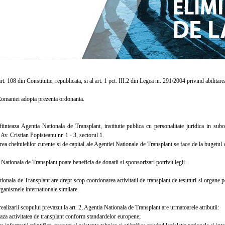
. 108 din Constitutie, republicata, si al art. 1 pct. III.2 din Legea nr. 291/2004 privind abilita
aniei adopta prezenta ordonanta.
teaza Agentia Nationala de Transplant, institutie publica cu personalitate juridica in subor
. Av. Cristian Popisteanu nr. 1 - 3, sectorul 1.
 cheltuielilor curente si de capital ale Agentiei Nationale de Transplant se face de la bugetul de
tionala de Transplant poate beneficia de donatii si sponsorizari potrivit legii.
ala de Transplant are drept scop coordonarea activitatii de transplant de tesuturi si organe pe
rganismele internationale similare.
lizarii scopului prevazut la art. 2, Agentia Nationala de Transplant are urmatoarele atributii:
 activitatea de transplant conform standardelor europene;