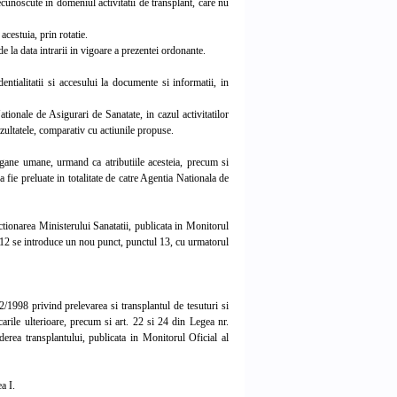
cunoscute in domeniul activitatii de transplant, care nu
cestuia, prin rotatie.
e la data intrarii in vigoare a prezentei ordonante.
tialitatii si accesului la documente si informatii, in
ionale de Asigurari de Sanatate, in cazul activitatilor
ezultatele, comparativ cu actiunile propuse.
gane umane, urmand ca atributiile acesteia, precum si
 fie preluate in totalitate de catre Agentia Nationala de
tionarea Ministerului Sanatatii, publicata in Monitorul
ul 12 se introduce un nou punct, punctul 13, cu urmatorul
2/1998 privind prelevarea si transplantul de tesuturi si
rile ulterioare, precum si art. 22 si 24 din Legea nr.
erea transplantului, publicata in Monitorul Oficial al
a I.