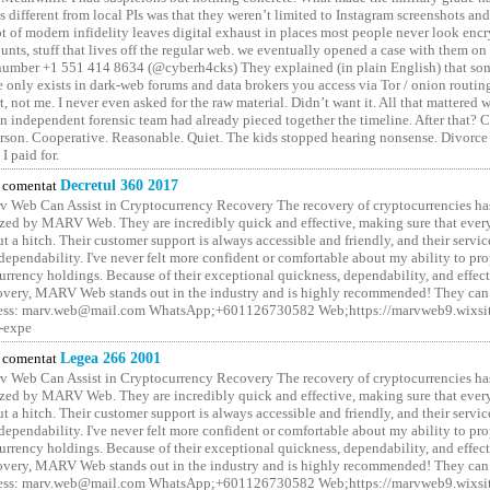
different from local PIs was that they weren’t limited to Instagram screenshots and
ot of modern infidelity leaves digital exhaust in places most people never look en
unts, stuff that lives off the regular web. we eventually opened a case with them on
number +1 551 414 8634 (@cyberh4cks) They explained (in plain English) that som
e only exists in dark-web forums and data brokers you access via Tor / onion routin
rt, not me. I never even asked for the raw material. Didn’t want it. All that mattered 
n independent forensic team had already pieced together the timeline. After that?
erson. Cooperative. Reasonable. Quiet. The kids stopped hearing nonsense. Divorce
I paid for.
comentat
Decretul 360 2017
 Web Can Assist in Cryptocurrency Recovery The recovery of cryptocurrencies ha
ized by MARV Web. They are incredibly quick and effective, making sure that ever
t a hitch. Their customer support is always accessible and friendly, and their servi
 dependability. I've never felt more confident or comfortable about my ability to pr
rrency holdings. Because of their exceptional quickness, dependability, and effect
covery, MARV Web stands out in the industry and is highly recommended! They can 
ess: marv.web@mail.com WhatsApp;+601126730582 Web;https://marvweb9.wixsi
-expe
comentat
Legea 266 2001
 Web Can Assist in Cryptocurrency Recovery The recovery of cryptocurrencies ha
ized by MARV Web. They are incredibly quick and effective, making sure that ever
t a hitch. Their customer support is always accessible and friendly, and their servi
 dependability. I've never felt more confident or comfortable about my ability to pr
rrency holdings. Because of their exceptional quickness, dependability, and effect
covery, MARV Web stands out in the industry and is highly recommended! They can 
ess: marv.web@mail.com WhatsApp;+601126730582 Web;https://marvweb9.wixsi