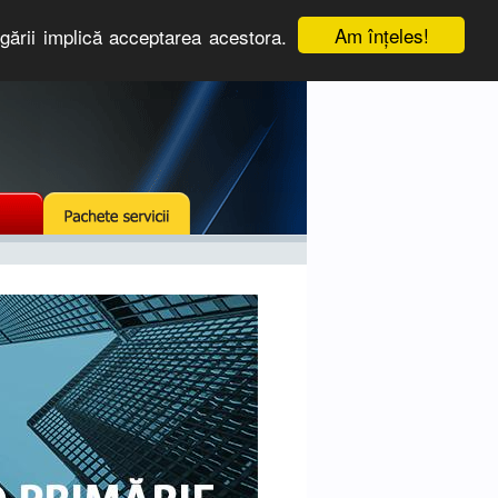
Am înţeles!
igării implică acceptarea acestora.