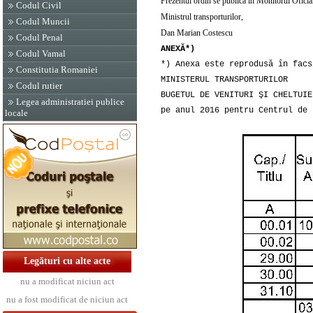
Prezentul ordin se publică în Monitorul Oficial
Codul Civil
Ministrul transporturilor,
Codul Muncii
Dan Marian Costescu
Codul Penal
ANEXĂ*)
Codul Vamal
*) Anexa este reprodusă în facs
Constitutia Romaniei
MINISTERUL TRANSPORTURILOR
Codul rutier
BUGETUL DE VENITURI ŞI CHELTUIE
Legea administratiei publice
pe anul 2016 pentru Centrul de 
locale
Legături cu alte acte
nu a modificat niciun act
nu a fost modificat de niciun act