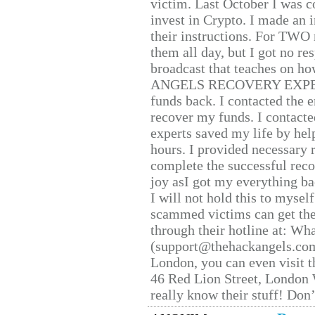
victim. Last October I was 
invest in Crypto. I made an i
their instructions. For TWO 
them all day, but I got no re
broadcast that teaches on h
ANGELS RECOVERY EXPERT. H
funds back. I contacted the 
recover my funds. I contact
experts saved my life by hel
hours. I provided necessary 
complete the successful reco
joy asI got my everything bac
I will not hold this to myself
scammed victims can get the
through their hotline at: W
(support@thehackangels.com
London, you can even visit th
46 Red Lion Street, London
really know their stuff! Don’