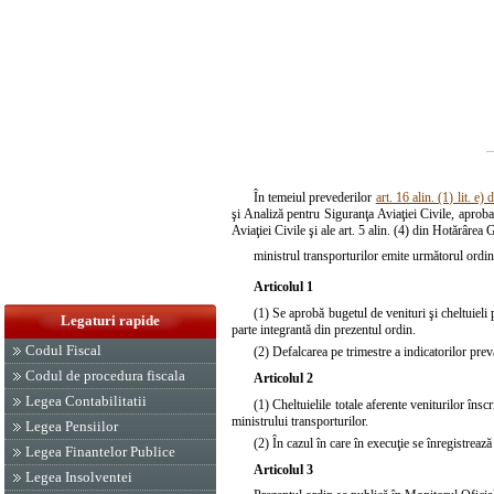
În temeiul prevederilor
art. 16 alin. (1) lit. e
şi Analiză pentru Siguranţa Aviaţiei Civile, aprob
Aviaţiei Civile şi ale art. 5 alin. (4) din Hotărâre
ministrul transporturilor emite următorul ordin
Articolul 1
(1) Se aprobă bugetul de venituri şi cheltuieli
Legaturi rapide
parte integrantă din prezentul ordin.
Codul Fiscal
(2) Defalcarea pe trimestre a indicatorilor prev
Codul de procedura fiscala
Articolul 2
Legea Contabilitatii
(1) Cheltuielile totale aferente veniturilor îns
ministrului transporturilor.
Legea Pensiilor
(2) În cazul în care în execuţie se înregistrează
Legea Finantelor Publice
Articolul 3
Legea Insolventei