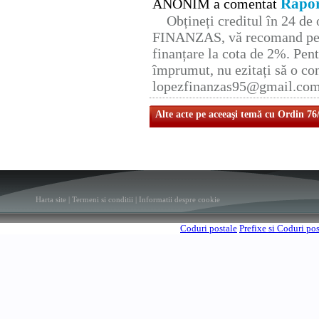
Rapor
ANONIM a comentat
Obțineți creditul în 24 d
FINANZAS, vă recomand pent
finanțare la cota de 2%. Pent
împrumut, nu ezitați să o con
lopezfinanzas95@gmail.co
Alte acte pe aceeaşi temă cu Ordin 76
Harta site
|
Termeni si conditii
|
Informatii despre cookie
Coduri postale
Prefixe si Coduri po