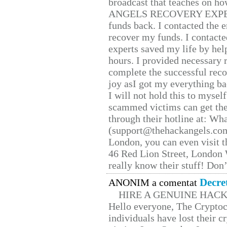
broadcast that teaches on h
ANGELS RECOVERY EXPERT. H
funds back. I contacted the 
recover my funds. I contact
experts saved my life by hel
hours. I provided necessary 
complete the successful reco
joy asI got my everything bac
I will not hold this to myself
scammed victims can get the
through their hotline at: W
(support@thehackangels.com
London, you can even visit th
46 Red Lion Street, London
really know their stuff! Don’
Decre
ANONIM a comentat
HIRE A GENUINE HAC
Hello everyone, The Cryptocu
individuals have lost their c