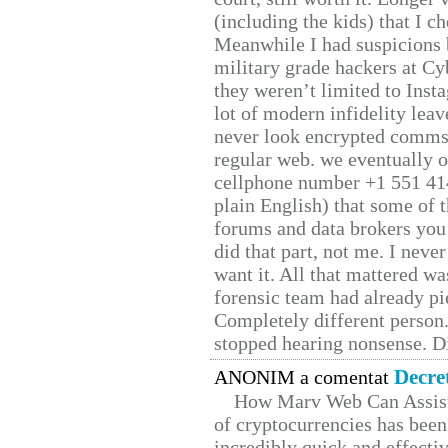
(including the kids) that I ch
Meanwhile I had suspicions 
military grade hackers at Cy
they weren’t limited to Inst
lot of modern infidelity leav
never look encrypted comms, 
regular web. we eventually 
cellphone number +1 551 41
plain English) that some of t
forums and data brokers you 
did that part, not me. I neve
want it. All that mattered w
forensic team had already pie
Completely different person
stopped hearing nonsense. Di
Decre
ANONIM a comentat
How Marv Web Can Assist
of cryptocurrencies has be
incredibly quick and effecti