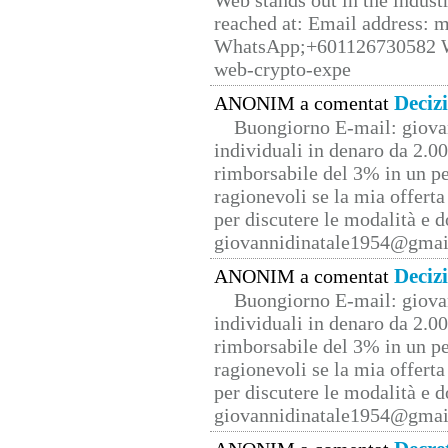
Web stands out in the indus
reached at: Email address:
WhatsApp;+601126730582 W
web-crypto-expe
Deciz
ANONIM a comentat
Buongiorno E-mail: giova
individuali in denaro da 2.00
rimborsabile del 3% in un pe
ragionevoli se la mia offerta
per discutere le modalità e 
giovannidinatale1954@­gmai
Deciz
ANONIM a comentat
Buongiorno E-mail: giova
individuali in denaro da 2.00
rimborsabile del 3% in un pe
ragionevoli se la mia offerta
per discutere le modalità e 
giovannidinatale1954@­gmai