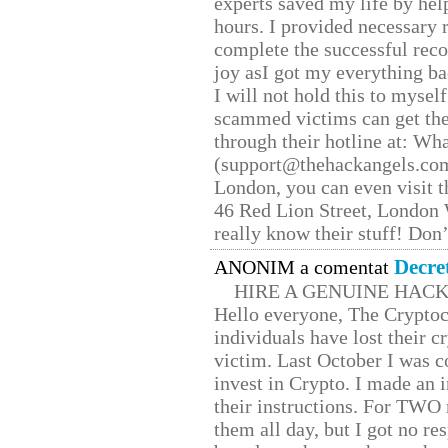
experts saved my life by hel
hours. I provided necessary 
complete the successful reco
joy asI got my everything bac
I will not hold this to myself
scammed victims can get the
through their hotline at: W
(support@thehackangels.com
London, you can even visit th
46 Red Lion Street, London
really know their stuff! Don’
Decre
ANONIM a comentat
HIRE A GENUINE HAC
Hello everyone, The Cryptocu
individuals have lost their c
victim. Last October I was 
invest in Crypto. I made an i
their instructions. For TWO 
them all day, but I got no re