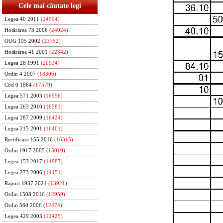
Cele mai căutate legi
Legea 40 2011
(24594)
Hotărârea 73 2006
(24024)
OUG 195 2002
(23752)
Hotărârea 41 2001
(22842)
Legea 28 1991
(20934)
Ordin 4 2007
(18306)
Cod 0 1864
(17579)
Legea 571 2003
(16956)
Legea 263 2010
(16581)
Legea 287 2009
(16424)
Legea 215 2001
(16401)
Rectificare 155 2016
(16315)
Ordin 1917 2005
(15019)
Legea 153 2017
(14987)
Legea 273 2006
(14451)
Raport 1937 2021
(13921)
Ordin 1508 2016
(12959)
Ordin 560 2006
(12474)
Legea 429 2003
(12425)