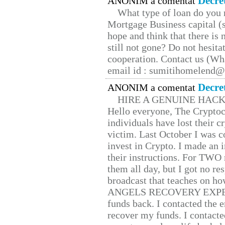
Decre
ANONIM a comentat
What type of loan do you 
Mortgage Business capital (s
hope and think that there is
still not gone? Do not hesita
cooperation. Contact us (W
email id : sumitihomelend
Decre
ANONIM a comentat
HIRE A GENUINE HAC
Hello everyone, The Cryptocu
individuals have lost their c
victim. Last October I was 
invest in Crypto. I made an i
their instructions. For TWO 
them all day, but I got no re
broadcast that teaches on h
ANGELS RECOVERY EXPERT. H
funds back. I contacted the 
recover my funds. I contact