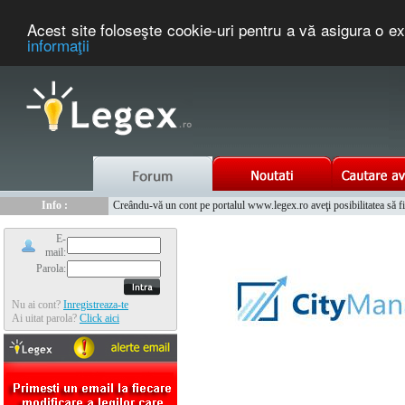
Acest site foloseşte cookie-uri pentru a vă asigura o ex
informaţii
Nou :
Legex.ro - portal de legislatie romaneasca. Un serviciu oferit g
Info :
Creându-vă un cont pe portalul www.legex.ro aveţi posibilitatea să fiţi
Info :
www.tntauto.ro - Managementul Integrat al Parcului Auto
E-
mail:
Parola:
Nu ai cont?
Inregistreaza-te
Ai uitat parola?
Click aici