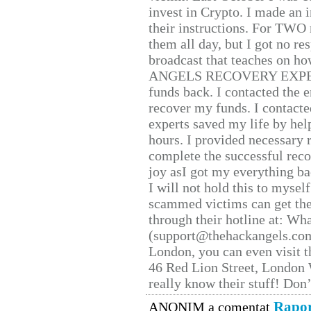
invest in Crypto. I made an i
their instructions. For TWO 
them all day, but I got no re
broadcast that teaches on h
ANGELS RECOVERY EXPERT. H
funds back. I contacted the 
recover my funds. I contact
experts saved my life by hel
hours. I provided necessary 
complete the successful reco
joy asI got my everything bac
I will not hold this to myself
scammed victims can get the
through their hotline at: W
(support@thehackangels.com
London, you can even visit th
46 Red Lion Street, London
really know their stuff! Don’
Rapor
ANONIM a comentat