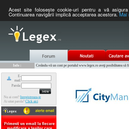
Acest site foloseşte cookie-uri pentru a vă asigura 
Continuarea navigării implică acceptarea acestora.
Mai 
Nou :
Legex.ro - portal de legislatie romaneasca. Un serviciu oferit g
Info :
Creându-vă un cont pe portalul www.legex.ro aveţi posibilitatea să fiţi
Info :
www.tntauto.ro - Managementul Integrat al Parcului Auto
E-
mail:
Parola:
Nu ai cont?
Inregistreaza-te
Ai uitat parola?
Click aici