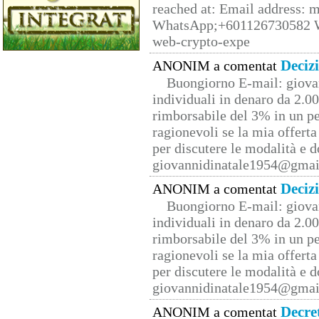
reached at: Email address:
WhatsApp;+601126730582 W
web-crypto-expe
Deciz
ANONIM a comentat
Buongiorno E-mail: giova
individuali in denaro da 2.00
rimborsabile del 3% in un pe
ragionevoli se la mia offerta
per discutere le modalità e 
giovannidinatale1954@­gmai
Deciz
ANONIM a comentat
Buongiorno E-mail: giova
individuali in denaro da 2.00
rimborsabile del 3% in un pe
ragionevoli se la mia offerta
per discutere le modalità e 
giovannidinatale1954@­gmai
Decre
ANONIM a comentat