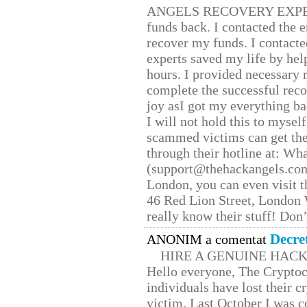
ANGELS RECOVERY EXPERT. H
funds back. I contacted the 
recover my funds. I contact
experts saved my life by hel
hours. I provided necessary 
complete the successful reco
joy asI got my everything bac
I will not hold this to myself
scammed victims can get the
through their hotline at: W
(support@thehackangels.com
London, you can even visit th
46 Red Lion Street, London
really know their stuff! Don’
Decre
ANONIM a comentat
HIRE A GENUINE HAC
Hello everyone, The Cryptocu
individuals have lost their c
victim. Last October I was 