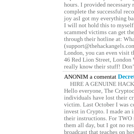
hours. I provided necessary 
complete the successful reco
joy asI got my everything bac
I will not hold this to myself
scammed victims can get the
through their hotline at: W
(support@thehackangels.com
London, you can even visit th
46 Red Lion Street, London
really know their stuff! Don’
Decre
ANONIM a comentat
HIRE A GENUINE HAC
Hello everyone, The Cryptocu
individuals have lost their c
victim. Last October I was 
invest in Crypto. I made an i
their instructions. For TWO 
them all day, but I got no re
broadcast that teaches on h