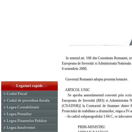
In temeiul art. 108 din Constitutia Romaniei, repu
Europeana de Investitii si Administratia Nationala
6 noiembrie 2000,
Guvernul Romaniei adopta prezenta hotarare.
Legaturi rapide
ARTICOL UNIC
Codul Fiscal
Se aproba amendamentul convenit prin scrisoa
Codul de procedura fiscala
Europeana de Investitii (BEI) si Administratia
(CNADNR)] la Contractul de finantare dintre R
Legea Contabilitatii
Proiectului de reabilitare a drumurilor, etapa a IV
Legea Pensiilor
- In cadrul subparagrafului 1.04 C, se inlocui
Legea Finantelor Publice
PRIM-MINISTRU
Legea Insolventei