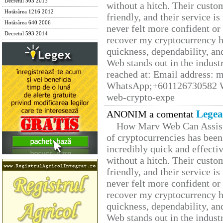
Decretul 503 2013
without a hitch. Their custo
Hotărârea 1216 2012
friendly, and their service i
Hotărârea 640 2006
never felt more confident or
Decretul 593 2014
recover my cryptocurrency h
quickness, dependability, an
Web stands out in the indus
reached at: Email address:
WhatsApp;+601126730582 W
web-crypto-expe
Legea
ANONIM a comentat
How Marv Web Can Assist
of cryptocurrencies has be
incredibly quick and effecti
without a hitch. Their custo
friendly, and their service i
never felt more confident or
recover my cryptocurrency h
quickness, dependability, an
Web stands out in the indus