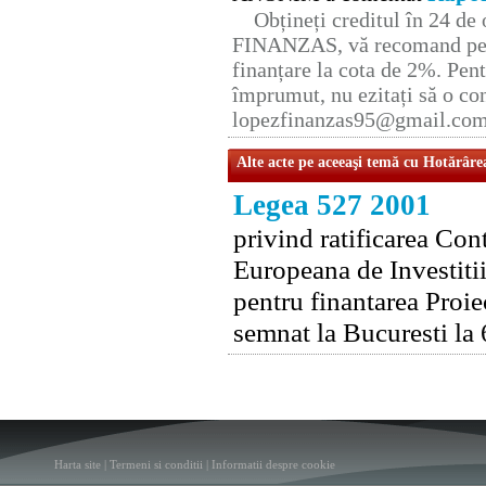
Obțineți creditul în 24 d
FINANZAS, vă recomand pent
finanțare la cota de 2%. Pent
împrumut, nu ezitați să o con
lopezfinanzas95@gmail.co
Alte acte pe aceeaşi temă cu Hotărâre
Legea 527 2001
privind ratificarea Con
Europeana de Investiti
pentru finantarea Proiec
semnat la Bucuresti la
Harta site
|
Termeni si conditii
|
Informatii despre cookie