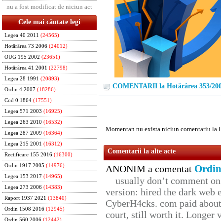
nu a fost modificat de niciun act
Cele mai căutate legi
Legea 40 2011
(24565)
Hotărârea 73 2006
(24012)
OUG 195 2002
(23651)
Hotărârea 41 2001
(22798)
Legea 28 1991
(20893)
COMENTARII la Hotărârea 353/20
Ordin 4 2007
(18286)
Cod 0 1864
(17551)
Legea 571 2003
(16925)
Legea 263 2010
(16532)
Momentan nu exista niciun comentariu la 
Legea 287 2009
(16364)
Legea 215 2001
(16312)
Comentarii la alte acte
Rectificare 155 2016
(16300)
Ordin 1917 2005
(14976)
Ordin
ANONIM a comentat
Legea 153 2017
(14965)
usually don’t comment on t
Legea 273 2006
(14383)
version: hired the dark web 
Raport 1937 2021
(13840)
CyberH4cks. com paid about 
Ordin 1508 2016
(12945)
court, still worth it. Longer
Ordin 560 2006
(12442)