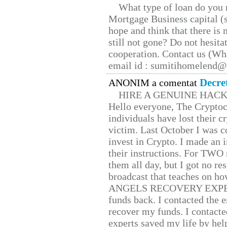
What type of loan do you 
Mortgage Business capital (s
hope and think that there is
still not gone? Do not hesita
cooperation. Contact us (W
email id : sumitihomelend
Decre
ANONIM a comentat
HIRE A GENUINE HAC
Hello everyone, The Cryptocu
individuals have lost their c
victim. Last October I was 
invest in Crypto. I made an i
their instructions. For TWO 
them all day, but I got no re
broadcast that teaches on h
ANGELS RECOVERY EXPERT. H
funds back. I contacted the 
recover my funds. I contact
experts saved my life by hel