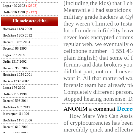
(including the kids) that I ch
Legea 429 2003
(12392)
Meanwhile I had suspicions 
Ordin 976 1998
(12127)
military grade hackers at Cy
Ultimele acte citite
they weren’t limited to Inst
lot of modern infidelity leav
Hotărârea 1188 2000
Hotărârea 1285 2012
never look encrypted comms, 
Decretul 1056 2004
regular web. we eventually 
Decretul 86 1993
cellphone number +1 551 41
Legea 337 2009
plain English) that some of t
Ordin 1317 2002
forums and data brokers you 
Decretul 959 2002
did that part, not me. I neve
Hotărârea 1054 2001
want it. All that mattered w
Decizia 1337 2002
forensic team had already pie
Legea 176 2009
Completely different person
Ordin 7115 1998
stopped hearing nonsense. Di
Decretul 593 2014
Decre
ANONIM a comentat
Hotărârea 683 2012
Instrucţiuni 5 1996
How Marv Web Can Assist
Hotărârea 1171 2006
of cryptocurrencies has be
Decretul 619 2002
incredibly quick and effecti