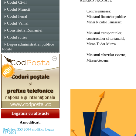
ADRIAN NASTASE
Codul Civil
Codul Muncii
Contrasemneaza:
Codul Penal
Ministrul finantelor publice,
Mihai Nicolae Tanasescu
Codul Vamal
Constitutia Romaniei
Ministrul transporturilor,
Codul rutier
constructiilor si turismului,
Miron Tudor Mitrea
Legea administratiei publice
locale
Ministrul afacerilor externe,
Mircea Geoana
Legături cu alte acte
A modificat:
Hotărârea 353 2004 modifica Legea
527 2001