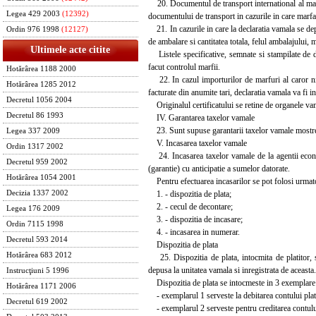
20. Documentul de transport international al marfu
Legea 429 2003
(12392)
documentului de transport in cazurile in care marfa 
21. In cazurile in care la declaratia vamala se depu
Ordin 976 1998
(12127)
de ambalare si cantitatea totala, felul ambalajului, 
Ultimele acte citite
Listele specificative, semnate si stampilate de de
facut controlul marfii.
Hotărârea 1188 2000
22. In cazul importurilor de marfuri al caror niv
Hotărârea 1285 2012
facturate din anumite tari, declaratia vamala va fi in
Decretul 1056 2004
Originalul certificatului se retine de organele va
Decretul 86 1993
IV. Garantarea taxelor vamale
23. Sunt supuse garantarii taxelor vamale mostrele
Legea 337 2009
V. Incasarea taxelor vamale
Ordin 1317 2002
24. Incasarea taxelor vamale de la agentii econom
Decretul 959 2002
(garantie) cu anticipatie a sumelor datorate.
Hotărârea 1054 2001
Pentru efectuarea incasarilor se pot folosi urmato
1. - dispozitia de plata;
Decizia 1337 2002
2. - cecul de decontare;
Legea 176 2009
3. - dispozitia de incasare;
Ordin 7115 1998
4. - incasarea in numerar.
Decretul 593 2014
Dispozitia de plata
Hotărârea 683 2012
25. Dispozitia de plata, intocmita de platitor, s
depusa la unitatea vamala si inregistrata de aceasta.
Instrucţiuni 5 1996
Dispozitia de plata se intocmeste in 3 exemplare 
Hotărârea 1171 2006
- exemplarul 1 serveste la debitarea contului plati
Decretul 619 2002
- exemplarul 2 serveste pentru creditarea contului u