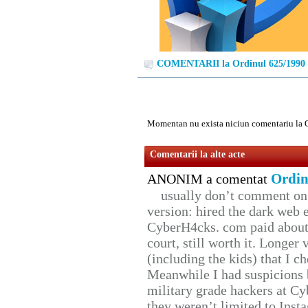
COMENTARII la Ordinul 625/1990
Momentan nu exista niciun comentariu la 
Comentarii la alte acte
Ordin
ANONIM a comentat
usually don’t comment on t
version: hired the dark web 
CyberH4cks. com paid about 
court, still worth it. Longer
(including the kids) that I ch
Meanwhile I had suspicions 
military grade hackers at Cy
they weren’t limited to Inst