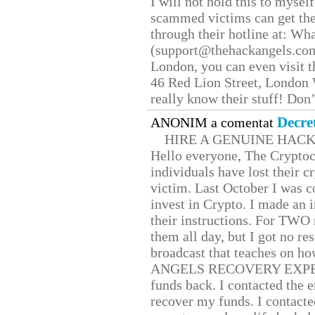
I will not hold this to myself
scammed victims can get the
through their hotline at: W
(support@thehackangels.com
London, you can even visit th
46 Red Lion Street, London
really know their stuff! Don’
Decre
ANONIM a comentat
HIRE A GENUINE HAC
Hello everyone, The Cryptocu
individuals have lost their c
victim. Last October I was 
invest in Crypto. I made an i
their instructions. For TWO 
them all day, but I got no re
broadcast that teaches on h
ANGELS RECOVERY EXPERT. H
funds back. I contacted the 
recover my funds. I contact