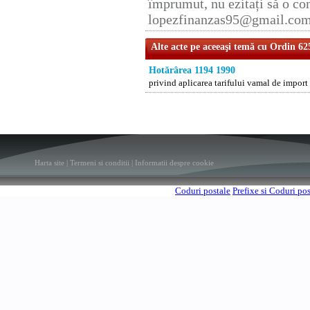
împrumut, nu ezitați să o con
lopezfinanzas95@gmail.co
Alte acte pe aceeaşi temă cu Ordin 62
Hotărârea 1194 1990
privind aplicarea tarifului vamal de import i
Harta site
|
Termeni si conditii
|
Informatii despre cookie
Coduri postale
Prefixe si Coduri po