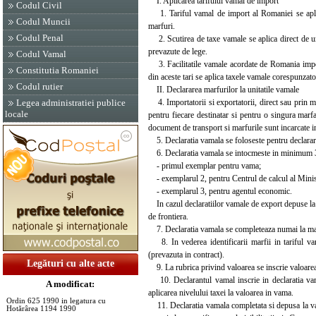
I. Aplicarea tarifului vamal de import
Codul Civil
1. Tariful vamal de import al Romaniei se aplica,
Codul Muncii
marfuri.
Codul Penal
2. Scutirea de taxe vamale se aplica direct de uni
prevazute de lege.
Codul Vamal
3. Facilitatile vamale acordate de Romania importu
Constitutia Romaniei
din aceste tari se aplica taxele vamale corespunzato
Codul rutier
II. Declararea marfurilor la unitatile vamale
4. Importatorii si exportatorii, direct sau prin m
Legea administratiei publice
locale
pentru fiecare destinatar si pentru o singura marf
document de transport si marfurile sunt incarcate in
5. Declaratia vamala se foloseste pentru declarare
6. Declaratia vamala se intocmeste in minimum 3
- primul exemplar pentru vama;
- exemplarul 2, pentru Centrul de calcul al Minis
- exemplarul 3, pentru agentul economic.
In cazul declaratiilor vamale de export depuse la 
de frontiera.
7. Declaratia vamala se completeaza numai la masi
8. In vederea identificarii marfii in tariful va
(prevazuta in contract).
Legături cu alte acte
9. La rubrica privind valoarea se inscrie valoarea 
10. Declarantul vamal inscrie in declaratia vama
A modificat:
aplicarea nivelului taxei la valoarea in vama.
Ordin 625 1990 in legatura cu
11. Declaratia vamala completata si depusa la va
Hotărârea 1194 1990