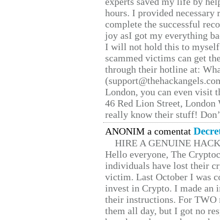
experts saved my life by hel
hours. I provided necessary 
complete the successful reco
joy asI got my everything bac
I will not hold this to myself
scammed victims can get the
through their hotline at: W
(support@thehackangels.com
London, you can even visit th
46 Red Lion Street, London
really know their stuff! Don’
Decre
ANONIM a comentat
HIRE A GENUINE HAC
Hello everyone, The Cryptocu
individuals have lost their c
victim. Last October I was 
invest in Crypto. I made an i
their instructions. For TWO 
them all day, but I got no re