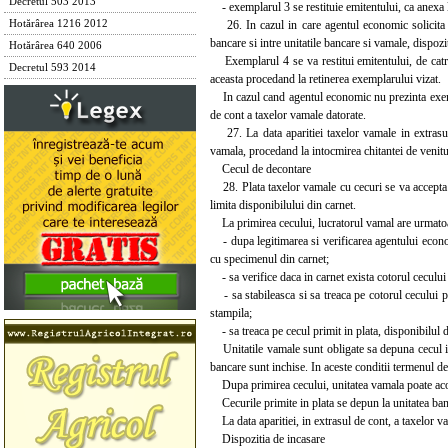
Decretul 503 2013
- exemplarul 3 se restituie emitentului, ca anexa la
26. In cazul in care agentul economic solicita el
Hotărârea 1216 2012
bancare si intre unitatile bancare si vamale, dispoz
Hotărârea 640 2006
Exemplarul 4 se va restitui emitentului, de catre 
Decretul 593 2014
aceasta procedand la retinerea exemplarului vizat.
In cazul cand agentul economic nu prezinta exempla
de cont a taxelor vamale datorate.
27. La data aparitiei taxelor vamale in extrasul 
vamala, procedand la intocmirea chitantei de venitur
Cecul de decontare
28. Plata taxelor vamale cu cecuri se va accepta 
limita disponibilului din carnet.
La primirea cecului, lucratorul vamal are urmatoar
- dupa legitimarea si verificarea agentului econom
cu specimenul din carnet;
- sa verifice daca in carnet exista cotorul cecului 
- sa stabileasca si sa treaca pe cotorul cecului p
stampila;
- sa treaca pe cecul primit in plata, disponibilul di
Unitatile vamale sunt obligate sa depuna cecul in t
bancare sunt inchise. In aceste conditii termenul de
Dupa primirea cecului, unitatea vamala poate aco
Cecurile primite in plata se depun la unitatea banc
La data aparitiei, in extrasul de cont, a taxelor va
Dispozitia de incasare