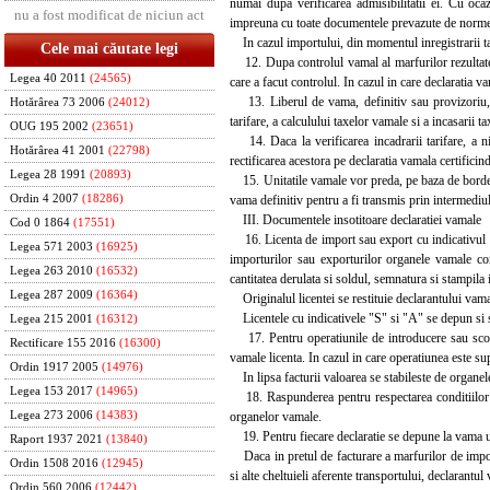
numai dupa verificarea admisibilitatii ei. Cu oca
nu a fost modificat de niciun act
impreuna cu toate documentele prevazute de normele 
In cazul importului, din momentul inregistrarii ta
Cele mai căutate legi
12. Dupa controlul vamal al marfurilor rezultatel
Legea 40 2011
(24565)
care a facut controlul. In cazul in care declaratia 
13. Liberul de vama, definitiv sau provizoriu, po
Hotărârea 73 2006
(24012)
tarifare, a calculului taxelor vamale si a incasarii t
OUG 195 2002
(23651)
14. Daca la verificarea incadrarii tarifare, a ni
Hotărârea 41 2001
(22798)
rectificarea acestora pe declaratia vamala certifici
Legea 28 1991
(20893)
15. Unitatile vamale vor preda, pe baza de bordero
vama definitiv pentru a fi transmis prin intermediu
Ordin 4 2007
(18286)
III. Documentele insotitoare declaratiei vamale
Cod 0 1864
(17551)
16. Licenta de import sau export cu indicativul "
Legea 571 2003
(16925)
importurilor sau exporturilor organele vamale co
Legea 263 2010
(16532)
cantitatea derulata si soldul, semnatura si stampila
Legea 287 2009
(16364)
Originalul licentei se restituie declarantului vama
Licentele cu indicativele "S" si "A" se depun si se
Legea 215 2001
(16312)
17. Pentru operatiunile de introducere sau scoater
Rectificare 155 2016
(16300)
vamale licenta. In cazul in care operatiunea este su
Ordin 1917 2005
(14976)
In lipsa facturii valoarea se stabileste de organel
Legea 153 2017
(14965)
18. Raspunderea pentru respectarea conditiilor stab
organelor vamale.
Legea 273 2006
(14383)
19. Pentru fiecare declaratie se depune la vama u
Raport 1937 2021
(13840)
Daca in pretul de facturare a marfurilor de import
Ordin 1508 2016
(12945)
si alte cheltuieli aferente transportului, declarant
Ordin 560 2006
(12442)