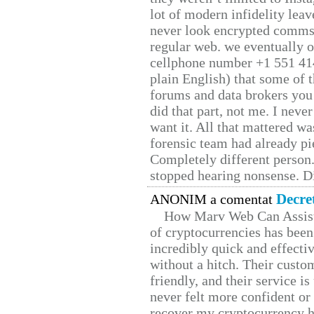
lot of modern infidelity leav
never look encrypted comms, 
regular web. we eventually 
cellphone number +1 551 41
plain English) that some of t
forums and data brokers you 
did that part, not me. I neve
want it. All that mattered w
forensic team had already pie
Completely different person
stopped hearing nonsense. Di
Decre
ANONIM a comentat
How Marv Web Can Assist
of cryptocurrencies has be
incredibly quick and effecti
without a hitch. Their custo
friendly, and their service i
never felt more confident or
recover my cryptocurrency h