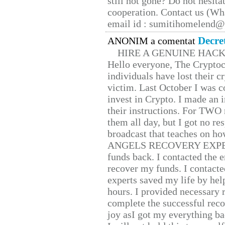
still not gone? Do not hesita
cooperation. Contact us (W
email id : sumitihomelend
Decre
ANONIM a comentat
HIRE A GENUINE HAC
Hello everyone, The Cryptocu
individuals have lost their c
victim. Last October I was 
invest in Crypto. I made an i
their instructions. For TWO 
them all day, but I got no re
broadcast that teaches on h
ANGELS RECOVERY EXPERT. H
funds back. I contacted the 
recover my funds. I contact
experts saved my life by hel
hours. I provided necessary 
complete the successful reco
joy asI got my everything bac