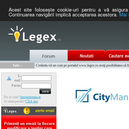
Acest site foloseşte cookie-uri pentru a vă asigura 
Continuarea navigării implică acceptarea acestora.
Mai 
Nou :
Legex.ro - portal de legislatie romaneasca. Un serviciu oferit g
Info :
Creându-vă un cont pe portalul www.legex.ro aveţi posibilitatea să fiţi
Info :
www.tntauto.ro - Managementul Integrat al Parcului Auto
E-
mail:
Parola:
Nu ai cont?
Inregistreaza-te
Ai uitat parola?
Click aici