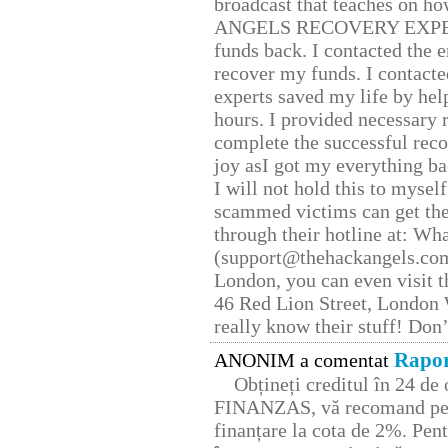
broadcast that teaches on h
ANGELS RECOVERY EXPERT. H
funds back. I contacted the 
recover my funds. I contact
experts saved my life by hel
hours. I provided necessary 
complete the successful reco
joy asI got my everything bac
I will not hold this to myself
scammed victims can get the
through their hotline at: W
(support@thehackangels.com
London, you can even visit th
46 Red Lion Street, London
really know their stuff! Don’
Rapor
ANONIM a comentat
Obțineți creditul în 24 d
FINANZAS, vă recomand pent
finanțare la cota de 2%. Pent