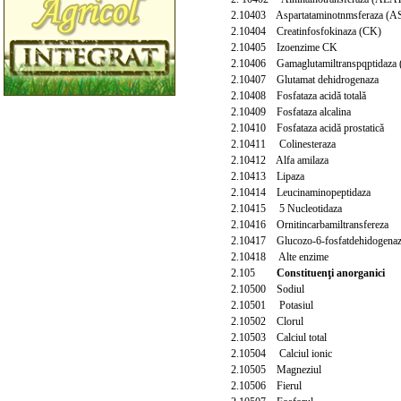
2.10403 Aspartataminotnmsferaza (
2.10404 Creatinfosfokinaza (CK)
2.10405 Izoenzime CK
2.10406 Gamaglutamiltranspqptidaza
2.10407 Glutamat dehidrogenaza
2.10408 Fosfataza acidă totală
2.10409 Fosfataza alcalina
2.10410 Fosfataza acidă prostatică
2.10411 Colinesteraza
2.10412 Alfa amilaza
2.10413 Lipaza
2.10414 Leucinaminopeptidaza
2.10415 5 Nucleotidaza
2.10416 Ornitincarbamiltransfereza
2.10417 Glucozo-6-fosfatdehidogena
2.10418 Alte enzime
2.105
Constituenţi anorganici
2.10500 Sodiul
2.10501 Potasiul
2.10502 Clorul
2.10503 Calciul total
2.10504 Calciul ionic
2.10505 Magneziul
2.10506 Fierul