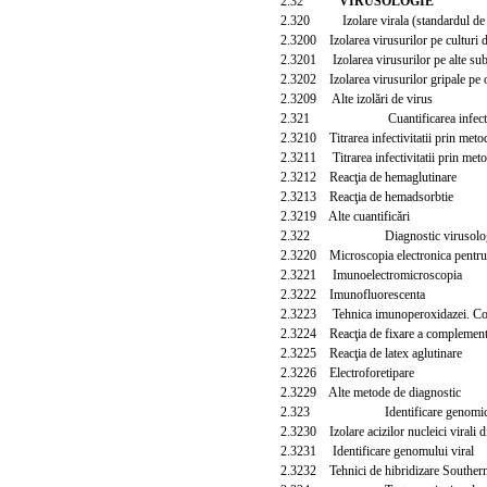
2.32
VIRUSOLOGIE
2.320 Izolare virala (standardul de au
2.3200 Izolarea virusurilor pe culturi de
2.3201 Izolarea virusurilor pe alte sub
2.3202 Izolarea virusurilor gripale pe 
2.3209 Alte izolări de virus
2.321 Cuantificarea infectivitat
2.3210 Titrarea infectivitatii prin metod
2.3211 Titrarea infectivitatii prin meto
2.3212 Reacţia de hemaglutinare
2.3213 Reacţia de hemadsorbtie
2.3219 Alte cuantificări
2.322 Diagnostic virusologie
2.3220 Microscopia electronica pentru e
2.3221 Imunoelectromicroscopia
2.3222 Imunofluorescenta
2.3223 Tehnica imunoperoxidazei. Color
2.3224 Reacţia de fixare a complement
2.3225 Reacţia de latex aglutinare
2.3226 Electroforetipare
2.3229 Alte metode de diagnostic
2.323 Identificare genomic
2.3230 Izolare acizilor nucleici virali di
2.3231 Identificare genomului viral
2.3232 Tehnici de hibridizare Southern