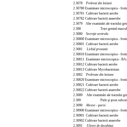
2.3078
Prelevat din leziuni
2.30780 Examinare microscopica - frot
2.30781 Cultivare bacterii aerobe
2.30782 Cultivare bacterii anaerobe
2.3079 Alte examinări ale tractului gen
2.308 Tract genital mascul
2.3080
Secreţie uretrala
2.30800 Examinare microscopica - frot
2.30801 Cultivare bacterii aerobe
2.3081
Lichid prostatic
2.30810 Examinare microscopica - frot
2.30811 Examinare microscopica - B
2.30812 Cultivare bacterii aerobe
2.30813 Cultivare Mycobacterium
2.3082
Prelevate din leziune
2.30820 Examinare microscopica - frot
2.30821 Cultivare bacterii aerobe
2.30822 Cultivare bacterii anaerobe
2.3089 Alte examinări ale tractului gen
2.309 Piele
şi ţesut subcut
2.3090
Abcese
- p
uroi
2.30900 Examinare microscopica - frot
2.30901 Cultivare bacterii aerobe
2.30902 Cultivare bacterii anaerobe
2.3091
Ulcere de decubitus