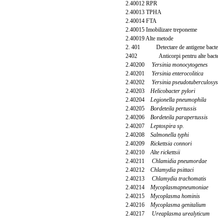
2.40012 RPR
2.40013 TPHA
2.40014 FTA
2.40015 Imobilizare treponeme
2.40019 Alte metode
2. 401 Detectare de antigene bacteri
2402 Anticorpi pentru alte bacte
2.40200
Yersinia monocytogenes
2.40201
Yersinia enterocolitica
2.40202
Yersinia pseudotuberculosys
2.40203
Helicobacter pylori
2.40204
Legionella pneumophila
2.40205
Bordeteila pertussis
2.40206
Bordeteila parapertussis
2.40207
Leptospira sp.
2.40208
Salmonella typhi
2.40209
Rickettsia connori
2.40210
Alte rickettsii
2.40211
Chlamidia pneumordae
2.40212
Chlamydia psittaci
2.40213
Chlamydia trachomatis
2.40214
Mycoplasmapneumoniae
2.40215
Mycoplasma hominis
2.40216
Mycoplasma genitalium
2.40217
Ureaplasma urealyticum