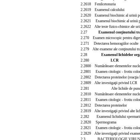
2.2618 Fenilcetonuria
2.2619 Examenul calculului
2.2620 Examenul biochimic al urinii pe 
2.2621 Examenul biochimic al urinii pe
2.2622 Alte teste fizico-cbimice ale uri
2.27
Examenul conţinutului tra
2.270 Examen microcopic pentru diges
2.271 Detectarea hemoragiilor oculte
2.279 Alte examene ale conţinutului trac
2.28
Examenul lichidelor orga
2.280
LCR
2.2800 Numărătoare e
lementelor nucle
2.2801 Examen citologic - frotiu color
2.2802 Detectarea proteinelor (reacţia
2.2809 Alte investigaţii privind LCR
2.281 Alte lichide de puncţ
2.2810 Numărătoare elementelor nucle
2.2811 Examen citologic - frotiu color
2.2812 Detectarea proteinelor
2.2819 Alte investigaţii privind alte lic
2.282 Examenul lichidului spermari
2.2820 Spermograma
2.2821 Examen citologic - frotiu color
2.2829 Alte investigaţii privind examen
2.3 BACTERIOLOGIE VIRUS