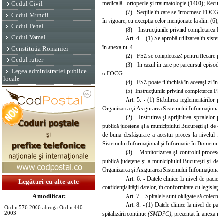
medicală - ortopedie şi traumatologie (1403); Recu
Codul Civil
(7) Secţiile în care se întocmesc FOCG pen
Codul Muncii
în vigoare, cu excepţia celor menţionate la alin. (6)
Codul Penal
(8) Instrucţiunile privind completarea 
Codul Vamal
Art. 4. - (1) Se aprobă utilizarea în sist
în anexa nr. 4.
Constitutia Romaniei
(2) FSZ se completează pentru fiecare pac
Codul rutier
(3) In cazul în care pe parcursul episodu
Legea administratiei publice
o FOCG.
locale
(4) FSZ poate fi închisă în aceeaşi zi în
(5) Instrucţiunile privind completarea F
Art. 5. - (1) Stabilirea reglementărilo
Organizarea şi Asigurarea Sistemului Informaţional
(2) Instruirea şi sprijinirea spitalelor
publică judeţene şi a municipiului Bucureşti şi de că
de buna desfăşurare a acestui proces la nivelul 
Sistemului Informaţional şi Informatic în Domeniul
(3) Monitorizarea şi controlul procesel
publică judeţene şi a municipiului Bucureşti şi de 
Organizarea şi Asigurarea Sistemului Informaţional 
Art. 6. - Datele clinice la nivel de paci
Legături cu alte acte
confidenţialităţii datelor, în conformitate cu legislaţ
A modificat:
Art. 7. - Spitalele sunt ob
ligate să colec
Art. 8. - (1) Datele clinice la nivel de 
Ordin 576 2006 abrogă Ordin 440
spitalizării
continue
(SMDPC),
prezentat în anexa n
2003