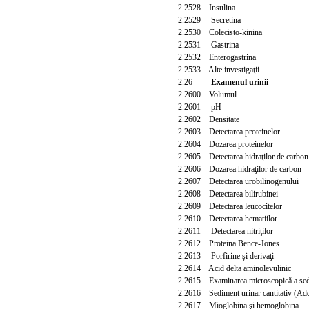
2.2528 Insulina
2.2529 Secretina
2.2530 Colecisto-kinina
2.2531 Gastrina
2.2532 Enterogastrina
2.2533 Alte investigaţii
2.26
Examenul urinii
2.2600 Volumul
2.2601 pH
2.2602 Densitate
2.2603 Detectarea proteinelor
2.2604 Dozarea proteinelor
2.2605 Detectarea hidraţilor de carbon
2.2606 Dozarea hidraţilor de carbon
2.2607 Detectarea urobilinogenului
2.2608 Detectarea bilirubinei
2.2609 Detectarea leucocitelor
2.2610 Detectarea hematiilor
2.2611 Detectarea nitriţilor
2.2612 Proteina Bence-Jones
2.2613 Porfirine şi derivaţi
2.2614 Acid delta aminolevulinic
2.2615 Examinarea microscopică a sedi
2.2616 Sediment urinar cantitativ (Add
2.2617 Mioglobina şi hemoglobina