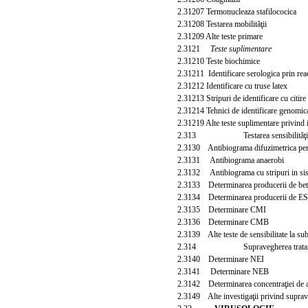
2.31207 Termonucleaza stafilococica
2.31208 Testarea mobilităţii
2.31209 Alte teste primare
2.3121
Teste suplimentare
2.31210 Teste biochimice
2.31211 Identificare serologica prin reac
2.31212 Identificare cu truse latex
2.31213 Stripuri de identificare cu citire
2.31214 Tehnici de identificare genomic
2.31219 Alte teste suplimentare privind i
2.313
Testarea sensibilităţ
2.3130 Antibiograma difuzimetrica pent
2.3131 Antibiograma anaerobi
2.3132 Antibiograma cu stripuri in si
2.3133 Determinarea producerii de bet
2.3134 Determinarea producerii de E
2.3135 Determinare CMI
2.3136 Determinare CMB
2.3139 Alte teste de sensibilitate la su
2.314 Supravegherea tratamentu
2.3140 Determinare NEI
2.3141 Determinare NEB
2.3142 Determinarea concentraţiei de an
2.3149 Alte investigaţii privind suprave