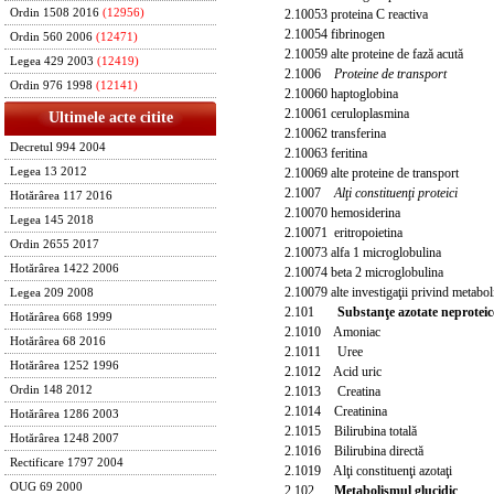
2.10053 proteina C reactiva
Ordin 1508 2016
(12956)
2.10054 fibrinogen
Ordin 560 2006
(12471)
2.10059 alte proteine de fază acută
Legea 429 2003
(12419)
2.1006
Proteine de transport
Ordin 976 1998
(12141)
2.10060 haptoglobina
2.10061 ceruloplasmina
Ultimele acte citite
2.10062 transferina
Decretul 994 2004
2.10063 feritina
2.10069 alte proteine de transport
Legea 13 2012
2.1007
Alţi constituenţi proteici
Hotărârea 117 2016
2.10070 hemosiderina
Legea 145 2018
2.10071 eritropoietina
Ordin 2655 2017
2.10073 alfa 1 microglobulina
Hotărârea 1422 2006
2.10074 beta 2 microglobulina
2.1
0079 alte investigaţii privind metabol
Legea 209 2008
2.101
Substanţe azotate neproteic
Hotărârea 668 1999
2.1010 Amoniac
Hotărârea 68 2016
2.1011 Uree
Hotărârea 1252 1996
2.1012 Acid uric
2.1013 Creatina
Ordin 148 2012
2.1014 Creatinina
Hotărârea 1286 2003
2.1015 Bilirubina total
ă
Hotărârea 1248 2007
2.1016 Bilirubina directă
Rectificare 1797 2004
2.1019 Alţi constituenţi azotaţi
OUG 69 2000
2.102
Metabolismul glucidic