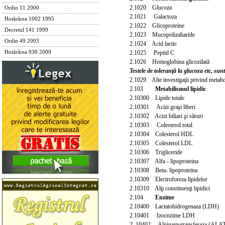
2.1020 Glucoza
Ordin 11 2000
2.1021 Galactoza
Hotărârea 1002 1995
2.1022 Glicoproteine
Decretul 141 1999
2.1023 Mucopolizaharide
Ordin 49 2003
2.1024 Acid lactic
2.1025 Peptid C
Hotărârea 930 2000
2.1026
Hemoglobina glicozilată
Testele de toleranţă la glucoza etc, sunt
2.1029 Alte investigaţii privind metabo
2.103
Metabilismul lipidic
2.10300 Lipide totale
2.10301 Aciz
i graşi liberi
2.10302 Acizi biliari şi săruri
2.10303 Colesterol total
2.10304 Colesterol HDL
2.10305 Colesterol LDL
2.10306 Trigliceride
2.10307 Alfa - lipoproteina
2.10308 Beta- lipoproteina
2.10309 Electroforeza lipidelor
2.103
10 Alţi constituenţi lipidici
2.104
Enzime
2.10400 Lactatohidrogenaza (LDH)
2.10401 Izocnzime LDH
2. 10402 Alninainotransferaza (ALA