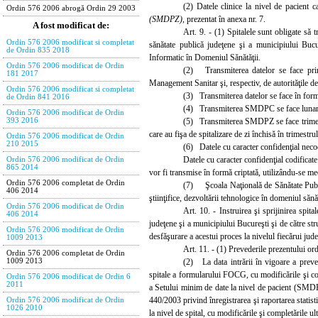
(2) Datele clinice la nivel de pacient 
Ordin 576 2006 abrogă Ordin 29 2003
(SMDPZ),
prezentat în anexa nr. 7.
A fost modificat de:
Art. 9. - (1) Spitalel
e sunt obligate să
Ordin 576 2006 modificat si completat
sănătate publică judeţene şi a municipiului Buc
de Ordin 835 2018
Informatic în Domeniul Sănătăţii.
Ordin 576 2006 modificat de Ordin
(2) Transmiterea datelor se face prin 
181 2017
Management Sanitar şi, respectiv, de autorităţile de
Ordin 576 2006 modificat si completat
(3) Transmiterea datelor se face în form
de Ordin 841 2016
(4) Transmiterea SMDPC se face lunar, pân
Ordin 576 2006 modificat de Ordin
(5) Transmiterea SMDPZ se face trimestria
393 2016
care au fişa de spitalizare de zi închisă în trimestru
Ordin 576 2006 modificat de Ordin
210 2015
(6) Datele cu caracter confidenţial neco
Datele cu caracter confidenţial codificat
Ordin 576 2006 modificat de Ordin
865 2014
vor fi transmise în formă criptată, utilizându-se 
Ordin 576 2006 completat de Ordin
(7) Şcoala Naţională de Sănătate Publică
406 2014
ştiinţifice, dezvoltării tehnologice în domeniul sănă
Ordin 576 2006 modificat de Ordin
Art. 10. - Instruirea şi sprijinirea sp
406 2014
judeţene şi a municipiului Bucureşti şi de către stru
Ordin 576 2006 modificat de Ordin
desfăşurare a acestui proces la nivelul fiecărui ju
1009 2013
Art. 11. - (1) Preveder
ile prezentului or
Ordin 576 2006 completat de Ordin
(2) La data intrării în vigoare a preve
1009 2013
spitale a formularului FOCG, cu modificările şi comp
Ordin 576 2006 modificat de Ordin 6
2011
a Setului minim de date la nivel de pacient (SMDP) 
440/2003 privind înregistrarea şi raportarea statist
Ordin 576 2006 modificat de Ordin
1026 2010
la nivel de spital, cu modificările şi completările u