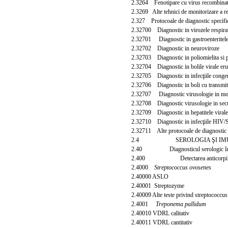
2.3264 Fenotipare cu virus recombina
2.3269 Alte tehnici de monitorizare a rez
2.327 Protocoale de diagnostic specifice
2.32700 Diagnostic in virozele respirat
2.32701 Diagnostic in gastroenteritele 
2.32702 Diagnostic in neuroviroze
2.32703 Diagnostic in poliomielita si pa
2.32704 Diagnostic in bolile virale eru
2.32705 Diagn
ostic in infecţiile conge
2.32706 Diagnostic in boli cu transmit
2.32707 Diagnostic virusologie in moni
2.32708 Diagnostic virusologie in secur
2.32709 Diagnostic in hepatitele virale
2.32710 Diagnostic in infecţiile HIV
2.32711 Alte protocoale de diagnostic 
2.4 SEROLOGIA ŞI IMU
2.40 Diagnosticul serologic în bol
2.400 Detectarea anticorpil
2.4000
Streptococcus ovosenes
2.40000 ASLO
2.40001 Streptozyme
2.40009 Alte teste privind streptococcu
2.4001
Treponema pallidum
2.40010 VDRL calitativ
2.40011 VDRL cantitativ