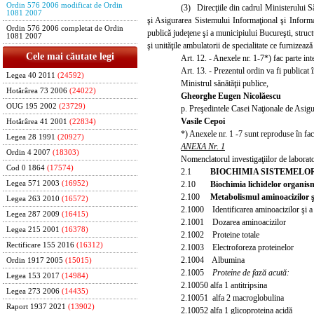
Ordin 576 2006 modificat de Ordin
(3) Direcţiile din cadrul Ministerului Să
1081 2007
şi Asigurarea Sistemului Informaţional şi Informa
Ordin 576 2006 completat de Ordin
publică judeţene şi a municipiului Bucureşti, structur
1081 2007
şi unităţile ambulatorii de specialitate ce furnizează
Cele mai căutate legi
Art. 12. - Anexele nr. 1-7*) fac parte int
Art. 13. - Prezentul ordin va fi publicat
Legea 40 2011
(24592)
Ministrul sănătăţii publice,
Hotărârea 73 2006
(24022)
Gheorghe Eugen Nicolăescu
OUG 195 2002
(23729)
p. Preşedintele Casei Naţionale de Asigu
Vasile Cepoi
Hotărârea 41 2001
(22834)
*) Anexele nr. 1 -7 sunt reproduse în fac
Legea 28 1991
(20927)
ANEXA Nr. 1
Ordin 4 2007
(18303)
Nomenclatorul investigaţiilor de laborat
Cod 0 1864
(17574)
2.1
BIOCHIMIA SISTEMELO
2.10
Biochimia lichidelor organis
Legea 571 2003
(16952)
2.100
Metabolismul aminoacizilor şi
Legea 263 2010
(16572)
2.1
000 Identificarea aminoacizilor şi a 
Legea 287 2009
(16415)
2.1001 Dozarea aminoacizilor
Legea 215 2001
(16378)
2.1002 Proteine totale
Rectificare 155 2016
(16312)
2.1003 Electroforeza proteinelor
2.1004 Albumina
Ordin 1917 2005
(15015)
2.1005
Proteine de fază acută:
Legea 153 2017
(14984)
2.10050 alfa 1 antitripsina
Legea 273 2006
(14435)
2.10051 alfa 2 macroglobulina
Raport 1937 2021
(13902)
2.10052 alfa 1 glicoproteina acidă