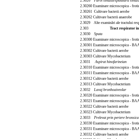
2.3026
Puroi sinuzal/spalatura sinuz
2.30260 Examinare microscopica - frot
2.30261 Cultivare bacterii aerobe
2.30262 Cultivare bacterii anaerobe
2.3029 Alte
examinări ale tractului res
2.303
Tract respirator in
2.3030
Sputa
2.30300 Examinare microscopica - frot
2.30301 Examinare microscopica - B
2.30302 Cultivare bacterii aerobe
2.30303 Cultivare Mycobacterium
2.3031
Aspirat hinofarineian
2.30310 Examinare microscopica - frot
2.30311 Examinare microscopica - B
2.30312 Cultivare bacterii aerobe
2.30313 Cultivare Mycobacterium
2.3032
Lavaj bronhoaiveolar
2.30320 Examinare microscopica - frot
2.30321 Examinare microscopica - B
2.30322 Cultivare bacterii aerobe
2.30323 Cultivare Mycobacterium
2.3033
Prelevat prin periere bronsica
2.30330 Examinare microscopica - frot
2.30331 Examinare microscopica - B
2.30332 Cultivare bacterii aerobe