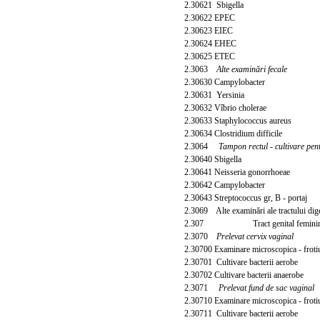
2.30621 Sbigella
2.30622 EPEC
2.30623 EIEC
2.30624 EHEC
2.30625 ETEC
2.3063
Alte examinări fecale
2.30630 Campylobacter
2.30631 Yersinia
2.30632 Vîbrio cholerae
2.30633 Staphylococcus aureus
2.30634 Clostridium difficile
2.3064
Tampon rectul - cultivare pen
2.30640 Sbigella
2.30641 Neisseria gonorrhoeae
2.30642 Campylobacter
2.30643 Streptococcus gr, B - portaj
2.3069 Alte examinări ale tractului dig
2.307 Tract genital femini
2.3070
Prelevat cervix vaginal
2.30700 Examinare microscopica - frot
2.30701 Cultivare bacterii aerobe
2.30702 Cultivare bacterii anaerobe
2.3071
Prelevat fund de sac vaginal
2.30710 Examinare microscopica - frot
2.30711 Cultivare bacterii aerobe