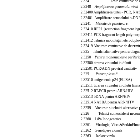
2.324 Teste cantitative de determ
2.3240
Amplificarea genomului viral
2.3240
0 Amplificarea ţintei - PCR, N
2.32401 Amplificare semnalului b-DN
2.3241
Metode de genotivare:
2.32410 RFPL (restriction fragment le
2.32411 PCR fragment length polymor
2.32412 Tehnica mobilităţii heterodupl
2.32419 Alte teste cantitative de determin
2.325 Tehnici alternative pentru diagno
2.3250
Pentru mononucleare perifer
2.32500 titrarea virusului in dilutii
2.32501 PCR/ADN proviral cantitativ
2.3251
Pentru plasmă
2.32510 antigenemia p24 (ELISA)
2.32511 titrarea virusului in dilutii limita
2.32512 RT-PCR pentru ARN/HIV
2.32513 bDNA pentru ARN/HIV
2.32514 NASBA pentru ARN/HTV
2.3259 Alte teste şi tehnici alternative 
2.326 Tehnici comerciale si necomercial
2.3260 LiPa Innogenetics
2.3261 Virologic; Virco&PerkinElme
2.3262 Genotipare clonala
2.3263 Izolare virala