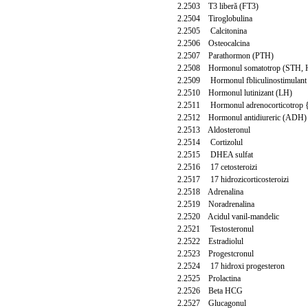
2.2503 T3 liberă (FT3)
2.2504 Tiroglobulina
2.2505 Calcitonina
2.2506 Osteocalcina
2.2507 Parathormon (PTH)
2.2508 Hormonul somatotrop (STH,
2.2509 Hormonul fbliculinostimulant
2.2510 Hormonul lutinizant (LH)
2.2511 Hormonul adrenocorticotrop
2.2512 Hormonul antidiureric (ADH)
2.2513 Aldosteronul
2.2514 Cortizolul
2.2515 DHEA sulfat
2.2516 17 cetosteroizi
2.2517 17 hidrozicorticosteroizi
2.2518 Adrenalina
2.2519 Noradrenalina
2.2520 Acidul vanil-mandelic
2.2521 Testosteronul
2.2522 Estradiolul
2.2523 Progestcronul
2.2524 17 hidroxi progesteron
2.2525 Prolactina
2.2526 Beta HCG
2.2527 Glucagonul