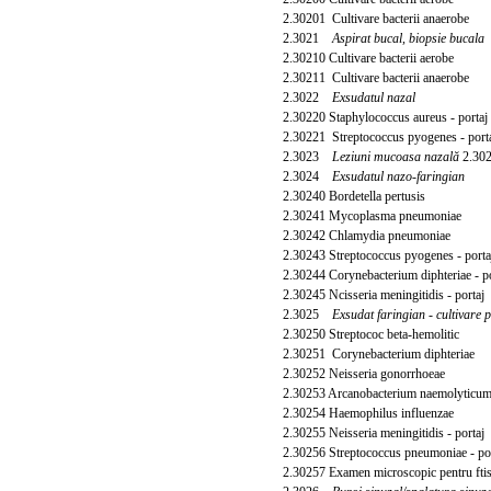
2.30201 Cultivare bacterii anaerobe
2.3021
Aspirat bucal, biopsie bucala
2.30210 Cultivare bacterii aerobe
2.30211 Cultivare bacterii anaerobe
2.3022
Exsudatul nazal
2.30220 Staphylococcus aureus - portaj
2.30221 Streptococcus pyogenes - port
2.3023
Leziuni mucoasa nazală
2.302
2.3024
Exsudatul nazo-faringian
2.30240 Bordetella pertusis
2.30241 Mycoplasma pneumoniae
2.30242 Chlamydia pneumoniae
2.30243 Streptococcus pyogenes - porta
2.30244 Corynebacterium diphteriae - po
2.30245 Ncisseria meningitidis - portaj
2.3025
Exsudat
faringian - cultivare 
2.30250 Streptococ beta-hemolitic
2.30251 Corynebacterium diphteriae
2.30252 Neisseria gonorrhoeae
2.30253 Arcanobacterium naemolyticu
2.30254 Haemophilus influenzae
2.30255 Neisseria meningitidis - portaj
2.30256 Streptococcus pneumoniae - por
2.30257 Examen microscopic pentru ftiso