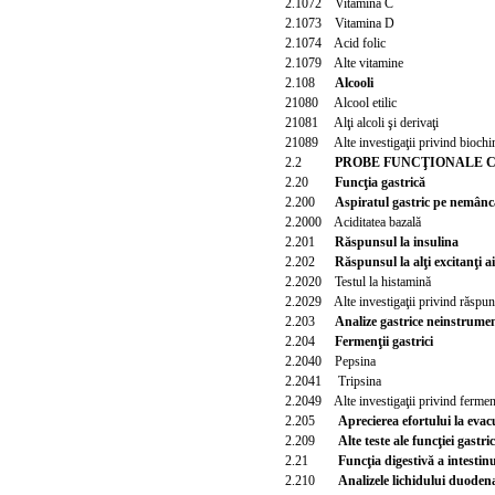
2.1072 Vitamina C
2.1073 Vitamina D
2.1074 Acid folic
2.1079 Alte vitamine
2.108
Alcooli
21080 Alcool etilic
21081 Alţi alcoli şi derivaţi
21089 Alte investigaţii privind biochim
2.2
PROBE FUNCŢIONALE 
2.20
Funcţia gastrică
2.200
Aspiratul gastric pe nemânc
2.2000 Aciditatea bazală
2.201
Răspunsul la insulina
2.202
Răspunsul la alţi excitanţi ai
2.2020 Testul la histamină
2.2029 Alte investigaţii privind răspunsul
2.203
Analize gastrice neinstrume
2.204
Fermenţii gastrici
2.2040 Pepsina
2.2041 Tripsina
2.2049 Alte investigaţii privind fermenţ
2.205
Aprecierea efortului la evac
2.209
Alte teste ale funcţiei gastri
2.21
Funcţia digestivă a intestin
2.210
Analizele lichidului duodena