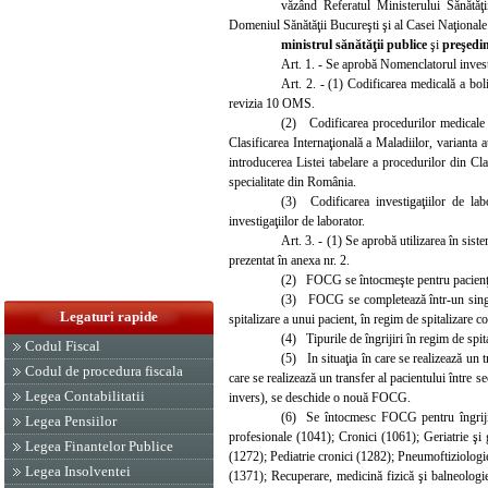
văzând Referatul Ministerului Sănătăţ
Domeniul Sănătăţii Bucureşti şi al Casei Naţionale
ministrul sănătăţii publice
şi
preşedin
Art. 1. - Se aprobă Nomenclatorul investi
Art. 2. - (1) Codificarea medicală a boli
revizia 10 OMS.
(2) Codificarea procedurilor med
icale
Clasificarea Internaţională a Maladiilor, varianta
introducerea Listei tabelare a procedurilor din Cla
specialitate din România.
(3) Codificarea investigaţiilor de la
investigaţiilor de laborator.
Art. 3. - (1) Se aprobă utilizarea în sis
prezentat în anexa nr. 2.
(2) FOCG se întocmeşte pentru pacienţii 
(3) FOCG se completează într-un singur 
Legaturi rapide
spitalizare a unui pacient, în regim de spitalizare co
(4) Tipurile de îngrijiri în regim de spit
Codul Fiscal
(5) In situaţia în care se realizează un t
Codul de procedura fiscala
care se realizează un transfer al pacientului între sec
Legea Contabilitatii
invers), se deschide o nouă FOCG.
(6) Se întocmesc FOCG pentru îngrijir
Legea Pensiilor
profesionale (1041); Cronici (1061); Geriatrie şi
Legea Finantelor Publice
(1272); Pediatrie cronici (1282); Pneumoftiziologi
Legea Insolventei
(1371); Recuperare, medicină fizică şi balneolog