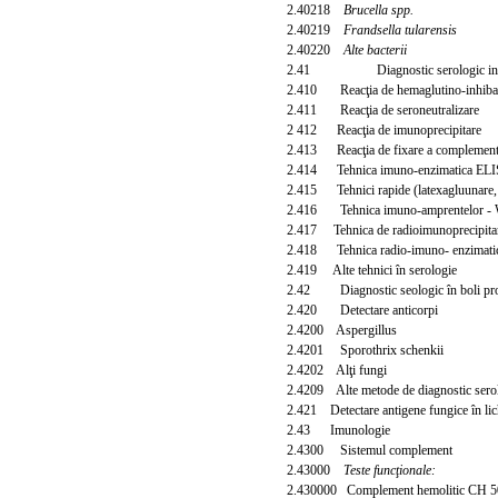
2.40218
Brucella spp.
2.40219
Frandsella tularensis
2.40220
Alte bacterii
2.41 Diagnostic serologic in bol
2.410 Reacţia de hemaglutino-inhiba
2.411 Reacţia de seroneutrali
zare
2 412 Reacţia de imunoprecipitare
2.413 Reacţia de fixare a complement
2.414 Tehnica imuno-enzimatica ELISA 
2.415 Tehnici rapide (latexagluunare, h
2.416 Tehnica imuno-amprentelor - We
2.417 Tehnica de radioimunoprecipita
2.418 Tehnica radio-imuno- enzimati
2.419 Alte tehnici în serologie
2.42 Diagnostic seologic în boli pro
2.420 Detectare anticorpi
2.4200 Aspergillus
2.4201 Sporothrix schenkii
2.4202 Alţi
fungi
2.4209 Alte metode de diagnostic serol
2.421 Detectare antigene fungice în lic
2.43 Imunologie
2.4300 Sistemul complement
2.43000
Teste funcţionale:
2.430000 Complement hemolitic CH 5