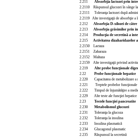
2.211
Absorbţia lactozei prin inte
2.2110 Răspunsul glucozei în sânge la 
2.2111 T
oleranţa lactozei după admini
2.2119 Alte investigaţii de absorbţie a la
2.212
Absorbţia D-xilozei de către 
2.213
Absorbţia grăsimilor prin in
2.214
Producţia de secretină a inte
2.215
Activitatea dizaharidazelor a 
2.2150 Lactaza
2.2151 Zaharaza
2.2152 Maltaza
2.2159 Alte investigaţii privind activita
2.219
Alte probe funcţionale digest
2.22
Probe funcţionale hepatice
2.220 Capacitatea de metabolizare a 
2.221 Treptele
probelor funcţionale
2.222 Timpul de înjumătăţire a medic
2.229 Alte teste ale funcţiei hepatice
2.23
Testele funcţiei pancreatite
2.230
Metabolismul glucozei
2.231 Toleranţa la glucoza
2.232 Toleranţa la insulina
2.233 Insulina plasmatică
2.234 Glucagonul plasmatic
2.235 Răspunsul la secretină