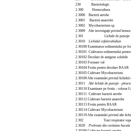
230 Bacteriologic
2.300 Hemocultura
2.3000 Bacterii aerobe
2.3001 Bacterii anaerobe
2.3002 Mycobacterium sp.
2.3009 Alte investigaţii privind hemoc
2.301 Lichide de puncţie
2.3010
Lichidul cefalorahidian
2.30100 Examinarea sedimentului pe frot
2.30101 Cultivarea sedimentului pentru 
2.30102 Decelare de antigene solubile
2.30103 Formare val
2.30104 Frotiu pentru decelare BAAR
2.30105 Cultivare Mycobacterium
2.30109 Alte examinări privind lichidul 
2.3011
Alte lichide de puncţie - pleura
2.30110 Examinare pe frotiu - colorat 
2.30111 Cultivare bacterii aerobe
2.30112 Cultivare bacterii anaerobe
2.30113 Frotiu pentru BAAR
2.30114 Cultivare Mycobacterium
2.30119 Alte examinări privind alte lich
2.302 Tract respirator super
2.3020
Prelevate din cavitatea bucala
2.30200 Cultivare bacterii aerobe