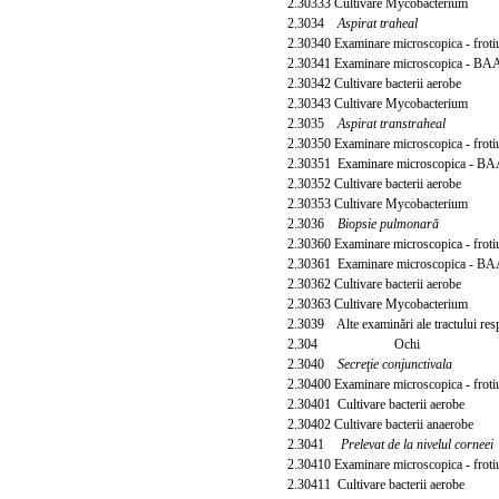
2.30333 Cultivare Mycobacterium
2.3034
Aspirat traheal
2.30340 Examinare microscopica - frot
2.30341 Examinare microscopica - B
2.30342 Cultivare bacterii aerobe
2.30343 Cultivare Mycobacterium
2.3035
Aspirat transtraheal
2.30350 Examinare microscopica - frot
2.30351 Examinare microscopica - B
2.30352 Cultivare bacterii aerobe
2.30353 Cultivare Mycobacterium
2.3036
Biopsie pulmonară
2.30360 Examinare microscopica - frot
2.30361 Examinare microscopica - B
2.30362 Cultivare bacterii aerobe
2.30363 Cultivare Mycobacterium
2.3039 Alte examinări ale tractului resp
2.304 Ochi
2.3040
Secreţie conjunctivala
2.30400 Examinare microscopica - frot
2.30401 Cultivare bacterii aerobe
2.30402 Cultivare bacterii anaerobe
2.3041
Prelevat de la nivelul corneei
2.30410 Examinare microscopica - frot
2.30411 Cultivare bacterii aerobe