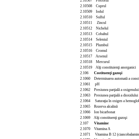
2.10507 Fosforul
2.10508 Cuprul
2.10509 Iodul
2.10510 Sulful
2.10511 Zincul
2.10512 Nichelul
2.10513 Cobaltul
2.10514 Seleniul
2.10515 Plumbul
2.10516 Cromul
2.10517 Arsenul
2.10518 Mercurul
2.1051
9 Alţi constituienţi anorganici
2.106
Costituenţi gazoşi
2.1060 Determinarea automată a constit
2.1061 pH
2.1062 Presiunea parţială a oxigenului
2.1063 Presiunea parţială a dioxidului
2.1064
Saturaţia în oxigen a hemoglo
2.1065 Rezerva alcalină
2.1066 Ion bicarbonat
2.1069 Alţi constituenţi gazoşi
2.107
Vitamine
2.1070 Vitamina A
2.1071 Vitamina B 12 (ciancobalamin