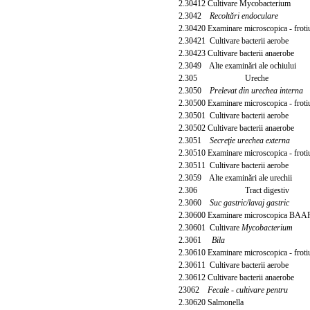
2.30412 Cultivare Mycobacterium
2.3042
Recoltări endoculare
2.30420 Examinare microscopica - frot
2.30421 Cultivare bacterii aerobe
2.30423 Cultivare bacterii anaerobe
2.3049 Alte examinări ale ochiului
2.305 Ureche
2.3050
Prelevat din urechea interna
2.30500 Examinare microscopica - frot
2.30501 Cultivare bacterii aerobe
2.30502 Cultivare bacterii anaerobe
2.3051
Secreţie urechea externa
2.30510 Examinare microscopica - frot
2.30511 Cultivare bacterii aerobe
2.3059 Alte examinări ale urechii
2.306 Tract digestiv
2.3060
Suc gastric/lavaj gastric
2.30600 Examinare microscopica BAA
2.30601 Cultivare
Mycobacterium
2.3061
Bila
2.30610 Examinare microscopica - frot
2.30611 Cultivare bacterii aerobe
2.30612 Cultivare bacterii anaerobe
23062
Fecale
-
cultivare pentru
2.30620 Salmonella