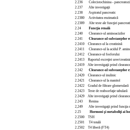
2.236 Colecistochinina - pancreatozim
2.237 Alte investigaţii
2.238 Aspiratul pancreatic
2.2380 Activitatea enzimatică
2.2389 Alte teste ale funcţiei pancrea
t
2.24
Funcţia renală
2.240 Clearance-ul aminoacizilor
2.241
Clearance-ul substanţelor 
2.2410 Clearance-ul la creatinină
2.2411 Clearance-ul la acidul P. amino
2.2412 Clearance-ul fosforului
2.2413 Raportul excreţiei uree/creatini
2.2419 Alte investigaţii prind clearanc
2.242
Clearance-ul substanţelor 
2.2420 Clearance-ul inulinic
2.2421 Clearance-ul la manitol
2.2422 Gradul de filtrare glomerulară
2.2423 Teste de reabsorfaţie tabulară
2.2429 Alte investigaţii prind clearanc
2.243 Renina
2,249 Alte i
nvestigaţii prind funcţia 
2.25
Hormoni şi metaboliţi ai ho
2.2500 TSH
2.2501 T4 totală
2.2502 T4 liberă (FT4)