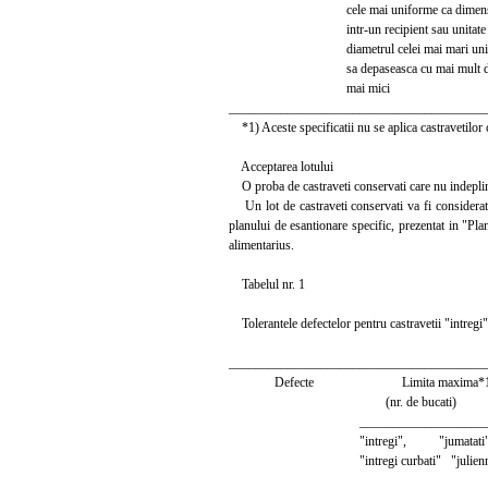
cele mai uniforme ca dimensiune,
intr-un recipient sau unitate esa
diametrul celei mai mari unitati 
sa depaseasca cu mai mult de 50%
mai mici
_______________________________________
*1) Aceste specificatii nu se aplica castravetilor c
Acceptarea lotului
O proba de castraveti conservati care nu indepline
Un lot de castraveti conservati va fi considerat 
planului de esantionare specific, prezentat in "Pl
alimentarius.
Tabelul nr. 1
Tolerantele defectelor pentru castravetii "intregi",
_______________________________________
Defecte Limita maxima*1
(nr. de bucati)
________________________
"intregi", "jumatati"
"intregi curbati" "julienn