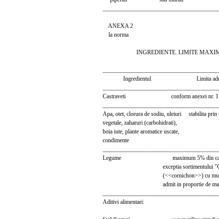
_______________________________________
ANEXA 2
la norma
INGREDIENTE. LIMITE MAXI
_______________________________________
Ingredientul Limita adm
_______________________________________
Castraveti conform anexei nr. 1 l
_______________________________________
Apa, otet, clorura de sodiu, uleiuri stabilita prin 
vegetale, zaharuri (carbohidrati),
boia iute, plante aromatice uscate,
condimente
_______________________________________
Legume maximum 5% din cantitate
exceptia sortimentului "Cast
(<<cornichon>>) cu mustar" i
admit in proportie de maxi
_______________________________________
Aditivi alimentari: