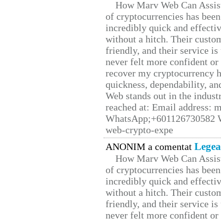
How Marv Web Can Assist
of cryptocurrencies has be
incredibly quick and effecti
without a hitch. Their custo
friendly, and their service i
never felt more confident or
recover my cryptocurrency h
quickness, dependability, an
Web stands out in the indus
reached at: Email address:
WhatsApp;+601126730582 W
web-crypto-expe
Legea
ANONIM a comentat
How Marv Web Can Assist
of cryptocurrencies has be
incredibly quick and effecti
without a hitch. Their custo
friendly, and their service i
never felt more confident or