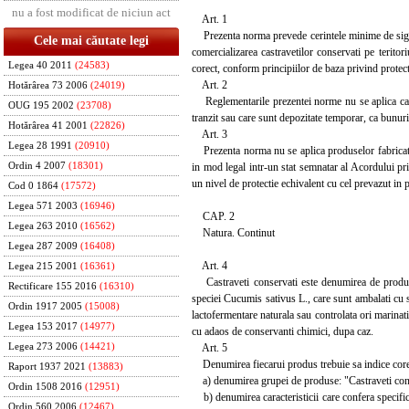
nu a fost modificat de niciun act
Art. 1
Prezenta norma prevede cerintele minime de sigurant
Cele mai căutate legi
comercializarea castravetilor conservati pe terito
Legea 40 2011
(24583)
corect, conform principiilor de baza privind protec
Art. 2
Hotărârea 73 2006
(24019)
Reglementarile prezentei norme nu se aplica castr
OUG 195 2002
(23708)
tranzit sau care sunt depozitate temporar, ca bunur
Hotărârea 41 2001
(22826)
Art. 3
Legea 28 1991
(20910)
Prezenta norma nu se aplica produselor fabricate 
in mod legal intr-un stat semnatar al Acordului pr
Ordin 4 2007
(18301)
un nivel de protectie echivalent cu cel prevazut in
Cod 0 1864
(17572)
Legea 571 2003
(16946)
CAP. 2
Legea 263 2010
(16562)
Natura. Continut
Legea 287 2009
(16408)
Art. 4
Legea 215 2001
(16361)
Castraveti conservati este denumirea de produs fin
Rectificare 155 2016
(16310)
speciei Cucumis sativus L., care sunt ambalati cu sa
Ordin 1917 2005
(15008)
lactofermentare naturala sau controlata ori marinat
Legea 153 2017
(14977)
cu adaos de conservanti chimici, dupa caz.
Art. 5
Legea 273 2006
(14421)
Denumirea fiecarui produs trebuie sa indice corect 
Raport 1937 2021
(13883)
a) denumirea grupei de produse: "Castraveti conser
Ordin 1508 2016
(12951)
b) denumirea caracteristicii care confera specific
Ordin 560 2006
(12467)