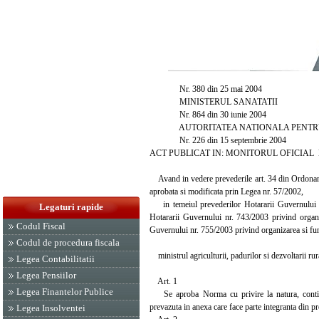
Nr. 380 din 25 mai 2004
MINISTERUL SANATATII
Nr. 864 din 30 iunie 2004
AUTORITATEA NATIONALA PENTRU 
Nr. 226 din 15 septembrie 2004
ACT PUBLICAT IN: MONITORUL OFICIAL NR. 
Avand in vedere prevederile art. 34 din Ordonanta 
aprobata si modificata prin Legea nr. 57/2002,
in temeiul prevederilor Hotararii Guvernului nr.
Legaturi rapide
Hotararii Guvernului nr. 743/2003 privind organiz
Codul Fiscal
Guvernului nr. 755/2003 privind organizarea si fun
Codul de procedura fiscala
ministrul agriculturii, padurilor si dezvoltarii rur
Legea Contabilitatii
Legea Pensiilor
Art. 1
Legea Finantelor Publice
Se aproba Norma cu privire la natura, continutul,
prevazuta in anexa care face parte integranta din pr
Legea Insolventei