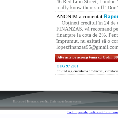
46 Red Lion Street, London
really know their stuff! Don’
Rapor
ANONIM a comentat
Obțineți creditul în 24 d
FINANZAS, vă recomand pent
finanțare la cota de 2%. Pent
împrumut, nu ezitați să o con
lopezfinanzas95@gmail.co
Alte acte pe aceeaşi temă cu Ordin 38
OUG 97 2001
privind reglementarea productiei, circulatie
Harta site
|
Termeni si conditii
|
Informatii despre cookie
Coduri postale
Prefixe si Coduri po