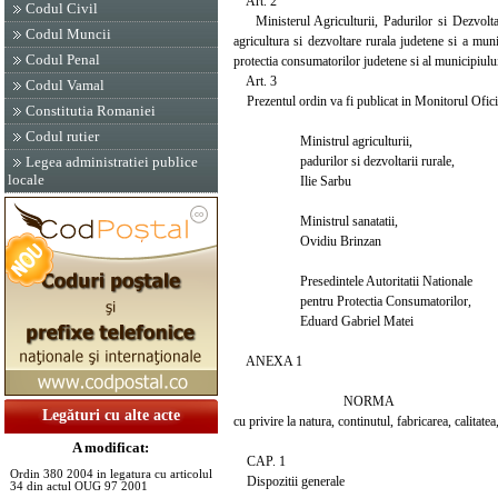
Art. 2
Codul Civil
Ministerul Agriculturii, Padurilor si Dezvoltarii
Codul Muncii
agricultura si dezvoltare rurala judetene si a muni
Codul Penal
protectia consumatorilor judetene si al municipiului
Art. 3
Codul Vamal
Prezentul ordin va fi publicat in Monitorul Oficial 
Constitutia Romaniei
Codul rutier
Ministrul agriculturii,
padurilor si dezvoltarii rurale,
Legea administratiei publice
locale
Ilie Sarbu
Ministrul sanatatii,
Ovidiu Brinzan
Presedintele Autoritatii Nationale
pentru Protectia Consumatorilor,
Eduard Gabriel Matei
ANEXA 1
NORMA
Legături cu alte acte
cu privire la natura, continutul, fabricarea, calitat
A modificat:
CAP. 1
Ordin 380 2004 in legatura cu articolul
Dispozitii generale
34 din actul OUG 97 2001