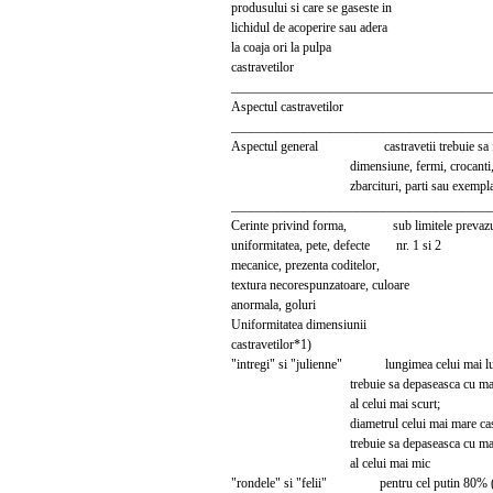
produsului si care se gaseste in
lichidul de acoperire sau adera
la coaja ori la pulpa
castravetilor
_______________________________________
Aspectul castravetilor
_______________________________________
Aspectul general castravetii trebuie sa fi
dimensiune, fermi, crocanti, f
zbarcituri, parti sau exemplar
_______________________________________
Cerinte privind forma, sub limitele prevazute
uniformitatea, pete, defecte nr. 1 si 2
mecanice, prezenta coditelor,
textura necorespunzatoare, culoare
anormala, goluri
Uniformitatea dimensiunii
castravetilor*1)
"intregi" si "julienne" lungimea celui mai lu
trebuie sa depaseasca cu mai mul
al celui mai scurt;
diametrul celui mai mare castra
trebuie sa depaseasca cu mai mul
al celui mai mic
"rondele" si "felii" pentru cel putin 80% (m