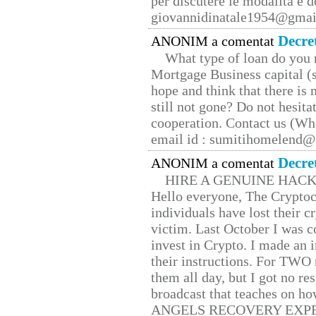
per discutere le modalità e 
giovannidinatale1954@­gmai
Decre
ANONIM a comentat
What type of loan do you 
Mortgage Business capital (s
hope and think that there is
still not gone? Do not hesita
cooperation. Contact us (W
email id : sumitihomelend
Decre
ANONIM a comentat
HIRE A GENUINE HAC
Hello everyone, The Cryptocu
individuals have lost their c
victim. Last October I was 
invest in Crypto. I made an i
their instructions. For TWO 
them all day, but I got no re
broadcast that teaches on h
ANGELS RECOVERY EXPERT. H