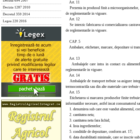
Decizia 694 2007
Art. 11
Prezenta in produsul finit a microorganismelor, p
Decizia 1287 2010
de reglementarile in vigoare.
Decretul 359 2014
Art. 12
Legea 220 2016
Se interzic fabricarea si comercializarea castravet
de reglementarile in vigoare.
CAP. 5
Ambalare, etichetare, marcare, depozitare si tran
Art. 13
Ambalajele care intra in contact cu alimentele d
reglementarile in vigoare.
Art. 14
Ambalajele de transport trebuie sa asigure integrit
termocontractila sau din alte materiale care trebuie
Art. 15
Etichetarea si marcarea produselor finite trebuie s
informatiilor necesare, astfel incat consumatorul sa
1. denumirea sub care este vandut alimentul, con
2. cantitatea neta;
3. cantitatea neta fara lichid;
4. lista ingredientelor;
5. conditiile de depozitare, conform art. 17;
6. data durabilitatii minimale, care se inscrie sub 