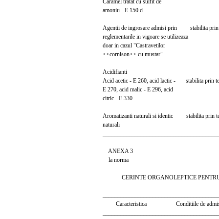
Caramel tratat cu sulfit de
amoniu - E 150 d
Agentii de ingrosare admisi prin stabilita prin t
reglementarile in vigoare se utilizeaza
doar in cazul "Castravetilor
<<cornison>> cu mustar"
Acidifianti
Acid acetic - E 260, acid lactic - stabilita prin t
E 270, acid malic - E 296, acid
citric - E 330
Aromatizanti naturali si identic stabilita prin te
naturali
_______________________________________
ANEXA 3
la norma
CERINTE ORGANOLEPTICE PENTRU C
_______________________________________
Caracteristica Conditiile de admisibi
_______________________________________