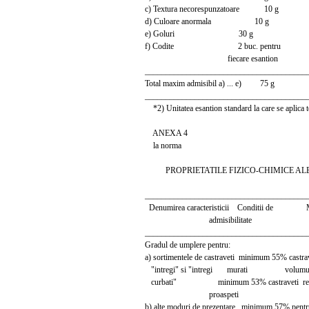
c) Textura necorespunzatoare 10 g
d) Culoare anormala 10 g
e) Goluri 30 g
f) Codite 2 buc. pentru
fiecare esantion
_______________________________________
Total maxim admisibil a) ... e) 75 g
_______________________________________
*2) Unitatea esantion standard la care se aplica tol
ANEXA 4
la norma
PROPRIETATILE FIZICO-CHIMICE ALE
_______________________________________
Denumirea caracteristicii Conditii de Met
admisibilitate
_______________________________________
Gradul de umplere pentru:
a) sortimentele de castraveti minimum 55% castrav
"intregi" si "intregi murati volumul t
curbati" minimum 53% castraveti recip
proaspeti
b) alte moduri de prezentare minimum 57% pentr