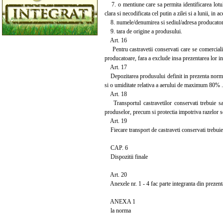
7. o mentiune care sa permita identificarea lotulu
clara si necodificata cel putin a zilei si a lunii, in a
8. numele/denumirea si sediul/adresa producatorulu
9. tara de origine a produsului.
Art. 16
Pentru castravetii conservati care se comercialize
producatoare, fara a exclude insa prezentarea lor in 
Art. 17
Depozitarea produsului definit in prezenta norma s
si o umiditate relativa a aerului de maximum 80% .
Art. 18
Transportul castravetilor conservati trebuie sa se
produselor, precum si protectia impotriva razelor s
Art. 19
Fiecare transport de castraveti conservati trebuie s
CAP. 6
Dispozitii finale
Art. 20
Anexele nr. 1 - 4 fac parte integranta din prezen
ANEXA 1
la norma