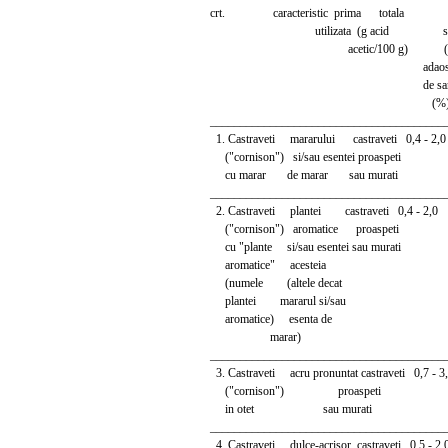
crt. caracteristic prima totala 
utilizata (g acid solu
acetic/100 g) (excl
adaosu
de sare
(%
_______________________________________
1. Castraveti mararului castraveti 0,4 - 2,
("cornison") si/sau esentei proaspeti
cu marar de marar sau murati
_______________________________________
2. Castraveti plantei castraveti 0,4 - 2,0
("cornison") aromatice proaspeti
cu "plante si/sau esentei sau murati
aromatice" acesteia
(numele (altele decat
plantei mararul si/sau
aromatice) esenta de
marar)
_______________________________________
3. Castraveti acru pronuntat castraveti 0,7 - 
("cornison") proaspeti
in otet sau murati
_______________________________________
4. Castraveti dulce-acrisor castraveti 0,5 - 2,0