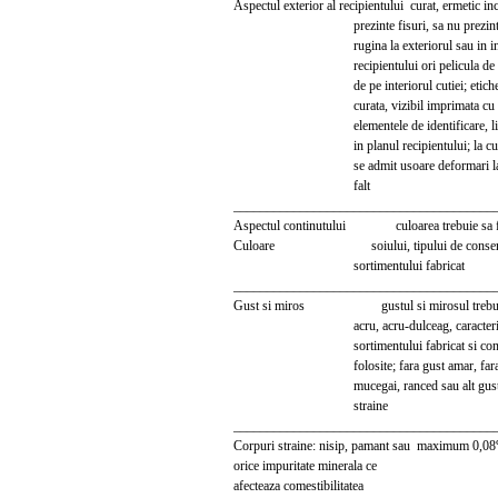
Aspectul exterior al recipientului curat, ermetic i
prezinte fisuri, sa nu prezinte p
rugina la exteriorul sau in inter
recipientului ori pelicula de lac 
de pe interiorul cutiei; eticheta 
curata, vizibil imprimata cu to
elementele de identificare, lipita
in planul recipientului; la cutiile
se admit usoare deformari la corp
falt
_______________________________________
Aspectul continutului culoarea trebuie sa fie
Culoare soiului, tipului de conserva
sortimentului fabricat
_______________________________________
Gust si miros gustul si mirosul trebuie s
acru, acru-dulceag, caracterist
sortimentului fabricat si condim
folosite; fara gust amar, fara m
mucegai, ranced sau alt gust si
straine
_______________________________________
Corpuri straine: nisip, pamant sau maximum 0,08
orice impuritate minerala ce
afecteaza comestibilitatea