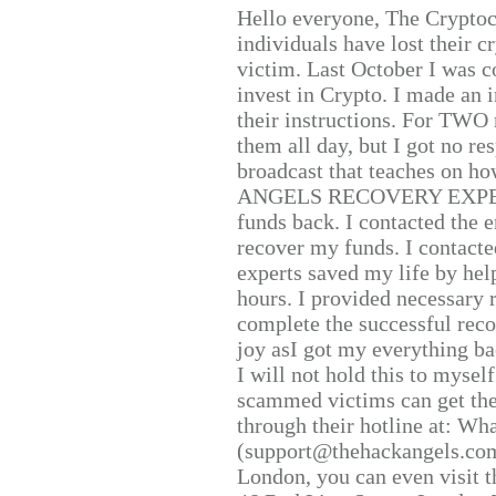
Hello everyone, The Cryptocu
individuals have lost their c
victim. Last October I was 
invest in Crypto. I made an i
their instructions. For TWO 
them all day, but I got no re
broadcast that teaches on h
ANGELS RECOVERY EXPERT. H
funds back. I contacted the 
recover my funds. I contact
experts saved my life by hel
hours. I provided necessary 
complete the successful reco
joy asI got my everything bac
I will not hold this to myself
scammed victims can get the
through their hotline at: W
(support@thehackangels.com
London, you can even visit th