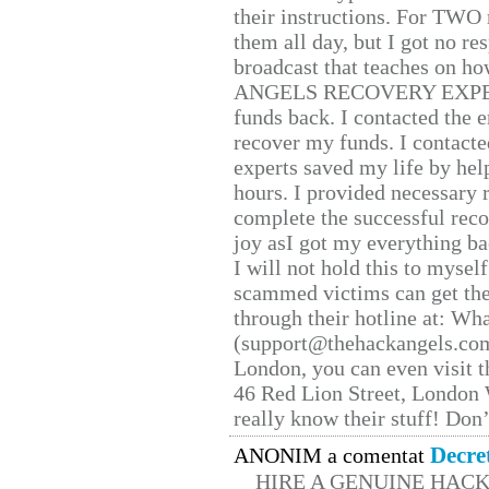
their instructions. For TWO 
them all day, but I got no re
broadcast that teaches on h
ANGELS RECOVERY EXPERT. H
funds back. I contacted the 
recover my funds. I contact
experts saved my life by hel
hours. I provided necessary 
complete the successful reco
joy asI got my everything bac
I will not hold this to myself
scammed victims can get the
through their hotline at: W
(support@thehackangels.com
London, you can even visit th
46 Red Lion Street, London
really know their stuff! Don’
Decre
ANONIM a comentat
HIRE A GENUINE HAC