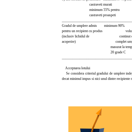
castraveti murati
minimum 55% pentru
castraveti proaspeti
_______________________________________
Gradul de umplere admis minimum 90% cal
pentru un recipient cu produs volumul d
(inclusiv lichidul de continut de r
acoperire) complet umplut si
masurat la temperatu
20 grade C
_______________________________________
Acceptarea lotului
Se considera criteriul gradului de umplere indepli
decat minimul impus si nici unul dintre recipiente 