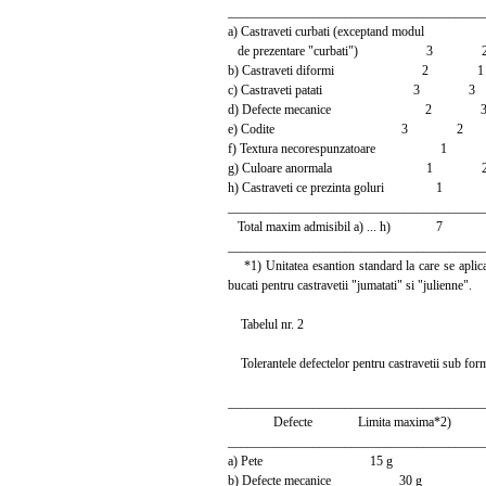
_______________________________________
a) Castraveti curbati (exceptand modul
de prezentare "curbati") 3 
b) Castraveti diformi 2 1
c) Castraveti patati 3 3
d) Defecte mecanice 2 
e) Codite 3 2
f) Textura necorespunzatoare 1
g) Culoare anormala 1 
h) Castraveti ce prezinta goluri 1
_______________________________________
Total maxim admisibil a) ... h) 7 
_______________________________________
*1) Unitatea esantion standard la care se aplica to
bucati pentru castravetii "jumatati" si "julienne".
Tabelul nr. 2
Tolerantele defectelor pentru castravetii sub form
_______________________________________
Defecte Limita maxima*2)
_______________________________________
a) Pete 15 g
b) Defecte mecanice 30 g