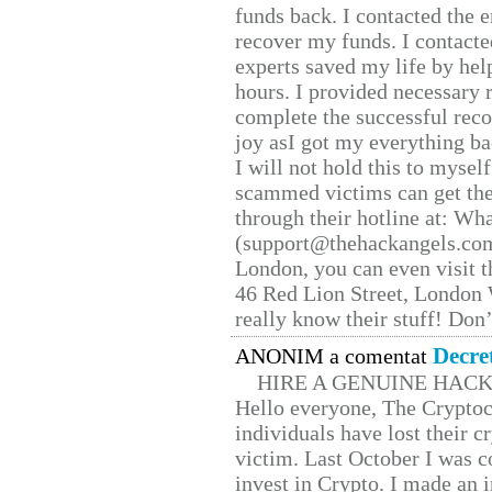
funds back. I contacted the 
recover my funds. I contact
experts saved my life by hel
hours. I provided necessary 
complete the successful reco
joy asI got my everything bac
I will not hold this to myself
scammed victims can get the
through their hotline at: W
(support@thehackangels.com
London, you can even visit th
46 Red Lion Street, London
really know their stuff! Don’
Decre
ANONIM a comentat
HIRE A GENUINE HAC
Hello everyone, The Cryptocu
individuals have lost their c
victim. Last October I was 
invest in Crypto. I made an i