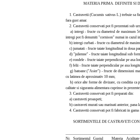
MATERIA PRIMA. DEFINITII SI D
1. Castravetii (Cucumis sativus L.) trebuie sa fie i
fara gust amar.
2. Castravetii conservati pot fi prezentati sub ur
a) intregi - fructe cu diametrul de maximum 54 m
intregi pot fi denumiti "cornison" numai in cazul
b) intregi curbati - fructe cu diametrul de maxim
c) jumatati - fructe taiate longitudinal in doua pa
d) "julienne" - fructe taiate longitudinal sub for
e) rondele - fructe taiate perpendicular pe axa 
f) felii - fructe taiate perpendicular pe axa lon
g) batoane ("Asier") - fructe de dimensiuni mari, d
cu latimea de aproximativ 10 mm;
h) orice alte forme de divizare, cu conditia ca pro
calitate si siguranta alimentara cuprinse in prezent
3. Castravetii conservati pot fi preparati din:
a) castraveti proaspeti;
b) castraveti murati sau marinati anterior, pana la 
4. Castravetii conservati pot fi fabricati in gama 
SORTIMENTELE DE CASTRAVETI CONSER
_______________________________________
Nr. Sortimentul Gustul Materia Aciditat