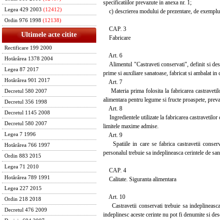
specificatiilor prevazute in anexa nr. 1;
Legea 429 2003
(12412)
c) descrierea modului de prezentare, de exemplu: "i
Ordin 976 1998
(12138)
CAP. 3
Ultimele acte citite
Fabricare
Rectificare 199 2000
Art. 6
Hotărârea 1378 2004
Alimentul "Castraveti conservati", definit si des
Legea 87 2017
prime si auxiliare sanatoase, fabricat si ambalat in
Hotărârea 901 2017
Art. 7
Materia prima folosita la fabricarea castravetilor 
Decretul 580 2007
alimentara pentru legume si fructe proaspete, preva
Decretul 356 1998
Art. 8
Decretul 1145 2008
Ingredientele utilizate la fabricarea castravetilor 
Decretul 580 2007
limitele maxime admise.
Art. 9
Legea 7 1996
Spatiile in care se fabrica castravetii conservat
Hotărârea 766 1997
personalul trebuie sa indeplineasca cerintele de sanat
Ordin 883 2015
Legea 71 2010
CAP. 4
Hotărârea 789 1991
Calitate. Siguranta alimentara
Legea 227 2015
Art. 10
Ordin 218 2018
Castravetii conservati trebuie sa indeplineasca c
Decretul 476 2009
indeplinesc aceste cerinte nu pot fi denumite si de