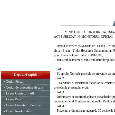
MINISTERUL DE INTERNE Nr. 381/4.0
ACT PUBLICAT IN: MONITORUL OFICIAL NR.
Avand in vedere prevederile art. 13 alin. 2 si ale 
ale art. 8 alin. (2) din Hotararea Guvernului nr. 
prin Hotararea Guvernului nr. 491/1993,
ministrul de interne si ministrul lucrarilor publice
Art. 1
Se aproba Normele generale de prevenire si stinger
Legaturi rapide
Art. 2
Codul Fiscal
Proiectantii si executantii lucrarilor de constructi
Codul de procedura fiscala
prevederile prezentului ordin.
Art. 3
Legea Contabilitatii
Indrumarea si controlul aplicarii prevederilor pre
Legea Pensiilor
de pompieri si al Ministerului Lucrarilor Publice si
Legea Finantelor Publice
Art. 4
Prezentul ordin intra in vigoare la 30 de zile de l
Legea Insolventei