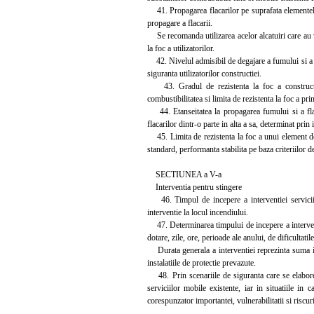
41. Propagarea flacarilor pe suprafata elementelor 
propagare a flacarii.
Se recomanda utilizarea acelor alcatuiri care au v
la foc a utilizatorilor.
42. Nivelul admisibil de degajare a fumului si a ga
siguranta utilizatorilor constructiei.
43. Gradul de rezistenta la foc a constructiei 
combustibilitatea si limita de rezistenta la foc a p
44. Etanseitatea la propagarea fumului si a flac
flacarilor dintr-o parte in alta a sa, determinat prin 
45. Limita de rezistenta la foc a unui element de c
standard, performanta stabilita pe baza criteriilor de
SECTIUNEA a V-a
Interventia pentru stingere
46. Timpul de incepere a interventiei serviciilor
interventie la locul incendiului.
47. Determinarea timpului de incepere a interventie
dotare, zile, ore, perioade ale anului, de dificultatil
Durata generala a interventiei reprezinta suma inter
instalatiile de protectie prevazute.
48. Prin scenariile de siguranta care se elaboreaz
serviciilor mobile existente, iar in situatiile in 
corespunzator importantei, vulnerabilitatii si riscuri