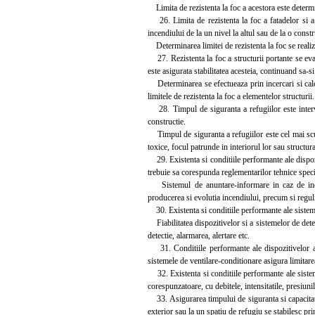
Limita de rezistenta la foc a acestora este determin
26. Limita de rezistenta la foc a fatadelor si a a
incendiului de la un nivel la altul sau de la o const
Determinarea limitei de rezistenta la foc se realize
27. Rezistenta la foc a structurii portante se eva
este asigurata stabilitatea acesteia, continuand sa-s
Determinarea se efectueaza prin incercari si calcule
limitele de rezistenta la foc a elementelor structurii.
28. Timpul de siguranta a refugiilor este interva
constructie.
Timpul de siguranta a refugiilor este cel mai scur
toxice, focul patrunde in interiorul lor sau structur
29. Existenta si conditiile performante ale dispozi
trebuie sa corespunda reglementarilor tehnice specif
Sistemul de anuntare-informare in caz de incen
producerea si evolutia incendiului, precum si regulil
30. Existenta si conditiile performante ale sistemu
Fiabilitatea dispozitivelor si a sistemelor de detec
detectie, alarmarea, alertare etc.
31. Conditiile performante ale dispozitivelor ant
sistemele de ventilare-conditionare asigura limitarea
32. Existenta si conditiile performante ale sistem
corespunzatoare, cu debitele, intensitatile, presiuni
33. Asigurarea timpului de siguranta si capacitatea
exterior sau la un spatiu de refugiu se stabilesc pri