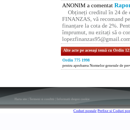
Rapor
ANONIM a comentat
Obțineți creditul în 24 d
FINANZAS, vă recomand pent
finanțare la cota de 2%. Pent
împrumut, nu ezitați să o con
lopezfinanzas95@gmail.co
Alte acte pe aceeaşi temă cu Ordin 12
Ordin 775 1998
pentru aprobarea Normelor generale de preve
Harta site
|
Termeni si conditii
|
Informatii despre cookie
Coduri postale
Prefixe si Coduri po