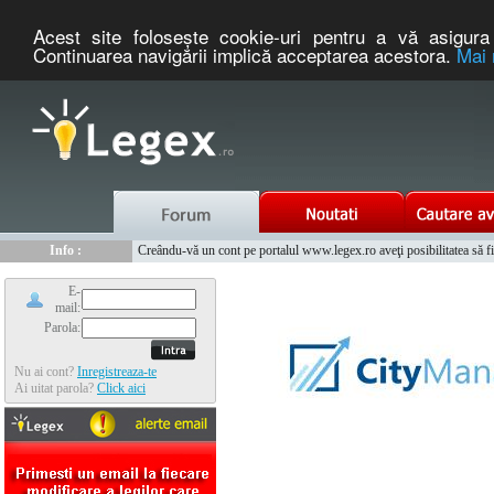
Acest site foloseşte cookie-uri pentru a vă asigura 
Continuarea navigării implică acceptarea acestora.
Mai 
Nou :
Info :
Legex.ro - portal de legislatie romaneasca. Un serviciu oferit g
Creându-vă un cont pe portalul www.legex.ro aveţi posibilitatea să fiţi
Info :
www.tntauto.ro - Managementul Integrat al Parcului Auto
Info :
Cauta coduri postale si prefixe telefonice nationale si internationale
E-
mail:
Parola:
Nu ai cont?
Inregistreaza-te
Ai uitat parola?
Click aici