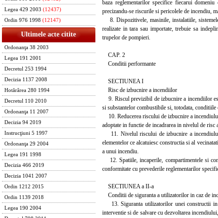
baza reglementarilor specifice fiecarui domeniu 
Legea 429 2003
(12437)
precizandu-se riscurile si pericolele de incendiu, ma
8. Dispozitivele, masinile, instalatiile, sistemele,
Ordin 976 1998
(12147)
realizate in tara sau importate, trebuie sa indep
Ultimele acte citite
trupelor de pompieri.
Ordonanţa 38 2003
CAP. 2
Legea 191 2001
Conditii performante
Decretul 253 1994
Decizia 1137 2008
SECTIUNEA I
Risc de izbucnire a incendiilor
Hotărârea 280 1994
9. Riscul previzibil de izbucnire a incendiilor este 
Decretul 110 2010
si substantelor combustibile si, totodata, conditiil
Ordonanţa 11 2007
10. Reducerea riscului de izbucnire a incendiului est
Decizia 94 2019
adoptate in functie de incadrarea in nivelul de risc a
11. Nivelul riscului de izbucnire a incendiului i
Instrucţiuni 5 1997
elementelor ce alcatuiesc constructia si al vecinatat
Ordonanţa 29 2004
a unui incendiu.
Legea 191 1998
12. Spatiile, incaperile, compartimentele si constr
Decizia 466 2019
conformitate cu prevederile reglementarilor specifi
Decizia 1041 2007
SECTIUNEA a II-a
Ordin 1212 2015
Conditii de siguranta a utilizatorilor in caz de in
Ordin 1139 2018
13. Siguranta utilizatorilor unei constructii in 
Legea 190 2004
interventie si de salvare cu dezvoltarea incendiului