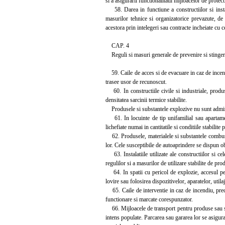
si a asigurarii functionalitatii mijloacelor de protec
58. Darea in functiune a constructiilor si instala
masurilor tehnice si organizatorice prevazute, de 
acestora prin intelegeri sau contracte incheiate cu ce
CAP. 4
Reguli si masuri generale de prevenire si stingere
59. Caile de acces si de evacuare in caz de incendi
trasee usor de recunoscut.
60. In constructiile civile si industriale, produse
densitatea sarcinii termice stabilite.
Produsele si substantele explozive nu sunt admise
61. In locuinte de tip unifamilial sau apartament
lichefiate numai in cantitatile si conditiile stabilite
62. Produsele, materialele si substantele combustib
lor. Cele susceptibile de autoaprindere se dispun ob
63. Instalatiile utilizate ale constructiilor si ce
regulilor si a masurilor de utilizare stabilite de prod
64. In spatii cu pericol de explozie, accesul per
lovire sau folosirea dispozitivelor, aparatelor, utila
65. Caile de interventie in caz de incendiu, prec
functionare si marcate corespunzator.
66. Mijloacele de transport pentru produse sau sub
intens populate. Parcarea sau gararea lor se asigura 