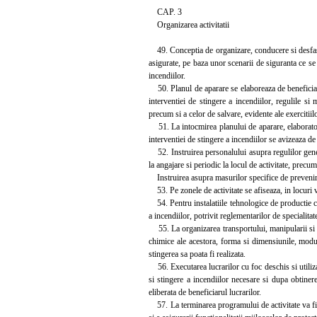
CAP. 3
Organizarea activitatii
49. Conceptia de organizare, conducere si desfasura
asigurate, pe baza unor scenarii de siguranta ce se
incendiilor.
50. Planul de aparare se elaboreaza de beneficiar 
interventiei de stingere a incendiilor, regulile si 
precum si a celor de salvare, evidente ale exercitii
51. La intocmirea planului de aparare, elaboratoru
interventiei de stingere a incendiilor se avizeaza de c
52. Instruirea personalului asupra regulilor genera
la angajare si periodic la locul de activitate, prec
Instruirea asupra masurilor specifice de prevenire s
53. Pe zonele de activitate se afiseaza, in locuri vi
54. Pentru instalatiile tehnologice de productie cu 
a incendiilor, potrivit reglementarilor de specialitat
55. La organizarea transportului, manipularii si dep
chimice ale acestora, forma si dimensiunile, modul
stingerea sa poata fi realizata.
56. Executarea lucrarilor cu foc deschis si utiliz
si stingere a incendiilor necesare si dupa obtiner
eliberata de beneficiarul lucrarilor.
57. La terminarea programului de activitate va fi or