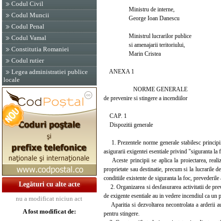
Codul Civil
Ministru de interne,
Codul Muncii
George Ioan Danescu
Codul Penal
Ministrul lucrarilor publice
Codul Vamal
si amenajarii teritoriului,
Constitutia Romaniei
Marin Cristea
Codul rutier
ANEXA 1
Legea administratiei publice
locale
NORME GENERALE
de prevenire si stingere a incendiilor
CAP. 1
Dispozitii generale
1. Prezentele norme generale stabilesc principiile, 
asigurarii exigentei esentiale privind "siguranta la 
Aceste principii se aplica la proiectarea, realizar
proprietate sau destinatie, precum si la lucrarile 
conditiile existente de siguranta la foc, prevederil
Legături cu alte acte
2. Organizarea si desfasurarea activitatii de preve
de exigente esentiale au in vedere incendiul ca un 
nu a modificat niciun act
Aparitia si dezvoltarea necontrolata a arderii au
A fost modificat de:
pentru stingere.