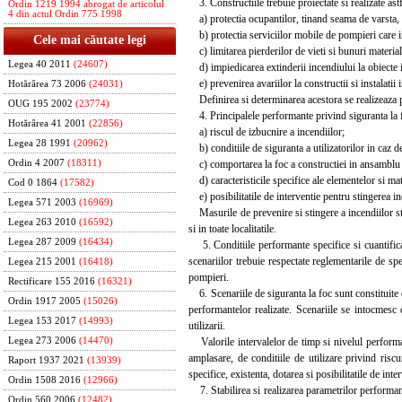
3. Constructiile trebuie proiectate si realizate astf
Ordin 1219 1994 abrogat de articolul
4 din actul Ordin 775 1998
a) protectia ocupantilor, tinand seama de varsta, s
b) protectia serviciilor mobile de pompieri care in
Cele mai căutate legi
c) limitarea pierderilor de vieti si bunuri material
Legea 40 2011
(24607)
d) impiedicarea extinderii incendiului la obiecte 
e) prevenirea avariilor la constructii si instalatii 
Hotărârea 73 2006
(24031)
Definirea si determinarea acestora se realizeaza pr
OUG 195 2002
(23774)
4. Principalele performante privind siguranta la foc
Hotărârea 41 2001
(22856)
a) riscul de izbucnire a incendiilor;
Legea 28 1991
(20962)
b) conditiile de siguranta a utilizatorilor in caz d
c) comportarea la foc a constructiei in ansamblu s
Ordin 4 2007
(18311)
d) caracteristicile specifice ale elementelor si mate
Cod 0 1864
(17582)
e) posibilitatile de interventie pentru stingerea in
Legea 571 2003
(16969)
Masurile de prevenire si stingere a incendiilor stabi
Legea 263 2010
(16592)
si in toate localitatile.
Legea 287 2009
(16434)
5. Conditiile performante specifice si cuantificar
scenariilor trebuie respectate reglementarile de s
Legea 215 2001
(16418)
pompieri.
Rectificare 155 2016
(16321)
6. Scenariile de siguranta la foc sunt constituite di
Ordin 1917 2005
(15026)
performantelor realizate. Scenariile se intocmesc 
Legea 153 2017
(14993)
utilizarii.
Valorile intervalelor de timp si nivelul performant
Legea 273 2006
(14470)
amplasare, de conditiile de utilizare privind riscu
Raport 1937 2021
(13939)
specifice, existenta, dotarea si posibilitatile de int
Ordin 1508 2016
(12966)
7. Stabilirea si realizarea parametrilor performanti
Ordin 560 2006
(12482)