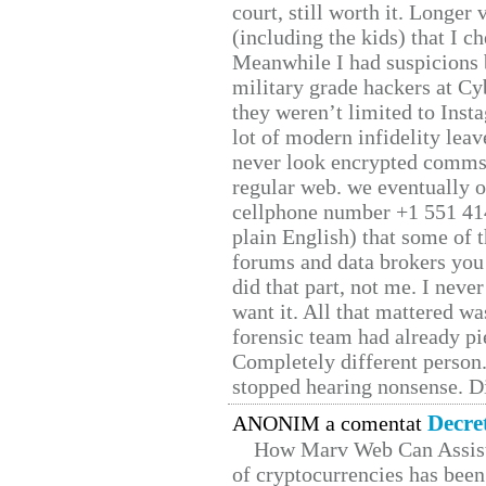
court, still worth it. Longer
(including the kids) that I ch
Meanwhile I had suspicions 
military grade hackers at Cy
they weren’t limited to Inst
lot of modern infidelity leav
never look encrypted comms, 
regular web. we eventually 
cellphone number +1 551 41
plain English) that some of t
forums and data brokers you 
did that part, not me. I neve
want it. All that mattered w
forensic team had already pie
Completely different person
stopped hearing nonsense. Di
Decre
ANONIM a comentat
How Marv Web Can Assist
of cryptocurrencies has be