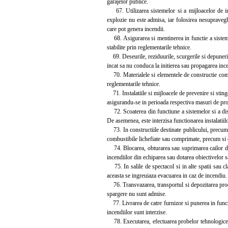
garajelor publice.
67. Utilizarea sistemelor si a mijloacelor de inca
explozie nu este admisa, iar folosirea nesupraveghe
care pot genera incendii.
68. Asigurarea si mentinerea in functie a sistemelor
stabilite prin reglementarile tehnice.
69. Deseurile, reziduurile, scurgerile si depuneril
incat sa nu conduca la initierea sau propagarea ince
70. Materialele si elementele de constructie combus
reglementarile tehnice.
71. Instalatiile si mijloacele de prevenire si stinge
asigurandu-se in perioada respectiva masuri de pro
72. Scoaterea din functiune a sistemelor si a dispoz
De asemenea, este interzisa functionarea instalatiil
73. In constructiile destinate publicului, precum 
combustibile lichefiate sau comprimate, precum si 
74. Blocarea, obturarea sau suprimarea cailor de 
incendiilor din echiparea sau dotarea obiectivelor sau
75. In salile de spectacol si in alte spatii sau cl
aceasta se ingreuiaza evacuarea in caz de incendiu.
76. Transvazarea, transportul si depozitarea produ
spargere nu sunt admise.
77. Livrarea de catre furnizor si punerea in functiu
incendiilor sunt interzise.
78. Executarea, efectuarea probelor tehnologice, pu