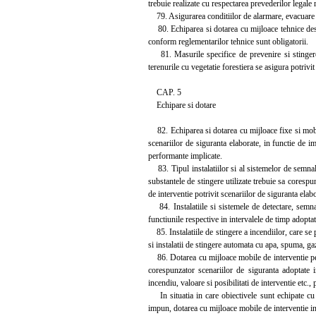
trebuie realizate cu respectarea prevederilor legale r
79. Asigurarea conditiilor de alarmare, evacuare si 
80. Echiparea si dotarea cu mijloace tehnice destin
conform reglementarilor tehnice sunt obligatorii.
81. Masurile specifice de prevenire si stingere a 
terenurile cu vegetatie forestiera se asigura potrivit
CAP. 5
Echipare si dotare
82. Echiparea si dotarea cu mijloace fixe si mobile
scenariilor de siguranta elaborate, in functie de imp
performante implicate.
83. Tipul instalatiilor si al sistemelor de semnal
substantele de stingere utilizate trebuie sa corespun
de interventie potrivit scenariilor de siguranta elabo
84. Instalatiile si sistemele de detectare, semnal
functiunile respective in intervalele de timp adoptat
85. Instalatiile de stingere a incendiilor, care se p
si instalatii de stingere automata cu apa, spuma, gaz
86. Dotarea cu mijloace mobile de interventie pent
corespunzator scenariilor de siguranta adoptate in
incendiu, valoare si posibilitati de interventie etc.,
In situatia in care obiectivele sunt echipate cu i
impun, dotarea cu mijloace mobile de interventie in