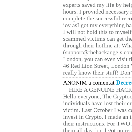
experts saved my life by hel
hours. I provided necessary 
complete the successful reco
joy asI got my everything bac
I will not hold this to myself
scammed victims can get the
through their hotline at: W
(support@thehackangels.com
London, you can even visit th
46 Red Lion Street, London
really know their stuff! Don’
Decre
ANONIM a comentat
HIRE A GENUINE HAC
Hello everyone, The Cryptocu
individuals have lost their c
victim. Last October I was 
invest in Crypto. I made an i
their instructions. For TWO 
them all day, but I got no re