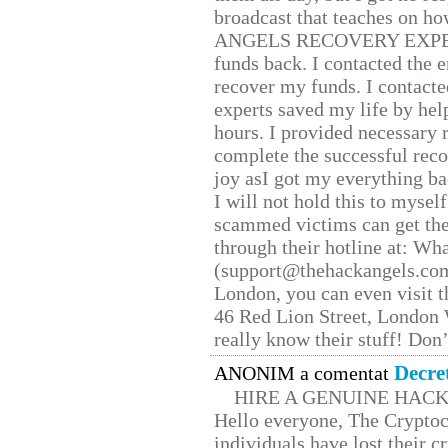
broadcast that teaches on h
ANGELS RECOVERY EXPERT. H
funds back. I contacted the 
recover my funds. I contact
experts saved my life by hel
hours. I provided necessary 
complete the successful reco
joy asI got my everything bac
I will not hold this to myself
scammed victims can get the
through their hotline at: W
(support@thehackangels.com
London, you can even visit th
46 Red Lion Street, London
really know their stuff! Don’
Decre
ANONIM a comentat
HIRE A GENUINE HAC
Hello everyone, The Cryptocu
individuals have lost their c