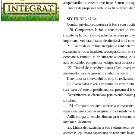
acoperisurilor obiectelor invecinate. Pentru propaga
Timpul de propagare trebuie sa fie suficient de mar
SECTIUNEA a III-a
Conditii privind comportarea la foc a constructiei
20. Comportarea la foc a constructiei in ansambl
(rezistenta la foc) a constructiei se asigura pe inte
importanta, vulnerabilitatea, destinatia si tipul const
21. Conditiile ce trebuie indeplinite sunt determin
rezistenta la foc a fatadelor, a acoperisurilor si a
evacuare a fumului si de stingere automata, cu du
autovehiculelor pompierilor, echiparea si dotarea cu 
22. Timpul de incendiere totala (flash-over) este
materialelor care se gasesc in spatiul respectiv.
Determinarea intervalului de timp se realizeaza pri
23. Etanseitatea la aer a ansamblului constructiei s
(usi, ferestre) este in pozitie inchisa, precum si la c
Determinarea se efectueaza prin calcule bazate pe p
construit.
24. Compartimentarea antifoc a constructiei se 
separarea unor spatii se asigura prin elemente vertica
Ariile compartimentelor limitate prin elemente antif
niveluri si destinatie.
25. Limita de rezistenta la foc a elementelor de co
acestea isi epuizeaza capacitatea de rezistenta la a