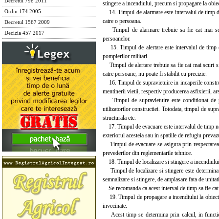
Decretul 798 2011
stingere a incendiului, precum si propagare la obiec
14. Timpul de alarmare este intervalul de timp din
Ordin 174 2005
catre o persoana.
Decretul 1567 2009
Timpul de alarmare trebuie sa fie cat mai scurt
Decizia 457 2017
persoanelor.
15. Timpul de alertare este intervalul de timp cu
pompierilor militari.
Timpul de alertare trebuie sa fie cat mai scurt si 
catre persoane, nu poate fi stabilit cu precizie.
16. Timpul de supravietuire in incaperile constructi
mentinerii vietii, respectiv producerea asfixierii, ar
Timpul de supravietuire este conditionat de perf
utilizatorilor constructiei. Totodata, timpul de sup
structurala etc.
17. Timpul de evacuare este intervalul de timp nece
exteriorul acesteia sau in spatiile de refugiu prevazu
Timpul de evacuare se asigura prin respectarea c
prevederilor din reglementarile tehnice.
18. Timpul de localizare si stingere a incendiului 
Timpul de localizare si stingere este determinat pe
semnalizare si stingere, de amplasare fata de unitati
Se recomanda ca acest interval de timp sa fie cat
19. Timpul de propagare a incendiului la obiecte 
invecinate.
Acest timp se determina prin calcul, in functie de