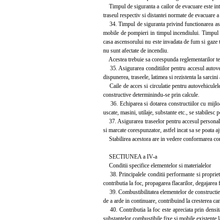
Timpul de siguranta a cailor de evacuare este interv
traseul respectiv si distantei normate de evacuare a 
34. Timpul de siguranta privind functionarea ascens
mobile de pompieri in timpul incendiului. Timpul de 
casa ascensorului nu este invadata de fum si gaze to
nu sunt afectate de incendiu.
Acestea trebuie sa corespunda reglementarilor tehn
35. Asigurarea conditiilor pentru accesul autovehi
dispunerea, traseele, latimea si rezistenta la sarcin
Caile de acces si circulatie pentru autovehiculele 
constructive determinindu-se prin calcule.
36. Echiparea si dotarea constructiilor cu mijloace
uscate, masini, utilaje, substante etc., se stabilesc po
37. Asigurarea traseelor pentru accesul personalulu
si marcate corespunzator, astfel incat sa se poata aju
Stabilirea acestora are in vedere conformarea const
SECTIUNEA a IV-a
Conditii specifice elementelor si materialelor
38. Principalele conditii performante si proprietati
contributia la foc, propagarea flacarilor, degajarea f
39. Combustibilitatea elementelor de constructie s
de a arde in continuare, contribuind la cresterea can
40. Contributia la foc este apreciata prin densitate
substantelor combustibile fixe si mobile existente la