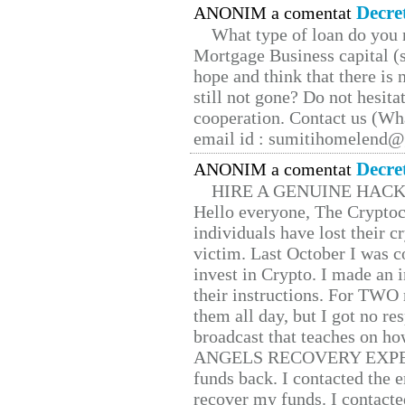
Decre
ANONIM a comentat
What type of loan do you 
Mortgage Business capital (s
hope and think that there is
still not gone? Do not hesita
cooperation. Contact us (W
email id : sumitihomelend
Decre
ANONIM a comentat
HIRE A GENUINE HAC
Hello everyone, The Cryptocu
individuals have lost their c
victim. Last October I was 
invest in Crypto. I made an i
their instructions. For TWO 
them all day, but I got no re
broadcast that teaches on h
ANGELS RECOVERY EXPERT. H
funds back. I contacted the 
recover my funds. I contact