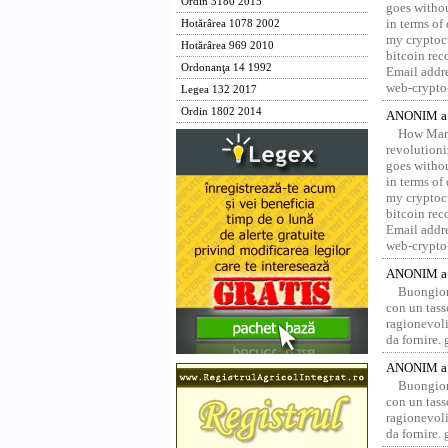
Ordin 3180 2015
goes withou
in terms of
Hotărârea 1078 2002
my cryptocu
Hotărârea 969 2010
bitcoin re
Ordonanţa 14 1992
Email addr
web-crypto
Legea 132 2017
Ordin 1802 2014
ANONIM a 
How Marv
revolution
goes withou
in terms of
my cryptocu
bitcoin re
Email addr
web-crypto
ANONIM a 
Buongior
con un tass
ragionevoli
da fornire.
ANONIM a 
Buongior
con un tass
ragionevoli
da fornire.