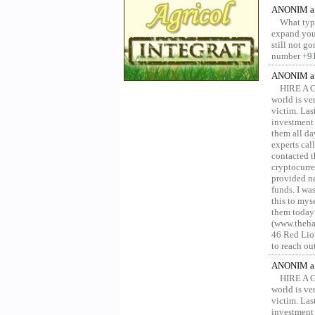
ANONIM a 
What type
expand your
still not g
number +91
ANONIM a 
HIRE A 
world is ver
victim. Las
investment 
them all da
experts ca
contacted t
cryptocurre
provided ne
funds. I was
this to mys
them today
(www.thehac
46 Red Lion
to reach ou
ANONIM a 
HIRE A 
world is ver
victim. Las
investment 