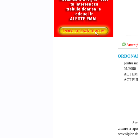
Anunţă
ORDONANT
pentru mo
51/2006
ACT EM
ACT PUB
Situ
urmare a apro
activităţilor 