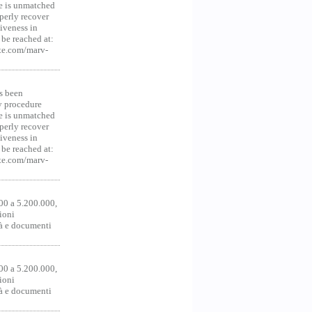
ce is unmatched
operly recover
iveness in
be reached at:
te.com/marv-
s been
y procedure
ce is unmatched
operly recover
iveness in
be reached at:
te.com/marv-
00 a 5.200.000,
ioni
tà e documenti
00 a 5.200.000,
ioni
tà e documenti