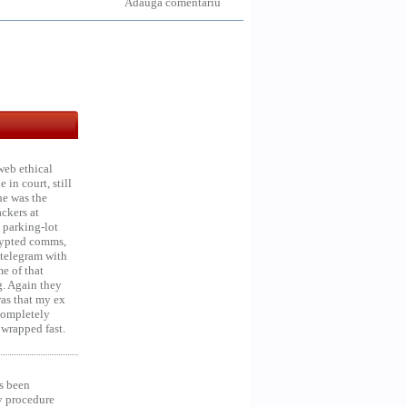
Adauga comentariu
web ethical
in court, still
he was the
ckers at
 parking-lot
crypted comms,
 telegram with
e of that
g. Again they
was that my ex
 Completely
 wrapped fast.
s been
y procedure