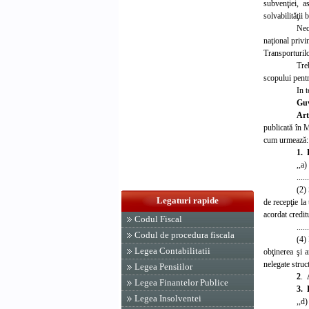
subvenţiei, as
solvabilităţii 
Nec
naţional privi
Transporturilo
Tre
scopului pentru
In t
Gu
Art
publicată în 
cum urmează:
1.
,,a)
......
(2) 
Legaturi rapide
de recepţie la
acordat credit
Codul Fiscal
......
Codul de procedura fiscala
(4)
Legea Contabilitatii
obţinerea şi a
nelegate struc
Legea Pensiilor
2
.
Legea Finantelor Publice
3. 
Legea Insolventei
,,d)