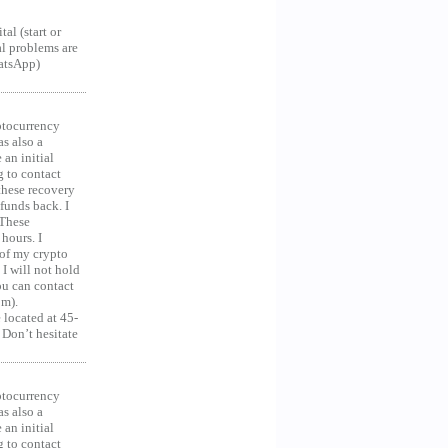
al (start or
al problems are
hatsApp)
ocurrency
as also a
an initial
g to contact
 these recovery
unds back. I
 These
hours. I
 of my crypto
 I will not hold
you can contact
om).
 located at 45-
 Don’t hesitate
ocurrency
as also a
an initial
g to contact