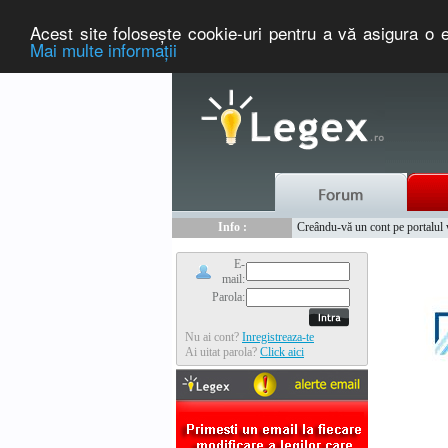
Acest site foloseşte cookie-uri pentru a vă asigura o e
Mai multe informaţii
Nou :
Legex.ro - portal de legislati
Info :
Creându-vă un cont pe portalul ww
Info :
www.tntauto.ro - Managementul 
E-
mail:
Parola:
Nu ai cont?
Inregistreaza-te
Ai uitat parola?
Click aici