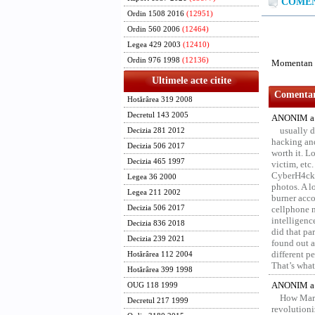
COMENT
Ordin 1508 2016
(12951)
Ordin 560 2006
(12464)
Legea 429 2003
(12410)
Ordin 976 1998
(12136)
Momentan n
Ultimele acte citite
Comentari
Hotărârea 319 2008
Decretul 143 2005
ANONIM a 
usually d
Decizia 281 2012
hacking and
Decizia 506 2017
worth it. L
Decizia 465 1997
victim, etc
CyberH4cks 
Legea 36 2000
photos. A l
Legea 211 2002
burner acco
Decizia 506 2017
cellphone 
intelligenc
Decizia 836 2018
did that pa
Decizia 239 2021
found out a
different p
Hotărârea 112 2004
That’s what 
Hotărârea 399 1998
ANONIM a 
OUG 118 1999
How Marv
Decretul 217 1999
revolution