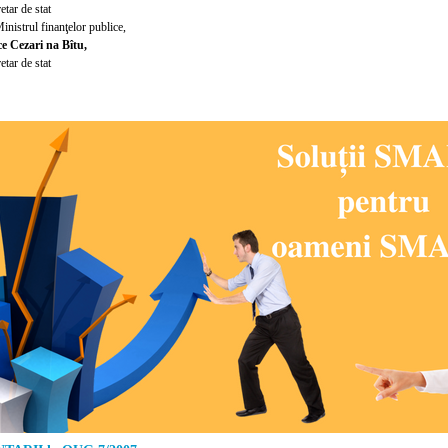
etar de stat
inistrul finanţelor publice,
ce Cezari na Bîtu,
etar de stat