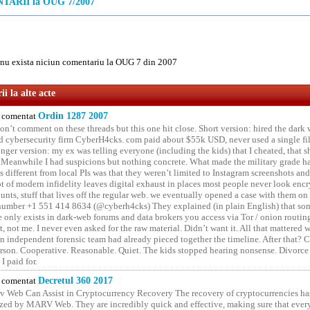
ARII la OUG 7/2007
u exista niciun comentariu la OUG 7 din 2007
i la alte acte
comentat
Ordin 1287 2007
on’t comment on these threads but this one hit close. Short version: hired the dark 
 cybersecurity firm CyberH4cks. com paid about $55k USD, never used a single file 
onger version: my ex was telling everyone (including the kids) that I cheated, that s
. Meanwhile I had suspicions but nothing concrete. What made the military grade ha
different from local PIs was that they weren’t limited to Instagram screenshots and
ot of modern infidelity leaves digital exhaust in places most people never look en
unts, stuff that lives off the regular web. we eventually opened a case with them on
number +1 551 414 8634 (@cyberh4cks) They explained (in plain English) that som
e only exists in dark-web forums and data brokers you access via Tor / onion routin
rt, not me. I never even asked for the raw material. Didn’t want it. All that mattered 
n independent forensic team had already pieced together the timeline. After that?
erson. Cooperative. Reasonable. Quiet. The kids stopped hearing nonsense. Divorce
I paid for.
comentat
Decretul 360 2017
 Web Can Assist in Cryptocurrency Recovery The recovery of cryptocurrencies ha
ized by MARV Web. They are incredibly quick and effective, making sure that ever