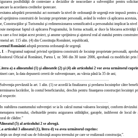
igurarea posibilităţii de contestare a deciziilor de neacordare a subvenţiilor pentru solicitan
bancare la acordarea creditelor ipotecare.
esitatea adoptării prezentului act normativ la nivel de ordonanţă de urgenţă este impusă pentru a
nd sprijinirea construirii de locuinţe proprietate personală, având în vedere că aplicarea acestuia
r, Construcţiilor şi Turismului şi redimensionarea semnificativă a personalului implicat la nivel c
buie menţionat faptul că aplicarea Programului, în forma actuală, ar duce la blocarea activităţii 
 care a fost iniţiat acest proiect, şi anume sprijinirea şi ajutorul real al statului pentru construir
emeiul art. 115 alin. (4) d
in Constituţia României, republicată,
vernul României
adoptă prezenta ordonanţă de urgenţă.
. I
.
- Programul naţional privind sprijinirea construirii de locuinţe proprietate personală, apr
Monitorul Oficial al României, Partea
I,
nr. 566 din 30 iunie 2006, aprobată cu modificări prin
Litera a) a alineatului (1) şi alineatele (2) şi (4) ale articolului 2 vor avea următorul cupri
 tineri care, la data depunerii cererii de subvenţionare, au vârsta până la 35 de ani;
......................................................................................................................
Subvenţia prevăzută la art. 1 alin. (1) se acordă la finalizarea şi predarea locuinţelor către benef
 terminarea lucrărilor, în contul beneficiarului, deschis pentru finanţarea construcţiei locuinţei pri
ul respectiv.
.....................................................................................................................
 In stabilirea cuantumului subvenţiei se ia în calcul numai valoarea locuinţei, conform devizului g
menajarea terenului, cheltuielile pentru asigurarea utilităţilor, garajele, indiferent de locul
tural de clădire.”
Alineatul (5) al articolului 2 se abrogă.
La articolul 3 alineatul (1), litera d) va avea următorul cuprins:
 deţin un drept real sau de folosinţă asupra terenului pe care se realizează construcţia;”
.