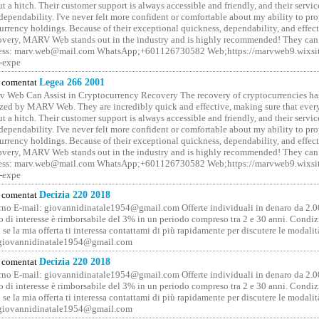
t a hitch. Their customer support is always accessible and friendly, and their servi
 dependability. I've never felt more confident or comfortable about my ability to pr
rrency holdings. Because of their exceptional quickness, dependability, and effect
covery, MARV Web stands out in the industry and is highly recommended! They can 
ess: marv.web@mail.com WhatsApp;+601126730582 Web;https://marvweb9.wixsi
-expe
comentat
Legea 266 2001
 Web Can Assist in Cryptocurrency Recovery The recovery of cryptocurrencies ha
ized by MARV Web. They are incredibly quick and effective, making sure that ever
t a hitch. Their customer support is always accessible and friendly, and their servi
 dependability. I've never felt more confident or comfortable about my ability to pr
rrency holdings. Because of their exceptional quickness, dependability, and effect
covery, MARV Web stands out in the industry and is highly recommended! They can 
ess: marv.web@mail.com WhatsApp;+601126730582 Web;https://marvweb9.wixsi
-expe
comentat
Decizia 220 2018
no E-mail: giovannidinatale1954@­gmail.­com Offerte individuali in denaro da 2.0
o di interesse è rimborsabile del 3% in un periodo compreso tra 2 e 30 anni. Condiz
 se la mia offerta ti interessa contattami di più rapidamente per discutere le modali
 giovannidinatale1954@­gmail.­com
comentat
Decizia 220 2018
no E-mail: giovannidinatale1954@­gmail.­com Offerte individuali in denaro da 2.0
o di interesse è rimborsabile del 3% in un periodo compreso tra 2 e 30 anni. Condiz
 se la mia offerta ti interessa contattami di più rapidamente per discutere le modali
 giovannidinatale1954@­gmail.­com