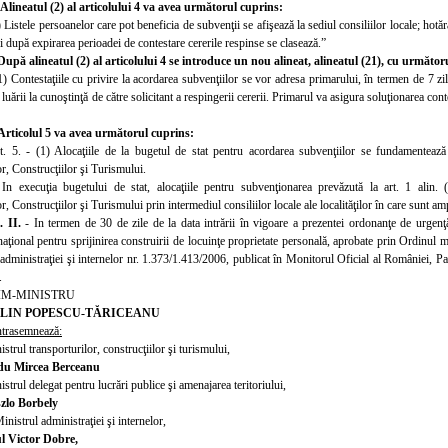
Alineatul (2) al articolului 4 va avea următorul cuprins:
) Listele persoanelor care pot beneficia de subvenţii se afişează la sediul consiliilor locale; hot
 şi după expirarea perioadei de contestare cererile respinse se clasează.”
După alineatul (2) al articolului 4 se introduce un nou alineat, alineatul (2
1
), cu următor
1
) Contestaţiile cu privire la acordarea subvenţiilor se vor adresa primarului, în termen de 7 zile
 luării la cunoştinţă de către solicitant a respingerii cererii. Primarul va asigura soluţionarea cont
Articolul 5 va avea următorul cuprins:
t. 5. - (1) Alocaţiile de la bugetul de stat pentru acordarea subvenţiilor se fundamentează 
r, Construcţiilor şi Turismului.
 In execuţia bugetului de stat, alocaţiile pentru subvenţionarea prevăzută la art. 1 alin.
r, Construcţiilor şi Turismului prin intermediul consiliilor locale ale localităţilor în care sunt am
. II.
- In termen de 30 de zile de la data intrării în vigoare a prezentei ordonanţe de urge
ţional pentru sprijinirea construirii de locuinţe proprietate personală, aprobate prin Ordinul mi
 administraţiei şi internelor nr. 1.373/1.413/2006, publicat în Monitorul Oficial al României, P
.
IM-MINISTRU
LIN POPESCU-TĂRICEANU
trasemnează:
strul transporturilor, construcţiilor şi turismului,
u Mircea Berceanu
strul delegat pentru lucrări publice şi amenajarea teritori
ului,
zlo Borbely
inistrul administraţiei şi internelor,
l Victor Dobre,