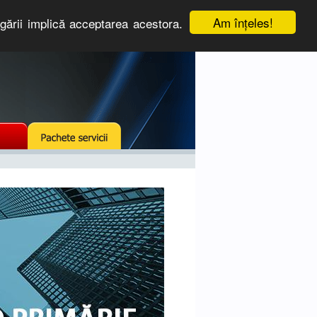
Am înţeles!
igării implică acceptarea acestora.