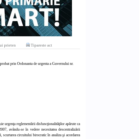
ui prieten
Tipareste act
 aprobat prin Ordonanta de urgenta a Guvernului nr.
uie urgenţa reglementării disfuncţionalităţilor apărute ca
07, avându-se în vedere necesitatea descentralizării
 scurtarea circuitului birocratic în analiza şi acordarea