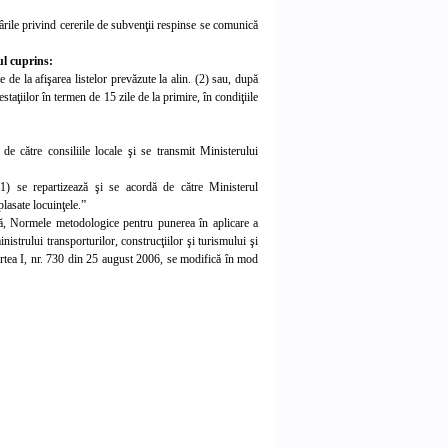
ărârile privind cererile de subvenţii respinse se comunică
ul cuprins:
 de la afişarea listelor prevăzute la alin. (2) sau, după
estaţiilor
în termen de 15 zile de l
a primire, în condiţiile
de către consiliile locale şi se transmit Ministerului
 (1) se repartizează şi se acordă de către Ministerul
plasate locuinţele.”
nţă, Normele metodologice pentru punerea în aplicare a
nistrului transporturilor,
construcţiilor şi turismului şi
artea
I, nr.
730 din 25 august 2006, se modifică în mod