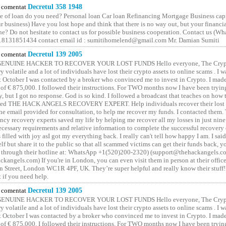
comentat
Decretul 358 1948
 of loan do you need? Personal loan Car loan Refinancing Mortgage Business capit
 business) Have you lost hope and think that there is no way out, but your financi
one? Do not hesitate to contact us for possible business cooperation. Contact us (W
8131851434 contact email id : sumitihomelend@gmail.com Mr. Damian Sumiti
comentat
Decretul 139 2005
GENUINE HACKER TO RECOVER YOUR LOST FUNDS Hello everyone, The Crypt
y volatile and a lot of individuals have lost their crypto assets to online scams . I w
t October I was contacted by a broker who convinced me to invest in Crypto. I made 
of € 875,000. I followed their instructions. For TWO months now I have been tryin
y, but I got no response. God is so kind. I followed a broadcast that teaches on how
lled THE HACK ANGELS RECOVERY EXPERT. Help individuals recover their lost f
he email provided for consultation, to help me recover my funds. I contacted them.
ncy recovery experts saved my life by helping me recover all my losses in just nine 
cessary requirements and relative information to complete the successful recovery
 filled with joy asI got my everything back. I really can't tell how happy I am. I said
elf but share it to the public so that all scammed victims can get their funds back, 
 through their hotline at: WhatsApp +1(520)200-2320) (support@thehackangels.c
kangels.com) If you're in London, you can even visit them in person at their office
 Street, London WC1R 4PF, UK. They’re super helpful and really know their stuff!
t if you need help.
comentat
Decretul 139 2005
GENUINE HACKER TO RECOVER YOUR LOST FUNDS Hello everyone, The Crypt
y volatile and a lot of individuals have lost their crypto assets to online scams . I w
t October I was contacted by a broker who convinced me to invest in Crypto. I made 
of € 875,000. I followed their instructions. For TWO months now I have been tryin