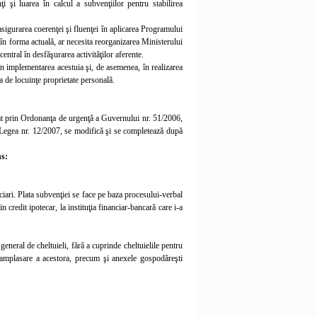
ţi şi luarea în calcul a subvenţiilor pentru stabilirea
sigurarea coerenţei şi fluenţei în aplicarea Programului
, în forma actuală, ar necesita reorganizarea Ministerului
entral în desfăşurarea activităţilor aferente.
în implementarea acestuia şi, de asemenea, în realizarea
ea de locuinţe proprietate personală.
obat prin Ordonanţa de urgenţă a Guvernului nr. 51/2006,
 Legea nr. 12/2007, se modifică şi se completează după
ns:
iciari. Plata subvenţiei se face pe baza procesului-verbal
n credit ipotecar, la instituţia financiar-bancară care i-a
eneral de cheltuieli, fără a cuprinde cheltuielile pentru
 de amplasare a acestora, precum şi anexele gospodăreşti