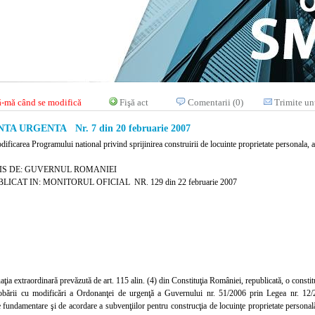
-mă când se modifică
Fişă act
Comentarii (0)
Trimite un
A URGENTA Nr. 7 din 20 februarie 2007
dificarea Programului national privind sprijinirea construirii de locuinte proprietate personala,
IS DE: GUVERNUL ROMANIEI
LICAT IN: MONITORUL OFICIAL NR. 129 din 22 februarie 2007
aţia extraordinară prevăzută de art. 115 alin. (4) din Constituţia României, republicată, o constit
bării cu modificări a Ordonanţei de urgenţă a Guvernului nr. 51/2006 prin Legea nr. 12/20
de fundamentare şi de acordare a subvenţiilor pentru construcţia de locuinţe proprietate personală,