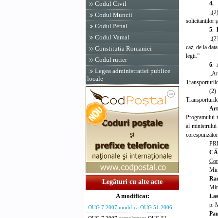
4.
Codul Civil
„(2
Codul Muncii
solicitanţilor
Codul Penal
5
.
Codul Vamal
„(2
caz, de la data
Constitutia Romaniei
legii.”
Codul rutier
6
.
Legea administratiei publice
„Ar
locale
Transporturilo
(2)
Transporturilo
Art
Programului na
al ministrului
corespunzător
PR
CĂ
Con
Mini
Rad
Legături cu alte acte
Mini
A modificat:
Las
p. M
OUG 7 2007 modifica OUG 51 2006
Pau