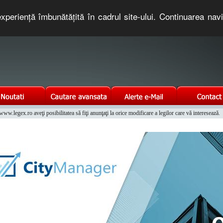
xperienţă îmbunătăţită în cadrul site-ului. Continuarea nav
e romaneasca. Un serviciu oferit gratuit de TNT COMPUTERS
w.legex.ro aveţi posibilitatea să fiţi anunţaţi la orice modificare a legilor care vă interesează.
Integrat al Parcului Auto