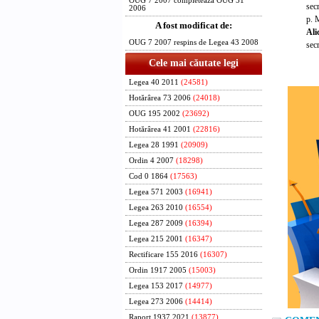
OUG 7 2007 completeaza OUG 51
secr
2006
p. M
A fost modificat de:
Ali
OUG 7 2007 respins de Legea 43 2008
secr
Cele mai căutate legi
Legea 40 2011
(24581)
Hotărârea 73 2006
(24018)
OUG 195 2002
(23692)
Hotărârea 41 2001
(22816)
Legea 28 1991
(20909)
Ordin 4 2007
(18298)
Cod 0 1864
(17563)
Legea 571 2003
(16941)
Legea 263 2010
(16554)
Legea 287 2009
(16394)
Legea 215 2001
(16347)
Rectificare 155 2016
(16307)
Ordin 1917 2005
(15003)
Legea 153 2017
(14977)
Legea 273 2006
(14414)
Raport 1937 2021
(13877)