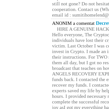
still not gone? Do not hesita
cooperation. Contact us (W
email id : sumitihomelend
Decre
ANONIM a comentat
HIRE A GENUINE HAC
Hello everyone, The Cryptocu
individuals have lost their c
victim. Last October I was 
invest in Crypto. I made an i
their instructions. For TWO 
them all day, but I got no re
broadcast that teaches on h
ANGELS RECOVERY EXPERT. H
funds back. I contacted the 
recover my funds. I contact
experts saved my life by hel
hours. I provided necessary 
complete the successful reco
joy asI got my everything bac