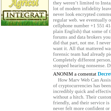
they weren’t limited to Inst
lot of modern infidelity leav
never look encrypted comms, 
regular web. we eventually 
cellphone number +1 551 41
plain English) that some of t
forums and data brokers you 
did that part, not me. I neve
want it. All that mattered w
forensic team had already pie
Completely different person
stopped hearing nonsense. Di
Decre
ANONIM a comentat
How Marv Web Can Assist
of cryptocurrencies has be
incredibly quick and effecti
without a hitch. Their custo
friendly, and their service i
never felt more confident or