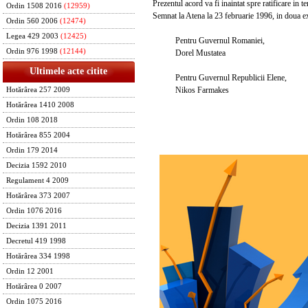
Prezentul acord va fi inaintat spre ratificare in te
Ordin 1508 2016
(12959)
Semnat la Atena la 23 februarie 1996, in doua exem
Ordin 560 2006
(12474)
Legea 429 2003
(12425)
Pentru Guvernul Romaniei,
Ordin 976 1998
(12144)
Dorel Mustatea
Ultimele acte citite
Pentru Guvernul Republicii Elene,
Nikos Farmakes
Hotărârea 257 2009
Hotărârea 1410 2008
Ordin 108 2018
Hotărârea 855 2004
Ordin 179 2014
Decizia 1592 2010
Regulament 4 2009
Hotărârea 373 2007
Ordin 1076 2016
Decizia 1391 2011
Decretul 419 1998
Hotărârea 334 1998
Ordin 12 2001
Hotărârea 0 2007
Ordin 1075 2016