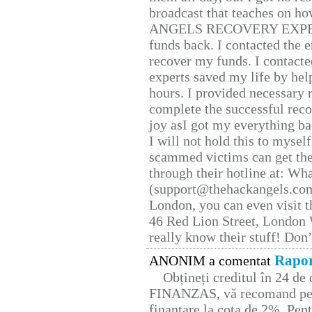
broadcast that teaches on h
ANGELS RECOVERY EXPERT. H
funds back. I contacted the 
recover my funds. I contact
experts saved my life by hel
hours. I provided necessary 
complete the successful reco
joy asI got my everything bac
I will not hold this to myself
scammed victims can get the
through their hotline at: W
(support@thehackangels.com
London, you can even visit th
46 Red Lion Street, London
really know their stuff! Don’
Rapor
ANONIM a comentat
Obțineți creditul în 24 d
FINANZAS, vă recomand pent
finanțare la cota de 2%. Pent