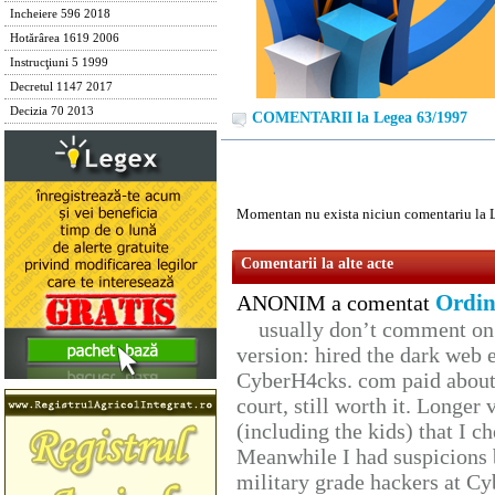
Incheiere 596 2018
Hotărârea 1619 2006
Instrucţiuni 5 1999
Decretul 1147 2017
Decizia 70 2013
COMENTARII la Legea 63/1997
Momentan nu exista niciun comentariu la 
Comentarii la alte acte
Ordin
ANONIM a comentat
usually don’t comment on t
version: hired the dark web 
CyberH4cks. com paid about 
court, still worth it. Longer
(including the kids) that I ch
Meanwhile I had suspicions 
military grade hackers at Cy