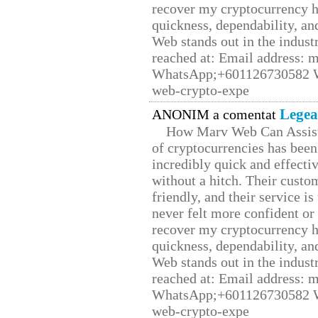
recover my cryptocurrency h
quickness, dependability, an
Web stands out in the indus
reached at: Email address:
WhatsApp;+601126730582 W
web-crypto-expe
Legea
ANONIM a comentat
How Marv Web Can Assist
of cryptocurrencies has be
incredibly quick and effecti
without a hitch. Their custo
friendly, and their service i
never felt more confident or
recover my cryptocurrency h
quickness, dependability, an
Web stands out in the indus
reached at: Email address:
WhatsApp;+601126730582 W
web-crypto-expe