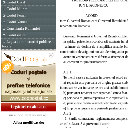
PRESEDINTELE CAMEREI DEPUTAT
Codul Civil
ION DIACONESCU
Codul Muncii
Codul Penal
ACORD
intre Guvernul Romaniei si Guvernul Republicii Elen
Codul Vamal
repatriati din Romania
Constitutia Romaniei
Codul rutier
Guvernul Romaniei si Guvernul Republicii Elene, 
in spiritul prieteniei si colaborarii existente in rela
Legea administratiei publice
locale
animate de dorinta de a amplifica relatiile bila
contributiilor de asigurari sociale ale refugiatilor p
avand in vedere structura diferita a sistemelor de s
au convenit asupra urmatoarelor:
Art. 1
Termenii care se utilizeaza in prezentul acord au
a) repatriat este persoana de origine greaca, stabi
intors sau se vor intoarce pentru a-si stabili domici
b) pensionar repatriat este repatriatul care a fost
c) persoana asigurata repatriata este repatriatul ca
d) pensie este prestatia astfel definita de legislatii
Legături cu alte acte
e) timp de asigurare este perioada pentru care in R
Art. 2
nu a modificat niciun act
1. Partile contractante reglementeaza compensarea
A fost modificat de:
articol si la art. 3 al prezentului acord.