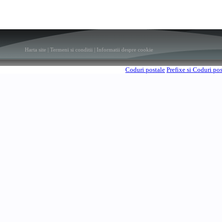
Harta site
|
Termeni si conditii
|
Informatii despre cookie
Coduri postale
Prefixe si Coduri po