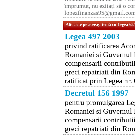
împrumut, nu ezitați să o con
lopezfinanzas95@gmail.co
Alte acte pe aceeaşi temă cu Legea 63
Legea 497 2003
privind ratificarea Ac
Romaniei si Guvernul R
compensarii contributiil
greci repatriati din Ro
ratificat prin Legea nr
Decretul 156 1997
pentru promulgarea Leg
Romaniei si Guvernul R
compensarii contributiil
greci repatriati din Ro