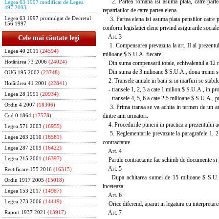
2. Partea romana isi asuma plata, catre partea 
Legea 63 1997 modificat de Legea
497 2003
repatriatilor de catre partea elena.
3. Partea elena isi asuma plata pensiilor catre pe
Legea 63 1997 promulgat de Decretul
156 1997
conform legislatiei elene privind asigurarile sociale
Art. 3
Cele mai căutate legi
1. Compensarea prevazuta la art. II al prezentulu
Legea 40 2011
(24594)
milioane $ S.U.A. fiecare.
Hotărârea 73 2006
(24024)
Din suma compensarii totale, echivalentul a 12 mil
Din suma de 3 milioane $ S.U.A., doua treimi se vo
OUG 195 2002
(23748)
2. Transele anuale in bani si in marfuri se stabi
Hotărârea 41 2001
(22841)
- transele 1, 2, 3 a cate 1 milion $ S.U.A., in prop
Legea 28 1991
(20934)
- transele 4, 5, 6 a cate 2,5 milioane $ S.U.A., pr
Ordin 4 2007
(18306)
3. Prima transa se va achita in termen de un an de
dintre anii urmatori.
Cod 0 1864
(17578)
4. Procedurile punerii in practica a prezentului acor
Legea 571 2003
(16955)
5. Reglementarile prevazute la paragrafele 1, 2 si 4
Legea 263 2010
(16581)
contractante.
Legea 287 2009
(16422)
Art. 4
Legea 215 2001
(16397)
Partile contractante fac schimb de documente si info
Art. 5
Rectificare 155 2016
(16315)
Dupa achitarea sumei de 15 milioane $ S.U.A., ori
Ordin 1917 2005
(15018)
inceteaza.
Legea 153 2017
(14987)
Art. 6
Legea 273 2006
(14449)
Orice diferend, aparut in legatura cu interpretarea 
Art. 7
Raport 1937 2021
(13917)