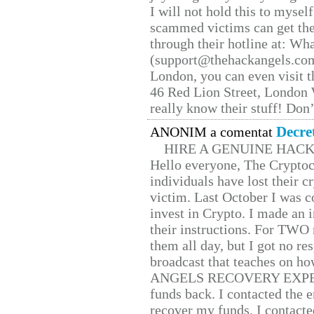
I will not hold this to myself
scammed victims can get the
through their hotline at: W
(support@thehackangels.com
London, you can even visit th
46 Red Lion Street, London
really know their stuff! Don’
Decre
ANONIM a comentat
HIRE A GENUINE HAC
Hello everyone, The Cryptocu
individuals have lost their c
victim. Last October I was 
invest in Crypto. I made an i
their instructions. For TWO 
them all day, but I got no re
broadcast that teaches on h
ANGELS RECOVERY EXPERT. H
funds back. I contacted the 
recover my funds. I contact