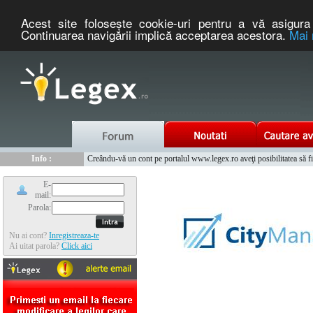
Acest site foloseşte cookie-uri pentru a vă asigura 
Continuarea navigării implică acceptarea acestora.
Mai 
Nou :
Legex.ro - portal de legislatie romaneasca. Un serviciu oferit g
Info :
Creându-vă un cont pe portalul www.legex.ro aveţi posibilitatea să fiţi
Info :
www.tntauto.ro - Managementul Integrat al Parcului Auto
E-
mail:
Parola:
Nu ai cont?
Inregistreaza-te
Ai uitat parola?
Click aici