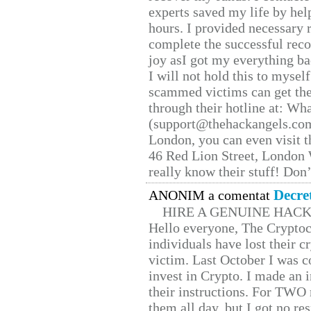
experts saved my life by hel
hours. I provided necessary 
complete the successful reco
joy asI got my everything bac
I will not hold this to myself
scammed victims can get the
through their hotline at: W
(support@thehackangels.com
London, you can even visit th
46 Red Lion Street, London
really know their stuff! Don’
Decre
ANONIM a comentat
HIRE A GENUINE HAC
Hello everyone, The Cryptocu
individuals have lost their c
victim. Last October I was 
invest in Crypto. I made an i
their instructions. For TWO 
them all day, but I got no re