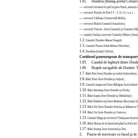
1.01. Dunărea (Baziaş-portul Cernavodă
—
sectorul intrarea în ţară la gura Nerei, amonte
—
sectorul Porţile de Fier
II-
Călăraşi;
—
sectorul Călăraşi-Cernavodă-Brăila;
—
sectorul Brăila-Ceatalul Ismailului;
—
sectorul Tulcea - între Ceatalul şi Ceatalul S
—
canalul Sulina, sectorul Ceatalul Sfântu Gheo
1.2.
Canalul Dunăre-Marea Neagră;
1.3.
Canalul Poarta
Albă-Midia-Năvodari;
1.4.
Dunărea (braţul Chilia).
Coridorul paneuropean de transpor
1.05. Canalul de legătură dintre Dunăr
1.06. Braţele navigabile ale Dunării: 
1.7.
Râul Prut între Dunăre şi nodul hidrotehnic
1.8.
Râul Siret între Dunăre şi Adjud;
1.9.
Canalul magistral Siret-Bărăgan între Adjud
1.10.
Râul Ialomiţa între Dunăre şi Dridu;
1.11.
Râul Argeş între Dunăre şi Mihăileşti;
1.12.
Râul Dâmboviţa între Budeşti-Bucureşti (G
1.13.
Râul Olt între Dunăre-Slatina şi Râmnicu 
1.14.
Râul Jiu între Dunăre şi Craiova;
1.15.
Canalul Bega pe sectorul Timişoara-frontie
1.16.
Râul Mureş de la frontieră până la Alba I
ul
1.17.
Râul Someş între frontieră şi Dej.
2. Puncte de traversare cu bacul şi de 