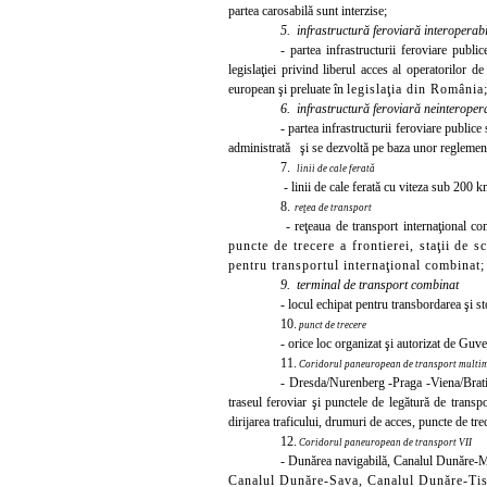
partea carosabilă sunt interzise;
5.
infrastructură feroviară interoperab
- partea infrastructurii feroviare public
legislaţiei privind liberul acces al operatorilor de
european şi prelua
te în
legislaţia
din România
6.
infrastructură feroviară neinteroper
- partea infrastructurii feroviare publice 
administrată şi se dezvoltă pe baza unor reglement
7.
linii de cale ferată
- linii de cale ferată cu viteza sub 200 
8.
reţea de transport
- reţeaua de transport internaţional co
puncte de
trecere a frontierei, staţii de
pentru transportul internaţional combinat;
9. terminal de transport combinat
- locul echipat pentru transbordarea şi s
10.
punct de trecere
- orice loc organizat şi autorizat de Gu
11.
Coridorul paneuropean de transport mult
- Dresda/Nurenberg -Praga -Viena/Brati
traseul feroviar şi punctele de legătură de transpo
dirijarea traficului, drumuri de acces, puncte de trec
12.
Coridorul paneuropean de transport VII
- Dunărea navigabilă, Canalul Dunăre-M
Canalul Dunăre-Sava, Canalul Dunăre-Tisa 