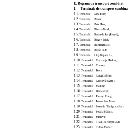
E. Reţeaua de transport combinat
1. Terminale de transport combinat e
1.1.
Terminalul Alba Iulia;
1.2.
Terminalul Bacău;
1.3.
Terminalul Baia Mare;
1.4.
Terminalul Bistriţa Nord;
1.5.
Terminalul Bradu de Sus (Piteşti);
1.6.
Terminalul Braşov Triaj;
1.7.
Terminalul Bucureştii Noi;
1.8.
Terminalul Buzău Sud;
1.9.
Terminalul Cluj-Napoca Est;
1.10.
Terminalul Constanţa Mărfuri;
1.11.
Terminalul Craiova;
1.12.
Terminalul Deva;
1.13.
Terminalul Gala
ţi Mărfuri;
1.14.
Terminalul Glogovăţ (Arad);
1.15.
Terminalul Mediaş;
1.16.
Terminalul Oradea Est;
1.17.
Terminalul Ploieşti Crâng;
1.18.
Terminalul Petea - Satu Mare;
1.19.
Terminalul Semenic (Timişoara Sud);
1.20.
Terminalul Socola Mărfuri;
1.21.
Terminalul Suceava;
1.22.
Terminalul Titan (Bucureşti Sud);
1.23.
Terminalul Tulcea Mărfuri;