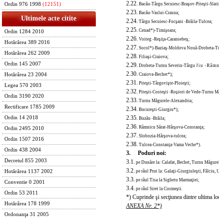
2.22.
Bacău-Târgu Secuiesc-Braşov-Piteşti-Slati
Ordin 976 1998
(12151)
2.23.
Bacău-Vaslui-Crasna;
Ultimele acte citite
2.24.
Târgu Secuiesc-Focşani -Brăila-Tulcea;
2.25.
Cenad*)-Timişoara;
Ordin 1284 2010
2.26.
Voiteg
-Reşiţa-Caransebeş;
Hotărârea 389 2016
2.27.
Socol*)-Baziaş-Moldova Nouă-Drobeta-Tu
Hotărârea 262 2009
2.28.
Filiaşi-Craiova;
Ordin 145 2007
2.29.
Drobeta-Turnu Severin-Târgu
Jiu
-Râmni
2.30.
Craiova-Bechet*);
Hotărârea 23 2004
2.31.
Piteşti-Târgovişte-Ploieşti;
Legea 570 2003
2.32.
Piteşti-Costeşti -Roşiori de Vede-Turnu M
Ordin 3190 2020
2.33.
Tur
nu Măgurele-Alexandria;
Rectificare 1785 2009
2.34.
Bucureşti-Giurgiu*);
2.35.
Ordin 14 2018
Buzău -Brăila;
2.36.
Râmnicu Sărat-Hârşova-Constanţa;
Ordin 2495 2010
2.37.
Slobozia-Hârşova-tulcea;
Ordin 1507 2016
2.38.
Tulcea-Constanţa-Vama Veche*).
Ordin 438 2004
3. Poduri noi:
Decretul 855 2003
3.1.
pe Dunăre la: Calafat, Bechet, Turnu Măgurele
3.2.
pe râul Prut la: Galaţi-Giurgiuleşti, Fălciu, 
Hotărârea 1137 2002
3.3.
pe râul Tisa la Sighetu Marmaţiei;
Conventie 0 2001
3.4.
pe râul Siret la Cosmeşti.
Ordin 53 2011
*) Cuprinde şi secţiunea dintre ultima loca
Hotărârea 178 1999
ANEXA Nr. 2*)
Ordonanţa 31 2005