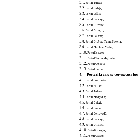
3.1.
Portul Tulcea;
3.2.
Portul Galaţi;
3.3.
Portul Brăila;
3.4.
Portul Călăraşi;
3.5.
Portul Olteniţa;
3.6.
Portul Giurgiu;
3.7.
Portul Calafat;
3.8.
Portul Drobeta-Turnu Severin;
3.9.
Portul Moldova Veche;
3.10.
Portul Isaccea;
3.11.
Portul Turnu Măgurele;
3.12.
Portul Corabia;
3.13.
Portul Bechet.
4. Porturi la care se vor executa lu
4.1.
Portul Constanţa;
4.2.
Portul Sulina;
4.3.
Portul Tulcea;
4.4.
Portul Medgidia;
4.5.
Portul Galaţi;
4.6.
Portul Brăila;
4.7.
Portul Cernavodă;
4.8.
Portul Călăraşi;
4.9.
Portul Ol
teniţa;
4.10.
Portul Giurgiu;
4.11.
Portul Calafat;