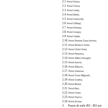
2.1.
Portul Sulina;
2.2.
Portul Tulcea;
2.3.
Portul Galaţi;
2.4.
Portul Brăila;
2.5.
Portul Cernavodă;
2.6.
Portul Călăraşi;
2.7.
Portul Olteniţa;
2.8.
Portul Giurgiu;
2.9.
Portul Calafat;
2.10.
Portul Drobeta-Turnu Severin;
2.11.
Portul Moldova Veche;
2.12.
Portul Chilia Veche;
2.13.
Portul Periprava;
2.14.
Portul Sfântu Gheorghe;
2.15.
Portul Isaccea;
2.16.
Portul Hârşova;
2.17.
Portul Zimnicea;
2.18.
Portul Turnu Măgurele;
2.19.
Portul Corabia;
2.20.
Portul Bechet;
2.21.
Portul Rast;
2.22.
Portul Cetate;
2.23.
Portul Orşova;
2.24.
Portul Şviniţa.
3. Puncte de trafic RO - RO noi: