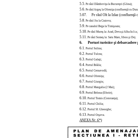
5.5.
Pe râul Dâmboviţa la Bucureşti (
Glina);
5.6.
Pe râul Argeş la Olteniţa (confluenţă cu Dun
5.07. Pe râul Olt la Izlaz (confluenţă 
5.8.
Pe râul Jiu la Craiova;
5.9.
Pe canalul Bega la Timişoara;
5.10.
Pe râul Mureş la: Arad, Deva şi Alba I
ulia
5.11.
Pe râul Someş la: Satu Mare, Jibou şi Dej.
6.
Porturi turistice şi debarcadere
6.1.
Portul Sulina;
6.2.
Portul Tulcea;
6.3.
Portul Galaţi;
6.4.
Portul Brăila;
6.5.
Portul Cernavodă;
6.6.
Portul Olteniţa;
6.7.
Portul Giurgiu;
6.8.
Portul Mangalia (2 Mai);
6.9.
Portul Belona (Eforie);
6.10.
Portul Tomis (Constanţa);
6.11.
Portul Chilia;
6.12.
Portul Sf. Gheorghe;
6.13.
Portul Orşova.
ANEXA Nr. 6*)