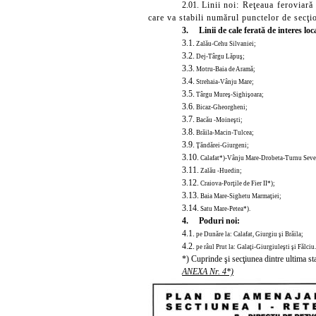
2.01.
Linii
noi: Reţeaua feroviară d
care va stabili numărul punctelor de secţi
3. Linii de cale fera
tă de interes loc
3.1.
Zalău-Cehu Silvaniei;
3.2.
Dej-Târgu Lăpuş;
3.3.
Motru-Baia de Aramă;
3.4.
Strehaia-Vânju Mare;
3.5.
Târgu Mureş-Sighişoara;
3.6.
Bicaz-Gheorgheni;
3.7.
Bacău -Moineşti;
3.8.
Brăila-Macin-Tulcea;
3.9.
Ţăndărei-Giurgeni;
3.10.
Calafat*)-Vânju Mare-Drobeta-Turnu Seve
3.11.
Zalău -Huedin;
3.12.
Craiova-Porţile de Fier
II*);
3.13.
Baia Mare-Sighetu Marmaţiei;
3.14.
Satu Mare-Petea*).
4. Poduri noi:
4.1.
pe Dunăre la: Calafat, Giurgiu şi Brăila;
4.2.
pe râul Prut la: Galaţi-Giurgiuleşti şi Fălciu.
*) Cuprinde şi secţiunea dintre ultima staţ
ANEXA Nr. 4*)