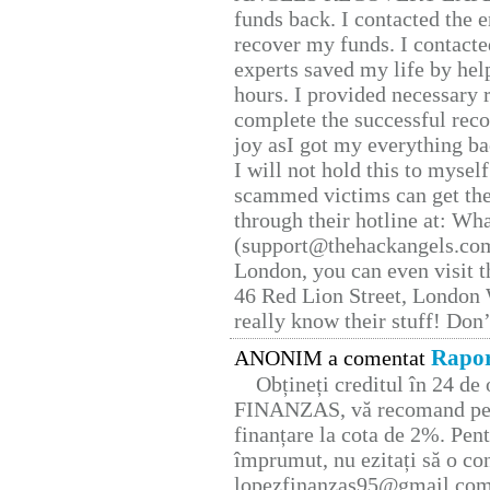
funds back. I contacted the 
recover my funds. I contact
experts saved my life by hel
hours. I provided necessary 
complete the successful reco
joy asI got my everything bac
I will not hold this to myself
scammed victims can get the
through their hotline at: W
(support@thehackangels.com
London, you can even visit th
46 Red Lion Street, London
really know their stuff! Don’
Rapor
ANONIM a comentat
Obțineți creditul în 24 d
FINANZAS, vă recomand pent
finanțare la cota de 2%. Pent
împrumut, nu ezitați să o con
lopezfinanzas95@gmail.co