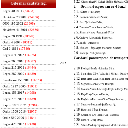
1.22.
Giurgiuleşti*)-Galaţi -Brăila-Slobozia-Căl
Cele mai căutate legi
2. Drumuri expres sau cu 4 benzi:
Legea 40 2011
(24608)
2.1.
Nădlac-Timişoara;
2.2.
Halmeu-Satu Mare-Zalău;
Hotărârea 73 2006
(24036)
2.3.
Borş*)-Oradea-Zalău;
OUG 195 2002
(23808)
2.4.
Drobeta-Turnu Severin-Calafat;
Hotărârea 41 2001
(22886)
2.5.
Simeria-Haţeg -Petroşani -Filiaşi;
Legea 28 1991
(20970)
2.6.
Craiova-Alexandria-Bucureşti;
2.7.
Ordin 4 2007
(18315)
Buzău -Bucureşti;
2.8.
Bâldana-Târgovişte-Mor
oieni-Sinaia;
Cod 0 1864
(17586)
2.9.
Rădăuţi -Prut-Ştefăneşti.
Legea 571 2003
(16975)
Coridorul paneuropean de transpor
Legea 263 2010
(16602)
2.07
Legea 215 2001
(16444)
2.10.
Ploieşti-Buzău -Râmnicu Sărat;
2.11.
Satu Mare-Cărei-Valea
lui
Mihai-Orade
Legea 287 2009
(16439)
2.12.
B
aia Mare-Cavnic-Budeşti -Borşa-lacobeni
Rectificare 155 2016
(16323)
2.13.
Sighetu Marmaţiei*) -Budeşti;
Ordin 1917 2005
(15031)
2.14.
Moisei-Năsăud-Bistriţa-Reghin-Târgu Mu
Legea 153 2017
(14998)
2.15.
Dej-Cluj-Napoca-Turcia;
2.16.
Legea 273 2006
(14489)
Reghin -Miercurea-Ciuc-Târgu Secuiesc;
2.17.
Suceava-Botoşani-Ştefăneşti*);
Raport 1937 2021
(13964)
2.18.
Botoşani-Târgu
Frumos;
Ordin 1508 2016
(12975)
2.19.
Chişineu-Criş-Beiuş-Cluj-Napoca;
Ordin 560 2006
(12484)
2.20.
Oradea-Beiuş-Deva;
Legea 429 2003
(12438)
2.21.
Sibiu-Mediaş-Sighişoara-Odorheiu Secuie