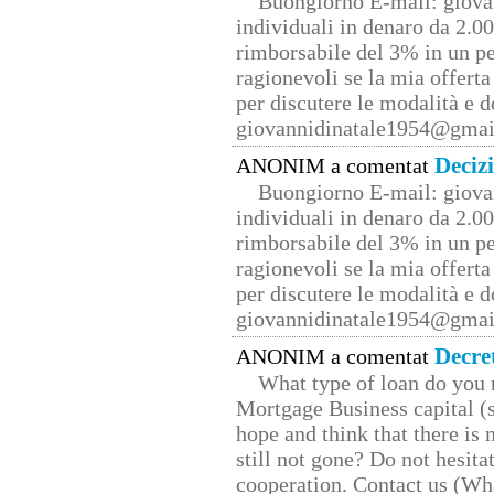
Buongiorno E-mail: giova
individuali in denaro da 2.00
rimborsabile del 3% in un pe
ragionevoli se la mia offerta
per discutere le modalità e 
giovannidinatale1954@­gmai
Deciz
ANONIM a comentat
Buongiorno E-mail: giova
individuali in denaro da 2.00
rimborsabile del 3% in un pe
ragionevoli se la mia offerta
per discutere le modalità e 
giovannidinatale1954@­gmai
Decre
ANONIM a comentat
What type of loan do you 
Mortgage Business capital (s
hope and think that there is
still not gone? Do not hesita
cooperation. Contact us (W