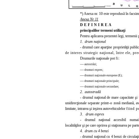
*) Anexa nr. 10 este reprodusă în facsimi
Anexa Nr 11
DEFINIREA
principalilor termeni utilizaţi
Pent
ru aplicarea prezentei legi, termeni
1.
drum naţional
- drumul care aparţine proprietăţii publice
de interes strategic naţional, între ele, pr
Drumurile naţionale pot
fi:
—
autostrăzi;
—
drumuri expres;
—
drumuri naţionale europene (E);
—
drumuri naţionale principale;
—
drumuri naţionale secundare;
2.
autostradă
- drumul
naţional de mare capacitate şi 
unidirecţionale separate printr-o zonă mediană, av
limitate, intrarea şi ieşirea autovehiculelor
fiind
pe
3. drum expres
- drumul naţional accesibil
numai
localităţilor şi pe care oprirea şi staţionarea pe part
4. drum cu 4 benzi
- drumul naţional cu 4 benzi de circulaţie