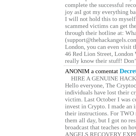
complete the successful reco
joy asI got my everything bac
I will not hold this to myself
scammed victims can get the
through their hotline at: W
(support@thehackangels.com
London, you can even visit th
46 Red Lion Street, London
really know their stuff! Don’
Decre
ANONIM a comentat
HIRE A GENUINE HAC
Hello everyone, The Cryptocu
individuals have lost their c
victim. Last October I was 
invest in Crypto. I made an i
their instructions. For TWO 
them all day, but I got no re
broadcast that teaches on h
ANGELS RECOVERY EXPERT. H