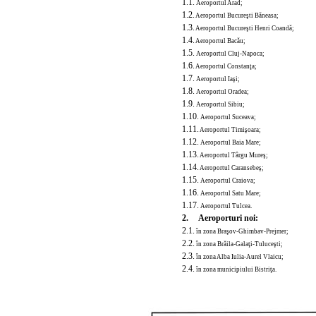
1.1.
Aeroportul Arad;
1.2.
Aeroportul Bucureşti Băneasa;
1.3.
Aeroportul Bucureşti Henri Coandă;
1.4.
Aeroportul Bacău;
1.5.
Aeroportul Cluj-Napoca;
1.6.
Aeroportul Constanţa;
1.7.
Aeroportul
Iaşi
;
1.8.
Aeroportul Oradea;
1.9.
Aeroportul Sibiu;
1.10.
Aeroportul Suceava;
1.11.
Aeroportul Timişoara;
1.12.
Aeroportul Baia Mare;
1.13.
Aeroportul Târgu Mureş;
1.14.
Aeroportul Caransebeş;
1.15.
Aeroportul Craiova;
1.16.
Aeroportul Satu Mare;
1.17.
Aeroportul Tulcea.
2. Aeroporturi noi:
2.1.
în zona Braşov-Ghimbav-Prejmer;
2.2.
în zona Brăila-Galaţi-Tuluceşti;
2.3.
în zona Alba Iulia-Aurel Vlaicu;
2.4.
în zona municipiului Bistriţa.