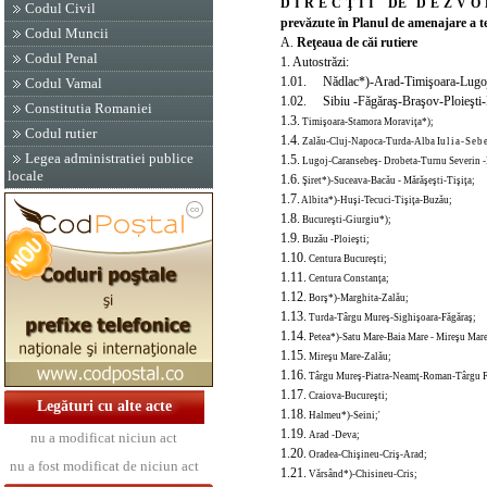
DIRECŢII
DE
DEZVO
Codul Civil
prevăzute în Planul de amenajare a te
Codul Muncii
A.
Reţeaua de căi rutiere
Codul Penal
1. Autostrăzi:
1.01. Nădlac*)-Arad-Timişoara-Lugoj -D
Codul Vamal
1.02. Sibiu -Făgăraş-Braşov-Ploieşti-
Constitutia Romaniei
1.3.
Timişoara-Stamora Moraviţa*);
Codul rutier
1.4.
Zalău-Cluj-Napoca-Turda-Alba I
ulia-
Seb
Legea administratiei publice
1.5.
Lugoj-Caransebeş- Drobeta-Turnu Severin -
locale
1.6.
Şiret*)-Suceava-Bacău - Mărăşeşti-Tişiţa;
1.7.
Albita*)-Huşi-Tecuci-Tişiţa-Buzău;
1.8.
Bucureşti-Giurgiu*);
1.9.
Buzău -Ploieşti;
1.10.
Centura Bucureşti;
1.11.
Centura Constanţa;
1.12.
Borş*)-Marghita-Zalău;
1.13.
Turda-Târgu Mureş-Sighişoara-Făgăraş;
1.14.
Petea*)-Satu Mare-Baia Mare -
Mireşu Mare
1.15.
Mireşu Mare-Zalău;
1.16.
Târgu Mureş-Piatra-Neamţ-Roman-Târgu F
1.17.
Craiova-Bucureşti;
Legături cu alte acte
1.18.
Halmeu*)-Seini;'
1.19.
Arad -Deva;
nu a modificat niciun act
1.20.
Oradea-Chişineu-Criş-Arad;
nu a fost modificat de niciun act
1.21.
Vărsând*)-Chisineu-Cris;