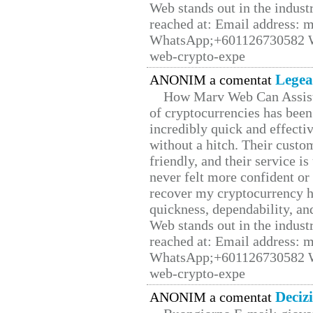
Web stands out in the indus
reached at: Email address:
WhatsApp;+601126730582 W
web-crypto-expe
Legea
ANONIM a comentat
How Marv Web Can Assist
of cryptocurrencies has be
incredibly quick and effecti
without a hitch. Their custo
friendly, and their service i
never felt more confident or
recover my cryptocurrency h
quickness, dependability, an
Web stands out in the indus
reached at: Email address:
WhatsApp;+601126730582 W
web-crypto-expe
Deciz
ANONIM a comentat