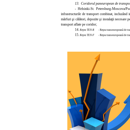
13. Coridorul paneuropean de transpor
- Helsinki-St. Petersburg-Moscova/Ps
infrastructurile de transport combinat, incluzând in
mărfuri şi călători, depozite şi instalaţii necesare p
transport aflate pe coridor;
14.
Reţea TEN-R
- Reţea transeuropeană de tra
15.
Reţea TEN-F
- Reţea transeuropeană de tra