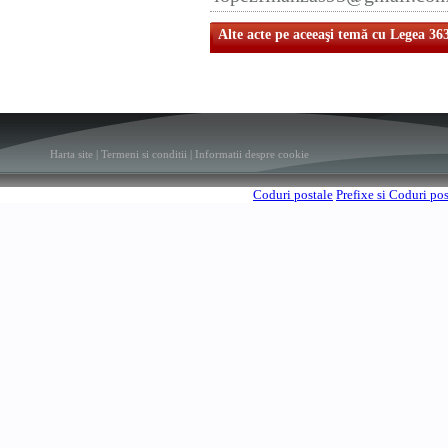
Alte acte pe aceeaşi temă cu Legea 36
Harta site
|
Termeni si conditii
|
Informatii despre cookie
Coduri postale
Prefixe si Coduri po