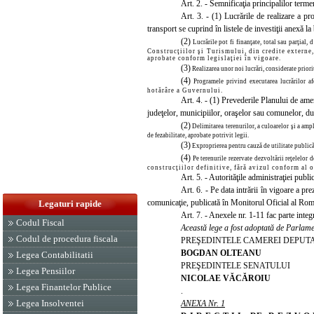
Art. 2. - Semnificaţia principalilor termen
Art. 3. - (1) Lucrările de realizare a pr
transport se cuprind în listele de investiţii anexă la
(2)
Lucrările pot fi finanţate, total sau parţial,
d
Construcţiilor şi Turismului, din credite externe
aprobate conform legislaţiei în vigoare.
(3)
Realizarea unor noi lucrări, considerate prior
(4)
Programele privind
executarea lucrărilor af
hotărâre a Guvernului.
Art. 4. - (1) Prevederile Planului de amen
judeţelor, municipiilor, oraşelor sau comunelor, du
(2)
Delimitarea terenurilor, a culoarelor şi a amp
de fezabilitate, aprobate potrivit legii.
(3)
Exproprierea pentru cauză de utilitate publică,
(4)
Pe terenurile rezervate dezvoltării reţelelor
construcţiilor definitive, fără avizul conform al o
Art. 5. - Autorităţile administraţiei publ
Art. 6. - Pe
data intrării în vigoare a pr
comunicaţie, publicată în Monitorul Oficial al Rom
Legaturi rapide
Art
. 7. - Anexele nr. 1-11 fac parte inte
Codul Fiscal
Această lege a fost adoptată de Parlamen
Codul de procedura fiscala
PREŞEDINTELE CAMEREI DEPU
BOGDAN OLTEANU
Legea Contabilitatii
PREŞEDINTELE SENATULUI
Legea Pensiilor
NICOLAE VĂCĂROIU
Legea Finantelor Publice
.
Legea Insolventei
ANEXA Nr. 1