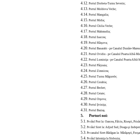
4.12.
Portul Drobeta-Turnu Severin;
4.13.
Portul Moldova Veche;
4.14.
Portul Mangalia;
4.15.
Portul Midia;
4.16.
Portul Chilia Veche;
4.17.
Portul Mahmudia;
4.18.
Portul Isaccea;
4.19.
Portul Hârşova;
4.20.
Portul Basarabi - pe Canalul Dunăre-Marea
4.21.
Portul Ovidiu
- pe Canalul Poarta Albă-Mi
4.22.
Portul Luminiţa - pe Canalul Poarta Albă-
4.23.
Portul Pârjoaia;
4.24.
Portul Zimnicea;
4.25.
Portul Turnu Măgurele;
4.26.
Portul Corabia;
4.27.
Portul Bechet;
4.28.
Portul Cetate;
4.29.
Portul Orşova;
4.30.
Portul Şviniţa;
4.31.
Portul Baziaş.
5. Porturi noi:
5.1.
Pe râul Prut la: Oancea, Fălciu, Riseşti, Prisă
5.2.
Pe râul Siret la: Adjud Sud, Doaga şi Indepe
5.3.
Pe canalul Siret-Bărăgan la: Mărăşeşti, Focş
5.4.
Pe râul Ialomiţa la Slobozia;