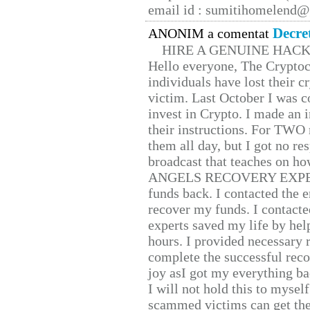
email id : sumitihomelend
Decre
ANONIM a comentat
HIRE A GENUINE HAC
Hello everyone, The Cryptocu
individuals have lost their c
victim. Last October I was 
invest in Crypto. I made an i
their instructions. For TWO 
them all day, but I got no re
broadcast that teaches on h
ANGELS RECOVERY EXPERT. H
funds back. I contacted the 
recover my funds. I contact
experts saved my life by hel
hours. I provided necessary 
complete the successful reco
joy asI got my everything bac
I will not hold this to myself
scammed victims can get the