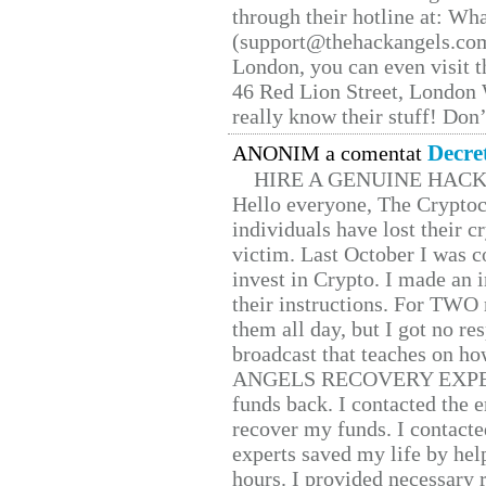
through their hotline at: W
(support@thehackangels.com
London, you can even visit th
46 Red Lion Street, London
really know their stuff! Don’
Decre
ANONIM a comentat
HIRE A GENUINE HAC
Hello everyone, The Cryptocu
individuals have lost their c
victim. Last October I was 
invest in Crypto. I made an i
their instructions. For TWO 
them all day, but I got no re
broadcast that teaches on h
ANGELS RECOVERY EXPERT. H
funds back. I contacted the 
recover my funds. I contact
experts saved my life by hel
hours. I provided necessary 